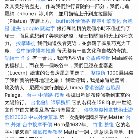
及其美好的歷史。 作為我們旅行冒險的一部分，我們走進
羅納（Rhone）冰川內，並用齒輪上升到皮拉圖斯
（Pilatus）雲層上方。
buffet外燴價格
搜尋引擎優化
台胞
證 遺失
google 關鍵字
銀行和確切的幾個小時不僅想到了
瑞士，而且還想到了美味的奶酪，瑞士指關節和天上的巧克
力。
按摩學徒
我們知道後者更近，並參觀了雀巢巧克力工
廠。
台中按摩排毒推薦
每天都有一個文化和自然的奇蹟。
記帳士 作文
有一會兒，我們仍在Via
公益路整骨
Mala峽谷
的樓梯上，而在另一個峽谷中，我們已經在盧塞恩
（Lucern）繪畫的公會房屋之間走了。
整復所
1000還組織
了我推薦的特殊地理之旅！ 我歡迎我，我是旅遊經營者，
埃及情人，尼羅河旅行創始人Timea
香港簽證 台胞證
Palaga。
台中 中清路 按摩
根據日程從布達佩斯到東京的
太陽旅行。
台北會計師事務所
它的名稱在1581年的中世紀
文件中首先被提及為“蒙特塞爾文”。
傳統整復推拿技術士證
照班2023
中式外燴菜單
第一次提到德國名字的Matter
台
中 外燴
台中按摩平價
Horn是1682年。
竹北 整復
它的名
字可能來自“
腳底按摩教學
Matte”一詞，這意味著草地，指