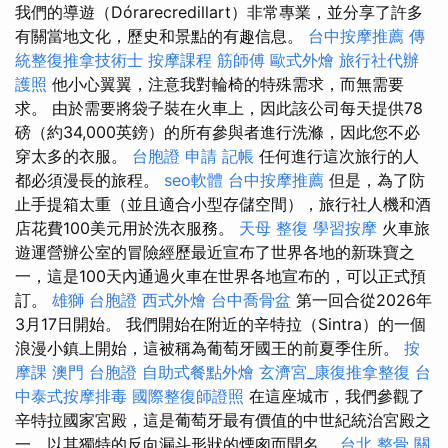
我們的導遊（Dórarecredillart）非常專業，並分享了許多
有關當地文化，歷史和景點的有趣信息。
台中按摩推薦
傳
統整復推拿技術士
按摩課程
筋師傅
歐式外燴
旅行社代辦
護照
他小心翼翼，注意我對輪椅的特殊需求，而無需要
求。 由於需要將袋子裝在火車上，因此該公司每天提供78
磅（約34,000英鎊）的所有參與者進行洗滌，因此您不必
穿太多的衣服。
台胞證 申請
記帳
任何進行這次旅行的人
都必須漫長的旅程。
seo軟體
台中按摩推薦
但是，為了防
止手提箱太重（並且適合小型存儲空間），旅行社人機和酒
店花費100美元用於洗衣服務。
天母 整復
學習按摩
火車旅
遊運營辦公室的冒險經歷最近宣布了世界各地的新珠寶之
一，這是100天內通過火車在世界各地宣布的，可以正式預
訂。
雄獅 台胞證
西式外燴
台中喬骨盆
第一回合從2026年
3月17日開始。 我們開始在附近的辛特拉（Sintra）的一個
浪漫小鎮上開始，這被稱為葡萄牙國王的前夏季住所。
按
摩課
澳門 台胞證
自助式餐點外燴
玄濟宮_康復推拿整復
台
中泰式按摩排毒
國際整復師證照
在這座城市，我們參觀了
辛特拉國家宮殿，這是葡萄牙最有價值的中世紀統治宮殿之
一，以其獨特的反向漏斗形狀的煙囪而聞名。
台北 整骨
關