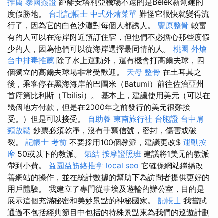
推薦
泰國簽證
距離安塔利亞機場不遠的是Belek新創建的
度假勝地。
台北記帳士
中式外燴菜單
難怪它很快就變得流
行了，因為它的白色沙灘對每個人都誘人。
豐原整骨
較富
有的人可以在海岸附近預訂住宿，但他們不必擔心那些度假
少的人，因為他們可以從海岸選擇最同情的人。
桃園 外燴
台中排毒推薦
除了水上運動外，還有機會打高爾夫球，四
個獨立的高爾夫球場非常受歡迎。
天母 整骨
在土耳其之
後，乘客停在黑海海岸的巴圖米（Batumi）前往佐治亞州
首府第比利斯（Tbilisi）。 基本上，建議使用美元（可以在
幾個地方付款，但是在2000年之前發行的美元很難接
受。）但是可以接受。
自助餐
東南旅行社 台胞證
台中肩
頸放鬆
鈔票必須乾淨，沒有手寫信號，密封，傷害或破
裂。
記帳士 考前
不要採用100個教派，建議更改$
運動按
摩
50或以下的教派。
氣結
按摩證照班
建議將1美元的教派
帶到小費。
益園益筋絡推拿
local seo
它確保網站繼續改
善網站的操作，並在統計數據的幫助下為訪問者提供更好的
用戶體驗。 我建立了專門從事埃及遊輪的辦公室，目的是
展示這個充滿秘密和美妙景點的神秘國家。
記帳士
我嘗試
通過不包括經典節目中包括的特殊景點來為我們的巡遊計劃