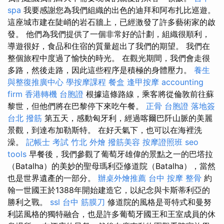
spa
我要感謝您為我們組織的出色的迪拜和阿布扎比巡遊。
這座城市建在陡峭的岩石牆上，已經激發了許多藝術家的啟
發。 他們為我們提供了一個非常好的計劃，組織很順利，
導遊很好，食品和住宿的質量超出了我們的期望。 我們在
整個旅程中度過了愉快的時光。 在觀光期間，我們會走很
多路，然後走路，因此這些程序是積極的身體壓力。
養生
與整復推廣中心
學按摩課程
餐盒
逢甲按摩
accounting
firm
香港轉機 台胞證
根據這條路線，乘客將從倫敦前往蘇
黎世，但他們將在巴黎停下來吃午餐。
正骨
台胞證 落地簽
台北 撥筋
第五天，感動匈牙利，經過喀爾巴阡山脈的美麗
景觀，到達布加勒斯特。 在好天氣下，也可以在海裡洗
澡。
記帳士 考試
竹北 外燴
撥筋美容
按摩證照班
seo
tools
早餐後，我們參觀了葡萄牙雄偉的景點之一的巴塔拉
（Batalha）的美妙的聖母瑪利亞修道院（Batalha），當然
也是世界遺產的一部分。
辦桌外燴推薦
台中 按摩 整骨
約
翰一世國王於1388年開始建造它，以紀念與卡斯蒂利亞的
勝利之戰。
ssl
台中 筋膜刀
修道院的風格是哥特式和曼努
利諾風格的獨特融合，也是許多葡萄牙國王和王室成員的休