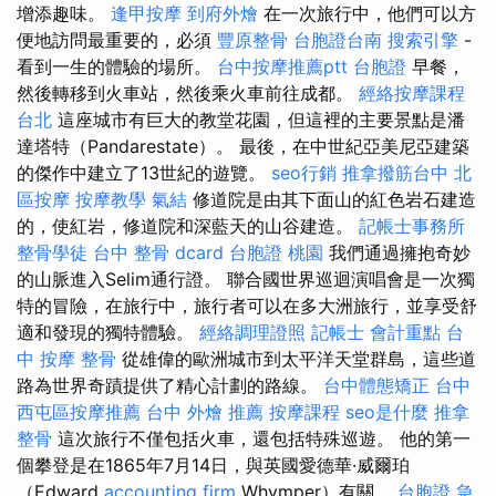
增添趣味。
逢甲按摩
到府外燴
在一次旅行中，他們可以方
便地訪問最重要的，必須
豐原整骨
台胞證台南
搜索引擎
-
看到一生的體驗的場所。
台中按摩推薦ptt
台胞證
早餐，
然後轉移到火車站，然後乘火車前往成都。
經絡按摩課程
台北
這座城市有巨大的教堂花園，但這裡的主要景點是潘
達塔特（Pandarestate）。 最後，在中世紀亞美尼亞建築
的傑作中建立了13世紀的遊覽。
seo行銷
推拿撥筋台中
北
區按摩
按摩教學
氣結
修道院是由其下面山的紅色岩石建造
的，使紅岩，修道院和深藍天的山谷建造。
記帳士事務所
整骨學徒
台中 整骨 dcard
台胞證 桃園
我們通過擁抱奇妙
的山脈進入Selim通行證。 聯合國世界巡迴演唱會是一次獨
特的冒險，在旅行中，旅行者可以在多大洲旅行，並享受舒
適和發現的獨特體驗。
經絡調理證照
記帳士 會計重點
台
中 按摩 整骨
從雄偉的歐洲城市到太平洋天堂群島，這些道
路為世界奇蹟提供了精心計劃的路線。
台中體態矯正
台中
西屯區按摩推薦
台中 外燴 推薦
按摩課程
seo是什麼
推拿
整骨
這次旅行不僅包括火車，還包括特殊巡遊。 他的第一
個攀登是在1865年7月14日，與英國愛德華·威爾珀
（Edward
accounting firm
Whymper）有關。
台胞證 急