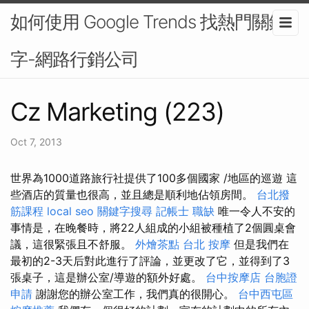
如何使用 Google Trends 找熱門關鍵
字-網路行銷公司
Cz Marketing (223)
Oct 7, 2013
世界為1000道路旅行社提供了100多個國家 /地區的巡遊 這
些酒店的質量也很高，並且總是順利地佔領房間。
台北撥
筋課程
local seo
關鍵字搜尋
記帳士 職缺
唯一令人不安的
事情是，在晚餐時，將22人組成的小組被種植了2個圓桌會
議，這很緊張且不舒服。
外燴茶點
台北 按摩
但是我們在
最初的2-3天后對此進行了評論，並更改了它，並得到了3
張桌子，這是辦公室/導遊的額外好處。
台中按摩店
台胞證
申請
謝謝您的辦公室工作，我們真的很開心。
台中西屯區