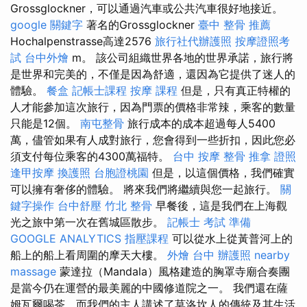
Grossglockner，可以通過汽車或公共汽車很好地接近。
google 關鍵字
著名的Grossglockner
臺中 整骨 推薦
Hochalpenstrasse高達2576
旅行社代辦護照
按摩證照考
試
台中外燴
m。 該公司組織世界各地的世界承諾，旅行將
是世界和完美的，不僅是因為舒適，還因為它提供了迷人的
體驗。
餐盒
記帳士課程
按摩 課程
但是，只有真正特權的
人才能參加這次旅行，因為門票的價格非常辣，乘客的數量
只能是12個。
南屯整骨
旅行成本的成本超過每人5400
萬，儘管如果有人成對旅行，您會得到一些折扣，因此您必
須支付每位乘客的4300萬福特。
台中 按摩 整骨
推拿 證照
逢甲按摩
換護照
台胞證桃園
但是，以這個價格，我們確實
可以擁有奢侈的體驗。 將來我們將繼續與您一起旅行。
關
鍵字操作
台中舒壓
竹北 整骨
早餐後，這是我們在上海觀
光之旅中第一次在舊城區散步。
記帳士 考試 準備
GOOGLE ANALYTICS
指壓課程
可以從水上從黃普河上的
船上的船上看周圍的摩天大樓。
外燴 台中
辦護照
nearby
massage
蒙達拉（Mandala）風格建造的胸罩寺廟合奏團
是當今仍在運營的最美麗的中國修道院之一。 我們還在薩
姆瓦爾喝茶，而我們的主人講述了莫洛坎人的傳統及其生活