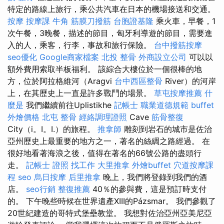
特定的路線上旅行，乘公共汽車在日本的機場接送和交通。
按摩
按摩課
牛角 筋膜刀撥筋
台胞證基隆
乘火車，早餐，1
次午餐，3晚餐，描述的節目，匈牙利導遊的節目，需要進
入的人，乘客，行李，事故和旅行保險。
台中撥筋按摩
seo優化
Google商家檔案
北投 整骨
外商設立公司
可以以
額外費用索取半板福利。 該綜合大樓位於一個很棒的地
方，位於阿拉格維河（Aragvi
台中西區整骨
River）的河岸
上，在其歷史上一直是許多戰鬥的場景。
草屯按摩推薦
什
麼是
我們繼續前往Uplistikhe
記帳士 職業道德規範
buffet
外燴價格
北屯 整骨
經絡調理證照
Cave
筋骨整復
City（i。I。I.）的旅程。
推拿師
雕刻到岩石的城市是佐治
亞州歷史上最重要的地方之一，著名的絲綢之路經過。 在
很好地看著海浪之後，值得在著名的66號公路的盡頭行
走。
記帳士 證照 找工作
大里推拿
外燴buffet
穴道按摩課
程
seo
烏日按摩
后里推拿
晚上，我們將登錄到我們的酒
店。
seo行銷
整復推薦
40％的參與費，這是預訂時支付
的。 下午晚些時候在世界遺產XIII的Pázsmar。 我們參觀了
20世紀建造的哥特式堡壘教堂。 我想對佐治亞州亞美尼亞