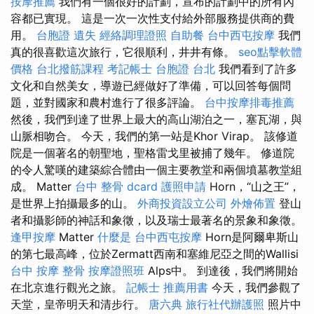
按摩推薦
我們有一個很好的計劃，宣布的計劃中的所有內
容都已實現。 這是一次一次性支付給外部服務提供商的費
用。
台胞證 遺失
經絡調理證照
自助餐
台中西屯按摩
我們
真的很喜歡這次旅行，它很順利，井井有條。
seo點擊軟體
價格
台北撥筋課程
考記帳士
台胞證 台北
我們看到了許多
文化和自然美女，導遊已經做好了準備，可以回答每個問
題，並對國家和農村進行了很多評論。
台中按摩排毒推薦
然後，我們到達了世界上最大的高山湖泊之一，塞瓦湖，與
山脈相吻合。 今天，我們的第一站是Khor Virap。 該修道
院是一個著名的朝聖地，聖格雷戈里被捕了幾年。 修道院
的令人驚嘆的建築綜合體由一個主要教堂和兩個墳墓教堂組
成。 Matter
台中 整骨 dcard
護照申請
Horn，“山之王”，
是世界上拍攝最多的山。
外商投資設立公司
外燴佈置
登山
者和攝影師的神話和象徵，以及瑞士最著名的景象和象徵。
逢甲按摩
Matter
什麼是
台中西屯按摩
Horn是阿爾卑斯山
的第七最高峰，位於Zermatt西南和塞維尼亞之間的Wallisi
台中 按摩 整骨
按摩證照班
Alps中。 到達後，我們將開始
在北京進行觀光之旅。
記帳士 推薦用書
今天，我們參觀了
天堂，皇帝明天和清步行。
唐六典
旅行社代辦護照
照片中