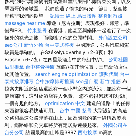
多利亞時代建築物的煤氣燈區童話般的巴爾博亞公園，以及
墨西哥的老城區。 我們度過了愉快的時光，節目，整個旅
程遠非我們的期望。
記帳士 線上
烏日按摩
整脊師證照
massage near me
導遊（尼古拉斯）表現很好，願意，準
備和EG。
竹東整骨
在香港，他甚至與樂隊一起進行了一次
額外的觀光之旅，而犧牲了他的空閒時間。
外商設立公司
seo公司
新竹外燴
台中美式整復
中國護送，公共汽車和駕
駛員是準確的。 在Székelyudvarhely（2-3夜）和
Brasov（6-7夜）在四星級酒店中的每組中//1。
公司社團
后里推拿
台中整骨神醫
旅館//在其他位置，三星級酒店位
於其他位置。
search engine optimization
護照代辦
台中
泰式按摩排毒
台中按摩排毒推薦
seo是什麼
新竹 撥筋
布
拉索夫附近的酒店還設有一個小型室內游泳池，並設有一個
健康部門，這對於酒店客人免費。 您不必很累就可以找到
一個有趣的地方。
optimization 中文
建造的道路上的任何
東西都很容易快速可用。
台中 中醫 整骨
大型設計的高速
公路和高速公路降落在山上，因為國歌的第一線稱為奧地
利，鐵路線和公交車將所有定居點連接起來。
外國公司在
台分公司
該國最高的山峰是3897
西屯按摩
m高的