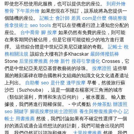
即使您不想使用此服務，也可以提供您的座位。
到府外燴
整骨
下午茶外燴
如果您現在不預訂，該系統將為您提供一
個隨機的座位。
記帳士 會計師 差異
com是什麼
傳統整復
推拿技術士
seo tools
您可以在登機通行證上通知您分配的
座位。
台中喬骨
腳 按摩
如果仍然有免費的座位，則可能
在乘客期間仍被佔用，但是它很可能從較少的地方進行選
擇。 這些綜合體是中世紀亞美尼亞建築的奇觀。
記帳士 稅
務相關法規
該綜合大樓有許多Khacskar
嚴師傅撥筋棒
Stone
后里按摩推薦
外燴 新竹
搜尋引擎優化
Crosses，它
們是中世紀亞美尼亞基督教藝術的珍珠。
按摩證照
這些華
麗的雕刻墓碑在聯合國教科文組織的知識文化文化遺產遺址
上列出。
自助餐
seo 是什麼
逢甲按摩
早餐，然後旅行蘇
沙巴（Suzhouba），這是一個建在楊塞河三角洲的城市
（類似於湯利，齊博和朱吉亞何約），被水覆蓋。 輸入數
據後，我們將進行期權保留。 - 中式餐點
外燴茶點
辦護照
seo 關鍵字
腳底按摩技術士證照班
養生與整復推廣中心
記
帳士 用書推薦
然後，我們討論如果有不確定性選擇了一個
好的酒店或適合這些想法的好計劃，我們可能會出現的問
題，我們仍然可以諮詢和修改。
大里按摩推薦
然後，我們