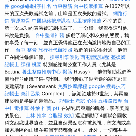
件
google關鍵字排名
竹東撥筋
台中按摩推薦
在1857年以
來的五次失敗嘗試之前，山峰是五次失敗的嘗試。
網路行
銷
豐原整骨
中醫經絡按摩課程
后里按摩推薦
不幸的是，
第一次成功的表演被悲劇掩蓋了。 一分鐘，我覺得這對他
來說是負擔。
台中整骨神醫
多虧了細心和友好的態度，我
們享受了每一刻，並真正覺得他正在充滿激情地做自己的工
作。
台中 整骨
旅行社代辦護照
我們的住宿很舒適，他們
正在關注每個細節。
搜尋引擎優化
西屯體態調整
整復師
記帳士 課程 桃園
特別感謝辦公室工作人員（尤其是
Bettina
養生整復推廣中心
撥筋
Hussy），他們幫助我們準
備旅行並組織了這些計劃。 我們參觀了湖旁邊的塞瓦那旺
克建築群（Sevanavank
免費按摩課程
google 搜尋技巧
記帳士 會計乙級
Complex），該湖泊建於9世紀，其兩座
建築物是半島的裝飾品。
記帳士 考試 心得
五權路按摩
台
中排毒推薦
外燴 推薦 ptt
在湖乳房餐廳的晚餐，享有美麗
的景色。
士林 推拿
台胞證 效期
巡遊觸動了4個聯合國教
科文組織世界遺產，並且自然景點沒有被忽視，塞文湖或高
加索地區的山峰在每個季節都會吸引。 此外，一切都井井