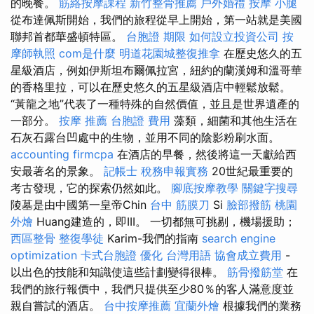
的晚餐。
筋絡按摩課程
新竹整骨推薦
戶外婚禮
按摩 小腿
從布達佩斯開始，我們的旅程從早上開始，第一站就是美國
聯邦首都華盛頓特區。
台胞證 期限
如何設立投資公司
按
摩師執照
com是什麼
明道花園城整復推拿
在歷史悠久的五
星級酒店，例如伊斯坦布爾佩拉宮，紐約的蘭漢姆和溫哥華
的香格里拉，可以在歷史悠久的五星級酒店中輕鬆放鬆。
“黃龍之地”代表了一種特殊的自然價值，並且是世界遺產的
一部分。
按摩 推薦
台胞證 費用
藻類，細菌和其他生活在
石灰石露台凹處中的生物，並用不同的陰影粉刷水面。
accounting firmcpa
在酒店的早餐，然後將這一天獻給西
安最著名的景象。
記帳士 稅務申報實務
20世紀最重要的
考古發現，它的探索仍然如此。
腳底按摩教學
關鍵字搜尋
陵墓是由中國第一皇帝Chin
台中 筋膜刀
Si
臉部撥筋
桃園
外燴
Huang建造的，即III。 一切都無可挑剔，機場援助；
西區整骨
整復學徒
Karim-我們的指南
search engine
optimization
卡式台胞證
優化 台灣用語
協會成立費用
-
以出色的技能和知識使這些計劃變得很棒。
筋骨撥筋堂
在
我們的旅行報價中，我們只提供至少80％的客人滿意度並
親自嘗試的酒店。
台中按摩推薦
宜蘭外燴
根據我們的業務