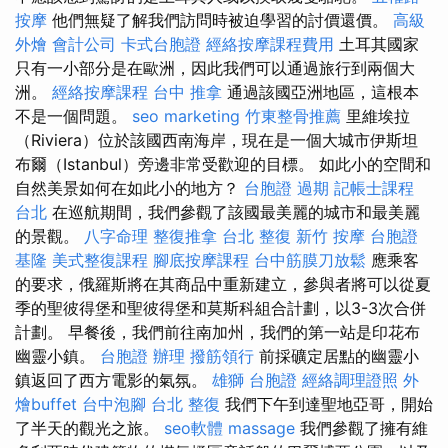
按摩
他們無疑了解我們訪問時被迫學習的討價還價。
高級
外燴
會計公司
卡式台胞證
經絡按摩課程費用
土耳其國家
只有一小部分是在歐洲，因此我們可以通過旅行到兩個大
洲。
經絡按摩課程
台中 推拿
通過該國亞洲地區，這根本
不是一個問題。
seo marketing
竹東整骨推薦
里維埃拉
（Riviera）位於該國西南海岸，現在是一個大城市伊斯坦
布爾（Istanbul）旁邊非常受歡迎的目標。 如此小的空間和
自然美景如何在如此小的地方？
台胞證 過期
記帳士課程
台北
在巡航期間，我們參觀了該國最美麗的城市和最美麗
的景觀。
八字命理 整復推拿
台北 整復
新竹 按摩
台胞證
基隆
美式整復課程
腳底按摩課程
台中筋膜刀放鬆
應乘客
的要求，俄羅斯將在其商品中重新建立，參與者將可以從夏
季的聖彼得堡和聖彼得堡和莫斯科組合計劃，以3-3次合併
計劃。 早餐後，我們前往南加州，我們的第一站是印花布
幽靈小鎮。
台胞證 辦理
撥筋領行
前採礦定居點的幽靈小
鎮返回了西方電影的氣氛。
雄獅 台胞證
經絡調理證照
外
燴buffet
台中泡腳
台北 整復
我們下午到達聖地亞哥，開始
了半天的觀光之旅。
seo軟體
massage
我們參觀了擁有維