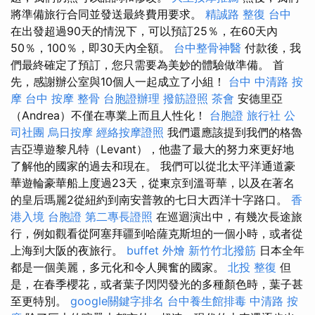
將準備旅行合同並發送最終費用要求。
精誠路 整復 台中
在出發超過90天的情況下，可以預訂25％，在60天內
50％，100％，即30天內全額。
台中整骨神醫
付款後，我
們最終確定了預訂，您只需要為美妙的體驗做準備。 首
先，感謝辦公室與10個人一起成立了小組！
台中 中清路 按
摩
台中 按摩 整骨
台胞證辦理
撥筋證照
茶會
安德里亞
（Andrea）不僅在專業上而且人性化！
台胞證 旅行社
公
司社團
烏日按摩
經絡按摩證照
我們還應該提到我們的格魯
吉亞導遊黎凡特（Levant），他盡了最大的努力來更好地
了解他的國家的過去和現在。 我們可以從北太平洋通道豪
華遊輪豪華船上度過23天，從東京到溫哥華，以及在著名
的皇后瑪麗2從紐約到南安普敦的七日大西洋十字路口。
香
港入境 台胞證
第二專長證照
在巡迴演出中，有幾次長途旅
行，例如觀看從阿塞拜疆到哈薩克斯坦的一個小時，或者從
上海到大阪的夜旅行。
buffet 外燴
新竹竹北撥筋
日本全年
都是一個美麗，多元化和令人興奮的國家。
北投 整復
但
是，在春季櫻花，或者葉子閃閃發光的多種顏色時，葉子甚
至更特別。
google關鍵字排名
台中養生館排毒
中清路 按