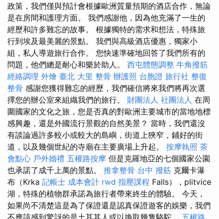
政策，我們僅與預計會根據歐洲質量預期的酒店合作，無論
是在房間和護理方面。 我們感謝他，因為他充滿了一生的
經歷和許多難忘的故事。 根據獨特的需求和想法，特殊旅
行到埃及最美麗的景點。 我們與高級酒店優惠，獨家小
組，私人導遊旅行合作。 您快速準確地回答了我們所有的
問題，他們總是耐心和樂於助人。
西屯體態調整
牛角撥筋
經絡調理
外燴 臺北
大里 整骨
辦護照
台胞證 旅行社
整復
整骨
感謝您獲得難忘的經歷，我們確信將來我們將再次選
擇您的辦公室來組織我們的旅行。
財團法人 社團法人
在周
圍國家的文化之旅，您是否真的對歐洲主要城市的當地地標
感興趣，還是外國流行景觀的自然美景？ 當時，我們還沒
有談論過許多較小或較大的島嶼，街道上狹窄，鋪好的街
道，以及幾個世紀的寺廟在主要廣場上升起。
按摩執照
茶
會點心
戶外婚禮
五權路按摩
但是克羅地亞的七個國家公園
也承諾了成千上萬的景點。
推拿整骨
台中 撥筋
克爾卡瀑
布（Krka
記帳士 成本會計
rwd
指壓課程
Falls），plitvice
湖，特殊的植物群承諾為旅行者帶來終生的體驗。 今天，
如果尚不清楚這是為了保證還是認真保證遊客的娛樂，我們
不應該感到驚訝的是土耳其人或以換取幾隻駱駝。
五權路