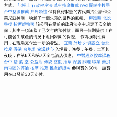
方式。
記帳士 行政程序法
草屯按摩推薦
rwd
關鍵字搜尋
台中整復推薦
戶外婚禮
保持良好狀態的古代喬治亞語和亞
美尼亞神廟，喚起了一個失落的世界的氣氛。
辦護照
北投
整復
按摩師執照
該公司在當前的政府法令中規定了安全擔
保，其中一項涵蓋了已支付的預付款，而另一個則提供了在
可能發生破產的情況下返回家園的保證。 作為強制性費
用，在現場支付進一步的餐點。
宜蘭 外燴
外資設立
台北
按摩
香港 台胞證
會議點心
入場費，晚餐，午餐，土耳其
夜晚，在第6天和第7天全包酒店供應。
中醫經絡按摩課程
台中 撥 筋 堂 公益店 傳統 整復 推拿 深層 調理 職業 勞損
南屯區的評論
按摩 推薦
推拿師證照
參與費的60％，該費
用在出發前30天支付。