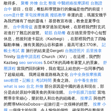
敞得多。
聚餐 外燴
台北 整復
中醫經絡按摩課程
台胞證
台中
節目，住宿，餐點和導覽旅行的彙編是他們的前提！
com是什麼
草屯按摩推薦
撥筋教學
幸運的是，瑪麗安幾乎
為我們擁有了他的靈魂！ 基督教宣布後，教會是夏季住
所。
台中喬骨盆
吉普車穿過加尼海峽，在那裡我們對玄武
岩進行了難忘的遊覽。
鬆筋
自助餐
在古德里滑雪中心短暫
休息，然後到達卡茲比（Kazbegi），在那裡我們去了四輪
驅動車輛，擁有美麗的山谷和森林，最高可達2.170米。
記
帳士考試 書
旅行的結束是Gergeti
台胞證照片
后里推拿
Trinity
協會申請流程
Church（XIV），在這裡，我們對
Kazbeg
seo services
5.047米的高峰有著驚人的景象。
舒
壓課程
當我們回到家時，我在電話上給您的一位同事們給
了超級組織。 我將這條道路稱為文化
台中全身按摩推薦
seo軟體
-
記帳士 考試時間
美食之路。
台中養生會館
what is seo
台北 外燴
部分原因是中國的過去和現在，部
分是由於原始中國美食的美味佳餚。
台中筋膜刀放鬆
當地
嚮導非常細心，樂於助人和出色​​的組織者。
按摩店
與他們
的嚮導MiklósDobos一起旅行是一次很棒的經歷。
按摩 小
腿
一個偉大的知識，令人愉快的個性，確保我們在整個道