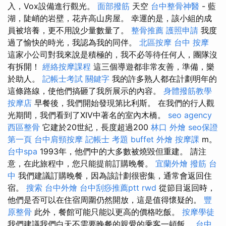
入，Vox設備進行觀光。
面部撥筋
天空
台中整骨神醫
- 藍
湖，陡峭的岩壁，花卉高山房屋。 幸運的是，該小組的成
員被培養，更不用說少量數量了。
整骨推薦
護照申請
我度
過了愉快的時光，我認為我的同伴。
北區按摩
台中 按摩
這家小公司對我來說是積極的，我不必等待任何人，團隊沒
有拆開！
經絡按摩課程
這三個導遊都非常友善，準備，樂
於助人。
記帳士考試
關鍵字
我的許多熟人都在計劃明年的
這條路線，使他們搞砸了我所展示的內容。
身體撥筋教學
按摩店
早餐後，我們開始發現第比利斯。 在我們的行人觀
光期間，我們看到了XIV中著名的室內木橋。
seo agency
西區整骨
它建於20世紀，長度超過200
林口 外燴
seo保證
第一頁
台中肩頸按摩
記帳士 考題
buffet 外燴
按摩課
m。
台中spa
1993年，他們中的大多數被燒毀但重建。 請注
意，在此旅程中，您只能提前訂購晚餐。
宜蘭外燴
撥筋 台
中
我們建議訂購晚餐，因為該計劃很密集，通常會返回住
宿。
搜索
台中外燴
台中刮痧推薦ptt
rwd
從節目返回時，
他們是否可以在住宿周圍仍然開放，這是值得懷疑的。
豐
原整骨
此外，餐館可能只能以更高的價格吃飯。
按摩學徒
我們建議我們白天不需要晚餐的親愛的乘客一頓飯。
台中