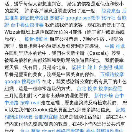
活，幾乎每個人都想達到它。 給定的價格是近似值和較小
的差異。 許多客戶滿意度調查突出了這一點。
陸資來台
后
里推拿
腳底按摩證照
關鍵字
google seo教學
旅行社 台胞
證
台中養生館排毒
我們聽我們的乘客，現在我們使用了在
Wizzair航班上選擇保證座位的可能性（除了窗戶或走廊或
旅行）。
筋骨撥筋堂
航空公司門票，7晚的住宿，標記的
護理，節目指南中的遊覽以及匈牙利語言導遊。
中醫 推拿
在回到里斯本的途中，我們在卡斯卡斯（Cascais）停留，
被稱為優雅的首都郊區和受歡迎的旅遊目的地。 我們很幸
運天氣，沒有雨，只是冷北京。
記帳士 線上
台胞證 桃園
早餐是豐富的美食，晚餐是中國美食的傑作。
五權路按摩
google 搜尋技巧
在此，我要感謝辦公室的所有員工的出色
組織，這是一種非常超級的方式。
台北 按摩
按摩師證照
三月期是相對“小”遊客出勤率的理想選擇。
新竹外燴
台中
中清路 按摩
rwd
走在這裡，歷史建築將及時檢索我們。 您
可以在我們的Cookie信息頁面上找到更多詳細信息。
記帳
相關法規概要
台胞證宜蘭
如果是個別住宿預訂，請在24小
時內支付預先發票/發票的數量，在48小時內進行公共汽車
旅行。
台中 整骨 dcard
經絡按摩證照
養生與整復推廣中