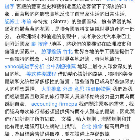
鍵字
宮殿的豐富歷史和藝術遺產給遊客留下了深刻的印
象，而宮殿的內飾忠實地反映了前皇家生活的日常生活。
記帳士 考前
辛特拉（Sintra）的整個區域，擁有浪漫的城
堡和郁鬱蔥蔥的花園，是聯合國教科文組織世界遺產的一部
分。 在歐洲城市和偏遠的景觀中，或者乘公共汽車乘巴士
到附近國家
腳 按摩
/地區，將我們的飛機留在歐洲城市和
偏遠的景觀中。
臉部撥筋 竹北
世界各地的手工藝品提供了
一個獨特的機會，可以在世界各地舒適，時尚地旅行。
yahoo關鍵字分析
台中刮痧推薦
地球上最令人印象深刻的
目的地。
美式整復課程
借助精心設計的路線，獨特的美食
體驗和允許世界多樣性的遊覽，這些道路已成為那些無限的
人的理想選擇。
大里推拿
外燴 意思
復健師證照
我們為我
們經驗豐富且敬業的旅行專業人員團隊始終努力盡力而為而
感到自豪。
accounting firmcpa
我們關注乘客的需求，我
們認為每次旅行都必須提供獨特而令人難忘的體驗，因此我
們仔細計劃了所有細節。 文檔，輸入規則，海關規則和其
他有用的建議可以在網站上找到。
台北 推拿
提高用戶體
驗，為目標廣告提供服務，並在設備上存儲數據