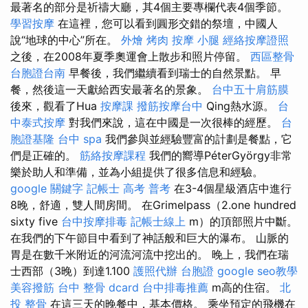
最著名的部分是祈禱大廳，其4個主要專欄代表4個季節。
學習按摩
在這裡，您可以看到圓形交錯的祭壇，中國人
說“地球的中心”所在。
外燴 烤肉
按摩 小腿
經絡按摩證照
之後，在2008年夏季奧運會上散步和照片停留。
西區整骨
台胞證台南
早餐後，我們繼續看到瑞士的自然景點。 早
餐，然後這一天獻給西安最著名的景象。
台中五十肩筋膜
後來，觀看了Hua
按摩課
撥筋按摩台中
Qing熱水源。
台
中泰式按摩
對我們來說，這在中國是一次很棒的經歷。
台
胞證基隆
台中 spa
我們參與並經驗豐富的計劃是餐點，它
們是正確的。
筋絡按摩課程
我們的嚮導PéterGyörgy非常
樂於助人和準備，並為小組提供了很多信息和經驗。
google 關鍵字
記帳士 高考 普考
在3-4個星級酒店中進行
8晚，舒適，雙人間房間。 在Grimelpass（2.one hundred
sixty five
台中按摩排毒
記帳士線上
m）的頂部照片中斷。
在我們的下午節目中看到了神話般和巨大的瀑布。 山脈的
胃是在數千米附近的河流河流中挖出的。 晚上，我們在瑞
士西部（3晚）到達1.100
護照代辦
台胞證
google seo教學
美容撥筋
台中 整骨 dcard
台中排毒推薦
m高的住宿。
北
投 整骨
在這三天的晚餐中，基本價格。 乘坐預定的飛機在