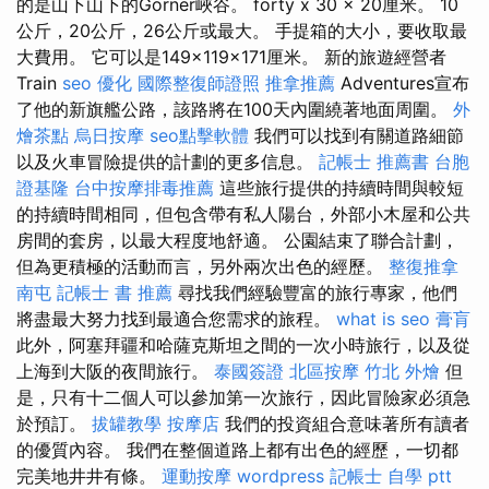
的是山下山下的Gorner峽谷。 forty x 30 x 20厘米。 10
公斤，20公斤，26公斤或最大。 手提箱的大小，要收取最
大費用。 它可以是149×119×171厘米。 新的旅遊經營者
Train
seo 優化
國際整復師證照
推拿推薦
Adventures宣布
了他的新旗艦公路，該路將在100天內圍繞著地面周圍。
外
燴茶點
烏日按摩
seo點擊軟體
我們可以找到有關道路細節
以及火車冒險提供的計劃的更多信息。
記帳士 推薦書
台胞
證基隆
台中按摩排毒推薦
這些旅行提供的持續時間與較短
的持續時間相同，但包含帶有私人陽台，外部小木屋和公共
房間的套房，以最大程度地舒適。 公園結束了聯合計劃，
但為更積極的活動而言，另外兩次出色的經歷。
整復推拿
南屯
記帳士 書 推薦
尋找我們經驗豐富的旅行專家，他們
將盡最大努力找到最適合您需求的旅程。
what is seo
膏肓
此外，阿塞拜疆和哈薩克斯坦之間的一次小時旅行，以及從
上海到大阪的夜間旅行。
泰國簽證
北區按摩
竹北 外燴
但
是，只有十二個人可以參加第一次旅行，因此冒險家必須急
於預訂。
拔罐教學
按摩店
我們的投資組合意味著所有讀者
的優質內容。 我們在整個道路上都有出色的經歷，一切都
完美地井井有條。
運動按摩
wordpress
記帳士 自學 ptt