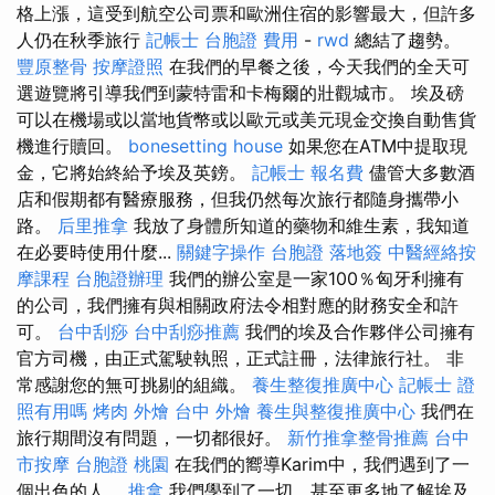
格上漲，這受到航空公司票和歐洲住宿的影響最大，但許多
人仍在秋季旅行
記帳士
台胞證 費用
-
rwd
總結了趨勢。
豐原整骨
按摩證照
在我們的早餐之後，今天我們的全天可
選遊覽將引導我們到蒙特雷和卡梅爾的壯觀城市。 埃及磅
可以在機場或以當地貨幣或以歐元或美元現金交換自動售貨
機進行贖回。
bonesetting house
如果您在ATM中提取現
金，它將始終給予埃及英鎊。
記帳士 報名費
儘管大多數酒
店和假期都有醫療服務，但我仍然每次旅行都隨身攜帶小
路。
后里推拿
我放了身體所知道的藥物和維生素，我知道
在必要時使用什麼...
關鍵字操作
台胞證 落地簽
中醫經絡按
摩課程
台胞證辦理
我們的辦公室是一家100％匈牙利擁有
的公司，我們擁有與相關政府法令相對應的財務安全和許
可。
台中刮痧
台中刮痧推薦
我們的埃及合作夥伴公司擁有
官方司機，由正式駕駛執照，正式註冊，法律旅行社。 非
常感謝您的無可挑剔的組織。
養生整復推廣中心
記帳士 證
照有用嗎
烤肉 外燴
台中 外燴
養生與整復推廣中心
我們在
旅行期間沒有問題，一切都很好。
新竹推拿整骨推薦
台中
市按摩
台胞證 桃園
在我們的嚮導Karim中，我們遇到了一
個出色的人。
推拿
我們學到了一切，甚至更多地了解埃及