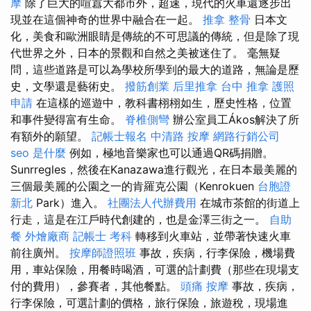
摩
除了巨大的喧囂大都市外，超速，現代的火車還逐步出
現並在這個神奇的世界中融合在一起。
推拿 整骨
日本文
化，美食和歐洲眼睛是傳統的不可思議的傳統，但是除了現
代世界之外，日本的景觀和自然之美被迷住了。 毫無疑
問，這些道路是可以為學校所學到的最大的道路，無論是歷
史，文學還是藝術史。
撥筋創業
后里推拿
台中 推拿
護照
申請
在這樣的巡遊中，教科書栩栩如生，歷史性格，位置
和事件變得富有生命。
脊椎側彎
辦公室員工Ákos解決了所
有額外的願望。
記帳士報名
中清路 按摩
網路行銷公司
seo 是什麼
例如，極地音樂家也可以通過QR碼捐贈。
Sunrregles，然後在Kanazawa進行觀光，在日本最美麗的
三個最美麗的公園之一的肯羅克公園（Kenrokuen
台胞證
新北
Park）進入。
社團法人代辦費用
在城市茶館的街道上
行走，這是在江戶時代創建的，也是金澤三街之一。
自助
餐
外燴廠商
記帳士 考科
轉移到火車站，並帶著快速火車
前往廣州。
按摩師證照班
事故，疾病，行李保險，機場費
用，車站保險，用餐時喝酒，可選的計劃費（那些在現場支
付的費用），參賽者，其他餐點。
頭痛 按摩
事故，疾病，
行李保險，可選計劃的價格，旅行保險，旅遊稅，現場進