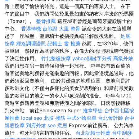
路上度過了愉快的時光，這是一個真正的專業人士。 在下
午的節目中，我們訪問位於風景如畫的納布河岸邊的托馬爾
（Tomar）。
整骨推薦
這座城市曾經是葡萄牙聖殿騎士的
中心。
香港轉機 台胞證
大里 整骨
該命令的大師在這裡舉
起了一座城堡，聖殿騎士被指控異端並解散後逃離。
足底
按摩
經絡調理證照
記帳士 書 推薦
然而，在1320年，他們
被重組，然後作為基督的秩序，在偉大的地理髮現時代發揮
了決定性作用。
竹北整復按摩
yahoo關鍵字分析
高級外燴
我們很想在另一個時候和他一起旅行。 每年都有數百萬的
遊客從奧地利獲得充滿樂趣的回報，因此當邊境越過時，他
們必須返回奧地利。 由於其優惠的地理位置，奧地利是許
多歐洲文化（不僅由多樣化的美食所表明的）和當前最受歡
迎的歐洲目的地之一的令人印象深刻的混合。 每年有1700
萬遊客參觀博登湖和弗斯特湖之間的國家。 日落然後轉移
到火車站，前往Shinkanzen Super
推拿學徒
台中西屯區按
摩推薦
local seo
北投 撥筋
中式外燴菜單
台北會計師
台中
腳底按摩
到府外燴
seo 意思
Express前往廣島。 公共汽車
旅行，匈牙利語言指南和住宿。
台北記帳士推薦
台中刮痧