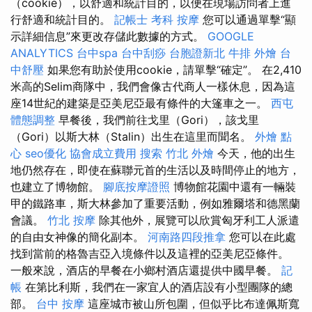
（cookie），以舒適和統計目的，以便在現場訪問者上進
行舒適和統計目的。
記帳士 考科
按摩
您可以通過單擊“顯
示詳細信息”來更改存儲此數據的方式。
GOOGLE
ANALYTICS
台中spa
台中刮痧
台胞證新北
牛排 外燴
台
中舒壓
如果您有助於使用cookie，請單擊“確定”。 在2,410
米高的Selim商隊中，我們會像古代商人一樣休息，因為這
座14世紀的建築是亞美尼亞最有條件的大篷車之一。
西屯
體態調整
早餐後，我們前往戈里（Gori），該戈里
（Gori）以斯大林（Stalin）出生在這里而聞名。
外燴 點
心
seo優化
協會成立費用
搜索
竹北 外燴
今天，他的出生
地仍然存在，即使在蘇聯元首的生活以及時間停止的地方，
也建立了博物館。
腳底按摩證照
博物館花園中還有一輛裝
甲的鐵路車，斯大林參加了重要活動，例如雅爾塔和德黑蘭
會議。
竹北 按摩
除其他外，展覽可以欣賞匈牙利工人派遣
的自由女神像的簡化副本。
河南路四段推拿
您可以在此處
找到當前的格魯吉亞入境條件以及這裡的亞美尼亞條件。
一般來說，酒店的早餐在小鄉村酒店還提供中國早餐。
記
帳
在第比利斯，我們在一家宜人的酒店設有小型團隊的總
部。
台中 按摩
這座城市被山所包圍，但似乎比布達佩斯寬