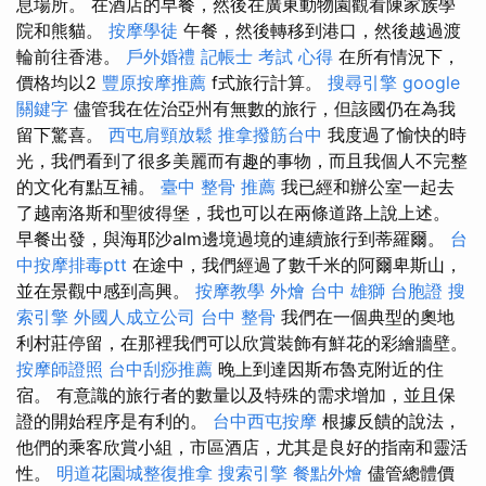
息場所。 在酒店的早餐，然後在廣東動物園觀看陳家族學
院和熊貓。
按摩學徒
午餐，然後轉移到港口，然後越過渡
輪前往香港。
戶外婚禮
記帳士 考試 心得
在所有情況下，
價格均以2
豐原按摩推薦
f式旅行計算。
搜尋引擎
google
關鍵字
儘管我在佐治亞州有無數的旅行，但該國仍在為我
留下驚喜。
西屯肩頸放鬆
推拿撥筋台中
我度過了愉快的時
光，我們看到了很多美麗而有趣的事物，而且我個人不完整
的文化有點互補。
臺中 整骨 推薦
我已經和辦公室一起去
了越南洛斯和聖彼得堡，我也可以在兩條道路上說上述。
早餐出發，與海耶沙alm邊境過境的連續旅行到蒂羅爾。
台
中按摩排毒ptt
在途中，我們經過了數千米的阿爾卑斯山，
並在景觀中感到高興。
按摩教學
外燴 台中
雄獅 台胞證
搜
索引擎
外國人成立公司
台中 整骨
我們在一個典型的奧地
利村莊停留，在那裡我們可以欣賞裝飾有鮮花的彩繪牆壁。
按摩師證照
台中刮痧推薦
晚上到達因斯布魯克附近的住
宿。 有意識的旅行者的數量以及特殊的需求增加，並且保
證的開始程序是有利的。
台中西屯按摩
根據反饋的說法，
他們的乘客欣賞小組，市區酒店，尤其是良好的指南和靈活
性。
明道花園城整復推拿
搜索引擎
餐點外燴
儘管總體價