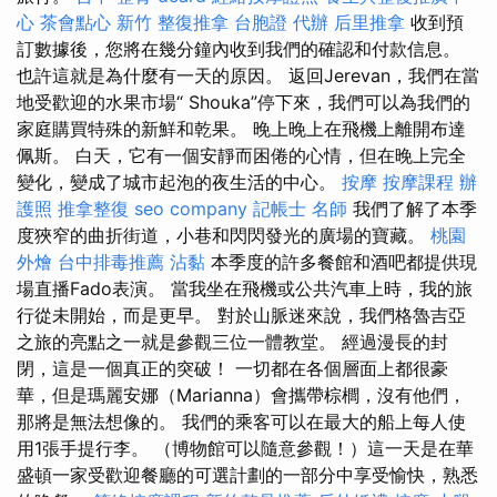
心
茶會點心
新竹 整復推拿
台胞證 代辦
后里推拿
收到預
訂數據後，您將在幾分鐘內收到我們的確認和付款信息。
也許這就是為什麼有一天的原因。 返回Jerevan，我們在當
地受歡迎的水果市場“ Shouka”停下來，我們可以為我們的
家庭購買特殊的新鮮和乾果。 晚上晚上在飛機上離開布達
佩斯。 白天，它有一個安靜而困倦的心情，但在晚上完全
變化，變成了城市起泡的夜生活的中心。
按摩
按摩課程
辦
護照
推拿整復
seo company
記帳士 名師
我們了解了本季
度狹窄的曲折街道，小巷和閃閃發光的廣場的寶藏。
桃園
外燴
台中排毒推薦
沾黏
本季度的許多餐館和酒吧都提供現
場直播Fado表演。 當我坐在飛機或公共汽車上時，我的旅
行從未開始，而是更早。 對於山脈迷來說，我們格魯吉亞
之旅的亮點之一就是參觀三位一體教堂。 經過漫長的封
閉，這是一個真正的突破！ 一切都在各個層面上都很豪
華，但是瑪麗安娜（Marianna）會攜帶棕櫚，沒有他們，
那將是無法想像的。 我們的乘客可以在最大的船上每人使
用1張手提行李。 （博物館可以隨意參觀！）這一天是在華
盛頓一家受歡迎餐廳的可選計劃的一部分中享受愉快，熟悉