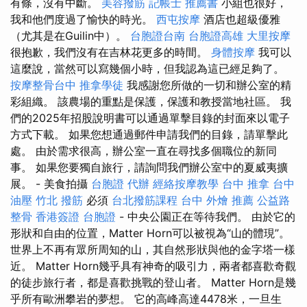
有條，沒有中斷。
美容撥筋
記帳士 推薦書
小組也很好，
我和他們度過了愉快的時光。
西屯按摩
酒店也超級優雅
（尤其是在Guilin中）。
台胞證台南
台胞證高雄
大里按摩
很抱歉，我們沒有在吉林花更多的時間。
身體按摩
我可以
這麼說，當然可以寫幾個小時，但我認為這已經足夠了。
按摩整骨台中
推拿學徒
我感謝您所做的一切和辦公室的精
彩組織。 該農場的重點是保護，保護和教授當地社區。 我
們的2025年招股說明書可以通過單擊目錄的封面來以電子
方式下載。 如果您想通過郵件申請我們的目錄，請單擊此
處。 由於需求很高，辦公室一直在尋找多個職位的新同
事。 如果您要獨自旅行，請詢問我們辦公室中的夏威夷擴
展。 - 美食拍攝
台胞證 代辦
經絡按摩教學
台中 推拿
台中
油壓
竹北 撥筋
必須
台北撥筋課程
台中 外燴 推薦
公益路
整骨
香港簽證 台胞證
- 中央公園正在等待我們。 由於它的
形狀和自由的位置，Matter Horn可以被視為“山的體現”。
世界上不再有眾所周知的山，其自然形狀與他的金字塔一樣
近。 Matter Horn幾乎具有神奇的吸引力，兩者都喜歡奇觀
的徒步旅行者，都是喜歡挑戰的登山者。 Matter Horn是幾
乎所有歐洲攀岩的夢想。 它的高峰高達4478米，一旦生