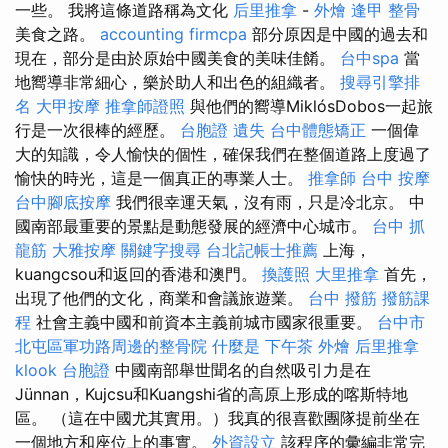
一些。 我將這條道路稱為文化
后里推拿
-
外燴
逢甲 整骨
美食之路。
accounting firmcpa
部分原因是中國的過去和
現在，部分是由於原始中國美食的美味佳餚。
台中spa
當
地嚮導非常細心，樂於助人和出色​​的組織者。
搜尋引擎排
名
大甲按摩
推拿師證照
與他們的嚮導MiklósDobos一起旅
行是一次很棒的經歷。
台胞證 遺失
台中體態矯正
一個偉
大的知識，令人愉快的個性，確保我們在整個道路上度過了
愉快的時光，這是一個真正的專業人士。
推拿師
台中 按摩
台中腳底按摩
我們很幸運天氣，沒有雨，只是冷北京。 中
國南部最重要的景點是動態發展的經濟中心城市。
台中 抓
龍筋
大雅按摩
關鍵字搜尋
台北記帳士推薦
上海，
kuangcsou和返回的香港和澳門。
換護照
大里推拿
首先，
出現了他們的文化，商業和會議旅遊業。
台中 撥筋
撥筋課
程
社會主義中國和前資本主義前城市國家很重要。
台中市
北屯區軍功路周邊的整骨院
什麼是
下午茶 外燴
后里推拿
klook 台胞證
中國南部舉世聞名的自然吸引力是在
Jünnan，Kujcsu和Kuangshi省的高原上形成的喀斯特地
區。 （這在中國尤其實用。）我真的很喜歡團隊提前坐在
一個地方和座位上的事實。
外資設立
該程序的彙編非常完