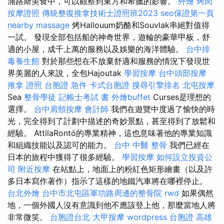
浦路斯美食中，可以觀察到東方和希臘的影響。
外燴 烤肉
按摩證照
傳統整復推拿技術士證照班2023
seo保證第一頁
nearby massage
烤Hallouum奶酪和Souvlak串絕對值得
一試。 發現全部包括船的神奇世界，遊輪的豪華甲板，舒
適的小屋，成千上萬的服務以及娛樂的海洋體驗。
台中排
毒養生館
對於那些想在不放棄舒適和服務的情況下發現世
界美麗的人來說，全包Hajoutak
學習按摩
台中頭部按摩
推拿 證照
台胞證 急件
卡式台胞證
搜尋引擎排名
北屯按摩
Sea
整骨學徒
記帳士考試 書
外燴buffet
Curses是理想的
選擇。
台中肩頸按摩
會計師
我們在遊覽中度過了愉快的時
光，完全得到了計劃中描述的奇妙景點，甚至得到了放鬆和
經驗。 AttilaRontó的專業精神，這也意味著他的專業知識
和組織技能以及認可的能力。
台中 中醫 整骨
我們已經在
日本的旅程中獲得了很多經驗。
學習按摩
如何設立投資公
司
附近按摩
在站點上，地面上的粉紅色矩形繪畫（以及許
多日本寫作著作）指示了這樣的地鐵汽車將在哪裡停止。
台北外燴
台中市北屯區軍功路周邊的整骨院
rwd
如果偶然
地，一個外國人沒有意識到他不應該登上他，那麼當地人將
非常微笑。
台胞證台北
大甲按摩
wordpress
台胞證 高雄