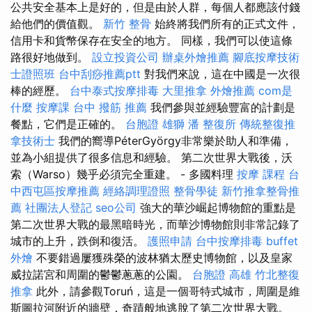
公共安全基本上是好的，但是由於人群，每個人都應該付錢
給他們的價值觀。
新竹 整骨
始終將我們所有的正式文件，
信用卡和貨幣保存在安全的地方。 同樣，我們可以使這條
路很好地做到。
設立投資公司
辦桌外燴推薦
腳底按摩技術
士證照班
台中刮痧推薦ptt
對我們來說，這在中國是一次很
棒的經歷。
台中泰式按摩排毒
大里推拿
外燴推薦
com是
什麼
按摩課
台中 撥筋 推薦
我們參與並經驗豐富的計劃是
餐點，它們是正確的。
台胞證 雄獅
潘 整復所
傳統整復推
拿技術士
我們的嚮導PéterGyörgy非常樂於助人和準備，
並為小組提供了很多信息和經驗。 第二次世界大戰後，沃
索（Warso）幾乎必須完全重建。 - 多國料理
按摩 課程
台
中西屯區按摩推薦
經絡調理證照
整骨學徒
新竹推拿整骨推
薦
社團法人登記
seo公司
強大的華沙崛起博物館的重點是
第二次世界大戰的最黑暗時光，而華沙博物館則非常記錄了
城市的上升，跌倒和復活。
護照申請
台中按摩排毒
buffet
外燴
不要錯過屢獲殊榮的波林猶太歷史博物館，以及皇家
威拉諾宮和周圍的鬱鬱蔥蔥的公園。
台胞證 高雄
竹北整復
推拿
此外，請參觀Toruń，這是一個哥特式城市，周圍是維
斯圖拉河附近的牆壁，奇蹟般地逃脫了第二次世界大戰。