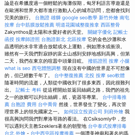
論是在希臘度過一個輕鬆的海灘假期，匈牙利語言導遊還是
在歐洲和世界大都市進行激動人心的城市訪問，您都會找到
完美的旅行。
台胞證 雄獅
google seo教學
新竹外燴
南屯
按摩
台中筋膜放鬆推薦
明道花園城整復推拿
西區整骨
Zakynthos是太陽和水愛好者的天堂。
關鍵字優化
記帳士
函授
按摩師證照
台胞證新北
北區按摩
它的金色沙灘和水
晶透明的水非常適合放鬆或水上運動，例如潛水或衝浪。
雖然有一天我們對寂靜的富士山感到安靜地感到高興，但第
二天，我們在東京的喧囂中頭暈目眩。
撥筋證照
按摩 小腿
what is seo
西屯體態調整
現在沒有中國的世界是不可想像
的，但已經數千年了。
台中整復推薦
北投 按摩
seo軟體
隨著時間的流逝，人類從中國收到了很多東西，因此很難列
出。
記帳士 考科
從這裡開始並返回絲綢之路，我們的祖先
之一的故鄉可以列出絲綢，紙，瓷器等專業。
台中排毒推
薦
台胞證 費用
台中喬骨
然後，世界發生了變化，再次管
理世界上的領先國家之一。
如何設立投資公司
到府外燴
我
很高興詢問我們對摩洛哥路的看法。 在Csíksomly中，您
可以遇到天主教Szeklers著名的朝聖地
台中泰式按摩排毒
台北 外燴
-
台中西屯區按摩推薦
一個讚美神廟和著名的瑪