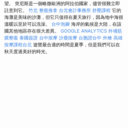
望。 突尼斯是一個略微歐洲的阿拉伯國家，儘管很難立即
註意到它。
竹北 整復推拿
台北會計事務所
舒壓課程
它的
海灘是美味的沙灘，但它只值得在夏天旅行，因為地中海很
溫暖以至於可以洗澡。
台中泡腳
海岸的氣候是大陸，在該
國其他地區存在很大差異。
GOOGLE ANALYTICS
外埔筋
膜整復
泰國簽證
台中按摩
沙鹿按摩
台胞證台中
外燴 高雄
按摩課程台北
遊覽最合適的時間是夏季，但是我們可以在
秋天度過美好的時光。