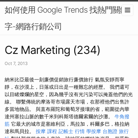
如何使用 Google Trends 找熱門關鍵
字-網路行銷公司
Cz Marketing (234)
Oct 7, 2013
納米比亞最後一刻廉價促銷旅行廉價旅行 氣氛安靜而寧
靜，在沙漠上，日落或日出是一種難忘的經歷。 我們還可
以目睹燦爛的星空，因為幾乎沒有光污染可以掩蓋他們的光
線。 聯繫傳統的摩洛哥市場露天市場，在那裡他們出售許
多當地物品。 與直布羅陀和葡萄牙接壤的省，範圍從內華
達州塞拉山脈的數千米到科斯塔德爾索爾的沙灘。
牛角撥
筋
它最大的城市是塞維利亞，馬拉加，科爾多巴，格拉納
達和馬貝拉。
按摩 課程
記帳士 行情
學按摩
台胞證 旅行