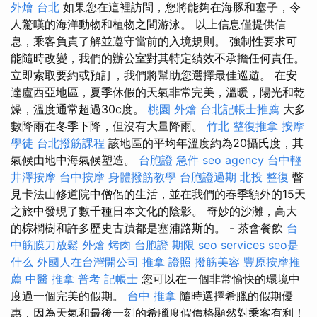
外燴 台北
如果您在這裡訪問，您將能夠在海豚和塞子，令
人驚嘆的海洋動物和植物之間游泳。 以上信息僅提供信
息，乘客負責了解並遵守當前的入境規則。 強制性要求可
能隨時改變，我們的辦公室對其特定績效不承擔任何責任。
立即索取要約或預訂，我們將幫助您選擇最佳巡遊。 在安
達盧西亞地區，夏季休假的天氣非常完美，溫暖，陽光和乾
燥，溫度通常超過30c度。
桃園 外燴
台北記帳士推薦
大多
數降雨在冬季下降，但沒有大量降雨。
竹北 整復推拿
按摩
學徒
台北撥筋課程
該地區的平均年溫度約為20攝氏度，其
氣候由地中海氣候塑造。
台胞證 急件
seo agency
台中輕
井澤按摩
台中按摩
身體撥筋教學
台胞證過期
北投 整復
瞥
見卡法山修道院中僧侶的生活，並在我們的春季額外的15天
之旅中發現了數千種日本文化的陰影。 奇妙的沙灘，高大
的棕櫚樹和許多歷史古蹟都是塞浦路斯的。 - 茶會餐飲
台
中筋膜刀放鬆
外燴 烤肉
台胞證 期限
seo services
seo是
什么
外國人在台灣開公司
推拿 證照
撥筋美容
豐原按摩推
薦
中醫 推拿
普考 記帳士
您可以在一個非常愉快的環境中
度過一個完美的假期。
台中 推拿
隨時選擇希臘的假期優
惠，因為天氣和最後一刻的希臘度假價格顯然對乘客有利！