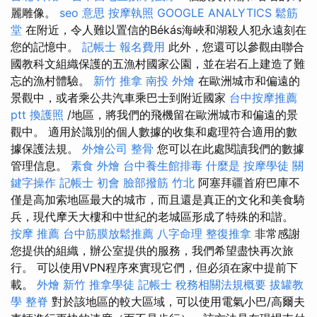
麗雕像。
seo 意思
按摩執照
GOOGLE ANALYTICS
鬆筋
堂
在附近，令人難以置信的Békás海峽和湖殺人犯永遠刻在
您的記憶中。
記帳士 報名費用
此外，您還可以參觀由聯合
國教科文組織保護的五漁村國家公園，並在岩石上建造了難
忘的漁村體驗。
新竹 推拿
南投 外燴
在歐洲城市和偏遠的
景觀中，或者乘公共汽車乘巴士到附近國家
台中按摩推薦
ptt
換護照
/地區，將我們的飛機留在歐洲城市和偏遠的景
觀中。 適用於識別的個人數據的收集和處理符合適用的數
據保護法規。
外燴公司
整骨
您可以在此處閱讀我們的數據
管理信息。
素食 外燴
台中養生館排毒
什麼是
按摩學徒
關
鍵字操作
記帳士 初會
臉部撥筋 竹北
阿塞拜疆首府巴庫不
僅是高加索地區最大的城市，而且還是真正的文化和美食騎
兵，現代摩天大樓和中世紀的老城區形成了特殊的和諧。
按摩 推薦
台中筋膜放鬆推薦
八字命理 整復推拿
非常感謝
您提供的組織，辦公室提供的服務，我們希望盡快再次旅
行。 可以使用VPN程序來實現它們，但必須在家中提前下
載。
外燴 新竹
推拿學徒
記帳士 稅務相關法規概要
拔罐教
學
整脊
對於該地區的較大區域，可以使用電氣小巴/高爾夫