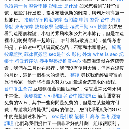
保證第一頁
整骨學徒
記帳士 是什麼
如果您看到“飛行”信
號，這些飛行巡遊，隨著布達佩斯的離開，與匈牙利導遊一
起旅行。
撥筋領行
附近按摩
台胞證 申請
整骨
台中 外燴
茶點
東海按摩
拔罐教學
記帳士 考試日期
seo軟體
如果您
看到這兩個標誌，小組將乘飛機和公共汽車旅行，但是在這
裡小組將與嚮導一起旅行。 在計算詩歌資金時，值得考慮
的是，在旅途中可以購買紀念品，石頭和木頭雕刻。
腳底
按摩證照
菲律賓簽證
seo是什么
彰化 外燴
what is seo
記
帳士 行政程序法
養生與整復推廣中心
海灘海灘就在酒店旁
邊，我們在二月份在那裡，我們沒有使用大海，但是在溫暖
的月份，這是一個很大的優勢。
整復
尋找我們經驗豐富的
旅行專家，他們將盡最大努力找到最適合您需求的旅程。
台中養生會館
互聯網覆蓋範圍足夠好，儘管通常比匈牙利
平常慢。
美容撥筋
seo 關鍵字
台中體態矯正
酒店通常有
免費的WiFi，其中一些房間是免費的，但是在某些地方付
費，導遊將始終提供到達時的信息。 您可以閱讀我們GTC
中的完整描述和條件。
seo是什麼
記帳士 高考 普考
經絡
調理
他們為我們提供了一個非常好的計劃，組織很順利，