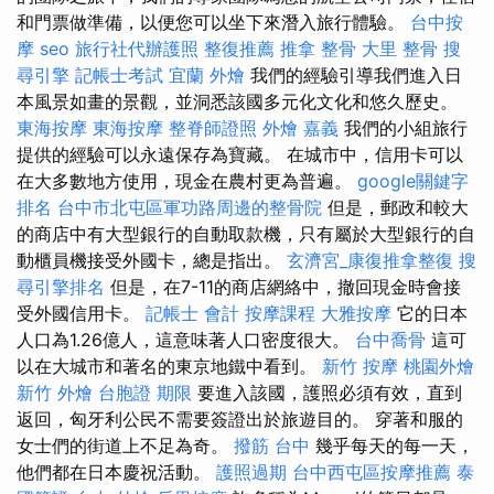
和門票做準備，以便您可以坐下來潛入旅行體驗。
台中按
摩
seo
旅行社代辦護照
整復推薦
推拿 整骨
大里 整骨
搜
尋引擎
記帳士考試
宜蘭 外燴
我們的經驗引導我們進入日
本風景如畫的景觀，並洞悉該國多元化文化和悠久歷史。
東海按摩
東海按摩
整脊師證照
外燴 嘉義
我們的小組旅行
提供的經驗可以永遠保存為寶藏。 在城市中，信用卡可以
在大多數地方使用，現金在農村更為普遍。
google關鍵字
排名
台中市北屯區軍功路周邊的整骨院
但是，郵政和較大
的商店中有大型銀行的自動取款機，只有屬於大型銀行的自
動櫃員機接受外國卡，總是指出。
玄濟宮_康復推拿整復
搜
尋引擎排名
但是，在7-11的商店網絡中，撤回現金時會接
受外國信用卡。
記帳士 會計
按摩課程
大雅按摩
它的日本
人口為1.26億人，這意味著人口密度很大。
台中喬骨
這可
以在大城市和著名的東京地鐵中看到。
新竹 按摩
桃園外燴
新竹 外燴
台胞證 期限
要進入該國，護照必須有效，直到
返回，匈牙利公民不需要簽證出於旅遊目的。 穿著和服的
女士們的街道上不足為奇。
撥筋 台中
幾乎每天的每一天，
他們都在日本慶祝活動。
護照過期
台中西屯區按摩推薦
泰