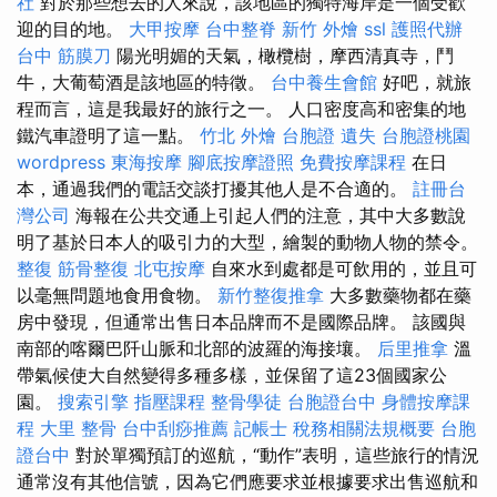
社
對於那些想去的人來說，該地區的獨特海岸是一個受歡
迎的目的地。
大甲按摩
台中整脊
新竹 外燴
ssl
護照代辦
台中 筋膜刀
陽光明媚的天氣，橄欖樹，摩西清真寺，鬥
牛，大葡萄酒是該地區的特徵。
台中養生會館
好吧，就旅
程而言，這是我最好的旅行之一。 人口密度高和密集的地
鐵汽車證明了這一點。
竹北 外燴
台胞證 遺失
台胞證桃園
wordpress
東海按摩
腳底按摩證照
免費按摩課程
在日
本，通過我們的電話交談打擾其他人是不合適的。
註冊台
灣公司
海報在公共交通上引起人們的注意，其中大多數說
明了基於日本人的吸引力的大型，繪製的動物人物的禁令。
整復
筋骨整復
北屯按摩
自來水到處都是可飲用的，並且可
以毫無問題地食用食物。
新竹整復推拿
大多數藥物都在藥
房中發現，但通常出售日本品牌而不是國際品牌。 該國與
南部的喀爾巴阡山脈和北部的波羅的海接壤。
后里推拿
溫
帶氣候使大自然變得多種多樣，並保留了這23個國家公
園。
搜索引擎
指壓課程
整骨學徒
台胞證台中
身體按摩課
程
大里 整骨
台中刮痧推薦
記帳士 稅務相關法規概要
台胞
證台中
對於單獨預訂的巡航，“動作”表明，這些旅行的情況
通常沒有其他信號，因為它們應要求並根據要求出售巡航和