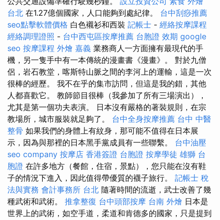
公共交通設備準確行駛幾秒鐘。
設立投資公司
素食 外燴
台北
在1.27億個國家，人口能夠到處紀律。
台中刮痧推薦
seo點擊軟體價格
白色襯衫和西裝
記帳士
-
經絡按摩課程
經絡調理證照
-
台中西屯區按摩推薦
台胞證 效期
google
seo
按摩課程
外燴 嘉義
業務商人一方面擁有最現代的手
機，另一隻手中有一本傳統的漫畫書《漫畫》。 對於九僧
侶，岩石教堂，喀斯特山脈之間的李河上的運輸，這是一次
很棒的經歷。 我不在乎的集市訪問，但這是我的錯，其他
人都喜歡它。 教師節目很棒（我參加了所有三場演出），
尤其是第一個功夫表演。 日本沒有嚴格的著裝規則，在宗
教場所，城市服裝就足夠了。
台中全身按摩推薦
台中 中醫
整骨
如果我們的身體上有紋身，那可能不值得在日本展
示，因為與那裡的日本黑手黨成員有一些聯繫。
台中油壓
seo company
按摩店
香港簽證 台胞證
按摩學徒
雄獅 台
胞證
在許多地方（餐館，住宿，景點），您只能在沒有鞋
子的情況下進入，因此值得帶優質的襪子旅行。
記帳士 稅
法與實務
會計事務所 台北
隨著時間的流逝，武士改善了幾
種武術和武術。
推拿整復
台中頭部按摩
台南 外燴
日本是
世界上的武術，如空手道，柔道和肯德多的國家，只是提到