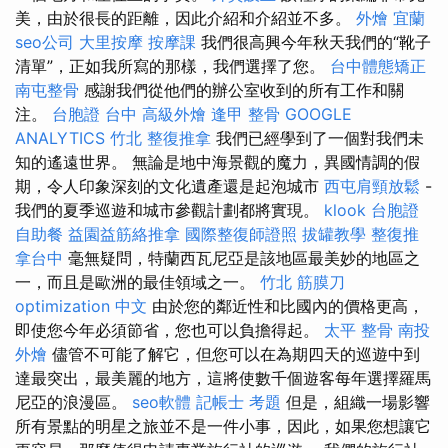
美，由於很長的距離，因此介紹和介紹並不多。
外燴 宜蘭
seo公司
大里按摩
按摩課
我們很高興今年秋天我們的“靴子
清單”，正如我所寫的那樣，我們選擇了您。
台中體態矯正
南屯整骨
感謝我們從他們的辦公室收到的所有工作和關
注。
台胞證 台中
高級外燴
逢甲 整骨
GOOGLE
ANALYTICS
竹北 整復推拿
我們已經學到了一個對我們未
知的遙遠世界。 無論是地中海景觀的魔力，異國情調的假
期，令人印象深刻的文化遺產還是起泡城市
西屯肩頸放鬆
-
我們的夏季巡遊和城市參觀計劃都將實現。
klook 台胞證
自助餐
益園益筋絡推拿
國際整復師證照
拔罐教學
整復推
拿台中
毫無疑問，特蘭西瓦尼亞是該地區最美妙的地區之
一，而且是歐洲的最佳領域之一。
竹北 筋膜刀
optimization 中文
由於您的鄰近性和比國內的價格更高，
即使您今年必須節省，您也可以負擔得起。
太平 整骨
南投
外燴
儘管不可能了解它，但您可以在為期四天的巡遊中到
達最突出，最美麗的地方，這將使數千個遊客每年選擇羅馬
尼亞的浪漫區。
seo軟體
記帳士 考題
但是，組織一場影響
所有景點的明星之旅並不是一件小事，因此，如果您想讓它