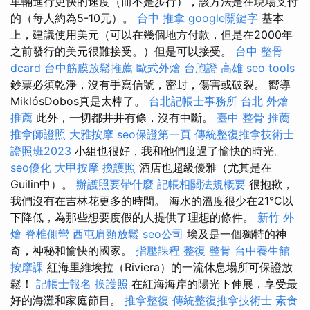
車輛進行更快的速度（而不是步行），該方法是在現場支付
的（每人約為5-10元）。
台中 推拿
google關鍵字
基本
上，建議使用美元（可以在幾個地方付款，但是在2000年
之前發行的美元很難接受。）但是可以接受。
台中 整骨
dcard
台中筋膜放鬆推薦
歐式外燴
台胞證 高雄
seo tools
鈔票必須乾淨，沒有手寫信號，密封，傷害或破裂。 嚮導
MiklósDobos真是太棒了。
台北記帳士事務所
台北 外燴
推薦
此外，一切都井井有條，沒有中斷。
臺中 整骨 推薦
推拿師證照
大雅按摩
seo保證第一頁
傳統整復推拿技術士
證照班2023
小組也很好，我和他們度過了愉快的時光。
seo優化
大甲按摩
換護照
酒店也超級優雅（尤其是在
Guilin中）。
辦護照要帶什麼
記帳相關法規概要
很抱歉，
我們沒有在吉林花更多的時間。 海水的溫度很少在21°C以
下降低，為那些想要度假的人提供了理想的條件。
新竹 外
燴
脊椎側彎
西屯肩頸放鬆
seo公司
埃及是一個獨特的神
奇，神秘和愉快的國家。
指壓課程
整復 整骨
台中養生館
按摩課
紅海里維埃拉（Riviera）的一流休息場所可保證放
鬆！
記帳士報名
換護照
在紅海海岸的陽光下伸展，享受最
好的海灘和家庭節目。
推拿整復
傳統整復推拿技術士
素食