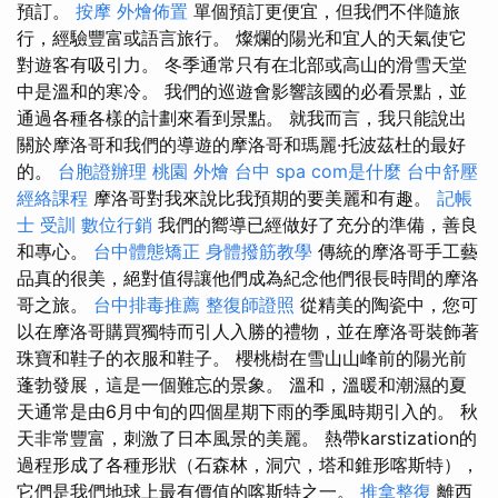
預訂。
按摩
外燴佈置
單個預訂更便宜，但我們不伴隨旅
行，經驗豐富或語言旅行。 燦爛的陽光和宜人的天氣使它
對遊客有吸引力。 冬季通常只有在北部或高山的滑雪天堂
中是溫和的寒冷。 我們的巡遊會影響該國的必看景點，並
通過各種各樣的計劃來看到景點。 就我而言，我只能說出
關於摩洛哥和我們的導遊的摩洛哥和瑪麗·托波茲杜的最好
的。
台胞證辦理
桃園 外燴
台中 spa
com是什麼
台中舒壓
經絡課程
摩洛哥對我來說比我預期的要美麗和有趣。
記帳
士 受訓
數位行銷
我們的嚮導已經做好了充分的準備，善良
和專心。
台中體態矯正
身體撥筋教學
傳統的摩洛哥手工藝
品真的很美，絕對值得讓他們成為紀念他們很長時間的摩洛
哥之旅。
台中排毒推薦
整復師證照
從精美的陶瓷中，您可
以在摩洛哥購買獨特而引人入勝的禮物，並在摩洛哥裝飾著
珠寶和鞋子的衣服和鞋子。 櫻桃樹在雪山山峰前的陽光前
蓬勃發展，這是一個難忘的景象。 溫和，溫暖和潮濕的夏
天通常是由6月中旬的四個星期下雨的季風時期引入的。 秋
天非常豐富，刺激了日本風景的美麗。 熱帶karstization的
過程形成了各種形狀（石森林，洞穴，塔和錐形喀斯特），
它們是我們地球上最有價值的喀斯特之一。
推拿整復
離西