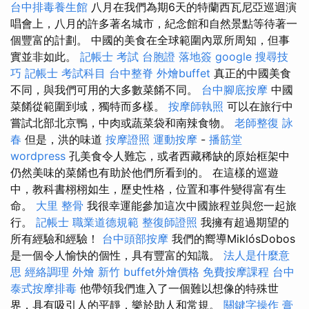
台中排毒養生館
八月在我們為期6天的特蘭西瓦尼亞巡迴演
唱會上，八月的許多著名城市，紀念館和自然景點等待著一
個豐富的計劃。 中國的美食在全球範圍內眾所周知，但事
實並非如此。
記帳士 考試
台胞證 落地簽
google 搜尋技
巧
記帳士 考試科目
台中整脊
外燴buffet
真正的中國美食
不同，與我們可用的大多數菜餚不同。
台中腳底按摩
中國
菜餚從範圍到域，獨特而多樣。
按摩師執照
可以在旅行中
嘗試北部北京鴨，中肉或蔬菜袋和南辣食物。
老師整復 詠
春
但是，洪的味道
按摩證照
運動按摩
-
播筋堂
wordpress
孔美食令人難忘，或者西藏稀缺的原始框架中
仍然美味的菜餚也有助於他們所看到的。 在這樣的巡遊
中，教科書栩栩如生，歷史性格，位置和事件變得富有生
命。
大里 整骨
我很幸運能參加這次中國旅程並與您一起旅
行。
記帳士 職業道德規範
整復師證照
我擁有超過期望的
所有經驗和經驗！
台中頭部按摩
我們的嚮導MiklósDobos
是一個令人愉快的個性，具有豐富的知識。
法人是什麼意
思
經絡調理
外燴 新竹
buffet外燴價格
免費按摩課程
台中
泰式按摩排毒
他帶領我們進入了一個難以想像的特殊世
界，具有吸引人的平靜，樂於助人和常規。
關鍵字操作
膏