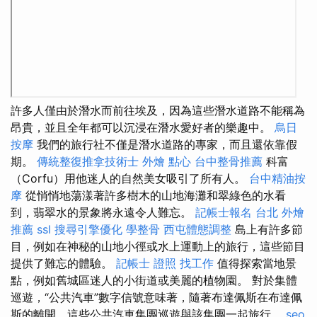
許多人僅由於潛水而前往埃及，因為這些潛水道路不能稱為
昂貴，並且全年都可以沉浸在潛水愛好者的樂趣中。
烏日
按摩
我們的旅行社不僅是潛水道路的專家，而且還依靠假
期。
傳統整復推拿技術士
外燴 點心
台中整骨推薦
科富
（Corfu）用他迷人的自然美女吸引了所有人。
台中精油按
摩
從悄悄地蕩漾著許多樹木的山地海灘和翠綠色的水看
到，翡翠水的景象將永遠令人難忘。
記帳士報名
台北 外燴
推薦
ssl
搜尋引擎優化
學整骨
西屯體態調整
島上有許多節
目，例如在神秘的山地小徑或水上運動上的旅行，這些節目
提供了難忘的體驗。
記帳士 證照 找工作
值得探索當地景
點，例如舊城區迷人的小街道或美麗的植物園。 對於集體
巡遊，“公共汽車”數字信號意味著，隨著布達佩斯在布達佩
斯的離開，這些公共汽車集團巡遊與該集團一起旅行。
seo