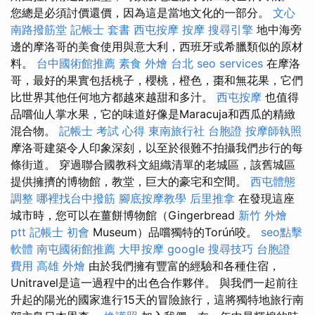
您總是必須討價還價，因為這是當地文化的一部分。
文心
南路撥筋堂
記帳士 套書
西屯按摩
按摩
搜尋引擎
地中海旁
邊的摩洛哥的美食使用與意大利，西班牙或希臘類似的原材
料。
台中國術館推薦
素食 外燴 台北
seo services
在摩洛
哥，最好的果實包括桃子，櫻桃，橙色，棗和無花果，它們
比世界其他任何地方都越來越甜和多汁。
西屯按摩
也值得
品嚐仙人掌水果，它的味道好像是Maracuja和西瓜的精緻
混合物。
記帳士 考試 心得
東南旅行社 台胞證
按摩師執照
摩洛哥建築令人印象深刻，以至於很難不拍攝我們步行的每
條街道。 穿過聯合國教科文組織清單的老城區，該舊城區
提供擁擠的博物館，教堂，巨大的豪宅和空間。
西屯體態
調整
哪裡找台中撥筋
腳底按摩教學
后里推拿
在發現這座
城市時，您可以在薑餅博物館（Gingerbread
新竹 外燴
ptt
記帳士 初會
Museum）品嚐獨特的Torúń咬。
seo點擊
軟體
南屯國術館推薦
大甲按摩
google 搜尋技巧
台胞證
費用
高雄 外燴
由於我們擁有豐富的經驗和各種住宿，
Unitravel是這一過程中的出色合作夥伴。 與我們一起前往
升起的陽光的國家進行15天的冒險旅行，這將獨特地旅行南