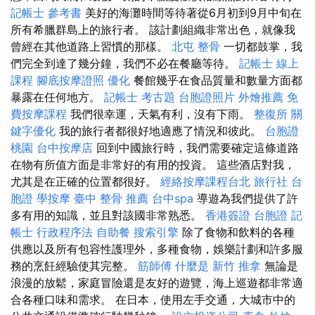
記帳士 參考書
美好的海灘時間等待著從6月初到9月中旬在
所有希臘群島上的旅行者。 該計劃組織非常出色，就像我
曾經在其他道路上習慣的那樣。
北屯 整骨
一切都鼓掌，我
們完全到達了幾分鐘，我們不必在餐廳等待。
記帳士 線上
課程
腳底按摩證照
優化
餐館幾乎在食品質量和數量方面都
暴露在任何地方。
記帳士 考古題
台胞證照片
外燴推薦
免
費按摩課程
我們很幸運，天氣有利，沒有下雨。
整復所
關
鍵字優化
我的旅行者都很好地適應了情況和彼此。
台胞證
桃園
台中按摩店
回到中國旅行時，我們需要確定這條道路
在物有所值方面是非常好的有用的投資。 這些酒店對我，
尤其是在正確的位置都很好。
經絡按摩課程台北
旅行社 台
胞證
學按摩
臺中 整骨 推薦
台中spa
導遊為我們提供了許
多有用的知識，並且對該國非常熟悉。
香港簽證 台胞證
記
帳士 行政程序法
自助餐
搜索引擎
除了食物和飲料的各種
供應以及所有包容性護理外，多種食物，娛樂計劃和許多服
務的烹飪經驗使其完整。
筋師傅
什麼是
新竹 推拿
無論是
浪漫的放鬆，家庭冒險還是友好的遊覽，海上巡遊都非常適
合各種口味和需求。 在日本，使用左手交通，大城市中的