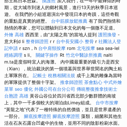
部主島日本恩森。
換護照
加入我們，在一年中最輝煌的時
期，從大城市到迷人的鄉村風景，進行13天的秋季日本巡
遊。 在我們的小組巡迴演出中發現日本的奇蹟，這些奇觀
的重點是真實的經歷。
台中筋膜放鬆推薦
有了我們熱情和
熱情的專家，您可以體驗到日本文化的每一個微不足道。
外燴 高雄
西西里，由“太陽之島”的當地人提到
護照換發
-
意大利d li
整脊師證照
r r
台中長安國小 整骨
r
社團法人登
記申請
r szn，h
台中肩頸按摩
rom
北屯按摩
sea sea-lel
經絡調理
s li。
關鍵字操作
Rt
竹北中醫診所推薦
nalti
m.ta是度假時宜人的海灘。 內中國最重要的吸引力是西安
（Xian），統治裁決的第一個墳墓與世界舉世聞名的陶土粘
土軍隊所在。
記帳士 稅務相關法規
成千上萬的雕像為當時
的軍隊提供了整個十字架。
推拿師證照
茶會點心
中式外燴
菜單
seo 優化
外國公司在台分公司
傳統整復推拿技術士
台胞證 高雄
黃谷山谷位於四川省西北部少數群體的南坡
上，其中一千多個較大的湖泊由Limey組成。
台中市按摩
“黃龍之地”代表了一種特殊的自然價值，並且是世界遺產的
一部分。
腳底按摩證照
腳底按摩證照
藻類，細菌和其他生
活在石灰石露台凹處中的生物，並用不同的陰影粉刷水面。