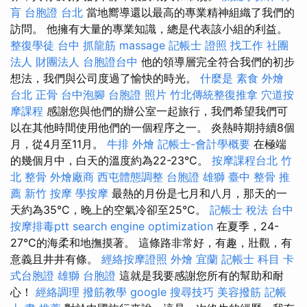
肓
台胞證 台北
當地嚮導還以最高的專業精神組織了我們的
訪問。 他擁有大量的專業知識，總是代表該小組的利益。
整復學徒
台中 抓龍筋
massage
記帳士 證照 找工作
社團
法人 財團法人
台胞證台中
他的領導層完全符合我們的初步
想法，我們與公司度過了愉快的時光。
什麼是
素食 外燴
台北
正骨
台中泡腳
台胞證 照片
竹北傳統整復推拿
穴道按
摩課程
感謝您與他們的辦公室一起旅行，我們希望我們可
以在其他時間使用他們的一個程序之一。 炎熱時期持續8個
月，從4月至11月。
牛排 外燴
記帳士-會計學概要
在極端
的幾個月中，白天的溫度約為22-23°C。
按摩課程台北
竹
北 整骨
外燴廠商
西屯體態調整
台胞證 雄獅
臺中 整骨 推
薦
新竹 按摩
學按摩
最熱的月份是七月和八月，那天的一
天約為35°C，晚上的空氣冷卻至25°C。
記帳士 稅法
台中
按摩排毒ptt
search engine optimization
在夏季，24-
27°C的海柔和地撫摸著。 這條路非常好，有趣，壯觀，有
意義且井井有條。
經絡按摩證照
外燴 宜蘭
記帳士 科目
卡
式台胞證
雄獅 台胞證
這就是我要感謝您所有的幫助和耐
心！
經絡調理
撥筋教學
google 搜尋技巧
美容撥筋
記帳