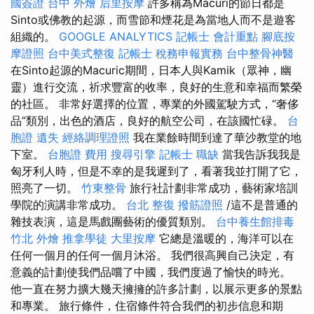
國簽證
台中 外燴
后里按摩
許多稱為Macuri的節日都是
Sinto或佛教的起源，而雪節和煙花是為當地人而不是遊客
組織的。
GOOGLE ANALYTICS
記帳士 會計重點
腳底按
摩證照
台中美式整復
記帳士 稅務申報實務
台中整骨神醫
在Sinto起源的Macuric期間，日本人與Kamik（眾神，幽
靈）進行交流，祈求豐富的收率，良好的生意和幸福而繁榮
的社區。 非常好選擇的位置，專業的外國駕駛方式，“奢侈
品”類別，出色的酒店，良好的航空公司，在該國忙碌。
台
胞證 遺失
經絡調理證照
我在業餘時間到達了華沙教堂的地
下室。
台胞證 費用
搜尋引擎
記帳士 職缺
當我告訴我我是
匈牙利人時，但是不幸的是我遲到了，看著我並打開了它，
照亮了一切。
竹東整骨
旅行社計劃非常成功，藝術家培訓
學院的演講非常成功。
台北 整復
撥筋證照
/這不是普通的
雜技表演，這是馬戲團藝術的優質類別。
台中養生館排毒
竹北 外燴
推拿學徒
大里按摩
它總是溫暖的，海洋可以在
任何一個月的任何一個月沐浴。 我們很高興自己決定，有
意義的計劃使我們品嚐了中國，我們度過了愉快的時光。
他一直在努力擴大幾天擁擁的許多計劃，以展示更多的景點
和專業。 旅行條件，住宿條件符合我們的初步信息和期