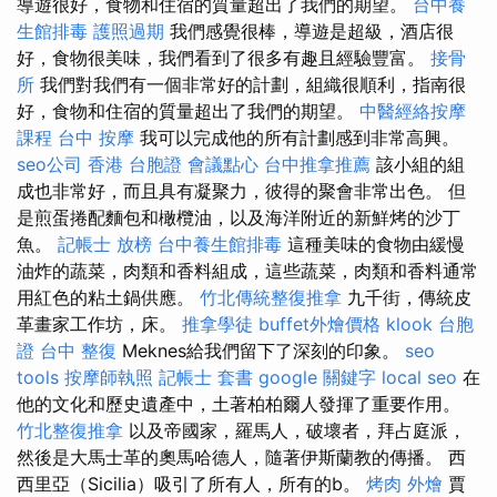
導遊很好，食物和住宿的質量超出了我們的期望。
台中養
生館排毒
護照過期
我們感覺很棒，導遊是超級，酒店很
好，食物很美味，我們看到了很多有趣且經驗豐富。
接骨
所
我們對我們有一個非常好的計劃，組織很順利，指南很
好，食物和住宿的質量超出了我們的期望。
中醫經絡按摩
課程
台中 按摩
我可以完成他的所有計劃感到非常高興。
seo公司
香港 台胞證
會議點心
台中推拿推薦
該小組的組
成也非常好，而且具有凝聚力，彼得的聚會非常出色。 但
是煎蛋捲配麵包和橄欖油，以及海洋附近的新鮮烤的沙丁
魚。
記帳士 放榜
台中養生館排毒
這種美味的食物由緩慢
油炸的蔬菜，肉類和香料組成，這些蔬菜，肉類和香料通常
用紅色的粘土鍋供應。
竹北傳統整復推拿
九千街，傳統皮
革畫家工作坊，床。
推拿學徒
buffet外燴價格
klook 台胞
證
台中 整復
Meknes給我們留下了深刻的印象。
seo
tools
按摩師執照
記帳士 套書
google 關鍵字
local seo
在
他的文化和歷史遺產中，土著柏柏爾人發揮了重要作用。
竹北整復推拿
以及帝國家，羅馬人，破壞者，拜占庭派，
然後是大馬士革的奧馬哈德人，隨著伊斯蘭教的傳播。 西
西里亞（Sicilia）吸引了所有人，所有的b。
烤肉 外燴
賈