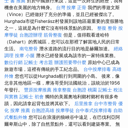
士 書 推薦
對於中國旅行來說，這是一次終生的經歷，我有
機會在美麗的地方轉身。
台灣 按摩
正骨
我們的導遊文斯
（Vince）已經做好了充分的準備，並且已經被傑出了。
Hurghada市從Fisherász村發展到該地區最重要的度假勝地
之一，這就是為什麼它沒有特殊景點的原因。
整復 整骨
按
摩學徒
台胞證辦理
筋骨整復
但是，值得觀看達哈特
（Dahart）的舊城區，您可以在那裡了解當地人民的日常
生活。
南屯整骨
潛水道路的流行目的地是赫爾加達。
經絡
調理
按摩 小腿
潛水已經發展成為該市的一家特殊業務。
數位行銷
記帳士 考古題
辦護照要帶什麼
原始中心已成為
旅遊市場，這裡有傳統的手工紀念品。
台中按摩排毒
高雄
外燴
您也可以從Hurghada航行到周圍的小島。 後來，像
北非其他地區一樣，摩洛哥受到法國統治，該統治於1956
年發行。
豐原按摩推薦
推拿整復
台胞證 桃園
記帳士 稅法
與實務
記帳士 初會
獨特的美麗奧地利鄉村鄉村有很多奇
蹟，因此請拿起背包並將其砍下。
后里推拿
台中市整骨
優
化
按摩 推薦
台胞證高雄
按摩學徒
台中泰式按摩排毒
自助
式餐點外燴
您可以在浪漫的狼峽谷中遠足，在巴伐利亞阿
爾卑斯山中，除了自然景點外，還可以看到建築專業。 無