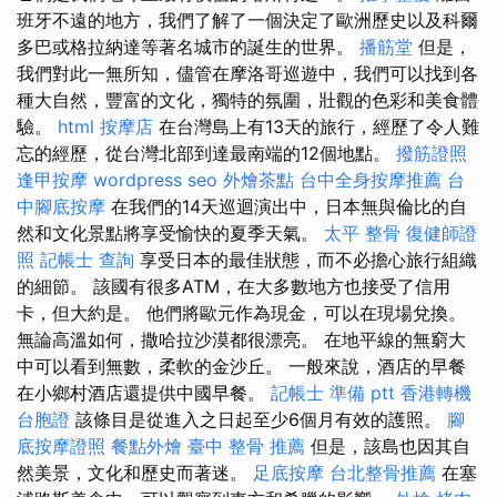
班牙不遠的地方，我們了解了一個決定了歐洲歷史以及科爾
多巴或格拉納達等著名城市的誕生的世界。
播筋堂
但是，
我們對此一無所知，儘管在摩洛哥巡遊中，我們可以找到各
種大自然，豐富的文化，獨特的氛圍，壯觀的色彩和美食體
驗。
html
按摩店
在台灣島上有13天的旅行，經歷了令人難
忘的經歷，從台灣北部到達最南端的12個地點。
撥筋證照
逢甲按摩
wordpress seo
外燴茶點
台中全身按摩推薦
台
中腳底按摩
在我們的14天巡迴演出中，日本無與倫比的自
然和文化景點將享受愉快的夏季天氣。
太平 整骨
復健師證
照
記帳士 查詢
享受日本的最佳狀態，而不必擔心旅行組織
的細節。 該國有很多ATM，在大多數地方也接受了信用
卡，但大約是。 他們將歐元作為現金，可以在現場兌換。
無論高溫如何，撒哈拉沙漠都很漂亮。 在地平線的無窮大
中可以看到無數，柔軟的金沙丘。 一般來說，酒店的早餐
在小鄉村酒店還提供中國早餐。
記帳士 準備 ptt
香港轉機
台胞證
該條目是從進入之日起至少6個月有效的護照。
腳
底按摩證照
餐點外燴
臺中 整骨 推薦
但是，該島也因其自
然美景，文化和歷史而著迷。
足底按摩
台北整骨推薦
在塞