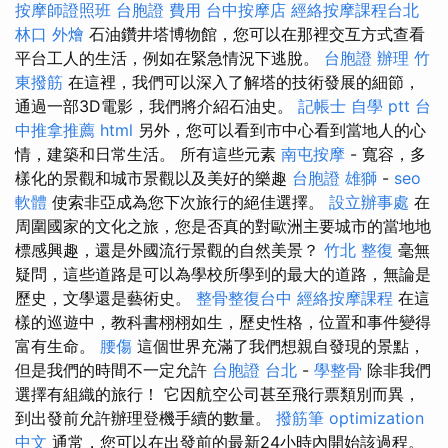
按摩師證照班
台胞證 費用
台中按摩店
經絡按摩課程台北
林口 外燴
石油鑽井塔博物館，您可以在那裡交互方式查看
平台工人的生活，例如在緊急情況下逃脫。
台胞證 辦理
竹
東撥筋
在這裡，我們可以深入了解塔的技術發展的細節，
通過一部3D電影，我們將介紹石油史。
記帳士 自學 ptt
台
中推拿推薦
html
另外，您可以看到市中心看到當地人的心
情，建築和日常生活。 所有這些元素
南屯按摩
- 寬容，多
樣化的景觀和城市景觀以及美好的樂趣
台胞證 雄獅
-
seo
軟體
使索非亞成為您下次旅行的絕佳選擇。
設立辦事處
在
周圍國家的文化之旅，您是否真的對歐洲主要城市的當地地
標感興趣，還是外國流行景觀的自然美景？
竹北 整復
毫無
疑問，這些道路是可以為學校所學到的最大的道路，無論是
歷史，文學還是藝術史。
整骨整復台中
經絡按摩課程
在這
樣的巡遊中，教科書栩栩如生，歷史性格，位置和事件變得
富有生命。
腰傷
這個世界充滿了我們想親自發現的景點，
但是我們的時間不一定允許
台胞證 台北
-
學整骨
除非我們
選擇有組織的旅行！ 它因航空公司甚至飛行票類別而異，
到出發前允許辦理登機手續的數量。
撥筋筆
optimization
中文
通常，您可以在出發前的最新24小時內開始該過程。