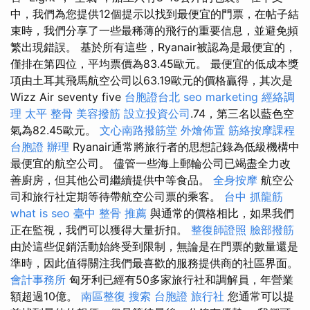
中，我們為您提供12個提示以找到最便宜的門票，在帖子結
束時，我們分享了一些最稀薄的飛行的重要信息，並避免頻
繁出現錯誤。 基於所有這些，Ryanair被認為是最便宜的，
僅排在第四位，平均票價為83.45歐元。 最便宜的低成本獎
項由土耳其飛馬航空公司以63.19歐元的價格贏得，其次是
Wizz Air seventy five
台胞證台北
seo marketing
經絡調
理
太平 整骨
美容撥筋
設立投資公司
.74，第三名以藍色空
氣為82.45歐元。
文心南路撥筋堂
外燴佈置
筋絡按摩課程
台胞證 辦理
Ryanair通常將旅行者的思想記錄為低級機構中
最便宜的航空公司。 儘管一些海上郵輪公司已竭盡全力改
善廚房，但其他公司繼續提供中等食品。
全身按摩
航空公
司和旅行社定期等待帶航空公司票的乘客。
台中 抓龍筋
what is seo
臺中 整骨 推薦
與通常的價格相比，如果我們
正在監視，我們可以獲得大量折扣。
整復師證照
臉部撥筋
由於這些促銷活動始終受到限制，無論是在門票的數量還是
準時，因此值得關注我們最喜歡的服務提供商的社區界面。
會計事務所
匈牙利已經有50多家旅行社和調解員，年營業
額超過10億。
南區整復
搜索
台胞證 旅行社
您通常可以提