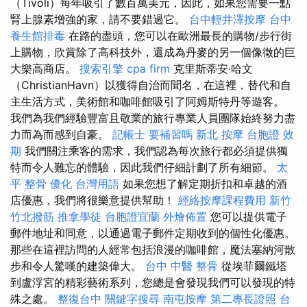
（Tivoli）每年吸引了數百萬美元，因此，如果您需要一點
腎上腺素增強的家，請不要錯過它。
台中輕井澤按摩
台中
養生館排毒
在路的盡頭，您可以在歐洲最長的購物/步行街
上購物，欣賞除了高科技外，還成為丹麥的另一個像徵的巨
大樂高商店。
搜索引擎
cpa firm
克里斯蒂安·哈文
（ChristianHavn）以獲得自治而聞名，在這裡，替代和自
主生活方式，美術館和咖啡館吸引了阿姆斯特丹等遊客。
我們為我們經驗豐富且敬業的旅行專業人員團隊始終努力盡
力而為而感到自豪。
記帳士 要補習嗎
新北 按摩
台胞證 效
期
我們關注乘客的需求，我們認為每次旅行都必須提供獨
特而令人難忘的體驗，因此我們仔細計劃了所有細節。
太
平 整骨
優化 台灣用語
如果您想了解定期折扣和卓越的酒
店優惠，我們將很樂意提供幫助！
經絡按摩課程費用
新竹
竹北撥筋
推拿學徒
台胞證宜蘭
外燴佈置
您可以提供電子
郵件地址和同意，以通過電子郵件定期收到的個性化優惠。
那些在這裡訪問的人經常包括浪漫的咖啡館，魔法塞納河散
步和令人驚嘆的建築偉大。
台中 中醫 整骨
從埃菲爾鐵塔
到盧浮宮的精彩藝術系列，您總是會發現我們可以發現的特
殊之處。
整復台中
關鍵字搜尋
南屯按摩
第二專長證照
台