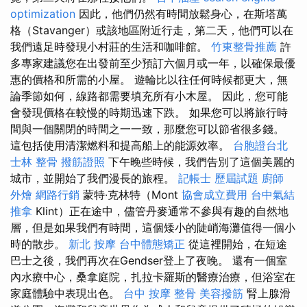
optimization
因此，他們仍然有時間放鬆身心，在斯塔萬
格（Stavanger）或該地區附近行走，第二天，他們可以在
我們遠足時發現小村莊的生活和咖啡館。
竹東整骨推薦
許
多專家建議您在出發前至少預訂六個月或一年，以確保最優
惠的價格和所需的小屋。 遊輪比以往任何時候都更大，無
論季節如何，線路都需要填充所有小木屋。 因此，您可能
會發現價格在較慢的時期迅速下跌。 如果您可以將旅行時
間與一個關閉的時間之一一致，那麼您可以節省很多錢。
這包括使用清潔燃料和提高船上的能源效率。
台胞證台北
士林 整骨
撥筋證照
下午晚些時候，我們告別了這個美麗的
城市，並開始了我們漫長的旅程。
記帳士 歷屆試題
廚師
外燴
網路行銷
蒙特·克林特（Mont
協會成立費用
台中氣結
推拿
Klint）正在途中，儘管丹麥通常不參與有趣的自然地
層，但是如果我們有時間，這個矮小的陡峭海灘值得一個小
時的散步。
新北 按摩
台中體態矯正
從這裡開始，在短途
巴士之後，我們再次在Gendser登上了夜晚。 還有一個室
內水療中心，桑拿庭院，扎拉卡羅斯的醫療治療，但浴室在
家庭體驗中表現出色。
台中 按摩 整骨
美容撥筋
腎上腺滑