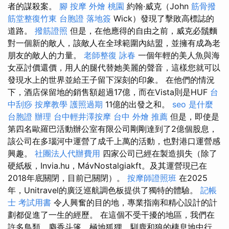
者的謀殺案。
腳 按摩
外燴 桃園
約翰·威克（John
筋骨撥
筋堂整復竹東
台胞證 落地簽
Wick）發現了擊敗高標誌的
道路。
撥筋證照
但是，在他應得的自由之前，威克必鬚麵
對一個新的敵人，該敵人在全球範圍內結盟，並擁有成為老
朋友的敵人的力量。
老師整復 詠春
一個年輕的美人魚與海
女巫討價還價，用人的腿代替她美麗的聲音，這樣您就可以
發現水上的世界並給王子留下深刻的印象。 在他們的情況
下，酒店保留地的銷售額超過17億，而在Vista則是HUF
台
中刮痧
按摩教學
護照過期
11億的出發之和。
seo 是什麼
台胞證 辦理
台中輕井澤按摩
台中 外燴 推薦
但是，即使是
第四名歐羅巴活動辦公室有限公司剛剛達到了2億個股息，
該公司在多瑙河中運營了成千上萬的活動，也對港口運營感
興趣。
社團法人代辦費用
四家公司已經在製造損失（除了
硬紙板，Invia.hu，MávNostalgiakft。及其運營現已在
2018年底關閉，目前已關閉）。
按摩師證照班
在2025
年，Unitravel的廣泛巡航調色板提供了獨特的體驗。
記帳
士 考試用書
令人興奮的目的地，專業指南和精心設計的計
劃都促進了一生的經歷。 在這個不受干擾的地區，我們在
許多鳥類，麝香斗篷，極地狐狸，馴鹿和狼的棲息地中行