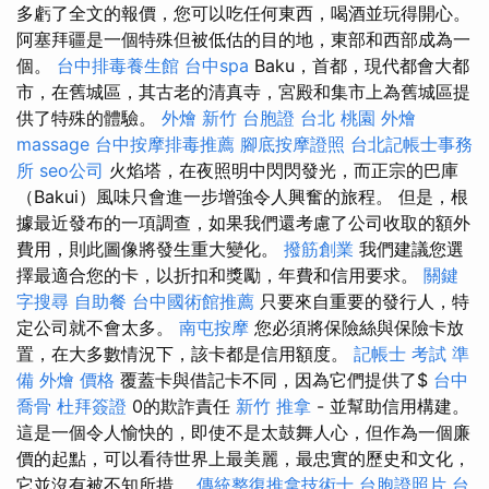
多虧了全文的報價，您可以吃任何東西，喝酒並玩得開心。
阿塞拜疆是一個特殊但被低估的目的地，東部和西部成為一
個。
台中排毒養生館
台中spa
Baku，首都，現代都會大都
市，在舊城區，其古老的清真寺，宮殿和集市上為舊城區提
供了特殊的體驗。
外燴 新竹
台胞證 台北
桃園 外燴
massage
台中按摩排毒推薦
腳底按摩證照
台北記帳士事務
所
seo公司
火焰塔，在夜照明中閃閃發光，而正宗的巴庫
（Bakui）風味只會進一步增強令人興奮的旅程。 但是，根
據最近發布的一項調查，如果我們還考慮了公司收取的額外
費用，則此圖像將發生重大變化。
撥筋創業
我們建議您選
擇最適合您的卡，以折扣和獎勵，年費和信用要求。
關鍵
字搜尋
自助餐
台中國術館推薦
只要來自重要的發行人，特
定公司就不會太多。
南屯按摩
您必須將保險絲與保險卡放
置，在大多數情況下，該卡都是信用額度。
記帳士 考試 準
備
外燴 價格
覆蓋卡與借記卡不同，因為它們提供了$
台中
喬骨
杜拜簽證
0的欺詐責任
新竹 推拿
- 並幫助信用構建。
這是一個令人愉快的，即使不是太鼓舞人心，但作為一個廉
價的起點，可以看待世界上最美麗，最忠實的歷史和文化，
它並沒有被不知所措。
傳統整復推拿技術士
台胞證照片
台