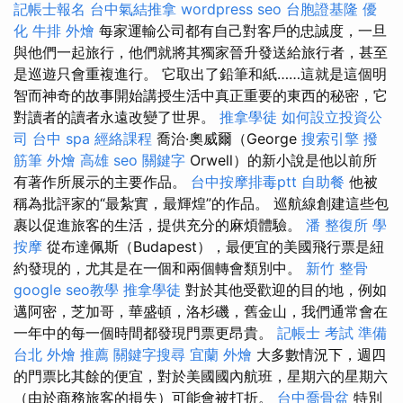
記帳士報名
台中氣結推拿
wordpress seo
台胞證基隆
優
化
牛排 外燴
每家運輸公司都有自己對客戶的忠誠度，一旦
與他們一起旅行，他們就將其獨家晉升發送給旅行者，甚至
是巡遊只會重複進行。 它取出了鉛筆和紙……這就是這個明
智而神奇的故事開始講授生活中真正重要的東西的秘密，它
對讀者的讀者永遠改變了世界。
推拿學徒
如何設立投資公
司
台中 spa
經絡課程
喬治·奧威爾（George
搜索引擎
撥
筋筆
外燴 高雄
seo 關鍵字
Orwell）的新小說是他以前所
有著作所展示的主要作品。
台中按摩排毒ptt
自助餐
他被
稱為批評家的“最紮實，最輝煌”的作品。 巡航線創建這些包
裹以促進旅客的生活，提供充分的麻煩體驗。
潘 整復所
學
按摩
從布達佩斯（Budapest），最便宜的美國飛行票是紐
約發現的，尤其是在一個和兩個轉會類別中。
新竹 整骨
google seo教學
推拿學徒
對於其他受歡迎的目的地，例如
邁阿密，芝加哥，華盛頓，洛杉磯，舊金山，我們通常會在
一年中的每一個時間都發現門票更昂貴。
記帳士 考試 準備
台北 外燴 推薦
關鍵字搜尋
宜蘭 外燴
大多數情況下，週四
的門票比其餘的便宜，對於美國國內航班，星期六的星期六
（由於商務旅客的損失）可能會被打折。
台中喬骨盆
特別