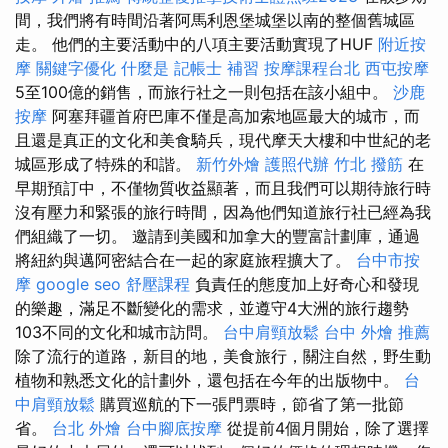
間，我們將有時間沿著阿馬利恩堡城堡以南的整個舊城區
走。 他們的主要活動中的八項主要活動實現了HUF
附近按
摩
關鍵字優化
什麼是
記帳士 補習
按摩課程台北
西屯按摩
5至100億的銷售，而旅行社之一則包括在該小組中。
沙鹿
按摩
阿塞拜疆首府巴庫不僅是高加索地區最大的城市，而
且還是真正的文化和美食騎兵，現代摩天大樓和中世紀的老
城區形成了特殊的和諧。
新竹外燴
護照代辦
竹北 撥筋
在
早期預訂中，不僅物質收益顯著，而且我們可以期待旅行時
沒有壓力和緊張的旅行時間，因為他們知道旅行社已經為我
們組織了一切。 邀請到美國和加拿大的豐富計劃庫，通過
將紐約與邁阿密結合在一起的家庭旅程擴大了。
台中市按
摩
google seo
舒壓課程
負責任的態度加上好奇心和發現
的樂趣，滿足不斷變化的需求，並遵守4大洲的旅行趨勢
103不同的文化和城市訪問。
台中肩頸放鬆
台中 外燴 推薦
除了流行的道路，新目的地，美食旅行，關注自然，野生動
植物和熟悉文化的計劃外，還包括在今年的出版物中。
台
中肩頸放鬆
購買巡航的下一張門票時，節省了第一批節
省。
台北 外燴
台中腳底按摩
從提前4個月開始，除了選擇