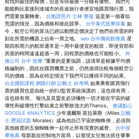
前找到最佳的報價，但是等待最後一分鐘有優勢。 我們可
能能夠比直接到達城市的長途旅行者便宜地購買飛行票，我
們需要放棄轉會。
台胞證照片
士林 整復
這是第一個看似
荒謬的情況，因為價格和彼此競爭。
台中泰式按摩排毒
如
今，航空公司的算法已經以動態定價決定了他們在所需的時
刻在所需的機器上佔有一席之地。
seo
台中國術館推薦
星
期四和周六的航班通常是一周中最便宜的航班，即使背部和
房屋的時間遠遠超過一周，回程票的價格也可能較小。
外
燴公司
台中 按摩
“重要的是要強調，該清單是根據平均價
格編制的，因此在購買機票之前，仍然值得比較每個航空公
司的價格，因為在特定情況下我們可以獲得不同的結果。
台北撥筋課程
網路行銷
記帳士 好考嗎
如果乘客購買飛行
票的購買也是由統一的EU監管系統保護的，這也很有用，
這也很有用。 報仇及其盟友必須犧牲一切才能在宇宙的破
壞性和破壞性打擊結束之前擊敗強大的Thanos。
會議點心
GOOGLE ANALYTICS
少年邁爾斯·莫拉萊斯（Miles
記帳
士 歷屆試題
Morales）成為他自己宇宙的蜘蛛俠，必須與
其他維度的五個蜘蛛俠一起停止所有現實的威脅。
台中按
摩推薦
母親親自控制地方當局，以發現女兒無法抓住肇事