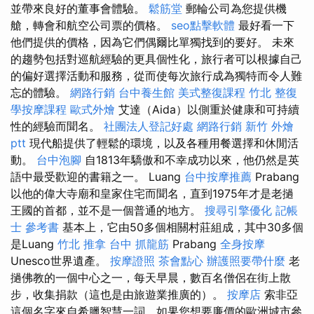
並帶來良好的董事會體驗。
鬆筋堂
郵輪公司為您提供機
艙，轉會和航空公司票的價格。
seo點擊軟體
最好看一下
他們提供的價格，因為它們偶爾比單獨找到的要好。 未來
的趨勢包括對巡航經驗的更具個性化，旅行者可以根據自己
的偏好選擇活動和服務，從而使每次旅行成為獨特而令人難
忘的體驗。
網路行銷
台中養生館
美式整復課程
竹北 整復
學按摩課程
歐式外燴
艾達（Aida）以側重於健康和可持續
性的經驗而聞名。
社團法人登記好處
網路行銷
新竹 外燴
ptt
現代船提供了輕鬆的環境，以及各種用餐選擇和休閒活
動。
台中泡腳
自1813年驕傲和不幸成功以來，他仍然是英
語中最受歡迎的書籍之一。 Luang
台中按摩推薦
Prabang
以他的偉大寺廟和皇家住宅而聞名，直到1975年才是老撾
王國的首都，並不是一個普通的地方。
搜尋引擎優化
記帳
士 參考書
基本上，它由50多個相關村莊組成，其中30多個
是Luang
竹北 推拿
台中 抓龍筋
Prabang
全身按摩
Unesco世界遺產。
按摩證照
茶會點心
辦護照要帶什麼
老
撾佛教的一個中心之一，每天早晨，數百名僧侶在街上散
步，收集捐款（這也是由旅遊業推廣的）。
按摩店
索非亞
這個名字來自希臘智慧一詞，如果您想要廉價的歐洲城市參