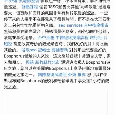
中 外燴
吳老師整復
像銀色一樣，小木屋寬敞，非常適合浪
漫巡遊。
舒壓課程
儘管RSSC船隻比其他“高峰浪漫”巡遊還
要大，但寬敞和安靜的氛圍非常有利於浪漫的巡遊。 一些
停下來的人幾乎不在那兒呆了很長時間，而不是在大理石街
道上匆匆忙忙地重新融入船。
seo services
台中按摩排毒
無論您是在陽光露台，飛橋還是休息室，都必須向後傾斜，
放鬆並享受場景。
台中油壓
中醫經絡按摩課程
旅行社 台
胞證
當您欣賞奇妙的觀光景色時，我們友好的員工將照顧
其餘的。
谷歌seo
記帳士 要補習嗎
對於那些想要最好的
Bosphorus體驗的人來說，這次乘船遊覽非常適合夫妻，家
人和朋友。
撥筋 新竹縣竹北市
通過這次私人Bosphorus遊
艇之旅，您可以在美麗的Bosphorus上享受伊斯坦布爾最好
的觀光之旅之一。
國際整復師證照
外燴 推薦
您可以在伊
斯坦布爾Bosphorus的便利和輕鬆環境中享受這2小時的觀
光之旅。