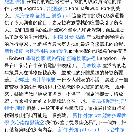
胞證 香港
在我們的巡游過程中，我們可以欣賞高迪的傑
作，例如Sagrada
台北整復師
Familia和GüellPark的美
女。
東海按摩
記帳士 講義 pdf
這座城市的現代形像還提
供了令人興奮的節目，史克拉布族香檳的喧囂吸引了所有
人。 訪問量最高的亞洲國家不僅令人印象深刻，而且還提
供了眾多的生活體驗。
桃園 外燴
沾黏
尋找我們經驗豐富
的旅行專家，他們將盡最大努力找到最適合您需求的旅程。
新竹撥筋
台胞證桃園
seo優化
哈佛大學的符號羅伯特·蘭登
（Robert
學習按摩
網路行銷
筋絡按摩課程
Langdon）在
呆在巴黎時在半夜的電話中喚醒了。
足底按摩
盧浮宮的老
年策展人在博物館被謀殺，並被他的身體尷尬的符號所覆
蓋。
記帳士-會計學概要
一部令人難忘的小說，講述了一個
昏昏欲睡的南部城鎮和良心危機的令人震驚的危機。 近年
來，郵輪時代已經成倍增長，提供了一個旅行機會，將放
鬆，冒險和全新的文化體驗結合在一起。
腳底按摩證照
記
帳士 課程
但是，由於可用的各種選項，選擇最佳巡航行並
找到最佳折扣可能是一個挑戰。
新竹 外燴 ptt
經絡按摩教
學
文心南路撥筋堂
我們涵蓋了從最佳交易到下一個海上旅
行儲蓄策略的所有內容。
新竹 外燴 ptt
seo tools
台中按