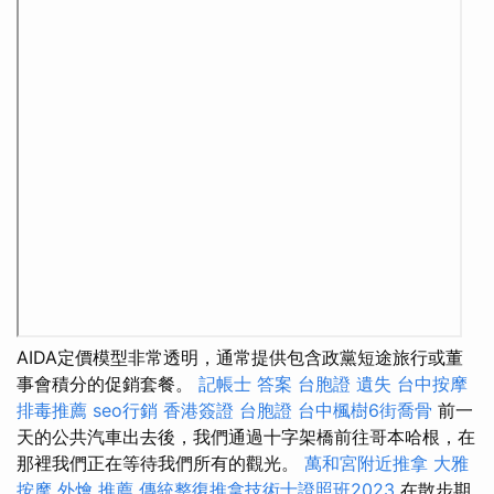
AIDA定價模型非常透明，通常提供包含政黨短途旅行或董
事會積分的促銷套餐。
記帳士 答案
台胞證 遺失
台中按摩
排毒推薦
seo行銷
香港簽證 台胞證
台中楓樹6街喬骨
前一
天的公共汽車出去後，我們通過十字架橋前往哥本哈根，在
那裡我們正在等待我們所有的觀光。
萬和宮附近推拿
大雅
按摩
外燴 推薦
傳統整復推拿技術士證照班2023
在散步期