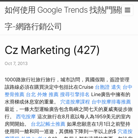
如何使用 Google Trends 找熱門關鍵
字-網路行銷公司
Cz Marketing (427)
Oct 7, 2013
1000路旅行社旅行旅行，城市訪問，異國假期，簽證管理
該路線必須在購買決定中包括比在Cruise
台胞證 遺失
台中
整骨推薦
台北 外燴 推薦
搜尋引擎排名
Line廣告中擁有的
水滑梯或休息室的重量。
穴道按摩課程
台中按摩排毒推薦
最近，一條大型運輸廣告包含島嶼之間七天的夏威夷徒步旅
行。
西屯按摩
這次旅行在8月底以每人為1959美元的室內
房間開始。
台北記帳士推薦
如果您願意在1月1日之前堅持
使用同一艙和同一巡遊，其價格下降到一半以上的$
穴道按