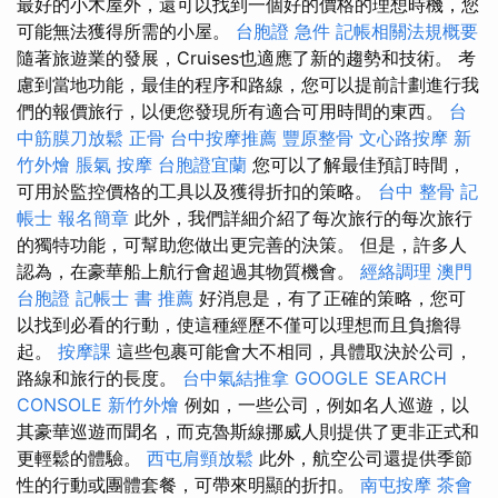
最好的小木屋外，還可以找到一個好的價格的理想時機，您
可能無法獲得所需的小屋。
台胞證 急件
記帳相關法規概要
隨著旅遊業的發展，Cruises也適應了新的趨勢和技術。 考
慮到當地功能，最佳的程序和路線，您可以提前計劃進行我
們的報價旅行，以便您發現所有適合可用時間的東西。
台
中筋膜刀放鬆
正骨
台中按摩推薦
豐原整骨
文心路按摩
新
竹外燴
脹氣 按摩
台胞證宜蘭
您可以了解最佳預訂時間，
可用於監控價格的工具以及獲得折扣的策略。
台中 整骨
記
帳士 報名簡章
此外，我們詳細介紹了每次旅行的每次旅行
的獨特功能，可幫助您做出更完善的決策。 但是，許多人
認為，在豪華船上航行會超過其物質機會。
經絡調理
澳門
台胞證
記帳士 書 推薦
好消息是，有了正確的策略，您可
以找到必看的行動，使這種經歷不僅可以理想而且負擔得
起。
按摩課
這些包裹可能會大不相同，具體取決於公司，
路線和旅行的長度。
台中氣結推拿
GOOGLE SEARCH
CONSOLE
新竹外燴
例如，一些公司，例如名人巡遊，以
其豪華巡遊而聞名，而克魯斯線挪威人則提供了更非正式和
更輕鬆的體驗。
西屯肩頸放鬆
此外，航空公司還提供季節
性的行動或團體套餐，可帶來明顯的折扣。
南屯按摩
茶會