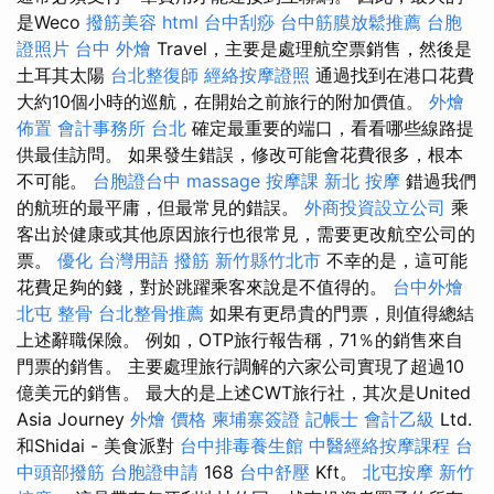
是Weco
撥筋美容
html
台中刮痧
台中筋膜放鬆推薦
台胞
證照片
台中 外燴
Travel，主要是處理航空票銷售，然後是
土耳其太陽
台北整復師
經絡按摩證照
通過找到在港口花費
大約10個小時的巡航，在開始之前旅行的附加價值。
外燴
佈置
會計事務所 台北
確定最重要的端口，看看哪些線路提
供最佳訪問。 如果發生錯誤，修改可能會花費很多，根本
不可能。
台胞證台中
massage
按摩課
新北 按摩
錯過我們
的航班的最平庸，但最常見的錯誤。
外商投資設立公司
乘
客出於健康或其他原因旅行也很常見，需要更改航空公司的
票。
優化 台灣用語
撥筋 新竹縣竹北市
不幸的是，這可能
花費足夠的錢，對於跳躍乘客來說是不值得的。
台中外燴
北屯 整骨
台北整骨推薦
如果有更昂貴的門票，則值得總結
上述辭職保險。 例如，OTP旅行報告稱，71％的銷售來自
門票的銷售。 主要處理旅行調解的六家公司實現了超過10
億美元的銷售。 最大的是上述CWT旅行社，其次是United
Asia Journey
外燴 價格
柬埔寨簽證
記帳士 會計乙級
Ltd.
和Shidai - 美食派對
台中排毒養生館
中醫經絡按摩課程
台
中頭部撥筋
台胞證申請
168
台中舒壓
Kft。
北屯按摩
新竹