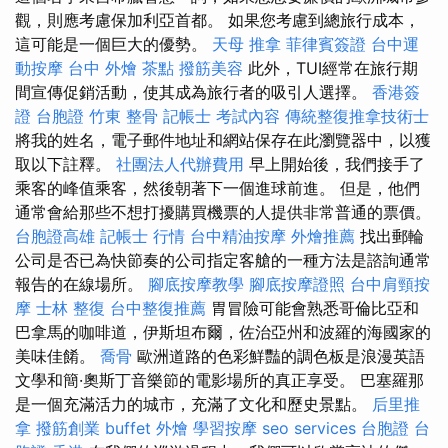
觀，則應考慮保加利亞首都。 如果您考慮到總旅行成本，
這可能是一個巨大的優勢。
天母 推拿
菲律賓簽證
台中運
動按摩
台中 外燴 茶點
撥筋美容
此外，TUI經常在旅行期
間宣傳促銷活動，使其成為旅行者的吸引人選擇。
香港簽
證 台胞證
竹東 整骨
記帳士 考試內容
傳統整復推拿技術士
將我的姓名，電子郵件地址和網站保存在此瀏覽器中，以獲
取以下註釋。
社團法人代辦費用
早上開始後，我們接手了
乘客的峰值乘客，然後朝著下一個進球前進。 但是，他們
通常會給那些不想打擾購買機票的人提供非常普通的票價。
台胞證高雄
記帳士 行情
台中精油按摩
外燴推薦
找出郵輪
公司是否已為快節奏的公司指定客艙的一種方法是諮詢通常
報告的在線場所。
腳底按摩教學
腳底按摩證照
台中肩頸按
摩
士林 整復
台中整復推薦
胃冒險可能會熟悉哥倫比亞和
巴拿馬的咖啡道，伊斯坦布爾，佐治亞州和波羅的海國家的
美味佳餚。
喬骨
歐洲道路的色彩鮮豔的調色板是浪漫英語
文學和簡·奧斯丁音樂節的電影場所的真正享受。 巴塞羅那
是一個充滿活力的城市，充滿了文化和歷史景點。
后里推
拿
撥筋創業
buffet 外燴
學習按摩
seo services
台胞證
台