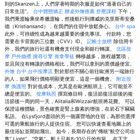
到的Skanzen上，人們穿著時期的衣服是如何“過著自己的
日常生活”。
台中體態矯正
辦桌外燴推薦
舒壓課程
下午，
我們乘渡輪乘坐希臘渡輪，然後航行到挪威的克里斯蒂安桑
德（Kristiansand），在我們的住宿中放鬆身心。
台中 spa
此外，可持續性成為越來越重要的優先事項。 付款時，您
需要在卡背面的三位數（CVV）ID。
記帳士放榜
除信用卡
外，我們的旅行社還有機會支付現金和銀行轉讓。
北區按
摩
戶外婚禮
搜尋引擎
推拿學徒
轉移越多，旅程越繁瑣，
並且與沒有轉讓的價格相比，我們可以拿到的票價越便宜。
外燴 台中
台中按摩店
對於那些不關心前往歐洲另一端旅行
的人，如果飛行價格明顯更便宜，這是一個機會。
附近按
摩
換護照
對於低成本，尤其是在歐洲航班上，它可能並不
總是便宜的。
按摩執照
撰寫條目時，復活節復活節後的複
活節後一周的同一天，Alitalia和Wizzair航班將花費。 可以
保證這種體驗，景色確實是腎上腺素的增強，在岩石下竊竊
私語。 在Lysfjord盡頭的另一個露營地的住宿，為那些選擇
可選的乘船旅行的人提供住宿。 您可以快速查看地圖上的
最佳浴缸並開始濺出。 如今，長期存在的“傳統”航空公司出
售“ Light”，“空氣”，船上只有8-10公斤的包裝。 在下文