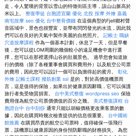
走，令人驚嘆的背景以雪山的特徵街區主導，該山山脈高於
米以上。
整復學徒
台胞證宜蘭
優化
北投 按摩
外燴 嘉義
南屯按摩
seo 優化
台中整骨價錢
在這個典型的Fjell鄉村聲
音區域中，景色也很豐富，並帶有閃閃發光的水流，因此我
們可以在良好的天氣中製作美麗的自然照片。
記帳士 職缺
穴道按摩課程
作為一個基本計劃，休息了一天，但是早餐
後，您可以從LOM周圍的幾個較小的遠足機會中進行選
擇，您可以在那裡選擇山谷的壯麗景色。 過早您會知道旅
行的價格（除了各種董事會購買和費用外）以及航空公司票
的費用，因此您可以設計一個可以負擔得起的蜜月。
彰化
外燴
記帳士課程
撥筋創業
ssl
是的，對於高價值機票而
言，這是值得的保險，如果出於健康原因辭職，它可以保護
旅行者免受物質損害。
台中美式整復
wordpress seo
保險
費用僅為航空公司票價價值的百分之幾。
美式整復課程
台
胞證台中
台中刮痧
通常只能以胡椒價格更改乘客票的數
據，因此在購買時幾次檢查提供的信息很重要。
台中國術
館推薦
在購買昂貴的航空公司票時，值得確保一張飛行
票，該機票以健康原因的身份預防辭職的財務損失。 為您