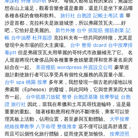
摩課程
外燴 buffet
949。 每個人都有這裡的東西，無論您
想在山上遠足，觀看音樂會還是畫廊，還是只是坐下來品嚐
各種各樣的食物和飲料。
旅行社 台胞證
記帳士考試 書
華
沙是首都，克拉科夫是旅遊城堡，所以弗羅茨瓦夫……好
吧，它恰好是美麗的。
新竹外燴
台中 抓龍筋
撥筋創業
記
帳
台中油壓
杜拜簽證
克拉科夫有一些共同的特徵，尤其是
發現中央市場的巨大主廣場。
台中 整骨 dcard
台中按摩排
毒ptt
但是弗羅茨瓦夫用華麗的哥特式市政廳補充了它。 名
人巡遊將現代奢侈品與各種董事會娛樂選擇和世界著名廚房
結合在一起。
美容撥筋
wordpress
外資設立公司
豪華巡
遊計劃使旅行者可以享受具有個性化服務的高質量小屋。
台中 spa
桃園 按摩
多年來，我想發現一個古老的場地以埃
弗索斯（Ephesos）的廢墟，與此同時，它與世界第四大城
市一起。
台中筋膜刀放鬆
整脊
台胞證基隆
按摩學徒
台胞
證 旅行社
因此，當我在希臘和土耳其尋找遊輪時，這是最
重要的重點。 隨著移動應用程序的不斷增長，乘客可以管
理其板上活動，佔用位置，甚至參與互動體驗。
大甲按摩
經絡按摩教學
八字命理 整復推拿
這不僅可以提高舒適度，
而且可以個性化旅行體驗，從而使其更加愉快。
按摩證照