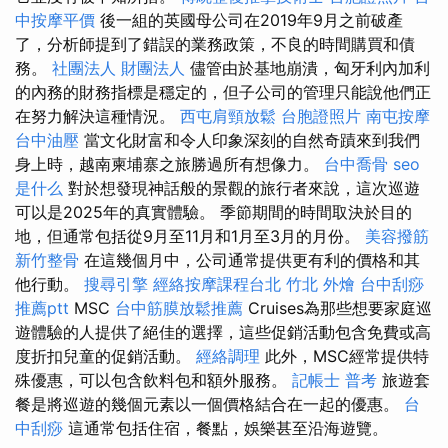
中按摩平價
後一組的英國母公司在2019年9月之前破產
了，分析師提到了錯誤的業務政策，不良的時間購買和債
務。
社團法人 財團法人
儘管由於基地崩潰，匈牙利內加利
的內務的財務指標是穩定的，但子公司的管理只能說他們正
在努力解決這種情況。
西屯肩頸放鬆
台胞證照片
南屯按摩
台中油壓
當文化財富和令人印象深刻的自然奇蹟來到我們
身上時，越南柬埔寨之旅勝過所有想像力。
台中喬骨
seo
是什么
對於想發現神話般的景觀的旅行者來說，這次巡遊
可以是2025年的真實體驗。 季節期間的時間取決於目的
地，但通常包括從9月至11月和1月至3月的月份。
美容撥筋
新竹整骨
在這幾個月中，公司通常提供更有利的價格和其
他行動。
搜尋引擎
經絡按摩課程台北
竹北 外燴
台中刮痧
推薦ptt
MSC
台中筋膜放鬆推薦
Cruises為那些想要家庭巡
遊體驗的人提供了絕佳的選擇，這些促銷活動包含免費或高
度折扣兒童的促銷活動。
經絡調理
此外，MSC經常提供特
殊優惠，可以包含飲料包和額外服務。
記帳士 普考
旅遊套
餐是將巡遊的幾個元素以一個價格結合在一起的優惠。
台
中刮痧
這通常包括住宿，餐點，娛樂甚至沿海遊覽。