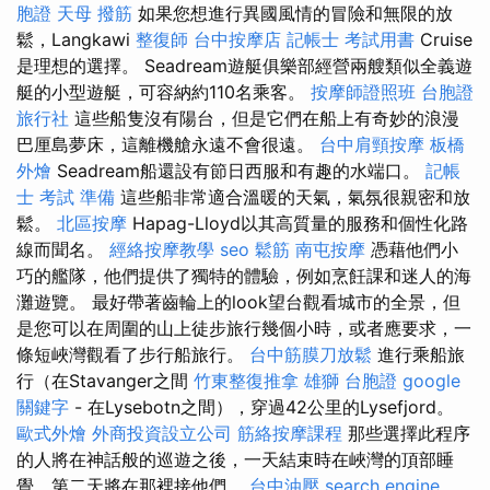
胞證
天母 撥筋
如果您想進行異國風情的冒險和無限的放
鬆，Langkawi
整復師
台中按摩店
記帳士 考試用書
Cruise
是理想的選擇。 Seadream遊艇俱樂部經營兩艘類似全義遊
艇的小型遊艇，可容納約110名乘客。
按摩師證照班
台胞證
旅行社
這些船隻沒有陽台，但是它們在船上有奇妙的浪漫
巴厘島夢床，這離機艙永遠不會很遠。
台中肩頸按摩
板橋
外燴
Seadream船還設有節日西服和有趣的水端口。
記帳
士 考試 準備
這些船非常適合溫暖的天氣，氣氛很親密和放
鬆。
北區按摩
Hapag-Lloyd以其高質量的服務和個性化路
線而聞名。
經絡按摩教學
seo
鬆筋
南屯按摩
憑藉他們小
巧的艦隊，他們提供了獨特的體驗，例如烹飪課和迷人的海
灘遊覽。 最好帶著齒輪上的look望台觀看城市的全景，但
是您可以在周圍的山上徒步旅行幾個小時，或者應要求，一
條短峽灣觀看了步行船旅行。
台中筋膜刀放鬆
進行乘船旅
行（在Stavanger之間
竹東整復推拿
雄獅 台胞證
google
關鍵字
- 在Lysebotn之間），穿過42公里的Lysefjord。
歐式外燴
外商投資設立公司
筋絡按摩課程
那些選擇此程序
的人將在神話般的巡遊之後，一天結束時在峽灣的頂部睡
覺，第二天將在那裡接他們。
台中油壓
search engine