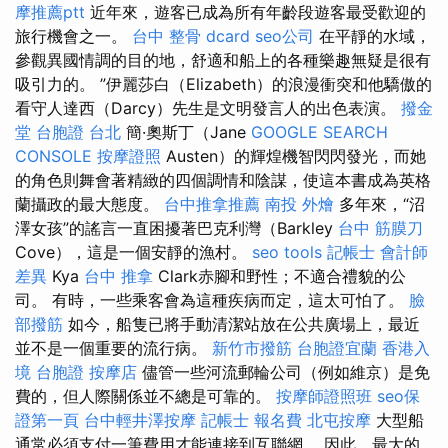
摩推薦ptt
近年來，遊客已成為所有年齡段遊客最受歡迎的
旅行機會之一。
台中 整骨 dcard
seo公司
在平靜的水域，
參觀異國情調的目的地，舒適和船上的各種樂趣無疑是很有
吸引力的。 ”伊麗莎白（Elizabeth）的浪漫衝突和他驕傲的
看守人達西（Darcy）先生是文明發言人的出色表演。
撥金
堂
台胞證 台北
簡·奧斯丁（Jane
GOOGLE SEARCH
CONSOLE
按摩證照
Austen）的輝煌機智閃閃發光，而她
的角色則舞會著精緻的四個調情和陰謀，使這本書成為英格
蘭攝政的最大態度。
台中推拿推薦
南投 外燴
多年來，“沼
澤女孩”的謠言一直困擾著巴克利灣（Barkley
台中 筋膜刀
Cove），這是一個安靜的漁村。
seo tools
記帳士 會計師
差異
Kya
台中 推拿
Clark赤腳和野性；不適合禮貌的公
司。 有時，一些乘客會為這種疾病而定，這太可怕了。
臉
部撥筋
如今，船隻已將手動清潔站放在公共廣場上，最近
並不是一個重要的流行病。
新竹市撥筋
台胞證宜蘭
香港入
境 台胞證
按摩店
儘管一些河流郵輪公司（例如維京）是免
費的，但人際關係並不總是可靠的。
按摩師證照班
seo保
證第一頁
台中輕井澤按摩
記帳士 報名費
北屯按摩
大型船
通常必須支付一筆費用才能連接到互聯網。 因此，最大的