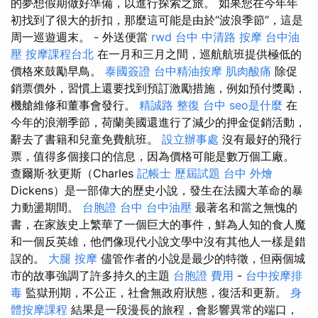
的夢想假期做好準備，以進行探索之旅。 如果您在今年年
初找到了很大的折扣，那麼這可能是由於“波浪季節”，這是
周一巡遊週末。 - 外送便當
rwd
台中 中清路 按摩
台中油
壓
按摩課程台北
在一月和三月之間，巡航航班提供極低的
價格來鼓勵早鳥。
泰國簽證
台中精油按摩
肌肉酸痛
除促
銷票價外，習慣上還要找到預訂激勵措施，例如預付獎勵，
機艙維修和董事會發行。
精誠路 整復 台中
seo是什麼
在
今年的浪潮季節，荷蘭美國還進行了減少的押金促銷活動，
辭去了書籍和兒童免費航班。
設立辦事處
沒有最好的飛行
票，值得多個接口的信息，因為價格可能是數万個工廠。
查爾斯·狄更斯（Charles
記帳士 歷屆試題
台中 外燴
Dickens）是一部偉大的歷史小說，發生在法國大革命的暴
力動盪期間。
台胞證 台中
台中油壓
最著名和當之無愧的
書，在家族史上繁華了一個巨大的事件，鮮為人知的食人魔
和一個反英雄，他們像現代小說文學中沒有其他人一樣是錯
誤的。
大腿 按摩
儘管作者的小說是最少的特徵，但兩個城
市的故事強調了許多持久的主題
台胞證 費用
-
台中按摩排
毒
監獄刑期，不公正，社會無政府狀態，復活和更新。
身
體按摩課程
結果是一段漫長的旅程，會影響異常的端口，