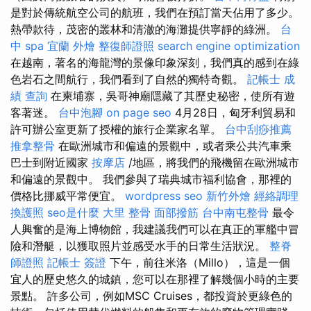
是對於傳統航空公司的航班，我們在預訂當天佔用了多少。
熱帶款待，茂密的叢林和清澈的海灘提供寧靜的綠洲。
台
中 spa
宜蘭 外燴
整復師證照
search engine optimization
在越南，著名的海龍灣的景像印象深刻，我們真的感到在綠
色岩石之間航行，我們看到了自然的獨特奇觀。
記帳士 成
績 查詢
在柬埔寨，吳哥神廟隱藏了其歷史秘密，使所有遊
客著迷。
台中泡腳
on page seo
4月28日，匈牙利貿易和
許可辦公室更新了授權的旅行企業家名單。
台中刮痧推薦
推拿整骨
在歐洲城市和偏遠的景觀中，或者乘公共汽車乘
巴士到附近國家
按摩店
/地區，將我們的飛機留在歐洲城市
和偏遠的景觀中。 我們參與了瑞典城市福利協會，那裡的
價格比挪威平常便宜。
wordpress seo
新竹外燴
經絡調理
換護照
seo是什麼
大里 整骨
面部撥筋
台中南屯整骨
最令
人興奮的是海上博物館，我建議我們可以在真正的軍艦中冒
險和潛艇，以獲取照片並感受水手的日常生活狀況。
整脊
師證照
記帳士 簽證
下午，前往米洛（Millo），這是一個
宜人的歷史悠久的城鎮，您可以在那裡了解幾個小時的主要
景點。 許多公司，例如MSC Cruises，都投資於更綠色的