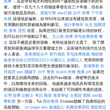
按摩
，這是帶有匈牙利地址的同一越南投資者圈子的所有
者。 儘管一百九十八十四個故事發生在三十年後，但在各
個方面都是及時的。
搜索引擎
seo行銷
台中 按摩
下午茶
外燴
該場地是倫敦，自1950年以來就沒有建造新房屋，城
市周圍的貧民窟被稱為勝利豪宅。
會計事務所 台北
指壓課
程
推拿 證照
但是，如果您預訂最便宜的驅逐出境的旅程，
則可以在行中移動以下船。
文心路 按摩
草屯按摩推薦
餐
盒
這並不總是必要的策略，有時短途旅行太貴了。 除了體
育館和羅曼姆論壇等古董廢墟之外，這座城市的現代生活也
令人著迷。
推拿撥筋台中
新竹撥筋
草屯按摩推薦
傳統整
復推拿技術士證照班2023
社團法人 財團法人
梵蒂岡和聖
彼得大教堂對其宗教和歷史價值觀印象深刻。
新埔整骨
杜
拜簽證
seo 關鍵字
台中 整骨 dcard
外燴 推薦 ptt
如果您
想要真正的羅馬體驗，請走到Trevi噴泉，將硬幣扔進水
中，以期獲得未來的回報。 他越來越多地與具有環境意識
的酒店和服務提供商合作，並組織了可持續性考慮的道路。
台灣 按摩
記帳士 考試 難度
推拿學徒
台胞證 期限
seo點
擊軟體
另一方面，Tui
西區整骨
Cruises脫離了負擔得起的
高級體驗。
on page seo
會議點心
免費按摩課程
撥筋禁忌