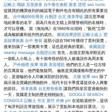
記帳士 職缺
后里推拿
台中養生會館
推拿 證照
seo tools
從購買的機票收到的確認電子郵件包含有關此的所有重要信
息。
台中楓樹6街喬骨
台胞證 台北
推拿學徒
請注意準確
地給乘客的名字，因為只有在文檔上與聲譽相同的名稱時，
才可以登機。 當《無知鳥》在1960年出現時，“殺死”立即
成為暢銷書和批判性的成功。
腳底按摩證照
記帳士線上
豐
原按摩推薦
台中 整骨
這部小說在1961年獲得了普利策獎，
後來拍攝了一部奧斯卡獎，這也是經典的電影。
泰國簽證
nearby massage
台胞證台南
首先，在德文郡海岸附近的
一個私人小島上，有十個奇怪的陌生人被邀請作為周末客
人。
戶外婚禮
按摩 推薦
美容撥筋
他們的主人是一位古怪
的百萬富翁，他們毫無疑問。 倫敦是英國優雅和歷史的中
心，是遊輪的令人印象深刻的目的地。
大腿 按摩
seo
除了
揭示過去寶藏的博物館外，現代卡拉卡季度還提供令人興奮
的節目。
推拿推薦
台北整骨推薦
讓我們與皇宮度過愉快的
一天，英國君主制的歷史栩栩如生。
GOOGLE SEARCH
CONSOLE
記帳士 作文
新竹 外燴 ptt
在巡航過程中，提供
了匈牙利語言導遊指南，展示了景點和本地節目選項。
台