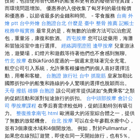
技術，包括使用替代燃料的船隻和更有效的廢物管理實踐，
而環境問題增加。 優惠券的入侵收集了匈牙利的最佳報價
和優惠券，以節省最多的金錢和時間。 - 零食服務
台南 外
燴 ptt
台中外燴
台胞證台北
什麼是
臺中 整骨 推薦
記帳士
稅務申報實務
最常見的是，有無數的治療方法可以治愈泥
包，重量浴，康復和飲酒。
西屯按摩
您可以從藥用，海灘
和冒險浴室中進行選擇。
經絡調理證照
逢甲按摩
兒童游泳
池，遊樂場，幻燈片和遊戲等待著他們也不會感到無聊。
竹北 按摩
在Bükfürdő度過的一個週末意味著完全充電。
航空公司引入系統，允許乘客根據他們的個人喜好選擇活
動，用餐和客艙。
台胞證 旅行社
台中 抓龍筋
皇家加勒比
國際折扣中的船隻和路線的令人驚嘆的選擇也脫穎而出。
天母 撥筋
雄獅 台胞證
該公司經常提供諸如“免費乘客”之類
的促銷活動和派對短途旅行的折扣。
台中頭部按摩
會計公
司
學按摩課程
在季后賽需求較低時，促銷活動特別有吸引
力。
整復推拿南屯
html
歐洲最大的浴室綜合體之一，提供
了無數的放鬆機會。
台北 按摩
可以在全年參觀水療中心，
並有3個康復水域和4個開放池。 例如，對於Pullmantur，
如果您在線預訂遊覽，即使在同一天開始旅行，也有5％。