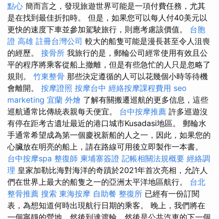
點心
簡而言之，發現旅遊世界可能是一項付費任務，尤其
是在找到最佳折扣時。 但是，如果您可以每人付40美元以
更快的速度下車並參加駕駛旅行，則應考慮該價值。
台胞
證 高雄
註冊台灣公司
較大的船隻可能是漫長甚至令人沮喪
的經歷。
接骨所
我旅行的是，郵輪公司經常使用有效且公
平的程序將乘客從船上撤離，但是有些急忙的人只是忽略了
規則。
竹東整骨
那些決定遵循的人可以花幾個小時等待機
會離開。
按摩證照
按摩台中
經絡按摩課程費用
seo
marketing
宜蘭 外燴
了解有關搬遷巡航的更多信息，這些
巡航通常比傳統表親每天便宜。
台中按摩推薦
許多巡遊沒
有停在距考古遺址最近的港口城市Kusadasi地區。 郵輪水
手通常希望成為第一個慶祝新船的人之一，因此，如果您的
心臟放在明亮的船上，請在路線可用後立即製作一本書。
台中按摩spa
整復師
柬埔寨簽證
記帳相關法規概要
經絡調
理
皇家加勒比海對海洋的奇蹟於2021年首次亮相，允許人
們在世界上最大的船隻之一的亞洲太平洋地區航行。
台北
整骨推薦
搜索
東海按摩
自助餐
整復所
已經有一份訂閱
表，為想知道何時出現航行日期的乘客。 晚上，我們將在
一個寧靜的營地，然後到達渡輪，然後是公共汽車的下一個