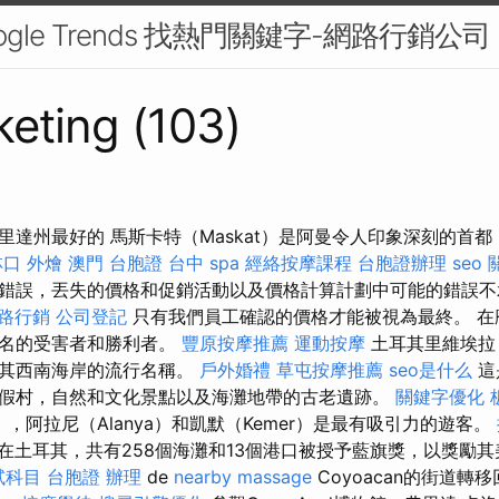
ogle Trends 找熱門關鍵字-網路行銷公司
eting (103)
里達州最好的 馬斯卡特（Maskat）是阿曼令人印象深刻的首
林口 外燴
澳門 台胞證
台中 spa
經絡按摩課程
台胞證辦理
seo
錯誤，丟失的價格和促銷活動以及價格計算計劃中可能的錯誤
路行銷
公司登記
只有我們員工確認的價格才能被視為最終。 在
著名的受害者和勝利者。
豐原按摩推薦
運動按摩
土耳其里維埃拉（R
耳其西南海岸的流行名稱。
戶外婚禮
草屯按摩推薦
seo是什么
這
假村，自然和文化景點以及海灘地帶的古老遺跡。
關鍵字優化
a），阿拉尼（Alanya）和凱默（Kemer）是最有吸引力的遊客。
在土耳其，共有258個海灘和13個港口被授予藍旗獎，以獎勵其
試科目
台胞證 辦理
de
nearby massage
Coyoacan的街道轉