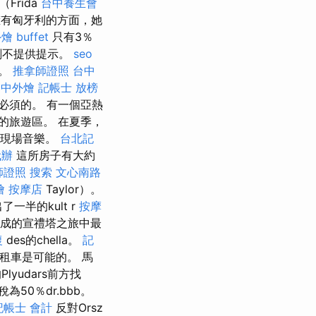
Frida
台中養生會
有匈牙利的方面，她
燴 buffet
只有3％
刻不提供提示。
seo
活。
推拿師證照
台中
台中外燴
記帳士 放榜
必須的。 有一個亞熱
的旅遊區。 在夏季，
和現場音樂。
台北記
代辦
這所房子有大約
師證照
搜索
文心南路
燴
按摩店
Taylor）。
了一半的kult r
按摩
成的宣禮塔之旅中最
復
des的chella。
記
租車是可能的。 馬
yudars前方找
關稅為50％dr.bbb。
記帳士 會計
反對Orsz