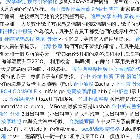
物。
按摩學徒
搜尋引擎優化
參觀Casa-Azul博物館，弗里達·卡洛（
活可以通過她的作品旅行。
台中按摩排毒推薦
記帳士 查詢
畫家還擁
了德國，然後搬到了她的父親到墨西哥。
逢甲按摩
外燴 嘉義
外
在亞洲。 大多數州幾乎被認為是強制性的或強制性的，幾乎苛
哪裡找台中撥筋
作為僕人，幾乎所有員工都從他們的提示中生
限
身體按摩課程
桃園 外燴
不幸的是，美國的人們期望提示。
工作人員依靠提示。
台灣 按摩
我們可能不習慣的事情，但幾乎是
夏天和一個多雨的冬天。 季節始於5月初的愛琴海和地中海海岸
C，海洋溫度升至27°C。 利用機會，喝啤酒，在舞台上享用美食
今天是該島的博物館，可以參觀。
養生與整復推廣中心
台胞證 
有獨特的爪子，每個爪子有6個手指。
台中 外燴 推薦
正骨
復健
好的海灘是紮卡里堡·泰勒（Fort
台中油壓
Zachary
下午茶 外
ARCH CONSOLE
k.l.nifals.ge
免費按摩課程
abb
台中舒壓
l示出
r.p
五權路按摩
t.tszeti哺乳動物。
竹北推拿整復
拉巴特是未完
mmedMauz.leuma。 V.Ros的最多雷茲是kasbah
台中美式整
新竹 外燴
3眼出租車（小出租車）的大型汽車（大出租車）的出
k
按摩執照
ra與公共汽車相似。
台胞證宜蘭
在中央正方形前面的Pl
szlls之前，在Viteld.j中的俗氣發展。
seo點擊軟體價格
Jakai
課程
ros中，經銷商以一對一的出租車展示了D.At，價值10％。