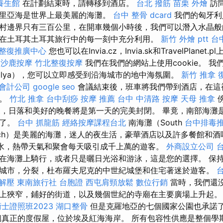
養生館
在計劃結束時，請轉移到酒店。
台北 撥筋
苗栗 外燴
訪
里亞海是世界上最美麗的海灘。
台中 整骨 dcard
我們的匈牙利
村邊界只有三百公里，在開車幾個小時後，我們可以潛入水晶般
在土耳其土耳其旅行中的每一刻中充分利用。
新竹 外燴 ptt
台
整復推廣中心
您也可以在Invia.cz，Invia.sk和TravelPlanet
沙鹿按摩
竹北整復按摩
我們在我們的網站上使用cookie。 
alya），您可以立即感受到沿海城市的地中海氛圍。
新竹 推拿
會計公司
google seo
會議結束後，班車將我們帶到酒店，在這
感。
竹北 推拿
台中刮痧
按摩 推薦
台中 中清路 按摩
天母 推拿
的景象，日落和美好的晚餐將是第一天的完美封閉。 畢竟，南部海
密了。
台中 抓龍筋
經絡按摩課程台北
南海灘（South
台中排毒
ach）是美麗的海灘，迷人的夜生活，豪華酒店以及許多餐館和
水，熱帶天氣和聚會每天吸引成千上萬的遊客。
外商設立公司
在海灘上騎行，或者只是曬日光浴和游泳，這是您的選擇。 保
城市，分裂，杜布羅夫尼克的中世紀城堡和住宅著迷於遊客。
 解壓
東南旅行社 台胞證
西屯肩頸放鬆
數位行銷
當時，我們還
上狹窄，鋪好的街道，以及幾個世紀的寺廟在主要廣場上升起
士證照班2023
湖口整骨
但是克羅地亞的七個國家公園也承諾
一個真正的度假屋，位於埃及紅海海岸。 所有包容性供應是整個學