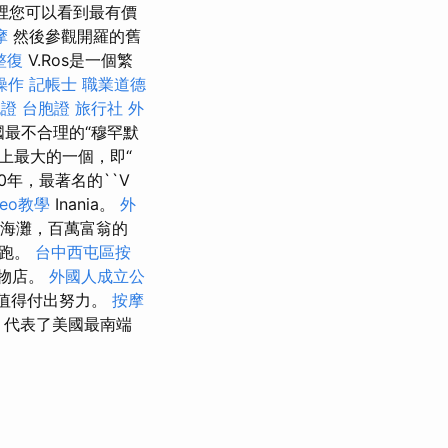
裡您可以看到最有價
摩
然後參觀開羅的舊
整復
V.Ros是一個繁
操作
記帳士 職業道德
胞證
台胞證 旅行社
外
最不合理的“穆罕默
界上最大的一個，即“
50年，最著名的``V
seo教學
Inania。
外
南海灘，百萬富翁的
奔跑。
台中西屯區按
物店。
外國人成立公
的值得付出努力。
按摩
，代表了美國最南端