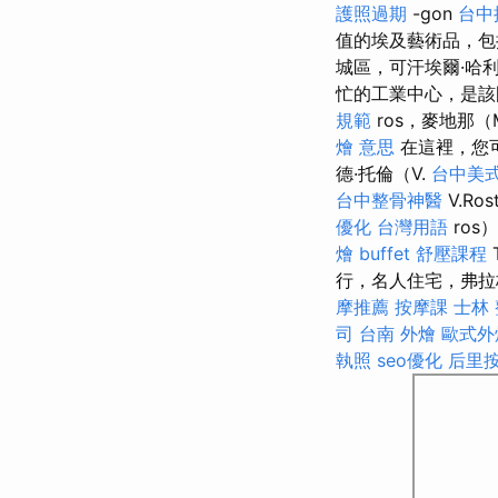
護照過期
-gon
台中
值的埃及藝術品，包
城區，可汗埃爾·哈
忙的工業中心，是該國
規範
ros，麥地那（M
燴 意思
在這裡，您可
德·托倫（V.
台中美
台中整骨神醫
V.Ros
優化 台灣用語
ros
燴 buffet
舒壓課程
T
行，名人住宅，弗拉
摩推薦
按摩課
士林
司
台南 外燴
歐式外
執照
seo優化
后里