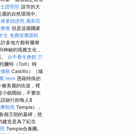
術士證照班
該市的大
都美麗的自然環境中。
推拿師證照
萬和宮
式整復
但是這個國家
n 中文
免費按摩課程
在許多地方都有珊瑚
和神秘的瑪雅文化，
起。
台中養生會館
穴
托爾特（Tolt）時
燴價格
Castillo）（城
薦
html
憑藉特殊的
 一條美麗的街道，裡
從小鎮開始，不要吹
英語旅行的每人$
按摩執照
Temple），
各個王朝的墓碑，然
的建造是為了紀念
照
Temple合奏團。