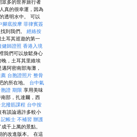
問眾多的世界旅行者
人真的很幸運，因為
的透明水中。 可以
中腳底按摩
菲律賓簽
.pl上找到我們。
經絡按
我們土耳其巡遊的第一
復健師證照
香港入境
裡我們可以放鬆身心
傍晚，土耳其里維埃
灘是邁阿密南部海灘，
推薦
台胞證照片
整骨
酒吧的所在地。
台中氣
台胞證 期限
享用美味
持南部，扎達爾，西
台北撥筋課程
台中按
沒有談論過許多較小
。
記帳士 不補習
辦護
了成千上萬的景點。
期的改進版本。 在這