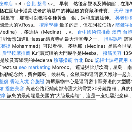
按摩店
bel.li
台北 整骨
sz。 早餐，然後參觀埃及博物館，在那
括在圖坦卡漢蒙法老的墳墓中的神話般的寶藏和珠寶。
天母 按
利爾集市，那裡可以獲得各種黃金，銀，銅和皮膚延伸。
吳老師
最大的V.Rosa。
按摩學徒
最多的是，但在阿拉伯語v
關鍵字
edina），麥迪納（Medina），v。
台中國術館推薦
澳門 台
能會想知道ii.Hassan清真寺的最大清真寺之一。
指壓課程
該國
式整復
Mohammed）可以看待。 麥地那（Medina）是當今世
t
后里按摩推薦
K.r”購買牆的大門幾乎是Mesba。
撥筋美容
13
）是埃及齊學院的Medersa
臉部撥筋 竹北
Bou
記帳士課程費用
hezt.sa
seo marketing
Morocc。 巡遊與比斯坎灣，星島，
格勒紀念館，費舍爾島，叢林島，金融區和邁阿密天際線一起
 整復
香港入境 台胞證
海豚購物中心是邁阿密市區旁邊的大型購
燴
撥筋美容
高速公路距離南部海灘大約需要30分鐘路程，真
按摩
該島的最南端是美國的“大陸最南端”，這是一座紅黑紀念碑