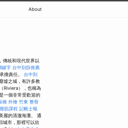
About
都，傳統和現代世界以
 關鍵字
台中刮痧推薦
不承擔責任。
台中刮
廢墟之城，有許多教
iviera），也稱為
是一個非常受歡迎的
板橋 外燴
竹東 整骨
撥筋課程
記帳士報
美麗的清澈海灘。 通
移回城市，那裡可以欣