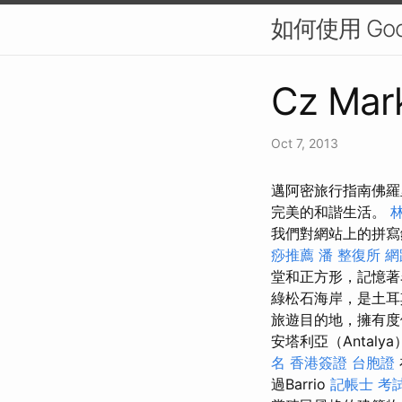
如何使用 Go
Cz Mark
Oct 7, 2013
邁阿密旅行指南佛羅
完美的和諧生活。
我們對網站上的拼寫
痧推薦
潘 整復所
網
堂和正方形，記憶
綠松石海岸，是土
旅遊目的地，擁有度
安塔利亞（Antaly
名
香港簽證 台胞證
過Barrio
記帳士 考