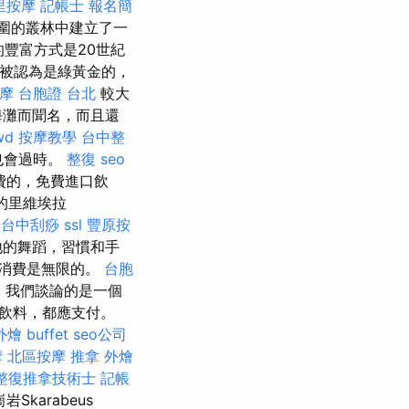
里按摩
記帳士 報名簡
圍的叢林中建立了一
的豐富方式是20世紀
也被認為是綠黃金的，
摩
台胞證 台北
較大
海灘而聞名，而且還
wd
按摩教學
台中整
也會過時。
整復
seo
費的，免費進口飲
的里維埃拉
。
台中刮痧
ssl
豐原按
地的舞蹈，習慣和手
消費是無限的。
台胞
摩
我們談論的是一個
飲料，都應支付。
外燴 buffet
seo公司
摩
北區按摩
推拿
外燴
整復推拿技術士
記帳
karabeus