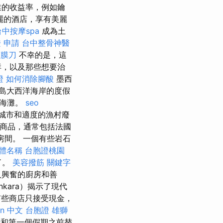
業的收益率，例如鑰
麗的酒店，享有美麗
台中按摩spa
成為土
 申請
台中整骨神醫
筋膜刀
不幸的是，這
群，以及那些想要治
證
如何消除腳酸
墨西
島大西洋海岸的度假
的海灘。
seo
城市和適度的漁村廢
售商品，通常包括法國
的房間。 一個有些岩石
體名稱
台胞證桃園
了。
美容撥筋
關鍵字
人興奮的廚房和善
kara）揭示了現代
有些商店只接受現金，
ion 中文
台胞證 雄獅
和第一個假期之前替