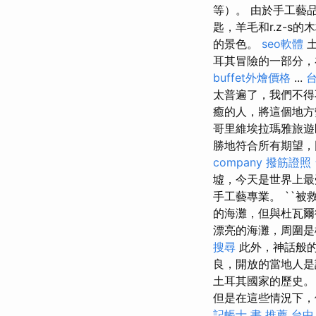
等）。 由於手工藝
匙，羊毛和r.z-s的
的景色。
seo軟體
土
耳其冒險的一部分，
buffet外燴價格
...
太普遍了，我們不得
癒的人，將這個地
哥里維埃拉瑪雅旅遊
勝地符合所有期望，
company
撥筋證照
墟，今天是世界上最
手工藝專業。 ``被
的海灘，但與杜瓦
漂亮的海灘，周圍
搜尋
此外，神話般的
良，開放的當地人
土耳其國家的歷史
但是在這些情況下，
記帳士 書 推薦
台中