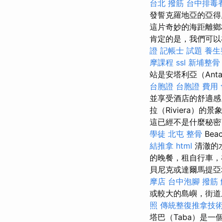
台北 撥筋
台中排毒
發誓克羅地亞的亞得
這片奇妙的海距離鄉
肯定的是，我們可以
證
記帳士 試題
養生
摩課程
ssl
新埔整骨
站是安塔利亞（Ant
台胞證
台胞證 費用
並享受酒店的舒適
拉（Riviera）
這已經不是什麼秘
學徒
北屯 整骨
Be
結推拿
html
清澈的
的晚餐，租自行車，
貝尼克或達爾馬提亞
摩店
台中泡腳
撥筋
或較大的島嶼，街道
照
傳統整復推拿技術
塔巴（Taba）是