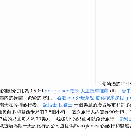
``葡萄酒的10-
視角的服務使用為0.50-1
google seo教學
大里按摩推薦
dh。
台中
到體內的身體，緊緊的脈衝。
谷歌seo
外燴茶點
筋絡按摩課程
g
多陽光在等待旅行者。
記帳士 稅務士
一個美麗的廢墟城市和許多
奧蘭多和基西米只有3.5個小時。 這次旅行大約需要90分鐘
12歲的兒童每人約30美元，4歲以下的兒童可以免費旅行。
記帳
織這類為期一天的旅行的公司還提供Evergladesh的旅行和雙