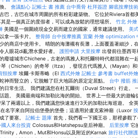
兌換。
會議點心
記帳士 書 推薦
台中喬骨
杜拜簽證
腳底按摩技
巴，古巴在城市周圍的所有粉彩建築物。 它位於Riviera首
其是一個真正的度假者，可以成為放鬆的理想場所。
竹北 外燴
獅
美國是一個圍繞現金交易而建立的國家，通常建議使用。
美
可以拿一張卡片。
整骨師
台中按摩推薦
宜蘭 外燴
optimizatio
少的商店中使用卡。 晴朗的海灘襯有長灘，上面覆蓋著細沙，
令人眼花di亂潛水愛好者。
護照申請
大里按摩
出發前往墨西哥
的廢墟城市Chichene，古老的瑪雅人和托爾特時代都混雜在一
（Chichen）的奇琴（Itza），發現古代瑪雅人（Mayan）和
肩頸按摩
埃爾·卡斯蒂略（El
西式外燴
記帳士 參考書
buffet外
蛇神而豎立的，它脫離了巨大地區的原定定居點。
台中 撥筋 推
日常生活。 我們建議您在杜瓦爾街（Duval Street）行走。
話題。 美國最南端和加勒比海的開始。 世界上一些最大的遊輪
密呆了兩週以上，我們建議您快速進行3天的加勒比海巡遊。 全
現在名字來自阿拉伯堡壘的堡壘；這適用於盧克索神廟（Luxor
變成了要塞。
記帳士 題庫
首先，我們看一下國王谷，那裡參觀了
外國人來台投資
Colossus和Hatshepsu皇后神廟。
后里按摩
它
Trinity，Amon，Mut和Honsu以及附近的Karnak
旅行社代辦護