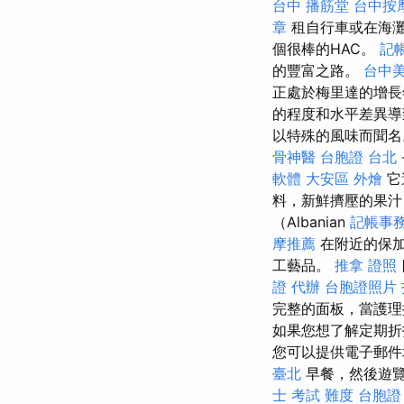
台中
播筋堂
台中按
章
租自行車或在海灘
個很棒的HAC。
記
的豐富之路。
台中
正處於梅里達的增
的程度和水平差異導
以特殊的風味而聞
骨神醫
台胞證 台北
軟體
大安區 外燴
它
料，新鮮擠壓的果汁
（Albanian
記帳事
摩推薦
在附近的保加
工藝品。
推拿 證照
證 代辦
台胞證照片
完整的面板，當護理
如果您想了解定期折
您可以提供電子郵件
臺北
早餐，然後遊覽
士 考試 難度
台胞證