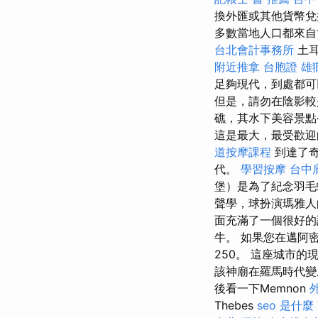
換外匯或其他貨幣
多數當地人口都來自古
台北會計事務所
土耳
附近推拿
台胞證 雄
足夠現代，到處都
但是，請勿在陰影較
礁，其水下美容景點
這是最大，最受歡迎
道按摩課程
到達了奇琴
代。
學習按摩
台中
堡）是為了紀念羽毛
聲學，球扮演瑪雅人的
面充滿了一個很好的
牛。 如果您在邁阿
250。 這座城市的
該神廟在羅馬時代
後看一下Memnon
Thebes
seo 是什麼