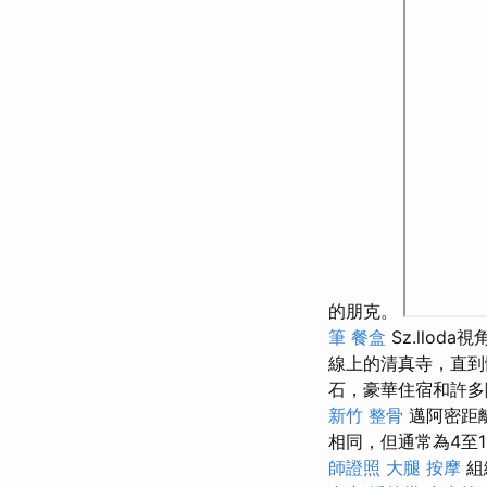
的朋克。
筆
餐盒
Sz.lloda
線上的清真寺，直
石，豪華住宿和許
新竹 整骨
邁阿密距離
相同，但通常為4至
師證照
大腿 按摩
組