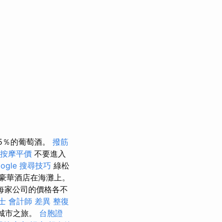
15％的葡萄酒。
撥筋
按摩平價
不要進入
oogle 搜尋技巧
綠松
豪華酒店在海灘上。
，每家公司的價格各不
士 會計師 差異
整復
層城市之旅。
台胞證