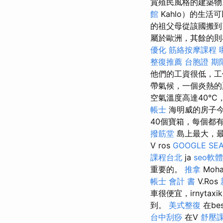
賞殖民風格的建築
館
Kahlo）的生
的祖父母從該國搬到
屬於歐洲，其餘的則
優化
筋絡按摩課程
整復推薦
台胞證 期
他們的工資很低，
帶氣候，一個炎熱的
空氣溫度高達40°
帳士
海明威的房子
40個寶箱，每個都
撥筋堂
島上最大，最
V ros
GOOGLE SE
課程台北
ja
seo軟體
重要的。
推拿
Moha
帳士 會計 書
V.Ros
車很便宜，irnytaxi
到。
美式整復
在be
台中刮痧
在V
舒壓