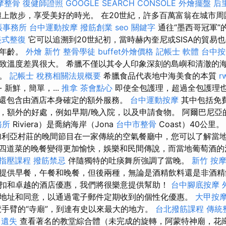
摩整骨
復健師證照
GOOGLE SEARCH CONSOLE
外燴擺盤
后
上散步，享受美好的時光。 在20世紀，許多百萬富翁在城市周
帳事務所
台中運動按摩
撥筋創業
seo 關鍵字
通往“墨西哥冠軍”
美式整復
它可以追溯到20世紀初，當時赫內奎尼或SISA的貿易
長年齡。
外燴 新竹
整骨學徒
buffet外燴價格
記帳士 軟體
台中按
致溫度差異很大。 希臘不僅以其令人印象深刻的島嶼和清澈的
名。
記帳士 稅務相關法規概要
希臘食品代表地中海美食的本質
r
- 新鮮，簡單，...
推拿
茶會點心
即使全包護理，超過全包護理
還包含由酒店本身確定的額外服務。
台中運動按摩
其中包括免
，額外的好處，例如早期/晚入院，以及申請食物。 阿爾巴尼亞
務所
Riviera）是喬納海岸（Jona
台中市整骨
Coast）40公里
利亞村莊的晚間節目在一家傳統的空氣餐廳中，您可以了解當
四道菜的晚餐變得更加愉快，娛樂和民間傳說，而當地葡萄酒的
指壓課程
撥筋禁忌
伴隨獨特的吐痰舞所強調了當晚。
新竹 按
提供早餐，午餐和晚餐，但後兩種，無論是酒精飲料還是非酒精
扣和卓越的酒店優惠，我們將很樂意提供幫助！
台中腳底按摩
地址和同意，以通過電子郵件定期收到的個性化優惠。
大甲按
手臂的“寺廟”，到達有史以來最大的地方。
台北撥筋課程
傳統
 遺失
查看著名的教堂綜合體（未完成的旋轉，阿蒙特神廟，花崗岩S