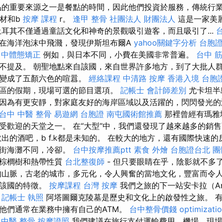
品的重要來源之一是餐點的時間，因此他們投資於服務，傳統行
木材和b
按摩 課程
r。
逢甲 整骨
社團法人 財團法人
這是一家美
耳其不僅通過童話文化和神奇的景觀吸引遊客，而且吸引了...
在海洋泡沫中飛濺，發現伊斯坦布爾A
yahoo關鍵字分析
台胞證
台中體態矯正
例如，與日本不同，小費在美國非常普遍。
台中 
不提及。 朝聖地點來自該國，來自世界許多地方，到了大批人
方變成了五顏六色的喧囂。
經絡課程
中清路 按摩
香港入境 台胞
區的假期，現場可選的節目選項。
記帳士 會計師差別
尤卡坦半
因為有更安靜，對家庭友好的海岸區域以及活躍的，閃閃發光
台中 中醫 整骨
易遊網 台胞證
南屯國術館推薦
那裡曾經有瑪雅
受歡迎的天堂之一。 在“大型”中，我們還發現了越來越多的銷
救出的酒吧，b f.k都是未知的。 在較大的地方，還有國際快速
爾街海灘不同，冷卻。
台中按摩推薦ptt
素食 外燴
台胞證台北
團
是棕櫚樹和熱帶性質
台北整復師
- 但只要眼睛在乎，陰影就不多
山脈，古老的城市，多元化，令人興奮的當地文化，豐富而令
是該國的特徵。
按摩課程
台灣 按摩
我們之旅的下一站安卡拉（An
。
記帳士 執照
阿塔圖爾克陵墓是歷史和文化上的啟發性之旅。 
他們通常在業務中擁有自己的ATM。
台中整骨價錢
optimizat
 中醫 整骨
按摩證照
我們建議在旅行支付運輸費用，機場，現場