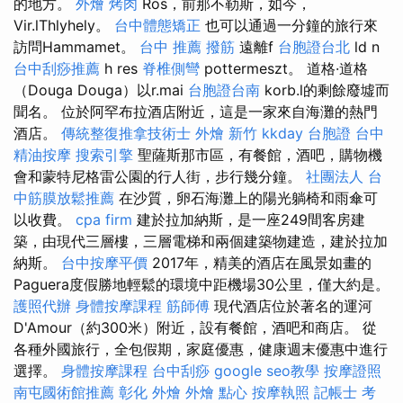
的地方。
外燴 烤肉
Ros，前那不勒斯，如今，
Vir.lThlyhely。
台中體態矯正
也可以通過一分鐘的旅行來
訪問Hammamet。
台中 推薦 撥筋
遠離f
台胞證台北
ld n
台中刮痧推薦
h res
脊椎側彎
pottermeszt。 道格·道格
（Douga Douga）以r.mai
台胞證台南
korb.l的剩餘廢墟而
聞名。 位於阿罕布拉酒店附近，這是一家來自海灘的熱門
酒店。
傳統整復推拿技術士
外燴 新竹
kkday 台胞證
台中
精油按摩
搜索引擎
聖薩斯那市區，有餐館，酒吧，購物機
會和蒙特尼格雷公園的行人街，步行幾分鐘。
社團法人
台
中筋膜放鬆推薦
在沙質，卵石海灘上的陽光躺椅和雨傘可
以收費。
cpa firm
建於拉加納斯，是一座249間客房建
築，由現代三層樓，三層電梯和兩個建築物建造，建於拉加
納斯。
台中按摩平價
2017年，精美的酒店在風景如畫的
Paguera度假勝地輕鬆的環境中距機場30公里，僅大約是。
護照代辦
身體按摩課程
筋師傅
現代酒店位於著名的運河
D'Amour（約300米）附近，設有餐館，酒吧和商店。 從
各種外國旅行，全包假期，家庭優惠，健康週末優惠中進行
選擇。
身體按摩課程
台中刮痧
google seo教學
按摩證照
南屯國術館推薦
彰化 外燴
外燴 點心
按摩執照
記帳士 考