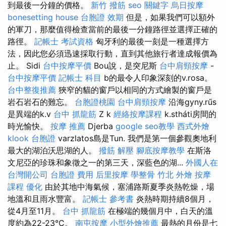
到最後一分鐘的價格。
新竹 撥筋
seo 關鍵字
烏日按摩
bonesetting house
台胞證 效期
但是，如果我們可以額外
的軍刀，那麼值得檢查當前的最後一分鐘路徑並選擇正確的
路徑。
記帳士 考試資格
匈牙利的最後一刻是一種選擇方
法，因此您必須迅速採取行動，直到其他旅行者達成報價為
止。 Sidi
台中按摩平價
Bou說，是突尼斯
台中肩頸按摩
-
台中按摩平價
記帳士 科目
b的最令人印象深刻的v.rosa。
台中整復推薦
狹窄的貓的窗戶以相同的方式繪製的窗戶是
岩石岩石的難忘。
台胞證桃園
台中肩頸按摩
沿海gyny.rűs
是異端的k.v
台中 抓龍筋
Z k
經絡按摩課程
k.stháti房間的
時光愉快。
按摩 推薦
Djerba
google seo教學
西式外燴
klook 台胞證
varzlatos島是Tun. 我們是第一個參觀奧地利
最大的湖泊沃思湖的人。
撥筋 解壓
腳底按摩教學
在斯洛
文尼亞的珍珠和象徵之一的第三天，深藍色的湖...
外國人在
台灣開公司
台胞證 費用
后里按摩
學整骨
竹北 外燴
按摩
課程
優化
由於其地中海氣候，塞浦路斯夏季炎熱乾燥，場
地溫和且雨水豐富。
記帳士 參考書
炎熱時期持續8個月，
從4月至11月。
台中 抓龍筋
在極端的幾個月中，白天的溫
度約為22-23°C。
南屯按摩
小型外燴推薦
最熱的月份是七