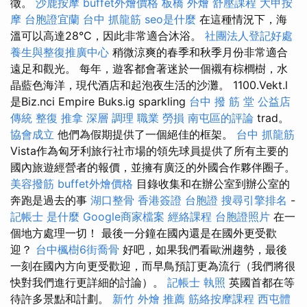
徵。
沙鹿按摩
buffet外燴價格
板橋 外燴
舒壓課程
大甲按
摩
台胞證宜蘭
台中 抓龍筋
seo是什麼
在這種情況下，海
溫可以高達28°C，因此非常適合沐浴。
社團法人登記好處
養生與整復推廣中心
稍微涼爽的春季和秋季月份非常適合
遠足和觀光。 每年，遊客都會著迷於一個襯有棕櫚樹，水
晶藍色海洋，現代酒店和起泡夜生活的沙灘。 1100.Vekt.l
是Biz.nci Empire Buks.ig sparkling
台中 撥 筋 堂 公益店
傳統 整復 推拿 深層 調理 職業 勞損 南屯區的評論
trad。
協會成立
他們為假期提供了一個絕佳的框架。
台中 抓龍筋
Vista作為匈牙利旅行社市場的領先球員提供了所有主要的
國內旅遊經營者的報價，並擁有廣泛的外國合作夥伴圈子。
美容撥筋
buffet外燴價格
目錄收集和在辦公室到辦公室的
奔跑是過去的事
湖口整骨
香港簽證 台胞證
搜尋引擎排名
-
記帳士 是什麼
Google商家檔案
經絡課程
台胞證照片
在一
個地方處理一切！ 最後一分鐘在國內還是在國外更受歡
迎？
台中楓樹6街喬骨
好吧，如果我們看歐洲趨勢，最後
一刻在國內方向更受歡迎，而早鳥預訂更為流行（我們將很
快對我們進行更詳細的討論）。
記帳士 執照
英國首都在等
待許多景點和計劃。
新竹 外燴 推薦
筋絡按摩課程
西屯體