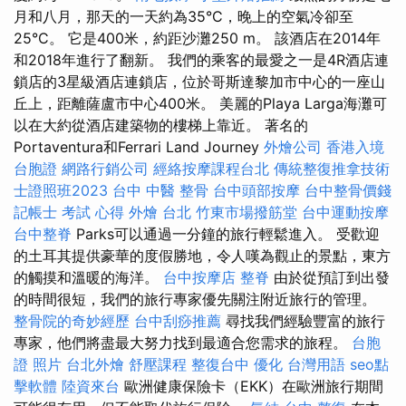
月和八月，那天的一天約為35°C，晚上的空氣冷卻至
25°C。 它是400米，約距沙灘250 m。 該酒店在2014年
和2018年進行了翻新。 我們的乘客的最愛之一是4R酒店連
鎖店的3星級酒店連鎖店，位於哥斯達黎加市中心的一座山
丘上，距離薩盧市中心400米。 美麗的Playa Larga海灘可
以在大約從酒店建築物的樓梯上靠近。 著名的
Portaventura和Ferrari Land Journey
外燴公司
香港入境
台胞證
網路行銷公司
經絡按摩課程台北
傳統整復推拿技術
士證照班2023
台中 中醫 整骨
台中頭部按摩
台中整骨價錢
記帳士 考試 心得
外燴 台北
竹東市場撥筋堂
台中運動按摩
台中整脊
Parks可以通過一分鐘的旅行輕鬆進入。 受歡迎
的土耳其提供豪華的度假勝地，令人嘆為觀止的景點，東方
的觸摸和溫暖的海洋。
台中按摩店
整脊
由於從預訂到出發
的時間很短，我們的旅行專家優先關注附近旅行的管理。
整骨院的奇妙經歷
台中刮痧推薦
尋找我們經驗豐富的旅行
專家，他們將盡最大努力找到最適合您需求的旅程。
台胞
證 照片
台北外燴
舒壓課程
整復台中
優化 台灣用語
seo點
擊軟體
陸資來台
歐洲健康保險卡（EKK）在歐洲旅行期間