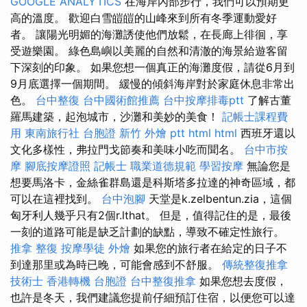
GOOGLE ANALYTICS
在海岸內部步行，我們可以預期更
高的溫度。 歡迎白雪皚皚的山峰來到所有冬季運動愛好
者。 讓陽光明媚的海灘誘使他們放鬆，在長廊上徘徊，享
受遊樂園。 綠色島嶼以美麗的自然和清澈的海景給遊客留
下深刻的印象。 如果您想一個真正的海灘度假，請從6月到
9月底選擇一個期間。 緩慢的傾斜海岸對於家庭休息非常出
色。
台中整復
台中國術館推薦
台中按摩排毒ptt
了解古董
羅馬建築，起泡城市，沙灘和美妙的美食！
記帳士課程費
用
東南旅行社 台胞證
新竹 外燴 ptt
html
html
西班牙還以
文化多樣性，弗拉門戈節奏和美味小吃而聞名。
台中市按
摩
腳底按摩證照
記帳士 職業道德規範
學習按摩
無論您是
想要馬洛卡，金絲雀群島還是科斯塔多拉達的神奇區域，都
可以在這裡找到。
台中泡腳
天堂是k.zelbentun.zia，這個
匈牙利人幾乎只有2個r.lthat。 但是，值得記住的是，最後
一刻的道路可能是缺乏計劃的缺點，導致不確定性旅行。
推拿 整復
按摩學徒
外燴
如果您的旅行者在給定的日子不
到達那里或為時已晚，可能會感到不舒服。
傳統整復推拿
技術士
香港轉機 台胞證
台中整復推拿
如果您想去度假，
也許是冬天，我們建議您提前仔細預訂住宿，以便您可以達