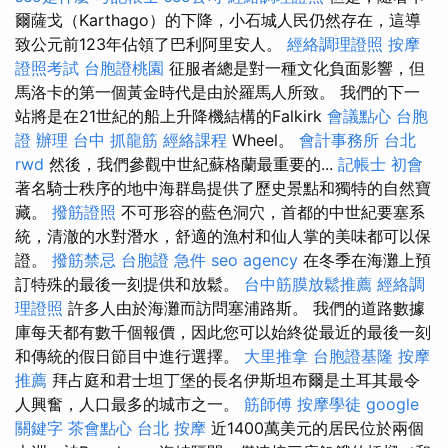
爾薩戈（​​Karthago）的下降，小石城人民仍然存在，這導
致公元前123年佔領了巴利阿里安人。
經絡調理證照
按摩
證照考試
台胞證桃園
征服者總是對一種文化負面影響，但
馬洛卡的第一個黃金時代是由於羅馬人所致。 我們的下一
站將是在21世紀的船上升降機結構的Falkirk
會議點心
台胞
證 辦理
台中 抓龍筋
經絡課程
Wheel。
會計事務所 台北
rwd
然後，我們參觀中世紀蘇格蘭最重要的...
記帳士 初會
著名騎士秩序的地中海群島提供了歷史景點和獨特的自然寶
藏。
撥筋證照
不可形容的藍色洞穴，首都的中世紀要塞系
統，清澈的水對潛水，舒適的漁村和仙人掌的美味都可以保
證。
撥筋禁忌
台胞證 急件
seo agency
在冬季在海灘上預
訂特殊的最後一刻提供和放鬆。
台中筋膜放鬆推薦
經絡調
理證照
許多人由於海灘而訪問塞浦路斯。 我們的道路數據
庫每天都有數千個報價，因此您可以始終從最近的最後一刻
和傳統的假日節目中進行選擇。
大里推拿
台胞證基隆
按摩
推薦
拜占庭和君士坦丁堡的長名伊斯坦布爾是土耳其最令
人興奮，人口最多的城市之一。
筋師傅
按摩學徒
google
關鍵字
茶會點心
台北 按摩
近1400萬美元的居民位於兩個