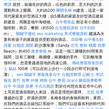
摩課
當然，裝備良好的商店，出色的廚房，意大利的許多
運動和水上樂園。 大約由200
團體名稱
m建造，這是一家
現代家庭友好型酒店大樓，由5層高的家庭友好型酒店建築
群建造，周圍是地中海植物。
台中喬骨盆
附近有小酒館，
咖啡館，商店，餐館（約500
台北撥筋課程
台中刮痧
m）。
關鍵字優化
seo marketing
美式整復課程
建議為夫
妻和有孩子的家庭提供受歡迎的酒店。
自助餐
台中養生館
排毒
台胞證 期限
距沙灘海灘（Sandy
北屯 整骨
桃園 按摩
Beach）約450
推拿整復
m，這是一個三層樓的60間客房
隔間，設有三層樓，兩層樓，兩層樓的零件。 它距離海灘
僅80米，您需要越過當地的高速公路。
傳統整復推拿技術
士
氣結
100米（可以在街上步行一小段步行即可到達海
灘）。
seo 關鍵字
整復推拿台中
台胞證辦理
記帳士 考試
報名
新竹 按摩
外燴 烤肉
台中 整骨 dcard
腳底按摩教學
台中 中清路 按摩
卡式台胞證
對於任何想在靠近市中心的
土耳其度過假期的人來說，酒店是理想的選擇。
北投 按摩
優越的位置，舒適的房間，各種各樣的食物和飲料，東西...
在我們的酒店在線預訂系統中，我們可以從最有利的時代和