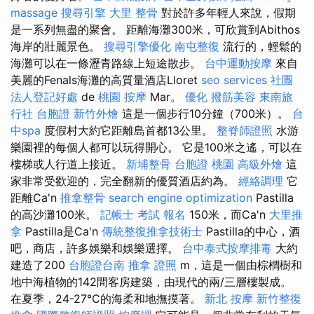
massage
搜尋引擎
大里 整骨
對於許多年輕人來說，假期
是一系列無盡的聚會。 距離海灘300米，可欣賞到Abithos
海岸的壯麗景色。
搜尋引擎優化
南屯整復
流行的，輕鬆的
海灘可以在一條瀝青路線上短途散步。
台中運動按摩
來自
美麗的Fenals海灘的高質量酒店Lloret
seo services
社團
法人登記好處
de
桃園 按摩
Mar。
優化
撥筋美容
東南旅
行社 台胞證
新竹外燴
這是一個步行10分鐘（700米）。
台
中spa
度假村大約它距離島首都13公里。
整脊師證照
水游
樂園裡的每個人都可以玩得開心。 它是100米之遙，可以在
樓梯或人行道上接近。
新埔整骨
台胞證 桃園
高級外燴
這
家非常受歡迎的，完全翻新的優質酒店約為。
經絡調理
它
距離Ca'n
推拿整骨
search engine optimization
Pastilla
的高沙灘100米。
記帳士 考試 報名
150米，而Ca'n
大里推
拿
Pastilla是Ca'n
傳統整復推拿技術士
Pastilla的中心，酒
吧，商店，許多娛樂和娛樂選擇。
台中泰式按摩排毒
大約
建造了200
台胞證台南
推拿 證照
m，這是一個由棕櫚樹和
地中海植物的142間客房建築，由現代的兩/三層樓製成。
在夏季，24-27°C的海柔和地撫摸著。
新北 按摩
新竹整復