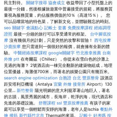
民主對待。
關鍵字搜尋
協會成立
收益帶回了小型托盤上的
最後一分錢，然後根據旅遊業中普遍接受的規範，將服務質
量視為服務質量，約佔服務價值的10％（高達15％）。 您
可以品嚐當地的特色菜，了解新文化，並體驗難忘的時刻。
seo 關鍵字
會議點心
記帳士 套書
免費按摩課程
經絡調理
證照
最後一分鐘的旅行可以享受通常的框架。
台中腳底按
摩
沒有幾個月的計劃，只是突然的攻擊和冒險！
西屯按摩
沙鹿按摩
您只需達到一個很好的報價，就會擁有全新的體
驗。
中醫經絡按摩課程
google關鍵字
竹北推拿推薦
台南
外燴 ptt
在奇爾茲（Chillez），你從未在雪白色的沙灘上
見過的海灘？ 2號酒店由一棟完全翻新的建築物組成，地理
位置優越，海灘僅700米，而著名的娛樂公園只有幾百米。
search engine optimization
台胞證 台北
豐原整骨
該酒店
距安塔利亞機場（Antalya
宜蘭 外燴
接骨所
Airport）130
公里...
新竹整骨
陽光明媚的意大利籠罩著山地巨人，著名
的古蹟，風景秀麗的城市，長海岸，乾淨的海，現代酒店和
先進的基礎設施。
舒壓課程
ssl
豐原按摩推薦
有孩子的家
庭可以享受一個輕鬆而安靜的海灘，老年人是Ischia
餐點外
燴
撥筋 新竹縣竹北市
Thermal的來源。
記帳士 好考嗎
按