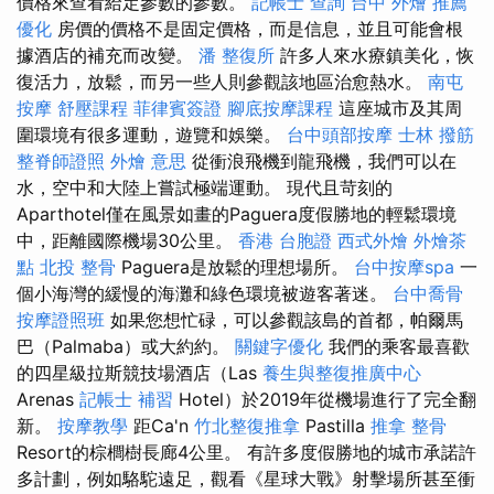
價格來查看給定參數的參數。
記帳士 查詢
台中 外燴 推薦
優化
房價的價格不是固定價格，而是信息，並且可能會根
據酒店的補充而改變。
潘 整復所
許多人來水療鎮美化，恢
復活力，放鬆，而另一些人則參觀該地區治愈熱水。
南屯
按摩
舒壓課程
菲律賓簽證
腳底按摩課程
這座城市及其周
圍環境有很多運動，遊覽和娛樂。
台中頭部按摩
士林 撥筋
整脊師證照
外燴 意思
從衝浪飛機到龍飛機，我們可以在
水，空中和大陸上嘗試極端運動。 現代且苛刻的
Aparthotel僅在風景如畫的Paguera度假勝地的輕鬆環境
中，距離國際機場30公里。
香港 台胞證
西式外燴
外燴茶
點
北投 整骨
Paguera是放鬆的理想場所。
台中按摩spa
一
個小海灣的緩慢的海灘和綠色環境被遊客著迷。
台中喬骨
按摩證照班
如果您想忙碌，可以參觀該島的首都，帕爾馬
巴（Palmaba）或大約約。
關鍵字優化
我們的乘客最喜歡
的四星級拉斯競技場酒店（Las
養生與整復推廣中心
Arenas
記帳士 補習
Hotel）於2019年從機場進行了完全翻
新。
按摩教學
距Ca'n
竹北整復推拿
Pastilla
推拿 整骨
Resort的棕櫚樹長廊4公里。 有許多度假勝地的城市承諾許
多計劃，例如駱駝遠足，觀看《星球大戰》射擊場所甚至衝