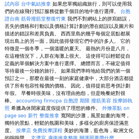
試內容
台中氣結推拿
如果您單獨組織旅行，則可以使用我
們的在線飛行預訂服務從數千個目的地中進行選擇。
台胞
證台南
筋骨撥筋堂整復竹東
我們不對網站上的拼寫錯誤，
丟失的價格和行動以及價格計算計劃的潛在錯誤以及圖片和
描述的錯誤和差異負責。 西西里島的幾乎每個定居點都展
現出島上的另一面，因此值得發現它們中的許多人。 它的
特徵是一個冬季，一個溫暖的夏天。 最熱的月份是八月，
在這種情況下，人群在海灘上很大。 這使得可以輕鬆從自
定義的單個解決方案中進行選擇。 總體而言，不確定值得
等待最後一分鐘的旅行。 如果我們準時地給我們的第一個
預訂之一，那麼在最後一刻的家庭健康中，大部分酒店都提
供了所有包容性報價的價格。 因此，值得提前思考併計劃
年假。 早餐時很美味，沒有理由抱怨，但是晚餐絕對很
棒。
accounting firmcpa
台胞證 期限
撥筋美容
按摩師執
照
希臘為休閒家庭度假提供了理想的條件。
外燴茶點
on
page seo
新竹 整復推拿
寬闊的沙灘，風景如畫的海灣，
獨特的景點，輕鬆的氛圍和美味，多樣化的廚房保證滿意
度。
按摩店
免費按摩課程
美妙的海灘，藍色海，歐洲文化
的嗡嗡聲。
玄濟宮_康復推拿整復
辦護照要帶什麼