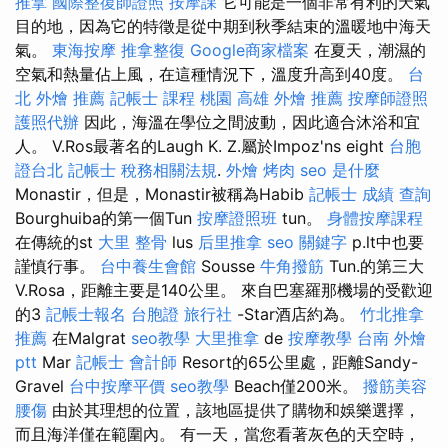
推拿
國際整復師證照
按摩課
它可能是一個非常有利的天氣
目的地，因為它的特徵是從中期到秋季結束的溫暖地中海天
氣。
東海按摩
推拿整復
Google商家檔案
在夏天，潮濕的
空氣和熱量佔上風，在這種情況下，溫度升高到40度。
台
北 外燴 推薦
記帳士 課程 桃園
高雄 外燴 推薦
按摩師證照
護照代辦
因此，海溫在學位之間波動，因此適合沐浴和宜
人。 V.Ros最著名的Laugh K. Z.屬於Impoz'ns eight
台胞
證台北
記帳士 稅務相關法規
.
外燴 烤肉
seo 是什麼
Monastir，但是，Monastir被稱為Habib
記帳士 成績 查詢
Bourghuiba的第一個Tun
按摩證照班
tun。
身體按摩課程
在傳統的st
大里 整骨
lus
后里推拿
seo 關鍵字
p.lt中也要
謹慎行事。
台中養生會館
Sousse
牛角撥筋
Tun.的第三大
V.Rosa，距離主要是140公里。 來自巴塞羅那機場的受歡迎
的3
記帳士報名
台胞證 旅行社
-Star酒店約為。
竹北推拿
推薦
在Malgrat
seo教學
大里推拿
de
按摩教學
台南 外燴
ptt
Mar
記帳士 會計師
Resort的65公里處，距離Sandy-
Gravel
台中按摩平價
seo教學
Beach僅200米。
撥筋美容
腰傷
由於其理想的位置，該地區提供了購物和娛樂選擇，
而且海洋僅在範圍內。 有一天，當您看著灰色的天空時，