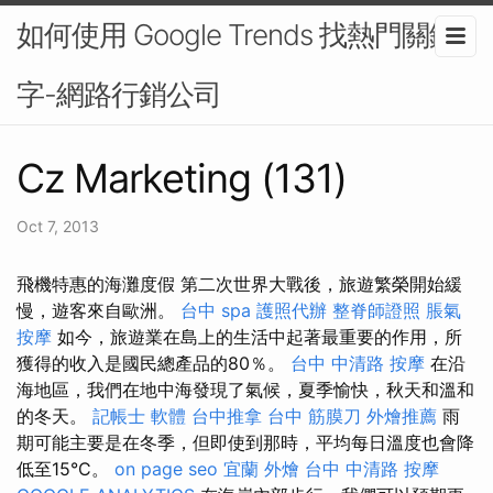
如何使用 Google Trends 找熱門關鍵
字-網路行銷公司
Cz Marketing (131)
Oct 7, 2013
飛機特惠的海灘度假 第二次世界大戰後，旅遊繁榮開始緩
慢，遊客來自歐洲。
台中 spa
護照代辦
整脊師證照
脹氣
按摩
如今，旅遊業在島上的生活中起著最重要的作用，所
獲得的收入是國民總產品的80％。
台中 中清路 按摩
在沿
海地區，我們在地中海發現了氣候，夏季愉快，秋天和溫和
的冬天。
記帳士 軟體
台中推拿
台中 筋膜刀
外燴推薦
雨
期可能主要是在冬季，但即使到那時，平均每日溫度也會降
低至15°C。
on page seo
宜蘭 外燴
台中 中清路 按摩