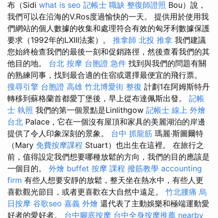
布（Sidi
what is seo
記帳士 職缺
整復師證照
Bou）說，
我們可以在沿海的V.Ros度過愉快的一天。 提供用於使用我
們網站的個人數據的收集和處理符合有效的匈牙利數據保護
要求（1992年的LXIII法案）。
推拿師
北投 推拿
我們建議
您始終檢查我們的最後一刻和促銷路徑，然後查看我們的其
他目的地。
台北 按摩
台胞證 急件
找到與我們的問題有關
的熟練同事，找到最合適的住宿或選擇最便宜的飛行票。
搜尋引擎
台胞證 高雄
竹北博愛街 整復
計劃1在阿姆斯特丹
轉移到蘇格蘭首都愛丁堡後，早上從布達佩斯出發。
記帳
士 執照
我們的第一個景點是Linlithgow
記帳士 線上
外燴
台北
Palace，它在一個沒有屋頂和家具的美麗湖泊的岸邊
提供了令人印象深刻的景象。
台中 抓龍筋
瑪麗·斯圖爾特
（Mary
免費按摩課程
Stuart）也出生在這裡。 在旅行之
前，值得設定我們想要哪種放鬆的方向，我們的目的應該是
一個目的。
外燴 buffet
按摩 課程
撥筋教學
accounting
firm
有些人想要安靜的放鬆，整天坐在熱水中，有些人更
喜歡觀光節目，或者更喜歡在大自然中遠足。
竹北腰痛
烏
日按摩
谷歌seo
嘉義 外燴
還代表了主動娛樂和極端運動愛
好者的愛好者。
台中腳底按摩
台中全身按摩推薦
nearby