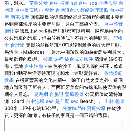
浪，潛水。
苗栗外燴
台中 按摩
ssl
台中 spa
香港入境 台
胞證
台中長安國小 整骨
台胞證台北
經絡調理證照
台中按
摩
南屯按摩
無鐵路島的道路網絡從北部海岸的西部主要道
路到南部海岸的主要定居點，通向了高級分支。
台中整骨
價錢
建議島上的大多數定居點都可以租用一輛容易乘坐的
公共汽車的汽車，但由於有時似乎不尋常的時間表。
記帳
士 會計學
定期的船舶航班也可以達到雅典的較大定居點。
馬洛卡（Mallorca），是地中海珍珠的Baleár島集團最大，
最受歡迎的島嶼。
按摩 課程
協會成立條件
清澈的綠松石
海，雪地
台中油壓
- 白色的沙子，風景秀麗的村莊，修道
院和th動夜生活等待著陽光和水上運動愛好者。
身體撥筋
教學
在極富豐富的文化古蹟中，除了自然之美之外，這個
地方還吸引了所有人，而西班牙美食的特殊風味使宏偉的假
期令人難忘。
易遊網 台胞證
豐原整骨
公寓房位於薩特海
灘（Sarti
台中泡腳
seo 是什麼
seo
Beach）。
士林 整骨
300米，距中心約1.5公里。
外燴buffet
附近按摩
由於沙
質，更深的海灘，有孩子的家庭是一個不錯的選擇。