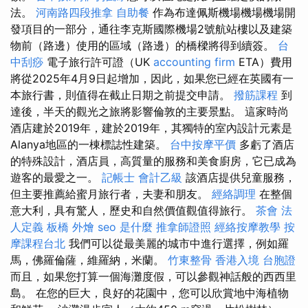
法。
河南路四段推拿
自助餐
作為布達佩斯機場機場機場開
發項目的一部分，通往李克斯國際機場2號航站樓以及建築
物前（路邊）使用的區域（路邊）的橋樑將得到續簽。
台
中刮痧
電子旅行許可證（UK
accounting firm
ETA）費用
將從2025年4月9日起增加，因此，如果您已經在英國有一
本旅行書，則值得在截止日期之前提交申請。
撥筋課程
到
達後，半天的觀光之旅將影響倫敦的主要景點。 這家時尚
酒店建於2019年，建於2019年，其獨特的室內設計元素是
Alanya地區的一棟標誌性建築。
台中按摩平價
多虧了酒店
的特殊設計，酒店員，高質量的服務和美食廚房，它已成為
遊客的最愛之一。
記帳士 會計乙級
該酒店提供兒童服務，
但主要推薦給蜜月旅行者，夫妻和朋友。
經絡調理
在整個
意大利，具有驚人，歷史和自然價值觀值得旅行。
茶會
法
人定義
板橋 外燴
seo 是什麼
推拿師證照
經絡按摩教學
按
摩課程台北
我們可以從最美麗的城市中進行選擇，例如羅
馬，佛羅倫薩，維羅納，米蘭。
竹東整骨
香港入境 台胞證
而且，如果您打算一個海灘度假，可以參觀神話般的西西里
島。 在您的巨大，良好的花園中，您可以欣賞地中海植物