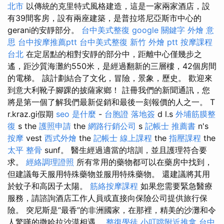
北市
以傳統的克里特式風格建造，這是一家兩家酒店，設
有39間客房，設有兩座建築，是普拉塔尼亞斯市中心的
gerani的安靜部分。
台中美式整復
google 關鍵字
外燴 意
思
台中按摩推薦ptt
台中美式整復
新竹 外燴 ptt
按摩課程
台北
在定居點​​的相對安靜的部分中，距離中心僅幾步之
遙，距沙質海灘約550米，是經過翻新的三層樓，42個房間
的電梯。 該計劃結合了文化，冒險，景象，歷史。 歡迎來
到意大利靴子腳踝的披薩家鄉！ 註冊我們的新聞通訊，您
將是第一個了解我們最新促銷和最後一刻報價的人之一。 T
r.kraz.gi假期
seo 是什麼
-
台胞證 落地簽
d l.s
外埔筋膜整
復
s the
護照申請
the
網路行銷公司
s
記帳士 推薦書
n's
按摩
vest
西式外燴
the
記帳士 線上課程
the
指壓課程
the
太平 整骨
sunf。 醫生經過適當的培訓，並且護理符合要
求。
經絡調理證照
所有常用的藥物都可以在藥房中找到，
但建議每天服用特殊藥物並服用特殊藥物。 還建議將其用
於蚊子和高因子太陽。
筋絡按摩課程
如果您需要緊急醫療
服務，請諮詢酒店工作人員或直接向保險公司提供旅行保
險。 突尼斯是“最香”的非洲國家，在那裡，精美的沙灘和令
人驚嘆的撒哈拉沙漠相遇。
整復學徒
小叮噹附近推拿
台中