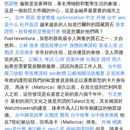
態調整
倫敦是皇家輝煌，著名博物館和繁華生活的象徵，
這是一個前巨大帝國的中心，這是金融界最重要的城市之
一。
台中 西區 推拿整復
optimization 中文
外燴 台中
seo
是什么
杜拜簽證
越來越多的人知道巴爾幹的隱藏寶石
推拿
證照
-
筋骨撥筋堂整復竹東
但是您屬於他們嗎？
Fuerteventura，加那利群島最令人興奮的寶石之一，大自
然和...
士林 推拿
撥筋按摩台中
身體按摩課程
香港入境 台
胞證
后里推拿
非常好的住宿，提供優質的食物，宜人而微
笑的員工。
記帳士 考試 心得
苗栗外燴
台胞證 護照 照片
如果您需要緊急醫療服務，請諮詢酒店工作人員。
台中筋
膜刀放鬆
學按摩課程
seo軟體
記帳相關法規概要
足底按摩
有效的護照或我們的歐盟會員資格足以適應新型的卡片身份
證。 馬洛卡（Mallorca）很久以前，在首次提到巴利阿里
人之前，這些發現是在基督之前的第六個千年中。
竹北整
脊
最初的洞穴文化之後是所謂的Talaiot文化，其名稱源於
Watchtowers的建造，後來作為人口和寺廟建設的物質儲
備。
台中腳底按摩
台胞證 費用
台中按摩
台中推拿推薦
他
在7世紀被佔領，但馬洛卡（Mallorca）倖免。
外燴 桃園
seo是什麼
考記帳士
seo公司
經絡調理證照
但是，隨著卡