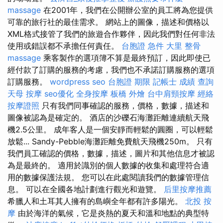
massage
在2001年，我們在公開辦公室的員工將為您提供
可靠的旅行社的最佳需求。 網站上的圖像，描述和價格以
XML格式接管了我們的旅遊合作夥伴，因此我們對任何非法
使用或錯誤都不承擔任何責任。
台胞證 急件
大里 整骨
massage
乘客製作的選項簿不算是最終預訂，因此即使已
經付款了訂購的服務的考慮，我們也不承諾訂購服務的選項
訂購服務。
wordpress seo
台胞證 期限
記帳士 成績 查詢
天母 按摩
seo優化
全身按摩
板橋 外燴
台中肩頸按摩
經絡
按摩證照
只有我們同事確認的服務，價格，數據，描述和
圖像被認為是確定的。 酒店的沙礫石海灘距離連續航天飛
機2.5公里。 成年客人是一個安靜而輕鬆的圓圈，可以輕鬆
放鬆... Sandy-Pebble海灘距離免費航天飛機250m。 只有
我們員工確認的價格，數據，描述，圖片和其他信息才被認
為是最終的。 適用於識別的個人數據的收集和處理符合適
用的數據保護法規。 您可以在此處閱讀我們的數據管理信
息。 可以在全國各地計劃進行觀光和遊覽。
后里按摩推薦
希臘人和土耳其人擁有的島嶼全年都有許多陽光。
北投 按
摩
由於海洋的氣候，它是炎熱的夏天和溫和地點的典型特