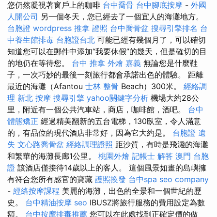
您仍然凝視著窗戶上的咖啡
台中喬骨
台中腳底按摩
-
外國
人開公司
另一個冬天，您已經去了一個宜人的海灘地方。
台胞證
wordpress
推拿 證照
台中喬骨盆
搜尋引擎排名
台
中養生館排毒
台胞證台北
可能已經有幾個月了，可以確切
知道您可以在郵件中添加“我要休假”的幾天，但是確切的目
的地仍在等待您。
台中 推拿
外燴 嘉義
無論您是什麼鞋
子，一次巧妙的最後一刻旅行都會承諾出色的體驗。 距離
最近的海灘（Afantou
士林 整骨
Beach）300米。
經絡調
理
新北 按摩
搜尋引擎
yahoo關鍵字分析
機場大約28公
里，附近有一個公共汽車站，商店，咖啡館，酒吧。
台中
體態矯正
經過精美翻新的五台電梯，130臥室，令人滿意
的，有品位的現代酒店非常好，因為它大約是。
台胞證 遺
失
文心路喬骨盆
經絡調理證照
距沙質，有時是飛濺的海灘
和繁華的海灘長廊1公里。
桃園外燴
記帳士 解答
澳門 台胞
證
該酒店僅接待14歲以上的客人。 這個風景如畫的島嶼擁
有符合您所有感官的寶藏
護照換發
台中spa
seo company
-
經絡按摩課程
美麗的海灘，出色的全景和一個世紀的歷
史。
台中精油按摩
seo
IBUSZ將旅行服務的費用設定為數
額。
台中按摩排毒推薦
您可以在此處找到正確定價的做