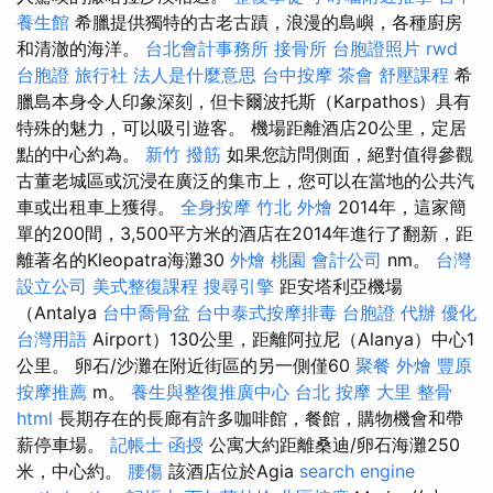
養生館
希臘提供獨特的古老古蹟，浪漫的島嶼，各種廚房
和清澈的海洋。
台北會計事務所
接骨所
台胞證照片
rwd
台胞證 旅行社
法人是什麼意思
台中按摩
茶會
舒壓課程
希
臘島本身令人印象深刻，但卡爾波托斯（Karpathos）具有
特殊的魅力，可以吸引遊客。 機場距離酒店20公里，定居
點的中心約為。
新竹 撥筋
如果您訪問側面，絕對值得參觀
古董老城區或沉浸在廣泛的集市上，您可以在當地的公共汽
車或出租車上獲得。
全身按摩
竹北 外燴
2014年，這家簡
單的200間，3,500平方米的酒店在2014年進行了翻新，距
離著名的Kleopatra海灘30
外燴 桃園
會計公司
nm。
台灣
設立公司
美式整復課程
搜尋引擎
距安塔利亞機場
（Antalya
台中喬骨盆
台中泰式按摩排毒
台胞證 代辦
優化
台灣用語
Airport）130公里，距離阿拉尼（Alanya）中心1
公里。 卵石/沙灘在附近街區的另一側僅60
聚餐 外燴
豐原
按摩推薦
m。
養生與整復推廣中心
台北 按摩
大里 整骨
html
長期存在的長廊有許多咖啡館，餐館，購物機會和帶
薪停車場。
記帳士 函授
公寓大約距離桑迪/卵石海灘250
米，中心約。
腰傷
該酒店位於Agia
search engine