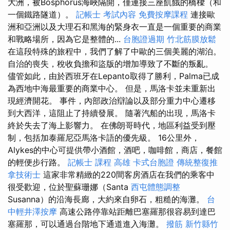
大洲，被Bosphorus海峽隔開，僅連接三座飢餓的橋樑（和
一個鐵路隧道）。
記帳士 考試內容
免費按摩課程
連接歐
洲和亞洲以及大理石和黑海的緊身衣一直是一個重要的商業
和戰略場所，因為它是整體的...
台胞證過期
竹北筋膜放鬆
在這段特殊的旅程中，我們了解了中歐的三個美麗的湖泊。
自治的喪失，稅收負擔和盜版的增加導致了不斷的叛亂。
儘管如此，由於西班牙在Lepanto取得了勝利，Palma已成
為西地中海最重要的商業中心。 但是，馬洛卡並未重新出
現經濟開花。 事件，內部政治辯論以及部分重力中心遷移
到大西洋，這阻止了持續發展。 隨著汽船的出現，馬洛卡
終於失去了海上影響力。 在佛朗哥時代，地區利益受到壓
制，包括加泰羅尼亞馬洛卡語的優先級。 16公里外，
Alykes的中心可提供帶小酒館，酒吧，咖啡館，商店，餐館
的輕便步行路。
記帳士 課程 高雄
卡式台胞證
傳統整復推
拿技術士
這家非常精緻的220間客房酒店在我們的乘客中
很受歡迎，位於聖蘇珊娜（Santa
西屯體態調整
Susanna）的沿海長廊，大約來自卵石，粗糙的海灘。
台
中輕井澤按摩
高速公路停靠站距離巴塞羅那很容易到達巴
塞羅那，可以通過台階地下通道進入海灘。
撥筋 新竹縣竹