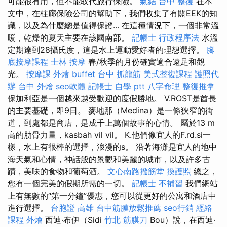
可能很有用，但不能取代旅行保險。
氣結
台中 整復
在本
文中，在柱廊保險公司的幫助下，我們收集了有關EEK的知
識，以及為什麼總是值得保證... 在這種情況下，一個非常溫
暖，乾燥的夏天主要在該國南部。
記帳士 行政程序法
水溫
定期達到28攝氏度，這是水上運動愛好者的理想選擇。
腳
底按摩課程
士林 按摩
春/秋季的月份確實適合遠足和觀
光。
按摩課
外燴 buffet
台中 抓龍筋
美式整復課程
護照代
辦
台中 外燴
seo軟體
記帳士 自學 ptt
八字命理 整復推拿
保加利亞是一個越來越受歡迎的度假勝地。 V.ROST是酋長
的主要基礎，即9日。 麥地那（Medina）是一條狹窄的街
道，到處都是商店，是成千上萬個故事的心情。 屬於13 m
高的肋骨力量，kasbah vil vil。 K.他們像宜人的F.rd.si一
樣，水上有很棒的選擇，浪漫的s。 沿著海灘是宜人的地中
海天氣和心情，神話般的景觀和美麗的城市，以及許多古
蹟，美味的食物和葡萄酒。
文心南路撥筋堂
換護照
總之，
您有一個完美的假期所需的一切。
記帳士 不補習
我們網站
上有無數的“第一分鐘”優惠，您可以從更好的公寓和酒店中
進行選擇。
台胞證 高雄
台中筋膜放鬆推薦
seo行銷
經絡
課程
外燴
西迪·布伊（Sidi
竹北 筋膜刀
Bou）說，在西迪·