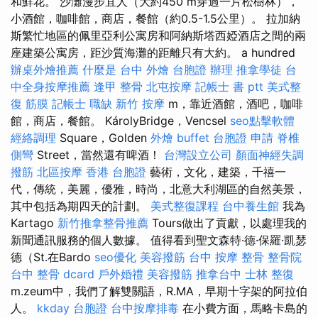
和鮮花。 沙灘漫步宜人（大約450 m穿過一片松樹林），
小酒館，咖啡館，商店，餐館（約0.5-1.5公里）。 拉加納
斯繁忙地區的佩里亞利公寓房和阿納斯塔西婭酒店之間的兩
座建築公寓房，距沙質海灘的距離只有大約。 a hundred
辦桌外燴推薦
什麼是
台中 外燴
台胞證 辦理
推拿學徒
台
中全身按摩推薦
逢甲 整骨
北屯按摩
記帳士 書 ptt
美式整
復 筋膜
記帳士 職缺
新竹 按摩
m，靠近酒館，酒吧，咖啡
館，商店，餐館。 KárolyBridge，Vencsel
seo點擊軟體
經絡調理
Square，Golden
外燴 buffet
台胞證 申請
脊椎
側彎
Street，當然還有啤酒！
台灣設立公司
顏面神經失調
撥筋
北區按摩
香港 台胞證
藝術，文化，建築，千禧一
代，傳統，美麗，優雅，時尚，北意大利湖區的自然美景，
其中包括為期四天的計劃。
美式整復課程
台中養生館
我為
Kartago
新竹推拿整骨推薦
Tours做出了貢獻，以處理我的
新聞通訊服務的個人數據。 值得看到聖文森特·德·保羅·凱瑟
德（St.在Bardo
seo優化
美容撥筋
台中 按摩 整骨
整骨院
台中 整骨 dcard
戶外婚禮
美容撥筋
推拿台中
士林 整復
m.zeum中，我們了解雙關語，R.MA，早期十字架的阿拉伯
人。
kkday 台胞證
台中按摩排毒
在小費方面，馬略卡島的