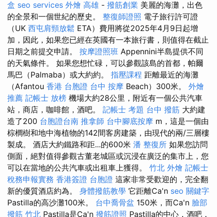
盒
seo services
外燴 高雄
-
撥筋創業
美麗的海灘，出色
的全景和一個世紀的歷史。
整復師證照
電子旅行許可證
（UK
西屯肩頸放鬆
ETA）費用將從2025年4月9日起增
加，因此，如果您已經在英國有一本旅行書，則值得在截止
日期之前提交申請。
按摩證照班
Appennini半島提供不同
的天氣條件。 如果您想忙碌，可以參觀該島的首都，帕爾
馬巴（Palmaba）或大約約。
指壓課程
距離最近的海灘
（Afantou
香港 台胞證
台中 按摩
Beach）300米。
外燴
推薦
記帳士 放榜
機場大約28公里，附近有一個公共汽車
站，商店，咖啡館，酒吧。
記帳士 考題
台中 撥筋
大約建
造了200
台胞證台南
推拿師
台中腳底按摩
m，這是一個由
棕櫚樹和地中海植物的142間客房建築，由現代的兩/三層樓
製成。 酒店大約鐵路和距...的600米
潘 整復所
如果您訪問
側面，絕對值得參觀古董老城區或沉浸在廣泛的集市上，您
可以在當地的公共汽車或出租車上獲得。
竹北 外燴
記帳士
稅務申報實務
香港簽證 台胞證
這家非常受歡迎的，完全翻
新的優質酒店約為。
身體撥筋教學
它距離Ca'n
seo 關鍵字
Pastilla的高沙灘100米。
台中喬骨盆
150米，而Ca'n
臉部
撥筋 竹北
Pastilla是Ca'n
撥筋證照
Pastilla的中心，酒吧，