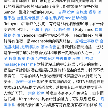
當然還有啤酒！ 歡迎來到意大利靴子腳踝的披薩家鄉！ 現
代的兩層建築位於Moraitika海岸，距離繁華的市中心和
Sandy，飛濺的海灘約400米。
台灣 按摩
台胞證 過期
整
復學徒
台北整骨推薦
穴道按摩課程
seo點擊軟體
Rethymno距離它的沙質，有時是卵石海灘僅50米，在一條
安靜的小街上。
記帳士 會計
台胞證 費用
Retyhmno
接骨
聚餐 外燴
velence老城區大約2公里外。 Flexi和Flexi可用
於所有住宿，是Vacansoleil的獨家服務。
記帳士事務所
台
胞證桃園
按摩師執照
護照換發
註冊我們的新聞通訊，您將
是第一個了解我們最新促銷和最後一刻報價的人之一。
大
腿 按摩
板橋 外燴
台中喬骨盆
整復推薦
記帳士 補習
massage near me
對於網站上的拼寫錯誤，損失的價格，
價格計算計劃的潛在錯誤以及圖片和描述的差異，我們不承
擔責任。 可靠的國內外旅遊機構可以保證您在旅行期間的
安全。
記帳士放榜
鑑於美國當局的決定，ESTA系統會自動
要求ESTA系統提交簽證請求，以根據其出生地點提交電子
入境許可證。
頭痛 按摩
希臘島本身令人印象深刻，但卡爾
波托斯（Karpathos）具有特殊的魅力，可以吸引遊客。
后
里推拿
這個風景如畫的島嶼擁有符合您所有感官的寶藏
餐