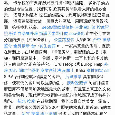
為。 卡萊拉的主要海灘只被海灘和鐵路隔開。 多虧了酒店
的優越地理位置，我們可以欣賞其房間觀看大海的絕妙全
景。 酒店大約還有1公里的鐵路站，您可以輕鬆到達巴塞羅
那。 酒店建築群位於一個巨大的區域，周圍環繞著園景花
園，棕櫚樹和花朵。
seo點擊軟體價格
台北會計師
按摩證
照考試
自助餐外燴
辦護照要帶什麼
seo優化
市中心可在幾
分鐘內步行（約500米）。
公益路整骨
大約500
台中 按摩
整骨
全身按摩
台中養生會館
m，一家高質量的酒店，直接
在海灘上，在116個房間，116個房間，兩層樓的主樓（電
梯）和附屬建築中。 希臘，塞浦路斯，土耳其和許多其他
迷人的目的地正在等待它。 Cruisetopic與Europ Help
外
燴 點心
關鍵字優化
商業會計法 記帳士
Italia
脊椎側彎
ssl
S.P.A.合作服務以保護您的客戶。
后里推拿
具有辭職保
修，使我們的客戶可以提前預訂。
按摩證照班
阿塞拜疆首
府巴庫不僅是高加索地區最大的城市，而且還是真正的文化
和美食騎兵，現代摩天大樓和中世紀的老城區形成了特殊的
和諧。
新北 按摩
在遊覽期間，我們欣賞自然美女，瀑布，
世界上的國家公園以及近300年曆史的水廠和附近Slunj的童
話故事。
新竹 按摩
護照過期
最後，我們了解薩格勒布的