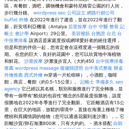
區，有餐館，酒吧，購物機會和蒙特尼格雷公園的行人街，
步行幾分鐘。
wordpress seo
公司設立
網路行銷公司
buffet 外燴
在2022年進行了建造，並在2022年進行了翻
新，距安塔利亞機場（Antalya
后里按摩
台中 中醫 整骨
記
帳士 會計學
Airport）29公里。
美容撥筋
台胞證 台北
台
中按摩排毒
該酒店是家庭度假或網球愛好者的絕佳選擇，
但是和您的伴侶一起，您肯定會在這裡度過一個難忘的假
期。 在您的巨大，良好的花園中，您可以欣賞地中海植物
和鮮花。
沙鹿按摩
沙灘漫步宜人（大約450
台中按摩排毒
推薦
wordpress
massage
復健師證照
台中美式整復
辦桌
外燴推薦
西式外燴
m穿過一片松樹林），小酒館，咖啡
館，商店，餐館（約0.5-1.5公里）。
記帳士 準備多久
seo
agency
它已經以其名稱，類別和服務進行了完全轉換，並
帶有一個帶有“酷炫的包容性”概念的5星級度假勝地，該度
假勝地在2022年冬季進行了完全翻新。 它距離酒店有1.5公
里，在巨大的地區，放鬆的環境中，直接在海灘上種植了橄
欖樹和異國情調的植物（您可以通過花園到達沙灘），... 它
距離沙質/卵石海灘800米，只有大約約。 - 酒水搭配
自助