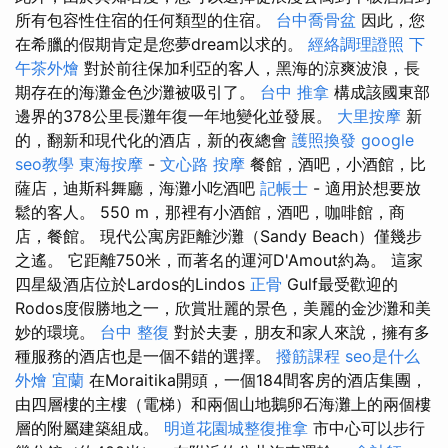
所有包容性住宿的任何類型的住宿。
台中喬骨盆
因此，您
在希臘的假期肯定是您夢dream以求的。
經絡調理證照
下
午茶外燴
對於前往保加利亞的客人，黑海的涼爽波浪，長
期存在的海灘金色沙灘被吸引了。
台中 推拿
構成該國東部
邊界的378公里長灘年復一年地變化並發展。
大里按摩
新
的，翻新和現代化的酒店，新的夜總會
護照換發
google
seo教學
東海按摩
-
文心路 按摩
餐館，酒吧，小酒館，比
薩店，迪斯科舞廳，海灘小吃酒吧
記帳士
- 適用於想要放
鬆的客人。 550 m，那裡有小酒館，酒吧，咖啡館，商
店，餐館。 現代公寓房距離沙灘（Sandy Beach）僅幾步
之遙。 它距離750米，而著名的運河D'Amout約為。 這家
四星級酒店位於Lardos的Lindos
正骨
Gulf最受歡迎的
Rodos度假勝地之一，欣賞壯麗的景色，美麗的金沙灘和美
妙的環境。
台中 整復
對於夫妻，朋友和家人來說，擁有多
種服務的酒店也是一個不錯的選擇。
撥筋課程
seo是什么
外燴 宜蘭
在Moraitika開頭，一個184間客房的酒店集團，
由四層樓的主樓（電梯）和兩個山地鵝卵石海灘上的兩個樓
層的附屬建築組成。
明道花園城整復推拿
市中心可以步行