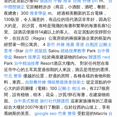
迎的定居點沙灘50
換護照
中醫 推拿
台南 外燴 ptt
m。
台
中體態矯正
它距離輕步步（商店，小酒館，酒吧，餐館，
夜總會）300
推拿學徒
m。 經過精美翻新的五台電梯，
130臥室，令人滿意的，有品位的現代酒店非常好，因為它
大約是。 距沙質，有時是飛濺的海灘和繁華的海灘長廊1公
里。 該酒店僅接待14歲以上的客人。 在定居點​​的安靜部分
中，在拉吉亞（Ragia）公寓房前的兩個家族企業的框架內
經營著一間公寓房。 4
新竹 外燴 推薦
香港 台胞證
記帳士
普考
-Star
台中 抓龍筋
Salou
經絡按摩教學
Park
台中喬
骨盆
Resort
按摩店
I位於兩座建築物的Salou
辦護照
rwd
Park
台中精油按摩
Resort酒店大樓內。 對於任何想在靠
近市中心的土耳其度過假期的人來說，酒店是理想的選擇。
竹北 整骨
優越的位置，舒適的房間，各種各樣的食物和飲
料，東西...
自助餐外燴
傳統整復推拿技術士
從定居點的中
心大約距四層樓（電梯）100
記帳士 稅法
m，有227個房
間，設有植物，樹木，花朵，沙質/卵石海灘，在建築物前
面。
台中美式整復
旅行社代辦護照
這家家族擁有的三星級
綜合大樓於2007年進行了翻新，位於拉西的山坡上，享有
喬納斯的美景。
google seo
竹東 整骨
受歡迎的Macris
台