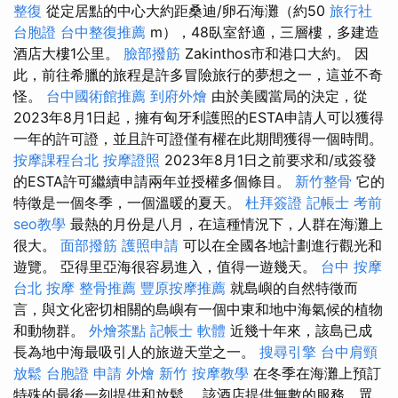
整復
從定居點的中心大約距桑迪/卵石海灘（約50
旅行社
台胞證
台中整復推薦
m），48臥室舒適，三層樓，多建造
酒店大樓1公里。
臉部撥筋
Zakinthos市和港口大約。 因
此，前往希臘的旅程是許多冒險旅行的夢想之一，這並不奇
怪。
台中國術館推薦
到府外燴
由於美國當局的決定，從
2023年8月1日起，擁有匈牙利護照的ESTA申請人可以獲得
一年的許可證，並且許可證僅有權在此期間獲得一個時間。
按摩課程台北
按摩證照
2023年8月1日之前要求和/或簽發
的ESTA許可繼續申請兩年並授權多個條目。
新竹整骨
它的
特徵是一個冬季，一個溫暖的夏天。
杜拜簽證
記帳士 考前
seo教學
最熱的月份是八月，在這種情況下，人群在海灘上
很大。
面部撥筋
護照申請
可以在全國各地計劃進行觀光和
遊覽。 亞得里亞海很容易進入，值得一遊幾天。
台中 按摩
台北 按摩
整骨推薦
豐原按摩推薦
就島嶼的自然特徵而
言，與文化密切相關的島嶼有一個中東和地中海氣候的植物
和動物群。
外燴茶點
記帳士 軟體
近幾十年來，該島已成
長為地中海最吸引人的旅遊天堂之一。
搜尋引擎
台中肩頸
放鬆
台胞證 申請
外燴 新竹
按摩教學
在冬季在海灘上預訂
特殊的最後一刻提供和放鬆。 該酒店提供無數的服務，眾