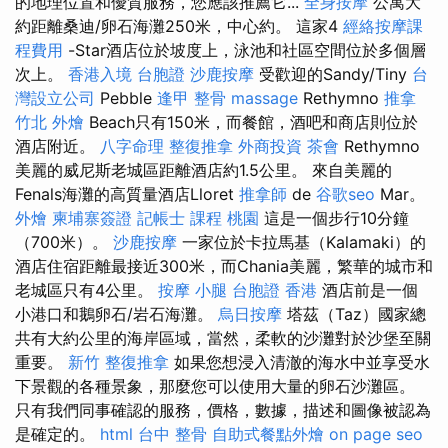
的地理位置和優質服務，您應該推薦它...
全身按摩
公寓大
約距離桑迪/卵石海灘250米，中心約。 這家4
經絡按摩課
程費用
-Star酒店位於坡度上，泳池和社區空間位於多個層
次上。
香港入境 台胞證
沙鹿按摩
受歡迎的Sandy/Tiny
台
灣設立公司
Pebble
逢甲 整骨
massage
Rethymno
推拿
竹北 外燴
Beach只有150米，而餐館，酒吧和商店則位於
酒店附近。
八字命理 整復推拿
外商投資
茶會
Rethymno
美麗的威尼斯老城區距離酒店約1.5公里。 來自美麗的
Fenals海灘的高質量酒店Lloret
推拿師
de
谷歌seo
Mar。
外燴
柬埔寨簽證
記帳士 課程 桃園
這是一個步行10分鐘
（700米）。
沙鹿按摩
一家位於卡拉馬基（Kalamaki）的
酒店住宿距離最接近300米，而Chania美麗，繁華的城市和
老城區只有4公里。
按摩 小腿
台胞證 香港
酒店前是一個
小港口和鵝卵石/岩石海灘。
烏日按摩
塔茲（Taz）國家總
共有大約公里的海岸區域，當然，柔軟的沙灘對於沙堡至關
重要。
新竹 整復推拿
如果您想浸入清澈的海水中並享受水
下景觀的各種景象，那麼您可以使用大量的卵石沙灘區。
只有我們同事確認的服務，價格，數據，描述和圖像被認為
是確定的。
html
台中 整骨
自助式餐點外燴
on page seo