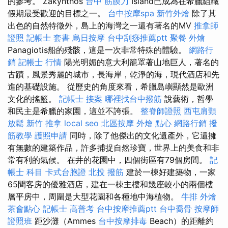
的參考。 Zakynthos
台中 筋膜刀
Island已成為在希臘組織
假期最受歡迎的目標之一。
台中按摩spa
新竹外燴
除了其
出色的自然特徵外，島上的海灣之一還有著名的MV
推拿師
證照
記帳士 套書
烏日按摩
台中刮痧推薦ptt
聚餐 外燴
Panagiotis船的殘骸，這是一次非常特殊的體驗。
網路行
銷
記帳士 行情
陽光明媚的意大利籠罩著山地巨人，著名的
古蹟，風景秀麗的城市，長海岸，乾淨的海，現代酒店和先
進的基礎設施。 從歷史的角度來看，希臘島嶼顯然是歐洲
文化的搖籃。
記帳士 接案
哪裡找台中撥筋
說藝術，哲學
和民主是希臘的家園，這並不誇張。
整脊師證照
西屯肩頸
放鬆
新竹 推拿
local seo
北區按摩
外燴 點心
網路行銷
撥
筋教學
護照申請
同時，除了他傑出的文化遺產外，它還擁
有無數的建築作品，許多捕捉自然珍寶，世界上的美食和非
常有利的氣候。 在井的花園中，四個街區有79個房間。
記
帳士 科目
卡式台胞證
北投 撥筋
建於一棟好建築物，一家
65間客房的優雅酒店，建在一棟主樓和幾座較小的兩個樓
層平房中，周圍是大型花園和各種地中海植物。
牛排 外燴
茶會點心
記帳士 高普考
台中按摩推薦ptt
台中喬骨
按摩師
證照班
距沙灘（Ammes
台中按摩排毒
Beach）的距離約