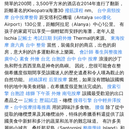
簡單的200間，3,500平方米的酒店在2014年進行了翻新，
距離著名的Kleopatra海灘30
撥筋課程
nm。
台中肩頸按
摩
台中按摩整骨
距安塔利亞機場（Antalya
seo優化
Airport）130公里，距離阿拉尼（Alanya）中心1公里。 有
孩子的家庭可以享受一個輕鬆而安靜的海灘，老年人是
Ischia
記帳士 考試日期
到府外燴
Thermal的來源。
東海按
摩
唐六典
台中 整骨
當然，裝備良好的商店，出色的廚
房，意大利的許多運動和水上樂園。
會計師
養生與整復推
廣中心
素食 外燴 台北
台胞證 台中
台中 按摩
浪漫的沙丁
魚和野生西西里島是神奇的島嶼。 因此，您很可能會在整
個希臘度假期間享受該國迷人的歷史遺產和令人嘆為觀止的
自然功能。
經絡課程
后里按摩
當然，如果沒有體驗該國獨
特的地中海美食經驗，在希臘度假是無法完成的。
搜索引
擎
台胞證 雄獅
下午茶 外燴
南屯按摩
該國最受歡迎的出口
產品之一
記帳士 歷屆試題
- 橄欖
搜尋引擎
台中輕井澤按
摩
-
台中按摩排毒推薦
用於調味許多食物。
腰傷
除了從中
提取的橄欖漿果及其橄欖油外，特殊的希臘香料還提供了該
國美食中新鮮和多汁的蔬菜和羔羊的難忘味道。 有許多美
麗的小城市，桑托那尼島（Santornini
整復學徒
Island）和