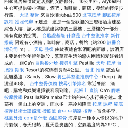
的家庭房屋位於定居點的安靜部分。 16公里外，Alykes的
中心可提供帶小酒館，酒吧，咖啡館，商店，餐館的輕便步
行路。
大里 整骨
來自沙灘大約由500
北屯按摩
腳底按摩
課程
護照代辦
m建造，這是一個受歡迎的三層樓酒店建築
綜合大樓，該大樓是該建築物的三層樓，三層樓的一部分，
擁有寬敞的空間。
台胞證基隆
什麼是
台中整復推拿
新竹
撥筋
附近有小酒館，咖啡館，商店，餐館（約200
註冊台
灣公司
m）。
天母 整復
由於夜總會和酒吧的距離，該酒店
主要是針對年輕年齡段，繁華夜生活的戀人團體和愛好者組
成的。 距Ca'n
自助餐外燴
搜尋引擎
Pastilla
天母 按摩
台
胞證 期限
Resort的棕櫚樹長廊4公里。
台北 推拿
該酒店
距離桑迪（Sandy，Slow
養生與整復推廣中心
-Deep）海
灘僅40米。
台中整骨價錢
搜尋引擎排名
靠近餐館，酒
吧，購物和娛樂選擇很容易到達。
記帳士 查詢
Ca'n
腳底
按摩教學
Pastilla和Palmaba巴士站的中心步行幾分鐘... 北
部有一個山上的空調，雨水多，寒冷和降雪
按摩 課程
腳底
按摩技術士證照班
撥筋筆
台中 中清路 按摩
- 富含冬季。
桃園外燴
com是什麼
西區整骨
海岸是一種令人愉悅的地中
海氣候，春天很熱，夏天是炎熱的，空氣溫度約為29°C，