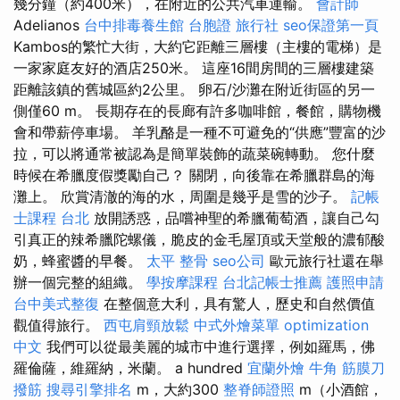
幾分鐘（約400米），在附近的公共汽車運輸。
會計師
Adelianos
台中排毒養生館
台胞證 旅行社
seo保證第一頁
Kambos的繁忙大街，大約它距離三層樓（主樓的電梯）是
一家家庭友好的酒店250米。 這座16間房間的三層樓建築
距離該鎮的舊城區約2公里。 卵石/沙灘在附近街區的另一
側僅60 m。 長期存在的長廊有許多咖啡館，餐館，購物機
會和帶薪停車場。 羊乳酪是一種不可避免的“供應”豐富的沙
拉，可以將通常被認為是簡單裝飾的蔬菜碗轉動。 您什麼
時候在希臘度假獎勵自己？ 關閉，向後靠在希臘群島的海
灘上。 欣賞清澈的海的水，周圍是幾乎是雪的沙子。
記帳
士課程 台北
放開誘惑，品嚐神聖的希臘葡萄酒，讓自己勾
引真正的辣希臘陀螺儀，脆皮的金毛屋頂或天堂般的濃郁酸
奶，蜂蜜醬的早餐。
太平 整骨
seo公司
歐元旅行社還在舉
辦一個完整的組織。
學按摩課程
台北記帳士推薦
護照申請
台中美式整復
在整個意大利，具有驚人，歷史和自然價值
觀值得旅行。
西屯肩頸放鬆
中式外燴菜單
optimization
中文
我們可以從最美麗的城市中進行選擇，例如羅馬，佛
羅倫薩，維羅納，米蘭。 a hundred
宜蘭外燴
牛角 筋膜刀
撥筋
搜尋引擎排名
m，大約300
整脊師證照
m（小酒館，