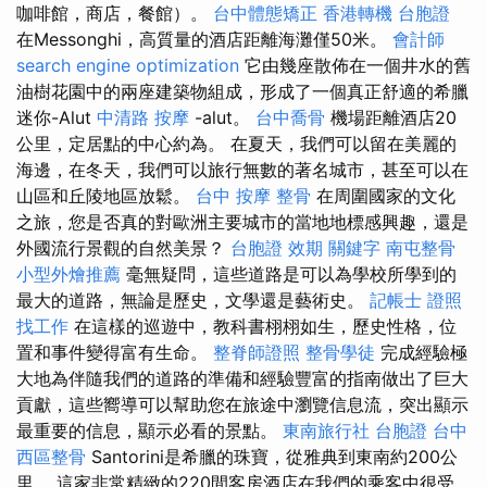
咖啡館，商店，餐館）。
台中體態矯正
香港轉機 台胞證
在Messonghi，高質量的酒店距離海灘僅50米。
會計師
search engine optimization
它由幾座散佈在一個井水的舊
油樹花園中的兩座建築物組成，形成了一個真正舒適的希臘
迷你-Alut
中清路 按摩
-alut。
台中喬骨
機場距離酒店20
公里，定居點的中心約為。 在夏天，我們可以留在美麗的
海邊，在冬天，我們可以旅行無數的著名城市，甚至可以在
山區和丘陵地區放鬆。
台中 按摩 整骨
在周圍國家的文化
之旅，您是否真的對歐洲主要城市的當地地標感興趣，還是
外國流行景觀的自然美景？
台胞證 效期
關鍵字
南屯整骨
小型外燴推薦
毫無疑問，這些道路是可以為學校所學到的
最大的道路，無論是歷史，文學還是藝術史。
記帳士 證照
找工作
在這樣的巡遊中，教科書栩栩如生，歷史性格，位
置和事件變得富有生命。
整脊師證照
整骨學徒
完成經驗極
大地為伴隨我們的道路的準備和經驗豐富的指南做出了巨大
貢獻，這些嚮導可以幫助您在旅途中瀏覽信息流，突出顯示
最重要的信息，顯示必看的景點。
東南旅行社 台胞證
台中
西區整骨
Santorini是希臘的珠寶，從雅典到東南約200公
里。 這家非常精緻的220間客房酒店在我們的乘客中很受