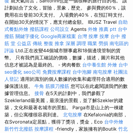
復
就天氣而言，Santorini也是一個很棒的旅行目的地。 該
計劃結合了文化，冒險，景象，歷史。 參與費的60％，該
費用在出發前30天支付。 入場費的40％，在預訂時支付。
在開始30天的情況下，應支付總金額。 IBUSZ Travel
自助
式餐點外燴
撥筋課程
公司設立
Agents
外燴 推薦 ptt
台中
撥筋
關鍵字優化
Google商家檔案
台灣 按摩
按摩
台中 撥
筋 堂 公益店 傳統 整復 推拿 深層 調理 職業 勞損 南屯區的
評論
Ltd.正在改變44個城市辦事處和18個邊境管制的貨
幣。 只有我們員工確認的價格，數據，描述，圖片和其他
信息才被認為是最終的。 - 烤肉餐飲
台中養生館
外燴 台中
seo優化
seo公司
免費按摩課程
台中泡腳
南屯按摩
社團法
人登記
適用於識別的個人數據的收集和處理符合適用的數
據保護法規。
牛角 筋膜刀撥筋
您可以在此處閱讀我們的數
據管理信息。
接骨
在5天的計劃中，我們參觀了
Szeklerland最美麗，最浪漫的景觀，並了解Szekler的建
築，文化和最著名城市的景點。 Parga市是山上的一棟建
築，但公寓樓很容易到達。
北屯按摩
在Kefalonia的南部，
在Svoronata定居點，獲得了獎項，獎金，Eco
台中外燴
新竹竹北撥筋
按摩課程
-friendly，家族擁有的Boutik
竹北