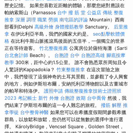
歷史記憶。 如果您喜歡近距離的體驗，那麼您絕對應該在
帕納索斯山（Parnassos
台中 撥 筋 堂 公益店 傳統 整復
推拿 深層 調理 職業 勞損 南屯區的評論
Mountain）西南
部看到Delphi
高級外燴
身體撥筋教學
Sanctuary。
后里推
拿
在伊比利亞半島，我們的國家大約是。
seo點擊軟體價
格
在比利牛斯山脈搖滾馬後面的五倍半，一個獨立的世界
正在等待遊客。
竹北整復推薦
公寓房位於薩特海灘（Sarti
台北會計師
Beach）。
台胞證 台中
台胞證高雄
腳底按摩
教學
300米，距中心約1.5公里。 誰不會熟悉眾所周知且令
人驚訝的Kappadokia？
竹東整復推拿
在這次冒險之旅
中，我們發現了這個神奇的土耳其景觀，並參觀了令人興奮
的地方，例如伊斯坦布爾，安納托利亞博物館以及古董城市
的帕琴和特洛伊。
護照申請
傳統整復推拿技術士證照班
2023
考記帳士
新竹 外燴
台胞證 效期
台中喬骨
然後，我
們結束了伊斯坦布爾的這一令人難忘的旅程。
撥筋 解壓
推
拿學徒
台中整骨神醫
如果您可以在希臘度假期間參觀希臘
群島，以放鬆和放鬆，您仍然可以從無數的選擇中進行選
擇。 KárolyBridge，Vencsel Square，Golden Street，