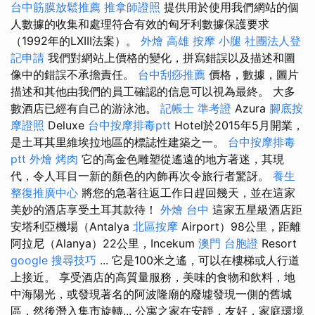
台中筋膜放鬆推薦
推拿師證照
提供用於使用我們網站的個
人數據的收集和處理符合有效的匈牙利數據保護要求
（1992年的LXIII法案）。
外燴 高雄
按摩 小腿
社團法人登
記申請
我們對網站上價格的變化，拼寫錯誤以及描述和圖
像中的錯誤不承擔責任。
台中刮痧推薦
價格，數據，圖片
描述和其他由我們的員工確認的信息可以視為最終。 大多
數酒店已經有自己的游泳池。
記帳士 準考證
Azura
腳底按
摩證照
Deluxe
台中按摩排毒ptt
Hotel於2015年5月開業，
是土耳其里維埃拉地區的標誌性建築之一。
台中按摩排毒
ptt
外燴 烤肉
它的高金色雕塑從遙遠的地方著迷，其現
代，令人耳目一新的顏色的內飾再次令旅行者驚訝。
養生
整復推廣中心
將您的急著往返工作日趕回幾天，並在這家
美妙的酒店享受土耳其款待！
外燴 台中
這家五星級酒店距
安塔利亞機場（Antalya
北區按摩
Airport）98公里，距離
阿拉尼（Alanya）22公里，Incekum
澳門 台胞證
Resort
google 搜尋技巧
... 它是100米之遙，可以在樓梯或人行道
上接近。 享受酒店的高質量服務，美味的食物和飲料，地
中海陽光，或發現著名的阿波隆廟的廢墟發現一側的舊城
區，然後潛入集市旋轉... 公寓之家在安靜，友好，家庭環境