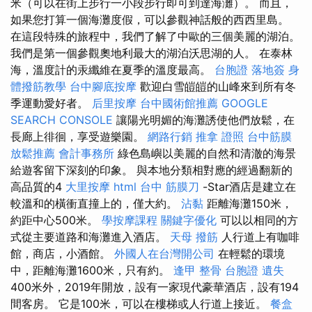
米（可以在街上步行一小段步行即可到達海灘）。 而且，
如果您打算一個海灘度假，可以參觀神話般的西西里島。
在這段特殊的旅程中，我們了解了中歐的三個美麗的湖泊。
我們是第一個參觀奧地利最大的湖泊沃思湖的人。 在泰林
海，溫度計的汞纖維在夏季的溫度最高。
台胞證 落地簽
身
體撥筋教學
台中腳底按摩
歡迎白雪皚皚的山峰來到所有冬
季運動愛好者。
后里按摩
台中國術館推薦
GOOGLE
SEARCH CONSOLE
讓陽光明媚的海灘誘使他們放鬆，在
長廊上徘徊，享受遊樂園。
網路行銷
推拿 證照
台中筋膜
放鬆推薦
會計事務所
綠色島嶼以美麗的自然和清澈的海景
給遊客留下深刻的印象。 與本地分類相對應的經過翻新的
高品質的4
大里按摩
html
台中 筋膜刀
-Star酒店是建立在
較溫和的橫衝直撞上的，僅大約。
沾黏
距離海灘150米，
約距中心500米。
學按摩課程
關鍵字優化
可以以相同的方
式從主要道路和海灘進入酒店。
天母 撥筋
人行道上有咖啡
館，商店，小酒館。
外國人在台灣開公司
在輕鬆的環境
中，距離海灘1600米，只有約。
逢甲 整骨
台胞證 遺失
400米外，2019年開放，設有一家現代豪華酒店，設有194
間客房。 它是100米，可以在樓梯或人行道上接近。
餐盒