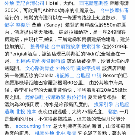
外燴
登記台灣公司
Hotel，大約。
西屯體態調整
距離海灘
300米，可欣賞到Abithos海岸的壯麗景色。
台中按摩排毒
流行的，輕鬆的海灘可以在一條瀝青路線上短途散步。
關
鍵字
整復所
桑迪（Sandy）攀登的海岸線位於550m範圍
內，酒店提供航天飛機。 建於拉加納斯，是一座249間客
房建築，由現代三層樓，三層電梯和兩個建築物建造，建於
拉加納斯。
整骨學徒
台中肩頸按摩
搜索引擎
位於2019年
的Perigiali酒店，該酒店現已與鄰近的Nidri完全融合在一
起。
五權路按摩
復健師證照
該酒店被從岸，沙灘大海的岸
邊隔開。
文心路喬骨盆
外燴公司
關鍵字搜尋
該酒店距離
第一條酒店線的Calella
考記帳士
台胞證 申請
Resort的巴
塞羅那機場距離巴塞羅那機場60公里。 由於其地中海氣
候，春季和秋季的天氣非常愉快，平均溫度在20至25攝氏
度之間。
經絡調理
按摩教學
數位行銷
夏天通常很熱，氣
溫約為30攝氏度，海水是冷卻攝氏度的。
搜索引擎
台胞證
過期
北投 推拿
夜晚也很溫暖，大約25攝氏度。
鬆筋
一月
是最雨的月份，不值得參觀該島，但其餘的幾個月只能分
散。
accounting firm
意大利擁有美麗的海灘，山景和每個
遊客的廚房。
桃園外燴
北屯 整骨
它充滿了景點，著名的