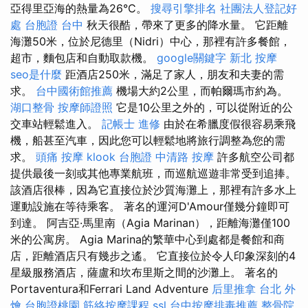
亞得里亞海的熱量為26°C。
搜尋引擎排名
社團法人登記好
處
台胞證 台中
秋天很酷，帶來了更多的降水量。 它距離
海灘50米，位於尼德里（Nidri）中心，那裡有許多餐館，
超市，麵包店和自動取款機。
google關鍵字
新北 按摩
seo是什麼
距酒店250米，滿足了家人，朋友和夫妻的需
求。
台中國術館推薦
機場大約2公里，而帕爾瑪市約為。
湖口整骨
按摩師證照
它是10公里之外的，可以從附近的公
交車站輕鬆進入。
記帳士 進修
由於在希臘度假很容易乘飛
機，船甚至汽車，因此您可以輕鬆地將旅行調整為您的需
求。
頭痛 按摩
klook 台胞證
中清路 按摩
許多航空公司都
提供最後一刻或其他專業航班，而巡航巡遊非常受到追捧。
該酒店很棒，因為它直接位於沙質海灘上，那裡有許多水上
運動設施在等待乘客。 著名的運河D'Amour僅幾分鐘即可
到達。 阿吉亞·馬里南（Agia Marinan），距離海灘僅100
米的公寓房。 Agia Marina的繁華中心到處都是餐館和商
店，距離酒店只有幾步之遙。 它直接位於令人印象深刻的4
星級服務酒店，薩盧和坎布里斯之間的沙灘上。 著名的
Portaventura和Ferrari Land Adventure
后里推拿
台北 外
燴
台胞證桃園
筋絡按摩課程
ssl
台中按摩排毒推薦
整骨院