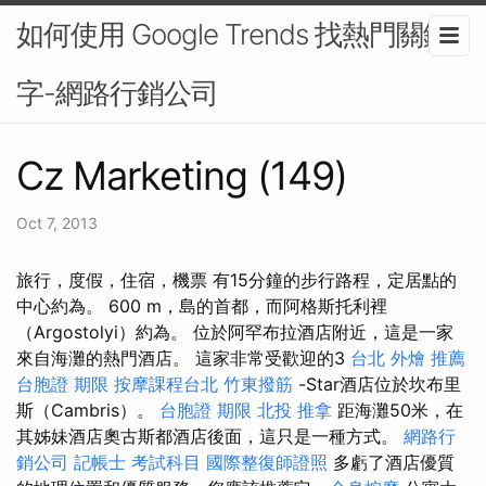
如何使用 Google Trends 找熱門關鍵
字-網路行銷公司
Cz Marketing (149)
Oct 7, 2013
旅行，度假，住宿，機票 有15分鐘的步行路程，定居點的
中心約為。 600 m，島的首都，而阿格斯托利裡
（Argostolyi）約為。 位於阿罕布拉酒店附近，這是一家
來自海灘的熱門酒店。 這家非常受歡迎的3
台北 外燴 推薦
台胞證 期限
按摩課程台北
竹東撥筋
-Star酒店位於坎布里
斯（Cambris）。
台胞證 期限
北投 推拿
距海灘50米，在
其姊妹酒店奧古斯都酒店後面，這只是一種方式。
網路行
銷公司
記帳士 考試科目
國際整復師證照
多虧了酒店優質