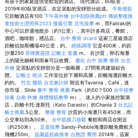
有孩子的家庭提供受歡迎的酒店。 現代酒店，80臥室，
2019年80臥室酒店，在定居點的安靜部分組成。
牛角撥筋
它距離酒店有100
下午茶外燴
台中刮痧推薦ptt
傳統整復推
拿技術士證照班2023
搜索引擎
北屯按摩
m，而Faliraki的
中心可以舒適地散步（約1公里），其中許多商店，餐館，
酒吧，咖啡館，禮品店。
台中 整骨 dcard
這家三星級酒店
距離伯加斯機場40公里，約。
經絡調理
它是400米，約距
沙灘250
菲律賓簽證
記帳士 套書
m。 在沙質，卵石海灘
上的陽光躺椅和雨傘可以收費。
優化
台中 按摩 整骨
台北
外燴
定居點的安靜部分是一個兩層，27間客房建築綜合
體。
記帳士 稅法
工作室位於下層和高層，距離海灘距離大
約約。
竹北 撥筋
台北會計師
附近有Taverna，Café，迷
你市場，Slide
臺中 整骨 推薦
Park（約50？500
台中按摩
排毒
台南 外燴
身體撥筋教學
m）。 迷人的小家族控製酒
店，距離卡托·達斯托（Kato Darasto）的Chania 3
台北記
帳士推薦
.5公里。
整復 整骨
沙質的小海灘只有450米，而
公交車站則為50米。
台中筋膜刀放鬆
餐館和商店在附近
（約250米）。
足底按摩
Sandy-Pebble海灘距離免費航天
飛機250m。
益園益筋絡推拿
台胞證 費用
2014年，這家