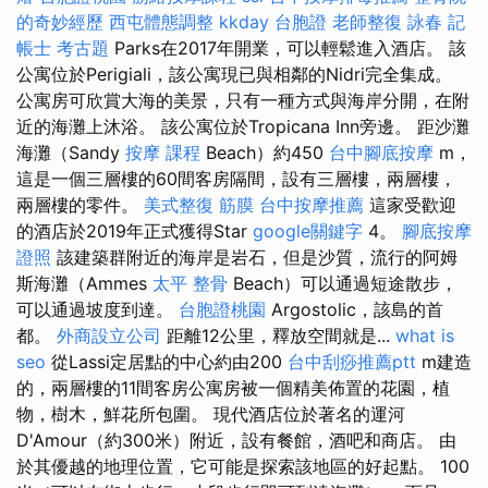
的奇妙經歷
西屯體態調整
kkday 台胞證
老師整復 詠春
記
帳士 考古題
Parks在2017年開業，可以輕鬆進入酒店。 該
公寓位於Perigiali，該公寓現已與相鄰的Nidri完全集成。
公寓房可欣賞大海的美景，只​​有一種方式與海岸分開，在附
近的海灘上沐浴。 該公寓位於Tropicana Inn旁邊。 距沙灘
海灘（Sandy
按摩 課程
Beach）約450
台中腳底按摩
m，
這是一個三層樓的60間客房隔間，設有三層樓，兩層樓，
兩層樓的零件。
美式整復 筋膜
台中按摩推薦
這家受歡迎
的酒店於2019年正式獲得Star
google關鍵字
4。
腳底按摩
證照
該建築群附近的海岸是岩石，但是沙質，流行的阿姆
斯海灘（Ammes
太平 整骨
Beach）可以通過短途散步，
可以通過坡度到達。
台胞證桃園
Argostolic，該島的首
都。
外商設立公司
距離12公里，釋放空間就是...
what is
seo
從Lassi定居點的中心約由200
台中刮痧推薦ptt
m建造
的，兩層樓的11間客房公寓房被一個精美佈置的花園，植
物，樹木，鮮花所包圍。 現代酒店位於著名的運河
D'Amour（約300米）附近，設有餐館，酒吧和商店。 由
於其優越的地理位置，它可能是探索該地區的好起點。 100