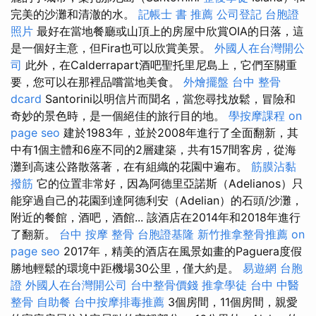
完美的沙灘和清澈的水。
記帳士 書 推薦
公司登記
台胞證
照片
最好在當地餐廳或山頂上的房屋中欣賞OIA的日落，這
是一個好主意，但Fira也可以欣賞美景。
外國人在台灣開公
司
此外，在Calderrapart酒吧聖托里尼島上，它們至關重
要，您可以在那裡品嚐當地美食。
外燴擺盤
台中 整骨
dcard
Santorini以明信片而聞名，當您尋找放鬆，冒險和
奇妙的景色時，是一個絕佳的旅行目的地。
學按摩課程
on
page seo
建於1983年，並於2008年進行了全面翻新，其
中有1個主體和6座不同的2層建築，共有157間客房，從海
灘到高速公路散落著，在有組織的花園中遍布。
筋膜沾黏
撥筋
它的位置非常好，因為阿德里亞諾斯（Adelianos）只
能穿過自己的花園到達阿德利安（Adelian）的石頭/沙灘，
附近的餐館，酒吧，酒館... 該酒店在2014年和2018年進行
了翻新。
台中 按摩 整骨
台胞證基隆
新竹推拿整骨推薦
on
page seo
2017年，精美的酒店在風景如畫的Paguera度假
勝地輕鬆的環境中距機場30公里，僅大約是。
易遊網 台胞
證
外國人在台灣開公司
台中整骨價錢
推拿學徒
台中 中醫
整骨
自助餐
台中按摩排毒推薦
3個房間，11個房間，親愛