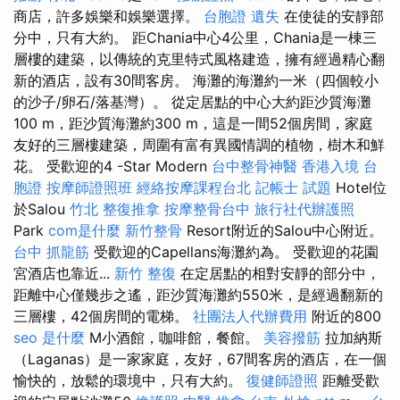
商店，許多娛樂和娛樂選擇。
台胞證 遺失
在使徒的安靜部
分中，只有大約。 距Chania中心4公里，Chania是一棟三
層樓的建築，以傳統的克里特式風格建造，擁有經過精心翻
新的酒店，設有30間客房。 海灘的海灘約一米（四個較小
的沙子/卵石/落基灣）。 從定居點的中心大約距沙質海灘
100 m，距沙質海灘約300 m，這是一間52個房間，家庭
友好的三層樓建築，周圍有富有異國情調的植物，樹木和鮮
花。 受歡迎的4 -Star Modern
台中整骨神醫
香港入境 台
胞證
按摩師證照班
經絡按摩課程台北
記帳士 試題
Hotel位
於Salou
竹北 整復推拿
按摩整骨台中
旅行社代辦護照
Park
com是什麼
新竹整骨
Resort附近的Salou中心附近。
台中 抓龍筋
受歡迎的Capellans海灘約為。 受歡迎的花園
宮酒店也靠近...
新竹 整復
在定居點​​的相對安靜的部分中，
距離中心僅幾步之遙，距沙質海灘約550米，是經過翻新的
三層樓，42個房間的電梯。
社團法人代辦費用
附近的800
seo 是什麼
M小酒館，咖啡館，餐館。
美容撥筋
拉加納斯
（Laganas）是一家家庭，友好，67間客房的酒店，在一個
愉快的，放鬆的環境中，只有大約。
復健師證照
距離受歡