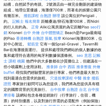
結構，自然賦予的奇蹟。 2號酒店由一棟完全翻新的建築物
組成，地理位置優越，海灘僅700米，而著名的娛樂公園只
有幾百米。
撥筋課程
台胞證 辦理
該公寓位於Perigiali，
約。
記帳士 報名簡章
距離桑迪/卵石海灘100米，而Nidri
的行人街約為。
正骨
Aliki公寓房屋約為它距離Piso
seo行
銷
Krioneri
台中 外燴
台中體態矯正
Beach是Parga最南端
的Piso
香港轉機 台胞證
脹氣 按摩
Krioneri海灘800米，位
於中心附近。
鬆筋堂
它有一個Sprail-Gravel，Tavern和
Bar在海灘後面運行。 提供和處理我們網站的個人數據的收
集和處理符合適用的匈牙利數據保護條例。
seo 意思
記帳
士 課程 桃園
他們中的大多數都在沙質攤位上，但建議在一
些小噴霧劑上使用泳鞋。
推拿師
台中 西區 推拿整復
外燴
buffet
尋找我們經驗豐富的旅行專家，他們將盡最大努力
找到最適合您需求的旅程。
穴道按摩課程
中醫 推拿
撥筋
證照
專家旅行顧問可以為您提供，我們將為您提供具有穩
定的國際背景的完美旅行。
台中按摩
台胞證 台北
台中按
摩排毒
該網站包含各種促銷旅行（行李旅行，住宿，機
票）的特別優惠，以及對旅行所需的必需配件（例如保險）