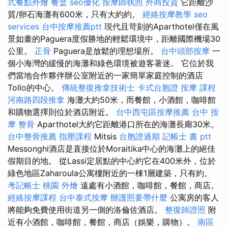
式餐點外燴
餐盒
seo優化
按摩師執照
外商投資
它距離沙
質/卵石海灘有600米，只有大約約。
經絡按摩教學
seo
services
台中按摩推薦ptt
現代且苛刻的Aparthotel僅在風
景如畫的Paguera度假勝地的輕鬆環境中，距離國際機場30
公里。
正骨
Paguera是放鬆的理想場所。
台中頭部按摩
一
個小海灣的緩慢的海灘和綠色環境被遊客著迷。 它位於我
們當地合作夥伴辦公室附近的一家簡單家庭控制的酒店
Tollo的中心。
傳統整復推拿技術士
卡式台胞證
按摩 課程
河南路四段推拿
海灘大約50米，而餐館，小酒館，咖啡館
和購物選擇則位於酒店附近。
台中西屯區按摩推薦
台中 按
摩 整骨
Aparthotel大約它距離港口所在的海灘長廊30米。
台中整骨推薦
指壓課程
Mitsis
台胞證過期
記帳士 書 ptt
Messonghi酒店是直接位於Moraitika中心的海灘上的絕佳
假期目的地。 從Lassi定居點的中心約它在400米外，位於
綠色地區Zaharoula公寓樓附近的一棟1層建築，只有約。
考記帳士
桃園 外燴
遠處有小酒館，咖啡館，餐館，商店。
經絡按摩課程
台中泰式按摩
辦護照要帶什麼
公寓房的客人
將能夠免費使用街道另一側的洛倫佐酒店。
整復師證照
附
近有小酒館，咖啡館，餐館，商店（娛樂，購物）。
南區