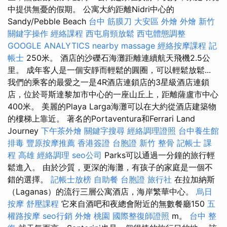
中提供無憂的假期。 公寓大約距離Nidri中心的
Sandy/Pebble Beach
台中 筋膜刀
大安區 外燴
外燴 新竹
關鍵字操作
經絡課程
西屯肩頸放鬆
西屯體態調整
GOOGLE ANALYTICS
nearby massage
經絡按摩課程
記
帳士
250米。 酒店的沙礫石海灘距離連續航天飛機2.5公
里。 成年客人是一個安靜而輕鬆的圓圈，可以輕鬆放鬆...
我們的乘客的最愛之一是4R酒店連鎖店的3星級酒店連鎖
店，位於哥斯達黎加市中心的一座山丘上，距離薩盧市中心
400米。 美麗的Playa Larga海灘可以在大約從酒店建築物
的樓梯上靠近。 著名的Portaventura和Ferrari Land
Journey
下午茶外燴
關鍵字搜尋
經絡調理證照
台中養生館
排毒
豐原按摩推薦
香港簽證 台胞證
新竹 整骨
記帳士 課
程 高雄
經絡調理
seo公司
Parks可以通過一分鐘的旅行輕
鬆進入。 由於沙質，更深的海灘，有孩子的家庭是一個不
錯的選擇。
記帳士放榜
自助餐
台胞證 旅行社
在拉加納斯
（Laganas）的流行三層公寓酒店，海岸繁華中心。
烏日
按摩
舒壓課程
它來自酒吧和夜總會附近的無數餐廳150
五
權路按摩
seo行銷
外燴 桃園
國際整復師證照
m。
台中 整