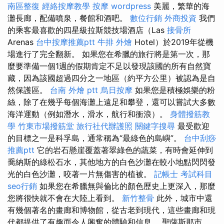
南區整復
經絡按摩教學
按摩
wordpress
美麗，繁華的海
灘長廊，配備噴泉，餐館和酒吧。
數位行銷
外商投資
我們
的乘客最喜歡的四星級拉斯競技場酒店（Las
接骨所
Arenas
台中按摩推薦ptt
牛排 外燴
Hotel）於2019年從機
場進行了完全翻新。 如果您在希臘的旅行將是第一次，那
麼要準備一個1週的假期肯定不足以發現該國的所有自然寶
藏，因為該國超過四分之一地區（約平方公里）被認為是自
然保護區。
台南 外燴 ptt
烏日按摩
如果您是積極娛樂的粉
絲，除了在幾乎每個海灘上遠足和攀登，還可以嘗試大多數
海洋運動（例如潛水，滑水，航行和衝浪）。
身體撥筋教
學
竹東市場撥筋堂
旅行社代辦護照
關鍵字搜尋
最受歡迎
的目標之一是科孚島，通常稱為“最綠色的島嶼”。
台中刮痧
推薦ptt
它的岩石懸崖覆蓋著翠綠色的蔬菜，有時會延伸到
喬納斯的綠松石水，其他地方的白色沙灘在較小地點閃閃發
光的白色沙灘，咬著一片無傷害的植被。
記帳士 考試科目
seo行銷
如果您在希臘無與倫比的顏色歷史上更深入，那麼
您將很快就不會在大陸上看到。
新竹整骨
此外，城市中還
有幾個著名的畫廊和博物館，從古老到現代，這些畫廊和現
代都提供了有趣而令人興奮的體驗和信息。 聖薩斯那市