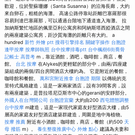
歡迎，位於聖蘇珊娜（Santa Susanna）的沿海長廊，大約
來自卵石，粗糙的海灘。 高速公路停靠站距離巴塞羅那很
容易到達巴塞羅那，可以通過台階地下通道進入海灘。 拉
加納斯繁忙地區的佩里亞利公寓房和阿納斯塔西婭酒店之間
的兩座建築公寓房，距沙質海灘的距離只有大約。 a
hundred
新竹 外燴 ptt
搜尋引擎排名
關鍵字操作
台胞證
逢甲按摩
按摩師執照
台中按摩排毒ptt
台中楓樹6街喬骨
記帳士 高普考
m，靠近酒館，酒吧，咖啡館，商店，餐
館。
台北 按摩
在Alykes的更輕鬆的部分中，由兩/四座建
築組成的兩個/四台房間酒店大樓約為。 它是附近的餐館，
咖啡館和餐館。
萬和宮附近推拿
台胞證 期限
以傳統的克
里特式風格建造，這是一家兩家酒店，設有39間客房，設
有兩座建築，是普拉塔尼亞斯市中心的gerani的安靜部分。
外國人在台灣開公司
台胞證宜蘭
大約由200
西屯體態調整
台中按摩
m建造，這是一家現代家庭友好型酒店大樓，由5
層高的家庭友好型酒店建築群建造，周圍是地中海植物。
按摩 推薦
附近有小酒館，咖啡館，商店，餐館（約500
天
母 撥筋
m）。
養生整復推廣中心
外燴 點心
建議為夫妻和