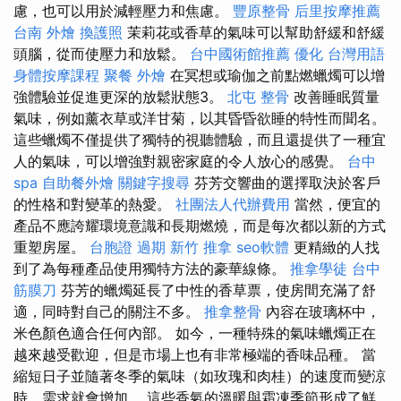
慮，也可以用於減輕壓力和焦慮。
豐原整骨
后里按摩推薦
台南 外燴
換護照
茉莉花或香草的氣味可以幫助舒緩和舒緩
頭腦，從而使壓力和放鬆。
台中國術館推薦
優化 台灣用語
身體按摩課程
聚餐 外燴
在冥想或瑜伽之前點燃蠟燭可以增
強體驗並促進更深的放鬆狀態3。
北屯 整骨
改善睡眠質量
氣味，例如薰衣草或洋甘菊，以其昏昏欲睡的特性而聞名。
這些蠟燭不僅提供了獨特的視聽體驗，而且還提供了一種宜
人的氣味，可以增強對親密家庭的令人放心的感覺。
台中
spa
自助餐外燴
關鍵字搜尋
芬芳交響曲的選擇取決於客戶
的性格和對變革的熱愛。
社團法人代辦費用
當然，便宜的
產品不應誇耀環境意識和長期燃燒，而是每次都以新的方式
重塑房屋。
台胞證 過期
新竹 推拿
seo軟體
更精緻的人找
到了為每種產品使用獨特方法的豪華線條。
推拿學徒
台中
筋膜刀
芬芳的蠟燭延長了中性的香草票，使房間充滿了舒
適，同時對自己的關注不多。
推拿整骨
內容在玻璃杯中，
米色顏色適合任何內部。 如今，一種特殊的氣味蠟燭正在
越來越受歡迎，但是市場上也有非常極端的香味品種。 當
縮短日子並隨著冬季的氣味（如玫瑰和肉桂）的速度而變涼
時，需求就會增加。 這些香氣的溫暖與霜凍季節形成了鮮