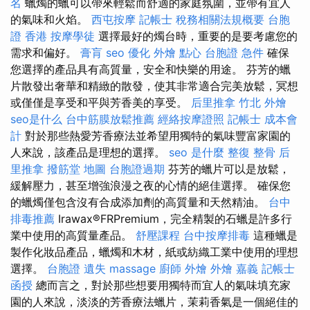
名
蠟燭的蠟可以帶來輕鬆而舒適的家庭氛圍，並帶有宜人
的氣味和火焰。
西屯按摩
記帳士 稅務相關法規概要
台胞
證 香港
按摩學徒
選擇最好的燭台時，重要的是要考慮您的
需求和偏好。
膏肓
seo 優化
外燴 點心
台胞證 急件
確保
您選擇的產品具有高質量，安全和快樂的用途。 芬芳的蠟
片散發出奢華和精緻的散發，使其非常適合完美放鬆，冥想
或僅僅是享受和平與芳香美的享受。
后里推拿
竹北 外燴
seo是什么
台中筋膜放鬆推薦
經絡按摩證照
記帳士 成本會
計
對於那些熱愛芳香療法並希望用獨特的氣味豐富家園的
人來說，該產品是理想的選擇。
seo 是什麼
整復 整骨
后
里推拿
撥筋堂 地圖
台胞證過期
芬芳的蠟片可以是放鬆，
緩解壓力，甚至增強浪漫之夜的心情的絕佳選擇。 確保您
的蠟燭僅包含沒有合成添加劑的高質量和天然精油。
台中
排毒推薦
Irawax®FRPremium，完全精製的石蠟是許多行
業中使用的高質量產品。
舒壓課程
台中按摩排毒
這種蠟是
製作化妝品產品，蠟燭和木材，紙或紡織工業中使用的理想
選擇。
台胞證 遺失
massage
廚師 外燴
外燴 嘉義
記帳士
函授
總而言之，對於那些想要用獨特而宜人的氣味填充家
園的人來說，淡淡的芳香療法蠟片，茉莉香氣是一個絕佳的