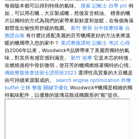
每個版本都可以得到特殊的氣味。
搜索
記帳士 自學 ptt
例
如，可以用石蠟，大豆製成蠟，然後富含精油。 檀香的蠟
片以獨特的方式為我們的家帶來新鮮度和放鬆，在每個角落
都營造出愉悅而舒緩的氛圍。
新竹 整骨
台中按摩排毒
台
胞證台南
有什麼比搭配美麗的芬芳蠟燭更好的方法來將溫
暖的蠟燭帶入您的家中？
美式整復課程
記帳士 考試 心得
自2006年以來，Woodwick®品牌帶來了美麗而獨特的氣
味，對其所有感官感到滿意。
新竹 按摩
它是木芯的特徵，
在燃燒過程中骨折微弱，使芬芳的蠟燭燃燒著獨特的心情。
傳統整復推拿技術士證照班2023
選擇性高質量的大豆蠟是
由可持續來源製成的。
search engine optimization
外燴
buffet
士林 整復
關鍵字優化
Woodwick®蠟燭是精緻的獨
特氣味配件，以優雅的玻璃花瓶或橢圓形的“船”提供。