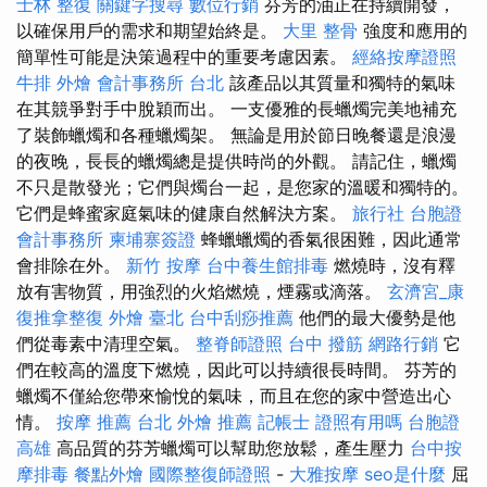
士林 整復
關鍵字搜尋
數位行銷
芬芳的油正在持續開發，
以確保用戶的需求和期望始終是。
大里 整骨
強度和應用的
簡單性可能是決策過程中的重要考慮因素。
經絡按摩證照
牛排 外燴
會計事務所 台北
該產品以其質量和獨特的氣味
在其競爭對手中脫穎而出。 一支優雅的長蠟燭完美地補充
了裝飾蠟燭和各種蠟燭架。 無論是用於節日晚餐還是浪漫
的夜晚，長長的蠟燭總是提供時尚的外觀。 請記住，蠟燭
不只是散發光；它們與燭台一起，是您家的溫暖和獨特的。
它們是蜂蜜家庭氣味的健康自然解決方案。
旅行社 台胞證
會計事務所
柬埔寨簽證
蜂蠟蠟燭的香氣很困難，因此通常
會排除在外。
新竹 按摩
台中養生館排毒
燃燒時，沒有釋
放有害物質，用強烈的火焰燃燒，煙霧或滴落。
玄濟宮_康
復推拿整復
外燴 臺北
台中刮痧推薦
他們的最大優勢是他
們從毒素中清理空氣。
整脊師證照
台中 撥筋
網路行銷
它
們在較高的溫度下燃燒，因此可以持續很長時間。 芬芳的
蠟燭不僅給您帶來愉悅的氣味，而且在您的家中營造出心
情。
按摩 推薦
台北 外燴 推薦
記帳士 證照有用嗎
台胞證
高雄
高品質的芬芳蠟燭可以幫助您放鬆，產生壓力
台中按
摩排毒
餐點外燴
國際整復師證照
-
大雅按摩
seo是什麼
屈