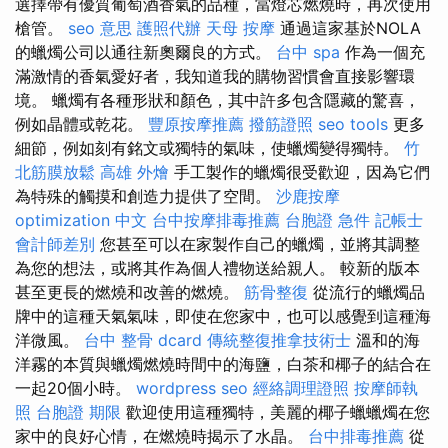
選擇帶有優質葡萄酒香氣的品種，當燈芯燃燒時，再次使用
槍管。
seo 意思
護照代辦
天母 按摩
通過這家基於NOLA
的蠟燭公司以通往新奧爾良的方式。
台中 spa
作為一個充
滿激情的香氣愛好者，我知道我的購物習慣會直接影響環
境。 蠟燭有各種形狀和顏色，其中許多包含隱藏的驚喜，
例如晶體或乾花。
豐原按摩推薦
撥筋證照
seo tools
更多
細節，例如刻有銘文或獨特的氣味，使蠟燭變得獨特。
竹
北筋膜放鬆
高雄 外燴
手工製作的蠟燭很受歡迎，因為它們
為特殊的觸摸和創造力提供了空間。
沙鹿按摩
optimization 中文
台中按摩排毒推薦
台胞證 急件
記帳士
會計師差別
您甚至可以在家製作自己的蠟燭，並將其調整
為您的想法，或將其作為個人禮物送給親人。 較新的版本
甚至更長的燃燒和改善的燃燒。
筋骨整復
從流行的蠟燭品
牌中的這種天氣氣味，即使在您家中，也可以感覺到這種海
洋微風。
台中 整骨 dcard
傳統整復推拿技術士
溫和的海
洋霧的本質與蠟燭燃燒時間中的海鹽，白茶和椰子的結合在
一起20個小時。
wordpress seo
經絡調理證照
按摩師執
照
台胞證 期限
歡迎使用這種獨特，美麗的椰子蠟蠟燭在您
家中的良好心情，在燃燒時揭示了水晶。
台中排毒推薦
從