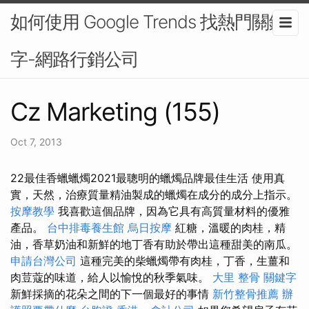
如何使用 Google Trends 找熱門關鍵
字-網路行銷公司
Cz Marketing (155)
Oct 7, 2013
22最佳香蠟蠟燭2021最聰明的蠟燭品牌最佳生活 使用真
實，天然，治療質量精油製成的蠟燭在成分的成分上指示。
按摩教學
我喜歡這個品牌，因為它具有高質量材料的優雅
產品。
台中排毒養生館
烏日按摩
紅糖，溫暖的肉桂，精
油，香草奶油和新鮮的地丁香有助於帶出這種甜美的南瓜。
申請台灣公司
這種完美的柴蠟燭帶有肉桂，丁香，生薑和
肉荳蔻的味道，給人以愉悅的秋季氣味。
大里 整骨
關鍵字
新鮮採摘的花朵之間的下一個最好的事情
新竹整骨推薦
辦