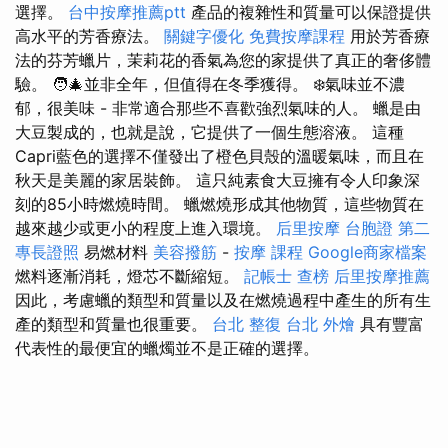
選擇。
台中按摩推薦ptt
產品的複雜性和質量可以保證提供
高水平的芳香療法。
關鍵字優化
免費按摩課程
用於芳香療
法的芬芳蠟片，茉莉花的香氣為您的家提供了真正的奢侈體
驗。 🧑‍🎄並非全年，但值得在冬季獲得。 ❄️氣味並不濃
郁，很美味 - 非常適合那些不喜歡強烈氣味的人。 蠟是由
大豆製成的，也就是說，它提供了一個生態溶液。 這種
Capri藍色的選擇不僅發出了橙色貝殼的溫暖氣味，而且在
秋天是美麗的家居裝飾。 這只純素食大豆擁有令人印象深
刻的85小時燃燒時間。 蠟燃燒形成其他物質，這些物質在
越來越少或更小的程度上進入環境。
后里按摩
台胞證
第二
專長證照
易燃材料
美容撥筋
-
按摩 課程
Google商家檔案
燃料逐漸消耗，燈芯不斷縮短。
記帳士 查榜
后里按摩推薦
因此，考慮蠟的類型和質量以及在燃燒過程中產生的所有生
產的類型和質量也很重要。
台北 整復
台北 外燴
具有豐富
代表性的最便宜的蠟燭並不是正確的選擇。