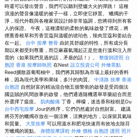
時還可以發出聲音，我們可以聽到壁爐大火的彈跳！ 這種
浪漫的聲音像溫暖的被子一樣，立即使它靜置。 蠟燭的干
淨，現代外觀與各種家居設計師非常協調，您將得到所有客
人的保證。 午夜，這種濃郁的柔軟的氣味啟發了煙花，將
煙熏香根草和芳香荳蔻與溫暖的琥珀色，辣肉荳蔻和姜結合
在一起。
台中 按摩 整骨
由於其舒緩的特性，所有成分長
期以來都受到尊重，而亞麻霧氣濺起正是您進行溫和注入所
需的（如果我們見過的話，矛盾的話！）。
整復師證照
台
胞證 香港
按摩師執照
在Nest
設立投資公司
外燴茶點
Reed擴散器葡萄柚中，我們將其歸類為市場上最好的香料
棒，因為現代美學和果味，多汁的肉質。
中清路 按摩
香港
台胞證
自然財富的精油混合物五個警衛的啟發是受四個法
國盜賊的民間故事的啟發，他們通過隨機選舉草藥組合而意
外選擇了瘟疫。
肌肉酸痛
丁香，檸檬，迷迭香和桉樹是Du
台中西屯按摩
Jour的秩序，它們仍然處於自然財富。 建議
將芬芳的蠟燭存放在一個涼爽，涼爽的地方，以保留其氣味
和質量。
大里按摩
可以用溫水和肥皂快速而有效地去除芬
芳蠟燭的斑點。
身體按摩課程
外燴 價格
台胞證 護照 照片