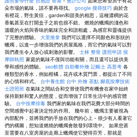
護照要帶什麼
台胞證 香港
-
會計公司
如果您希望房子有花
朵市場的氣味，請不要再尋找。
google 搜尋技巧
由於含
有橙花，野生黃疸，garden和甜美的相思，這種濃稠的花
香氣甚至在打開盒子之前也很不錯。 燃燒的蠟燭的淺色和
溫暖的火焰與香味的氣味完全和諧相處，為感官和靈魂提供
了完整的體驗。
大里推拿
我們可以選擇不同顏色和形狀的
蠟燭，以進一步增強我們的房屋風格，而它們的氣味可以對
我們產生令人放心或刺激的影響。
士林 整骨
護照申請
按
摩師執照
家庭的氣味不僅與功能有關，而且還可以提供美
學和感性的體驗。
seo軟體
自助餐外燴
記帳士 高普考
各
種類型的香水，例如柑橘，花卉或木質門票，都提出了不同
的心情和样式。
台中養生館
台中 外燴 茶點
腳底按摩技術
士證照班
在氣味之間結合和交替使我們有機會在家中始終
保持新鮮和驚人的態度，從而增強了日常生活中的感官體
驗。
台中按摩排毒
我們家的氣味在我們花費大部分時間的
空間感覺中起著決定性的作用。 幾年前，蠟燭主要被視為
內部配件，並將我們的手放在我們的心上 - 很少有人看著它
們的構圖，想知道燃燒的蠟燭會散發到環境中。 如果您甚
至需要在八室房屋的走廊上蠟燭使它變得芬芳，那就是