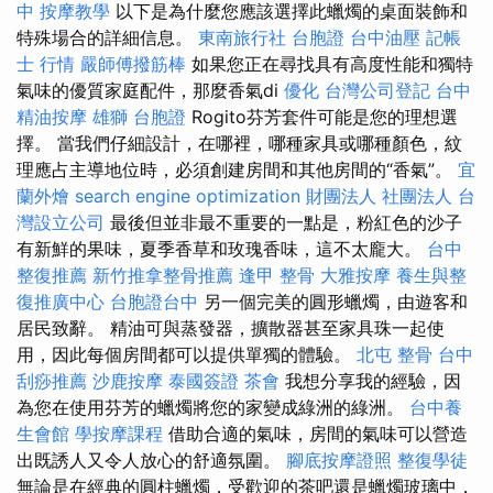
中
按摩教學
以下是為什麼您應該選擇此蠟燭的桌面裝飾和
特殊場合的詳細信息。
東南旅行社 台胞證
台中油壓
記帳
士 行情
嚴師傅撥筋棒
如果您正在尋找具有高度性能和獨特
氣味的優質家庭配件，那麼香氣di
優化
台灣公司登記
台中
精油按摩
雄獅 台胞證
Rogito芬芳套件可能是您的理想選
擇。 當我們仔細設計，在哪裡，哪種家具或哪種顏色，紋
理應占主導地位時，必須創建房間和其他房間的“香氣”。
宜
蘭外燴
search engine optimization
財團法人 社團法人
台
灣設立公司
最後但並非最不重要的一點是，粉紅色的沙子
有新鮮的果味，夏季香草和玫瑰香味，這不太龐大。
台中
整復推薦
新竹推拿整骨推薦
逢甲 整骨
大雅按摩
養生與整
復推廣中心
台胞證台中
另一個完美的圓形蠟燭，由遊客和
居民致辭。 精油可與蒸發器，擴散器甚至家具珠一起使
用，因此每個房間都可以提供單獨的體驗。
北屯 整骨
台中
刮痧推薦
沙鹿按摩
泰國簽證
茶會
我想分享我的經驗，因
為您在使用芬芳的蠟燭將您的家變成綠洲的綠洲。
台中養
生會館
學按摩課程
借助合適的氣味，房間的氣味可以營造
出既誘人又令人放心的舒適氛圍。
腳底按摩證照
整復學徒
無論是在經典的圓柱蠟燭，受歡迎的茶吧還是蠟燭玻璃中，