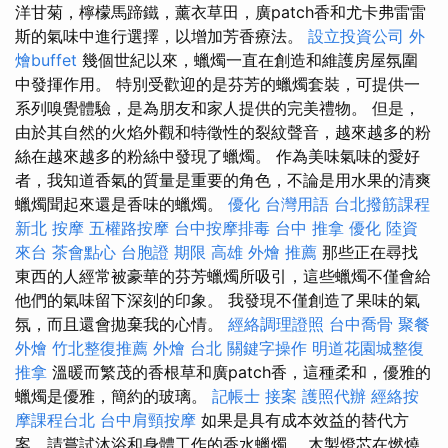
洋甘菊，檸檬馬蹄鐵，薰衣草田，廣patch香和尤卡弗雷雷
斯的氣味中進行選擇，以增加芳香療法。
設立投資公司
外
燴buffet
幾個世紀以來，蠟燭一直在創造和維護房屋氛圍
中發揮作用。 特別受歡迎的是芬芳的蠟燭套裝，可提供一
系列嗅覺體驗，是為朋友和家人提供的完美禮物。 但是，
由於其自​​然的火焰外觀和特徵性的裂紋聲音，越來越多的粉
絲在越來越多的粉絲中發現了蠟燭。 作為美味氣味的愛好
者，我知道香氣的質量是重要的角色，不論是用水果的清爽
蠟燭聞起來還是香味的蠟燭。
優化 台灣用語
台北撥筋課程
新北 按摩
五權路按摩
台中按摩排毒
台中 推拿
優化
陸資
來台
茶會點心
台胞證 期限
高雄 外燴 推薦
那些正在尋找
東西的人經常被豪華的芬芳蠟燭所吸引，這些蠟燭不僅會給
他們的氣味留下深刻的印象。 我發現不僅創造了果味的氣
氛，而且還會拋棄我的心情。
經絡調理證照
台中喬骨
聚餐
外燴
竹北整復推薦
外燴 台北
關鍵字操作
明道花園城整復
推拿
溫暖而繁茂的香根草和廣patch香，這種柔和，優雅的
蠟燭是優雅，簡約的玻璃。
記帳士 接案
護照代辦
經絡按
摩課程台北
台中肩頸按摩
如果是具有成本效益的替代方
案，請嘗試沐浴和身體工作的香水蠟燭。 木製燈芯在燃燒