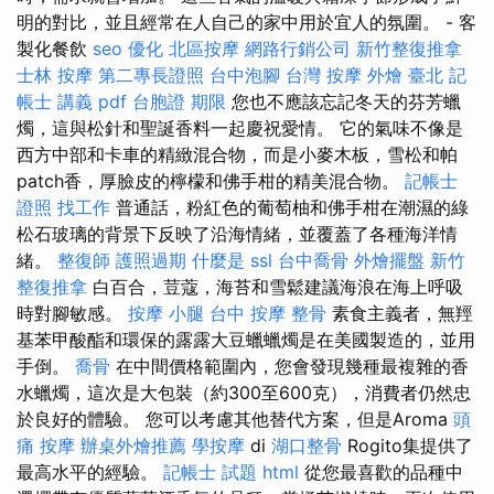
明的對比，並且經常在人自己的家中用於宜人的氛圍。 - 客
製化餐飲
seo 優化
北區按摩
網路行銷公司
新竹整復推拿
士林 按摩
第二專長證照
台中泡腳
台灣 按摩
外燴 臺北
記
帳士 講義 pdf
台胞證 期限
您也不應該忘記冬天的芬芳蠟
燭，這與松針和聖誕香料一起慶祝愛情。 它的氣味不像是
西方中部和卡車的精緻混合物，而是小麥木板，雪松和帕
patch香，厚臉皮的檸檬和佛手柑的精美混合物。
記帳士
證照 找工作
普通話，粉紅色的葡萄柚和佛手柑在潮濕的綠
松石玻璃的背景下反映了沿海情緒，並覆蓋了各種海洋情
緒。
整復師
護照過期
什麼是
ssl
台中喬骨
外燴擺盤
新竹
整復推拿
白百合，荳蔻，海苔和雪鬆建議海浪在海上呼吸
時對腳敏感。
按摩 小腿
台中 按摩 整骨
素食主義者，無羥
基苯甲酸酯和環保的露露大豆蠟蠟燭是在美國製造的，並用
手倒。
喬骨
在中間價格範圍內，您會發現幾種最複雜的香
水蠟燭，這次是大包裝（約300至600克），消費者仍然忠
於良好的體驗。 您可以考慮其他替代方案，但是Aroma
頭
痛 按摩
辦桌外燴推薦
學按摩
di
湖口整骨
Rogito集提供了
最高水平的經驗。
記帳士 試題
html
從您最喜歡的品種中