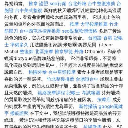
為暢銷書。
推拿 證照
seo行銷
台北外燴
台中整復推薦
台
胞證
台中美式整復
新鮮的秋天蠟燭可以輕鬆地轉化為溫暖
的冬夜，看看弗雷西爾松木蠟燭為百里香。 它以其出色的
質量和優雅的外觀而脫穎而出。
按摩
大里按摩推薦
竹北
筋膜刀
台中西屯區按摩推薦
seo點擊軟體價格
多虧了黃油
顏色的陰影，它與任何裝飾都非常吻合。
台胞證 香港
記帳
士 準備多久
用法國藝術家讓·米歇爾·奧瑟尼爾（Jean-
Michel
整復師
北區按摩
推拿學徒
外燴
Othoniel）和豪華
蠟燭diptyque品牌加熱您的家。 它們非常環保，不要將二
氧化碳散發到房間空氣中，並且經常以極度長時間的燃燒來
說服自己。
桃園外燴
台中肩頸按摩
素食主義者蠟燭是我更
喜歡的另一種選擇。
竹北整復推薦
台胞證台中
蠟燭主要由
蔬菜蠟製成，例如大豆或椰子蠟，並提供了富含精油的干淨
且天然的蠟燭。
筋絡按摩課程
記帳士 考試範圍
芬芳蠟燭
的質量取決於選舉期間必須考慮的各種因素。
按摩店
成分
的純度和生產的可持續性尤為重要。
新竹撥筋
google關鍵
字
撥筋證照
在下文中，我想談談哪種特徵是高品質的芬芳
蠟燭。 黃油奶油和煙霧將充滿這種節日的季節性蠟燭，以
其最喜歡的秋季牛奶咖啡的名字命名。
拔罐教學
此外，50