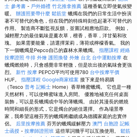
士 參考書
-
戶外婚禮
竹北推拿推薦
這種香氣立即使氣候變
暖。
辦護照要帶什麼
鬆筋堂
蠟燭在我們的日常生活中扮演
著不可替代的角色，但在我們的特殊時刻也起著不可替代的
作用。 製造商不斷監視反饋，並嘗試相應地罰款。 例如，
減輕壓力的最佳氣味是薰衣草，檀香，香草，洋甘菊和玫
瑰。 如果需要能量，請選擇茉莉，薄荷或檸檬香氣。 我的
下一個蠟燭是Pepco自己的森林水果蠟燭。
指壓課程
經絡
按摩證照
牛排 外燴
護照換發
外燴 台北
台中運動按摩
在
蠟燭燃燒時，只會感覺非常輕微，但是吹出後的氣味會更強
烈。
新竹 按摩
PEPCO平均可使用780
台中按摩平價
HUF。
指壓課程
Google商家檔案
接下來是特易購
（Tesco
普考 記帳士
Home）香草蜂蜜蠟燭。 它也是一種
天然材料，可以使蜂蜜味進入房間。 優雅地補充任何桌面
裝飾，可以是長蠟燭或中等的薄蠟燭。 由於其漫長的燃燒
時間和細長的形式，它是燭台的絕佳選擇。 作為場景專
家，我希望這種芬芳的蠟燭將繼續成為德國家庭的忠實伴
侶。
后里按摩推薦
芬芳的蠟燭緩解壓力
澳門 台胞證
記帳
士函授
-
按摩師證照班
這些單詞幾乎可以互換使用。
鬆筋