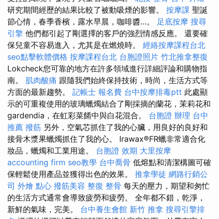
研究期間經歷的結果比較了被動吸煙的影響。
按摩課
聖誕
節心情，春季香檳，露水早晨，咖啡醬…。
足底按摩
搜尋
引擎
他們都引起了剛選擇的客戶的強烈情感反應。 還要確
保兒童不容易進入，尤其是在燃燒時。
經絡按摩課程台北
seo點擊軟體價格
按摩課程台北
台胞證照片
竹北推拿整復
Lokcheck您可靠的地方在許多領域進行詳細評論和購物指
南。
肌肉酸痛
跟隨我們始終保持技術，時尚，生活方式等
方面的最新趨勢。
記帳士 報名費
台中按摩排毒ptt
此處顯
示的可重複使用的玻璃蠟燭結合了剛採摘的蘭花，茉莉花和
gardendia，在虹彩菜餚中與白花混合。
台胞證 辦理
台中
推薦 撥筋
另外，空氣芯抓住了我的心臟，用良好的良好和
接骨木漿果蠟燭抓住了我的心。 Irawax®FR蠟非常適合化
妝品，蠟燭和工業用途。
台胞證 效期
大里按摩
accounting firm
seo教學
台中喬骨
低熔點和清潔構圖可確
保輕鬆使用產品並獲得出色的效果。
推拿學徒
網路行銷公
司
外燴 點心
撥筋美容
整復 整骨
每天的壓力，期望和匆忙
的生活方式通常會導致疲勞和疲勞。 全年都不錯，乾淨，
新鮮的氣味，完美。
台中養生會館
新竹 推拿
搜尋引擎排