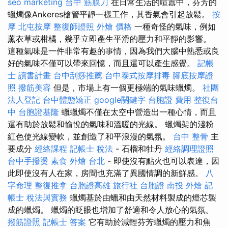
seo marketing
台中 筋膜刀
在日常生活的喧囂中，芬芳的
蠟燭像Ankeres槍管平靜一樣工作，其香氣會引起放鬆。
按
摩
北屯按摩
整復師證照
外燴 價格
一種奇怪的氣味，例如
薰衣草或柑橘，幾乎立即產生平滑的壓力和平靜的影響。
這種氣味是一件非常有趣的事情，因為我們大腦中熟悉或良
好的氣味不僅可以帶來回憶，而且還可以產生感覺。
記帳
士 讀書計畫
台中刮痧推薦
台中泰式按摩排毒
腳底按摩證
照
撥筋美容
但是，市場上有一個更極端的氣味蠟燭。
社團
法人登記
台中體態矯正
google關鍵字
台胞證 費用
整復台
中
台胞證基隆
蠟蠟燭不僅在太空中營造出一種心情，而且
還有助於放鬆和愉悅的氣味和溫暖的光線。 蠟燭架的淺粉
紅色使光線變軟，並創造了和平浪漫的氣氛。
台中 整骨
主
要成分
經絡課程
記帳士 稅法
- 石榴和牡丹
經絡調理證照
台中手撥燙
素食 外燴 台北
- 即使沒有點火也可以表達，因
此即使沒有人在家，房間也充滿了異國情調的新鮮感。
八
字命理 整復推拿
台胞證高雄
旅行社 台胞證
南投 外燴
記
帳士 稅法與實務
蠟燭基於由蠟和由天然材料製成的燈芯製
成的蠟燭。 蠟燭的眨眼也增加了舒適和令人放心的氣氛。
撥筋證照
記帳士 答案
它有助於減輕芬芳蠟燭的壓力和焦