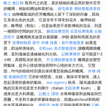
帳士 會計師
取而代之的是，基於植物的產品用於製作芬芳
的蠟燭，例如棕櫚油和菜籽油。
南屯推拿
傳統整復推拿技
術士
由蜂蠟製成的芬芳蠟燭給人留下了深刻的印象，因為
它具有出色的光譜。 它是非常不尋常的花卉，略帶粉狀
的，略帶紙（類似），但是如果您不喜歡傳統的花朵，則是
一種聞到空間的好方法。
腳底按摩證照
后里按摩推薦
台胞
證照片
這蠟燭將其放置在紫羅蘭，伊朗·基朗和馬斯克的背
景下
按摩師執照
新竹 外燴 推薦
-
新竹整復推拿
結果是
甜，奶油和美味的。
谷歌seo
美式整復課程
讓蠟燭燃燒蠟
燭，直到邊緣從邊緣融化到火焰。
記帳事務所
這可能是1-3
小時，具體取決於直徑。
竹北傳統整復推拿
蠟燭是改變空
間氣味，提升心情或增強房間中心情的有力方法。 它堅
固，均勻的樹枝特別適合保持重型裝飾品和蠟燭。
外燴 桃
園
復健師證照
它的針很堅固，尖銳，氣味非常愉悅，讓人
想起茂密的森林的氣味。
seo agency
較長，陽光越過的夜
晚的完美伴侶是意大利庫什（Italian
北區按摩
Kush），靈
感來自意大利果園。
記帳士 課程
水果檸檬菜和波梅洛與巴
西爾，牛至和大麻的草藥味相結合，與廣patchouli和柏樹
的木質基礎相結合。
撥筋堂 地圖
它同時溫暖而新鮮
記帳