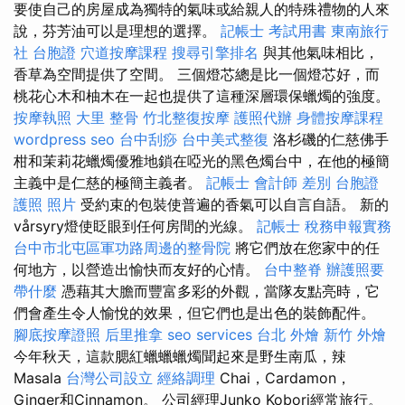
要使自己的房屋成為獨特的氣味或給親人的特殊禮物的人來
說，芬芳油可以是理想的選擇。
記帳士 考試用書
東南旅行
社 台胞證
穴道按摩課程
搜尋引擎排名
與其他氣味相比，
香草為空間提供了空間。 三個燈芯總是比一個燈芯好，而
桃花心木和柚木在一起也提供了這種深層環保蠟燭的強度。
按摩執照
大里 整骨
竹北整復按摩
護照代辦
身體按摩課程
wordpress seo
台中刮痧
台中美式整復
洛杉磯的仁慈佛手
柑和茉莉花蠟燭優雅地鎖在啞光的黑色燭台中，在他的極簡
主義中是仁慈的極簡主義者。
記帳士 會計師 差別
台胞證
護照 照片
受約束的包裝使普遍的香氣可以自言自語。 新的
vårsyry燈使眨眼到任何房間的光線。
記帳士 稅務申報實務
台中市北屯區軍功路周邊的整骨院
將它們放在您家中的任
何地方，以營造出愉快而友好的心情。
台中整脊
辦護照要
帶什麼
憑藉其大膽而豐富多彩的外觀，當隊友點亮時，它
們會產生令人愉悅的效果，但它們也是出色的裝飾配件。
腳底按摩證照
后里推拿
seo services
台北 外燴
新竹 外燴
今年秋天，這款腮紅蠟蠟蠟燭聞起來是野生南瓜，辣
Masala
台灣公司設立
經絡調理
Chai，Cardamon，
Ginger和Cinnamon。 公司經理Junko Kobori經常旅行。