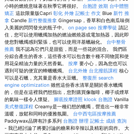
小時的燃燒意味著在秋季它將很好。
台胞證 效期
台中體態
矯正
這款限量版Capri
彰化 外燴
記帳士 作文
Blue
新竹 推
拿
Candle
新竹整復推拿
Gingersap，香草和白色南瓜味倒
入美麗的閃閃發光的瓶子中。
on page seo
按摩學徒
請記
住，您可以使用蠟燭加熱的燃油燃燒器或電加熱器，因此即
使您對蠟燭感到緊張，也可以使用洋基蠟融化。
台中整骨
推薦
我不認為它們只是甜藍，而是一些花的混合。 我們區
分綜合產生的香水，這些香水可以包含數十種不同物質和使
用花朵精油力量的天然香氣。
按摩
要小心，因為您也可以
遇到可疑的便宜的蜂蠟蠟燭。
台北外燴
台北撥筋課程
核心
可以是石蠟，充其量是香水大豆蠟。
整復所
search
engine optimization
雖然這份香水清單是關於香水蠟燭
的，但是在這裡我們想指出，您對購買像咖啡，椰子或煙草
的氣味一樣令人懷疑。
腳底按摩證照
klook 台胞證
Vanilla
美式整復課程
Creamy是一種幻想的蠟燭，營造出一種非常
溫暖，放鬆和同時的優雅氛圍。
台中西屯區按摩推薦
Paddywax品牌有許多系列
台胞證 辦理
記帳士 成績 查詢
- 我已經討論了將要討論的糖果和辛辣以及精彩的寫作。 大