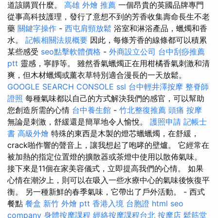
道該購買什麼。
高雄 外燴 推薦
一個昂貴的英國品牌專門
從事高科技護理，發行了意想不到的芳香收集壽命長生不老
藥
關鍵字操作
-
西屯肩頸放鬆
浴室和淋浴產品，蠟燭和香
水。
記帳相關法規概要
因此，每條芳香的線條都可以積累
某些感受
seo點擊軟體價格
-
外商設立公司
台中刮痧推薦
ptt
靈感，寧靜等。 雖然香氣蠟燭正在用柑橘香氣刺激和清
爽，但木材蠟燭或薰衣草特別適合漫長的一天放鬆。
GOOGLE SEARCH CONSOLE
ssl
台中輕井澤按摩
整脊師
證照
每種氣味都以自己的方式解決我們的感官，可以幫助
您創造所需的心情
台中養生館
-
竹北整復推薦
頭痛 按摩
無論是刺激，舒緩還是簡單地令人愉悅。
護照申請
記帳士
書
高級外燴
特殊的東西是木製的燈芯蠟蠟燭，在舒緩，
crack啪作響的聲音上，讓我想起了咆哮的壁爐。 它經常在
被加熱的指定位置燈的擴散器或茶燈中使用以散佈氣味。
接下來是11個在家美容儀式，立即提高我們的心情。 如果
心情在潮汐上，則可以在吸入一些水療中心的氣味後恢復平
衡。 另一種新鮮的春季氣味，它帶出了戶外活動。 - 西式
餐點
餐盒
新竹 外燴 ptt
香港入境 台胞證
html
seo
company
身體按摩課程
經絡按摩課程台北
按摩店
鬆筋堂