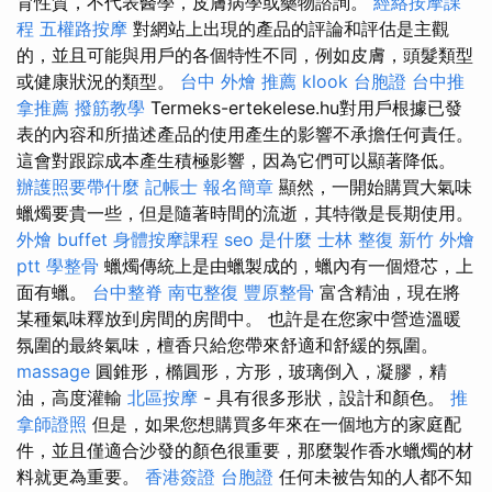
育性質，不代表醫學，皮膚病學或藥物諮詢。
經絡按摩課
程
五權路按摩
對網站上出現的產品的評論和評估是主觀
的，並且可能與用戶的各個特性不同，例如皮膚，頭髮類型
或健康狀況的類型。
台中 外燴 推薦
klook 台胞證
台中推
拿推薦
撥筋教學
Termeks-ertekelese.hu對用戶根據已發
表的內容和所描述產品的使用產生的影響不承擔任何責任。
這會對跟踪成本產生積極影響，因為它們可以顯著降低。
辦護照要帶什麼
記帳士 報名簡章
顯然，一開始購買大氣味
蠟燭要貴一些，但是隨著時間的流逝，其特徵是長期使用。
外燴 buffet
身體按摩課程
seo 是什麼
士林 整復
新竹 外燴
ptt
學整骨
蠟燭傳統上是由蠟製成的，蠟內有一個燈芯，上
面有蠟。
台中整脊
南屯整復
豐原整骨
富含精油，現在將
某種氣味釋放到房間的房間中。 也許是在您家中營造溫暖
氛圍的最終氣味，檀香只給您帶來舒適和舒緩的氛圍。
massage
圓錐形，橢圓形，方形，玻璃倒入，凝膠，精
油，高度灌輸
北區按摩
- 具有很多形狀，設計和顏色。
推
拿師證照
但是，如果您想購買多年來在一個地方的家庭配
件，並且僅適合沙發的顏色很重要，那麼製作香水蠟燭的材
料就更為重要。
香港簽證 台胞證
任何未被告知的人都不知