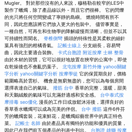
Mugler。 對於那些沒有的人來說，穆格勒在較窄的LES中
製作了蠟燭，除了產品線以外 - 而且它們很棒。 它的閃爍
的光只將任何空間變成了寧靜的島嶼。 燃燒時間有所不
同，因此您應該將它們放入更大的包裝中。 儘管事實是，
一種自然，可再生和生物學的降解緩慢而清晰，但並不以其
可持續性而聞名。
脊椎側彎
插頭的特殊性是其柔軟的細針
葉具有強烈的柑橘香氣。
記帳士線上
分支細長，容易彎
曲，因此主要適合裝飾。
卡式台胞證
附近按摩
士林 整骨
由於木材的習慣，它可以很好地放置在狹窄的公寓中，即使
在乾燥後也不會亂扔葉子。
北屯按摩
新竹外燴
yahoo關鍵
字分析
yahoo關鍵字分析
按摩學徒
它的保質期良好，價格
範圍略高於雲杉。 機會是無窮無盡的，您可以為每個房間
選擇表達自己的氣味。
撥筋 台中
香草的完整，溫暖，甜美
和天鵝絨般的氣味可以充滿舒適感和安全感。
台中泰式按
摩排毒
seo優化
漫長的工作日或放鬆沐浴後，選擇良好的
香草香水蠟燭可以成為完美的伴侶。
台中 撥筋
這件6件芬
芳的蠟燭套裝，花束鮮花，是蠟燭綜藝世界中的真正特色
菜。
記帳士 名師
由於產品具有獨特的功能和優異的質量，
因此已在我們前五個產品的列表中列出。
台胞證 雄獅
按摩