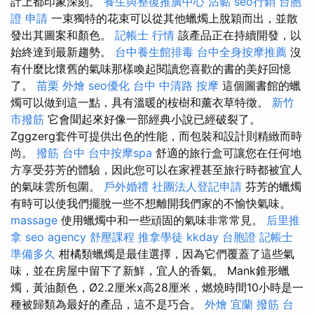
計上都印象深刻。
養生與整復推廣中心
沾黏
seo行銷
台胞
證 申請
一束獨特的花束可以從其他蠟燭上脫穎而出，並散
發出其圖案和顏色。
記帳士 行情
該產品正在持續開發，以
始終達到最新趨勢。
台中養生館排毒
台中全身按摩推薦
沒
有什麼比懷舊的氣味那樣喚起閱讀您喜歡的書的美好回憶
了。
苗栗 外燴
seo優化
台中 中清路 按摩
這個圖書館的蠟
燭可以做到這一點，具有溫暖的桉樹和薰衣草特徵。
新竹
市撥筋
它會聞起來好像一部經典小說已經破裂了。
Zggzerg套件可提供出色的性能，而包裝和設計則精緻而時
尚。
撥筋 台中
台中按摩spa
舒適的旅行盒可讓您在任何地
方享受芬芳的體驗，因此您可以在家裡甚至旅行時都被宜人
的氣味雲所包圍。
戶外婚禮
社團法人登記申請
芬芳的蠟燭
有時可以使我們擺脫一些不想離開我們家的不愉快氣味。
massage
使用蠟燭中和一些頑固的氣味非常常見。
后里推
拿
seo agency
舒壓課程
推拿學徒
kkday 台胞證
記帳士
準備多久
柑橘類蠟燭是最佳選擇，因為它們覆蓋了這些氣
味，並在房屋中留下了新鮮，宜人的香氣。 Mank錐形蠟
燭，黃油顏色，Ø2.2厘米x高28厘米，燃燒時間10小時是一
種被歸類為最好的產品，這不是巧合。
外燴 宜蘭
撥筋 台