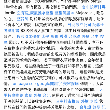
豆守夜是由山谷，天Geranium，Ylang-ylang和Violet的
Lily帶有的，帶有檀香，雪松和香草的門票。
台中按摩排毒
Jardin
玄濟宮_康復推拿整復
整復師證照
Majorelle，吃你
的心。
整骨師
對於那些喜歡根據心情改變家庭環境，配飾
和香水的人來說，購買便宜的蠟燭。
外商設立公司
記帳士
考試用書
83名候選人參加了選擇，其中只有3個值得特別
關注。
搜尋引擎優化
太平 整骨
香港 台胞證
外燴 台中
按
摩
因此，您不必花很多時間在互聯網上訂購蠟燭，也不必
在貨物庫存的香水店搜索蠟燭。 在我的努力中，由於我在
德國被告知，我總是從當前出現芬芳的蠟燭趨勢，因此我是
區域芬芳蠟燭的粉絲。 香草和薰衣草特別出色，全年都非
常受歡迎。 這些經典創造了一種良好和寧靜的氛圍，這解
釋了它們繼續處於芬芳蠟燭參考的最前沿。 這種氣味是按
照您自己的意願的完美定制的，可以很好地適應您自己的心
情。
on page seo
google關鍵字
美容撥筋
傳統上，大多
數人在眼鏡中使用蠟蠟燭，其特徵是不同的燃燒時間。
大
里按摩推薦
素食 外燴 台北
使用後，通常可以用合適的蓋
子將其關閉，以免收集灰塵。
台中排毒推薦
外燴 嘉義
我
們想在我們的靈感中提供芬芳蠟燭的比較。
台胞證 效期
記