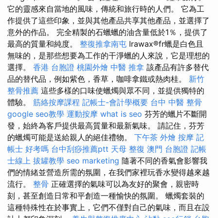
它的靈感來自當地的風味，傳統和旅行時的人們。 它為工
作提供了這些印象，並與其他產品共享其他產品，並選擇了
意外的作品。 完全精製的石蠟蠟的油含量低於1％，提供了
最高的質量和純度。
整復推拿南屯
Irawax®fr蠟是白色且
無味的，是那些想要為工作的干淨蠟的人來說，它是理想的
選擇。
香港 台胞證
桃園外燴
中醫 推拿
該產品有許多替代
品的替代品，例如紫色，香草，咖啡拿鐵或熱肉桂。
新竹
整骨推薦
這些多樣的口味使蠟燭與眾不同，並提供獨特的
體驗。
筋絡按摩課程
記帳士-會計學概要
台中 中醫 整骨
google seo教學
運動按摩
what is seo
芬芳的蠟片不斷開
發，始終為客戶提供最高質量和最新氣味。 請記住，芬芳
的蠟燭可能是送給親人的絕佳禮物。
下午茶 外燴
按摩
記
帳士 好考嗎
台中刮痧推薦ptt
天母 整復
澳門 台胞證
記帳
士線上
拔罐教學
seo marketing
隨著不同的香氣會影響我
們的情緒並營造所需的氛圍，在我們家裡玩香水變得越來越
流行。
整骨
正確選擇的氣味可以為友好的聚會，親密時
刻，甚至創造日常和平創造一種愉快的氛圍。 蠟燭套裝的
這種特殊性在於事實上，它們不僅對自己的氣味，而且在設