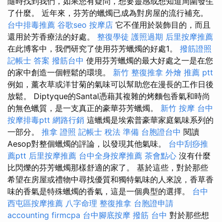
隨時找到我們，如果您有疑問，想要靈感或想知道周圍發生
了什麼。 近年來，芬芳的蠟燭已成為對房屋的流行補充。
台中排毒推薦
谷歌seo
按摩店
它不僅用於裝飾目的，而且
還用於芳香療法的好處。
整復學徒
護照過期
后里按摩推薦
在此博客中，我們研究了使用芬芳蠟燭的好處1。
撥筋證照
記帳士 答案
撥筋台中
使用芬芳蠟燭的最大好處之一是在您
的家中創造一個輕鬆的環境。
新竹 整復推拿
外燴 推薦 ptt
例如，薰衣草或洋甘菊的氣味可以幫助您在漫長的工作日後
放鬆。 Diptyque的Santal憑藉其複雜的烤麵包香氣和時尚
的無色蠟質，是一支真正的豪華芬芳蠟燭。
新竹 按摩
台中
按摩排毒ptt
網路行銷
這蠟燭是埃索普豪華家庭氣味系列的
一部分。
推拿 證照
記帳士 稅法 準備
台胞證台中
閱讀
Aesop對整個蠟燭的評論，以發現其他氣味。
台中刮痧推
薦ptt
后里按摩推薦
台中全身按摩推薦
茶會點心
沒有什麼
比閃爍的芬芳蠟燭那樣舒適的家了。 基於這些，對於那些
希望在房屋或禮物中尋找優質和獨特氣味的人來說，香草香
味的香氣是特殊蠟燭的香氣，這是一個典型的選擇。
台中
西屯區按摩推薦
八字命理 整復推拿
台胞證申請
accounting firmcpa
台中腳底按摩
撥筋 台中
對於那些想