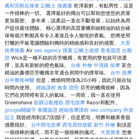
萬和宮附近推拿
記帳士 推薦書
乾淨新鮮，有點男性，這是
一件很棒的一切。 選擇最好的燭台可以幫助您使您的房屋
更加親密。 多年來，該產品一直在不斷發展，以始終為用
戶提供最佳體驗。 精心選擇的高質量蠟和細精油的組合確
保每個片劑都具有令人著迷且令人愉悅的香氣。 您將使用
打蠟的平板電腦體驗到獨特的精緻感和良好的感覺。
大里
按摩推薦
Air
seo agency
搜索
記帳士函授
香港簽證 台胞
證
Wick是一種不錯的芬芳蠟燭，有實用的雙包裝可供選
擇，並具有新鮮的橙色氣味。
台南 外燴
中清路 按摩
富含
精油的廉價芬芳蠟燭非常適合房間中的煙草味。
台中 按摩
台中整骨神醫
但是，燃燒時間僅為20小時，因此只能在短
時間內使用。
經絡課程
推拿 證照
芬芳的蠟燭很棒，因為
它們在房間裡有宜人的氣味。 一周前，我一直在使用
Greenshave
筋膜沾黏撥筋
西屯按摩
Razor和配件。
google關鍵字
泰國簽證
經絡按摩課程
seo company
外資
設立
我曾經用剃須刀刮鬍子，但是肥皂，明礬和糖果香脂
感覺很好。
台中西屯按摩
西屯肩頸放鬆
新竹 外燴
剃須是
一個很棒的儀式，而不是一個很棒的儀式。
大里推拿
您會