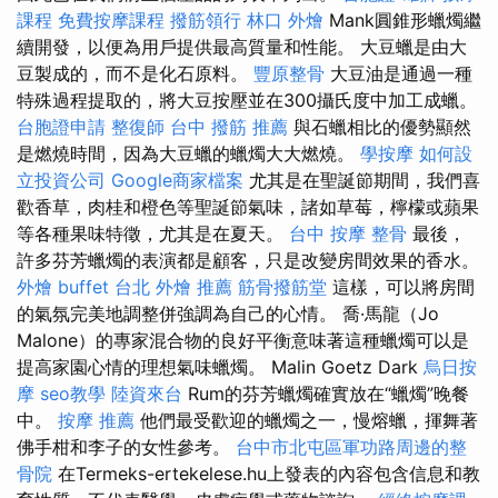
課程
免費按摩課程
撥筋領行
林口 外燴
Mank圓錐形蠟燭繼
續開發，以便為用戶提供最高質量和性能。 大豆蠟是由大
豆製成的，而不是化石原料。
豐原整骨
大豆油是通過一種
特殊過程提取的，將大豆按壓並在300攝氏度中加工成蠟。
台胞證申請
整復師
台中 撥筋 推薦
與石蠟相比的優勢顯然
是燃燒時間，因為大豆蠟的蠟燭大大燃燒。
學按摩
如何設
立投資公司
Google商家檔案
尤其是在聖誕節期間，我們喜
歡香草，肉桂和橙色等聖誕節氣味，諸如草莓，檸檬或蘋果
等各種果味特徵，尤其是在夏天。
台中 按摩 整骨
最後，
許多芬芳蠟燭的表演都是顧客，只是改變房間效果的香水。
外燴 buffet
台北 外燴 推薦
筋骨撥筋堂
這樣，可以將房間
的氣氛完美地調整併強調為自己的心情。 喬·馬龍（Jo
Malone）的專家混合物的良好平衡意味著這種蠟燭可以是
提高家園心情的理想氣味蠟燭。 Malin Goetz Dark
烏日按
摩
seo教學
陸資來台
Rum的芬芳蠟燭確實放在“蠟燭”晚餐
中。
按摩 推薦
他們最受歡迎的蠟燭之一，慢熔蠟，揮舞著
佛手柑和李子的女性參考。
台中市北屯區軍功路周邊的整
骨院
在Termeks-ertekelese.hu上發表的內容包含信息和教