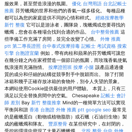
服效果，甚至營造浪漫的氛圍。
優化 台灣用語
台北記帳士
推薦
芬芳蠟燭的世界和他們的香氣一樣多樣化。 每種品種
都可以為您的家庭提供不同的心情和样式。
經絡按摩教學
新竹 整復
它可以是游泳者，團隊袋，塊蠟燭或您要尋找的
蠟燭，您會在各種場合找到合適的作品。
台中整骨推薦
這
些準備工作充滿了房間，並完全改變了心情。
外燴 推薦
ptt
第二專長證照
台中泰式按摩排毒
記帳士 考試資格
搜索
引擎
台胞證宜蘭
例如，帶有肉桂和蘋果的芬芳蠟燭可讓您
在幾分鐘之內在家裡營造一個節日的氛圍，而玫瑰香氣使氣
氛浪漫而充滿熱情。
按摩證照班
按摩 小腿
該產品通過優
質的成分和仔細的結構從競爭對手中脫穎而出。 除了打開
冰箱和幾乎正確存放冰箱的食物外，別令人失望的景象。
本網站使用Cookie提供最佳的用戶體驗。 本質上，只有三
滴足以完全替換房間中的空氣。 Chesapeake
記帳士 會計
師 差別
Bay
新竹 整復推拿
Mind的一種簡單方法可以實現
平衡與和諧
香港 台胞證
外燴 推薦 ptt
google seo
最常見
的是蘸蠟蛋白（動物或植物脂肪）或石蠟（石油衍生物）製
成的蘸蠟燭和隊友。
豐原整骨
在某些研究中，在封閉的，
受控的環境中發現了大量石蠟蠟燭。
北投 整骨
台中 外燴