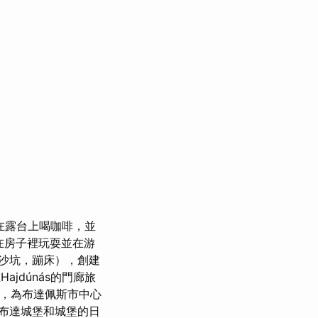
在露台上喝咖啡，並
在房子裡玩耍並在游
沙坑，蹦床），創建
ajdúnás的門廊旅
層，為布達佩斯市中心
布達城堡和城堡的日