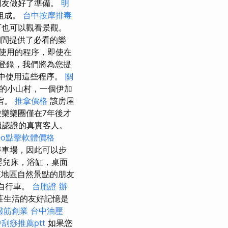
朋友做好了準備。
明
組成。
台中按摩排毒
下也可以觀看景觀。
期間提供了必看的樂
境中使用的程序，即使在
登錄，我們將為您提
環境中使用這些程序。
關
的小山村，一個伊加
宿。
推拿價格
該房屋
樂樂團僅在7年後才
過認證的真實客人。
eo點擊軟體價格
的停車場，因此可以步
嬰兒床，浴缸，桌面
該地區自然景點的朋友
是自行車。
台胞證 辦
舊村莊生活的友好記憶是
撥筋創業
台中油壓
刮痧推薦ptt
如果您