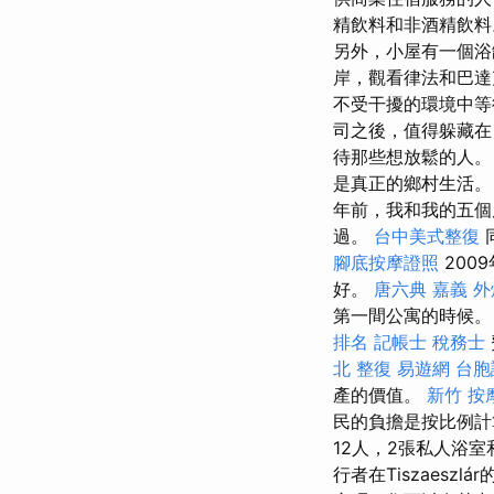
精飲料和非酒精飲料
另外，小屋有一個浴
岸，觀看律法和巴達
不受干擾的環境中等
司之後，值得躲藏
待那些想放鬆的人
是真正的鄉村生活
年前，我和我的五個
過。
台中美式整復
腳底按摩證照
200
好。
唐六典
嘉義 外
第一間公寓的時候。
排名
記帳士 稅務士
北 整復
易遊網 台胞
產的價值。
新竹 按
民的負擔是按比例計
12人，2張私人浴
行者在Tiszaeszl