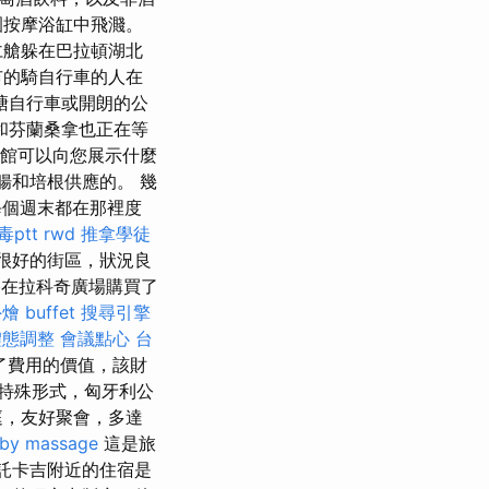
園按摩浴缸中飛濺。
仁艙躲在巴拉頓湖北
市的騎自行車的人在
塘自行車或開朗的公
和芬蘭桑拿也正在等
rt旅館可以向您展示什麼
腸和培根供應的。 幾
每個週末都在那裡度
ptt
rwd
推拿學徒
很好的街區，狀況良
在拉科奇廣場購買了
燴 buffet
搜尋引擎
體態調整
會議點心
台
了費用的價值，該財
特殊形式，匈牙利公
庭，友好聚會，多達
rby massage
這是旅
託卡吉附近的住宿是