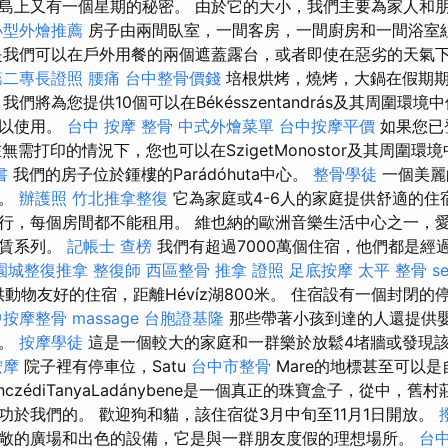
島上又有一個星期的秘密。 由於它的大小，我們主要為家人和
小型外燴推薦
房子由兩間臥室，一間客房，一間廚房和一間浴室
我們可以在戶外用餐的兩個遮蓋露台，或者即使在惡劣的天氣
第二專長證照
腰痛
台中整骨價錢
培根烘烤，燒烤，大鍋在假期
我們將為您提供10個可以在Békésszentandrás及其周圍環
可以使用。
台中 按摩 整骨
中式外燴菜單
台中按摩平價
如果您已
無需打印的情況下，您也可以在SzigetMonostor及其周圍
書
我們的房子位於鍾樓的Parádóhuta中心。
整骨學徒
一個美麗
宅。
辦護照
竹北推拿整復
它為家庭或4-6人的家庭提供舒適的住
行，每個房間都不能租用。 維也納的歐洲音樂生活中心之一，愛
租賃系列。
記帳士 查榜
我們有超過7000萬個住宿，他們都是經
園城整復推拿
整復師
西區整骨
推拿 證照
足底按摩
太平 整骨
s
íz提供動物友好的住宿，距離Hévíz湖800米。 住宿設有一個封閉
中按摩整骨
massage
台胞證基隆
那些帶著小孩到達的人還提供
床。
按摩學徒
這是一個較大的家庭和一群樂於放鬆4堵牆或發現
按摩
院子裡有停車位，Satu
台中市整骨
Mare的地標甚至可以
nczédiTanyaLadánybene是一個真正的珠寶盒子，從中，
功於我們的。 歡迎狗和貓，該住宿從3月中旬至11月1日開放。
敞的廣場和出色的設備，它是與一群朋友度假的理想場所。
台中