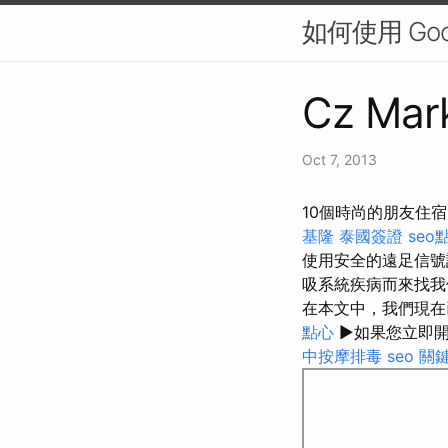
如何使用 Go
Cz Mark
Oct 7, 2013
10個時尚的朋友住
基隆
泰國簽證
se
使用安全的遠足信號訪
吸系統疾病而來找我
在本文中，我們現在
點心
►如果您立即
中按摩排毒
seo 關