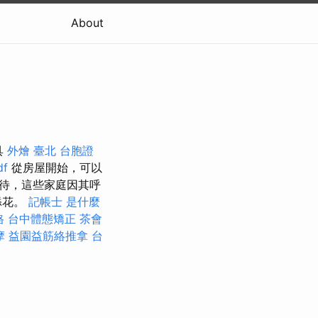
About
具
外燴 臺北
台胞證
f
從房屋開始，可以
待，這些家庭因其呼
添花。
記帳士 是什麼
格
台中體態矯正
茶會
摩
益園益筋絡推拿
台