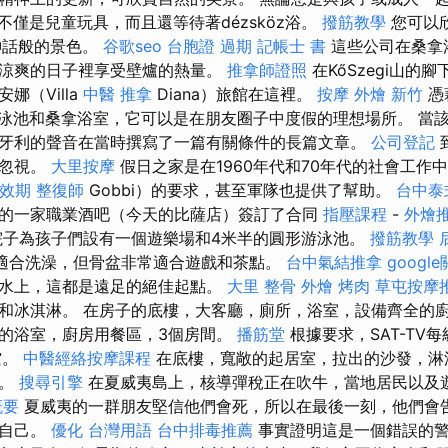
不僅是兒童玩具，而且還等待著dézsköz浴。
撥筋教學
您可以
神話般的景色。
谷歌seo
台胞證 過期
記帳士 書
這些公司在桑拿
涼爽的日子裡享受壁爐的熱量。
推拿師證照
在KőSzegi山的
娜（Villa
中醫 推拿
Diana）旅館在這裡。
按摩
外燴 新竹
憑
游泳池和桑拿浴室，它可以是在朋友圈子中度假的理想場所。 當該
牙利的聲音在當時撰寫了一篇有關條件的長篇文章。
公司登記
和忽視。
大里按摩
假日之家是在1960年代和70年代的社會工作
 效期
整復師
Gobbi）的要求，甚至軍隊也提供了幫助。
台中泰
的一家職業酒吧（今天的比薩店）簽訂了合同
指壓課程
-
外燴
院子為孩子們設有一個遊樂場和4米半的圓形游泳池。
撥筋教學
適合洗澡，但骨盆非常適合遊戲和茶點。
台中氣結推拿
googl
水上，這都是遠足的絕佳起點。
大里 整骨
外燴 烤肉
草屯按摩
和冰淇淋。 在房子的底樓，大客廳，廁所，浴室，設備齊全的
的浴室，廚房用餐區，3個房間。
播筋堂
根據要求，SAT-TV每級
航空。
中醫經絡按摩課程
在底樓，寬敞的起居室，拉出的沙發，淋
落。
搜尋引擎
在夏威夷島上，核導彈稅正在吹牛，當地居民以及
概要
夏威夷的一群朋友堅信他們會死，所以在最後一刻，他們會
認自己。
優化 台灣用語
台中排毒推薦
事實證明這是一個錯誤的警