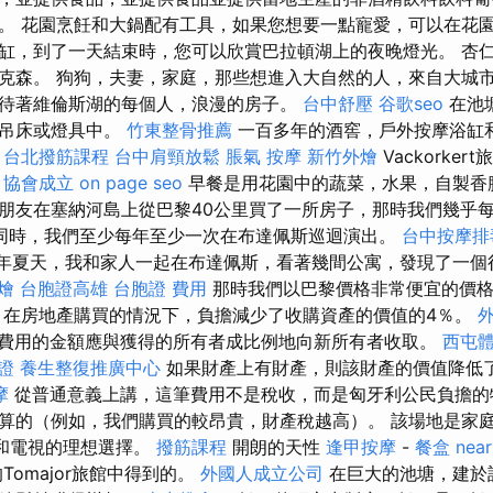
。 花園烹飪和大鍋配有工具，如果您想要一點寵愛，可以在花
缸，到了一天結束時，您可以欣賞巴拉頓湖上的夜晚燈光。 杏
克森。 狗狗，夫妻，家庭，那些想進入大自然的人，來自大城
待著維倫斯湖的每個人，浪漫的房子。
台中舒壓
谷歌seo
在池
在吊床或燈具中。
竹東整骨推薦
一百多年的酒窖，戶外按摩浴缸
。
台北撥筋課程
台中肩頸放鬆
脹氣 按摩
新竹外燴
Vackorke
。
協會成立
on page seo
早餐是用花園中的蔬菜，水果，自製香
朋友在塞納河島上從巴黎40公里買了一所房子，那時我們幾乎
同時，我們至少每年至少一次在布達佩斯巡迴演出。
台中按摩排毒
9年夏天，我和家人一起在布達佩斯，看著幾間公寓，發現了一個
燴
台胞證高雄
台胞證 費用
那時我們以巴黎價格非常便宜的價格
 在房地產購買的情況下，負擔減少了收購資產的價值的4％。
外
費用的金額應與獲得的所有者成比例地向新所有者收取。
西屯
證
養生整復推廣中心
如果財產上有財產，則該財產的價值降低
摩
從普通意義上講，這筆費用不是稅收，而是匈牙利公民負擔的
算的（例如，我們購買的較昂貴，財產稅越高）。 該場地是家
室和電視的理想選擇。
撥筋課程
開朗的天性
逢甲按摩
-
餐盒
nea
ár的Tomajor旅館中得到的。
外國人成立公司
在巨大的池塘，建於