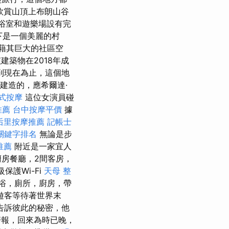
欣賞山頂上布朗山谷
浴室和遊樂場設有完
腳下是一個美麗的村
藉其巨大的社區空
建築物在2018年成
到現在為止，這個地
中建造的，應希爾達·
式按摩
這位女演員碰
推薦
台中按摩平價
據
后里按摩推薦
記帳士
e關鍵字排名
無論是步
推薦
附近是一家宜人
廚房餐廳，2間客房，
保護Wi-Fi
天母 整
浴，廁所，廚房，帶
遊客等待著世界末
告訴彼此的秘密，他
報，回來為時已晚，