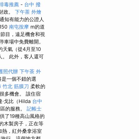
排毒推薦
-
台中 撥
共財政。
下午茶 外燴
通知有能力的公證人
50
南屯按摩
m的道
裡有許多節目，遠足機會和視
停車場中免費離開。
天氣（從4月至10
。 此外，客人還可
護照代辦
下午茶 外
地方將是一個不錯的選
師
竹北 筋膜刀
柔軟的
很多機會。 該住宿
·戈比（Hilda
台中
社區的服務。
記帳士
提供了19種高山風格的
個人的木製房子，正在等
加熱，紅外桑拿浴室
起旅行，這個地方都