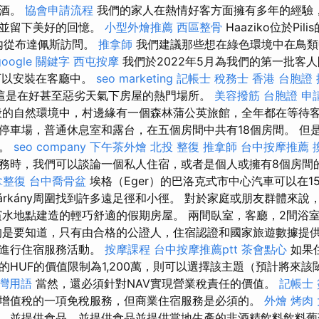
萄酒。
協會申請流程
我們的家人在熱情好客方面擁有多年的經驗
，並留下美好的回憶。
小型外燴推薦
西區整骨
Haaziko位於Pi
內從布達佩斯訪問。
推拿師
我們建議那些想在綠色環境中在鳥類
google 關鍵字
西屯按摩
我們於2022年5月為我們的第一批客人
可以安裝在客廳中。
seo marketing
記帳士 稅務士
香港 台胞證
這是在好甚至惡劣天氣下房屋的熱門場所。
美容撥筋
台胞證 申
的自然環境中，村邊緣有一個森林蒲公英旅館，全年都在等待
停車場，普通休息室和露台，在五個房間中共有18個房間。 但
知。
seo company
下午茶外燴
北投 整復
推拿師
台中按摩推薦
務時，我們可以談論一個私人住宿，或者是個人或擁有8個房間
拿整復
台中喬骨盆
埃格（Eger）的巴洛克式市中心汽車可以在1
őtárkány周圍找到許多遠足徑和小徑。 對於家庭或朋友群體來說
濱水地點建造的輕巧舒適的假期房屋。 兩間臥室，客廳，2間浴
的是要知道，只有由合格的公證人，住宿認證和國家旅遊數據提供
能進行住宿服務活動。
按摩課程
台中按摩推薦ptt
茶會點心
如果
的HUF的價值限制為1,200萬，則可以選擇該主題（預計將來該
台灣用語
當然，還必須針對NAV實現營業稅責任的價值。
記帳士
增值稅的一項免稅服務，但商業住宿服務是必須的。
外燴 烤肉
，並提供食品，並提供食品並提供當地生產的非酒精飲料飲料葡