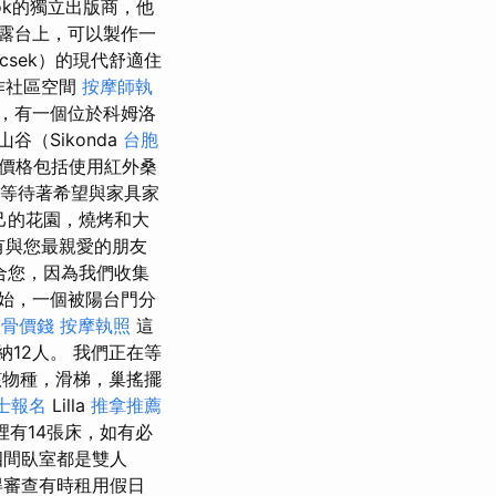
ófok的獨立出版商，他
露台上，可以製作一
csek）的現代舒適住
作社區空間
按摩師執
，有一個位於科姆洛
（Sikonda
台胞
價格包括使用紅外桑
子在等待著希望與家具家
己的花園，燒烤和大
有與您最親愛的朋友
合您，因為我們收集
始，一個被陽台門分
整骨價錢
按摩執照
這
12人。 我們正在等
物種，滑梯，巢搖擺
士報名
Lilla
推拿推薦
有14張床，如有必
間臥室都是雙人
得審查有時租用假日