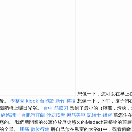
想像一下，您可以在早上
早餐。
學整骨
klook 台胞證
新竹 整復
想像一下，下午，孩子們
太陽躺椅上曬日光浴。
台中 筋膜刀
想到了最小的（鞦韆，滑梯，
。
經絡調理
台胞證宜蘭
沙鹿按摩
撥筋美容
記帳士 補習
當您住在H
您的。 我們新開業的公寓位於歷史悠久的Madach建築物的頂
刻的全景。
腰痛
數位行銷
將自己放在臥室的大浴缸中，觀看俯瞰