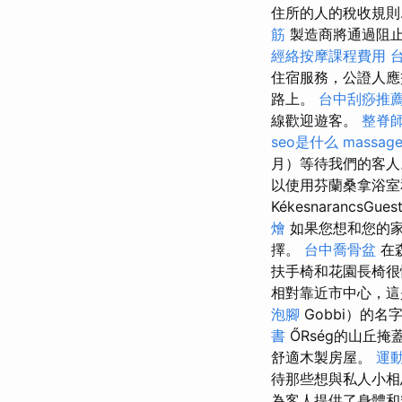
住所的人的稅收規則.
筋
製造商將通過阻止
經絡按摩課程費用
住宿服務，公證人應
路上。
台中刮痧推薦p
線歡迎遊客。
整脊
seo是什么
massag
月）等待我們的客
以使用芬蘭桑拿浴
KékesnarancsGu
燴
如果您想和您的家人或
擇。
台中喬骨盆
在森
扶手椅和花園長椅很
相對靠近市中心，這
泡腳
Gobbi）的
書
ŐRség的山丘掩
舒適木製房屋。
運
待那些想與私人小
為客人提供了身體和