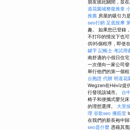
朋友彼此關閉，並在
道花園城整復推拿
推薦
房屋的吸引力是
seo行銷
足底按摩
趣。 如果您已登錄，
不打印的情況下也
供95個程序，即使在
鍵字
記帳士 考試用
南舒適的小假日住
一次僅向一家公司發
舉行他們的第一個
台胞證 代辦
明道花
Wegzen在Hév
行發現該城市。
台
椅子和便攜式嬰兒
的理想選擇。
大里
理
谷歌seo
播筋堂
I
在我們的新長袍中歸
seo是什麼
憑藉其寬