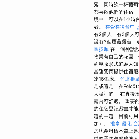
落，同時飲一杯葡
都喜歡他們的住宿
境中，可以在1小時
者。
整骨整復台中
有2個人，有2個人
設有2個覆蓋露台，
區按摩
在一個神話般
物業有自己的花園，
的稅收形式鮮為人
當運營商提供住宿服
達16張床。
竹北推
足或遠足，在Fels
人設計的。 在直接
露台可舒適。 重要
的住宿登記證書才
題的主題，目前可用
加）。
推拿
優化 
房地產租賃本質上是
供商業住宿服務的人