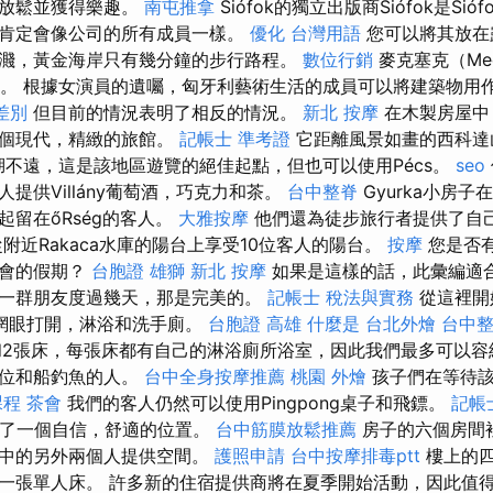
中放鬆並獲得樂趣。
南屯推拿
Siófok的獨立出版商Siófok是Si
肯定會像公司的所有成員一樣。
優化 台灣用語
您可以將其放在
濺，黃金海岸只有幾分鐘的步行路程。
數位行銷
麥克塞克（Me
fű。 根據女演員的遺囑，匈牙利藝術生活的成員可以將建築物用
差別
但目前的情況表明了相反的情況。
新北 按摩
在木製房屋中
一個現代，精緻的旅館。
記帳士 準考證
它距離風景如畫的西科達山谷
）的湖不遠，這是該地區遊覽的絕佳起點，但也可以使用Pécs。
seo
提供Villány葡萄酒，巧克力和茶。
台中整脊
Gyurka小房
起留在őRség的客人。
大雅按摩
他們還為徒步旅行者提供了自
附近Rakaca水庫的陽台上享受10位客人的陽台。
按摩
您是否
聚會的假期？
台胞證 雄獅
新北 按摩
如果是這樣的話，此彙編適
一群朋友度過幾天，那是完美的。
記帳士 稅法與實務
從這裡開
網眼打開，淋浴和洗手廁。
台胞證 高雄
什麼是
台北外燴
台中
和2張床，每張床都有自己的淋浴廁所浴室，因此我們最多可以容納
攤位和船釣魚的人。
台中全身按摩推薦
桃園 外燴
孩子們在等待該
課程
茶會
我們的客人仍然可以使用Pingpong桌子和飛鏢。
記帳
人提供了一個自信，舒適的位置。
台中筋膜放鬆推薦
房子的六個房間裡
廳中的另外兩個人提供空間。
護照申請
台中按摩排毒ptt
樓上的四
一張單人床。 許多新的住宿提供商將在夏季開始活動，因此值