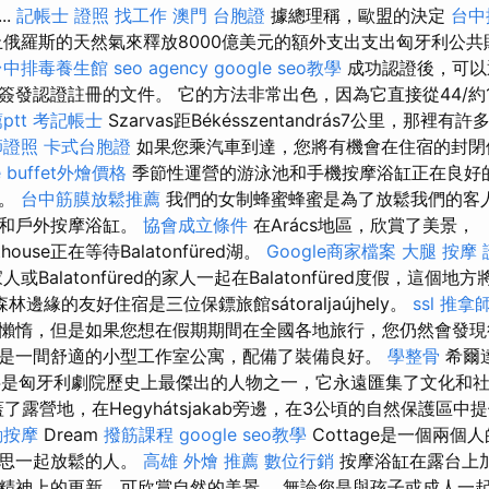
..
記帳士 證照 找工作
澳門 台胞證
據總理稱，歐盟的決定
台中
俄羅斯的天然氣來釋放8000億美元的額外支出支出匈牙利公
台中排毒養生館
seo agency
google seo教學
成功認證後，可以
簽發認證註冊的文件。 它的方法非常出色，因為它直接從44/約1
tt
考記帳士
Szarvas距Békésszentandrás7公里，那
師證照
卡式台胞證
如果您乘汽車到達，您將有機會在住宿的封閉
e
buffet外燴價格
季節性運營的游泳池和手機按摩浴缸正在良好的
人。
台中筋膜放鬆推薦
我們的女制蜂蜜蜂蜜是為了放鬆我們的客人
室和戶外按摩浴缸。
協會成立條件
在Arács地區，欣賞了美景，
esthouse正在等待Balatonfüred湖。
Google商家檔案
大腿 按摩
Balatonfüred的家人一起在Balatonfüred度假，這個
林邊緣的友好住宿是三位保鏢旅館sátoraljaújhely。
ssl
推拿
懶惰，但是如果您想在假期期間在全國各地旅行，您仍然會發現
是一間舒適的小型工作室公寓，配備了裝備良好。
學整骨
希爾達
名字是匈牙利劇院歷史上最傑出的人物之一，它永遠匯集了文化和
蓋了露營地，在Hegyhátsjakab旁邊，在3公頃的自然保護區中
動按摩
Dream
撥筋課程
google seo教學
Cottage是一個兩
相思一起放鬆的人。
高雄 外燴 推薦
數位行銷
按摩浴缸在露台上
精神上的更新，可欣賞自然的美景。 無論您是與孩子或成人一