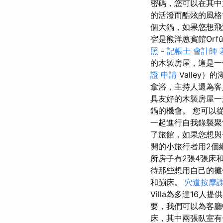
密碼，您可以在其
的活潑而酷炫的風格
個大鍋，如果您想飛
宿是熊洋蔥賓館Or
照
-
記帳士 會計師 
的木製房屋，這是
證 申請
Valley
拿浴，主持人還為客人
具友好的木製房屋一
鍋的機會。 您可以從
一起進行自我錄製
了旅館，如果您想與
開的小旅行者用2個
所房子有2張4張床
待那些想用自己的
和蹦床。
穴道按摩
Villa為多達16
要，我們可以為客
床，其中兩張臥室有