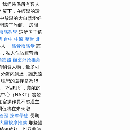
，我們確保所有客人
lis的腳下，在輕鬆的環
中放鬆的大自然愛好
開設了旅館。 房間
撥筋教學
這所房子還
請
台中 中醫 整骨
北
客人。
筋骨撥筋堂
該
是，私人住宿運營商
換護照
辦桌外燴推薦
的獨資人物，最多可
5分鐘內到達，誰想遠
，理想的選擇是為16
室，2個廁所，寬敞的
中心（NAKT）簽發
住宿操作員不超過主
閾值將在未來增
 簽證
按摩學徒
長期
大里按摩推薦
那些提
萄酒飲料，以及非酒