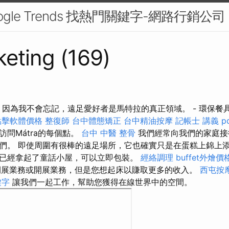
ogle Trends 找熱門關鍵字-網路行銷公司
eting (169)
宿 因為我不會忘記，遠足愛好者是馬特拉的真正領域。 - 環保餐
o點擊軟體價格
整復師
台中體態矯正
台中精油按摩
記帳士 講義 pd
問Mátra的每個點。
台中 中醫 整骨
我們經常向我們的家庭接
們。 即使周圍有很棒的遠足場所，它也確實只是在蛋糕上錦上
已經拿起了童話小屋，可以立即包裝。
經絡調理
buffet外燴價
開展業務或開展業務，但是您想起床以賺取更多的收入。
西屯按
鍵字
讓我們一起工作，幫助您獲得在線世界中的空間。