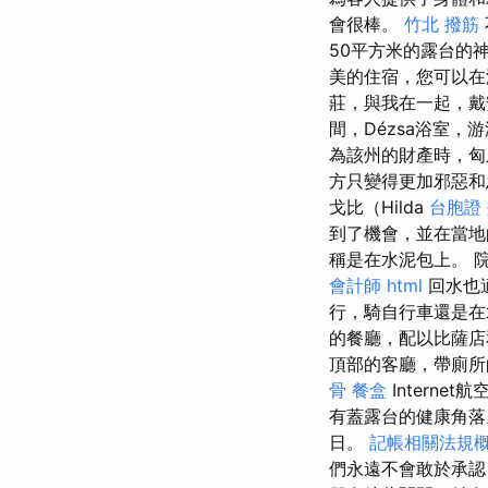
會很棒。
竹北 撥筋
50平方米的露台的
美的住宿，您可以在
莊，與我在一起，戴安
間，Dézsa浴室，
為該州的財產時，匈
方只變得更加邪惡
戈比（Hilda
台胞證
到了機會，並在當地
稱是在水泥包上。 
會計師
html
回水也
行，騎自行車還是在
的餐廳，配以比薩店
頂部的客廳，帶廁所
骨
餐盒
Internet
有蓋露台的健康角
日。
記帳相關法規
們永遠不會敢於承