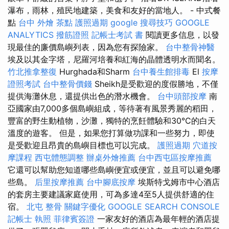
瀑布，雨林，殖民地建築，美食和友好的當地人。 - 中式餐
點
台中 外燴 茶點
護照過期
google 搜尋技巧
GOOGLE
ANALYTICS
撥筋證照
記帳士考試 書
閱讀更多信息，以發
現最佳的廉價島嶼列表，因為您有探險家。
台中整骨神醫
埃及以其金字塔，尼羅河培養和紅海的晶體透明水而聞名。
竹北推拿整復
Hurghada和Sharm
台中養生館排毒
El
按摩
證照考試
台中整骨價錢
Sheikh是受歡迎的度假勝地，不僅
提供海灘休息，還提供出色的潛水機會。
台中頭部按摩
南
亞國家由7,000多個島嶼組成，等待著有風景秀麗的稻田，
豐富的野生動植物，沙灘，獨特的烹飪體驗和30°C的白天
溫度的遊客。 但是，如果您打算做功課和一些努力，即使
是受歡迎且昂貴的島嶼目標也可以完成。
護照過期
穴道按
摩課程
西屯體態調整
辦桌外燴推薦
台中西屯區按摩推薦
它還可以幫助您知道哪些島嶼便宜或便宜，並且可以避免哪
些島。
后里按摩推薦
台中腳底按摩
埃斯特戈姆市中心酒店
的套房主要建議家庭使用，可為多達4至5人提供舒適的住
宿。
北屯 整骨
關鍵字優化
GOOGLE SEARCH CONSOLE
記帳士 執照
菲律賓簽證
一家友好的酒店為最年輕的酒店提