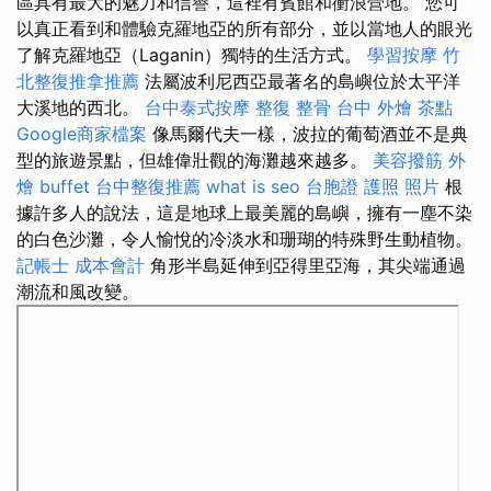
區具有最大的魅力和信譽，這裡有賓館和衝浪營地。 您可
以真正看到和體驗克羅地亞的所有部分，並以當地人的眼光
了解克羅地亞（Laganin）獨特的生活方式。
學習按摩
竹
北整復推拿推薦
法屬波利尼西亞最著名的島嶼位於太平洋
大溪地的西北。
台中泰式按摩
整復 整骨
台中 外燴 茶點
Google商家檔案
像馬爾代夫一樣，波拉的葡萄酒並不是典
型的旅遊景點，但雄偉壯觀的海灘越來越多。
美容撥筋
外
燴 buffet
台中整復推薦
what is seo
台胞證 護照 照片
根
據許多人的說法，這是地球上最美麗的島嶼，擁有一塵不染
的白色沙灘，令人愉悅的冷淡水和珊​​瑚的特殊野生動植物。
記帳士 成本會計
角形半島延伸到亞得里亞海，其尖端通過
潮流和風改變。