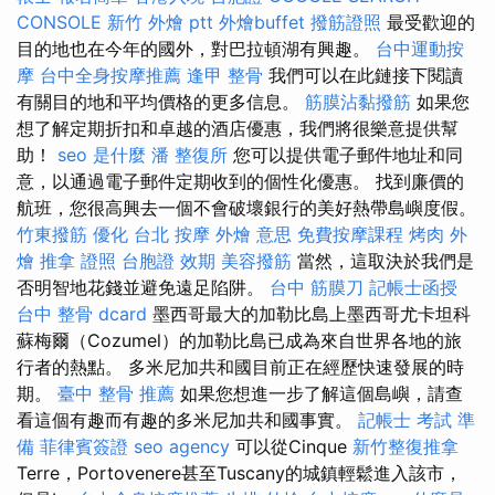
CONSOLE
新竹 外燴 ptt
外燴buffet
撥筋證照
最受歡迎的
目的地也在今年的國外，對巴拉頓湖有興趣。
台中運動按
摩
台中全身按摩推薦
逢甲 整骨
我們可以在此鏈接下閱讀
有關目的地和平均價格的更多信息。
筋膜沾黏撥筋
如果您
想了解定期折扣和卓越的酒店優惠，我們將很樂意提供幫
助！
seo 是什麼
潘 整復所
您可以提供電子郵件地址和同
意，以通過電子郵件定期收到的個性化優惠。 找到廉價的
航班，您很高興去一個不會破壞銀行的美好熱帶島嶼度假。
竹東撥筋
優化
台北 按摩
外燴 意思
免費按摩課程
烤肉 外
燴
推拿 證照
台胞證 效期
美容撥筋
當然，這取決於我們是
否明智地花錢並避免遠足陷阱。
台中 筋膜刀
記帳士函授
台中 整骨 dcard
墨西哥最大的加勒比島上墨西哥尤卡坦科
蘇梅爾（Cozumel）的加勒比島已成為來自世界各地的旅
行者的熱點。 多米尼加共和國目前正在經歷快速發展的時
期。
臺中 整骨 推薦
如果您想進一步了解這個島嶼，請查
看這個有趣而有趣的多米尼加共和國事實。
記帳士 考試 準
備
菲律賓簽證
seo agency
可以從Cinque
新竹整復推拿
Terre，Portovenere甚至Tuscany的城鎮輕鬆進入該市，