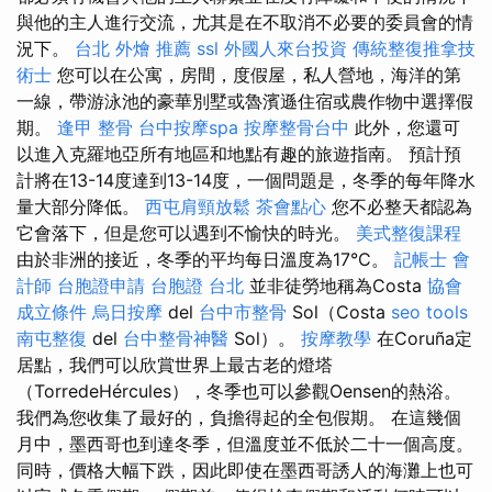
與他的主人進行交流，尤其是在不取消不必要的委員會的情
況下。
台北 外燴 推薦
ssl
外國人來台投資
傳統整復推拿技
術士
您可以在公寓，房間，度假屋，私人營地，海洋的第
一線，帶游泳池的豪華別墅或魯濱遜住宿或農作物中選擇假
期。
逢甲 整骨
台中按摩spa
按摩整骨台中
此外，您還可
以進入克羅地亞所有地區和地點有趣的旅遊指南。 預計預
計將在13-14度達到13-14度，一個問題是，冬季的每年降水
量大部分降低。
西屯肩頸放鬆
茶會點心
您不必整天都認為
它會落下，但是您可以遇到不愉快的時光。
美式整復課程
由於非洲的接近，冬季的平均每日溫度為17°C。
記帳士 會
計師
台胞證申請
台胞證 台北
並非徒勞地稱為Costa
協會
成立條件
烏日按摩
del
台中市整骨
Sol（Costa
seo tools
南屯整復
del
台中整骨神醫
Sol）。
按摩教學
在Coruña定
居點，我們可以欣賞世界上最古老的燈塔
（TorredeHércules），冬季也可以參觀Oensen的熱浴。
我們為您收集了最好的，負擔得起的全包假期。 在這幾個
月中，墨西哥也到達冬季，但溫度並不低於二十一個高度。
同時，價格大幅下跌，因此即使在墨西哥誘人的海灘上也可