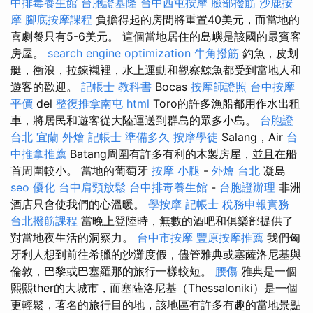
中排毒養生館
台胞證基隆
台中西屯按摩
臉部撥筋
沙鹿按
摩
腳底按摩課程
負擔得起的房間將重置40美元，而當地的
喜劇餐只有5-6美元。 這個當地居住的島嶼是該國的最賓客
房屋。
search engine optimization
牛角撥筋
釣魚，皮划
艇，衝浪，拉鍊襯裡，水上運動和觀察鯨魚都受到當地人和
遊客的歡迎。
記帳士 教科書
Bocas
按摩師證照
台中按摩
平價
del
整復推拿南屯
html
Toro的許多漁船都用作水出租
車，將居民和遊客從大陸運送到群島的眾多小島。
台胞證
台北
宜蘭 外燴
記帳士 準備多久
按摩學徒
Salang，Air
台
中推拿推薦
Batang周圍有許多有利的木製房屋，並且在船
首周圍較小。 當地的葡萄牙
按摩 小腿
-
外燴 台北
凝島
seo 優化
台中肩頸放鬆
台中排毒養生館
-
台胞證辦理
非洲
酒店只會使我們的心溫暖。
學按摩
記帳士 稅務申報實務
台北撥筋課程
當晚上登陸時，無數的酒吧和俱樂部提供了
對當地夜生活的洞察力。
台中市按摩
豐原按摩推薦
我們匈
牙利人想到前往希臘的沙灘度假，儘管雅典或塞薩洛尼基與
倫敦，巴黎或巴塞羅那的旅行一樣較短。
腰傷
雅典是一個
熙熙ther的大城市，而塞薩洛尼基（Thessaloniki）是一個
更輕鬆，著名的旅行目的地，該地區有許多有趣的當地景點