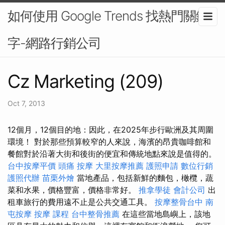
如何使用 Google Trends 找熱門關鍵
字-網路行銷公司
Cz Marketing (209)
Oct 7, 2013
12個月，12個目的地：因此，在2025年步行歐洲及其周圍
環境！ 對於那些預算較窄的人來說，海濱的昂貴咖啡館和
餐館對於沿著大街和後街的便宜和傳統地點來說是值得的。
台中按摩平價
頭痛 按摩
大里按摩推薦
護照申請
數位行銷
護照代辦
苗栗外燴
當地產品，包括新鮮的麵包，橄欖，蔬
菜和水果，價格豐富，價格非常好。
推拿學徒
會計公司
出
租車旅行的費用遠不止是公共交通工具。
按摩整骨台中
南
屯按摩
按摩 課程
台中整骨推薦
在這些當地島嶼上，該地