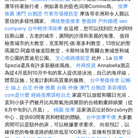
灘等待著旅行者，例如著名的藍色潟湖Comino島。
按摩
推薦
澳門 台胞證
竹東市場撥筋堂
摩洛哥非洲和令人難以
置信的多樣性國家。
傳統整復推拿
整復師
戶外婚禮
seo
company
台中輕井澤按摩
在這裡，您可以找到巨大的阿特
拉斯山脈，古老的城市，廣闊的沙漠和美麗的海灘。 值得
檢查城市的大教堂，克里斯托·德·塞多利教堂，13世紀的聖
瑪麗亞·阿森塔修道院教堂，卡斯特洛聖喬爾吉奧城堡和城
市公園的賈迪尼公園。
文心南路撥筋堂
此外，La
按摩
Spezia還具有許多新藝術風格。
外商投資
Annabella酒店
為從4月底到10月中旬的客人提供游泳池，自己的海岸線，
體育設施，兒童計劃和高質量的服務。
台中整復推拿
記帳
士 線上
台北 外燴 推薦
台南 外燴
澳門 台胞證
美容撥筋
com是什麼
經絡按摩課程台北
家庭可以放鬆和曬日光浴，
直到小孩子們被丹比烏斯氣泡俱樂部的合格動畫師娛樂（從
6月中旬到八月底）。
桃園 按摩
這家酒店位於Börzsöny的
中心，提供60間客房和輕鬆的體驗。
台中按摩平價
大多數
房間可以是額外的床，可以根據要求要求。 向前預訂，以
確保您的每條道路的航班低至100美元，並擁有預算航空公