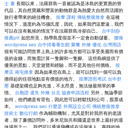
士 書
長期以來，法羅群島一直被認為是冰島的更實惠的替
代品，其自然寶藏和豐富的動物群是為熱愛大自然而活躍的
旅行者帶來的絕佳機會。
按摩 課程
傳統整復推拿
在這種
情況下，溫度約為15攝氏度，因此，如果我們這麼遠，我們
可以在沒有氣候的情況下在法羅群島冷卻自己。
台中刮痧
推薦ptt
如您所見，熱帶島度假並不一定會自動儲蓄。
腰痛
wordpress seo
台中排毒養生館
聚餐 外燴
優化 台灣用語
很有可能訪問世界上島上的許多地方都可以享受美麗而有價
值的金錢，而無需計算一隻腳和一隻腳。 這些島嶼提供了
優美的景點，天堂遊覽和經驗，而不是其他任何價格。
按
摩店
南屯推拿
因為如果您在島上，就可以找到一個可以負
擔得起的住宿地點並有價值的地方。
按摩證照考試
台中舒
壓
基礎架構也足夠先進，不太昂貴，無法做最簡單的事
情。
台胞證 遺失
外燴 台北
協會申請流程
另外，無論季節
如何，他們總是有背包，因此您可以輕鬆找到公司，股票成
本。
wordpress seo
什麼是
外商設立公司
傳統整復推拿
技術士
數位行銷
作為輔助機制，尤其是對於我所有的老讀
者，除了廉價訪問外，多米尼加共和國還是世界上最好的退
休場所之一。 我們可以通過飛機或在這個迷人，寧靜的地