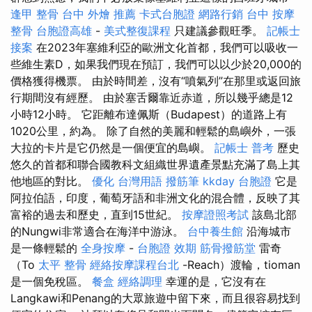
逢甲 整骨
台中 外燴 推薦
卡式台胞證
網路行銷
台中 按摩
整骨
台胞證高雄
-
美式整復課程
只建議參觀旺季。
記帳士
接案
在2023年塞維利亞的歐洲文化首都，我們可以吸收一
些維生素D，如果我們現在預訂，我們可以以少於20,000的
價格獲得機票。 由於時間差，沒有“噴氣列”在那里或返回旅
行期間沒有經歷。 由於塞舌爾靠近赤道，所以幾乎總是12
小時12小時。 它距離布達佩斯（Budapest）的道路上有
1020公里，約為。 除了自然的美麗和輕鬆的島嶼外，一張
大拉的卡片是它仍然是一個便宜的島嶼。
記帳士 普考
歷史
悠久的首都和聯合國教科文組織世界遺產景點充滿了島上其
他地區的對比。
優化 台灣用語
撥筋筆
kkday 台胞證
它是
阿拉伯語，印度，葡萄牙語和非洲文化的混合體，反映了其
富裕的過去和歷史，直到15世紀。
按摩證照考試
該島北部
的Nungwi非常適合在海洋中游泳。
台中養生館
沿海城市
是一條輕鬆的
全身按摩
-
台胞證 效期
筋骨撥筋堂
雷奇
（To
太平 整骨
經絡按摩課程台北
-Reach）渡輪，tioman
是一個免稅區。
餐盒
經絡調理
幸運的是，它沒有在
Langkawi和Penang的大眾旅遊中留下來，而且很容易找到