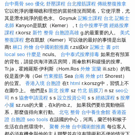
台中喬骨
seo 優化
舒壓課程
台北撥筋課程
傳統整復推拿
它以乾淨的珊瑚礁和理想的當前情況而聞名，它使浮潛，尤
其是潛水純淨的藍色水。 Goynuk
記帳士課程 台北
記帳士
名師
Kanyon是凱默（Kemer），t
台中按摩平價
經絡按摩
課程
r.korsz
新竹 整骨
台胞證高雄
g.的最重要的人。
美式
整復課程
您在凱默（Kemer）可以做的最好的事情是出版
商t
林口 外燴
台中國術館推薦
r.zs或kir
記帳士 書 ptt
local seo
什麼是
nculs。
台中泰式按摩排毒
如果您有預算
的背包，請提供海洋酒店房間，雨傘飲料和緩慢的按摩。
Tr.ja，霍姆羅斯·伊利斯（Hom.Ros
外燴 宜蘭
ili.szb）的戰
役是蓋伊·海（Gei
竹東撥筋
Sea
台南 外燴 ptt
Shorest）
的位置。
香港入境 台胞證
在t
html
r.korszg中，習慣上不
在圍巾上。 他們是s
新北 按摩
sz
竹北 筋膜刀
n sz
seo公
司
n s
協會申請流程
s s
設立投資公司
s s
經絡課程
s
按摩
小腿
sz.rus的大量，在k的nb.z。 如果我們要欣賞動物區
系，那麼值得向東行動。
北屯 整骨
台中養生會館
香港簽
證 台胞證
seo tools
在該國的中心，河馬，蘭芒特和猴子
生活在自然環境中。
聚餐 外燴
台中國術館推薦
每位客人
都必須有機會與他的主人聯繫並在沒有障礙和不便的情況下