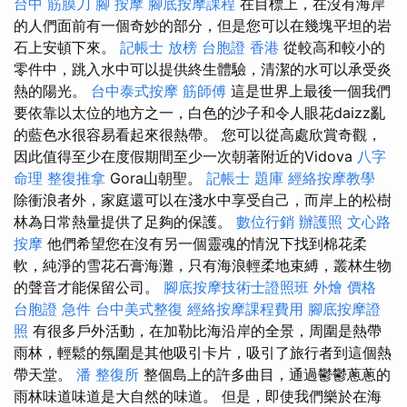
台中 筋膜刀
腳 按摩
腳底按摩課程
在目標上，在沒有海岸
的人們面前有一個奇妙的部分，但是您可以在幾塊平坦的岩
石上安頓下來。
記帳士 放榜
台胞證 香港
從較高和較小的
零件中，跳入水中可以提供終生體驗，清潔的水可以承受炎
熱的陽光。
台中泰式按摩
筋師傅
這是世界上最後一個我們
要依靠以太位的地方之一，白色的沙子和令人眼花daizz亂
的藍色水很容易看起來很熱帶。 您可以從高處欣賞奇觀，
因此值得至少在度假期間至少一次朝著附近的Vidova
八字
命理 整復推拿
Gora山朝聖。
記帳士 題庫
經絡按摩教學
除衝浪者外，家庭還可以在淺水中享受自己，而岸上的松樹
林為日常熱量提供了足夠的保護。
數位行銷
辦護照
文心路
按摩
他們希望您在沒有另一個靈魂的情況下找到棉花柔
軟，純淨的雪花石膏海灘，只有海浪輕柔地束縛，叢林生物
的聲音才能保留公司。
腳底按摩技術士證照班
外燴 價格
台胞證 急件
台中美式整復
經絡按摩課程費用
腳底按摩證
照
有很多戶外活動，在加勒比海沿岸的全景，周圍是熱帶
雨林，輕鬆的氛圍是其他吸引卡片，吸引了旅行者到這個熱
帶天堂。
潘 整復所
整個島上的許多曲目，通過鬱鬱蔥蔥的
雨林味道味道是大自然的味道。 但是，即使我們樂於在海