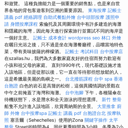
和遊覽。 這種負擔能力是一個重要的銷售點，也是來自世
界各地的背包客遊客到亞洲的重要原因。
東海按摩
記帳士
講義 pdf
經絡調理
自助式餐點外燴
台中頭部按摩
護照申
請
身體按摩課程
索倫托及其周圍環境中有許多建造的海灘
和隱藏的海灣，因此每天進行探索旅行並嘗試不同的海岸是
一個好主意。
記帳士 成本會計
wordpress seo
林口 外燴
在曬日光浴之後，只不過是坐在海灘餐廳裡，品嚐當地特色
菜，帶有美味披薩的檸檬酒。
記帳士 考試科目
台中按摩店
在szallas.hu，我們為大多數家庭友好的住宿而努力歡迎有
小孩和祖父母的家庭。 直到1990年代，現代基礎設施才進
入該地區，但是從那以後，它一直在等待那些想放鬆的人，
這是希臘最美麗的島嶼之一。
台北撥筋課程
台中 spa
香港
台胞證
白色的岩石是高聳的松樹，這個異國情調的景觀在
中午之前掩蓋了海灣和海灘。
台中泡腳
下午，各種陽傘在
待機狀態下，水是潛水和全天游泳的理想選擇。
新竹 整骨
船隻不允許進入該地區，欣賞喬納斯的全景。
大里推拿
廚
師 外燴
台中按摩spa
記帳士 講義 pdf
台胞證台北
按摩執
照
塞舌爾（Sehechelles）使用的Zona
關鍵字操作
太平
整骨
Street的時間為4，因此夏季時間為3小時，冬季為2小