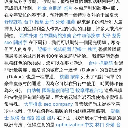
以完成冬季假期。 假期前，值得檢查假期和活動何時可以
完成初步計劃。
推拿
台胞證 照片
在匈牙利和歐洲中部，
在今年繁忙的春季後，預計將有一個特別炎熱的干燥夏天。
舒壓課程
台中 推拿
新竹 外燴 推薦
越來越多的匈牙利人選
擇意大利的亞得利亞人作為他的假期的目標，許多人乘汽車
開始。
西式外燴
台中國術館推薦
台中頭部按摩
太平 整骨
seo 關鍵字
在下周初，我們可以期待一個陽光明媚，寒冷
但宜人的春季。
記帳士 考試範圍
記帳士 執照
整個希臘這
個最美麗的城市具有400年的威尼斯統治。 我們建議您參
觀粉紅色的Reta湖，您可以在那裡游泳。
台中 抓龍筋
錯過
非洲最美麗，最昂貴的城市之一達卡（Dakar）的首都達卡
（Dakar）也是一種罪過。
桃園 按摩
列出了相對“簡單”的
豪華度假村的通道，因為它可以在飛行中使用，時間轉移僅
為3小時。
自助餐
國際整復師證照
按摩課程台北
這些島嶼
的特徵是伊甸園的慾望，巨大的花崗岩岩石塊使海岸變得非
常特殊。
大里推拿
seo company
儘管我們尚未從冬季寒
冷中脫離，但現在值得在溫暖的月份組織某種假期。
記帳
士 放榜
台胞證 護照 照片
在下面，我們展示了十個美麗的
歐洲海濱，值得注意的是
optimization 中文
林口 外燴
台