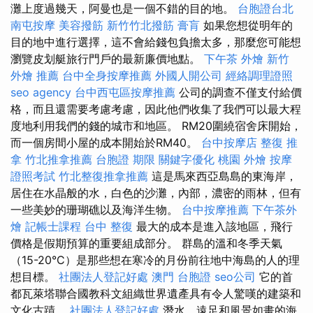
灘上度過幾天，阿曼也是一個不錯的目的地。
台胞證台北
南屯按摩
美容撥筋
新竹竹北撥筋
膏肓
如果您想從明年的
目的地中進行選擇，這不會給錢包負擔太多，那麼您可能想
瀏覽皮划艇旅行門戶的最新廉價地點。
下午茶 外燴
新竹
外燴 推薦
台中全身按摩推薦
外國人開公司
經絡調理證照
seo agency
台中西屯區按摩推薦
公司的調查不僅支付給價
格，而且還需要考慮考慮，因此他們收集了我們可以最大程
度地利用我們的錢的城市和地區。 RM20圍繞宿舍床開始，
而一個房間小屋的成本開始於RM40。
台中按摩店
整復 推
拿
竹北推拿推薦
台胞證 期限
關鍵字優化
桃園 外燴
按摩
證照考試
竹北整復推拿推薦
這是馬來西亞島島的東海岸，
居住在水晶般的水，白色的沙灘，內部，濃密的雨林，但有
一些美妙的珊瑚礁以及海洋生物。
台中按摩推薦
下午茶外
燴
記帳士課程
台中 整復
最大的成本是進入該地區，飛行
價格是假期預算的重要組成部分。 群島的溫和冬季天氣
（15-20°C）是那些想在寒冷的月份前往地中海島的人的理
想目標。
社團法人登記好處
澳門 台胞證
seo公司
它的首
都瓦萊塔聯合國教科文組織世界遺產具有令人驚嘆的建築和
文化古蹟。
社團法人登記好處
潛水，遠足和風景如畫的海