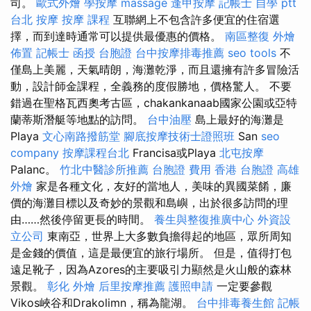
司。
歐式外燴
學按摩
massage
逢甲按摩
記帳士 自學 ptt
台北 按摩
按摩 課程
互聯網上不包含許多便宜的住宿選
擇，而到達時通常可以提供最優惠的價格。
南區整復
外燴
佈置
記帳士 函授
台胞證
台中按摩排毒推薦
seo tools
不
僅島上美麗，天氣晴朗，海灘乾淨，而且還擁有許多冒險活
動，設計師金課程，全義務的度假勝地，價格驚人。 不要
錯過在聖格瓦西奧考古區，chakankanaab國家公園或亞特
蘭蒂斯潛艇等地點的訪問。
台中油壓
島上最好的海灘是
Playa
文心南路撥筋堂
腳底按摩技術士證照班
San
seo
company
按摩課程台北
Francisa或Playa
北屯按摩
Palanc。
竹北中醫診所推薦
台胞證 費用
香港 台胞證
高雄
外燴
家是各種文化，友好的當地人，美味的異國菜餚，廉
價的海灘目標以及奇妙的景觀和島嶼，出於很多訪問的理
由……然後停留更長的時間。
養生與整復推廣中心
外資設
立公司
東南亞，世界上大多數負擔得起的地區，眾所周知
是金錢的價值，這是最便宜的旅行場所。 但是，值得打包
遠足靴子，因為Azores的主要吸引力顯然是火山般的森林
景觀。
彰化 外燴
后里按摩推薦
護照申請
一定要參觀
Vikos峽谷和Drakolimn，稱為龍湖。
台中排毒養生館
記帳