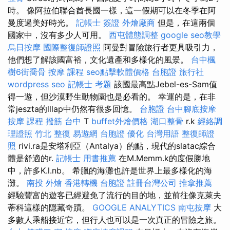
時。 像阿拉伯聯合酋長國一樣，這一假期可以在冬季在阿
曼度過美好時光。
記帳士 簽證
外燴廠商
但是，在這兩個
國家中，沒有多少人可用。
西屯體態調整
google seo教學
烏日按摩
國際整復師證照
阿曼對冒險旅行者更具吸引力，
他們想了解該國富裕，文化遺產和多樣化的風景。
台中楓
樹6街喬骨
按摩 課程
seo點擊軟體價格
台胞證 旅行社
wordpress seo
記帳士 考題
該國最高點Jebel-es-Sam值
得一遊，但沙漠野生動物園也是必看的。 幸運的是，在非
常jeszta的lllap中仍然有很多回憶。
台胞證
台中腳底按摩
按摩 課程
撥筋 台中
T
buffet外燴價格
湖口整骨
r.k
經絡調
理證照
竹北 整復
易遊網 台胞證
優化 台灣用語
整復師證
照
rivi.ra是安塔利亞（Antalya）的點，現代的slatac綜合
體是舒適的r.
記帳士 用書推薦
在M.Memm.k的度假勝地
中，許多K.l.nb。 希臘的海灘也許是世界上最多樣化的海
灘。
南投 外燴
香港轉機 台胞證
註冊台灣公司
推拿推薦
經驗豐富的遊客已經避免了流行的目的地，並前往像克萊夫
蒂科這樣的隱藏奇蹟。
GOOGLE ANALYTICS
南屯按摩
大
多數人乘船接近它，但行人也可以是一次真正的冒險之旅。