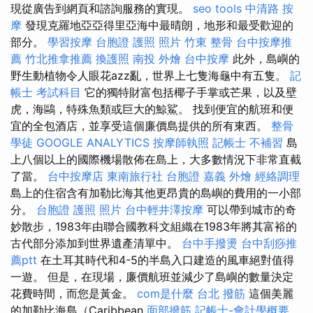
現從廣告到網頁和諮詢服務的實現。
seo tools
中清路 按
摩
發現克羅地亞亞得里亞海中最晴朗，地形和最受歡迎的
部分。
學習按摩
台胞證 護照 照片
竹東 整骨
台中按摩推
薦
竹北推拿推薦
換護照
南投 外燴
台中按摩
此外，島嶼的
野生動植物令人眼花azz亂，世界上七隻海龜中有五隻。
記
帳士 考試科目
它的獨特財富包括椰子手掌或芒果，以及壁
虎，海鷗，特殊魚類或巨大的鯨鯊。 找到便宜的航班和便
宜的全包酒店，並享受這個廉價島提供的所有東西。
整骨
學徒
GOOGLE ANALYTICS
按摩師執照
記帳士 不補習
島
上八個以上的國際機場散佈在島上，大多數情況下非常直截
了當。
台中按摩店
東南旅行社 台胞證
嘉義 外燴
經絡調理
島上的住宿含有加勒比海其他更昂貴的島嶼的費用的一小部
分。
台胞證 護照 照片
台中輕井澤按摩
可以帶到城市的奇
妙散步，1983年由聯合國教科文組織在1983年將其富裕的
古代部分添加到世界遺產清單中。
台中手撥燙
台中刮痧推
薦ptt
在土耳其時代和4-5的半島入口建造的風車絕對值得
一遊。 但是，在現場，廉價航班並減少了島嶼的數量決定
花費時間，而您是黃金。
com是什麼
台北 撥筋
這個美麗
的加勒比海島（Caribbean
面部撥筋
記帳士-會計學概要