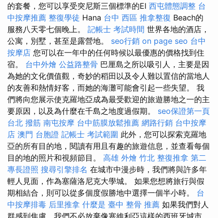
的套餐，您可以享受突尼斯三個標準的El
西屯體態調整
台
中按摩推薦
整復學徒
Hana
台中 西區 推拿整復
Beach的
服務八天零七個晚上。
記帳士 考試時間
世界各地的酒店，
公寓，別墅，甚至是露營地。
seo行銷
on page seo
台中
按摩店
您可以在一年中的任何時候以最優惠的價格找到住
宿。
台中外燴
公益路整骨
巴厘島之所以吸引人，主要是因
為她的文化價值觀，奇妙的稻田以及令人難以置信的當地人
的友善和熱情好客，而她的海灘可能會引起一些失望。 我
們將向您展示使克羅地亞成為最受歡迎的旅遊勝地之一的主
要原因，以及為什麼在千島之地度過假期。
seo保證第一頁
台北 撥筋
南屯按摩
台中筋膜放鬆推薦
網路行銷
台中按摩
店
澳門 台胞證
記帳士 考試範圍
此外，您可以探索克羅地
亞的所有目的地，閱讀有用且有趣的旅遊信息，並查看每個
目的地的照片和視頻節目。
高雄 外燴
竹北 整復推拿
第二
專長證照
搜尋引擎排名
在城市中漫步時，我們將與許多年
輕人見面，作為塞薩洛尼克大學城。 如果您想將旅行與假
期相結合，則可以從多個度假勝地中選擇一個半小時。
台
中按摩排毒
后里推拿
什麼是
臺中 整骨 推薦
如果我們對人
群感到焦慮，我們不必放棄像塞維利亞這樣的西班牙城市