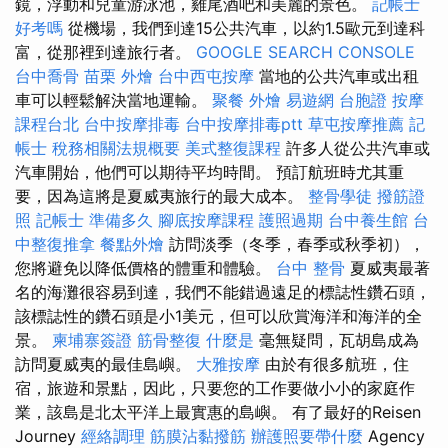
鏡，浮動和兒童游泳池，雞尾酒吧和美麗的景色。
記帳士
好考嗎
從機場，我們到達15公共汽車，以約1.5歐元到達科
富，從那裡到達旅行者。
GOOGLE SEARCH CONSOLE
台中喬骨
苗栗 外燴
台中西屯按摩
當地的公共汽車或出租
車可以輕鬆解決當地運輸。
聚餐 外燴
易遊網 台胞證
按摩
課程台北
台中按摩排毒
台中按摩排毒ptt
草屯按摩推薦
記
帳士 稅務相關法規概要
美式整復課程
許多人從公共汽車或
汽車開始，他們可以期待平均時間。 預訂航班時尤其重
要，因為這將是夏威夷旅行的最大成本。
整骨學徒
撥筋證
照
記帳士 準備多久
腳底按摩課程
護照過期
台中養生館
台
中整復推拿
餐點外燴
訪問淡季（冬季，春季或秋季初），
您將避免以降低價格的體重和體驗。
台中 整骨
夏威夷最著
名的海灘很容易到達，我們不能錯過遠足的標誌性鑽石頭，
該標誌性的鑽石頭是小1美元，但可以欣賞海洋和海洋的全
景。
柬埔寨簽證
筋骨整復
什麼是
毫無疑問，瓦胡島成為
訪問夏威夷的最佳島嶼。
大雅按摩
由於有很多航班，住
宿，旅遊和景點，因此，只要您的工作要做小小的家庭作
業，該島是北太平洋上最實惠的島嶼。 有了最好的Reisen
Journey
經絡調理
筋膜沾黏撥筋
辦護照要帶什麼
Agency