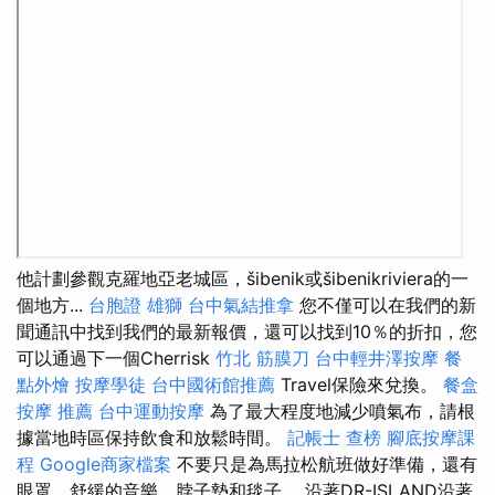
他計劃參觀克羅地亞老城區，šibenik或šibenikriviera的一
個地方...
台胞證 雄獅
台中氣結推拿
您不僅可以在我們的新
聞通訊中找到我們的最新報價，還可以找到10％的折扣，您
可以通過下一個Cherrisk
竹北 筋膜刀
台中輕井澤按摩
餐
點外燴
按摩學徒
台中國術館推薦
Travel保險來兌換。
餐盒
按摩 推薦
台中運動按摩
為了最大程度地減少噴氣布，請根
據當地時區保持飲食和放鬆時間。
記帳士 查榜
腳底按摩課
程
Google商家檔案
不要只是為馬拉松航班做好準備，還有
眼罩，舒緩的音樂，脖子墊和毯子。 沿著DR-ISLAND沿著