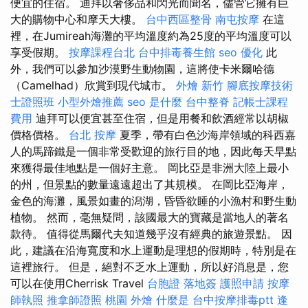
便宜的住宿。 迪拜以奢侈品和閃光而聞名，儘管它擁有巨
大的購物中心和摩天大樓。
台中西區整骨
南屯按摩
在這
裡，在Jumireah海灘的平均溫度約為25度的平均溫度可以
享受假期。
按摩課程台北
台中排毒養生館
seo 優化
此
外，我們可以參加沙漠野生動物園，這將使卡米爾哈德
（Camelhad）欣賞到現代城市。
外燴 新竹
腳底按摩技術
士證照班
小型外燴推薦
seo 是什麼
台中整脊
記帳士課程
費用
迪拜可以便宜甚至住宿，但是用餐和飲酒經常以胡椒
價格價格。
台北 按摩
夏季，帶有白色沙海岸領域的科西嘉
人的馬蹄鐵是一個非常受歡迎的旅行目的地，因此每天早點
來獲得最佳地點是一個好主意。 岡比亞是非洲大陸上最小
的州，但景點的數量遠遠超出了其規模。 在岡比亞海岸，
金色的海灘，風景如畫的潟湖，昏昏欲睡的小漁村和野生動
植物。 然而，毫無疑問，該國最大的寶藏是當地人的著名
款待。 值得從馬爾代夫知道幾乎沒有經典的旅遊景點。 因
此，建議在沿海寬度和水上運動是理想的假期時，特別是在
這裡旅行。 但是，絕對不乏水上運動，所以好消息是，您
可以在使用Cherrisk Travel
台胞證 落地簽
護照申請
按摩
師執照
推拿師證照
桃園 外燴
什麼是
台中按摩排毒ptt
逢