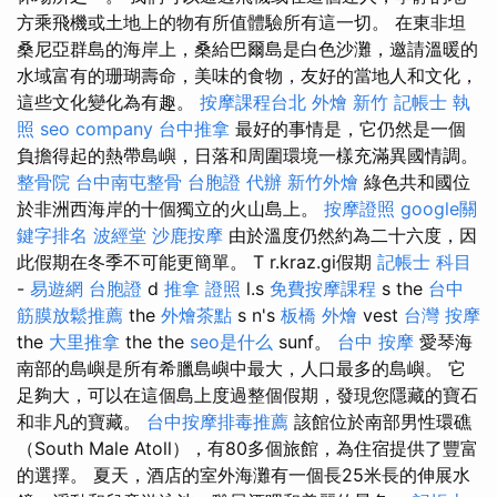
方乘飛機或土地上的物有所值體驗所有這一切。 在東非坦
桑尼亞群島的海岸上，桑給巴爾島是白色沙灘，邀請溫暖的
水域富有的珊瑚壽命，美味的食物，友好的當地人和文化，
這些文化變化為有趣。
按摩課程台北
外燴 新竹
記帳士 執
照
seo company
台中推拿
最好的事情是，它仍然是一個
負擔得起的熱帶島嶼，日落和周圍環境一樣充滿異國情調。
整骨院
台中南屯整骨
台胞證 代辦
新竹外燴
綠色共和國位
於非洲西海岸的十個獨立的火山島上。
按摩證照
google關
鍵字排名
波經堂
沙鹿按摩
由於溫度仍然約為二十六度，因
此假期在冬季不可能更簡單。 T r.kraz.gi假期
記帳士 科目
-
易遊網 台胞證
d
推拿 證照
l.s
免費按摩課程
s the
台中
筋膜放鬆推薦
the
外燴茶點
s n's
板橋 外燴
vest
台灣 按摩
the
大里推拿
the the
seo是什么
sunf。
台中 按摩
愛琴海
南部的島嶼是所有希臘島嶼中最大，人口最多的島嶼。 它
足夠大，可以在這個島上度過整個假期，發現您隱藏的寶石
和非凡的寶藏。
台中按摩排毒推薦
該館位於南部男性環礁
（South Male Atoll），有80多個旅館，為住宿提供了豐富
的選擇。 夏天，酒店的室外海灘有一個長25米長的伸展水