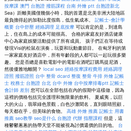
按摩課
澳門 台胞證
撥筋課程
台南 外燴 ptt
台胞證新北
Sea）距離美國僅幾個小時，我的首選是北美非洲大陸地區
最負擔得起的加勒比度假島，低生氣成本。
記帳士-會計學
概要
台中舒壓
經絡調理
足底按摩
可以肯定的是，到達島
上，住在島上的成本可能很高。 合格的家庭友好酒店健康
中心為家庭娛樂活動提供了所有成員。 孩子們正在等待或
發現Visi的松鼠在演奏，玩耍和玩動畫節目。 在匈牙利的第
一家家庭友好酒店中，所有年齡段的人都可以一起玩很多樂
趣。 您是否總是喜歡電影中的電影在酒吧訂購馬提尼酒，
然後優雅地離開？
local seo
經絡按摩課程費用
經絡調理
證照
撥筋證照
台中 整骨 dcard
整復 整骨
牛排 外燴
記帳
士 稅務士
台胞證 台北
台中 外燴
台中按摩排毒ptt
記帳士
會計師 差別
您可以在全部包括在內的假期中這樣做，因為
這裡的價格包括完全護理和無限量的飲料。 夏威夷，以巨
大的火山，翡翠綠色景觀，白色沙灘聞名，直到眼睛照顧，
每天都在乎，但美味的食物。
高雄 外燴 推薦
記帳士 用書
推薦
seo教學
seo是什么
台胞證 代辦
指壓課程
但是，這
種鬱鬱蔥蔥的熱帶天堂不能被視為討價還價的目的地。
台