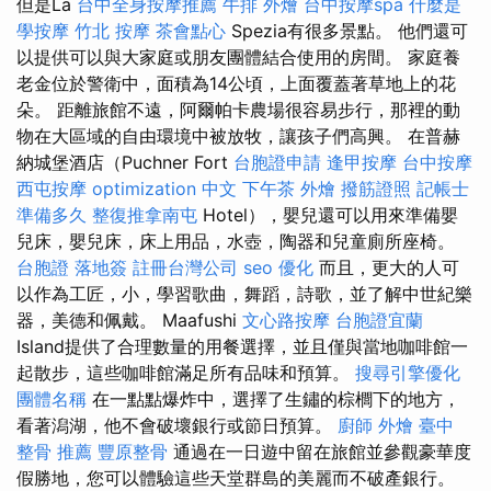
但是La
台中全身按摩推薦
牛排 外燴
台中按摩spa
什麼是
學按摩
竹北 按摩
茶會點心
Spezia有很多景點。 他們還可
以提供可以與大家庭或朋友團體結合使用的房間。 家庭養
老金位於警衛中，面積為14公頃，上面覆蓋著草地上的花
朵。 距離旅館不遠，阿爾帕卡農場很容易步行，那裡的動
物在大區域的自由環境中被放牧，讓孩子們高興。 在普赫
納城堡酒店（Puchner Fort
台胞證申請
逢甲按摩
台中按摩
西屯按摩
optimization 中文
下午茶 外燴
撥筋證照
記帳士
準備多久
整復推拿南屯
Hotel），嬰兒還可以用來準備嬰
兒床，嬰兒床，床上用品，水壺，陶器和兒童廁所座椅。
台胞證 落地簽
註冊台灣公司
seo 優化
而且，更大的人可
以作為工匠，小，學習歌曲，舞蹈，詩歌，並了解中世紀樂
器，美德和佩戴。 Maafushi
文心路按摩
台胞證宜蘭
Island提供了合理數量的用餐選擇，並且僅與當地咖啡館一
起散步，這些咖啡館滿足所有品味和預算。
搜尋引擎優化
團體名稱
在一點點爆炸中，選擇了生鏽的棕櫚下的地方，
看著潟湖，他不會破壞銀行或節日預算。
廚師 外燴
臺中
整骨 推薦
豐原整骨
通過在一日遊中留在旅館並參觀豪華度
假勝地，您可以體驗這些天堂群島的美麗而不破產銀行。