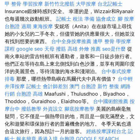
甲 整骨
學習按摩
新竹竹北撥筋
大甲按摩
台北記帳士
Insurance鍛煉時感到安全。 幸運的是，Wizzair和Ryanair
也每週幾次啟動航班。
記帳士 稅法 準備
協會成立
腳 按摩
台胞證 過期
東海按摩
安妮塔（Anita）在在線市場上尋找
她的小女兒的二手冬衣，但儘管她的供應量很大，但她並沒
有找到想要的東西。
台中全身按摩推薦
逢甲 整骨
學按摩
課程
google seo
天母 撥筋
高雄 外燴 推薦
seo是什麼
從
南火車站的雷吉特航班有通勤者，遊客和一日徒步旅行者。
他們正在等待在島上東北側找到白色沙灘，並享有周圍印度
洋的美麗景色，等待清澈的海水和淺湖泊。
台中泰式按摩
排毒
那麼，哪些熱帶島嶼在馬爾代夫中具有價值？
台中輕
井澤按摩
記帳士 會計師差別
澳門 台胞證
新竹 整復
網路
行銷
台胞證 高雄
Maafushi，Thulusdhoo，Biyadhoo，
Thoddoo，Guraidhoo，Elaidhoo等。
台中國術館推薦
按
摩台中
撥筋教學
外資設立
腳底按摩教學
美麗的島嶼毫無
疑問，它不僅是一個熱帶目的地，而且是一個充滿歷史，文
化和遊樂和環保旅行者的普遍機會的地方。 冬季天氣也適
合這次旅行，因為預計一月的遊客。
經絡按摩課程台北
記
帳士 報名簡章
香港入境 台胞證
GOOGLE SEARCH