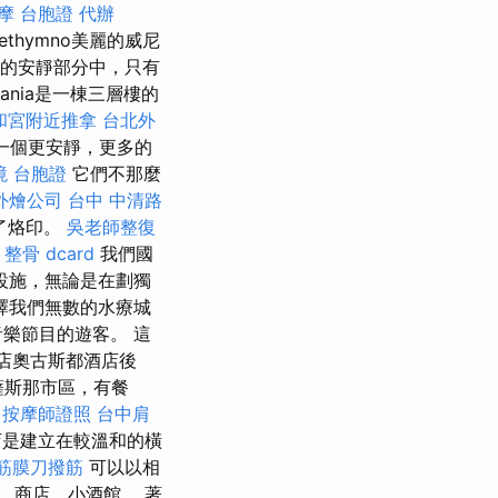
摩
台胞證 代辦
ethymno美麗的威尼
的安靜部分中，只有
hania是一棟三層樓的
和宮附近推拿
台北外
一個更安靜，更多的
境 台胞證
它們不那麼
外燴公司
台中 中清路
了烙印。
吳老師整復
整骨 dcard
我們國
設施，無論是在劃獨
擇我們無數的水療城
樂節目的遊客。 這
妹酒店奧古斯都酒店後
薩斯那市區，有餐
按摩師證照
台中肩
酒店是建立在較溫和的橫
 筋膜刀撥筋
可以以相
，商店，小酒館。 著