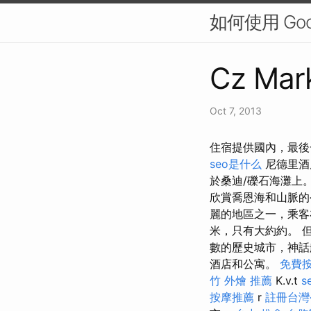
如何使用 Go
Cz Mark
Oct 7, 2013
住宿提供國內，最後
seo是什么
尼德里酒店
於桑迪/礫石海灘上
欣賞喬恩海和山脈的
麗的地區之一，乘客
米，只有大約約。 
數的歷史城市，神
酒店和公寓。
免費
竹 外燴 推薦
K.v.t
s
按摩推薦
r
註冊台灣