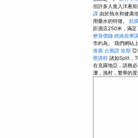
但許多人進入洋蔥矩
課
由於熱水和健康
用藥水的特徵。
筋
距酒店250米，滿
整骨價錢
經絡按摩
市約為。 我們網站
推薦
台胞證 效期
亞
壓課程
諸如Split
在克羅地亞，請務
灘，漁村，繁華的度