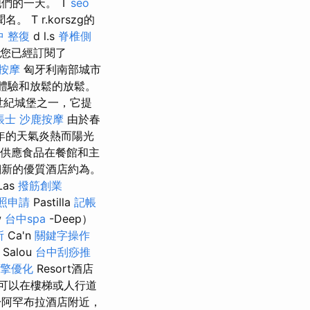
像他們的一天。 T
seo
聞名。 T r.korszg的
中 整復
d l.s
脊椎側
nf。 您已經訂閱了
按摩
匈牙利南部城市
食體驗和放鬆的放鬆。
中世紀城堡之一，它提
帳士
沙鹿按摩
由於春
年的天氣炎熱而陽光
 供應食品在餐館和主
全翻新的優質酒店約為。
Las
撥筋創業
照申請
Pastilla
記帳
w
台中spa
-Deep）
所
Ca'n
關鍵字操作
Salou
台中刮痧推
擎優化
Resort酒店
，可以在樓梯或人行道
阿罕布拉酒店附近，