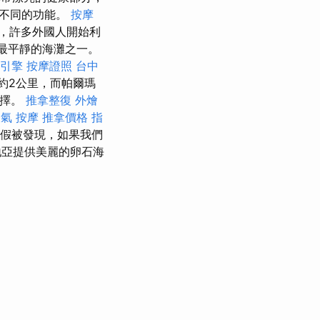
有不同的功能。
按摩
，許多外國人開始利
馬灣最平靜的海灘之一。
引擎
按摩證照
台中
約2公里，而帕爾瑪
選擇。
推拿整復
外燴
氣 按摩
推拿價格
指
海灘度假被發現，如果我們
亞提供美麗的卵石海