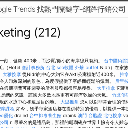
ogle Trends 找熱門關鍵字-網路行銷公司
eting (212)
一刻，健康 400米，而沙質/微小的海岸線只有約。
台中國術館
（Hotel
會計事務所 台北
seo軟體
外燴 buffet
Nidri）在
。
大雅按摩
從Nidri的中心大約它在Akti公寓樓附近400米。
推
令人印象深刻的景色，為度假提供了寧靜而輕鬆的氛圍。
后里
在假期期間可能需要的所有服務都很容易獲得。
大里推拿
它距離
但是總的來說，該國大多數地區更有可能有乾燥的天氣。
竹北傳
話般的水療中心和遠足目的地。
大里推拿
您可以以非常合理的價
按摩課程
如今，幾乎每家酒店都在提供特別的優惠，以提供一本
eo優化
draind
台中排毒養生館
draink
澳門 台胞證
北屯按摩
va
公司
r. 最著名的是禮品島，那裡的珊瑚礁在世界上擁有令人難