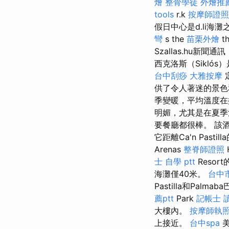
燴
整骨學徒
外燴推
tools
r.k
按摩師證照
假日中心是d.li海灘之一
彎
s the
苗栗外燴
th
Szallas.hu
西克洛斯（Sikl
台中刮痧
大雅按摩
供了令人著迷的景
季變暖，平均溫度在
明媚，尤其是在夏季溫
要餐廳都很棒。 該酒
它距離Ca'n Pas
Arenas
整脊師證照
士 自學 ptt
Reso
海灘僅40米。
台中
Pastilla和Palma
薦ptt
Park
記帳士 
大樓內。
按摩師執
上接近。
台中spa
美