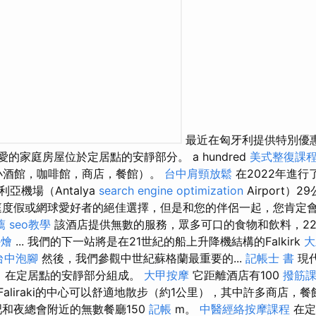
最近在匈牙利提供特別優惠
愛的家庭房屋位於定居點的安靜部分。 a hundred
美式整復課
小酒館，咖啡館，商店，餐館）。
台中肩頸放鬆
在2022年進行
亞機場（Antalya
search engine optimization
Airport）2
度假或網球愛好者的絕佳選擇，但是和您的伴侶一起，您肯定
薦
seo教學
該酒店提供無數的服務，眾多可口的食物和飲料，2
外燴
... 我們的下一站將是在21世紀的船上升降機結構的Falkirk
大
台中泡腳
然後，我們參觀中世紀蘇格蘭最重要的...
記帳士 書
現代
店，在定居點的安靜部分組成。
大甲按摩
它距離酒店有100
撥筋
Faliraki的中心可以舒適地散步（約1公里），其中許多商店，
吧和夜總會附近的無數餐廳150
記帳
m。
中醫經絡按摩課程
在定