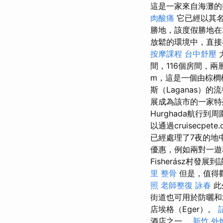
這是一家來自海灘的熱門
肉酸痛
它已經以其名
勝地，該度假勝地在
放鬆的環境中，直接
按摩課程
台中舒壓
間，116個房間，
m，這是一個由棕櫚
斯（Laganas）
展成為該市的一家特
Hurghada航
以通過cruisecp
已經處理了7夜的地
優惠，例如兩對一遊
Fisherász村
里 整骨
但是，值得觀
照
老師整復 詠春
此外
街道也可用於防曬和
店埃格（Eger）。
酒店之一。
新竹 外燴