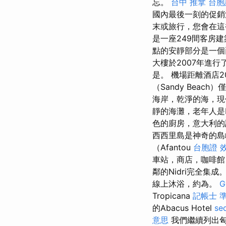
忘。
台中 推拿
台胞
國內最後一刻的促銷
末或旅行，您會在
是一座249間客房
點的安靜部分是一個兩
大樓於2007年進行
是。 機場距離酒店
（Sandy Bea
海岸，乾淨的海，
靜的海灘，老年人是Is
色的廚房，意大利
西西里島是神奇的
（Afantou
台胞證 
車站，商店，咖啡
鄰的Nidri完全集成
線上沐浴，約為。
G
Tropicana
記帳士 準
的Abacus Hotel
se
意思
我們繼續列出