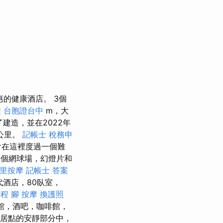
的健康酒店。 3個
程
台胞證台中
m，大
了建造，並在2022年
9公里。
記帳士 稅務申
會在這裡度過一個難
2個網球場，幻燈片和
里按摩
記帳士 答案
酒店，80臥室，
課程
腳 按摩
換護照
餐館，酒吧，咖啡館，
居點​​的安靜部分中，