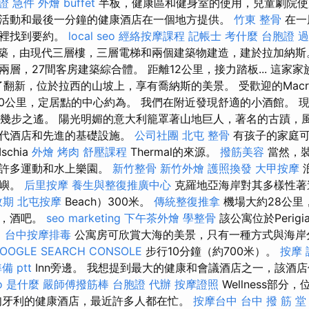
證 急件
外燴 buffet
半板，健康區和健身室的使用，兒童劇院
活動和最後一分鐘的健康酒店在一個地方提供。
竹東 整骨
在一
這裡找到要約。
local seo
經絡按摩課程
記帳士 考什麼
台胞證 
建築，由現代三層樓，三層電梯和兩個建築物建造，建於拉加納
層，27間客房建築綜合體。 距離12公里，接力踏板... 這家
了翻新，位於拉西的山坡上，享有喬納斯的美景。 受歡迎的Macris 
20公里，定居點的中心約為。 我們在附近發現舒適的小酒館。 
ch）僅幾步之遙。 陽光明媚的意大利籠罩著山地巨人，著名的古蹟
現代酒店和先進的基礎設施。
公司社團
北屯 整骨
有孩子的家庭可
chia
外燴 烤肉
舒壓課程
Thermal的來源。
撥筋美容
當然，
的許多運動和水上樂園。
新竹整骨
新竹外燴
護照換發
大甲按摩
島嶼。
后里按摩
養生與整復推廣中心
克羅地亞海岸對其多樣性著
效期
北屯按摩
Beach）300米。
傳統整復推拿
機場大約28公里
館，酒吧。
seo marketing
下午茶外燴
學整骨
該公寓位於Perig
。
台中按摩排毒
公寓房可欣賞大海的美景，只​​有一種方式與海
OOGLE SEARCH CONSOLE
步行10分鐘（約700米）。
按摩 
備 ptt
Inn旁邊。 我想提到最大的健康和會議酒店之一，該酒
o 是什麼
嚴師傅撥筋棒
台胞證 代辦
按摩證照
Wellness部分
匈牙利的健康酒店，最近許多人都在忙。
按摩台中
台中 撥 筋 堂