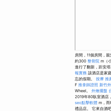
房間，11個房間，親
約300
整骨院
m（
進行了翻新，距安塔利
報實務
該酒店是家庭
忘的假期。
按摩 推
F
推拿師證照
新竹
Wheel。
外燴擺盤
2019年80臥室酒
seo點擊軟體
m，而
禮品店。 它來自酒