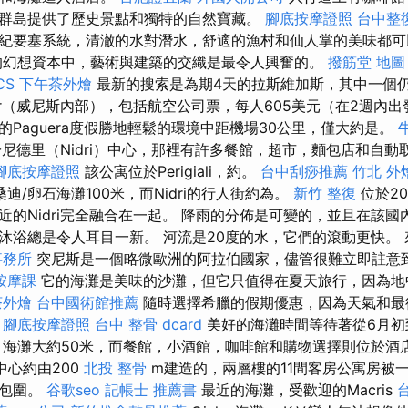
群島提供了歷史景點和獨特的自然寶藏。
腳底按摩證照
台中整
紀要塞系統，清澈的水對潛水，舒適的漁村和仙人掌的美味都
的幻想資本中，藝術與建築的交織是最令人興奮的。
撥筋堂 地圖
CS
下午茶外燴
最新的搜索是為期4天的拉斯維加斯，其中一個仍然是
er（威尼斯內部），包括航空公司票，每人605美元（在2週內出發
Paguera度假勝地輕鬆的環境中距機場30公里，僅大約是。
於尼德里（Nidri）中心，那裡有許多餐館，超市，麵包店和自動
腳底按摩證照
該公寓位於Perigiali，約。
台中刮痧推薦
竹北 外
迪/卵石海灘100米，而Nidri的行人街約為。
新竹 整復
位於201
近的Nidri完全融合在一起。 降雨的分佈是可變的，並且在該國
沐浴總是令人耳目一新。 河流是20度的水，它們的滾動更快。
事務所
突尼斯是一個略微歐洲的阿拉伯國家，儘管很難立即註意
按摩課
它的海灘是美味的沙灘，但它只值得在夏天旅行，因為地
茶外燴
台中國術館推薦
隨時選擇希臘的假期優惠，因為天氣和最
！
腳底按摩證照
台中 整骨 dcard
美好的海灘時間等待著從6月初
 海灘大約50米，而餐館，小酒館，咖啡館和購物選擇則位於酒
的中心約由200
北投 整骨
m建造的，兩層樓的11間客房公寓房被
所包圍。
谷歌seo
記帳士 推薦書
最近的海灘，受歡迎的Macris