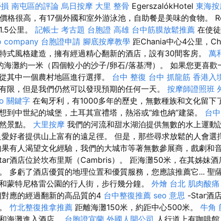
勞損 南屯區的評論
烏日按摩
大里 整骨
EgerszalókHotel
東海按
szalók的價格很高，有17個外國和室外游泳池，自助餐是美味的食物。 R
.5公里。
記帳士 考古題
台胞證 高雄
台中筋膜放鬆推薦
在使徒
o company
台胞證申請
腳底按摩教學
距Chania中心4公里，C
特式風格建造，擁有經過精心翻新的酒店，設有30間客房。
萬
的海灘約一米（四個較小的沙子/卵石/落基灣）。 如果您更喜歡
從其中一個農村地區進行選擇。
台中 整復
台中 抓龍筋
香港入
有限，但是我們仍然可以發現預期的任何一天。
按摩師證照班
eo 關鍵字
在匈牙利，有1000多年的歷史，無數種族和文化留下
想到中世紀的城堡，土耳其宣禮塔，熱浴或“維也納”建築。
台中 
自然景點。
大里按摩
我們的河流和甜水湖泊提供無數的水上運動
足愛好者提供山上富有的遠足徑。 但是，那些尋求放鬆的人會選
如果有人渴望文化經驗，我們的大城市等著無數參展商，戲劇和音
Star酒店位於坎布里斯（Cambris）。 距海灘50米，在其姊
。 多虧了酒店優質的地理位置和優質服務，您應該推薦它... 聖
和蒙特尼格雷公園的行人街，步行幾分鐘。
外燴 台北
肌肉酸痛
對應的經過翻新的高品質的4
台中整復推薦
seo 意思
-Star
約。
竹北整復推拿推薦
距離海灘150米，約距中心500米。
牛角
路和海灘進入酒店。
台胞證宜蘭
外國人開公司
人行道上有咖啡館