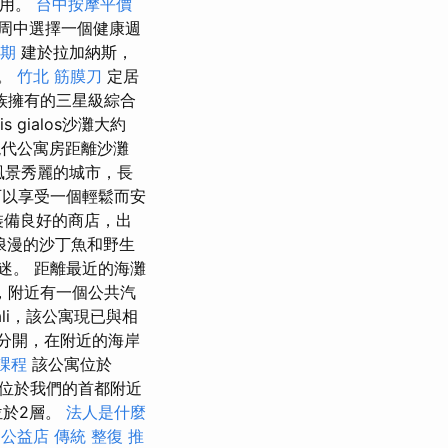
使用。
台中按摩平價
周中選擇一個健康週
過期
建於拉加納斯，
斯。
竹北 筋膜刀
定居
家族擁有的三星級綜合
gialos沙灘大約
現代公寓房距離沙灘
，風景秀麗的城市，長
以享受一個輕鬆而安
裝備良好的商店，出
浪漫的沙丁魚和野生
迷。 距離最近的海灘
，附近有一個公共汽
iali，該公寓現已與相
岸分開，在附近的海岸
課程
該公寓位於
店位於我們的首都附近
，位於2層。
法人是什麼
 公益店 傳統 整復 推