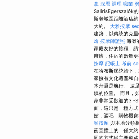
拿 深層 調理 職業 
SalirisEger
斯老城區距離酒店約1
大約。
大雅按摩
se
建築，以傳統的克里
燴
按摩師證照
海灘
家庭友好的旅程，請
擁擠，住宿的數量更
按摩
記帳士 考前
s
在哈布斯堡統治下，
家擁有文化遺產和
木舟還是航行。 遠
鎮的位置。 而且，
家非常受歡迎的3 -
面，這只是一種方式
館，酒吧，購物機會
頸按摩
與本地分類相
衝直撞上的，僅大
同的方式從主要道