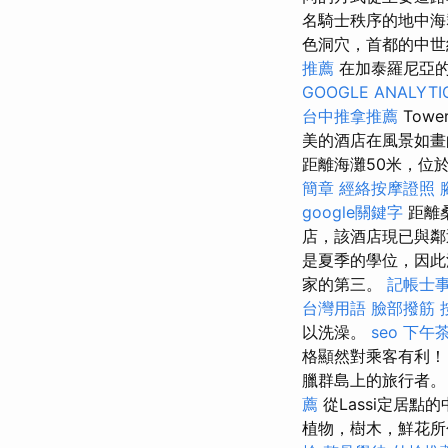
名騎士秩序的地中海
色洞穴，首都的中世
推薦
在加泰羅尼亞
GOOGLE ANALYTI
台中推拿推薦
Tow
美的酒店在風景如畫的
距離海灘50米，位
簡章
經絡按摩證照
google關鍵字
距離桑
店，該酒店現已與鄰
是夏季的學位，因此
家的第三。
記帳士
台灣用語
臉部撥筋
以洗澡。
seo
下午
格顯然對乘客有利
臘群島上的旅行者。
薦
從Lassi定居點
植物，樹木，鮮花