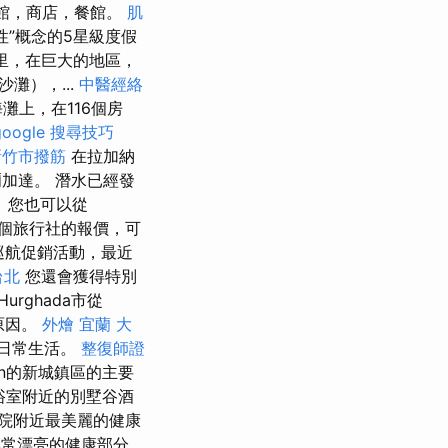
館，商店，餐館。
肌
”概念的5星級度假
公里，在巨大的地區，
灘），...
中醫經絡
灘上，在116個房
google 搜尋技巧
新竹市撥筋
在拉加納
爾加達。 潛水已經發
 您也可以從
多個旅行社的報價，可
巡航促銷活動，最近
台北
您還會獲得特別
Hurghada市從
原因。
外燴 宜蘭
大
的日常生活。
整復師證
hadan的新城鎮區的主要
浴室附近的別墅谷酒
院附近最美麗的健康
常漂亮的健康部分，