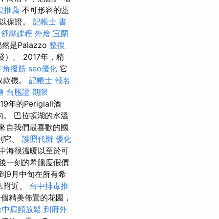
復推薦
不可形容的藍
可以保證。
記帳士 書
舒壓課程
外燴 宜蘭
Palazzo
整復
）。 2017年，精
牛角撥筋
seo優化
它
取款機。
記帳士 報名
燴
台胞證 期限
9年的Perigiali酒
內。 巴拉頓湖的水溫
 來自我們最喜歡的國
到它。
護照代辦
優化
中海很溫暖以至於可
後一刻的希臘度假價
到9月中旬在所有希
店附近。
台中排毒推
一個精美佈置的花園，
台中肩頸放鬆
到府外