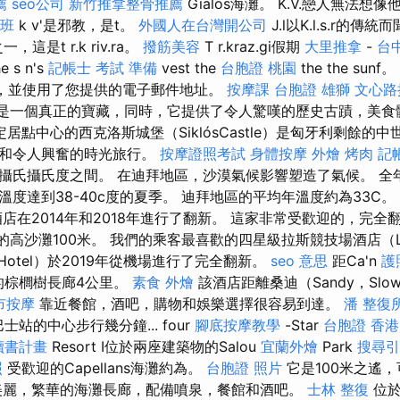
薦
seo公司
新竹推拿整骨推薦
Gialos海灘。 K.V.戀人無法想
班
k v'是邪教，是t。
外國人在台灣開公司
J.l以K.l.s.r的傳統而
，這是t r.k riv.ra。
撥筋美容
T r.kraz.gi假期
大里推拿
-
台
e s n's
記帳士 考試 準備
vest the
台胞證 桃園
the the su
新聞通訊，並使用了您提供的電子郵件地址。
按摩課
台胞證 雄獅
文心路
ós）是一個真正的寶藏，同時，它提供了令人驚嘆的歷史古蹟，美
定居點中心的西克洛斯城堡（SiklósCastle）是匈牙利剩餘的
色和令人興奮的時光旅行。
按摩證照考試
身體按摩
外燴 烤肉
記
攝氏攝氏度之間。 在迪拜地區，沙漠氣候影響塑造了氣候。 全
度達到38-40c度的夏季。 迪拜地區的平均年溫度約為33C。
店在2014年和2018年進行了翻新。 這家非常受歡迎的，完
tilla的高沙灘100米。 我們的乘客最喜歡的四星級拉斯競技場酒店（
Hotel）於2019年從機場進行了完全翻新。
seo 意思
距Ca'n
護
rt的棕櫚樹長廊4公里。
素食 外燴
該酒店距離桑迪（Sandy，Slo
市按摩
靠近餐館，酒吧，購物和娛樂選擇很容易到達。
潘 整復
ba巴士站的中心步行幾分鐘... four
腳底按摩教學
-Star
台胞證 香港
讀書計畫
Resort I位於兩座建築物的Salou
宜蘭外燴
Park
搜尋引
照
受歡迎的Capellans海灘約為。
台胞證 照片
它是100米之遙
麗，繁華的海灘長廊，配備噴泉，餐館和酒吧。
士林 整復
位於