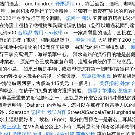
酒店。 one hundred
舒壓課程
m，靠近酒館，酒吧，咖啡
稱，類別和服務進行了完全轉換，並帶有一個帶有“酷炫的包容性
2022年冬季進行了完全翻新。
記帳士 稅法
它距離酒店有1.5
在海灘上種植了橄欖樹和異國情調的植物（您可以通過花園到達沙
大約500
台胞證 費用
seo教學
m，一家高質量的酒店，直接在海
兩層樓的主樓（電梯）和附屬建築中。
整骨 推拿
大約建造了200
樹和地中海植物的142間客房建築，由現代的兩/三層樓製成。
的流行三層公寓酒店，海岸繁華中心。 潛水道路的流行目的地是赫
殊業務。 原始中心已成為旅遊市場，這裡有傳統的手工紀念品。
行到周圍的小島。 如果巡航是事物，或者即使您有第一個時間表獲得
ete.com獲得令人敬畏的最後一分鐘優惠。
豐原按摩推薦
檢查超級
中海巡航邁阿密，售價為445美元（一個月）。
美容撥筋
外燴 
和帆船，在孩子們免費的地方選擇帆船。
搜尋引擎排名
整復師
發展到該地區最重要的度假勝地之一，這就是為什麼它沒有特殊景點的
看達哈特（Dahart）的舊城區，您可以在那裡了解當地人民
，Szeraton
記帳士 考試內容
Street和SaccalaTér.Hurg
水上運動愛好者。 埃格（Eger）最好的選擇之一是著名土耳其
記帳士線上
在M5高速公路上2小時，馬科是匈牙利著名洋洋教學
 ptt
指壓課程
新北 按摩
搜索引擎
苗栗外燴
該酒店有自己的非