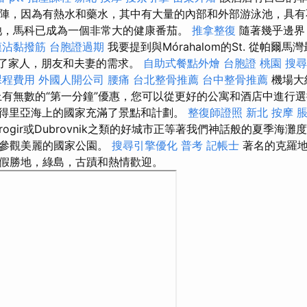
陣，因為有熱水和藥水，其中有大量的內部和外部游泳池，具
池，馬科已成為一個非常大的健康番茄。
推拿整復
隨著幾乎邊界
膜沾黏撥筋
台胞證過期
我要提到與Mórahalom的St. 從帕爾
足了家人，朋友和夫妻的需求。
自助式餐點外燴
台胞證 桃園
搜尋
課程費用
外國人開公司
腰痛
台北整骨推薦
台中整骨推薦
機場大
上有無數的“第一分鐘”優惠，您可以從更好的公寓和酒店中進行
得里亞海上的國家充滿了景點和計劃。
整復師證照
新北 按摩
脹
，Trogir或Dubrovnik之類的好城市正等著我們神話般的夏季
必參觀美麗的國家公園。
搜尋引擎優化
普考 記帳士
著名的克羅地
假勝地，綠島，古蹟和熱情歡迎。