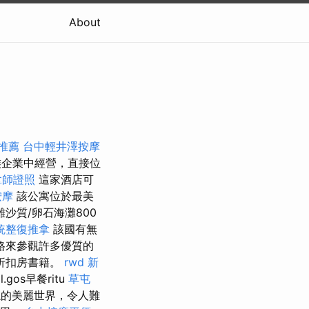
About
推薦
台中輕井澤按摩
家族企業中經營，直接位
拿師證照
這家酒店可
按摩
該公寓位於最美
沙質/卵石海灘800
統整復推拿
該國有無
格來參觀許多優質的
折扣房書籍。
rwd
新
l.gos早餐ritu
草屯
忘的美麗世界，令人難