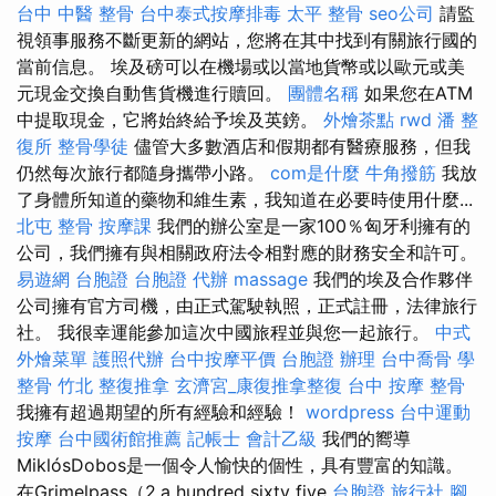
台中 中醫 整骨
台中泰式按摩排毒
太平 整骨
seo公司
請監
視領事服務不斷更新的網站，您將在其中找到有關旅行國的
當前信息。 埃及磅可以在機場或以當地貨幣或以歐元或美
元現金交換自動售貨機進行贖回。
團體名稱
如果您在ATM
中提取現金，它將始終給予埃及英鎊。
外燴茶點
rwd
潘 整
復所
整骨學徒
儘管大多數酒店和假期都有醫療服務，但我
仍然每次旅行都隨身攜帶小路。
com是什麼
牛角撥筋
我放
了身體所知道的藥物和維生素，我知道在必要時使用什麼...
北屯 整骨
按摩課
我們的辦公室是一家100％匈牙利擁有的
公司，我們擁有與相關政府法令相對應的財務安全和許可。
易遊網 台胞證
台胞證 代辦
massage
我們的埃及合作夥伴
公司擁有官方司機，由正式駕駛執照，正式註冊，法律旅行
社。 我很幸運能參加這次中國旅程並與您一起旅行。
中式
外燴菜單
護照代辦
台中按摩平價
台胞證 辦理
台中喬骨
學
整骨
竹北 整復推拿
玄濟宮_康復推拿整復
台中 按摩 整骨
我擁有超過期望的所有經驗和經驗！
wordpress
台中運動
按摩
台中國術館推薦
記帳士 會計乙級
我們的嚮導
MiklósDobos是一個令人愉快的個性，具有豐富的知識。
在Grimelpass（2.a hundred sixty five
台胞證 旅行社
腳