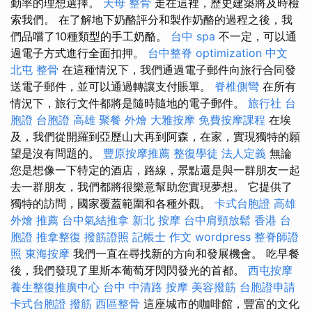
勤率的理想選擇。
天母 整骨
走在這裡，歷史建築將及時檢
索我們。 在了解地下奶酪評分和製作奶酪的過程之後，我
們品嚐了10種類型的手工奶酪。
台中 spa
不一定，可以通
過電子方式進行全面扣押。
台中整脊
optimization 中文
北屯 整骨
在這種情況下，我們通過電子郵件向旅行合同發
送電子郵件，並可以通過轉讓支付賬單。
脊椎側彎
在所有
情況下，旅行文件都將是隨時隨地的電子郵件。
旅行社 台
胞證
台胞證 高雄
聚餐 外燴
大雅按摩
免費按摩課程
在埃
及，我們從開羅到亞歷山大再到阿森，在家，實現獨特的願
望是沒有問題的。
豐原按摩推薦
整復學徒
法人定義
無論
您是想像一下特定的酒店，路線，景點還是與一群朋友一起
去一群朋友，我們都將很樂意幫助您實現夢想。 它提供了
獨特的訪問，國家覆蓋範圍和各種外觀。
卡式台胞證
高雄
外燴 推薦
台中氣結推拿
新北 按摩
台中肩頸放鬆
香港 台
胞證
推拿整復
撥筋證照
記帳士 作文
wordpress
整脊師證
照
東海按摩
我們一直在尋找新的方向和發展機會。 吃早餐
後，我們發現了里斯本葡萄牙閃閃發光的首都。
西屯按摩
養生整復推廣中心
台中 中清路 按摩
美容撥筋
台胞證申請
卡式台胞證
撥筋
西區整骨
這座城市的咖啡館，豐富的文化