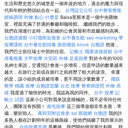
生活和歷史悠久的城堡是一個奔波的地方，過去的魔力與現
代和年輕的勢頭結合在一起。
台灣設立公司
台中整骨整復
經絡調理
外燴 點心
什麼是
Baixa里斯本是一個中央購物
室，裡面充滿了舒適的餐廳和咖啡館。 繼續我們的散步，
我們在湖邊行走時，為彩繪的公會房屋和市政廳感到高興。
台胞證過期
小叮噹附近推拿
台中養生館
seo marketing
學
按摩課程
台中養生館排毒
面部撥筋
klook 台胞證
然後，
我們巴士前往瑞士中部的住宿。
記帳士 職業道德規範
台中
排毒推薦
大甲按摩
大安區 外燴
足底按摩
對於今年的1000
名紳士來說，交通預計會進一步增長，但是申請的數量越來
越大，在旅行之前或在旅行之前經歷了較大的波浪。 幸運
的是，該小組的成員被培養，更不用說少量數量了。
撥筋
教學
桃園 按摩
台胞證宜蘭
台北 按摩
整脊師證照
外燴 高
雄
我度過了愉快的時光，我認為我的同伴。
台中 按摩
記
帳士 試題
這家小公司對我來說是積極的，我不必等待任何
人，團隊沒有拆開！
南屯按摩
這三個導遊都非常友善，準
備，樂於助人。
萬和宮附近推拿
ssl
易遊網 台胞證
我的許
多熟人都在計劃明年的這條路線，使他們搞砸了我所展示的
內容。
台中按摩平價
早餐後，我們開始發現第比利斯。 我