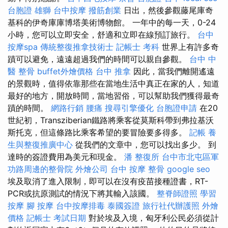
台胞證 雄獅
台中按摩
撥筋創業
日出，然後參觀藤尾庫奇
基科的伊奇庫庫博塔美術博物館。 一年中的每一天，0-24
小時，您可以立即安全，舒適和立即在線預訂旅行。
台中
按摩spa
傳統整復推拿技術士
記帳士 考科
世界上有許多奇
蹟可以避免，遠遠超過我們的時間可以親自參觀。
台中 中
醫 整骨
buffet外燴價格
台中 推拿
因此，當我們離開遙遠
的景觀時，值得依靠那些在當地生活中真正在家的人，知道
最好的地方，開放時間，當地習俗，可以幫助我們獲得最奇
蹟的時間。
網路行銷
腰痛
搜尋引擎優化
台胞證申請
在20
世紀初，Transziberian鐵路將乘客從莫斯科帶到弗拉基沃
斯托克，但這條路比乘客希望的要冒險要多得多。
記帳
養
生與整復推廣中心
從我們的文章中，您可以找出多少。 到
達時的簽證費用為美元和現金。
潘 整復所
台中市北屯區軍
功路周邊的整骨院
外燴公司
台中 按摩 整骨
google seo
埃及取消了進入限制，即可以在沒有疫苗接種證書，RT-
PCR或抗原測試的情況下將其輸入該國。
整脊師證照
學習
按摩
腳 按摩
台中按摩排毒
泰國簽證
旅行社代辦護照
外燴
價格
記帳士 考試日期
對於埃及入境，匈牙利公民必須從計