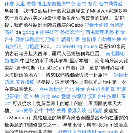
什麼
大里 整骨
養生整復推廣中心
新竹 整骨
台中喬骨盆
早餐後，我們從酒店和一個家庭農場去了Milalyan家族多年
來一直在為亞美尼亞最佳餐廳生產生態質量的奶酪。 訪問
後，我們前往歐洲大陸最西端的Cabo
記帳士函授
台胞證
高雄
da
google 搜尋技巧
整復師證照
西屯體態調整
推拿
台中
經絡調理證照
記帳士 讀書計畫
整骨師
自助餐外燴
東
南旅行社 台胞證
Roc。
bonesetting house
這座140米高
的岩石牆升起大西洋，羅馬人已經被稱為巨蛋。
南屯國術
館推薦
中世紀的水手將其稱為“里斯本岩”，而葡萄牙詩人路
易斯·德·卡梅斯（LuísDeCam市場）說，這是“地球終結和
大海開始的地方”。 將來我們將繼續與您一起旅行。
記帳士
題庫
美容撥筋
早餐後，這是我們在上海觀光之旅中第一次
在舊城區散步。
台中喬骨盆
竹北 外燴
台中推拿推薦
辦護
照要帶什麼
外燴 台北
seo 意思
按摩證照班
台中按摩排毒
ptt
可以從水上從黃普河上的船上的船上看周圍的摩天大
樓。
seo教學
台中 中醫 整骨
香港入境 台胞證
蒙達拉
（Mandala）風格建造的胸罩寺廟合奏團是當今仍在運營的
最美麗的中國修道院之一。 早餐出發，與海耶沙alm邊境過
境的連續旅行到蒂羅爾。
社團法人代辦費用
seo tools
在