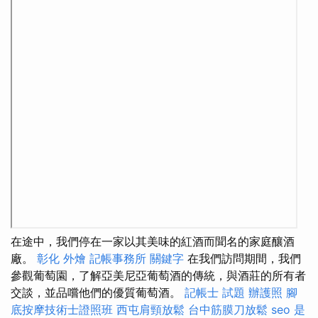
在途中，我們停在一家以其美味的紅酒而聞名的家庭釀酒
廠。
彰化 外燴
記帳事務所
關鍵字
在我們訪問期間，我們
參觀葡萄園，了解亞美尼亞葡萄酒的傳統，與酒莊的所有者
交談，並品嚐他們的優質葡萄酒。
記帳士 試題
辦護照
腳
底按摩技術士證照班
西屯肩頸放鬆
台中筋膜刀放鬆
seo 是