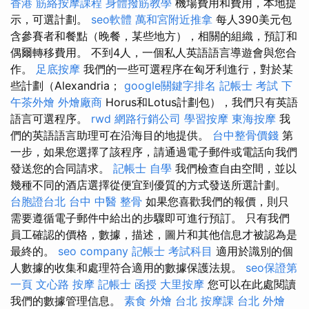
香港
筋絡按摩課程
身體撥筋教學
機場費用和費用，本地提
示，可選計劃。
seo軟體
萬和宮附近推拿
每人390美元包
含參賽者和餐點（晚餐，某些地方），相關的組織，預訂和
偶爾轉移費用。 不到4人，一個私人英語語言導遊會與您合
作。
足底按摩
我們的一些可選程序在匈牙利進行，對於某
些計劃（Alexandria；
google關鍵字排名
記帳士 考試
下
午茶外燴
外燴廠商
Horus和Lotus計劃包），我們只有英語
語言可選程序。
rwd
網路行銷公司
學習按摩
東海按摩
我
們的英語語言助理可在沿海目的地提供。
台中整骨價錢
第
一步，如果您選擇了該程序，請通過電子郵件或電話向我們
發送您的合同請求。
記帳士 自學
我們檢查自由空間，並以
幾種不同的酒店選擇從便宜到優質的方式發送所選計劃。
台胞證台北
台中 中醫 整骨
如果您喜歡我們的報價，則只
需要遵循電子郵件中給出的步驟即可進行預訂。 只有我們
員工確認的價格，數據，描述，圖片和其他信息才被認為是
最終的。
seo company
記帳士 考試科目
適用於識別的個
人數據的收集和處理符合適用的數據保護法規。
seo保證第
一頁
文心路 按摩
記帳士 函授
大里按摩
您可以在此處閱讀
我們的數據管理信息。
素食 外燴 台北
按摩課
台北 外燴