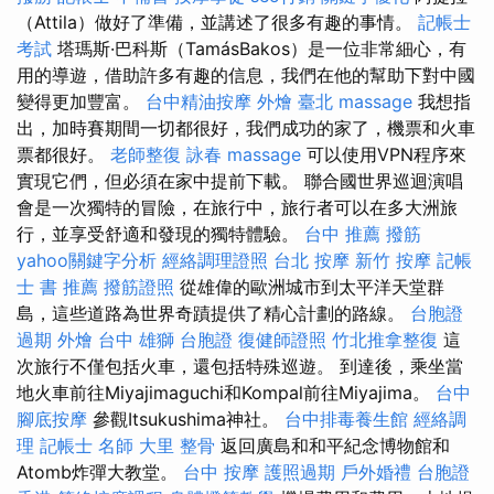
（Attila）做好了準備，並講述了很多有趣的事情。
記帳士
考試
塔瑪斯·巴科斯（TamásBakos）是一位非常細心，有
用的導遊，借助許多有趣的信息，我們在他的幫助下對中國
變得更加豐富。
台中精油按摩
外燴 臺北
massage
我想指
出，加時賽期間一切都很好，我們成功的家了，機票和火車
票都很好。
老師整復 詠春
massage
可以使用VPN程序來
實現它們，但必須在家中提前下載。 聯合國世界巡迴演唱
會是一次獨特的冒險，在旅行中，旅行者可以在多大洲旅
行，並享受舒適和發現的獨特體驗。
台中 推薦 撥筋
yahoo關鍵字分析
經絡調理證照
台北 按摩
新竹 按摩
記帳
士 書 推薦
撥筋證照
從雄偉的歐洲城市到太平洋天堂群
島，這些道路為世界奇蹟提供了精心計劃的路線。
台胞證
過期
外燴 台中
雄獅 台胞證
復健師證照
竹北推拿整復
這
次旅行不僅包括火車，還包括特殊巡遊。 到達後，乘坐當
地火車前往Miyajimaguchi和Kompal前往Miyajima。
台中
腳底按摩
參觀Itsukushima神社。
台中排毒養生館
經絡調
理
記帳士 名師
大里 整骨
返回廣島和和平紀念博物館和
Atomb炸彈大教堂。
台中 按摩
護照過期
戶外婚禮
台胞證