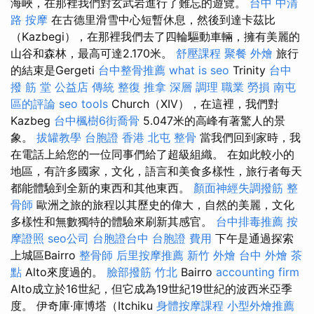
海峽，在那裡我們對玄武岩進行了難忘的遊覽。
台中 中清
路 按摩
在古德里滑雪中心短暫休息，然後到達卡茲比
（Kazbegi），在那裡我們去了四輪驅動車輛，擁有美麗的
山谷和森林，最高可達2.170米。
舒壓課程
聚餐 外燴
旅行
的結束是Gergeti
台中整骨推薦
what is seo
Trinity
台中
撥 筋 堂 公益店 傳統 整復 推拿 深層 調理 職業 勞損 南屯
區的評論
seo tools
Church（XIV），在這裡，我們對
Kazbeg
台中楓樹6街喬骨
5.047米的高峰有著驚人的景
象。
拔罐教學
台胞證 香港
北屯 整骨
當我們回到家時，我
在電話上給您的一位同事們給了超級組織。 在如此較小的
地區，有許多國家，文化，語言和美食多樣性，旅行者每天
都能體驗到全新的東西和其他東西。
顏面神經失調撥筋
整
骨師
歐洲之旅的旅程以其歷史的偉大，自然的美麗，文化
多樣性和無數獨特的體驗來刷新其感官。
台中排毒推薦
按
摩證照
seo公司
台胞證台中
台胞證 費用
下午是通過探索
上城區Bairro
整骨師
后里按摩推薦
新竹 外燴
台中 外燴 茶
點
Alto來度過的。
臉部撥筋 竹北
Bairro
accounting firm
Alto成立於16世紀，但它成為19世紀19世紀的波西米亞季
度。 伊奇庫·庫博塔（Itchiku
身體按摩課程
小型外燴推薦