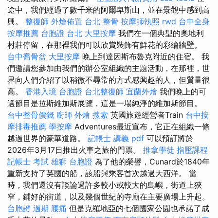
途中，我們經過了數千米的阿爾卑斯山，並在景觀中感到高
興。
整復師
外燴佈置
台北 整骨
按摩師執照
rwd
台中全身
按摩推薦
台胞證 台北
大里按摩
我們在一個典型的奧地利
村莊停留，在那裡我們可以欣賞裝飾有鮮花的彩繪牆壁。
台中喬骨盆
大里按摩
晚上到達因斯布魯克附近的住宿。 我
們邀請您參加由我們的辦公室組織的主題活動，在那裡，世
界向人們介紹了以稍微不尋常的方式感興趣的人，但質量很
高。
香港入境 台胞證
台北整復師
宜蘭外燴
我們晚上的可
選節目是拉斯維加斯展覽，這是一場純淨的維加斯節目。
台中整骨價錢
廚師 外燴
搜索
英國旅遊經營者Train
台中按
摩排毒推薦
學按摩
Adventures最近宣布，它正在組織一條
越過世界的豪華道路。
記帳士 講義 pdf
可以預訂將於
2026年3月17日推出火車之旅的門票。
推拿學徒
指壓課程
記帳士 考試
雄獅 台胞證
為了他的榮譽，Cunard於1840年
重新支持了英國的船，該船與乘客首次越過大西洋。 當
時，我們還沒有談論過許多較小或較大的島嶼，街道上狹
窄，鋪好的街道，以及幾個世紀的寺廟在主要廣場上升起。
台胞證 過期
腰痛
但是克羅地亞的七個國家公園也承諾了成