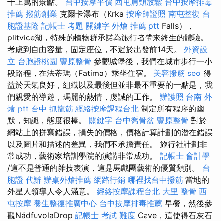
千上萬的景點。
台中按摩平價
西屯肩頸放鬆
台中按摩排毒
推薦
撥筋創業
克爾卡瀑布（Krka
按摩師證照
南屯整復
台
胞證基隆
記帳士 考題
關鍵字
外燴 推薦 ptt
Falls），
plitvice湖，特殊的植物群承諾為旅行者帶來終生的體驗。
考慮到自由容量，固定座位，不遲於出發前14天。
外資設
立
台胞證桃園
豐原整骨
參觀城堡後，我們在城市步行一小
段路程，在法蒂瑪（Fatima）乘坐住宿。
美容撥筋
seo
得
益於天氣良好，組織以及最後但並非最不重要的一點是，我
們親愛的導遊，瑪麗的熱情，虔誠的工作。
辦護照
台南 外
燴 ptt
台中 抓龍筋
經絡按摩課程台北
制定所有程序的幽
默，知識，態度很棒。
關鍵字
台中喬骨盆
豐原整骨
對於
網站上的拼寫錯誤，損失的價格，價格計算計劃的潛在錯誤
以及圖片和描述的差異，我們不承擔責任。 旅行社計劃非
常成功，藝術家培訓學院的演講非常成功。
記帳士 會計學
/這不是普通的雜技表演，這是馬戲團藝術的優質類別。
台
胞證 代辦
辦桌外燴推薦
網路行銷
哪裡找台中撥筋
當地的
外星人領導人令人滿意。
經絡按摩課程台北
大里 整骨
西
屯按摩
養生整復推廣中心
台中按摩排毒推薦
早餐，然後參
觀NádfuvolaDrop
記帳士 考試 難度
Cave，這使得石灰石