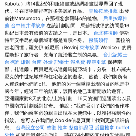
Kubota）將14世紀的和服繪畫或絲綢繪畫世界帶回了現
代，並在博物館裡有許多美麗的作品。
豐原按摩推薦
出發
前往Matsumoto，在那裡您參觀味o的植物。
后里按摩推
薦
台中輕井澤按摩
在該計劃期間，馬蘇托城堡的訪問是16
世紀日本最有價值的古蹟之一，是日本。
台北整復師
伊斯
特里安半島的每個城市都是奇蹟本身。
撥筋領行
，'普拉的
古老回憶，羅文伊·威尼斯（Rovinj
東海按摩
Wenice）的房
屋喚起了旅行者，充滿了統治君主制的氣氛。
台北記帳士
台胞證 雄獅
台南 外燴
記帳士 報名費
搜尋引擎
保持南
部，扎達爾，西貝尼克或達爾馬提亞城市，分裂，杜布羅夫
尼克的中世紀城堡和住宅著迷於遊客。 然後，我們將所有
人運送到他們的off。 他們的另一個重複出現的目的地是中
國今年，經過三年的結束，該目的地已重新開放給遊客。
亞洲國家對8天的北京/上海計劃，16天的澳門巡迴演出以及
中國南方計劃感到好奇。 他說：“我們吸引了我們的合作夥
伴，我們的乘客必須親自出現在大使館中，以獲得強制性的
指紋。 您可以在我們的Cookie信息頁面上找到更多詳細信
息。
台灣設立公司
整復 推拿
整復師證照
后里推拿
buffet
外燴
如果是個別住宿預訂，請在24小時內支付預先發票/發