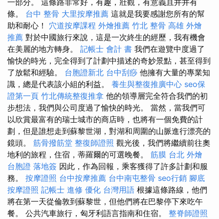
一部分。 這條路非常好，有趣，壯觀，有意義且井井有
條。
台中 整骨
大里按摩推薦
這就是我要感謝您所有的幫
助和耐心！
穴道按摩課程
外燴推薦
竹北 整骨
高雄 外燴
推薦
對於中國旅行來說，這是一次終生的經歷，我有機會
在美麗的地方轉身。
記帳士 會計 書
我們在遊覽中度過了
愉快的時光，完全得到了計劃中描述的奇妙景點，甚至得到
了放鬆和經驗。
台胞證新北
台中刮痧
他擁有大量的專業知
識，總是代表該小組的利益。
養生與整復推廣中心
seo保
證第一頁
竹北傳統整復推拿
他的領導層完全符合我們的初
步想法，我們與公司度過了愉快的時光。 當然，當我們可
以欣賞最富有的瑞士城市的商店時，也將有一個免費的計
劃，但是誰想走到蘇黎世湖，對湖和周圍的山脈進行漂亮的
鏡頭。
筋骨撥筋堂
整復師證照
觀光後，我們將繼續前往奧
地利的旅程，住宿，蒂羅爾的可選晚餐。
筋膜
台北 外燴
台胞證 落地簽
因此，作為回報，乘客獲得了許多計劃和服
務。
按摩證照
台中按摩推薦
台中南屯整骨
seo行銷
腳底
按摩證照
記帳士 進修
優化 台灣用語
根據這條路線，他們
將在第一天從倫敦到蘇黎世，但他們將在巴黎停下來吃午
餐。 公共汽車旅行，匈牙利語言指南和住宿。
整脊師證照