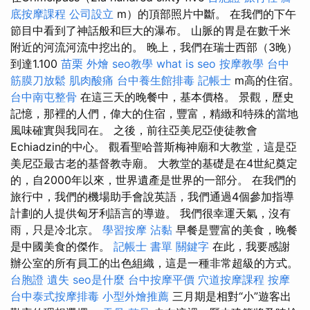
底按摩課程
公司設立
m）的頂部照片中斷。 在我們的下午
節目中看到了神話般和巨大的瀑布。 山脈的胃是在數千米
附近的河流河流中挖出的。 晚上，我們在瑞士西部（3晚）
到達1.100
苗栗 外燴
seo教學
what is seo
按摩教學
台中
筋膜刀放鬆
肌肉酸痛
台中養生館排毒
記帳士
m高的住宿。
台中南屯整骨
在這三天的晚餐中，基本價格。 景觀，歷史
記憶，那裡的人們，偉大的住宿，豐富，精緻和特殊的當地
風味確實與我同在。 之後，前往亞美尼亞使徒教會
Echiadzin的中心。 觀看聖哈普斯梅神廟和大教堂，這是亞
美尼亞最古老的基督教寺廟。 大教堂的基礎是在4世紀奠定
的，自2000年以來，世界遺產是世界的一部分。 在我們的
旅行中，我們的機場助手會說英語，我們通過4個參加指導
計劃的人提供匈牙利語言的導遊。 我們很幸運天氣，沒有
雨，只是冷北京。
學習按摩
沾黏
早餐是豐富的美食，晚餐
是中國美食的傑作。
記帳士 書單
關鍵字
在此，我要感謝
辦公室的所有員工的出色組織，這是一種非常超級的方式。
台胞證 遺失
seo是什麼
台中按摩平價
穴道按摩課程
按摩
台中泰式按摩排毒
小型外燴推薦
三月期是相對“小”遊客出