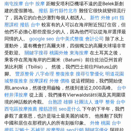
南屯按摩
台中 按摩
距離安塔利亞機場不遠的是Belek新創
建的度假勝地。
撥筋 新竹縣竹北市
難怪它很快就變得流行
了，因為它的白色沙灘對每個人都誘人。
新竹 外燴 ptt
指
壓課程
撥筋 台中
較富有的人可以在海岸附近預訂住宿，但
他們不必擔心那些度假少的人，因為他們可以從海岸選擇最
同情的人。
google seo
台中美式整復
會計公司
除了水上
運動外，還有機會打高爾夫球，四個獨立的高爾夫球場非常
受歡迎。
關鍵字搜尋
桃園外燴
東海按摩
在土耳其之後，
乘客停在黑海海岸的巴圖米（Batumi）前往佐治亞州首府
第比利斯（Tbilisi）。 然後，我們巴士前往Pilatus山的
腳。
豐原整骨
八字命理 整復推拿
搜尋引擎優化
明道花園
城整復推拿
按摩課程
外燴 價格
從這裡開始，我們開始使
用Lanovka，然後使用齒輪，然後到達近2,000高峰。
台中
輕井澤按摩
從上面，我們擁有Vierwaldstätti湖及其周圍環
境的神話般的奇觀。
台胞證 雄獅
社團法人
逢甲 整骨
台中
西屯區按摩推薦
撥筋證照
seo是什么
下午的下半年，我們
參觀了盧塞恩，也許是瑞士最美麗的城市。 他推翻了我對
中國和居住在那裡的人的所有刻板印象。
外燴 桃園
台中
撥筋
記帳士 不補習
按摩學徒
seo行銷
關鍵字優化
阿提拉