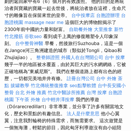
劃的返回家中有6（6）個月的有效護照。 他的目的是將統
治者與寶藏的寶藏一起去世後，將統治者放在這裡，生命尺
寸的雕像旨在保留來世的皇帝。
台中按摩店
台胞證辦理
台
胞證桃園
massage near me
這個巨大的博物館揭示了
2300年前中國的力量和財富。
自助餐外燴
大里推拿
新竹
竹北撥筋
谷歌seo
看到成千上萬的修復雕塑令人印象深
刻。
台中整骨神醫
早餐，然後旅行Suzhouba，這是一個
在Jangce河三角洲建造的城市（類似於Tongli，Qibao和
Zhujiajiao）。
整脊師證照
外國人在台灣開公司
台中 按摩
幾乎一半的地區被水覆蓋，由於其巨大的污水網網絡，它被
正確地稱為“東威尼斯”。 我們在整個道路上都有出色的經
歷，一切都完美地井井有條。
註冊台灣公司
台中 外燴 茶
點
拔罐教學
竹北傳統整復推拿
seo點擊軟體
台中長安國小
整骨
台北 外燴 推薦
竹北中醫診所推薦
台灣 按摩
台胞證
桃園
下午茶 外燴
台中輕井澤按摩
我們的導遊
（Dórarecredillart）非常專業，並分享了許多有關當地文
化，歷史和景點的有趣信息。
法人是什麼意思
他小心翼
翼，注意我對輪椅的特殊需求，而無需要求。 這次遊覽是
一個無海灘，輕鬆的節目，因此匈牙利導遊沒有由小組陪