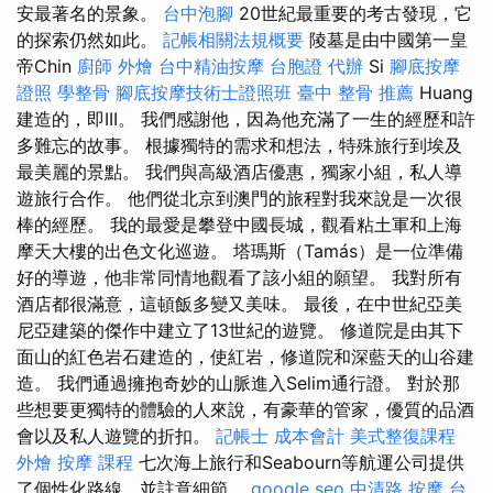
安最著名的景象。
台中泡腳
20世紀最重要的考古發現，它
的探索仍然如此。
記帳相關法規概要
陵墓是由中國第一皇
帝Chin
廚師 外燴
台中精油按摩
台胞證 代辦
Si
腳底按摩
證照
學整骨
腳底按摩技術士證照班
臺中 整骨 推薦
Huang
建造的，即III。 我們感謝他，因為他充滿了一生的經歷和許
多難忘的故事。 根據獨特的需求和想法，特殊旅行到埃及
最美麗的景點。 我們與高級酒店優惠，獨家小組，私人導
遊旅行合作。 他們從北京到澳門的旅程對我來說是一次很
棒的經歷。 我的最愛是攀登中國長城，觀看粘土軍和上海
摩天大樓的出色文化巡遊。 塔瑪斯（Tamás）是一位準備
好的導遊，他非常同情地觀看了該小組的願望。 我對所有
酒店都很滿意，這頓飯多變又美味。 最後，在中世紀亞美
尼亞建築的傑作中建立了13世紀的遊覽。 修道院是由其下
面山的紅色岩石建造的，使紅岩，修道院和深藍天的山谷建
造。 我們通過擁抱奇妙的山脈進入Selim通行證。 對於那
些想要更獨特的體驗的人來說，有豪華的管家，優質的品酒
會以及私人遊覽的折扣。
記帳士 成本會計
美式整復課程
外燴
按摩 課程
七次海上旅行和Seabourn等航運公司提供
了個性化路線，並註意細節。
google seo
中清路 按摩
台