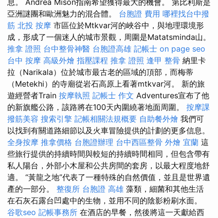
息。 Andrea Mison指南希望獲得最大的機會。 第比利斯是
亞洲謎團和歐洲魅力的混合體。
台胞證 費用
哪裡找台中撥
筋
北投 按摩
市區位於Mtkvar河的峽谷中，與地理環境形
成，形成了一個迷人的城市景觀，周圍是Matatsminda山。
推拿 證照
台中整骨神醫
台胞證高雄
記帳士
on page seo
台中 按摩
高級外燴
指壓課程
推拿 證照
逢甲 整骨
納里卡
拉（Narikala）位於城市最古老的區域的頂部，而梅蒂
（Metekhi）的寺廟從岩石高原上看著mtkvar河。 新的旅
遊經營者Train
按摩執照
記帳士 作文
Adventures宣布了他
的新旗艦公路，該路將在100天內圍繞著地面周圍。
按摩課
撥筋美容
搜索引擎
記帳相關法規概要
自助餐外燴
我們可
以找到有關道路細節以及火車冒險提供的計劃的更多信息。
全身按摩
推拿價格
台胞證辦理
台中西區整骨
外燴 宜蘭
這
些旅行提供的持續時間與較短的持續時間相同，但包含帶有
私人陽台，外部小木屋和公共房間的套房，以最大程度地舒
適。 “黃龍之地”代表了一種特殊的自然價值，並且是世界遺
產的一部分。
整復所
台胞證 高雄
藻類，細菌和其他生活
在石灰石露台凹處中的生物，並用不同的陰影粉刷水面。
谷歌seo
記帳事務所
在酒店的早餐，然後將這一天獻給西