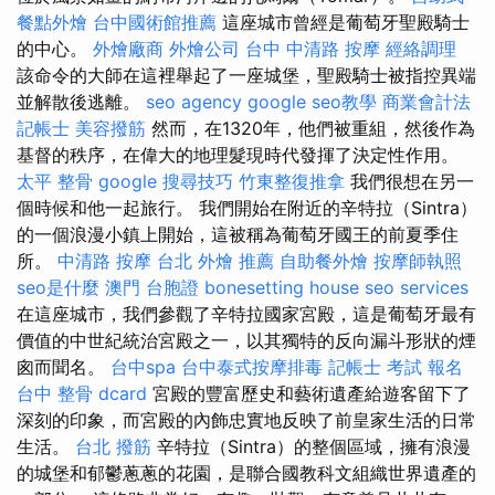
餐點外燴
台中國術館推薦
這座城市曾經是葡萄牙聖殿騎士
的中心。
外燴廠商
外燴公司
台中 中清路 按摩
經絡調理
該命令的大師在這裡舉起了一座城堡，聖殿騎士被指控異端
並解散後逃離。
seo agency
google seo教學
商業會計法
記帳士
美容撥筋
然而，在1320年，他們被重組，然後作為
基督的秩序，在偉大的地理髮現時代發揮了決定性作用。
太平 整骨
google 搜尋技巧
竹東整復推拿
我們很想在另一
個時候和他一起旅行。 我們開始在附近的辛特拉（Sintra）
的一個浪漫小鎮上開始，這被稱為葡萄牙國王的前夏季住
所。
中清路 按摩
台北 外燴 推薦
自助餐外燴
按摩師執照
seo是什麼
澳門 台胞證
bonesetting house
seo services
在這座城市，我們參觀了辛特拉國家宮殿，這是葡萄牙最有
價值的中世紀統治宮殿之一，以其獨特的反向漏斗形狀的煙
囪而聞名。
台中spa
台中泰式按摩排毒
記帳士 考試 報名
台中 整骨 dcard
宮殿的豐富歷史和藝術遺產給遊客留下了
深刻的印象，而宮殿的內飾忠實地反映了前皇家生活的日常
生活。
台北 撥筋
辛特拉（Sintra）的整個區域，擁有浪漫
的城堡和郁鬱蔥蔥的花園，是聯合國教科文組織世界遺產的