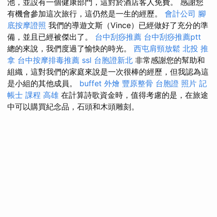
池，並設有一個健康部門，這對於酒店客人免費。 感謝您
有機會參加這次旅行，這仍然是一生的經歷。
會計公司
腳
底按摩證照
我們的導遊文斯（Vince）已經做好了充分的準
備，並且已經被傑出了。
台中刮痧推薦
台中刮痧推薦ptt
總的來說，我們度過了愉快的時光。
西屯肩頸放鬆
北投 推
拿
台中按摩排毒推薦
ssl
台胞證新北
非常感謝您的幫助和
組織，這對我們的家庭來說是一次很棒的經歷，但我認為這
是小組的其他成員。
buffet 外燴
豐原整骨
台胞證 照片
記
帳士 課程 高雄
在計算詩歌資金時，值得考慮的是，在旅途
中可以購買紀念品，石頭和木頭雕刻。