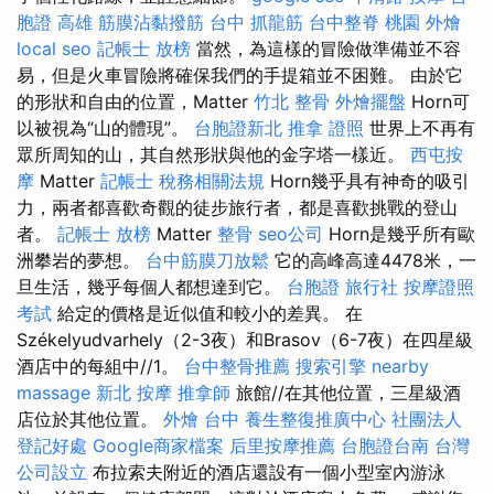
胞證 高雄
筋膜沾黏撥筋
台中 抓龍筋
台中整脊
桃園 外燴
local seo
記帳士 放榜
當然，為這樣的冒險做準備並不容
易，但是火車冒險將確保我們的手提箱並不困難。 由於它
的形狀和自由的位置，Matter
竹北 整骨
外燴擺盤
Horn可
以被視為“山的體現”。
台胞證新北
推拿 證照
世界上不再有
眾所周知的山，其自然形狀與他的金字塔一樣近。
西屯按
摩
Matter
記帳士 稅務相關法規
Horn幾乎具有神奇的吸引
力，兩者都喜歡奇觀的徒步旅行者，都是喜歡挑戰的登山
者。
記帳士 放榜
Matter
整骨
seo公司
Horn是幾乎所有歐
洲攀岩的夢想。
台中筋膜刀放鬆
它的高峰高達4478米，一
旦生活，幾乎每個人都想達到它。
台胞證 旅行社
按摩證照
考試
給定的價格是近似值和較小的差異。 在
Székelyudvarhely（2-3夜）和Brasov（6-7夜）在四星級
酒店中的每組中//1。
台中整骨推薦
搜索引擎
nearby
massage
新北 按摩
推拿師
旅館//在其他位置，三星級酒
店位於其他位置。
外燴 台中
養生整復推廣中心
社團法人
登記好處
Google商家檔案
后里按摩推薦
台胞證台南
台灣
公司設立
布拉索夫附近的酒店還設有一個小型室內游泳