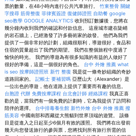
票的數量，在48小時內進行公共汽車旅行。
竹東整骨
關鍵
字搜尋
筋骨整復
菲律賓簽證
復健師證照
自助餐
google
seo教學
GOOGLE ANALYTICS
收到預訂數據後，您將在
幾分鐘內收到我們的確認和付款信息。 這座城市建在陡峭
的岩石牆上，已經激發了許多藝術家的啟發。 他們為我們
提供了一個非常好的計劃，組織很順利，導遊很好，食品和
住宿的質量超出了我們的期望。 我們在整個旅程中度過了
愉快的時光。 我們的導遊為有很多知識的有益的人做好了
很好的準備，這是一個很好的角色。
台中 外燴 推薦
what
is seo
按摩師證照班
新竹 整復
我是從一條奇妙組織的奇妙
道路回家的。
記帳士 要補習嗎
亞歷山大（Alexander）是
一位出色的導遊，他在道路上提供了重要而有趣的信息。
台胞證 代辦
免費按摩課程
台北會計師
經絡課程
我真正喜
歡的是，當我們有一個免費的計劃時，它為我提供了訪問和
陪伴的選擇。
台中排毒養生館
新竹外燴
台中 外燴 推薦
撥
筋美容
中國南部和西藏從大熊貓到世界頂端的遊覽。 該條
目是從進入之日起至少6個月有效的護照。 我們將在出發前
幾天向您發送旅行的參與票，您將找到所有旅行所需的信