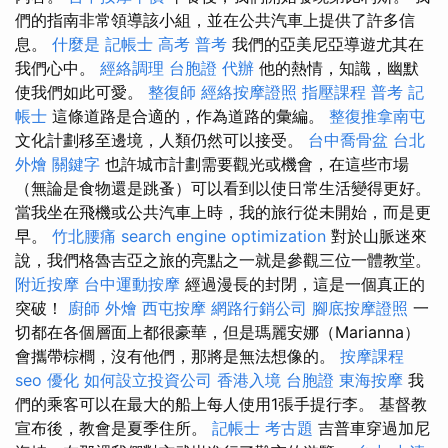
們的指南非常領導該小組，並在公共汽車上提供了許多信
息。
什麼是
記帳士 高考 普考
我們的亞美尼亞導遊尤其在
我們心中。
經絡調理
台胞證 代辦
他的熱情，知識，幽默
使我們如此可愛。
整復師
經絡按摩證照
指壓課程
普考 記
帳士
這條道路是合適的，作為道路的彙編。
整復推拿南屯
文化計劃移至邊境，人類仍然可以接受。
台中喬骨盆
台北
外燴
關鍵字
也許城市計劃需要觀光或機會，在這些市場
（無論是食物還是跳蚤）可以看到以使日常生活變得更好。
當我坐在飛機或公共汽車上時，我的旅行從未開始，而是更
早。
竹北腰痛
search engine optimization
對於山脈迷來
說，我們格魯吉亞之旅的亮點之一就是參觀三位一體教堂。
附近按摩
台中運動按摩
經過漫長的封閉，這是一個真正的
突破！
廚師 外燴
西屯按摩
網路行銷公司
腳底按摩證照
一
切都在各個層面上都很豪華，但是瑪麗安娜（Marianna）
會攜帶棕櫚，沒有他們，那將是無法想像的。
按摩課程
seo 優化
如何設立投資公司
香港入境 台胞證
東海按摩
我
們的乘客可以在最大的船上每人使用1張手提行李。 基督教
宣布後，教會是夏季住所。
記帳士 考古題
吉普車穿過加尼