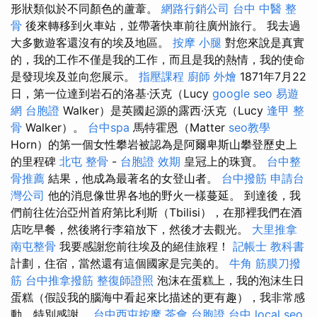
形狀類似於不同顏色的蘆葦。
網路行銷公司
台中 中醫 整
骨
後來轉移到火車站，並帶著快車前往廣州旅行。 我去過
大多數遊客還沒有的埃及地區。
按摩 小腿
對您來說是真實
的，我的工作不僅是我的工作，而且是我的熱情，我的使命
是發現埃及並向您展示。
指壓課程
廚師 外燴
1871年7月22
日，第一位達到岩石的洛基·沃克（Lucy
google seo
易遊
網 台胞證
Walker）是英國起源的露西·沃克（Lucy
逢甲 整
骨
Walker）。
台中spa
馬特霍恩（Matter
seo教學
Horn）的第一個女性攀岩被認為是阿爾卑斯山攀登歷史上
的里程碑
北屯 整骨
-
台胞證 效期
皇冠上的珠寶。
台中整
骨推薦
結果，他成為最著名的女登山者。
台中撥筋
申請台
灣公司
他的消息像世界各地的野火一樣蔓延。 到達後，我
們前往佐治亞州首府第比利斯（Tbilisi），在那裡我們在酒
店吃早餐，然後將行李箱放下，然後才去觀光。
大里推拿
南屯整骨
我要感謝您前往埃及的絕佳旅程！
記帳士 教科書
計劃，住宿，當然還有這個國家是完美的。
牛角 筋膜刀撥
筋
台中推拿撥筋
整復師證照
泡沫在蛋糕上，我的泡沫生日
蛋糕（假設我的腦海中看起來比描述的更有趣），我非常感
動，特別感謝。
台中西屯按摩
茶會
台胞證 台中
local seo