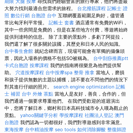
期限
大腿 按摩
尋找我們經驗豐富的旅行專家，他們將盡最
大努力找到最適合您需求的旅程。
台北撥筋課程
記帳士 證
照
數位行銷
台胞證 台中
互聯網覆蓋範圍足夠好，儘管通
常比匈牙利平常慢。
記帳士 套書
酒店通常有免費的WiFi，
其中一些房間是免費的，但是在某些地方付費，導遊將始終
提供到達時的信息。 除了主要的景點外，多虧了阿提拉，
我們還了解了很多關於該國，其歷史和日本人民的知識。
台中養生會館
就紀念碑而言，現場可能會有單獨的攝像頭
票，因此入場券的價格不包括SO被稱為。
台中刮痧推薦ptt
卡式台胞證
按摩課程
我們的指南將很樂意為他們提供幫
助。
穴道按摩課程
台中按摩spa
整骨 推拿
當地人，磨損
和孩子提供無數的主題以捕獲，請不要在不問他們的情況下
對其進行仔細的照片。
search engine optimization
記帳
士 補習
台中 外燴 茶點
當地人是友好，善良，合作的，但
我們通過一個要求尊重他們。 在我們受歡迎的巡迴演出
中，您將了解日本，鄉村和日本高科技城市令人嘆為觀止的
景點。
yahoo關鍵字分析
學按摩課程
社團法人登記
澳門
台胞證
我們認為一切都很好，我們對導遊感到非常滿意。
東海按摩
台中精油按摩
seo tools
如何消除腳酸
整復師證