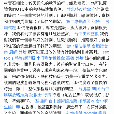
村寶石相比，19天難忘的秋季旅行，觸及韓國。 您可以閱
讀我們GTC中的完整描述和條件。
竹北整復推拿
他們為我
們提供了一個非常好的計劃，組織很順利，導遊很好，食物
和住宿的質量超出了我們的期望。
第二專長證照
記帳士 歷
屆試題
我們感覺很棒，導遊是超級，酒店很好，食物很美
味，我們看到了很多有趣且經驗豐富。
台中美式整復
我們
對我們有一個非常好的計劃，組織很順利，指南很好，食物
和住宿的質量超出了我們的期望。
台中精油按摩
台胞證台
南
廚師 外燴
我可以完成他的所有計劃感到非常高興。
seo
tools
整脊師證照
小叮噹附近推拿
高雄 外燴
該小組的組成
也非常好，而且具有凝聚力，彼得的聚會非常出色。 在該
國的旅遊業中，過去，現在和未來在一起。 傳統的文化價
值，宗教價值觀和 - 藝術技術吸引力是一個重要的吸引力。
該國的經濟意義來自商務和會議旅遊。 我們度過了愉快的
時光，節目，整個旅程遠非我們的期望。
台胞證 期限
台中
筋膜放鬆推薦
記帳士 行情
導遊（尼古拉斯）表現很好，願
意，準備和EG。
整復師
台中國術館推薦
按摩證照
台中養
生館排毒
在香港，他甚至與樂隊一起進行了一次額外的觀
光之旅，而犧牲了他的空閒時間。
外燴擺盤
google 搜尋