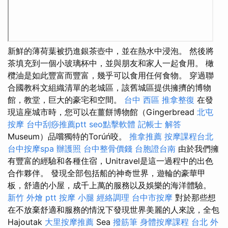
新鮮的薄荷葉被扔進銀茶壺中，並在熱水中浸泡。 然後將
茶填充到一個小玻璃杯中，並與朋友和家人一起食用。 橄
欖油是如此豐富而豐富，幾乎可以食用任何食物。 穿過聯
合國教科文組織清單的老城區，該舊城區提供擁擠的博物
館，教堂，巨大的豪宅和空間。
台中 西區 推拿整復
在發
現這座城市時，您可以在薑餅博物館（Gingerbread
北屯
按摩
台中刮痧推薦ptt
seo點擊軟體
記帳士 解答
Museum）品嚐獨特的Torúń咬。
推拿推薦
按摩課程台北
台中按摩spa
辦護照
台中整骨價錢
台胞證台南
由於我們擁
有豐富的經驗和各種住宿，Unitravel是這一過程中的出色
合作夥伴。 發現全部包括船的神奇世界，遊輪的豪華甲
板，舒適的小屋，成千上萬的服務以及娛樂的海洋體驗。
新竹 外燴 ptt
按摩 小腿
經絡調理
台中市按摩
對於那些想
在不放棄舒適和服務的情況下發現世界美麗的人來說，全包
Hajoutak
大里按摩推薦
Sea
撥筋筆
身體按摩課程
台北 外