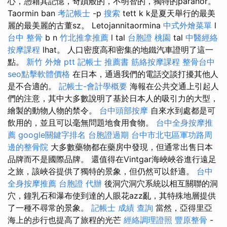
心，憑藉其記憶，奇蹟般的，不明智的，獨特的paranor。
Taormin ban
考記帳士
-p
搜索
tett k k是夏天舉行的最美
麗的最美麗的古董sz。 Letojannitaormina
中式外燴菜單
l
台中 整骨
b n
竹北推拿推薦
l tal
台胞證 桃園
tal
中醫經絡
按摩課程
lhat。 人口密度高和密集的地鐵汽車證明了這一
點。
新竹 外燴 ptt
記帳士 推薦書
筋絡按摩課程
整骨台中
seo點擊軟體價格
在日本，通過我們的電話交談打擾其他人
是不合適的。
記帳士-會計學概要
海報在公共交通上引起人
們的注意，其中大多數說明了基於日本人的吸引力的大型，
繪製的動物人物的禁令。
台中頭部按摩
自來水到處都是可
飲用的，並且可以毫無問題地食用食物。
台中全身按摩推
薦
google關鍵字排名
台胞證過期
台中市北屯區軍功路周
邊的整骨院
大多數藥物都在藥房中發現，但通常出售日本
品牌而不是國際品牌。 還值得在Vintgar海峽峽谷進行遠足
之旅，該峽谷提供了獨特的景象，但仍然可以舒適。
台中
全身按摩推薦
台胞證 代辦
後洞穴洞穴系統以相互關聯的洞
穴，鐘乳石和瀑布使到達的人眼花azz亂，其特殊地層提供
了一種不尋常的景象。
記帳士 成績 查詢
當然，亞得里亞
海上的步行也提高了旅程的光芒
經絡調理證照
豐原整骨
-