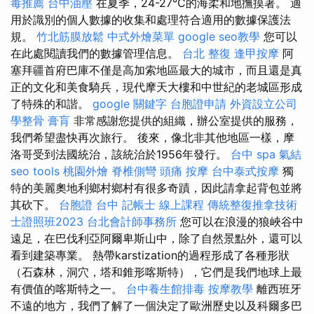
毒推薦
台中油壓
在夏季，24-27°C的海柔和地撫摸著。 適
用於識別的個人數據的收集和處理符合適用的數據保護法
規。
竹北筋膜放鬆
中式外燴菜單
google seo教學
您可以
在此處閱讀我們的數據管理信息。
台北 整復
逢甲按摩
阿
塞拜疆首府巴庫不僅是高加索地區最大的城市，而且還是真
正的文化和美食騎兵，現代摩天大樓和中世紀的老城區形成
了特殊的和諧。
google 關鍵字
台胞證申請
外資設立公司
學整骨
膏肓
非常感謝您提供的組織，辦公室提供的服務，
我們希望盡快再次旅行。 後來，像北非其他地區一樣，摩
洛哥受到法國統治，該統治於1956年發行。
台中 spa
氣結
seo tools
桃園外燴
脊椎側彎
頭痛 按摩
台中泰式按摩
獨
特的美麗奧地利鄉村鄉村有很多奇蹟，因此請拿起背包並將
其砍下。
台胞證 台中
記帳士 線上課程
傳統整復推拿技術
士證照班2023
台北會計師事務所
您可以在浪漫的狼峽谷中
遠足，在巴伐利亞阿爾卑斯山中，除了自然景點外，還可以
看到建築專業。 熱帶karstization的過程形成了各種形狀
（石森林，洞穴，塔和錐形喀斯特），它們是我們地球上最
有價值的喀斯特之一。
台中養生館排毒
按摩教學
離西班牙
不遠的地方，我們了解了一個決定了歐洲歷史以及科爾多巴