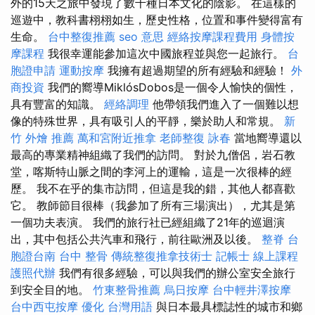
外的15天之旅中發現了數千種日本文化的陰影。 在這樣的
巡遊中，教科書栩栩如生，歷史性格，位置和事件變得富有
生命。
台中整復推薦
seo 意思
經絡按摩課程費用
身體按
摩課程
我很幸運能參加這次中國旅程並與您一起旅行。
台
胞證申請
運動按摩
我擁有超過期望的所有經驗和經驗！
外
商投資
我們的嚮導MiklósDobos是一個令人愉快的個性，
具有豐富的知識。
經絡調理
他帶領我們進入了一個難以想
像的特殊世界，具有吸引人的平靜，樂於助人和常規。
新
竹 外燴 推薦
萬和宮附近推拿
老師整復 詠春
當地嚮導還以
最高的專業精神組織了我們的訪問。 對於九僧侶，岩石教
堂，喀斯特山脈之間的李河上的運輸，這是一次很棒的經
歷。 我不在乎的集市訪問，但這是我的錯，其他人都喜歡
它。 教師節目很棒（我參加了所有三場演出），尤其是第
一個功夫表演。 我們的旅行社已經組織了21年的巡迴演
出，其中包括公共汽車和飛行，前往歐洲及以後。
整脊
台
胞證台南
台中 整骨
傳統整復推拿技術士
記帳士 線上課程
護照代辦
我們有很多經驗，可以與我們的辦公室安全旅行
到安全目的地。
竹東整骨推薦
烏日按摩
台中輕井澤按摩
台中西屯按摩
優化 台灣用語
與日本最具標誌性的城市和鄉