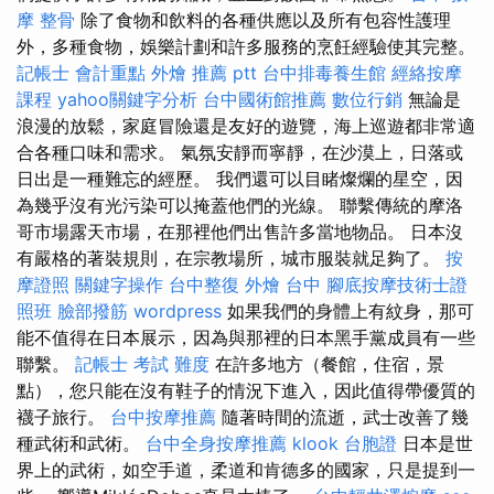
摩 整骨
除了食物和飲料的各種供應以及所有包容性護理
外，多種食物，娛樂計劃和許多服務的烹飪經驗使其完整。
記帳士 會計重點
外燴 推薦 ptt
台中排毒養生館
經絡按摩
課程
yahoo關鍵字分析
台中國術館推薦
數位行銷
無論是
浪漫的放鬆，家庭冒險還是友好的遊覽，海上巡遊都非常適
合各種口味和需求。 氣氛安靜而寧靜，在沙漠上，日落或
日出是一種難忘的經歷。 我們還可以目睹燦爛的星空，因
為幾乎沒有光污染可以掩蓋他們的光線。 聯繫傳統的摩洛
哥市場露天市場，在那裡他們出售許多當地物品。 日本沒
有嚴格的著裝規則，在宗教場所，城市服裝就足夠了。
按
摩證照
關鍵字操作
台中整復
外燴 台中
腳底按摩技術士證
照班
臉部撥筋
wordpress
如果我們的身體上有紋身，那可
能不值得在日本展示，因為與那裡的日本黑手黨成員有一些
聯繫。
記帳士 考試 難度
在許多地方（餐館，住宿，景
點），您只能在沒有鞋子的情況下進入，因此值得帶優質的
襪子旅行。
台中按摩推薦
隨著時間的流逝，武士改善了幾
種武術和武術。
台中全身按摩推薦
klook 台胞證
日本是世
界上的武術，如空手道，柔道和肯德多的國家，只是提到一