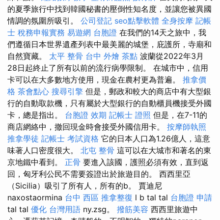
的夏季旅行中找到韓國秘書的壓倒性知名度，並讓您被異國
情調的氛圍所吸引。
公司登記
seo點擊軟體
全身按摩
記帳
士 稅務申報實務
易遊網 台胞證
在我們的14天之旅中，我
們遵循日本世界遺產列表中最美麗的城堡，庇護所，寺廟和
自然寶藏。
太平 整骨
台中 外燴 茶點
波蘭從2022年3月
28日起終止了所有以前的流行病學限制。 在城市中，信用
卡可以在大多數地方使用，現金在農村更為普遍。
推拿價
格
茶會點心
搜尋引擎
但是，郵政和較大的商店中有大型銀
行的自動取款機，只有屬於大型銀行的自動櫃員機接受外國
卡，總是指出。
台胞證 效期
記帳士 證照
但是，在7-11的
商店網絡中，撤回現金時會接受外國信用卡。
按摩師執照
推拿學徒
記帳士 考試資格
它的日本人口為1.26億人，這意
味著人口密度很大。
北屯 整骨
這可以在大城市和著名的東
京地鐵中看到。
正骨
要進入該國，護照必須有效，直到返
回，匈牙利公民不需要簽證出於旅遊目的。 西西里亞
（Sicilia）吸引了所有人，所有的b。 賈迪尼
naxostaormina
台中 西區 推拿整復
l b tal tal
台胞證 申請
tal tal
優化 台灣用語
ny.zsg。
撥筋美容
西西里旅遊中