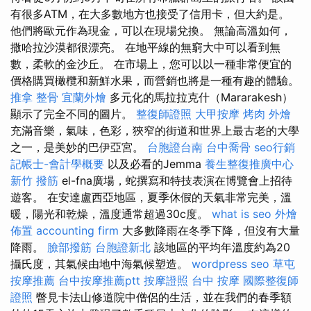
有很多ATM，在大多數地方也接受了信用卡，但大約是。
他們將歐元作為現金，可以在現場兌換。 無論高溫如何，
撒哈拉沙漠都很漂亮。 在地平線的無窮大中可以看到無
數，柔軟的金沙丘。 在市場上，您可以以一種非常便宜的
價格購買橄欖和新鮮水果，而營銷也將是一種有趣的體驗。
推拿 整骨
宜蘭外燴
多元化的馬拉拉克什（Mararakesh）
顯示了完全不同的圖片。
整復師證照
大甲按摩
烤肉 外燴
充滿音樂，氣味，色彩，狹窄的街道和世界上最古老的大學
之一，是美妙的巴伊亞宮。
台胞證台南
台中喬骨
seo行銷
記帳士-會計學概要
以及必看的Jemma
養生整復推廣中心
新竹 撥筋
el-fna廣場，蛇撰寫和特技表演在博覽會上招待
遊客。 在安達盧西亞地區，夏季休假的天氣非常完美，溫
暖，陽光和乾燥，溫度通常超過30c度。
what is seo
外燴
佈置
accounting firm
大多數降雨在冬季下降，但沒有大量
降雨。
臉部撥筋
台胞證新北
該地區的平均年溫度約為20
攝氏度，其氣候由地中海氣候塑造。
wordpress seo
草屯
按摩推薦
台中按摩推薦ptt
按摩證照
台中 按摩
國際整復師
證照
瞥見卡法山修道院中僧侶的生活，並在我們的春季額