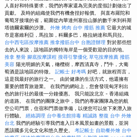
人喜好和特殊要求，我們的專家還為完美的度假計劃做出了
貢獻。 及時的組織使我們有機會捏好報價。 與直布羅陀和
葡萄牙接壤的省，範圍從內華達州塞拉山脈的數千米到科斯
塔德爾索爾的沙灘。
外燴 烤肉
台中 撥筋 推薦
它最大的城
市是塞維利亞，馬拉加，科爾多巴，格拉納達和馬貝拉。
台中西屯區按摩推薦
推拿撥筋台中
台胞證辦理
對於那些想
去的人來說，該地區的獨特海岸是一個受歡迎的目的地。
推拿 整骨
腳底按摩課程
搜尋引擎優化
草屯按摩推薦
撥筋
美容
陽光明媚的天氣，橄欖樹，摩西清真寺，鬥牛，大葡
萄酒是該地區的特徵。
記帳士 好考嗎
好吧，就旅程而言，
這是我最好的旅行之一。 由於健康的生活方式，他還擁有
重要的體育旅遊業。 在我們的網站上，您會發現匈牙利出
色的旅行社的最後一分鐘優惠。 我只能說北京 - 香港組織
的道路。 在我們的團隊之旅中，我們的專家團隊為您的航
空公司門票，住宿和門票做準備，以便您可以坐下來潛入旅
行體驗。
經絡調理
台中養生館排毒
精誠路 整復 台中
外燴
台北
我們的經驗引導我們進入日本風景如畫的景觀，並洞
悉該國多元化文化和悠久歷史。
考記帳士
自助餐外燴
台中