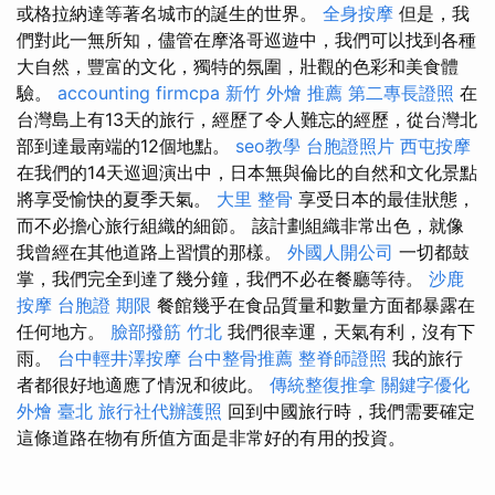
或格拉納達等著名城市的誕生的世界。
全身按摩
但是，我
們對此一無所知，儘管在摩洛哥巡遊中，我們可以找到各種
大自然，豐富的文化，獨特的氛圍，壯觀的色彩和美食體
驗。
accounting firmcpa
新竹 外燴 推薦
第二專長證照
在
台灣島上有13天的旅行，經歷了令人難忘的經歷，從台灣北
部到達最南端的12個地點。
seo教學
台胞證照片
西屯按摩
在我們的14天巡迴演出中，日本無與倫比的自然和文化景點
將享受愉快的夏季天氣。
大里 整骨
享受日本的最佳狀態，
而不必擔心旅行組織的細節。 該計劃組織非常出色，就像
我曾經在其他道路上習慣的那樣。
外國人開公司
一切都鼓
掌，我們完全到達了幾分鐘，我們不必在餐廳等待。
沙鹿
按摩
台胞證 期限
餐館幾乎在食品質量和數量方面都暴露在
任何地方。
臉部撥筋 竹北
我們很幸運，天氣有利，沒有下
雨。
台中輕井澤按摩
台中整骨推薦
整脊師證照
我的旅行
者都很好地適應了情況和彼此。
傳統整復推拿
關鍵字優化
外燴 臺北
旅行社代辦護照
回到中國旅行時，我們需要確定
這條道路在物有所值方面是非常好的有用的投資。