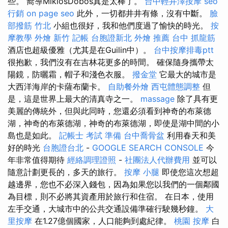
些。 嚮導MiklósDobos真是太棒了。
台中輕井澤按摩
seo
行銷
on page seo
此外，一切都井井有條，沒有中斷。
臉
部撥筋 竹北
小組也很好，我和他們度過了愉快的時光。
按
摩教學
外燴 新竹
記帳
台胞證新北
外燴 推薦
台中 抓龍筋
酒店也超級優雅（尤其是在Guilin中）。
台中按摩排毒ptt
很抱歉，我們沒有在吉林花更多的時間。 確保隨身攜帶太
陽鏡，防曬霜，帽子和淺色衣服。
撥金堂
它最大的城市是
大西洋海岸的卡薩布蘭卡。
自助餐外燴
西屯體態調整
但
是，這是世界上最大的清真寺之一。
massage
除了具有更
美麗的傳統外，但與此同時，您還必須看到神奇的布萊德
湖，神奇的布萊德湖，神奇的布萊德湖，即使是湖中間的小
島也是如此。
記帳士 考試 準備
台中喬骨盆
利用春天和美
好的時光
台胞證台北
-
GOOGLE SEARCH CONSOLE
今
年非常值得期待
經絡調理證照
-
社團法人代辦費用
並可以
隨意計劃更長的，多天的旅行。
按摩 小腿
即使您這次想超
越邊界，您也不必深入錢包，因為如果您以我們的一個鄰國
為目標，則不必將其資產用於旅行和住宿。 在日本，使用
左手交通，大城市中的公共交通設備準確行駛幾秒鐘。
大
里按摩
在1.27億個國家，人口能夠到處紀律。
桃園 按摩
白