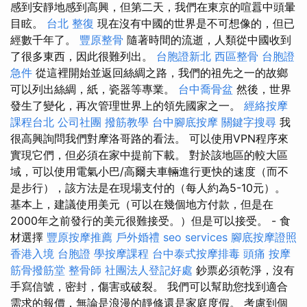
感到安靜地感到高興，但第二天，我們在東京的喧囂中頭暈
目眩。
台北 整復
現在沒有中國的世界是不可想像的，但已
經數千年了。
豐原整骨
隨著時間的流逝，人類從中國收到
了很多東西，因此很難列出。
台胞證新北
西區整骨
台胞證
急件
從這裡開始並返回絲綢之路，我們的祖先之一的故鄉
可以列出絲綢，紙，瓷器等專業。
台中喬骨盆
然後，世界
發生了變化，再次管理世界上的領先國家之一。
經絡按摩
課程台北
公司社團
撥筋教學
台中腳底按摩
關鍵字搜尋
我
很高興詢問我們對摩洛哥路的看法。 可以使用VPN程序來
實現它們，但必須在家中提前下載。 對於該地區的較大區
域，可以使用電氣小巴/高爾夫車輛進行更快的速度（而不
是步行），該方法是在現場支付的（每人約為5-10元）。
基本上，建議使用美元（可以在幾個地方付款，但是在
2000年之前發行的美元很難接受。）但是可以接受。 - 食
材選擇
豐原按摩推薦
戶外婚禮
seo services
腳底按摩證照
香港入境 台胞證
學按摩課程
台中泰式按摩排毒
頭痛 按摩
筋骨撥筋堂
整骨師
社團法人登記好處
鈔票必須乾淨，沒有
手寫信號，密封，傷害或破裂。 我們可以幫助您找到適合
需求的報價，無論是浪漫的靜修還是家庭度假。 考慮到個