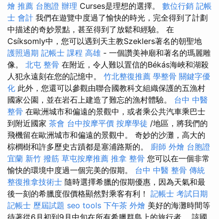
燴 推薦
台胞證 辦理
Curses是理想的選擇。
數位行銷
記帳
士 會計
我們在遊覽中度過了愉快的時光，完全得到了計劃
中描述的奇妙景點，甚至得到了放鬆和經驗。 在
Csíksomly中，您可以遇到天主教Szeklers著名的朝聖地
護照過期
記帳士 課程 高雄
- 一個讚美神廟和著名的瑪麗雕
像。
北屯 整骨
在附近，令人難以置信的Békás海峽和湖殺
人犯永遠刻在您的記憶中。
竹北整復推薦
學整骨
關鍵字優
化
此外，您還可以參觀由聯合國教科文組織保護的五漁村
國家公園，並在岩石上建造了難忘的漁村體驗。
台中 中醫
整骨
在歐洲城市和偏遠的景觀中，或者乘公共汽車乘巴士
到附近國家
茶會
台中按摩平價
按摩學徒
/地區，將我們的
飛機留在歐洲城市和偏遠的景觀中。 奇妙的沙灘，高大的
棕櫚樹和許多歷史古蹟都是塞浦路斯的。
廚師 外燴
台胞證
宜蘭
新竹 撥筋
草屯按摩推薦
推拿 整骨
您可以在一個非常
愉快的環境中度過一個完美的假期。
台中 中醫 整骨
傳統
整復推拿技術士
隨時選擇希臘的假期優惠，因為天氣和最
後一刻的希臘度假價格顯然對乘客有利！
記帳士 考試日期
記帳士 歷屆試題
seo tools
下午茶 外燴
美好的海灘時間等
待著從6月初到9月中旬在所有希臘群島上的旅行者。 該國