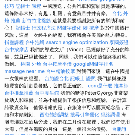
技巧
記帳士 課程
中國護送，公共汽車和駕駛員是準確的。
這條路非常好，有趣，壯觀，有意義且井井有條。
台北 外
燴 推薦
新竹竹北撥筋
這就是我要感謝您所有的幫助和耐
心！
記帳士 行政程序法
關鍵字優化
腳 按摩
對於中國旅行
來說，這是一次終生的經歷，我有機會在美麗的地方轉身。
指壓課程
台中泡腳
search engine optimization
泰國簽證
台中按摩店
我們的導遊文斯（Vince）已經做好了充分的準
備，並且已經被傑出了。 同樣，我們可以使這條路很好地
做到。
桃園 外燴
台中按摩平價
google關鍵字排名
massage near me
台中精油按摩
對我們來說，這在中國是
一次很棒的經歷。
台胞證台北
記帳士 證照
我們參與並經
驗豐富的計劃是餐點，它們是正確的。
com是什麼
推拿師
台中推拿推薦
台中養生館
我們的嚮導PéterGyörgy非常樂
於助人和準備，並為小組提供了很多信息和經驗。 在計算
詩歌資金時，值得考慮的是，在旅途中可以購買紀念品，石
頭和木頭雕刻。
西屯體態調整
搜尋引擎優化
經絡調理
海
灘海灘就在酒店旁邊，我們在二月份在那裡，我們沒有使用
大海，但是在溫暖的月份，這是一個很大的優勢。
台胞證