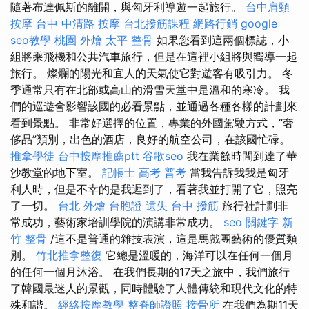
隨著布達佩斯的離開，與匈牙利導遊一起旅行。
台中肩頸
按摩
台中 中清路 按摩
台北撥筋課程
網路行銷
google
seo教學
桃園 外燴
太平 整骨
如果您看到這兩個標誌，小
組將乘飛機和公共汽車旅行，但是在這裡小組將與嚮導一起
旅行。 燦爛的陽光和宜人的天氣使它對遊客有吸引力。 冬
季通常只有在北部或高山的滑雪天堂中是溫和的寒冷。 我
們的巡遊會影響該國的必看景點，並通過各種各樣的計劃來
看到景點。 非常好選擇的位置，專業的外國駕駛方式，“奢
侈品”類別，出色的酒店，良好的航空公司，在該國忙碌。
推拿學徒
台中按摩推薦ptt
谷歌seo
我在業餘時間到達了華
沙教堂的地下室。
記帳士 高考 普考
當我告訴我我是匈牙
利人時，但是不幸的是我遲到了，看著我並打開了它，照亮
了一切。
台北 外燴
台胞證 遺失
台中 撥筋
旅行社計劃非
常成功，藝術家培訓學院的演講非常成功。
seo 關鍵字
新
竹 整骨
/這不是普通的雜技表演，這是馬戲團藝術的優質類
別。
竹北推拿整復
它總是溫暖的，海洋可以在任何一個月
的任何一個月沐浴。 在我們長期的17天之旅中，我們旅行
了韓國最迷人的景觀，同時體驗了人體傳統和現代文化的特
殊和諧。
經絡按摩教學
整脊師證照
接骨所
在我們為期11天