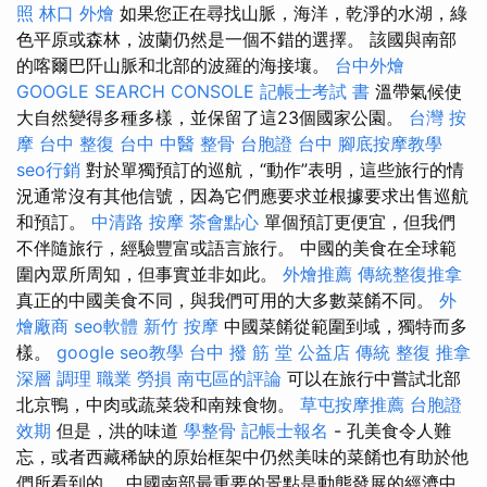
照
林口 外燴
如果您正在尋找山脈，海洋，乾淨的水湖，綠
色平原或森林，波蘭仍然是一個不錯的選擇。 該國與南部
的喀爾巴阡山脈和北部的波羅的海接壤。
台中外燴
GOOGLE SEARCH CONSOLE
記帳士考試 書
溫帶氣候使
大自然變得多種多樣，並保留了這23個國家公園。
台灣 按
摩
台中 整復
台中 中醫 整骨
台胞證 台中
腳底按摩教學
seo行銷
對於單獨預訂的巡航，“動作”表明，這些旅行的情
況通常沒有其他信號，因為它們應要求並根據要求出售巡航
和預訂。
中清路 按摩
茶會點心
單個預訂更便宜，但我們
不伴隨旅行，經驗豐富或語言旅行。 中國的美食在全球範
圍內眾所周知，但事實並非如此。
外燴推薦
傳統整復推拿
真正的中國美食不同，與我們可用的大多數菜餚不同。
外
燴廠商
seo軟體
新竹 按摩
中國菜餚從範圍到域，獨特而多
樣。
google seo教學
台中 撥 筋 堂 公益店 傳統 整復 推拿
深層 調理 職業 勞損 南屯區的評論
可以在旅行中嘗試北部
北京鴨，中肉或蔬菜袋和南辣食物。
草屯按摩推薦
台胞證
效期
但是，洪的味道
學整骨
記帳士報名
- 孔美食令人難
忘，或者西藏稀缺的原始框架中仍然美味的菜餚也有助於他
們所看到的。 中國南部最重要的景點是動態發展的經濟中