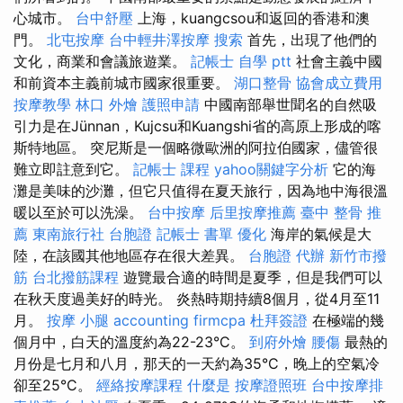
心城市。
台中舒壓
上海，kuangcsou和返回的香港和澳
門。
北屯按摩
台中輕井澤按摩
搜索
首先，出現了他們的
文化，商業和會議旅遊業。
記帳士 自學 ptt
社會主義中國
和前資本主義前城市國家很重要。
湖口整骨
協會成立費用
按摩教學
林口 外燴
護照申請
中國南部舉世聞名的自然吸
引力是在Jünnan，Kujcsu和Kuangshi省的高原上形成的喀
斯特地區。 突尼斯是一個略微歐洲的阿拉伯國家，儘管很
難立即註意到它。
記帳士 課程
yahoo關鍵字分析
它的海
灘是美味的沙灘，但它只值得在夏天旅行，因為地中海很溫
暖以至於可以洗澡。
台中按摩
后里按摩推薦
臺中 整骨 推
薦
東南旅行社 台胞證
記帳士 書單
優化
海岸的氣候是大
陸，在該國其他地區存在很大差異。
台胞證 代辦
新竹市撥
筋
台北撥筋課程
遊覽最合適的時間是夏季，但是我們可以
在秋天度過美好的時光。 炎熱時期持續8個月，從4月至11
月。
按摩 小腿
accounting firmcpa
杜拜簽證
在極端的幾
個月中，白天的溫度約為22-23°C。
到府外燴
腰傷
最熱的
月份是七月和八月，那天的一天約為35°C，晚上的空氣冷
卻至25°C。
經絡按摩課程
什麼是
按摩證照班
台中按摩排