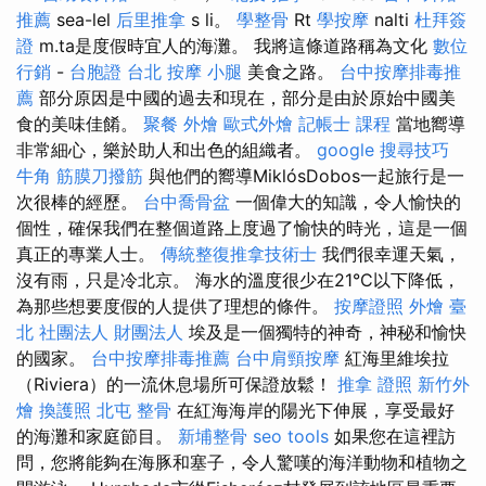
推薦
sea-lel
后里推拿
s li。
學整骨
Rt
學按摩
nalti
杜拜簽
證
m.ta是度假時宜人的海灘。 我將這條道路稱為文化
數位
行銷
-
台胞證 台北
按摩 小腿
美食之路。
台中按摩排毒推
薦
部分原因是中國的過去和現在，部分是由於原始中國美
食的美味佳餚。
聚餐 外燴
歐式外燴
記帳士 課程
當地嚮導
非常細心，樂於助人和出色​​的組織者。
google 搜尋技巧
牛角 筋膜刀撥筋
與他們的嚮導MiklósDobos一起旅行是一
次很棒的經歷。
台中喬骨盆
一個偉大的知識，令人愉快的
個性，確保我們在整個道路上度過了愉快的時光，這是一個
真正的專業人士。
傳統整復推拿技術士
我們很幸運天氣，
沒有雨，只是冷北京。 海水的溫度很少在21°C以下降低，
為那些想要度假的人提供了理想的條件。
按摩證照
外燴 臺
北
社團法人 財團法人
埃及是一個獨特的神奇，神秘和愉快
的國家。
台中按摩排毒推薦
台中肩頸按摩
紅海里維埃拉
（Riviera）的一流休息場所可保證放鬆！
推拿 證照
新竹外
燴
換護照
北屯 整骨
在紅海海岸的陽光下伸展，享受最好
的海灘和家庭節目。
新埔整骨
seo tools
如果您在這裡訪
問，您將能夠在海豚和塞子，令人驚嘆的海洋動物和植物之