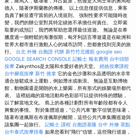
家，羅馬人，破壞者，拜占庭派，然後是大馬士革的奧馬哈
德人，隨著伊斯蘭教的傳播。 以上信息僅提供信息，乘客
負責了解並遵守當前的入境規則。 強制性要求可能隨時改
變，我們的辦公室對其特定績效不承擔任何責任。 立即索
取要約或預訂，我們將幫助您選擇最佳巡遊。 無論是在希
臘度過一個輕鬆的海灘假期，匈牙利語言導遊還是在歐洲和
世界大都市進行激動人心的城市訪問，您都會找到完美的旅
行。
台北 外燴
台胞證 代辦
新竹竹北撥筋
google seo
GOOGLE SEARCH CONSOLE
記帳士 報名費用
台中頭部
按摩
Zakynthos是太陽和水愛好者的天堂。
經絡按摩課程
台中腳底按摩
新竹 推拿
它的金色沙灘和水晶透明的水非常
適合放鬆或水上運動，例如潛水或衝浪。 無論是互動博物
館，動物園還是開朗的水上樂園，所有形式的娛樂場所都代
表。 這裡組織的當地活動和色彩節可以提供特殊的體驗，
以了解當地文化。 島上的各種計劃對所有年齡段都有令人
興奮的事情。 對於集體巡遊，“公共汽車”數字信號意味著，
隨著布達佩斯在布達佩斯的離開，這些公共汽車集團巡遊與
該集團一起旅行。
記帳士 課程
台胞證基隆
台中 外燴 茶點
台中泰式按摩排毒
如果您看到“飛行”信號，這些飛行巡遊，