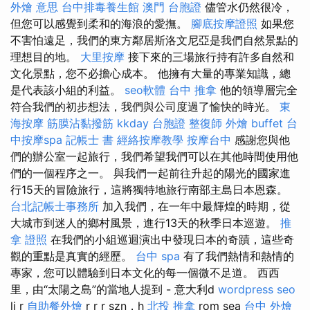
外燴 意思
台中排毒養生館
澳門 台胞證
儘管水仍然很冷，
但您可以感覺到柔和的海浪的愛撫。
腳底按摩證照
如果您
不害怕遠足，我們的東方鄰居斯洛文尼亞是我們自然景點的
理想目的地。
大里按摩
接下來的三場旅行持有許多自然和
文化景點，您不必擔心成本。 他擁有大量的專業知識，總
是代表該小組的利益。
seo軟體
台中 推拿
他的領導層完全
符合我們的初步想法，我們與公司度過了愉快的時光。
東
海按摩
筋膜沾黏撥筋
kkday 台胞證
整復師
外燴 buffet
台
中按摩spa
記帳士 書
經絡按摩教學
按摩台中
感謝您與他
們的辦公室一起旅行，我們希望我們可以在其他時間使用他
們的一個程序之一。 與我們一起前往升起的陽光的國家進
行15天的冒險旅行，這將獨特地旅行南部主島日本恩森。
台北記帳士事務所
加入我們，在一年中最輝煌的時期，從
大城市到迷人的鄉村風景，進行13天的秋季日本巡遊。
推
拿 證照
在我們的小組巡迴演出中發現日本的奇蹟，這些奇
觀的重點是真實的經歷。
台中 spa
有了我們熱情和熱情的
專家，您可以體驗到日本文化的每一個微不足道。 西西
里，由“太陽之島”的當地人提到 - 意大利d
wordpress seo
li r
自助餐外燴
r r r szn，h
北投 推拿
rom sea
台中 外燴