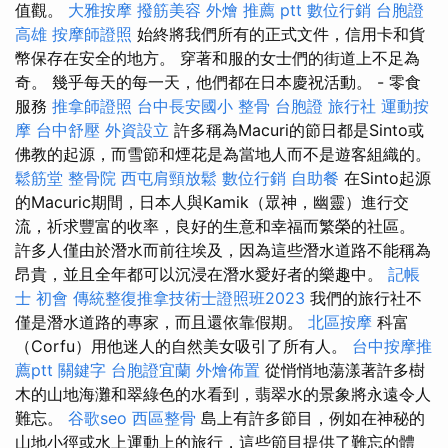
值觀。
大雅按摩
撥筋美容
外燴 推薦 ptt
數位行銷
台胞證
高雄
按摩師證照
始終將我們所有的正式文件，信用卡和貨
幣保存在安全的地方。 穿著和服的女士們的街道上不足為
奇。 幾乎每天的每一天，他們都在日本慶祝活動。 - 零食
服務
推拿師證照
台中長安國小 整骨
台胞證 旅行社
運動按
摩
台中舒壓
外資設立
許多稱為Macuri的節日都是Sinto或
佛教的起源，而雪節和煙花是為當地人而不是遊客組織的。
鬆筋堂
整骨院
西屯肩頸放鬆
數位行銷
自助餐
在Sinto起源
的Macuric期間，日本人與Kamik（眾神，幽靈）進行交
流，祈求豐富的收率，良好的生意和幸福而繁榮的社區。
許多人僅由於潛水而前往埃及，因為這些潛水道路不能稱為
昂貴，並且全年都可以沉浸在潛水愛好者的樂趣中。
記帳
士 初會
傳統整復推拿技術士證照班2023
我們的旅行社不
僅是潛水道路的專家，而且還依靠假期。
北區按摩
科富
（Corfu）用他迷人的自然美女吸引了所有人。
台中按摩推
薦ptt
關鍵字
台胞證宜蘭
外燴佈置
從悄悄地蕩漾著許多樹
木的山地海灘和翠綠色的水看到，翡翠水的景象將永遠令人
難忘。
谷歌seo
西區整骨
島上有許多節目，例如在神秘的
山地小徑或水上運動上的旅行，這些節目提供了難忘的體