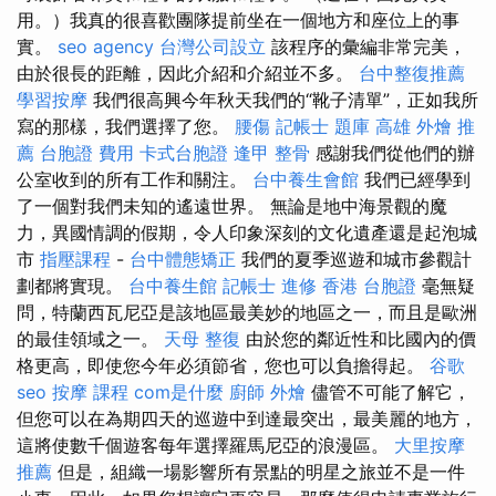
用。）我真的很喜歡團隊提前坐在一個地方和座位上的事
實。
seo agency
台灣公司設立
該程序的彙編非常完美，
由於很長的距離，因此介紹和介紹並不多。
台中整復推薦
學習按摩
我們很高興今年秋天我們的“靴子清單”，正如我所
寫的那樣，我們選擇了您。
腰傷
記帳士 題庫
高雄 外燴 推
薦
台胞證 費用
卡式台胞證
逢甲 整骨
感謝我們從他們的辦
公室收到的所有工作和關注。
台中養生會館
我們已經學到
了一個對我們未知的遙遠世界。 無論是地中海景觀的魔
力，異國情調的假期，令人印象深刻的文化遺產還是起泡城
市
指壓課程
-
台中體態矯正
我們的夏季巡遊和城市參觀計
劃都將實現。
台中養生館
記帳士 進修
香港 台胞證
毫無疑
問，特蘭西瓦尼亞是該地區最美妙的地區之一，而且是歐洲
的最佳領域之一。
天母 整復
由於您的鄰近性和比國內的價
格更高，即使您今年必須節省，您也可以負擔得起。
谷歌
seo
按摩 課程
com是什麼
廚師 外燴
儘管不可能了解它，
但您可以在為期四天的巡遊中到達最突出，最美麗的地方，
這將使數千個遊客每年選擇羅馬尼亞的浪漫區。
大里按摩
推薦
但是，組織一場影響所有景點的明星之旅並不是一件