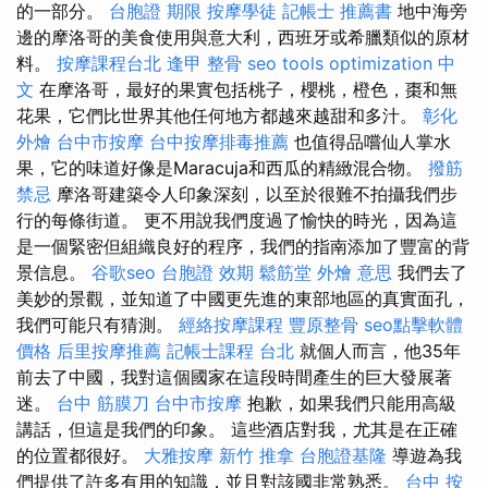
的一部分。
台胞證 期限
按摩學徒
記帳士 推薦書
地中海旁
邊的摩洛哥的美食使用與意大利，西班牙或希臘類似的原材
料。
按摩課程台北
逢甲 整骨
seo tools
optimization 中
文
在摩洛哥，最好的果實包括桃子，櫻桃，橙色，棗和無
花果，它們比世界其他任何地方都越來越甜和多汁。
彰化
外燴
台中市按摩
台中按摩排毒推薦
也值得品嚐仙人掌水
果，它的味道好像是Maracuja和西瓜的精緻混合物。
撥筋
禁忌
摩洛哥建築令人印象深刻，以至於很難不拍攝我們步
行的每條街道。 更不用說我們度過了愉快的時光，因為這
是一個緊密但組織良好的程序，我們的指南添加了豐富的背
景信息。
谷歌seo
台胞證 效期
鬆筋堂
外燴 意思
我們去了
美妙的景觀，並知道了中國更先進的東部地區的真實面孔，
我們可能只有猜測。
經絡按摩課程
豐原整骨
seo點擊軟體
價格
后里按摩推薦
記帳士課程 台北
就個人而言，他35年
前去了中國，我對這個國家在這段時間產生的巨大發展著
迷。
台中 筋膜刀
台中市按摩
抱歉，如果我們只能用高級
講話，但這是我們的印象。 這些酒店對我，尤其是在正確
的位置都很好。
大雅按摩
新竹 推拿
台胞證基隆
導遊為我
們提供了許多有用的知識，並且對該國非常熟悉。
台中 按