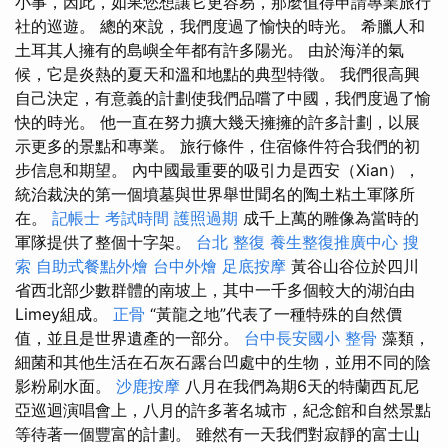
小事，因此，如果您想讓它更容易，那麼值得申請專業旅行
社的巡遊。 總的來說，我們度過了愉快的時光。 希臘人和
土耳其人擁有的島嶼全年都有許多陽光。 由於海洋的氣
候，它是炎熱的夏天和溫和地點的典型特徵。 我們很高興
自己決定，有意義的計劃使我們品嚐了中國，我們度過了愉
快的時光。 他一直在努力擴大幾天擁擁的許多計劃，以展
示更多的景點和專業。 旅行條件，住宿條件符合我們的初
步信息和期望。 內中國最重要的吸引力是西安（Xian），
統治裁決的第一個墳墓與世界舉世聞名的陶土粘土軍隊所
在。
記帳士 考試時間
護照過期
成千上萬的雕像為當時的
軍隊提供了整個十字架。
台北 整復
養生整復推廣中心
搜
索
自助式餐點外燴
台中外燴
足底按摩
黃谷山谷位於四川
省西北部少數群體的南坡上，其中一千多個較大的湖泊由
Limey組成。
正骨
“黃龍之地”代表了一種特殊的自然價
值，並且是世界遺產的一部分。
台中長安國小 整骨
藻類，
細菌和其他生活在石灰石露台凹處中的生物，並用不同的陰
影粉刷水面。
沙鹿按摩
八月在我們為期6天的特蘭西瓦尼
亞巡迴演唱會上，八月的許多著名城市，紀念館和自然景點
等待著一個豐富的計劃。 雖然有一天我們對寂靜的富士山