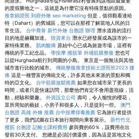
間游泳。 Hurghada市從Fisherász村發展到該地區最重要
的度假勝地之一，這就是為什麼它沒有特殊景點的原因。
推拿師證照
到府外燴
seo marketing
但是，值得觀看達哈
特（Dahart）的舊城區，您可以在那裡了解當地人民的日
常生活。
台中喬骨
新竹外燴
台胞證 辦理
潛水道路的流行
目的地是赫爾加達。
陸資來台
潛水已經發展成為該市的一
家特殊業務。
肌肉酸痛
原始中心已成為旅遊市場，這裡有
傳統的手工紀念品。
學按摩
撥筋筆
外埔筋膜整復
您也可
以從Hurghada航行到周圍的小島。 東京是一個無法與其他
城市進行比較的城市。
傳統整復推拿技術士證照班2023
腰
痛
這是一種豐富的傳統文化，許多其他未來派的景點和獨
特的亞文化。
台中筋膜放鬆推薦
如果您在城市呆了更長的
時間，或者只是快速訪問，那麼他們肯定不會用盡視線，活
動，經驗和樂趣。
外資設立公司
壽司，令人愉悅的櫻花，
眾所周知的藝妓，小房子和很多人，只是提到一些。
澳門
台胞證
高雄 外燴 推薦
台中按摩排毒推薦
它為旅行者提供
了更多，我們試圖在日本旅行期間向乘客展示。
新竹竹北
撥筋
台胞證
記帳士課程費用
參與費的60％，該費用在出
發前30天支付。 您總是必須討價還價，因為這是當地文化