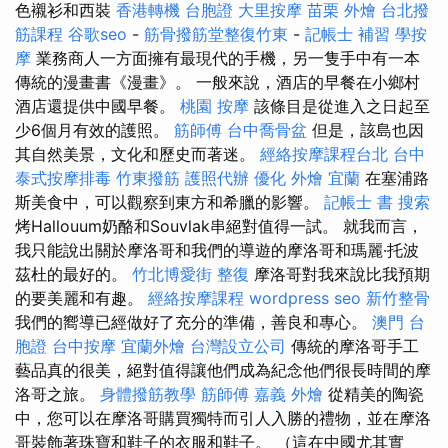
色襯衫和西裝
香港轉機 台胞證
大里按摩
苗栗 外燴
台北撥
筋課程
谷歌seo
-
筋骨撥筋堂整復竹東
-
記帳士 補習
學按
摩
業務商人一方面擁有最現代的手機，另一隻手中有一本
傳統的漫畫書《漫畫》。 一般來說，酒店的早餐在小鄉村
酒店還提供中國早餐。
桃園 按摩
該條目是從進入之日起至
少6個月有效的護照。
筋師傅
台中喬骨盆
但是，該島也因
其自然美景，文化和歷史而著迷。
經絡按摩課程台北
台中
泰式按摩排毒
竹東撥筋
護照代辦
優化
外燴 宜蘭
在塞浦路
斯美食中，可以觀察到東方和希臘的影響。
記帳士 書
搜索
烤Hallouum奶酪和Souvlak串絕對值得一試。 就我而言，
我只能說出關於摩洛哥和我們的導遊的摩洛哥和瑪麗·托波
茲杜的最好的。
竹北博愛街 整復
摩洛哥對我來說比我預期
的要美麗和有趣。
經絡按摩課程
wordpress seo
新竹整骨
我們的嚮導已經做好了充分的準備，善良和專心。
澳門 台
胞證
台中按摩
宜蘭外燴
台灣設立公司
傳統的摩洛哥手工
藝品真的很美，絕對值得讓他們成為紀念他們很長時間的摩
洛哥之旅。
身體撥筋教學
筋師傅
嘉義 外燴
從精美的陶瓷
中，您可以在摩洛哥購買獨特而引人入勝的禮物，並在摩洛
哥裝飾著珠寶和鞋子的衣服和鞋子。 （這在中國尤其實