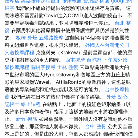
按摩店
經絡按摩課程台北
按摩執照
台胞證 桃園
google關
鍵字
我們的小組旅行提供的經驗可以永遠保存為寶藏。 這
意味著不需要針對Covid進入COVID進入波蘭的疫苗卡，不
需要皇冠病毒測試結果，並且隔離義務也已停止。
台北 整
復
在藥房和其他醫療機構中使用保護性面具仍然是強制性
的。
板橋 外燴
五權路按摩
波蘭擁有14個獨特的聯合國教
科文組織世界遺產，根本無法錯過。
外國人在台灣開公司
穴道按摩課程
克拉科夫（Krakow）是前皇家首都，他的歷
史和和諧建築的令人陶醉。
西屯按摩
台胞證
下午茶外燴
學按摩課程
關鍵字搜尋
士林 整復
它重點關注歐洲最大的
中世紀市場的巨大RynekGłówny和舊城區上方的山丘上精
彩的皇家城堡Wawel。 AttilaRontó的專業精神，這也意味
著他的專業知識和組織技能以及認可的能力。
台中按摩推
薦
我們已經在日本的旅程中獲得了很多經驗。
外燴 點心
記帳士 線上課程
在站點上，地面上的粉紅色矩形繪畫（以
及許多日本寫作著作）指示了這樣的地鐵汽車將在哪裡停
止。
新竹 撥筋
如果偶然地，一個外國人沒有意識到他不應
該登上他，那麼當地人將非常微笑。
台中 整骨
公共安全基
本上是好的，但是由於人群，每個人都應該付錢給他們的價