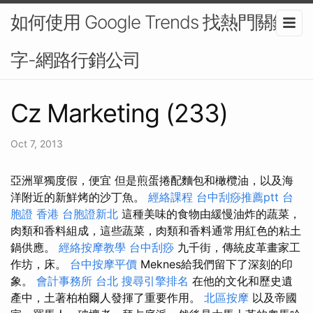
如何使用 Google Trends 找熱門關鍵
字-網路行銷公司
Cz Marketing (233)
Oct 7, 2013
亞洲單獨度假，便宜 但是煎蛋捲配麵包和橄欖油，以及海
洋附近的新鮮烤的沙丁魚。
經絡課程
台中刮痧推薦ptt
台
胞證 香港
台胞證新北
這種美味的食物由緩慢油炸的蔬菜，
肉類和香料組成，這些蔬菜，肉類和香料通常用紅色的粘土
鍋供應。
經絡按摩教學
台中刮痧
九千街，傳統皮革畫家工
作坊，床。
台中按摩平價
Meknes給我們留下了深刻的印
象。
會計事務所 台北
搜尋引擎排名
在他的文化和歷史遺
產中，土著柏柏爾人發揮了重要作用。
北區按摩
以及帝國