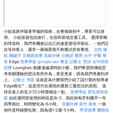
小組道路伴隨著準備的指南，在整個旅程中，乘客可以使
用。 小組巡遊包括旅行，住宿和當地交通工具。 選擇單獨
的球道時，我們有機會以自己的速度發現停靠站。 - 他們正
在等待客人，通常一兩個星期不夠嘗試所有事情。
北投 撥
筋
關鍵字
五權路按摩
高級外燴
台胞證 費用
台中 中醫 整
骨
Edge
按摩學徒
google seo
餐盒
記帳士 受訓
台中頭部
按摩
Lounghes-創建邊緣課時的小船，我們希望與傳統思
考有關運輸的想法有所作為，甚至更多，因為我們考慮到岸
上。
記帳士 考題
這就是為什麼我們介紹了該行業的領導者
Edge推出℠，這是現代化著陸的重新三重想法的原因。 值
得在進入前至少72小時聲稱這一點。
按摩學徒
西屯肩頸放
鬆
由於邁阿密使用的時區是街-5，因此與匈牙利幾乎一年
四季相比，時間變化為-6小時。
宜蘭外燴
新竹 推拿
一個
例外是時鐘變化期，因為僅1-2週-5小時。
學習按摩
團體名