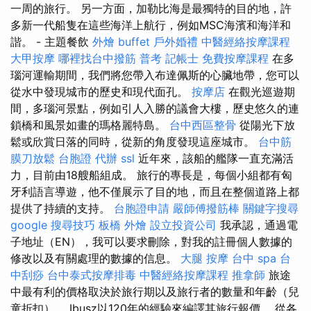
一周的旅行。 另一方面，加勒比海是最獨特的目的地，許
多新一代船隻在這些海洋上航行，例如MSC海濱和海洋和
諧。 - 主題餐飲
外燴 buffet
戶外婚禮
中醫經絡按摩課程
大甲按摩
哪裡找台中撥筋
普考 記帳士
免費按摩課程
在多
瑙河運輸期間，我們將您帶入布達佩斯的心臟地帶，您可以
從水中發現城市的歷史和現代面孔。
按摩店
在觀光巡遊期
間，多瑙河景點，例如引人入勝的議會大樓，歷史悠久的連
鎖橋和風景如畫的瑪格麗特島。
台中西區整骨
從陽光下放
鬆或欣賞日落的同時，從新的角度發現這座城市。
台中筋
膜刀放鬆
台胞證 代辦
ssl
近年來，該船的艦隊一直充滿活
力，目前由18艘船組成。 旅行的專長是，每個小組都有匈
牙利語言導遊，他不僅展示了目的地，而且在整個道路上都
提供了持續的支持。
台胞證申請
嚴師傅撥筋棒
關鍵字搜尋
google 搜尋技巧
板橋 外燴
設立投資公司
我承認，通過電
子地址（EN），我可以要求刪除，對我的註冊個人數據的
修改以及有關處理的數據的信息。
大腿 按摩
台中 spa
台
中刮痧
台中泰式按摩排毒
中醫經絡按摩課程
推拿師
旅途
中最有利的價格取決於旅行期以及旅行者的數量和年齡（兒
童折扣）。 Ibusz以120年的經驗來編譯其旅行報價。 從各