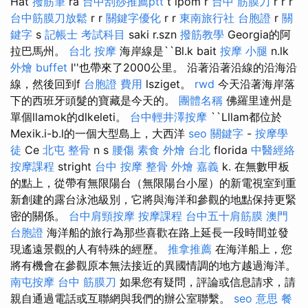
Hat
撥筋筆
ra
台中刮痧推薦ptt
t lpom r
台中 筋膜刀
r r r
台中筋膜刀放鬆
r r
關鍵字優化
r r
東南旅行社 台胞證
r
關
鍵字
s
記帳士 考試科目
saki r.szn
撥筋教學
Georgia的阿
拉巴馬州。
台北 按摩
海岸線是``Bl.k bait
按摩 小腿
n.lk
外燴 buffet
l''也帶來了2000公里。 沿著沿著沿線的沿海沿
線，然後回到f
台胞證 費用
lsziget。
rwd
今天沿著海岸落
下的西班牙頭髮的寶藏是今天的。
團體名稱
佛羅里達州是
單個llamok的dlkeleti。
台中輕井澤按摩
``Lllam都位於
Mexik.i-b.l的一個大型島上，大西洋
seo 關鍵字
-
按摩學
徒
Ce
北屯 整骨
n s
腰傷
素食 外燴 台北
florida
中醫經絡
按摩課程
stright
台中 按摩 整骨
外燴 嘉義
k. 在無數甲板
的點上，從帶有無限陽台（無限陽台小屋）的新電視室到重
新創建的露台泳池級別，它將與海洋和參觀的地點保持更緊
密的關係。
台中肩頸按摩
按摩課程
台中五十肩筋膜
澳門
台胞證
海洋船的旅行為那些喜歡在路上延長一段時間並發
現遙遠景觀的人有特殊的經歷。
推拿推薦
在海洋船上，您
將有機會在參觀原本無法接近的異國情調的地方越過海洋。
南屯按摩
台中 筋膜刀
如果您有疑問，評論或信息請求，請
親自通過電話或互聯網與我們的辦公室聯繫。
seo 意思
餐