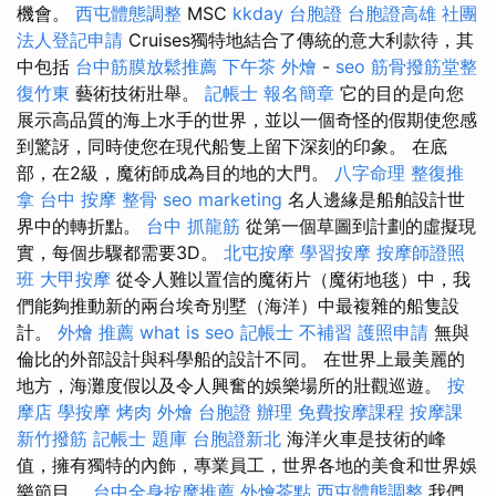
機會。
西屯體態調整
MSC
kkday 台胞證
台胞證高雄
社團
法人登記申請
Cruises獨特地結合了傳統的意大利款待，其
中包括
台中筋膜放鬆推薦
下午茶 外燴
-
seo
筋骨撥筋堂整
復竹東
藝術技術壯舉。
記帳士 報名簡章
它的目的是向您
展示高品質的海上水手的世界，並以一個奇怪的假期使您感
到驚訝，同時使您在現代船隻上留下深刻的印象。 在底
部，在2級，魔術師成為目的地的大門。
八字命理 整復推
拿
台中 按摩 整骨
seo marketing
名人邊緣是船舶設計世
界中的轉折點。
台中 抓龍筋
從第一個草圖到計劃的虛擬現
實，每個步驟都需要3D。
北屯按摩
學習按摩
按摩師證照
班
大甲按摩
從令人難以置信的魔術片（魔術地毯）中，我
們能夠推動新的兩台埃奇別墅（海洋）中最複雜的船隻設
計。
外燴 推薦
what is seo
記帳士 不補習
護照申請
無與
倫比的外部設計與科學船的設計不同。 在世界上最美麗的
地方，海灘度假以及令人興奮的娛樂場所的壯觀巡遊。
按
摩店
學按摩
烤肉 外燴
台胞證 辦理
免費按摩課程
按摩課
新竹撥筋
記帳士 題庫
台胞證新北
海洋火車是技術的峰
值，擁有獨特的內飾，專業員工，世界各地的美食和世界娛
樂節目。
台中全身按摩推薦
外燴茶點
西屯體態調整
我們