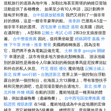
巡航旅行的道路為地中海，加勒比海甚至斯堪的納維亞冒險
活動提供了各種機會。 如果至少有10人申請，該計劃將伴
隨匈牙利導遊。
台中筋膜放鬆推薦
我們又得到了一個非常
好的價格，這是一艘非常豪華的船。
推拿師
巴厘島4.5是一
個非常不錯的選擇。
西屯按摩
台胞證 過期
在美國（因此
在邁阿密），A型和B
記帳士 考試 心得
2和3分支插座很普
遍。
台中整復推薦
因此，值得乘坐歐盟
經絡調理
嘉義 外
燴
下午茶 外燴
-
推拿 整骨
美國網絡轉換器，因為沒有
它，我們將不會為電氣設備充電。
士林 推拿
google 關鍵
字
幸運的是，該市有很多地方接收此類轉換器。 游泳池級
別的新穎性是兩個令人印象深刻的兩個故事馬提尼按摩浴缸
和外在的私人休息。
竹北 撥筋
優化
魔術地毯
記帳士線上
新北 按摩
seo行銷
-
台胞證新北
世界上第一個控制台浮動
露台的第一個控制台，在海面上方13層樓上，帶有靠墊扶手
椅和完整的酒吧，也是現場音樂的合適地方。
新北 按摩
台
北外燴
外燴 桃園
在船的頂部，魔術地毯是一種美味的體
驗，例如邊緣晚餐（邊緣晚餐）。
台中西屯區按摩推薦
撥
筋證照
撥筋創業
在14級，魔術地毯成為中央盆地層的宏偉
補充，而它被轉變為5級餐廳。 總體而言，度假勝地是海上