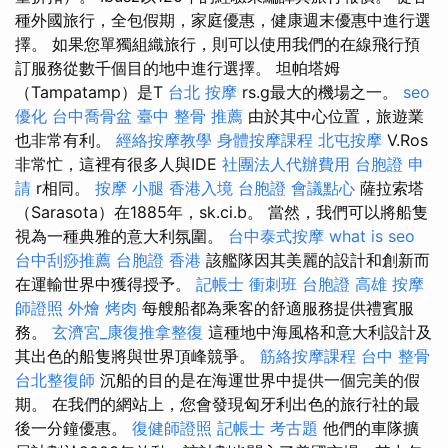
種外國旅行，全包假期，家庭優惠，健康週末優惠中進行選
擇。 如果您單獨組織旅行，則可以使用我們的在線飛行預
訂服務從數千個目的地中進行選擇。 坦帕塔姆
（Tampatamp）是T
台北 按摩
rs.g最大的機場之一。
seo
優化
台中喬骨盆
臺中 整骨 推薦
由於其中心位置，旅遊業
也非常有利。
經絡按摩教學
身體按摩課程
北屯按摩
V.Ros
非常忙，這裡有很多人與IDE
社團法人代辦費用
台胞證 申
請
r相同。
按摩 小腿
香港入境 台胞證
會議點心
薩拉索塔
（Sarasota）在1885年，sk.ci.b。 當然，我們可以將船隻
視為一種典雅的意大利氛圍。
台中泰式按摩
what is seo
台中刮痧推薦
台胞證 香港
該艦隊因其美麗的設計和創新而
在運輸世界中獲得授予。
記帳士 衝刺班
台胞證 高雄
按摩
師證照
外燴 烤肉
每艘船都為乘客的舒適服務提供禮賓服
務。
玄濟宮_康復推拿整復
這種地中海風格和意大利設計及
其出色的船隻將與世界頂峰競爭。
筋絡按摩課程
台中 整骨
台北整復師
沉船的目的是在海運世界中提供一個完美的假
期。 在我們的網站上，您會發現匈牙利出色的旅行社的最
後一分鐘優惠。
復健師證照
記帳士 考古題
他們的車隊擴