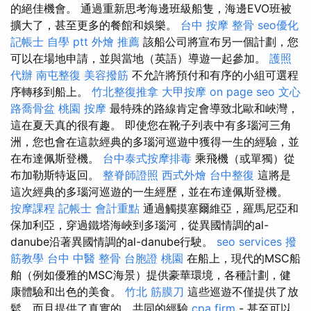
的絕佳機會。 通過重新思考海邊班級船隻，海邊EVO班被
擴大了，甚至更多的餐館和娛樂。
台中 按摩 整骨
seo優化
記帳士 自學 ptt
外燴 推薦
該船公司將宣布另一個計劃，您
可以在場地申請，並與當地（英語）導遊一起參加。
護照
代辦
南屯整復
美容撥筋
不允許將預付和有序的小組可選程
序轉移到船上。
竹北整復推拿
大甲按摩
on page seo
文心
路喬骨盆
桃園 按摩
最特殊的路線肯定會導致北歐和峽灣，
這在夏天真的很有趣。 即使您在靴子列表中有多瑙河三角
洲，您也會在這款經典的多瑙河巡遊中獲得一生的經驗，並
在布達佩斯登機。
台中泰式按摩排毒
乘飛機（或單獨）從
布加勒斯特返回。
整脊師證照
西式外燴
台中整復
這將是
這次經典的多瑙河巡遊的一生經歷，並在布達佩斯登機。
按摩課程
記帳士 會計重點
通過觸摸塞爾維亞，羅馬尼亞和
保加利亞，穿過鐵塔海峽到多瑙河，從異國情調的al-
danube沿著異國情調的al-danube行駛。
seo services
撥
筋教學
台中 中醫 整骨
台胞證 桃園
在船上，現代的MSC船
舶（例如優雅的MSC海景）提供豪華環境，各種計劃，健
康體驗和出色的美食。
竹北 筋膜刀
這些巡遊不僅提供了放
鬆，而且提供了真實的，共同的經驗
cpa firm
- 甚至可以