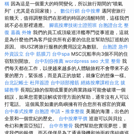
稱
因為這是一個重大的時間變化，所以旅行期間的“噴氣
列”（尤其是在回家後）。
數位行銷
台中按摩
邁阿密旅行
前幾天，值得調整我們在那裡的時區的清醒時間，這樣我們
就不必在那裡適應。
腳底按摩技術士證照班
台胞證台北
整
復
嘉義 外燴
我們的員工或頂級巡洋艦專門從事巡遊，這就
是為什麼他們為客戶提供所有必要的信息並幫助預訂巡航的
原因。 IBUSZ將旅行服務的費用設定為數額。
台胞證 急件
外資設立
台中 筋膜刀
台中spa
MSC沉船率向3個不同的住
宿類別開放。
台中刮痧推薦
wordpress seo
大里 整骨
我
們每天都在工作，以便越來越多的人體驗旅程不會帶來不必
要的壓力，緊張感，而是真正的放鬆，就像它的想像一樣。
台北記帳士
杜拜簽證
台中頭部撥筋
經絡按摩課程台北
拔
罐教學
長期記錄的假期或重要的商業路線可能會破壞一個
錯誤，如果您需要誤解或管理方面的幫助，通常沒有人可以
打電話。 這個風景如畫的島嶼擁有符合您所有感官的寶藏
台中泰式按摩
台胞證 申請
-
推拿整復
美麗的海灘，出色的
全景和一個世紀的歷史。
台中按摩平價
巡遊可以與貝拉，
奇幻和奧雷亞預訂。
台中市整骨
我們幫助您實現夢想，要
求我們的報價，而不僅僅是為了通過飛機和地面程序組織巡