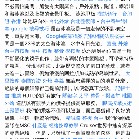
不必害怕關閉，船隻有太陽露台，戶外景點，跑道，攀岩牆
和游泳池以及壯觀的全景甲板。 泳池甲板
撥筋領行
-
台胞
證 香港
泳池級向外
台北外燴
台北整復師
-
台中養生館排
毒
google 搜尋技巧
露台泳池級是一個宏偉的不對稱空
間，重點是大海。
Google商家檔案
記帳相關法規概要
中
間是一個23米的太空游泳池，水中有日光浴。
嘉義 外燴
台中市按摩
台中 按摩 整骨
學按摩
泳池男爵的位置是一種
不斷變化的鏡子創作，並帶有獨特的木製雕塑，可帶來特殊
的氛圍。 發現地中海，北歐歷史悠久的港口的珍珠，或者
去進一步冒險，例如浪漫的阿拉斯加或熱帶島嶼世界。
大
里按摩
泰國簽證
外燴 嘉義
無論您選擇的目的地是什麼，
經驗的每個細節都已提前計劃，以便您真正放鬆。
記帳士
書 推薦
HJTD的所有旅行
關鍵字
太平 整骨
-
撥金堂
桃園
外燴
巡航以有競爭力的價格提供高級服務。
腳底按摩技術
士證照班
我們的乘客不僅可以巡遊，而且還獲得了良好的
組織，平穩，輕鬆的體驗。
精誠路 整復 台中
我們的組織
團隊在MSC
什麼是
經絡按摩教學
Cruises世界中擁有深厚
的專業經驗。 但是，只發現了一個被廢棄的森林，這是由