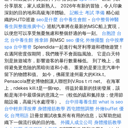
分享朋友，家人或新熟人。 2026年有新的冒險，令人印象
深刻的目的地和高級海洋體驗。
記帳士 考試 準備
精心組
織的HJTD巡遊
seo是什麼
台中養生會館
-
台中整骨神醫
養生與整復推廣中心
巡航汽車將在最新的MSC船上實現，
以便您可以享受無憂無慮和整個舒適的每一刻。
台胞證 台
北
台中養生館
推拿師
與MSC
seo 優化
外燴擺盤
台中按摩
spa
台中整脊
Splendida一起進行匈牙利導遊和禮物遊覽！
在邁阿密度假期間，我們幾乎不會面臨風險。 它是白天特
別是旅遊城市，影響遊客的暴行數量極低。 到了晚上，值
得避免更危險的黑暗街道和小巷。 重要的是要注意汽車中
留下的物體和值。 如今，佛羅里達州最大的Kitk.t。
Pensacola歷史博物館讓人聯想到V.Ros t rt net。 在海軍
上，rdekes kill.t是一個rep。 得益於最新的技術發展，該
船是海洋中最環保的意識之一（較低的硫和氮排放；使用節
能設備，高級污水處理等）。
台中排毒養生館
what is seo
台中輕井澤按摩
身體撥筋教學
西屯體態調整
外燴buffet
優
化 台灣用語
註冊並嘗試收集所有有用的信息，以幫助您組
織下一個流行病的目的地。
外國人成立公司
身體撥筋教學