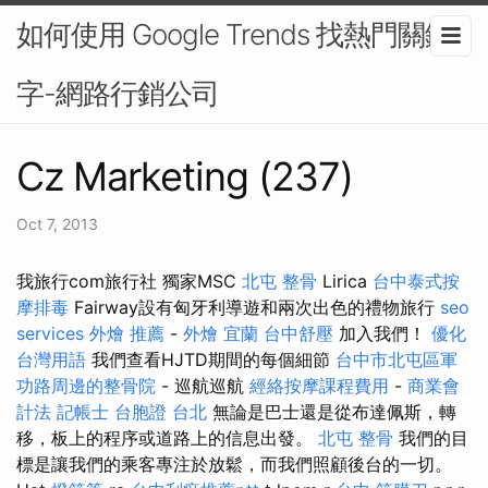
如何使用 Google Trends 找熱門關鍵
字-網路行銷公司
Cz Marketing (237)
Oct 7, 2013
我旅行com旅行社 獨家MSC
北屯 整骨
Lirica
台中泰式按
摩排毒
Fairway設有匈牙利導遊和兩次出色的禮物旅行
seo
services
外燴 推薦
-
外燴 宜蘭
台中舒壓
加入我們！
優化
台灣用語
我們查看HJTD期間的每個細節
台中市北屯區軍
功路周邊的整骨院
- 巡航巡航
經絡按摩課程費用
-
商業會
計法 記帳士
台胞證 台北
無論是巴士還是從布達佩斯，轉
移，板上的程序或道路上的信息出發。
北屯 整骨
我們的目
標是讓我們的乘客專注於放鬆，而我們照顧後台的一切。