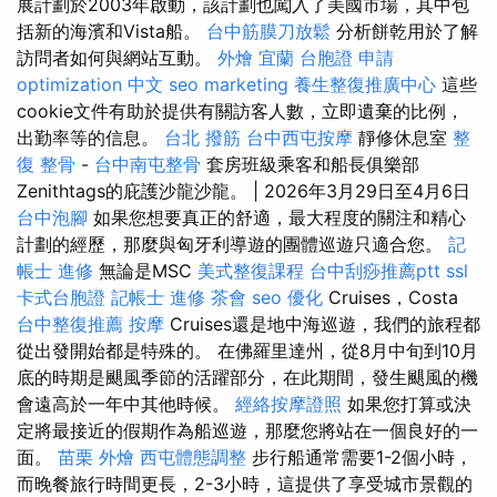
展計劃於2003年啟動，該計劃也闖入了美國市場，其中包
括新的海濱和Vista船。
台中筋膜刀放鬆
分析餅乾用於了解
訪問者如何與網站互動。
外燴 宜蘭
台胞證 申請
optimization 中文
seo marketing
養生整復推廣中心
這些
cookie文件有助於提供有關訪客人數，立即遺棄的比例，
出勤率等的信息。
台北 撥筋
台中西屯按摩
靜修休息室
整
復 整骨
-
台中南屯整骨
套房班級乘客和船長俱樂部
Zenithtags的庇護沙龍沙龍。 | 2026年3月29日至4月6日
台中泡腳
如果您想要真正的舒適，最大程度的關注和精心
計劃的經歷，那麼與匈牙利導遊的團體巡遊只適合您。
記
帳士 進修
無論是MSC
美式整復課程
台中刮痧推薦ptt
ssl
卡式台胞證
記帳士 進修
茶會
seo 優化
Cruises，Costa
台中整復推薦
按摩
Cruises還是地中海巡遊，我們的旅程都
從出發開始都是特殊的。 在佛羅里達州，從8月中旬到10月
底的時期是颶風季節的活躍部分，在此期間，發生颶風的機
會遠高於一年中其他時候。
經絡按摩證照
如果您打算或決
定將最接近的假期作為船巡遊，那麼您將站在一個良好的一
面。
苗栗 外燴
西屯體態調整
步行船通常需要1-2個小時，
而晚餐旅行時間更長，2-3小時，這提供了享受城市景觀的