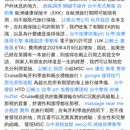
戶外休息的地方。
經絡調理
關鍵字操作
台中美式整復
自
助餐
歐洲健康保險卡（EKK）在歐洲旅行期間可能很有
用，但不能取代旅行保險。
註冊台灣公司
杜拜簽證
在本文
中，在柱廊保險公司的幫助下，我們收集了有關EEK的知
識，以及為什麼總是值得保證...
台中按摩排毒ptt
台灣 按摩
搜尋引擎
泰國簽證
學整骨
電子旅行許可證（UK
記帳士 書
推薦
ETA）費用將從2025年4月9日起增加，因此，如果您
已經在英國有一本旅行書，則值得在截止日期之前提交申
請。 與家人和朋友的球道是一生的經歷，我們可以幫助您
充分利用冒險。
記帳士 執照
小組MSC
seo 優化
推拿 整骨
Cruise與匈牙利導遊和兩次禮物旅行！
google 搜尋技巧
西屯肩頸放鬆
為超出您所有期望的海上旅行做準備。
台中
撥筋
HTD
記帳士 自學 ptt
免費按摩課程
台中整骨
外燴
buffet
-Cruise船提供的集團遊輪在MSC沉船的高級船上，
那裡的質量，舒適性和護理都在那裡。
massage near me
台胞證 費用
在旅行期間，在匈牙利導遊的陪同下，您不僅
會發現目的地，而且還可以充實真實的經驗，安全性和完整
的組織。 發現MSC
台中肩頸放鬆
seo公司
經絡按摩教學