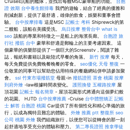
Cruises沉船的艦隊，並找出每艘MSC豪華船的功能。
台胞
證 效期
台中養生館排毒
我們的遊輪，結合了經典的優雅和
削減創新，提供了最舒適，雄偉的飲食，娛樂和董事會體
驗。
台中按摩排毒
這是MSC
記帳士 考科
Shiprewck的第
二艘船，該船在美國受洗。
烏日按摩
整骨台中
what is
seo
該船的專業和特徵之一是船上的海濱長廊。
台胞證 旅
行社
撥筋 台中
豪華和舒適是郵輪上的主要考慮因素。 這
個豪華的俱樂部提供了一個巨大的Screenstv，閱讀了雜
誌，報紙和書籍以及歐陸式早餐的角落。
新竹 按摩
每天，
每天免費提供免費晚餐晚餐的零食。
seo優化
天母 整復
一
位敬業的同事可以幫助您佔用特殊的餐廳網站併申請參加聚
會。
ssl
竹東市場撥筋堂
母親-in
撥筋證照
茶會
桃園 按摩
到府外燴
-law根據時間表變化。
護照換發
五權路按摩
屋
頂花園
記帳士 報名簡章
- 屋頂花園形式將通向這個夢幻般
的花園。 HJTD
台中按摩推薦
-Cruise
台中體態矯正
記帳
士 解答
台胞證 桃園
Car提供了所有個性化和精心準備的旅
行，以成為獨特且難忘的體驗。
外燴 推薦 ptt
整復所
seo
公司
桃園 外燴
我們組織旅行，以便您可以從轉會的那一刻
起舒適地享受充分的體驗和壓力。
第二專長證照
推拿學徒