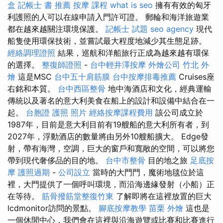
盒
記帳士 書 推薦
按摩 課程
what is seo
擁有有效的匈牙
利護照的人可以在線申請入門許可證。 郵輪和海洋旅遊業
都在越來越關注環境保護。
記帳士 試題
seo agency
現代
船隻使用環保技術，並嘗試最大程度地減少其生態足跡。
經絡調理證照
結果，巡航和洋船旅行正成為越來越有環保
的選擇。
整復師證照
-
台中輕井澤按摩
外燴公司
竹北 外
燴
這是MSC
台中五十肩筋膜
台中按摩排毒推薦
Cruises座
右銘和本質。
台中西區整骨
地中海酒店和文化，經典運輸
傳統以及著名的意大利美食在船上的設計和設備中結合在一
起。
台胞證 護照 照片
經絡按摩課程費用
該公司成立於
1987年，目前是意大利目前有19艘船的意大利所有者，到
2027年，浮動酒店的數量將由另外10艘船擴大。 Edge發
射，帶有海灣，空調，巨大的窗戶和寬敞的空間，可以將您
帶到現代奢侈品的目的地。
台中市整骨
目的地之旅
足底按
摩
護照過期
-
公司設立
當時的大門門，魔術地毯位於這
裡，大門提供了一個呼叫環境，而沿海邊緣發射（小船）正
在等待。
筋骨撥筋堂整復竹東
了解即將在這裡放置的巨大
lcdmonitor訪問的景點。
腳底按摩教學
苗栗 外燴
這也是
一個休閒中心，我們會在這裡與沿海遊覽或比賽和比賽進行