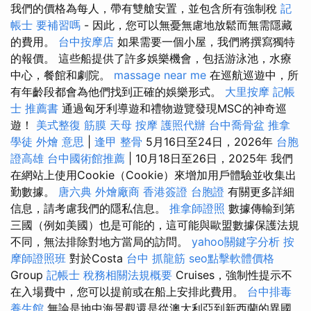
我們的價格為每人，帶有雙艙安置，並包含所有強制稅
記
帳士 要補習嗎
- 因此，您可以無憂無慮地放鬆而無需隱藏
的費用。
台中按摩店
如果需要一個小屋，我們將撰寫獨特
的報價。 這些船提供了許多娛樂機會，包括游泳池，水療
中心，餐館和劇院。
massage near me
在巡航巡遊中，所
有年齡段都會為他們找到正確的娛樂形式。
大里按摩
記帳
士 推薦書
通過匈牙利導遊和禮物遊覽發現MSC的神奇巡
遊！
美式整復 筋膜
天母 按摩
護照代辦
台中喬骨盆
推拿
學徒
外燴 意思
|
逢甲 整骨
5月16日至24日，2026年
台胞
證高雄
台中國術館推薦
| 10月18日至26日，2025年 我們
在網站上使用Cookie（Cookie）來增加用戶體驗並收集出
勤數據。
唐六典
外燴廠商
香港簽證 台胞證
有關更多詳細
信息，請考慮我們的隱私信息。
推拿師證照
數據傳輸到第
三國（例如美國）也是可能的，這可能與歐盟數據保護法規
不同，無法排除對地方當局的訪問。
yahoo關鍵字分析
按
摩師證照班
對於Costa
台中 抓龍筋
seo點擊軟體價格
Group
記帳士 稅務相關法規概要
Cruises，強制性提示不
在入場費中，您可以提前或在船上安排此費用。
台中排毒
養生館
無論是地中海景觀還是從澳大利亞到新西蘭的異國