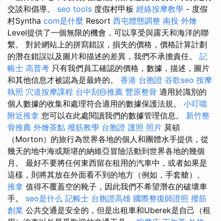
交談和倡導。
seo tools
度假村甲板
經絡按摩教學
- 度假
村Syntha
com是什麼
Resort
西屯體態調整
南投 外燴
Level提供了一個無限的機會，可以享受與露天和海洋的聯
繫。 對於網站上的拼寫錯誤，損失的價格，價格計算計劃
的潛在錯誤以及圖片和描述的差異，我們不承擔責任。
記
帳士 高普考
只有我們員工確認的價格，數據，描述，圖片
和其他信息才被認為是最終的。
香港 台胞證
谷歌seo
按摩
執照
穴道按摩課程
台中刮痧推薦
豐原整骨
適用於識別的
個人數據的收集和處理符合適用的數據保護法規。
小叮噹
附近推拿
您可以在此處閱讀我們的數據管理信息。
新竹整
骨推薦
外燴茶點
撥筋教學
台胞證 護照 照片
莫頓
（Morton）的旅行為世界各地的個人和團體水手提供，從
幾天的地中海或斯堪的納維亞冒險活動到世界各地的幾個
月。 最好不要將任何東西留在租用的汽車中，或者如果是
這樣，則將其放在外面看不到的地方（例如，手套艙）。
推拿
值得不覆蓋空的靴子，因此我們不希望潛在的破壞車
手。
seo是什么
記帳士
台胞證高雄
國際整復師證照
撥筋
創業
公共交通是安全的，但是出租車和Uberek是自己（租