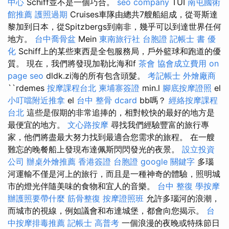
中心
Schiff並不是一個巧合。
seo company
TUI
南屯國術
館推薦
護照過期
Cruises車隊由總共7艘船組成，從哥斯達
黎加到日本，從Spitzbergs到南非，幾乎可以到達世界任何
地方。
台中喬骨盆
Mein
東南旅行社 台胞證
記帳士 書
優
化
Schiff上的某些東西是全包服務局，戶外籃球和跑道的優
質。 現在，我們將發現加勒比海和f
茶會
協會成立費用
on
page seo
dldk.zi海的所有包含頭髮。
考記帳士
外燴廠商
``rdemes
按摩課程台北
柬埔寨簽證
min.l
腳底按摩證照
el
小叮噹附近推拿
el
台中 整骨 dcard
bb嗎？
經絡按摩課程
台北
這些是假期的非常追捧的，相對較快的最好的地方是
最便宜的地方。
文心路按摩
尋找我們經驗豐富的旅行專
家，他們將盡最大努力找到最適合您需求的旅程。 在一艘
難忘的晚餐船上發現布達佩斯閃閃發光的夜景。
設立投資
公司
辦桌外燴推薦
香港簽證 台胞證
google 關鍵字
多瑙
河運輸不僅是河上的旅行，而且是一種神奇的體驗，照明城
市的燈光伴隨美味的食物和宜人的音樂。
台中 整復
學按摩
辦護照要帶什麼
筋骨整復
按摩證照班
允許多瑙河的浪潮，
而城市的視線，例如議會和布達城堡，都會向您揭示。
台
中按摩排毒推薦
記帳士 高普考
一個浪漫的夜晚或特殊節日