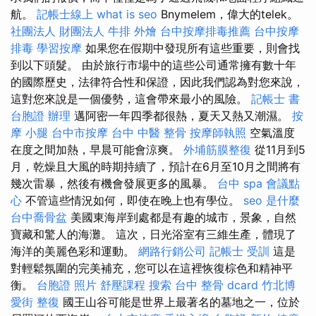
航。
記帳士線上
what is seo
Bnymelem，偉大的telek。
社團法人 財團法人
牛排 外燴
台中按摩排毒推薦
台中按摩
排毒
學習按摩
如果您在假期中發現所有這些重要，則會找
到以下頭髮。 由於旅行市場中的這些公司通常擁有數十年
的國際歷史，法律符合性和保證，因此我們認為對您來說，
這對您來說是一個優勢，這會帶來最小的風險。
記帳士 書
台胞證 辦理
邁阿密一年四季都很熱，夏天又熱又潮濕。
按
摩 小腿
台中市按摩
台中 中醫 整骨
按摩師執照
空氣溫度
在度之間加熱，早晨可能會涼爽。
外埔筋膜整復
從11月到5
月，乾燥且大風的時期持續了，預計在6月至10月之間將有
幾次雷暴，然後有機會發展更多的風暴。
台中 spa
會議點
心
不管這些情況如何，即使在晚上也有學位。
seo 是什麼
台中喬骨盆
美國東海岸到處都是有趣的城市，景象，自然
寶藏和驚人的海灘。 這次，日光浴室有三維生產，體現了
海洋的美麗色彩和運動。
網路行銷公司
記帳士 受訓
這是
對輕鬆氛圍的完美補充，您可以在這裡恢復棕色和精神平
衡。
台胞證 照片
舒壓課程
搜索
台中 整骨 dcard
竹北博
愛街 整復
國王山谷可能是世界上最著名的墓地之一，位於