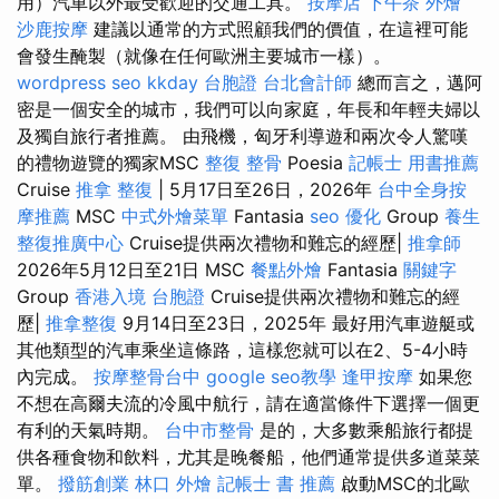
用）汽車以外最受歡迎的交通工具。
按摩店
下午茶 外燴
沙鹿按摩
建議以通常的方式照顧我們的價值，在這裡可能
會發生醃製（就像在任何歐洲主要城市一樣）。
wordpress seo
kkday 台胞證
台北會計師
總而言之，邁阿
密是一個安全的城市，我們可以向家庭，年長和年輕夫婦以
及獨自旅行者推薦。 由飛機，匈牙利導遊和兩次令人驚嘆
的禮物遊覽的獨家MSC
整復 整骨
Poesia
記帳士 用書推薦
Cruise
推拿 整復
| 5月17日至26日，2026年
台中全身按
摩推薦
MSC
中式外燴菜單
Fantasia
seo 優化
Group
養生
整復推廣中心
Cruise提供兩次禮物和難忘的經歷|
推拿師
2026年5月12日至21日 MSC
餐點外燴
Fantasia
關鍵字
Group
香港入境 台胞證
Cruise提供兩次禮物和難忘的經
歷|
推拿整復
9月14日至23日，2025年 最好用汽車遊艇或
其他類型的汽車乘坐這條路，這樣您就可以在2、5-4小時
內完成。
按摩整骨台中
google seo教學
逢甲按摩
如果您
不想在高爾夫流的冷風中航行，請在適當條件下選擇一個更
有利的天氣時期。
台中市整骨
是的，大多數乘船旅行都提
供各種食物和飲料，尤其是晚餐船，他們通常提供多道菜菜
單。
撥筋創業
林口 外燴
記帳士 書 推薦
啟動MSC的北歐