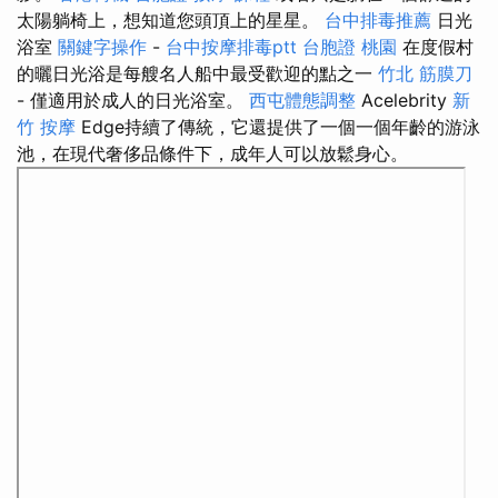
太陽躺椅上，想知道您頭頂上的星星。
台中排毒推薦
日光
浴室
關鍵字操作
-
台中按摩排毒ptt
台胞證 桃園
在度假村
的曬日光浴是每艘名人船中最受歡迎的點之一
竹北 筋膜刀
- 僅適用於成人的日光浴室。
西屯體態調整
Acelebrity
新
竹 按摩
Edge持續了傳統，它還提供了一個一個年齡的游泳
池，在現代奢侈品條件下，成年人可以放鬆身心。