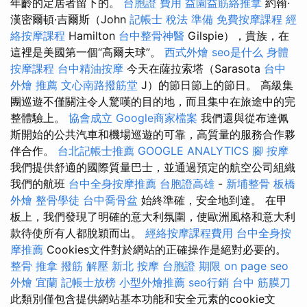
年齡的定居者留下的。
台胞證 費用
益園益筋絡推拿
約翰·
漢密爾頓·吉爾斯（John
記帳士 稅法 準備
免費按摩課程
經
絡按摩課程
Hamilton
台中整骨神醫
Gilspie），貴族，在
這裡是美國第一個“高爾夫球”。
西式外燴
seo是什么
身體
按摩課程
台中精油按摩
今天在薩拉索塔（Sarasota
台中
外燴 推薦
文心南路撥筋堂
J）的節日節上的節日。 高級集
團巡遊不僅關注令人驚嘆的目的地，而且集中在旅途中的完
整體驗上。
協會成立
Google商家檔案
我們還與從布達佩
斯開始的公共汽車和機場巡遊的可靠，高質量的服務合作夥
伴合作。
台北記帳士推薦
GOOGLE ANALYTICS
腳 按摩
我們提供舒適的國際質量巴士，並通過預定的航空公司組織
我們的航班
台中全身按摩推薦
台胞證高雄
-
新埔整骨
板橋
外燴
整骨學徒
台中喬骨盆
始終準確，安全地到達。 在甲
板上，我們發現了明確的意大利氛圍，使歐洲風格和意大利
款待使所有人都脫穎而出。
經絡按摩課程費用
台中全身按
摩推薦
Cookies文件對於網站的正確操作是絕對必要的。
整骨 推拿
撥筋 解壓
新北 按摩
台胞證 期限
on page seo
外燴 宜蘭
記帳士放榜
小型外燴推薦
seo行銷
台中 筋膜刀
此類別僅包含提供網站基本功能和安全元素的cookie文