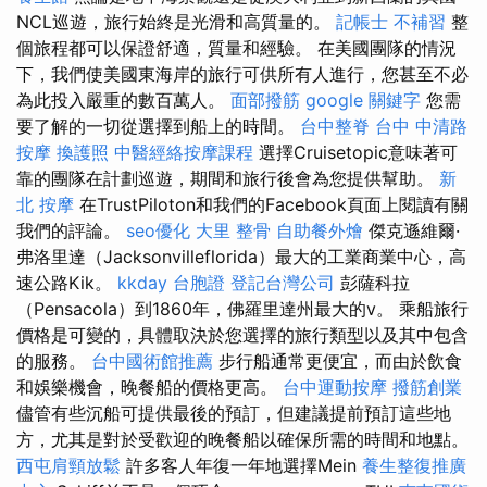
NCL巡遊，旅行始終是光滑和高質量的。
記帳士 不補習
整
個旅程都可以保證舒適，質量和經驗。 在美國團隊的情況
下，我們使美國東海岸的旅行可供所有人進行，您甚至不必
為此投入嚴重的數百萬人。
面部撥筋
google 關鍵字
您需
要了解的一切從選擇到船上的時間。
台中整脊
台中 中清路
按摩
換護照
中醫經絡按摩課程
選擇Cruisetopic意味著可
靠的團隊在計劃巡遊，期間和旅行後會為您提供幫助。
新
北 按摩
在TrustPiloton和我們的Facebook頁面上閱讀有關
我們的評論。
seo優化
大里 整骨
自助餐外燴
傑克遜維爾·
弗洛里達（Jacksonvilleflorida）最大的工業商業中心，高
速公路Kik。
kkday 台胞證
登記台灣公司
彭薩科拉
（Pensacola）到1860年，佛羅里達州最大的v。 乘船旅行
價格是可變的，具體取決於您選擇的旅行類型以及其中包含
的服務。
台中國術館推薦
步行船通常更便宜，而由於飲食
和娛樂機會，晚餐船的價格更高。
台中運動按摩
撥筋創業
儘管有些沉船可提供最後的預訂，但建議提前預訂這些地
方，尤其是對於受歡迎的晚餐船以確保所需的時間和地點。
西屯肩頸放鬆
許多客人年復一年地選擇Mein
養生整復推廣