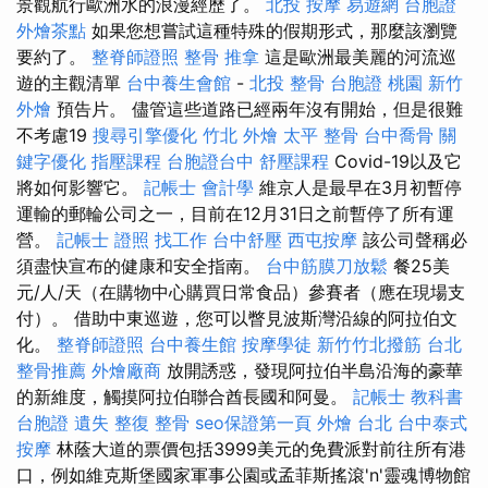
景觀航行歐洲水的浪漫經歷了。
北投 按摩
易遊網 台胞證
外燴茶點
如果您想嘗試這種特殊的假期形式，那麼該瀏覽
要約了。
整脊師證照
整骨 推拿
這是歐洲最美麗的河流巡
遊的主觀清單
台中養生會館
-
北投 整骨
台胞證 桃園
新竹
外燴
預告片。 儘管這些道路已經兩年沒有開始，但是很難
不考慮19
搜尋引擎優化
竹北 外燴
太平 整骨
台中喬骨
關
鍵字優化
指壓課程
台胞證台中
舒壓課程
Covid-19以及它
將如何影響它。
記帳士 會計學
維京人是最早在3月初暫停
運輸的郵輪公司之一，目前在12月31日之前暫停了所有運
營。
記帳士 證照 找工作
台中舒壓
西屯按摩
該公司聲稱必
須盡快宣布的健康和安全指南。
台中筋膜刀放鬆
餐25美
元/人/天（在購物中心購買日常食品）參賽者（應在現場支
付）。 借助中東巡遊，您可以瞥見波斯灣沿線的阿拉伯文
化。
整脊師證照
台中養生館
按摩學徒
新竹竹北撥筋
台北
整骨推薦
外燴廠商
放開誘惑，發現阿拉伯半島沿海的豪華
的新維度，觸摸阿拉伯聯合酋長國和阿曼。
記帳士 教科書
台胞證 遺失
整復 整骨
seo保證第一頁
外燴 台北
台中泰式
按摩
林蔭大道的票價包括3999美元的免費派對前往所有港
口，例如維克斯堡國家軍事公園或孟菲斯搖滾'n'靈魂博物館