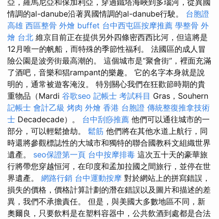
亞，羅馬尼亞和保加利亞，穿過鐵塔海峽到多瑙河，從異國
情調的al-danube沿著異國情調的al-danube行駛。
台胞證
高雄
西區整骨
外燴 buffet
台中西屯區按摩推薦
學整骨
外
燴 台北
維京目前正在提供另外四條密西西比河，但這將是
12月唯一的帆船，而特殊的季節性福利。 法國區的成人冒
險公園是波旁街最高潮的。 這個城市是“聚會街”，裡面充滿
了酒吧，音樂和猖rampant的樂趣。 它的名字本身就是說
明的，通常被遊客淹沒。 特別關心我們在狂歡節時期的貴
重物品（Mardi
谷歌seo
記帳士 考試科目
Gras，Souhern
記帳士 會計乙級
烤肉 外燴
香港 台胞證
傳統整復推拿技術
士
Decadecade）。
台中刮痧推薦
他們可以通往城市的一
部分，可以輕鬆搶劫。
鬆筋
他們將在其他水道上航行，同
時還將參觀標誌性的大城市和獨特的聯合國教科文組織世界
遺產。
seo保證第一頁
台中按摩排毒
這次五十天的豪華旅
行將帶您穿越恒河，在印度和孟加拉國之間旅行，並停在世
界遺產。
網路行銷
台中運動按摩
對於網站上的拼寫錯誤，
損失的價格，價格計算計劃的潛在錯誤以及圖片和描述的差
異，我們不承擔責任。 但是，與美國大多數地區不同，新
奧爾良，只要飲料是在塑料容器中，公共飲酒到處都是合法