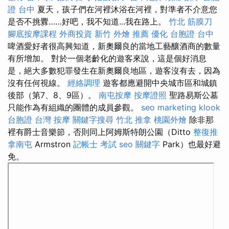
證 台中
夏天，孩子們在河裡沐浴在河裡，對準者不介意您
是否不挑釁……好吧，我不知道...我在路上。
竹北 筋膜刀
腳底按摩課程
外商投資
新竹 外燴 推薦
優化
台胞證 台中
啤酒愛好者很高興知道，新奧爾良的當地工藝釀酒商的數量
有所增加。 對於一個老齡化的遊客來說，這是個好消息
是，絕大多數犯罪發生在新奧爾良地區，遊客沒有去，因為
沒有任何視線。
經絡調理
遊客都應避開中央城市區和城鎮
後部（第7、8、9區）。
南屯按摩
按摩證照
聖路易斯公墓
只能作為有組織的團體的成員參觀。
seo marketing
klook
台胞證
台灣 按摩
關鍵字搜尋
竹北 推拿
桃園外燴
除非那
裡有爵士音樂節，否則同上阿姆斯特朗公園（Ditto
整復推
拿南屯
Armstron
記帳士 考試
seo 關鍵字
Park）也最好避
免。