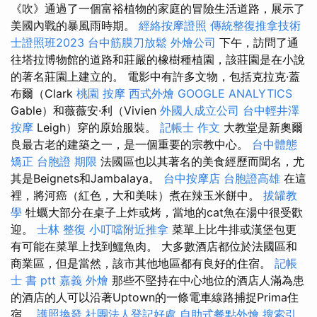
《吹》通過了一個富裕植物的家庭的冒險生活道路，展示了
美國內戰的暴風雨時期。
經絡按摩證照
傳統整復推拿技術
士證照班2023
台中筋膜刀放鬆
外燴公司
下午，訪問了通
往塔拉博物館的道路和莊嚴的橡樹種植園，該莊園是在小說
的著名莊園上建立的。 電影中有許多文物，包括克拉克·蓋
布爾（Clark
桃園 按摩
西式外燴
GOOGLE ANALYTICS
Gable）和薇薇安·利（Vivien
外國人成立公司
台中輕井澤
按摩
Leigh）穿的原始服裝。
記帳士 作文
大教堂是新奧爾
良最古老的建築之一，是一個重要的宗教中心。
台中體態
矯正
台胞證 期限
法國區也以其著名的美食經歷而聞名，尤
其是Beignets和Jambalaya。
台中按摩店
台胞證高雄
在這
裡，將河癌（紅色，大和美味）煮在辣玉米餅中。
拔罐教
學
牡蠣大部分在桌子上炸或烤，當地的cat魚在湯中很受歡
迎。
士林 整復
小叮噹附近推拿
菜單上比牛排或漢堡包更
有可能在菜單上找到鱷魚肉。 大多數酒店都位於法國區和
商業區，但是當然，該市其他地區都有良好的住宿。
記帳
士 書 ptt
嘉義 外燴
那些不堅持在中心地位的酒店人滿為患
的酒店的人可以沿著Uptown的一條電車線路捕捉Prima住
宿。
護照換發
社團法人登記好處
自助式餐點外燴
搜索引