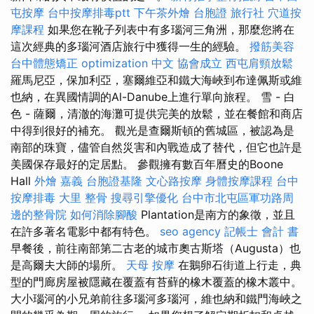
屯按摩
台中按摩排毒ptt
下午茶外燴
台胞證 旅行社
穴道按
摩課程
如果您在靴子列表中有多瑙河三角洲，那麼您將在
這次經典的多瑙河酒店旅行中獲得一生的經驗。
撥筋美容
台中體態矯正
optimization 中文
協會成立
西屯肩頸放鬆
羅馬尼亞，保加利亞，塞爾維亞和鐵大海峽到布達佩斯或維
也納，在異國情調的Al-Danube上進行單向旅程。 雪 - 白
色 - 薩爾，清澈的海灘可提供完美的放鬆，並在餐館和商店
中得到很好的補充。 觀光是查爾斯頓的舊城區，被認為是
南部的珠寶，儘管自然災害和內戰造成了替代，但它也許是
美國保存最好的定居點。 參觀擁有數百年曆史的Boone
Hall
外燴 嘉義
台胞證基隆
文心路按摩
身體按摩課程
台中
按摩排毒
大里 整骨
搜尋引擎優化
台中市北屯區軍功路周
邊的整骨院
如何消除腳酸
Plantation是南方的象徵，並且
在許多著名電影中都有特色。
seo agency
記帳士 會計 書
早餐後，前往南部第二古老的城市奧古斯塔（Augusta）也
是高爾夫大師的場所。
天母 按摩
在鵝卵石街道上行走，典
型的門廊房屋被隱藏在覆蓋有苔蘚的橡木覆蓋的橡木叢中。
大小瑙河的小兄弟前往多瑙河多瑙河，維也納和鐵門海峽之