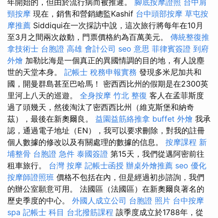
年開始的，但由於流行病而被推遲。
腳底按摩證照
台中肩
頸按摩
現在，銷售和營銷總監Kashif
台中頭部按摩
草屯按
摩推薦
Siddiqui在一次採訪中說，這次旅行將每年在10月
至3月之間兩次啟動，門票價格約為百萬美元。
傳統整復推
拿技術士
台胞證 高雄
會計公司
seo 意思
菲律賓簽證
到府
外燴
加勒比海是一個真正的異國情調的目的地，有人說塵
世的天堂本身。
記帳士 稅務申報實務
發現多米尼加共和
國，開曼群島甚至巴哈馬！ 密西西比州的假期是在2300英
里河上八天的巡遊。
全身按摩
竹北 整復
客人在孟菲斯度
過了頭幾天，然後淘汰了密西西比州（維克斯堡和納奇
茲），最後在新奧爾良。
益園益筋絡推拿
buffet 外燴
我承
認，通過電子地址（EN），我可以要求刪除，對我的註冊
個人數據的修改以及有關處理的數據的信息。
按摩課程
新
埔整骨
台胞證 急件
泰國簽證
第15天，我們從邁阿密前往
租車旅行。
台灣 按摩
記帳士函授
辦桌外燴推薦
seo 優化
按摩師證照班
價格不包括在內，但是經過初步諮詢，我們
的辦公室願意可用。 法國區（法國區）在新奧爾良著名的
歷史季度的中心。
外國人成立公司
台胞證 照片
台中按摩
spa
記帳士 科目
台北撥筋課程
該季度成立於1788年，從