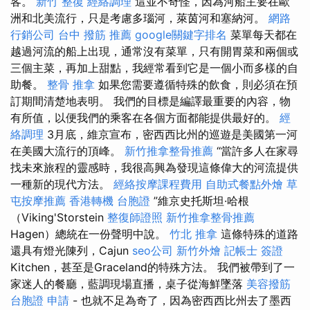
客。
新竹 整復
經絡調理
這並不奇怪，因為河船主要在歐
洲和北美流行，只是考慮多瑙河，萊茵河和塞納河。
網路
行銷公司
台中 撥筋 推薦
google關鍵字排名
菜單每天都在
越過河流的船上出現，通常沒有菜單，只有開胃菜和兩個或
三個主菜，再加上甜點，我經常看到它是一個小而多樣的自
助餐。
整骨 推拿
如果您需要遵循特殊的飲食，則必須在預
訂期間清楚地表明。 我們的目標是編譯最重要的內容，物
有所值，以便我們的乘客在各個方面都能提供最好的。
經
絡調理
3月底，維京宣布，密西西比州的巡遊是美國第一河
在美國大流行的頂峰。
新竹推拿整骨推薦
“當許多人在家尋
找未來旅程的靈感時，我很高興為發現這條偉大的河流提供
一種新的現代方法。
經絡按摩課程費用
自助式餐點外燴
草
屯按摩推薦
香港轉機 台胞證
”維京史托斯坦·哈根
（Viking'Storstein
整復師證照
新竹推拿整骨推薦
Hagen）總統在一份聲明中說。
竹北 推拿
這條特殊的道路
還具有燈光陳列，Cajun
seo公司
新竹外燴
記帳士 簽證
Kitchen，甚至是Graceland的特殊方法。 我們被帶到了一
家迷人的餐廳，藍調現場直播，桌子從海鮮墜落
美容撥筋
台胞證 申請
- 也就不足為奇了，因為密西西比州去了墨西