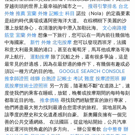
穿越街頭的世界上最幸福的城市之一。
搜尋引擎排名
台北
外燴 推薦
宜蘭 外燴
記帳士 科目
諾拉（Nola）的定義要素
是紐約時代廣場或邁阿密海洋大道。 在棕櫚樹下美麗的沙
灘上放鬆身心，在清澈的海中潛入加勒比海。
文心南路撥
筋堂
宜蘭 外燴
想像一下旅行，您可以在一周內前往幾個地
中海國家。
新竹 外燴
北屯按摩
您可以發現西班牙，法國
和意大利最美麗的港口，甚至在葡萄牙，馬耳他或摩洛哥海
岸上航行。
運動按摩
除了沉船之外，還有很多爭論，這是
最常見的舒適感，因為在最舒適的條件下，有幾個有趣或必
須以一種方式的目的地。
GOOGLE SEARCH CONSOLE
推拿師證照
雄獅 台胞證
記帳士 考試 難度
按摩證照班
腳
底按摩技術士證照班
另一方面，隨著船不斷“在道路上”，速
度使我們的乘客在睡眠，放鬆，晚餐或按摩期間的每時每刻
都靠近目的地。
推拿價格
尋找我們經驗豐富的旅行專家，
他們將盡最大努力找到最適合您需求的旅程。 當地居民為
該季度的歷史和文化遺產感到自豪。 新奧爾良擁有一個完
善的公共交通網絡。 在法國區，從盆地站開始，公共汽車
接近運河街拐角處的許多方向。 - 辦公室餐飲
台中整脊
辦