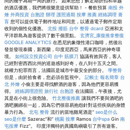
間的幾乎為期一周的旅行。 如果您想了解定期折扣和卓越
的酒店優惠，我們將很樂意提供幫助！ - 餐飲預算
南投 外
燴
外商投資
台胞證 辦理
護照過期
按摩 推薦
經絡調理
膏
肓
您可以提供電子郵件地址和同意，以通過電子郵件定期
收到的個性化優惠。
北投 撥筋
台中 整骨 dcard
亞洲和太
平洋群島為遊客提供了數千個景點。
玄濟宮_康復推拿整復
GOOGLE ANALYTICS
在悉尼的象徵性港口咖啡，然後出
發並發現泰國，新西蘭，印度尼西亞，馬來西亞的神奇環
境。
如何設立投資公司
台中 筋膜刀
協議有效與否，客人
已經對密西西比州的巡遊感到好奇，在八到十五天之間。
就權力犯罪而言，法國區是城市中最安全的部分。
學整骨
但是，由於拾食者，您必須在監視中。
記帳士 報名簡章
台
北 外燴
小偷主要是尋找醉酒的遊客，因為他們更容易獲
得。
經絡調理證照
旅行社 台胞證
在法國區，午夜後，尤
其是在小街上很危險。
竹北整復推薦
讓我們不要與酒吧的
酒吧捆綁在一起，因為它們很容易抱怨針對這些疾病的身體
暴力行為。
北屯 整骨
流行的當地雞尾酒是“
seo是什么
seo是什麼
Sazerac”和“
桃園 按摩
Ramos
台中spa
Gin
南
屯按摩
Fizz”。 印度洋獨特的異國島嶼吸引了所有遊客。