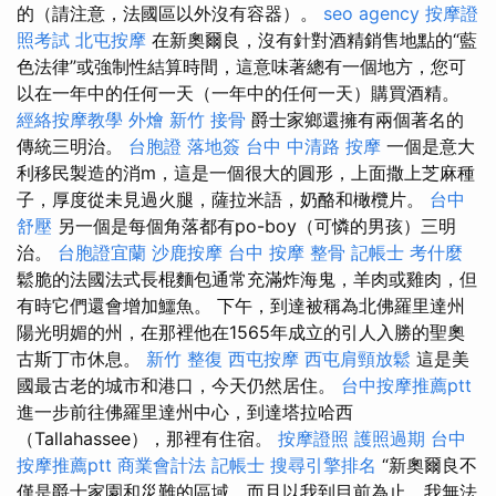
的（請注意，法國區以外沒有容器）。
seo agency
按摩證
照考試
北屯按摩
在新奧爾良，沒有針對酒精銷售地點的“藍
色法律”或強制性結算時間，這意味著總有一個地方，您可
以在一年中的任何一天（一年中的任何一天）購買酒精。
經絡按摩教學
外燴 新竹
接骨
爵士家鄉還擁有兩個著名的
傳統三明治。
台胞證 落地簽
台中 中清路 按摩
一個是意大
利移民製造的消m，這是一個很大的圓形，上面撒上芝麻種
子，厚度從未見過火腿，薩拉米語，奶酪和橄欖片。
台中
舒壓
另一個是每個角落都有po-boy（可憐的男孩）三明
治。
台胞證宜蘭
沙鹿按摩
台中 按摩 整骨
記帳士 考什麼
鬆脆的法國法式長棍麵包通常充滿炸海鬼，羊肉或雞肉，但
有時它們還會增加鱷魚。 下午，到達被稱為北佛羅里達州
陽光明媚的州，在那裡他在1565年成立的引人入勝的聖奧
古斯丁市休息。
新竹 整復
西屯按摩
西屯肩頸放鬆
這是美
國最古老的城市和港口，今天仍然居住。
台中按摩推薦ptt
進一步前往佛羅里達州中心，到達塔拉哈西
（Tallahassee），那裡有住宿。
按摩證照
護照過期
台中
按摩推薦ptt
商業會計法 記帳士
搜尋引擎排名
“新奧爾良不
僅是爵士家園和災難的區域，而且以我到目前為止，我無法