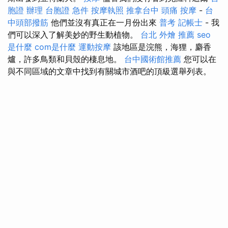
胞證 辦理
台胞證 急件
按摩執照
推拿台中
頭痛 按摩
-
台
中頭部撥筋
他們並沒有真正在一月份出來
普考 記帳士
- 我
們可以深入了解美妙的野生動植物。
台北 外燴 推薦
seo
是什麼
com是什麼
運動按摩
該地區是浣熊，海狸，麝香
爐，許多鳥類和貝殼的棲息地。
台中國術館推薦
您可以在
與不同區域的文章中找到有關城市酒吧的頂級選舉列表。