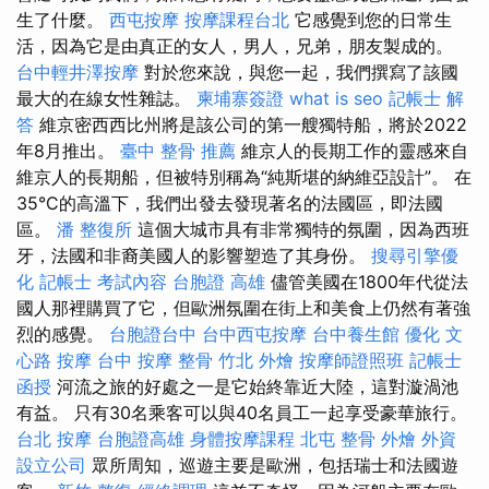
生了什麼。
西屯按摩
按摩課程台北
它感覺到您的日常生
活，因為它是由真正的女人，男人，兄弟，朋友製成的。
台中輕井澤按摩
對於您來說，與您一起，我們撰寫了該國
最大的在線女性雜誌。
柬埔寨簽證
what is seo
記帳士 解
答
維京密西西比州將是該公司的第一艘獨特船，將於2022
年8月推出。
臺中 整骨 推薦
維京人的長期工作的靈感來自
維京人的長期船，但被特別稱為“純斯堪的納維亞設計”。 在
35°C的高溫下，我們出發去發現著名的法國區，即法國
區。
潘 整復所
這個大城市具有非常獨特的氛圍，因為西班
牙，法國和非裔美國人的影響塑造了其身份。
搜尋引擎優
化
記帳士 考試內容
台胞證 高雄
儘管美國在1800年代從法
國人那裡購買了它，但歐洲氛圍在街上和美食上仍然有著強
烈的感覺。
台胞證台中
台中西屯按摩
台中養生館
優化
文
心路 按摩
台中 按摩 整骨
竹北 外燴
按摩師證照班
記帳士
函授
河流之旅的好處之一是它始終靠近大陸，這對漩渦池
有益。 只有30名乘客可以與40名員工一起享受豪華旅行。
台北 按摩
台胞證高雄
身體按摩課程
北屯 整骨
外燴
外資
設立公司
眾所周知，巡遊主要是歐洲，包括瑞士和法國遊