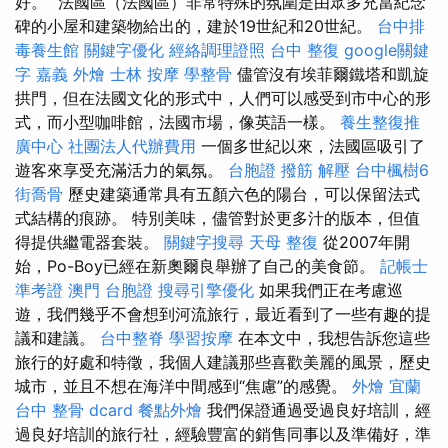
好。 “法國區（法國區）非常特殊的氛圍是由眾多充當紀念
碑的小屋和建築物給出的，建於19世紀和20世紀。
台中排
毒養生館
關鍵字優化
經絡調理證照
台中 整復
google關鍵
字
嘉義 外燴
士林 按摩
學整骨
儘管沒有埃菲爾鐵塔和凱旋
拱門，但在法國文化的形式中，人們可以感受到市中心的形
式，而小型咖啡館，法國市場，像英語一樣。
養生整復推
廣中心
社團法人代辦費用
一個多世紀以來，法國區吸引了
遊客來享受充滿活力的氣氛。
台胞證
撥筋 解壓
台中楓樹6
街喬骨
歷史建築通常具有五顏六色的陽台，可以保留法式
式結構的痕跡。 特別美味，儘管對於更多汁的版本，但值
得提供繼電器套裝。
關鍵字搜尋
天母 整復
從2007年開
始，Po-Boy已經在新奧爾良舉辦了自己的美食節。
記帳士
準考證
澳門 台胞證
搜尋引擎優化
如果我們正在考慮巡
遊，我們幾乎不會想到河流旅行，最近看到了一些有趣的提
議和建議。
台中整脊
學習按摩
在本文中，我想告訴您這些
旅行的好處和特徵，我個人建議那些喜歡美麗的風景，歷史
城市，並且不想在海洋中間感到“焦慮”的感覺。
外燴 宜蘭
台中 整骨 dcard
餐點外燴
我們保證通過受過良好培訓，經
過良好培訓的旅行社，經驗豐富的銷售同事以及準備好，準