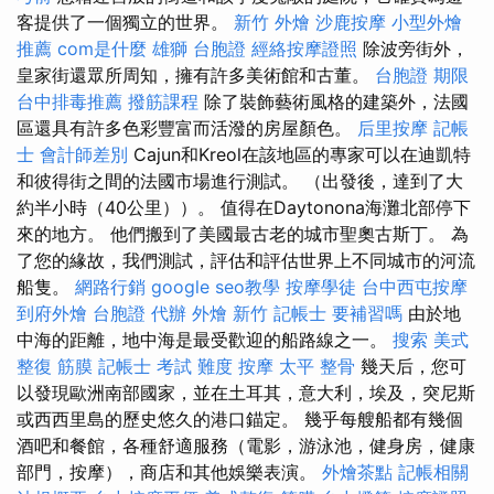
客提供了一個獨立的世界。
新竹 外燴
沙鹿按摩
小型外燴
推薦
com是什麼
雄獅 台胞證
經絡按摩證照
除波旁街外，
皇家街還眾所周知，擁有許多美術館和古董。
台胞證 期限
台中排毒推薦
撥筋課程
除了裝飾藝術風格的建築外，法國
區還具有許多色彩豐富而活潑的房屋顏色。
后里按摩
記帳
士 會計師差別
Cajun和Kreol在該地區的專家可以在迪凱特
和彼得街之間的法國市場進行測試。 （出發後，達到了大
約半小時（40公里））。 值得在Daytonona海灘北部停下
來的地方。 他們搬到了美國最古老的城市聖奧古斯丁。 為
了您的緣故，我們測試，評估和評估世界上不同城市的河流
船隻。
網路行銷
google seo教學
按摩學徒
台中西屯按摩
到府外燴
台胞證 代辦
外燴 新竹
記帳士 要補習嗎
由於地
中海的距離，地中海是最受歡迎的船路線之一。
搜索
美式
整復 筋膜
記帳士 考試 難度
按摩
太平 整骨
幾天后，您可
以發現歐洲南部國家，並在土耳其，意大利，埃及，突尼斯
或西西里島的歷史悠久的港口錨定。 幾乎每艘船都有幾個
酒吧和餐館，各種舒適服務（電影，游泳池，健身房，健康
部門，按摩），商店和其他娛樂表演。
外燴茶點
記帳相關