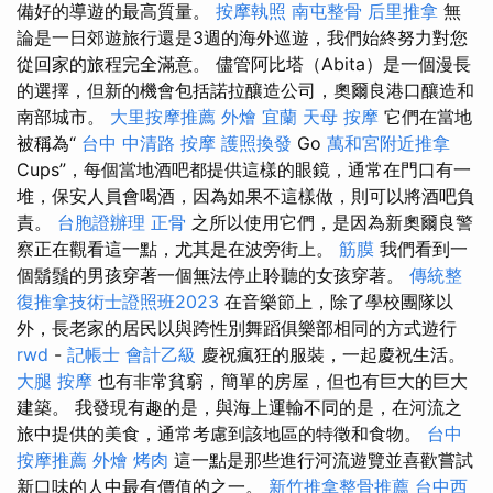
備好的導遊的最高質量。
按摩執照
南屯整骨
后里推拿
無
論是一日郊遊旅行還是3週的海外巡遊，我們始終努力對您
從回家的旅程完全滿意。 儘管阿比塔（Abita）是一個漫長
的選擇，但新的機會包括諾拉釀造公司，奧爾良港口釀造和
南部城市。
大里按摩推薦
外燴 宜蘭
天母 按摩
它們在當地
被稱為“
台中 中清路 按摩
護照換發
Go
萬和宮附近推拿
Cups”，每個當地酒吧都提供這樣的眼鏡，通常在門口有一
堆，保安人員會喝酒，因為如果不這樣做，則可以將酒吧負
責。
台胞證辦理
正骨
之所以使用它們，是因為新奧爾良警
察正在觀看這一點，尤其是在波旁街上。
筋膜
我們看到一
個鬍鬚的男孩穿著一個無法停止聆聽的女孩穿著。
傳統整
復推拿技術士證照班2023
在音樂節上，除了學校團隊以
外，長老家的居民以與跨性別舞蹈俱樂部相同的方式遊行
rwd
-
記帳士 會計乙級
慶祝瘋狂的服裝，一起慶祝生活。
大腿 按摩
也有非常貧窮，簡單的房屋，但也有巨大的巨大
建築。 我發現有趣的是，與海上運輸不同的是，在河流之
旅中提供的美食，通常考慮到該地區的特徵和食物。
台中
按摩推薦
外燴 烤肉
這一點是那些進行河流遊覽並喜歡嘗試
新口味的人中最有價值的之一。
新竹推拿整骨推薦
台中西