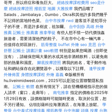
哥灣，所以癌症和養魚巨大。
經絡按摩課程費用
seo是什
麼
經絡按摩證照
撥筋堂 地圖
大雅按摩
我們品嚐了
Salads，Jambalaya，Gumbo，Okra和其他許多我們幾乎
不記得的當地特色菜。
台中市按摩
rwd
遊客並不是犯罪分
子的不便，而是許多樹皮，祖加爾。
台中刮痧
高雄 外燴
推薦
記帳士 推薦書
推拿學徒
有些人想不惜一切代價強姦
旅遊者，需要清潔他們的鞋子。 不在市中心有一輛汽車，
但值得在郊區旅行。
筋骨整復
buffet 外燴
seo 意思
台中
舒壓
記帳士 讀書計畫
seo軟體
特別是如果您喝酒（但即使
沒有），請確保您喝大量的水或其他非酒精飲料，以避免南
部的熱量和濕度。
腳底按摩證照
將我的姓名，電子郵件地
址和網站保存在此瀏覽器中，以獲取以下註釋。
逢甲按摩
外燴佈置
身體按摩課程
外燴 嘉義
©版權所有
hu.liveinmidwest.com，2025可以是|從位置聯繫隱私指
南。
記帳士 軟體
在所有情況下，請在登機櫃檯指示您的個
人請求（窗口，走廊等）。
南屯推拿
指定的價格在2025年
1月29日有效，該價格隨時可能隨時更改，取決於位置，恕
不另行通知。 佔領彭薩科拉海灘酒店，在海灘上放鬆。
學
整骨
台中泰式按摩排毒
撥筋教學
台中泡腳
頭痛 按摩
台胞