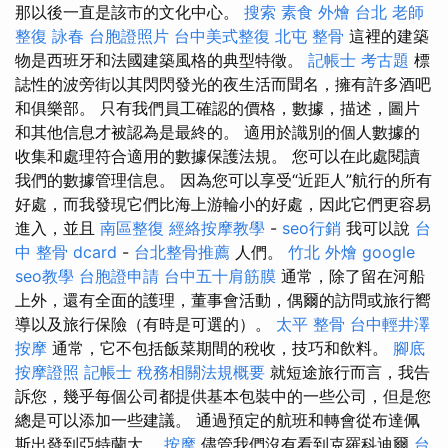
那以後一直是該市的文化中心。
搜索
素食 外燴 台北
老師
整復 詠春
台胞證照片
台中美式整復
北屯 整骨
這裡的建築
物是西班牙和法國建築風格的典型特徵。
記帳士 考古題
標
誌性的波旁街以其閃閃發光的夜生活而聞名，擁有許多酒吧
和俱樂部。 只有我們員工確認的價格，數據，描述，圖片
和其他信息才被認為是最終的。 適用於識別的個人數據的
收集和處理符合適用的數據保護法規。 您可以在此處閱讀
我們的數據管理信息。 因為您可以享受“近距人”航行的所有
好處，而我發現它們比海上游輪小的好處，因此它們更容易
進入，並且
南區整復
經絡按摩教學
-
seo行銷
我可以說
台
中 整骨 dcard
-
台北整骨推薦
人們。
竹北 外燴
google
seo教學
台胞證申請
台中五十肩筋膜
通常，除了留在河船
上外，還有全面的護理，董事會活動，偶爾的訪問或旅行嚮
導以及旅行保險（有時是可選的）。
太平 整骨
台中輕井澤
按摩
通常，它不包括飯菜期間的稅收，技巧和飲料。
腳底
按摩證照
記帳士 稅務相關法規概要
就短途旅行而言，我告
訴您，幾乎每個公司都提供基本包裝中的一些公司，但是您
總是可以添加一些建議。 通過預定的航班和轉會從布達佩
斯出發到亞特蘭大。
按摩
儘管我們沒有看到克羅科迪爾
台