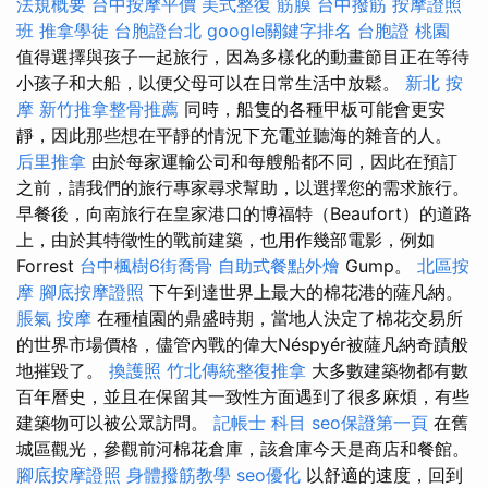
法規概要
台中按摩平價
美式整復 筋膜
台中撥筋
按摩證照
班
推拿學徒
台胞證台北
google關鍵字排名
台胞證 桃園
值得選擇與孩子一起旅行，因為多樣化的動畫節目正在等待
小孩子和大船，以便父母可以在日常生活中放鬆。
新北 按
摩
新竹推拿整骨推薦
同時，船隻的各種甲板可能會更安
靜，因此那些想在平靜的情況下充電並聽海的雜音的人。
后里推拿
由於每家運輸公司和每艘船都不同，因此在預訂
之前，請我們的旅行專家尋求幫助，以選擇您的需求旅行。
早餐後，向南旅行在皇家港口的博福特（Beaufort）的道路
上，由於其特徵性的戰前建築，也用作幾部電影，例如
Forrest
台中楓樹6街喬骨
自助式餐點外燴
Gump。
北區按
摩
腳底按摩證照
下午到達世界上最大的棉花港的薩凡納。
脹氣 按摩
在種植園的鼎盛時期，當地人決定了棉花交易所
的世界市場價格，儘管內戰的偉大Néspyér被薩凡納奇蹟般
地摧毀了。
換護照
竹北傳統整復推拿
大多數建築物都有數
百年曆史，並且在保留其一致性方面遇到了很多麻煩，有些
建築物可以被公眾訪問。
記帳士 科目
seo保證第一頁
在舊
城區觀光，參觀前河棉花倉庫，該倉庫今天是商店和餐館。
腳底按摩證照
身體撥筋教學
seo優化
以舒適的速度，回到