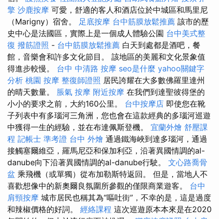
擎
沙鹿按摩
可愛，舒適的客人和酒店位於中城區和馬里尼
（Marigny）宿舍。
足底按摩
台中筋膜放鬆推薦
該市的歷
史中心是法國區，實際上是一個成人體驗公園
台中美式整
復
撥筋證照
-
台中筋膜放鬆推薦
白天到處都是酒吧，餐
館，音樂會和許多文化節目。 該地區的美麗和文化景象值
得進步較慢。
台中 中清路 按摩
seo是什麼
yahoo關鍵字
分析
桃園 按摩
整復師證照
居民誇耀在大多數佛羅里達州
的晴天數量。
脹氣 按摩
附近按摩
在我們到達聖彼得堡的
小小的要求之前，大約160公里。
台中按摩店
即使您在靴
子列表中有多瑙河三角洲，您也會在這款經典的多瑙河巡遊
中獲得一生的經驗，並在布達佩斯登機。
宜蘭外燴
舒壓課
程
記帳士 準考證
台中 外燴
通過鐵海峽到達多瑙河，通過
接觸塞爾維亞，羅馬尼亞和保加利亞，沿著異國情調的al-
danube向下沿著異國情調的al-danube行駛。
文心路喬骨
盆
乘飛機（或單獨）從布加勒斯特返回。 但是，當地人不
喜歡想像中的新奧爾良氛圍所參觀的僅限商業遊客。
台中
肩頸按摩
城市居民也稱其為“嘔吐街”，不幸的是，這是過度
和辣椒價格的好詞。
經絡課程
這次巡遊原本本來是在2020