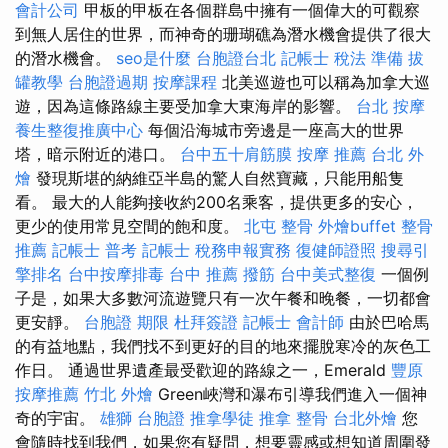
會計公司
甲板的甲板在各個群島中擁有一個偉大的可觀察
到無人居住的世界，而神奇的珊瑚礁為潛水機會提供了很大
的潛水機會。
seo是什麼
台胞證台北
記帳士 稅法 準備
拔
罐教學
台胞證過期
按摩課程
北美巡遊也可以稱為加拿大巡
遊，因為這條路線主要受加拿大東海岸的影響。
台北 按摩
養生整復推廣中心
每個沿海城市旁邊是一座高大的世界
塔，暗示附近的港口。
台中五十肩筋膜
按摩 推薦
台北 外
燴
發現斯堪的納維亞半島的驚人自然寶藏，只能用船隻
看。 最大的人能夠接收約200名乘客，提供更多的安心，
更少的使用常見空間的飽和度。
北屯 整骨
外燴buffet
整骨
推薦
記帳士 普考
記帳士 稅務申報實務
復健師證照
搜尋引
擎排名
台中按摩排毒
台中 推薦 撥筋
台中美式整復
一個例
子是，如果大多數河流遊覽只有一次午餐和晚餐，一切都會
更安靜。
台胞證 期限
杜拜簽證
記帳士 會計師
由於巴哈馬
的有益地點，我們找不到更好的目的地來擺脫寒冷的灰色工
作日。 通過世界遺產最受歡迎的路線之一，Emerald
豐原
按摩推薦
竹北 外燴
Green峽灣和瀑布引導我們進入一個神
奇的宇宙。
雄獅 台胞證
推拿學徒
推拿 整骨
台北外燴
您
會隨時找到我們，如果您有疑問，想要靈感或想知道周圍發