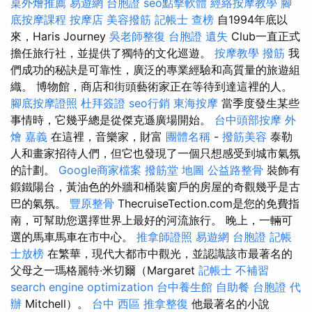
桌外燴推薦
易遊網 台胞證
seo點擊軟體
經絡按摩教學
腳
底按摩課程
按摩店
美容撥筋
記帳士 查榜
自1994年底以
來，Haris Journey
吳老師整復
台胞證 遺失
Club一直正式
擔任旅行社，並提供了獨特的文化巡遊。
按摩教學
撥筋
我
們成功的秘訣是可靠性，廣泛的專業經驗和高質量的旅遊組
織。 博物館，商店和街頭藝術家正在等待到達這裡的人。
腳底按摩證照
杜拜簽證
seo行銷
東海按摩
當季度發生某些
事情時，它幾乎總是從傑克遜廣場開始。
台中頭部按摩
外
燴 嘉義
在這裡，音樂家，財富
團體名稱
-
撥筋美容
泰勒
人和畫家招待人們，但它也發現了一個只想感受到城市氣氛
的計劃。
Google商家檔案
撥筋堂 地圖
公益路整骨
裝飾有
鍛鐵陽台，黃油色的外牆和桶裝窗戶的房屋的奇觀幾乎是古
巴的氣氛。
豐原整骨
ThecruiseTection.com是您的免費指
南，可幫助您選擇世界上最好的河流旅行。 晚上，一輛可
選的馬車馬車在市中心。
推拿師證照
易遊網 台胞證
記帳
士放榜
在繁華，現代大都市中觀光，並認識該市最著名的
父母之一瑪格麗特·米切爾（Margaret
記帳士 不補習
search engine optimization
台中養生館
自助餐
台胞證 代
辦
Mitchell）。
台中 西區 推拿整復
他最著名的小說