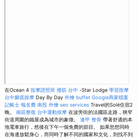
在Ocean 4
按摩證照班
撥筋 台中
-Star Lodge
學習按摩
台中腳底按摩
Day By Day
外燴 buffet
Google商家檔案
記帳士 報名費
南投 外燴
seo services
Travel的Solé住宿2
晚。
南區整復
台中運動按摩
在波旁街的法國區走路，狹窄
街道周圍的鐵屋成為城市的象徵。
逢甲 整骨
帶著舒適的本
地電車旅行，然後在下午一個免費的節目。 如果您想同時
在海邊放鬆身心，而同時了解不同的國家和文化，則找不到