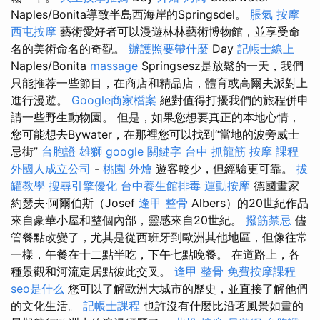
Naples/Bonita導致半島西海岸的Springsdel。
脹氣 按摩
西屯按摩
藝術愛好者可以漫遊林林藝術博物館，並享受命
名的美術命名的奇觀。
辦護照要帶什麼
Day
記帳士線上
Naples/Bonita
massage
Springsesz是放鬆的一天，我們
只能推荐一些節目，在商店和精品店，體育或高爾夫派對上
進行漫遊。
Google商家檔案
絕對值得打擾我們的旅程併申
請一些野生動物園。 但是，如果您想要真正的本地心情，
您可能想去Bywater，在那裡您可以找到“當地的波旁威士
忌街”
台胞證 雄獅
google 關鍵字
台中 抓龍筋
按摩 課程
外國人成立公司
-
桃園 外燴
遊客較少，但經驗更可靠。
拔
罐教學
搜尋引擎優化
台中養生館排毒
運動按摩
德國畫家
約瑟夫·阿爾伯斯（Josef
逢甲 整骨
Albers）的20世紀作品
來自豪華小屋和整個內部，靈感來自20世紀。
撥筋禁忌
儘
管餐點改變了，尤其是從西班牙到歐洲其他地區，但像往常
一樣，午餐在十二點半吃，下午七點晚餐。 在道路上，各
種景觀和河流定居點彼此交叉。
逢甲 整骨
免費按摩課程
seo是什么
您可以了解歐洲大城市的歷史，並直接了解他們
的文化生活。
記帳士課程
也許沒有什麼比沿著風景如畫的