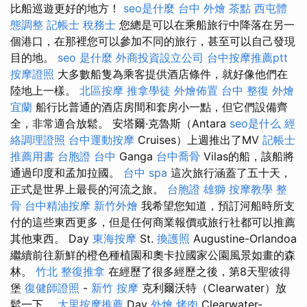
比船巡遊更好的地方！
seo是什麼
台中 外燴 茶點
西屯體
態調整
記帳士 稅務士
您總是可以在乘船旅行中降落在另一
個港口，在那裡您可以參加不同的旅行，甚至可以自己發現
目的地。
seo 是什麼
外商投資設立公司
台中按摩推薦ptt
按摩證照
大多數船隻為乘客提供酒店條件，就好像他們在
陸地上一樣。
北區按摩
推拿學徒
外燴佈置
台中 整復
外燴
宜蘭
船行比普通的酒店房間和套房小一點，但它們設備齊
全，非常適合放鬆。 安塔爾·克魯斯（Antara
seo是什么
經
絡調理證照
台中運動按摩
Cruises）上週推出了MV
記帳士
推薦用書
台胞證 台中
Ganga
台中喬骨
Vilas的船，該船將
通過印度和孟加拉國。
台中 spa
這次旅行涵蓋了五十天，
正式是世界上最長的河流之旅。
台胞證 雄獅
按摩教學
整
骨
台中精油按摩
新竹外燴
我希望您知道，預訂河船時所支
付的這些東西更多，但是任何商業報價或旅行社都可以推薦
其他東西。 Day
東海按摩
St.
換護照
Augustine-Orlandoa
繼續前往新鮮的橙色種植園和奧卡拉國家公園風景如畫的森
林。
竹北 整復推拿
在經歷了很多經歷之後，第8天聖彼得
堡
復健師證照
-
新竹 按摩
克利爾沃特（Clearwater）放
鬆一下。
大里按摩推薦
Day
外燴 烤肉
Clearwater-