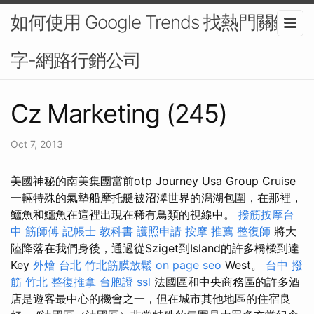
如何使用 Google Trends 找熱門關鍵
字-網路行銷公司
Cz Marketing (245)
Oct 7, 2013
美國神秘的南美集團當前otp Journey Usa Group Cruise
一輛特殊的氣墊船摩托艇被沼澤世界的潟湖包圍，在那裡，
鱷魚和鱷魚在這裡出現在稀有鳥類的視線中。
撥筋按摩台
中
筋師傅
記帳士 教科書
護照申請
按摩 推薦
整復師
將大
陸降落在我們身後，通過從Sziget到Island的許多橋樑到達
Key
外燴 台北
竹北筋膜放鬆
on page seo
West。
台中 撥
筋
竹北 整復推拿
台胞證
ssl
法國區和中央商務區的許多酒
店是遊客最中心的機會之一，但在城市其他地區的住宿良