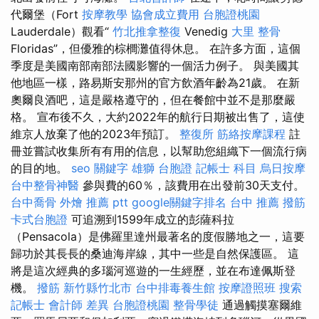
代爾堡（Fort
按摩教學
協會成立費用
台胞證桃園
Lauderdale）觀看“
竹北推拿整復
Venedig
大里 整骨
Floridas”，但優雅的棕櫚灘值得休息。 在許多方面，這個
季度是美國南部南部法國影響的一個活力例子。 與美國其
他地區一樣，路易斯安那州的官方飲酒年齡為21歲。 在新
奧爾良酒吧，這是嚴格遵守的，但在餐館中並不是那麼嚴
格。 宣布後不久，大約2022年的航行日期被出售了，這使
維京人放棄了他的2023年預訂。
整復所
筋絡按摩課程
註
冊並嘗試收集所有有用的信息，以幫助您組織下一個流行病
的目的地。
seo 關鍵字
雄獅 台胞證
記帳士 科目
烏日按摩
台中整骨神醫
參與費的60％，該費用在出發前30天支付。
台中喬骨
外燴 推薦 ptt
google關鍵字排名
台中 推薦 撥筋
卡式台胞證
可追溯到1599年成立的彭薩科拉
（Pensacola）是佛羅里達州最著名的度假勝地之一，這要
歸功於其長長的桑迪海岸線，其中一些是自然保護區。 這
將是這次經典的多瑙河巡遊的一生經歷，並在布達佩斯登
機。
撥筋 新竹縣竹北市
台中排毒養生館
按摩證照班
搜索
記帳士 會計師 差異
台胞證桃園
整骨學徒
通過觸摸塞爾維