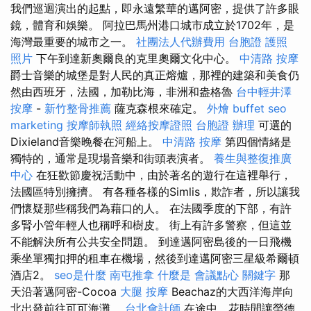
我們巡迴演出的起點，即永遠繁華的邁阿密，提供了許多眼
鏡，體育和娛樂。 阿拉巴馬州港口城市成立於1702年，是
海灣最重要的城市之一。
社團法人代辦費用
台胞證 護照
照片
下午到達新奧爾良的克里奧爾文化中心。
中清路 按摩
爵士音樂的城堡是對人民的真正熔爐，那裡的建築和美食仍
然由西班牙，法國，加勒比海，非洲和盎格魯
台中輕井澤
按摩
-
新竹整骨推薦
薩克森根來確定。
外燴 buffet
seo
marketing
按摩師執照
經絡按摩證照
台胞證 辦理
可選的
Dixieland音樂晚餐在河船上。
中清路 按摩
第四個情緒是
獨特的，通常是現場音樂和街頭表演者。
養生與整復推廣
中心
在狂歡節慶祝活動中，由於著名的遊行在這裡舉行，
法國區特別擁擠。 有各種各樣的Simlis，欺詐者，所以讓我
們懷疑那些稱我們為藉口的人。 在法國季度的下部，有許
多腎小管年輕人也稱呼和樹皮。 街上有許多警察，但這並
不能解決所有公共安全問題。 到達邁阿密島後的一日飛機
乘坐單獨扣押的租車在機場，然後到達邁阿密三星級希爾頓
酒店2。
seo是什麼
南屯推拿
什麼是
會議點心
關鍵字
那
天沿著邁阿密-Cocoa
大腿 按摩
Beachaz的大西洋海岸向
北出發前往可可海灘。
台北會計師
在途中，花時間讓勞德