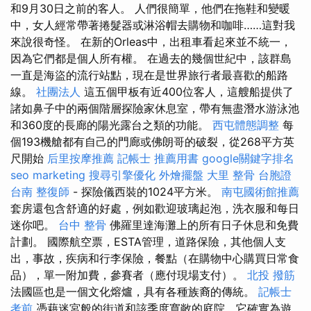
和9月30日之前的客人。 人們很簡單，他們在拖鞋和變暖
中，女人經常帶著捲髮器或淋浴帽去購物和咖啡……這對我
來說很奇怪。 在新的Orleas中，出租車看起來並不統一，
因為它們都是個人所有權。 在過去的幾個世紀中，該群島
一直是海盜的流行站點，現在是世界旅行者最喜歡的船路
線。
社團法人
這五個甲板有近400位客人，這艘船提供了
諸如鼻子中的兩個階層探險家休息室，帶有無盡潛水游泳池
和360度的長廊的陽光露台之類的功能。
西屯體態調整
每
個193機艙都有自己的門廊或佛朗哥的破裂，從268平方英
尺開始
后里按摩推薦
記帳士 推薦用書
google關鍵字排名
seo marketing
搜尋引擎優化
外燴擺盤
大里 整骨
台胞證
台南
整復師
- 探險儀西裝的1024平方米。
南屯國術館推薦
套房還包含舒適的好處，例如歡迎玻璃起泡，洗衣服和每日
迷你吧。
台中 整骨
佛羅里達海灘上的所有日子休息和免費
計劃。 國際航空票，ESTA管理，道路保險，其他個人支
出，事故，疾病和行李保險，餐點（在購物中心購買日常食
品），單一附加費，參賽者（應付現場支付）。
北投 撥筋
法國區也是一個文化熔爐，具有各種族裔的傳統。
記帳士
考前
憑藉迷宮般的街道和該季度寬敞的庭院，它確實為遊