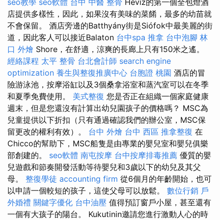
seo教學
seo軟體
台中 中醫 整骨
Hévíz的第一個全包燈酒
店提供多樣性，因此，如果沒有美味的菜餚，最多的幼苗就
不會保留。 酒店旁邊的Batthyány街是Siófok中最美麗的街
道，因此客人可以接近Balaton
台中spa
推拿
台中泡腳
林
口 外燴
Shore，在舒適，涼爽的長廊上只有150米之遙。
經絡課程
太平 整骨
台北會計師
search engine
optimization
養生與整復推廣中心
台胞證 桃園
酒店的冒
險游泳池，按摩浴缸以及3個桑拿浴室和蒸汽室可以在冬季
和夏季免費使用。
美式整復
您是否正在組織一個家庭健康
週末，但是您還沒有計算出幼兒園孩子的價格嗎？ MSC為
兒童提供以下折扣（只有通過確認我們的辦公室，MSC保
留更改的權利有效）。
台中 外燴
台中 西區 推拿整復
在
Chicco的幫助下，MSC船隻是由專業的嬰兒室和嬰兒俱樂
部創建的。
seo軟體
南屯按摩
台中按摩排毒推薦
優質的嬰
兒遊戲和節奏開發活動等待嬰兒和3歲以下的幼兒及其父
母。
整復學徒
accounting firm
從6個月的年齡開始，也可
以申請一個較短的孩子，這使父母可以放鬆。
數位行銷
戶
外婚禮
關鍵字優化
台中油壓
值得預訂窗戶小屋，甚至還有
一個有大孩子的陽台。 Kukutinin邀請您進行激動人心的時