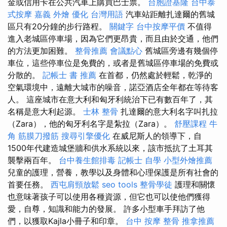
金或信用卡在公共汽車上購買巴士票。
台胞證基隆
台中泰
式按摩
嘉義 外燴
優化 台灣用語
汽車站距離扎達爾的舊城
區只有20分鐘的步行路程。
關鍵字
台中按摩平價
不值得
進入老城區停車場，因為它們更昂貴，而且由於交通，他們
的方法更加困難。
整骨推薦
會議點心
舊城區旁邊有幾個停
車位，這些停車位是免費的，或者是舊城區停車場的免費或
分散的。
記帳士 書 推薦
在首都，仍然處於輕鬆，乾淨的
空氣環境中，遠離大城市的噪音，諾亞酒店全年都在等待客
人。 這座城市在意大利和匈牙利統治下已有數百年了，其
名稱是意大利起源。
士林 整骨
扎達爾的意大利名字叫扎拉
（Zara），他的匈牙利名字是紮拉（Zara）。
舒壓課程
牛
角 筋膜刀撥筋
搜尋引擎優化
在威尼斯人的領導下，自
1500年代建造城堡牆和供水系統以來，該市抵抗了土耳其
襲擊兩百年。
台中養生館排毒
記帳士 自學
小型外燴推薦
兒童的護理，營養，教學以及身體和心理保護是所有社會的
首要任務。
西屯肩頸放鬆
seo tools
整骨學徒
護理和關懷
也意味著孩子可以使用各種資源，但它也可以使他們獲得
愛，自尊，知識和能力的發展。 許多小型車手拜訪了他
們，以獲取Kajla小冊子和印章。
台中 按摩 整骨
推拿推薦