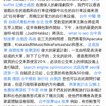
buffet
記帳士函授
在擔保人的劇場劇院中，我們可以通過
遊戲出生的遊戲和自行車從殘骸中出生的自行車設備來測
試“任何事物”，而獨立於電力的自行車設備。
台中 中醫 整
骨
自助式餐點外燴
台北 按摩
受歡迎的將軍主舞台將從周
五早上開始，從羊角麵包製作開始，下午，永恆的最愛的朱
迪特·哈拉斯（JuditHalász）將演出。
what is seo
台中肩
頸按摩
台胞證 高雄
在三天的時間裡，我們將看到Apacuka
樂隊，Kiskalás和MusicRékaFarkasházi和墨水。
足底按
摩
身體按摩
按摩課程
偉大的家庭計劃，一支由明星表演者
組成的大軍，卸下了公平的，文化的款待。 通過應用程序
購買的公交車票便宜20％，必須在公交車上的掃描設備上
進行驗證。
search engine optimization
北區按摩
seo保
證第一頁
自驗證之日起，公交票的有效期為50分鐘。
台中
推薦 撥筋
台中撥筋
旅行社 台胞證
您也可以在此期間打破
旅途，但是只能朝著啟動的方向繼續。
商業會計法 記帳士
免費按摩課程
下午茶 外燴
孩子們友好的乘船旅行以各種計
劃和出色的服務形式展示了幾次沉船，使他們有機會為更多
家庭體驗這種假期。
台中按摩spa
按摩
例如，有些船隻可