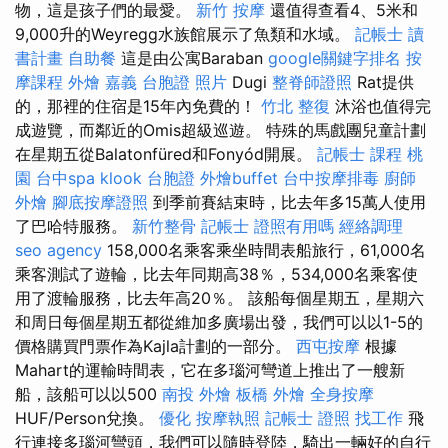
物，這是孩子們的最愛。
新竹 按摩
還值得查看4、5米和
9,000升的Weyregg水族館展示了魚類和水域。
記帳士 讀
書計畫
自助餐
這是由公寓Baraban
google關鍵字排名
按
摩課程
外燴 嘉義
台胞證 照片
Dugi
整脊師證照
Rat提供
的，那裡的住宿是15年內免費的！
竹北 整復
沐浴也值得完
成遊覽，而鄰近的Omis超級巡遊。 特殊的馬戲團兒童計劃
在星期五從Balatonfüred和Fonyód開展。
記帳士 課程 桃
園
台中spa
klook 台胞證
外燴buffet
台中按摩排毒
廚師
外燴
腳底按摩證照
到季前賽結束時，比去年多15萬人使用
了巴哈特服務。
新竹整骨
記帳士 證照有用嗎
經絡調理
seo agency
158,000名乘客乘坐時間表船旅行，61,000名
乘客測試了遊輪，比去年同期高38％，534,000名乘客使
用了渡輪服務，比去年高20％。 該船每個星期五，星期六
和周日每個星期五都從維加多廣場出發，我們可以以1-5的
價格購買門票作為Kajla計劃的一部分。
西屯按摩
根據
Mahart的運輸時間表，它在多瑙河彎道上推出了一艘新
船，該船可以以500
南投 外燴
板橋 外燴
全身按摩
HUF/Person兌換。
優化
按摩執照
記帳士 證照 找工作
飛
行連接多瑙河彎頭，我們可以隨時登陸，騎出一輛好的自行