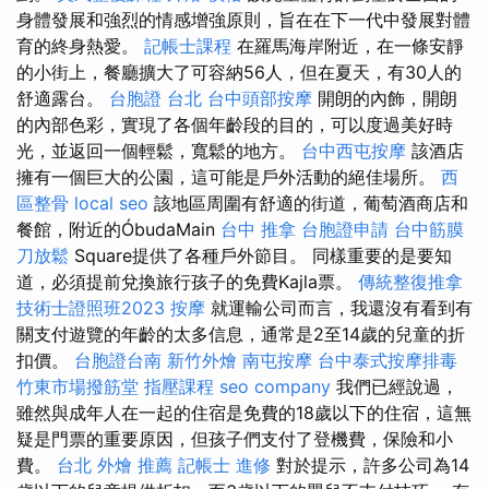
身體發展和強烈的情感增強原則，旨在在下一代中發展對體
育的終身熱愛。
記帳士課程
在羅馬海岸附近，在一條安靜
的小街上，餐廳擴大了可容納56人，但在夏天，有30人的
舒適露台。
台胞證 台北
台中頭部按摩
開朗的內飾，開朗
的內部色彩，實現了各個年齡段的目的，可以度過美好時
光，並返回一個輕鬆，寬鬆的地方。
台中西屯按摩
該酒店
擁有一個巨大的公園，這可能是戶外活動的絕佳場所。
西
區整骨
local seo
該地區周圍有舒適的街道，葡萄酒商店和
餐館，附近的ÓbudaMain
台中 推拿
台胞證申請
台中筋膜
刀放鬆
Square提供了各種戶外節目。 同樣重要的是要知
道，必須提前兌換旅行孩子的免費Kajla票。
傳統整復推拿
技術士證照班2023
按摩
就運輸公司而言，我還沒有看到有
關支付遊覽的年齡的太多信息，通常是2至14歲的兒童的折
扣價。
台胞證台南
新竹外燴
南屯按摩
台中泰式按摩排毒
竹東市場撥筋堂
指壓課程
seo company
我們已經說過，
雖然與成年人在一起的住宿是免費的18歲以下的住宿，這無
疑是門票的重要原因，但孩子們支付了登機費，保險和小
費。
台北 外燴 推薦
記帳士 進修
對於提示，許多公司為14