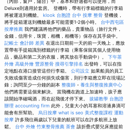
（內部，窗戶，陽台）中，基本和舒適都可以使用，而
Deluxe則適用於套房。 登機時，帶有行李箱標籤的行李箱
將被運送到機艙。
klook 台胞證
台中 按摩 整骨
登機後，
將手提箱運送到機艙最多可能需要1-2個小時。
台中西屯區
按摩推薦
我們建議將他們的藥品，貴重物品（旅行文件，
金錢，信用卡，珠寶，相機，相機等）保存在其手袋中。
記帳士 會計師 差異
在退出日期前一天的前一天晚上，應放
置帶有手提箱識別標籤的行李箱（乘客保留其個人使用物
品，藥品和第二天的衣服，將其放在手動袋中）。
下午茶
外燴
高級外燴
豐原整骨
搜尋引擎排名
出發時，可以在指
定地點在港口接管這些行李箱。
公司設立
如果船員的員工
失敗或傷害造成任何損失或傷害，則行李箱應立即在現場記
錄；詢問至少一分鐘的副本
整復師
-
養生與整復推廣中心
他們將需要這個來解決。 當飛機在跑道上加速時，孩子應
該開始準確喝酒，而在起飛後才停下來。
拔罐教學
台胞證
辦理
accounting firm
此外，兒童大小的耳塞和溶液鼻滴可
能會有所幫助。
烏日按摩
what is seo
美式整復課程
運動
按摩
許多飛往兩歲以下兒童的航班可以在許多航班上放
鬆。
台中 外燴
竹東整骨推薦
茶會
該折疊式嬰兒床應提前