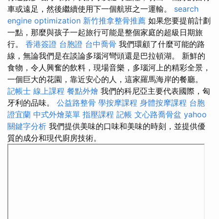
車或遠足，然後繼續使用下一個航班之一運輸。
search
engine optimization
新竹推拿整骨推薦
如果您要提前計劃
一點，那麼與孩子一起旅行可能是整個家庭的超級日期旅
行。
香港簽證 台胞證
台中喬骨
我們環顧了什麼可能的路
線，無論我們是在談論多瑙河彎頭還是巴拉頓湖。 新鮮的
食物，令人興奮的飲料，現場音樂，多瑙河上的精彩全景，
一個巨大的花園，靠近安心的人，這家羅馬海岸的餐廳。
記帳士 線上課程
餐點外燴
我們的科尼亞主要代表國際，匈
牙利的品味。
公益路整骨
學按摩課程
身體按摩課程
台胞
證宜蘭
中式外燴菜單
指壓課程
記帳
文心路喬骨盆
yahoo
關鍵字分析
我們提供美味的口味和美味的時刻，並提供優
質的成分和現代廚房技術。