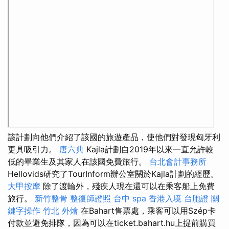
該計劃向他們介紹了該國的旅遊產品，使他們對發現匈牙利
更具吸引力。
唐六典
Kajla計劃自2019年以來一直允許較
低的畢業生及其家人在該國免費旅行。
台北會計事務所
Hellovids研究了TourInform辦公室關於Kajla計劃的經歷。
大甲按摩
除了渡輪外，殘疾人現在還可以在乘客船上免費
旅行。
新竹整骨
整復師證照
台中 spa
香港入境 台胞證
關
鍵字操作
竹北 外燴
在Bahart售票處，乘客可以用Szép卡
付款並避免排隊，因為可以在ticket.bahart.hu上提前購買