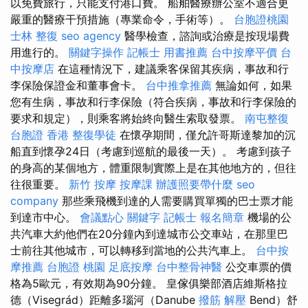
以免費旅行，只能支付港口費。 船舶醫療辦公室不適合更
嚴重的醫療干預措施（專業命令，手術等）。
台胞證桃園
士林 整復
seo agency
醫學檢查，諮詢或治療是按現場費
用進行的。
關鍵字操作
記帳士 用書推薦
台中按摩平價
台
中按摩店
在這種情況下，建議乘客保留其疾病，事故和行
李保險保證金和董事會卡。
台中推拿推薦
無論如何，如果
您有生病，事故和行李保險（符合疾病，事故和行李保險的
要求和規定），則乘客將始終向醫生索取發票。
南屯整復
台胞證 香港
整復學徒
在懷孕期間，僅允許哥斯達黎加的沉
船直到懷孕24日（考慮到巡航的最後一天）。 考慮到孩子
的身高的某個地方，體重限制實際上是在其他地方的，但往
往很重要。
新竹 按摩
按摩課
辦護照要帶什麼
seo
company
那些乘飛機到達的人需要購買單獨的巴士票才能
到達市中心。
會議點心
關鍵字
記帳士 報名簡章
機場的公
共汽車大約他們在20分鐘內到達城市公交車站，在那里巴
士前往其他城市，可以轉移到當地的公共汽車上。
台中按
摩推薦
台胞證 桃園
足底按摩
台中整骨神醫
公交車票的價
格為5歐元，有效期為90分鐘。 皇傢俱樂部酒店維斯格拉
德（Visegrád）距離多瑙河（Danube
撥筋 解壓
Bend）舒