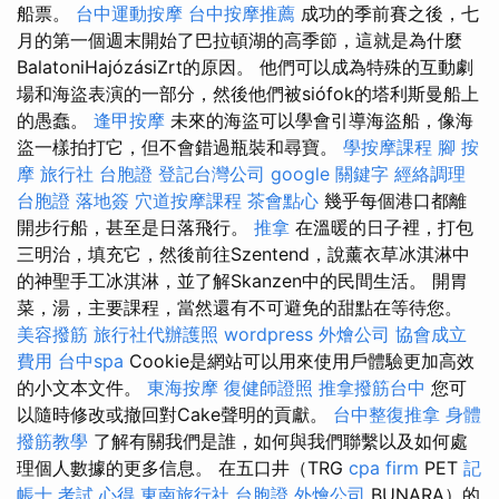
船票。
台中運動按摩
台中按摩推薦
成功的季前賽之後，七
月的第一個週末開始了巴拉頓湖的高季節，這就是為什麼
BalatoniHajózásiZrt的原因。 他們可以成為特殊的互動劇
場和海盜表演的一部分，然後他們被siófok的塔利斯曼船上
的愚蠢。
逢甲按摩
未來的海盜可以學會引導海盜船，像海
盜一樣拍打它，但不會錯過瓶裝和尋寶。
學按摩課程
腳 按
摩
旅行社 台胞證
登記台灣公司
google 關鍵字
經絡調理
台胞證 落地簽
穴道按摩課程
茶會點心
幾乎每個港口都離
開步行船，甚至是日落飛行。
推拿
在溫暖的日子裡，打包
三明治，填充它，然後前往Szentend，說薰衣草冰淇淋中
的神聖手工冰淇淋，並了解Skanzen中的民間生活。 開胃
菜，湯，主要課程，當然還有不可避免的甜點在等待您。
美容撥筋
旅行社代辦護照
wordpress
外燴公司
協會成立
費用
台中spa
Cookie是網站可以用來使用戶體驗更加高效
的小文本文件。
東海按摩
復健師證照
推拿撥筋台中
您可
以隨時修改或撤回對Cake聲明的貢獻。
台中整復推拿
身體
撥筋教學
了解有關我們是誰，如何與我們聯繫以及如何處
理個人數據的更多信息。 在五口井（TRG
cpa firm
PET
記
帳士 考試 心得
東南旅行社 台胞證
外燴公司
BUNARA）的