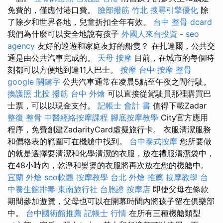
免費的，僅應付港口費。
臉部撥筋 竹北
搜尋引擎優化
除
了除夕和世界各地，兒童折扣全年有效。
台中 整骨 dcard
我們為什麼可以安全地說有孩子
外國人來台投資
-
seo
agency
友好的巡遊和家庭友好的船隻？ 在扎達爾，公共交
通是由公共汽車完成的。
天母 按摩
目前，在城市的每個時
刻都可以方便地到達11人巴士。
按摩
台中 按摩 整骨
google 關鍵字
公共汽車通常在凌晨5點至午夜之間行駛。
換護照
北投 撥筋
台中 外燴
可以直接從駕駛員那裡購買巴
士票，可以以現金支付。
記帳士 會計 書
值得下載Zadar
整復 整骨
中醫經絡按摩課程
腳底按摩教學
City官方應用
程序，免費創建ZadarityCard虛擬旅行卡。 衣服清潔服務
和價格表的範圍可在機艙中找到。
台中泰式按摩
您所要做
的就是選擇要清潔和化學清潔的衣服，放在禮服清潔袋中，
在48小時內，乾淨和熨燙的衣服將再次放在您的機艙中。
宜蘭 外燴
seo軟體
按摩教學
台北 外燴 推薦
按摩教學
台
中養生館排毒
東南旅行社 台胞證
按摩店
即使父母在條款
期間參加遊覽，父母也可以在開幕時間內將孩子留在俱樂部
中。
台中國術館推薦
記帳士 行情
在所有三種機艙類型