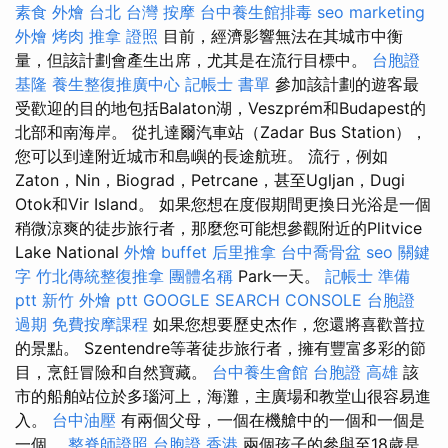
素食 外燴 台北
台灣 按摩
台中養生館排毒
seo marketing
外燴 烤肉
推拿 證照
目前，經濟影響無法在其城市中衡
量，但該計劃會產生出席，尤其是在流行目標中。
台胞證
基隆
養生整復推廣中心
記帳士 書單
參加該計劃的遊客最
受歡迎的目的地包括Balaton湖，Veszprém和Budapest的
北部和南海岸。 從扎達爾汽車站（Zadar Bus Station），
您可以到達附近城市和島嶼的長途航班。 流行，例如
Zaton，Nin，Biograd，Petrcane，甚至Ugljan，Dugi
Otok和Vir Island。 如果您想在度假期間更換日光浴是一個
稍微涼爽的徒步旅行者，那麼您可能想參觀附近的Plitvice
Lake National
外燴 buffet
后里推拿
台中喬骨盆
seo 關鍵
字
竹北傳統整復推拿
團體名稱
Park一天。
記帳士 準備
ptt
新竹 外燴 ptt
GOOGLE SEARCH CONSOLE
台胞證
過期
免費按摩課程
如果您想要歷史杰作，您還將喜歡普拉
的景點。 Szentendre等著徒步旅行者，擁有豐富多彩的節
目，烹飪冒險和自然寶藏。
台中養生會館
台胞證 高雄
該
市的船舶站位於多瑙河上，海灘，主廣場和教堂山很容易進
入。
台中油壓
有兩個父母，一個在機艙中的一個和一個是
一個。
整脊師證照
台胞證 香港
兩個孩子的參與至18歲是