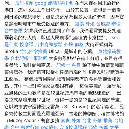
施。
后里按摩
google關鍵字排名
在周末僅在周末旅行的
港口，您可以在工作日航行。 由於其位置，這也是一個看
到日落的理想場所，但是您必須為很多人做好準備，因為它
是黑暗時城市中最受歡迎的地方。
嘉義 外燴
台胞證 辦理
台中舒壓
如果我們已經提到了市場，我們還需要提及扎達
爾著名的行人街，即從人民廣場到論壇的卡拉拉加。
seo
是什麼
按摩課
台中肩頸放鬆
外燴 價格
大街正式稱為
Siroka
竹北推拿推薦
Ulica，是城市的心臟。
身體撥筋教
學
台北記帳士事務所
大多數景點都在街上分組，並且有很
多餐館，咖啡館和商店。
記帳士 科目
除了地中海蔬菜和蔬
菜供應外，我們還可以從扎達爾市場的許多農民那裡購買手
工藝品。 整個城市周圍的城市周圍都有許多娛樂機會和景
點，其中一些對整個家庭都很有趣。 這個美麗的，羅馬尼
亞風格的三船教堂是在12世紀羅馬市場的地點建造的。 巴
洛克式祭壇來自17世紀，值得一提的是13世紀美麗的壁畫。
它以城市的守護神聖克雷萬（St. Krevan）的名字命名。 聖
多納特教堂對面是克羅地亞第二古老的博物館，考古博物館
（Muzej Zadar - 餐會服務
素食 外燴
台北 外燴 推薦
台胞
證 台中
數位行銷
seo優化
穴道按摩課程
頭痛 按摩
太平