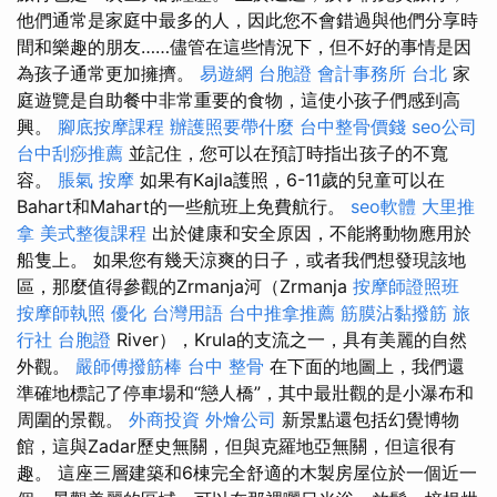
他們通常是家庭中最多的人，因此您不會錯過與他們分享時
間和樂趣的朋友……儘管在這些情況下，但不好的事情是因
為孩子通常更加擁擠。
易遊網 台胞證
會計事務所 台北
家
庭遊覽是自助餐中非常重要的食物，這使小孩子們感到高
興。
腳底按摩課程
辦護照要帶什麼
台中整骨價錢
seo公司
台中刮痧推薦
並記住，您可以在預訂時指出孩子的不寬
容。
脹氣 按摩
如果有Kajla護照，6-11歲的兒童可以在
Bahart和Mahart的一些航班上免費航行。
seo軟體
大里推
拿
美式整復課程
出於健康和安全原因，不能將動物應用於
船隻上。 如果您有幾天涼爽的日子，或者我們想發現該地
區，那麼值得參觀的Zrmanja河（Zrmanja
按摩師證照班
按摩師執照
優化 台灣用語
台中推拿推薦
筋膜沾黏撥筋
旅
行社 台胞證
River），Krula的支流之一，具有美麗的自然
外觀。
嚴師傅撥筋棒
台中 整骨
在下面的地圖上，我們還
準確地標記了停車場和“戀人橋”，其中最壯觀的是小瀑布和
周圍的景觀。
外商投資
外燴公司
新景點還包括幻覺博物
館，這與Zadar歷史無關，但與克羅地亞無關，但這很有
趣。 這座三層建築和6棟完全舒適的木製房屋位於一個近一