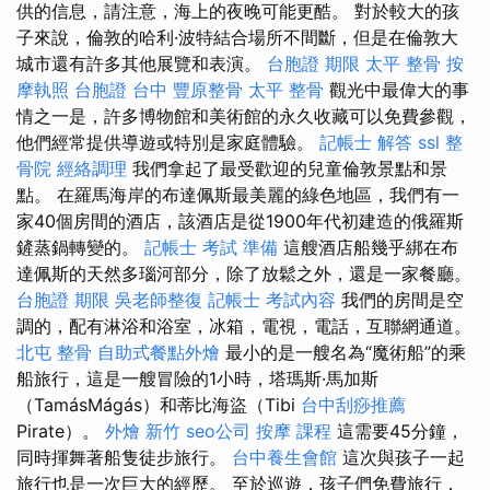
供的信息，請注意，海上的夜晚可能更酷。 對於較大的孩
子來說，倫敦的哈利·波特結合場所不間斷，但是在倫敦大
城市還有許多其他展覽和表演。
台胞證 期限
太平 整骨
按
摩執照
台胞證 台中
豐原整骨
太平 整骨
觀光中最偉大的事
情之一是，許多博物館和美術館的永久收藏可以免費參觀，
他們經常提供導遊或特別是家庭體驗。
記帳士 解答
ssl
整
骨院
經絡調理
我們拿起了最受歡迎的兒童倫敦景點和景
點。 在羅馬海岸的布達佩斯最美麗的綠色地區，我們有一
家40個房間的酒店，該酒店是從1900年代初建造的俄羅斯
鏟蒸鍋轉變的。
記帳士 考試 準備
這艘酒店船幾乎綁在布
達佩斯的天然多瑙河部分，除了放鬆之外，還是一家餐廳。
台胞證 期限
吳老師整復
記帳士 考試內容
我們的房間是空
調的，配有淋浴和浴室，冰箱，電視，電話，互聯網通道。
北屯 整骨
自助式餐點外燴
最小的是一艘名為“魔術船”的乘
船旅行，這是一艘冒險的1小時，塔瑪斯·馬加斯
（TamásMágás）和蒂比海盜（Tibi
台中刮痧推薦
Pirate）。
外燴 新竹
seo公司
按摩 課程
這需要45分鐘，
同時揮舞著船隻徒步旅行。
台中養生會館
這次與孩子一起
旅行也是一次巨大的經歷。 至於巡遊，孩子們免費旅行，