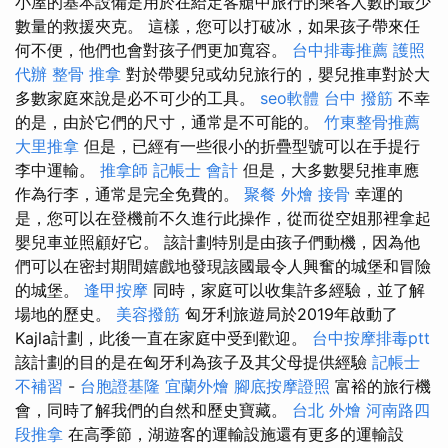
小屋的基本設備是用於在給定客艙中旅行的乘客人數的最少
數量的救援夾克。 這樣，您可以打破冰，如果孩子帶來任
何不便，他們也會對孩子們更加寬容。
台中排毒推薦
護照
代辦
整骨 推拿
對於帶嬰兒或幼兒旅行的，嬰兒推車對於大
多數家庭來說是必不可少的工具。
seo軟體
台中 撥筋
不幸
的是，由於它們的尺寸，通常是不可能的。
竹東整骨推薦
大里推拿
但是，已經有一些很小的折疊型號可以在手提行
李中運輸。
推拿師
記帳士 會計
但是，大多數嬰兒推車應
作為行李，通常是完全免費的。
聚餐 外燴
接骨
幸運的
是，您可以在登機前不久進行此操作，從而從空姐那裡拿起
嬰兒車並照顧好它。 該計劃特別是由孩子們動機，因為他
們可以在密封期間嬉戲地發現該國最令人興奮的城堡和冒險
的城堡。
逢甲按摩
同時，家庭可以收集許多經驗，並了解
場地的歷史。
美容撥筋
匈牙利旅遊局於2019年啟動了
Kajla計劃，此後一直在家庭中受到歡迎。
台中按摩排毒ptt
該計劃的目的是在匈牙利為孩子及其父母提供經驗
記帳士
不補習
-
台胞證基隆
宜蘭外燴
腳底按摩證照
富裕的旅行機
會，同時了解我們的自然和歷史寶藏。
台北 外燴
河南路四
段推拿
在高季節，湖遊客的運輸設施還有更多的運輸設