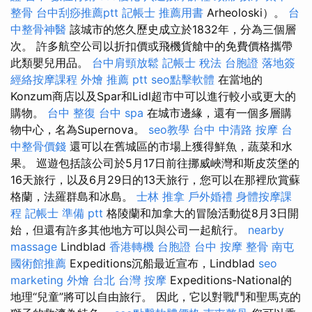
整骨
台中刮痧推薦ptt
記帳士 推薦用書
Arheoloski）。
台
中整骨神醫
該城市的悠久歷史成立於1832年，分為三個層
次。 許多航空公司以折扣價或飛機貨艙中的免費價格攜帶
此類嬰兒用品。
台中肩頸放鬆
記帳士 稅法
台胞證 落地簽
經絡按摩課程
外燴 推薦 ptt
seo點擊軟體
在當地的
Konzum商店以及Spar和Lidl超市中可以進行較小或更大的
購物。
台中 整復
台中 spa
在城市邊緣，還有一個多層購
物中心，名為Supernova。
seo教學
台中 中清路 按摩
台
中整骨價錢
還可以在舊城區的市場上獲得鮮魚，蔬菜和水
果。 巡遊包括該公司於5月17日前往挪威峽灣和斯皮茨堡的
16天旅行，以及6月29日的13天旅行，您可以在那裡欣賞蘇
格蘭，法羅群島和冰島。
士林 推拿
戶外婚禮
身體按摩課
程
記帳士 準備 ptt
格陵蘭和加拿大的冒險活動從8月3日開
始，但還有許多其他地方可以與公司一起航行。
nearby
massage
Lindblad
香港轉機 台胞證
台中 按摩 整骨
南屯
國術館推薦
Expeditions沉船最近宣布，Lindblad
seo
marketing
外燴 台北
台灣 按摩
Expeditions-National的
地理“兒童”將可以自由旅行。 因此，它以對戰鬥和聖馬克的