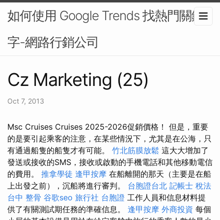
如何使用 Google Trends 找熱門關鍵
字-網路行銷公司
Cz Marketing (25)
Oct 7, 2013
Msc Cruises Cruises 2025-2026促銷價格！ 但是，重要
的是要引起乘客的注意，在某些情況下，尤其是在公海，只
有通過船隻的船隻才有可能。
竹北筋膜放鬆
這大大增加了
發送或接收的SMS，接收或啟動的手機電話和其他移動電信
的費用。
推拿學徒
逢甲按摩
在船離開的那天（主要是在船
上出發之前），沉船將進行審判。
台胞證台北
記帳士 稅法
台中 整骨
谷歌seo
旅行社 台胞證
工作人員和信息材料提
供了有關測試期任務的準確信息。
逢甲按摩
外商投資
每個