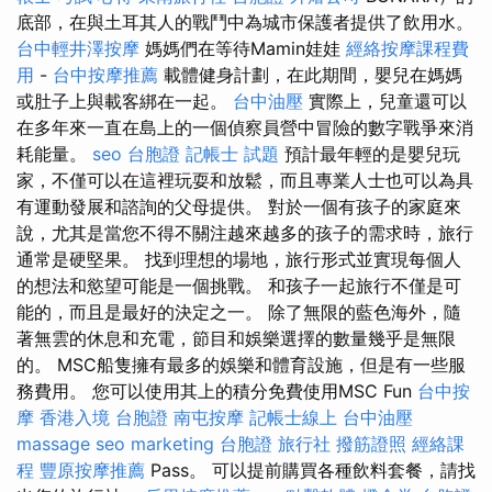
底部，在與土耳其人的戰鬥中為城市保護者提供了飲用水。
台中輕井澤按摩
媽媽們在等待Mamin娃娃
經絡按摩課程費
用
-
台中按摩推薦
載體健身計劃，在此期間，嬰兒在媽媽
或肚子上與載客綁在一起。
台中油壓
實際上，兒童還可以
在多年來一直在島上的一個偵察員營中冒險的數字戰爭來消
耗能量。
seo
台胞證
記帳士 試題
預計最年輕的是嬰兒玩
家，不僅可以在這裡玩耍和放鬆，而且專業人士也可以為具
有運動發展和諮詢的父母提供。 對於一個有孩子的家庭來
說，尤其是當您不得不關注越來越多的孩子的需求時，旅行
通常是硬堅果。 找到理想的場地，旅行形式並實現每個人
的想法和慾望可能是一個挑戰。 和孩子一起旅行不僅是可
能的，而且是最好的決定之一。 除了無限的藍色海外，隨
著無雲的休息和充電，節目和娛樂選擇的數量幾乎是無限
的。 MSC船隻擁有最多的娛樂和體育設施，但是有一些服
務費用。 您可以使用其上的積分免費使用MSC Fun
台中按
摩
香港入境 台胞證
南屯按摩
記帳士線上
台中油壓
massage
seo marketing
台胞證 旅行社
撥筋證照
經絡課
程
豐原按摩推薦
Pass。 可以提前購買各種飲料套餐，請找