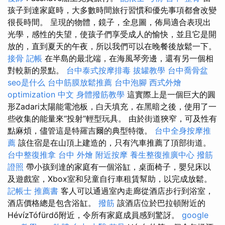
孩子到達家庭時，大多數時間旅行習慣和優先事項都會改變
很長時間。 呈現的物體，鏡子，全息圖，佈局適合表現出
光學，感性的失望，使孩子們享受成人的愉快，並且它是開
放的，直到夏天的午夜，所以我們可以在晚餐後放鬆一下。
接骨
記帳
在半島的最北端，在海風琴旁邊，還有另一個相
對較新的景點。
台中泰式按摩排毒
拔罐教學
台中喬骨盆
seo是什么
台中筋膜放鬆推薦
台中泡腳
西式外燴
optimization 中文
身體撥筋教學
這實際上是一個巨大的圓
形Zadari太陽能電池板，白天填充，在黑暗之後，使用了一
些收集的能量來“投射”輕型玩具。 由於街道狹窄，可及性有
點麻煩，儘管這是特羅吉爾的典型特徵。
台中全身按摩推
薦
該住宿是在山頂上建造的，只有汽車推薦了頂部街道。
台中整復推拿
台中 外燴
附近按摩
養生整復推廣中心
撥筋
證照
帶小孩到達的家庭有一個浴缸，桌面椅子，嬰兒床以
及遊戲室，Xbox室和兒童自行車租賃幫助，以完成放鬆。
記帳士 推薦書
客人可以通過室內走廊從酒店步行到浴室，
酒店價格總是包含浴缸。
撥筋
該酒店位於巴拉頓附近的
HévízTófürdő附近，令所有家庭成員感到驚訝。
google