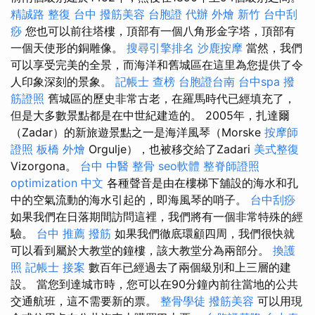
精誠路 整復 台中
撥筋美容
台胞證 代辦
外燴 新竹
台中刮
痧
您也可以前往塔樓，頂部有一個八角形金字塔，頂部有
一個天使形的銅雕像。
搜尋引擎排名
沙鹿按摩
當然，我們
可以享受完美的全景，而海洋和舊城區在這里為您提供了令
人印象深刻的景象。
記帳士 查榜
台胞證台南
台中spa
撥
筋證照
舊城區的歷史非常古老，在羅馬時代已經填充了，
但是大多數景點都是在中世紀建造的。 2005年，扎達爾
（Zadar）的新旅遊景點之一是海洋風琴（Morske
按摩師
證照
板橋 外燴
Orgulje），也被移交給了Zadari
美式整復
Vizorgona。
台中 中醫 整骨
seo軟體
整脊師證照
optimization 中文
各種聲音是由在樓梯下舖設的海水和孔
中的空氣流動的海水引起的，即海風琴的哨子。
台中刮痧
如果我們在日落期間訪問這裡，我們將有一個非常特殊的經
驗。
台中 推薦 撥筋
如果我們徹底環顧四周，我們很快就
可以看到屬於大教堂的鐘樓，該大教堂分為兩部分。
換護
照
記帳士 接案
數百年已經過去了兩個級別和上三層的建
設。 當您到達城市時，您可以在90分鐘內前往當地的公共
交通航班，這不需要新的票。
整骨學徒
撥筋美容
可以用現