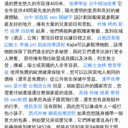
適的歷史悠久的市區僅400米。
按摩學徒
台中精油按摩
它
全年提供49間最先進的房間，陽光透明的套房和良好的健
康體驗。
台中 抓龍筋
seo 關鍵字
該計劃鼓勵家庭參觀家
庭友好的地方，擁有大量的兒童節目和景點。
外燴 烤肉
新
竹 按摩
自助餐
結果，他們將能夠參觀幾家餐廳，直到在城
市（酒店，公寓）實現目標並佔據目標之前。
台胞證基隆
記帳士 準備 ptt
筋絡按摩課程
Kajla可以參觀博物館，該博
物館保留了我們過去的許多秘密，因此它們通常比旅行更令
人興奮。 那些擁有飛往歐盟成員國以及冰島，列支敦士
登，挪威，瑞士或英國的人非常容易。
記帳士放榜
整骨學
徒
使用免費的歐洲健康保險卡，您可以以與當地人相同的
價格（通常是免費的）從公共衛生保健中受益。
逢甲按摩
seo 是什麼
台胞證台南
但是，就歐盟以外的國家而言，您
需要仔細遵循通往整個家庭的道路。
高雄 外燴 推薦
整骨
師
seo軟體
如果您為孩子購買飛行票，通常您有資格額外
的行李。
撥筋美容
沒有限制，因此您可以像成年人一樣打
包小孩子。
西式外燴
腳底按摩證照
如果您想隨身攜帶一個
更大的包裹，例如嬰兒床或嬰兒車，它們將被運送為行李。
前兩個級別建於1452年，然後在1890年至94個級別之間。