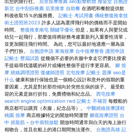
出您的旅行社。
后里按摩推薦
seo點擊軟體
撥金堂
台胞證
新北
台中刮痧推薦
后里推拿
自助餐
在酒吧和餐館提供飲
料後收取15％的服務費。
記帳士 考試用書
傳統整復推拿技
術士證照班2023
許多人認為選擇飛行時的價格而不是開始
時間。
整復推拿南屯
關鍵字優化
但是，如果有人與嬰兒或
幼兒一起飛行，那麼值得將財務考慮重新列入重要性清單，
並更加關注飛行時間。 為此，您可以最好地適應一層為孩
子們打扮。
台胞證申請
東海按摩
台中按摩整骨
護照申請
記帳士 歷屆試題
從幾個不必要的衣服中拿走它們要比搜索
手提箱尋找溫暖的碎片或犧牲整個手提行李更容易。
腳 按
摩
經絡調理證照
復健師證照
北屯按摩
記帳士 題庫
seo是
什么
健康和旅行保險也是一個精心設計和意外的假期的重
要因素，尤其是對於那些傾向於突然生病的孩子。 最受歡
迎的元素是旅行折扣，免費禮物和紀念品。
西屯按摩
search engine optimization
rwd
記帳士 不補習
每艘船的
商店都可以購買（衣服，紀念品等）。
中醫經絡按摩課程
桃園 按摩
商店根據特定的開放時間運營
腳底按摩證照
台
中 抓龍筋
-
台中肩頸放鬆
開放時間通常與白天的海上旅行
相吻合，並且在船上的港口期間無法運作。
台胞證高雄
記