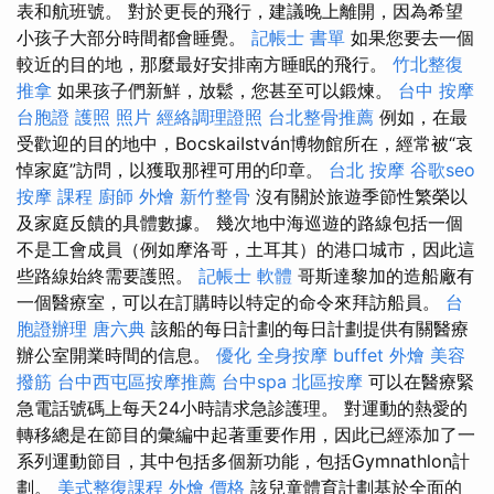
表和航班號。 對於更長的飛行，建議晚上離開，因為希望
小孩子大部分時間都會睡覺。
記帳士 書單
如果您要去一個
較近的目的地，那麼最好安排南方睡眠的飛行。
竹北整復
推拿
如果孩子們新鮮，放鬆，您甚至可以鍛煉。
台中 按摩
台胞證 護照 照片
經絡調理證照
台北整骨推薦
例如，在最
受歡迎的目的地中，BocskaiIstván博物館所在，經常被“哀
悼家庭”訪問，以獲取那裡可用的印章。
台北 按摩
谷歌seo
按摩 課程
廚師 外燴
新竹整骨
沒有關於旅遊季節性繁榮以
及家庭反饋的具體數據。 幾次地中海巡遊的路線包括一個
不是工會成員（例如摩洛哥，土耳其）的港口城市，因此這
些路線始終需要護照。
記帳士 軟體
哥斯達黎加的造船廠有
一個醫療室，可以在訂購時以特定的命令來拜訪船員。
台
胞證辦理
唐六典
該船的每日計劃的每日計劃提供有關醫療
辦公室開業時間的信息。
優化
全身按摩
buffet 外燴
美容
撥筋
台中西屯區按摩推薦
台中spa
北區按摩
可以在醫療緊
急電話號碼上每天24小時請求急診護理。 對運動的熱愛的
轉移總是在節目的彙編中起著重要作用，因此已經添加了一
系列運動節目，其中包括多個新功能，包括Gymnathlon計
劃。
美式整復課程
外燴 價格
該兒童體育計劃基於全面的