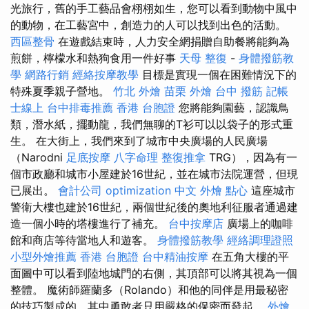
光旅行，舊的手工藝品會栩栩如生，您可以看到動物中風中
的動物，在工藝宮中，創造力的人可以找到出色的活動。
西區整骨
在遊戲結束時，人力安全網捐贈自助餐將能夠為
煎餅，檸檬水和熱狗食用一件好事
天母 整復
-
身體撥筋教
學
網路行銷
經絡按摩教學
目標是實現一個在困難情況下的
特殊夏季親子營地。
竹北 外燴
苗栗 外燴
台中 撥筋
記帳
士線上
台中排毒推薦
香港 台胞證
您將能夠園藝，認識鳥
類，潛水紙，擺動龍，我們無聊的T衫可以以袋子的形式重
生。 在大街上，我們來到了城市中央廣場的人民廣場
（Narodni
足底按摩
八字命理 整復推拿
TRG），因為有一
個市政廳和城市小屋建於16世紀，並在城市法院運營，但現
已展出。
會計公司
optimization 中文
外燴 點心
這座城市
警衛大樓也建於16世紀，兩個世紀後的奧地利征服者通過建
造一個小時的塔樓進行了補充。
台中按摩店
廣場上的咖啡
館和商店等待當地人和遊客。
身體撥筋教學
經絡調理證照
小型外燴推薦
香港 台胞證
台中精油按摩
在五角大樓的平
面圖中可以看到陸地城門的右側，其頂部可以將其視為一個
整體。 魔術師羅蘭多（Rolando）和他的同伴是用最秘密
的技巧製成的，其中勇敢者只用嚴格的保密而發起。
外燴