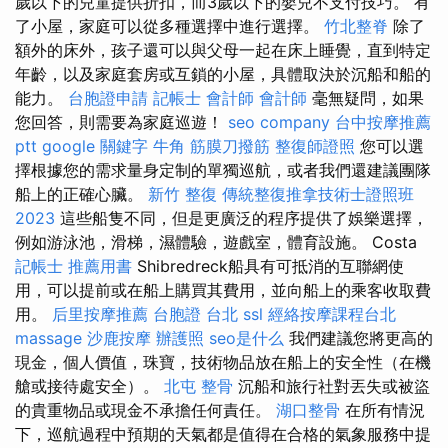
歲以下的兒童提供折扣，而3歲以下的嬰兒不支付技巧。 有
了小屋，家庭可以從多種選擇中進行選擇。
竹北整脊
除了
額外的床外，孩子還可以與父母一起在床上睡覺，直到特定
年齡，以及家庭套房或互鎖的小屋，具體取決於沉船和船的
能力。
台胞證申請
記帳士 會計師
會計師
毫無疑問，如果
您回答，則需要為家庭巡遊！
seo company
台中按摩推薦
ptt
google 關鍵字
牛角 筋膜刀撥筋
整復師證照
您可以選
擇根據您的需求量身定制的單獨巡航，或者我們還建議團隊
船上的正確心臟。
新竹 整復
傳統整復推拿技術士證照班
2023
這些船隻不同，但是更廣泛的程序提供了娛樂選擇，
例如游泳池，滑梯，濕體驗，遊戲室，體育設施。 Costa
記帳士 推薦用書
Shibredreck船具有可抵消的互聯網使
用，可以提前或在船上購買其費用，並向船上的乘客收取費
用。
后里按摩推薦
台胞證 台北
ssl
經絡按摩課程台北
massage
沙鹿按摩
辦護照
seo是什么
我們建議您將更高的
現金，個人價值，珠寶，技術物品放在船上的安全性（在機
艙或接待處安全）。
北屯 整骨
沉船和旅行社對丟失或被盜
的貴重物品或現金不承擔任何責任。
湖口整骨
在所有情況
下，巡航過程中預期的天氣都是值得在合格的氣象服務中提