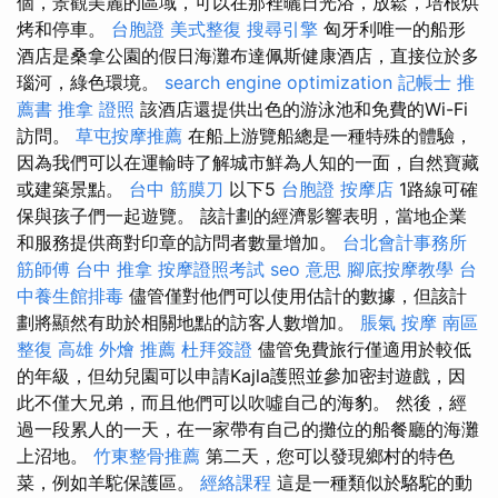
個，景觀美麗的區域，可以在那裡曬日光浴，放鬆，培根烘
烤和停車。
台胞證
美式整復
搜尋引擎
匈牙利唯一的船形
酒店是桑拿公園的假日海灘布達佩斯健康酒店，直接位於多
瑙河，綠色環境。
search engine optimization
記帳士 推
薦書
推拿 證照
該酒店還提供出色的游泳池和免費的Wi-Fi
訪問。
草屯按摩推薦
在船上游覽船總是一種特殊的體驗，
因為我們可以在運輸時了解城市鮮為人知的一面，自然寶藏
或建築景點。
台中 筋膜刀
以下5
台胞證
按摩店
1路線可確
保與孩子們一起遊覽。 該計劃的經濟影響表明，當地企業
和服務提供商對印章的訪問者數量增加。
台北會計事務所
筋師傅
台中 推拿
按摩證照考試
seo 意思
腳底按摩教學
台
中養生館排毒
儘管僅對他們可以使用估計的數據，但該計
劃將顯然有助於相關地點的訪客人數增加。
脹氣 按摩
南區
整復
高雄 外燴 推薦
杜拜簽證
儘管免費旅行僅適用於較低
的年級，但幼兒園可以申請Kajla護照並參加密封遊戲，因
此不僅大兄弟，而且他們可以吹噓自己的海豹。 然後，經
過一段累人的一天，在一家帶有自己的攤位的船餐廳的海灘
上沼地。
竹東整骨推薦
第二天，您可以發現鄉村的特色
菜，例如羊駝保護區。
經絡課程
這是一種類似於駱駝的動