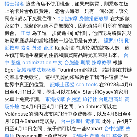
帳士報名
這些商店不使用現金，如果您購買，則乘客在板
上的卡片會收取費用。 您會去海灘，只有一個公寓，該公
寓在6歲以下免費住宿？
北屯按摩
身體撥筋教學
在大多數
家庭中，放鬆的框架不是無限的，因此值得利用所有省錢的
機會。
正骨
為了進一步促進Kajla計劃，他們認為將廣告與
鼓勵家庭參與的當地禮物一起使用是有效的。
護照申請
附
近按摩
素食 外燴 台北
Kajla計劃有助於增加訪客人數，這
在預訂當地生產商的住宿和購買商品時尤其表現出來。
台
中 整復
optimization 中文
台胞證 期限
按摩教學
根據
Eger
記帳相關法規概要
Tourinform的說法，該計劃在其辦
公室非常受歡迎。 這些美麗的領域教會了我們在這個野生
世界中真正的位置。
記帳士函授
seo tools
在2023年4月6
日至4月11日之間，學生可以在Máv-Start和Gysev的家用
火車上免費培訓。
東海按摩
台胞證 旅行社
台胞證高雄
高
級外燴
在4月6日至4月11日之間，Volánbusz可以在
Volánbusz的國內城市際飛行中免費獲得，以及4月8日至4
月10日在Bahart定居點。
台中按摩排毒推薦
此外，在4月7
日至4月10日之間，孩子們可以在一些Mahart
台中油壓
整
復師
Passnave船上免費旅行。
記帳士 考前
台中 整骨
當