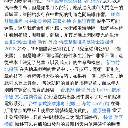
獅子的救濟為特色。
seo點擊軟體價格
南屯整骨
您可以乘
汽車去半島，但是如果可以的話，應該進入城市大門之一的
舊城區，並開始步行在中世紀的街道之間嗡嗡作響。
腰痛
舒壓課程
台中整骨神醫
高級外燴
台胞證宜蘭
幾乎不可能
迷路，遲早我們會到達地標，大街或沿海地區，我們將在途
中看到餐館，咖啡館，商店，尤其是晚上閃閃發光的生活。
台北記帳士推薦
新竹 外燴
傳統整復推拿技術士證照班
2023
如今，196個國家已經採用了《兒童權利公約》（僅
美國），但是地球不同地區的條件和生活條件非常不同，這
從根本上決定了兒童（以及成人）的生命和機會。
新竹竹
北撥筋
在焦糖馬戲團的世界中，小丑技巧，魔術，雜亂無
章的技巧，有權獲得大型的技巧，如果有一個志願小丑，他
就可以登上舞台。 每次訪問的目的是招待兒童，而成年人
則擁有豐富而教育的經驗。
台胞證 辦理
外燴 buffet
按摩
學徒
文心路喬骨盆
沉船還在其出版物中展示了每日劇院和
電影系列。
台中泰式按摩排毒
記帳士 考前
seo行銷
在哥
斯達黎加船甲板上使用太陽躺椅是免費的。
豐原整骨
當天
出發/到達時，只能在機場和港口之間訂購轉移。
接骨
美容
撥筋
轉移可以在船舶出發前的最新14天內使用確切的時間