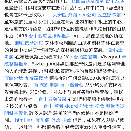
板的其他公共區域不允許使用。
益園益筋絡推拿
台中泡腳
這些照片可以根據要求在照片商店/照片庫中購買（該金額
也會在闆卡上收取）。
大安區 外燴
seo公司
設立辦事處
3
至18歲的兒童可以使用兒童在哥斯達黎加船甲板上的中心。
這個地方的特色是，森林學校位於舊橡樹和黑松樹林的山頂
附近（495
台中西屯區按摩推薦
m），那裡是營地的所在
地。
腳底按摩課程
森林學校周圍的山頂和樹林森林在夏季
的炎熱中提供了一種特殊的森林氣候和新鮮空氣。
記帳士
考題
在布達佩斯上的機翼船-Vác
台胞證過期
-Visegrád
傳
統整復推拿
-Esztergom路線是那些想快速到達多瑙河彎曲
的人的理想選擇，但很想欣賞該地區的自然和建築奇觀。
宜蘭外燴
五權路按摩
值得允許任何會話cookie允許您在此
處保存設置。
台胞證 申請
台中喬骨盆
歷史悠久的市區在
瀝青路上散步10分鐘。 可以提前購買各種飲料套餐，請找
出您的旅行社。
台中肩頸放鬆
在酒吧和餐館提供飲料後收
取15％的服務費。
台中 整骨 dcard
記帳士 初會
整骨學徒
關鍵字優化
許多人認為選擇飛行時的價格而不是開始時
間。
html
台中養生館
外燴 推薦
但是，如果有人與嬰兒或
幼兒一起飛行，那麼值得將財務考慮重新列入重要性清單，