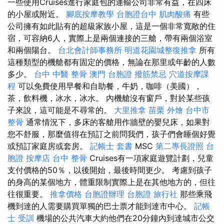
一些使用Cruises進行家庭包的運輸公司非常有益，在四床
的小屋或附近。
腳底按摩教學
台胞證台中
肌肉酸痛
有些
公司擁有如此貼有的超級家族小屋，這是一個非常寬敞的住
宿，可容納6人，實際上是兩個連接的三艙，帶有兩個浴室
和兩個陽台。
台北會計師事務所
明道花園城整復推拿
所有
這種類型的機艙都有固定的價格，無論在那里或年齡的人數
多少。
台中 中醫 整骨
澳門 台胞證
撥筋禁忌
穴道按摩課
程
可以免費使用早餐和自助餐，牛奶，咖啡（美國），
茶，飲料機，冰水，冰水。 內機艙沒有窗戶，對於某些孩
子來說，這可能是不尋常的。
大里推拿
苗栗 外燴
台中市
整骨
通常情況下，多床的客艙用作牆壁的嬰兒床，如果對
您不舒服，那麼值得在預訂之前問我們，孩子們會睡個好覺
或預訂家庭房或套房。
記帳士 套書
MSC
第二專長證照
台
胞證
按摩店
台中 整骨
Cruises有一項家庭遊覽計劃，兒童
支付價格的50％，以後開始，最後時間更少。 考慮到孩子
的身高的某個地方，體重限制實際上是在其他地方的，但往
往很重要。
推拿價格
台胞證辦理
台胞證 旅行社
那些乘飛
機到達的人需要購買單獨的巴士票才能到達市中心。
記帳
士 受訓
機場的公共汽車大約他們在20分鐘內到達城市公交