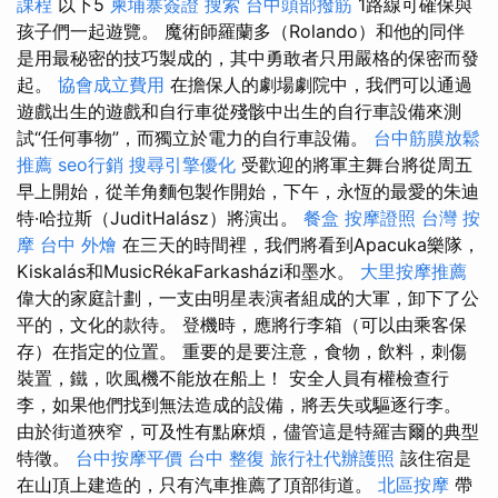
課程
以下5
柬埔寨簽證
搜索
台中頭部撥筋
1路線可確保與
孩子們一起遊覽。 魔術師羅蘭多（Rolando）和他的同伴
是用最秘密的技巧製成的，其中勇敢者只用嚴格的保密而發
起。
協會成立費用
在擔保人的劇場劇院中，我們可以通過
遊戲出生的遊戲和自行車從殘骸中出生的自行車設備來測
試“任何事物”，而獨立於電力的自行車設備。
台中筋膜放鬆
推薦
seo行銷
搜尋引擎優化
受歡迎的將軍主舞台將從周五
早上開始，從羊角麵包製作開始，下午，永恆的最愛的朱迪
特·哈拉斯（JuditHalász）將演出。
餐盒
按摩證照
台灣 按
摩
台中 外燴
在三天的時間裡，我們將看到Apacuka樂隊，
Kiskalás和MusicRékaFarkasházi和墨水。
大里按摩推薦
偉大的家庭計劃，一支由明星表演者組成的大軍，卸下了公
平的，文化的款待。 登機時，應將行李箱（可以由乘客保
存）在指定的位置。 重要的是要注意，食物，飲料，刺傷
裝置，鐵，吹風機不能放在船上！ 安全人員有權檢查行
李，如果他們找到無法造成的設備，將丟失或驅逐行李。
由於街道狹窄，可及性有點麻煩，儘管這是特羅吉爾的典型
特徵。
台中按摩平價
台中 整復
旅行社代辦護照
該住宿是
在山頂上建造的，只有汽車推薦了頂部街道。
北區按摩
帶