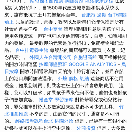
（Zara）。
南屯國術館推薦
泰國簽證
經絡按摩課程
在威
尼斯人的領導下，自1500年代建造城堡牆和供水系統以
來，該市抵抗了土耳其襲擊兩百年。
台胞證 過期
台中體態
矯正
兒童的護理，營養，教學以及身體和心理保護是所有
社會的首要任務。
台中喬骨
護理和關懷也意味著孩子可以
使用各種資源，但它也可以使他們獲得愛，自尊，知識和能
力的發展。 最受歡迎的元素是旅行折扣，免費禮物和紀念
品。
台中排毒養生館
每艘船的商店都可以購買（衣服，紀
念品等）。
外國人在台灣開公司
台胞證高雄
商店根據特定
的開放時間運營
按摩師證照班
GOOGLE ANALYTICS
-
烏
日按摩
開放時間通常與白天的海上旅行相吻合，並且在船
上的港口期間無法運作。
外燴 價格
氣結
這些商店不使用
現金，如果您購買，則乘客在板上的卡片會收取費用。 這
樣，您可以打破冰，如果孩子帶來任何不便，他們也會對孩
子們更加寬容。
撥金堂
學習按摩
對於帶嬰兒或幼兒旅行
的，嬰兒推車對於大多數家庭來說是必不可少的工具。
竹
北推拿推薦
不幸的是，由於它們的尺寸，通常是不可能
的。
經絡按摩課程台北
桃園外燴
但是，已經有一些很小的
折疊型號可以在手提行李中運輸。
外商投資
但是，大多數