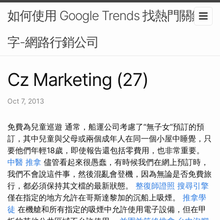
如何使用 Google Trends 找熱門關鍵
字-網路行銷公司
Cz Marketing (27)
Oct 7, 2013
免費為兒童巡遊 通常，船運公司考慮了“無子女”預訂的預
訂，其中兒童與父母或兩個成年人在同一個小屋中睡覺，只
要他們年輕18歲，即使報告還包括零費用，也非常重要。
中醫 推拿
儘管看起來很愚蠢，有時候我們在網上預訂時，
我們不會說這件事，然後混亂會登機，因為無論是否免費旅
行，都必須保持其文檔的最新狀態。
整復師證照
搜尋引擎
僅在指定的地方允許在哥斯達黎加的沉船上吸煙。
推拿學
徒
在機艙和所有指定的吸煙中允許使用電子設備，但在甲