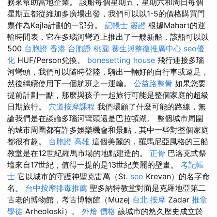
務來幫助當地企業。 該船每個星期五，星期六和周日每個
星期五都從維加多廣場出發，我們可以以1-5的價格購買門
票作為Kajla計劃的一部分。
記帳士 簽證
根據Mahart的運
輸時間表，它在多瑙河彎道上推出了一艘新船，該船可以以
500
台胞證 香港
台胞證 桃園
養生與整復推廣中心
seo優
化
HUF/Person兌換。
bonesetting house
飛行連接多瑙
河彎頭，我們可以隨時登陸，騎出一輛好的自行車或遠足，
然後繼續使用下一個航班之一運輸。
公益路整骨
如果您要
提前計劃一點，那麼與孩子一起旅行可能是整個家庭的超級
日期旅行。
穴道按摩課程
我們環顧了什麼可能的路線，無
論我們是在談論多瑙河彎頭還是巴拉頓湖。 整個城市周圍
的城市周圍都有許多娛樂機會和景點，其中一些對整個家庭
都很有趣。
台胞證 高雄
這個美麗的，羅馬尼亞風格的三船
教堂是在12世紀羅馬市場的地點建造的。
正骨
巴洛克式祭
壇來自17世紀，值得一提的是13世紀美麗的壁畫。
考記帳
士
它以城市的守護神聖克雷萬（St.
seo
Krevan）的名字命
名。
台中按摩排毒推薦
聖多納特教堂對面是克羅地亞第二
古老的博物館，考古博物館（Muzej
台北 按摩
Zadar
推拿
學徒
Arheoloski）。
外燴 價格
該城市的悠久歷史成立於