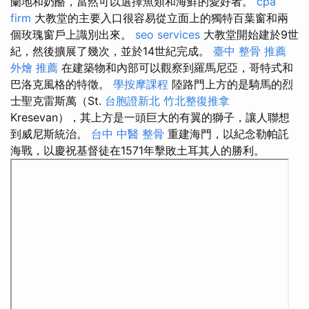
蘭地和奶酪，當然可以選擇魚類和海鮮的愛好者。
cpa
firm
大教堂的主要入口很容易從立面上的獨特百葉窗和兩
個玫瑰窗戶上識別出來。
seo services
大教堂開始建於9世
紀，然後擴展了幾次，並於14世紀完成。
臺中 整骨 推薦
外燴 推薦
在建築物和內部可以觀察到羅馬尼亞，哥特式和
巴洛克風格的特徵。
學按摩課程
陸路門上方的是騎馬的烈
士聖克雷斯萬（St.
台胞證新北
竹北整復推拿
Kresevan），其上方是一頭巨大的有翼的獅子，讓人聯想
到威尼斯統治。
台中 中醫 整骨
重建海門，以紀念勒帕託
海戰，以慶祝基督徒在1571年擊敗土耳其人的勝利。