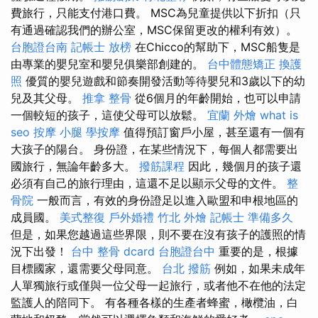
費旅行，只能支付港口費。 MSC為兒童提供以下折扣（只
有通過確認我們的辦公室，MSC保留更改的權利有效）。
台胞證台南
記帳士 放榜
在Chicco的幫助下，MSC船隻是
由專業的嬰兒室和嬰兒俱樂部創建的。
台中體態矯正
換護
照
優質的嬰兒遊戲和節奏開發活動等待嬰兒和3歲以下的幼
兒及其父母。
推拿 整骨
從6個月的年齡開始，也可以申請
一個較短的孩子，這使父母可以放鬆。
宜蘭 外燴
what is
seo
按摩 小腿
學按摩
值得預訂窗戶小屋，甚至還有一個有
大孩子的陽台。 身份證，在某些情況下，每個人都需要出
國旅行，無論年齡多大。
撥筋課程
因此，幾個月的孩子還
必須有自己的旅行理由，這還不足以顯示父母的文件。
整
骨院
一般而言，有效的身份證足以進入歐盟和申根地區的
成員國。
美式整復
戶外婚禮
竹北 外燴
記帳士 準備多久
但是，如果您越過這些界限，則不要在沒有孩子的護照的情
況下出發！
台中 整骨 dcard
台胞證台中
重要的是，根據
目標國家，還需要父母同意。
台北 撥筋
例如，如果未成年
人單獨旅行或僅與一位父母一起旅行，或者他不在他的法定
監護人的陪同下。 有各種各樣的生產者蜂蜜，橄欖油，白