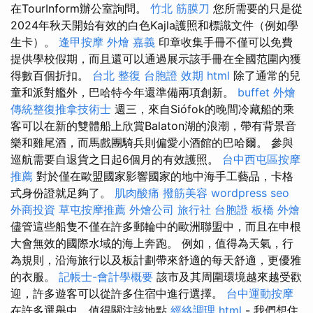
在TourInform辦公室詢問。
竹北 筋膜刀
您所需要的只是從
2024年秋天開始有效的白色Kajla護照和標識文件（例如學
生卡）。
逢甲按摩
外燴 嘉義
印章收集手冊不僅可以免費
提供學校假期，而且還可以通過展示該手冊在全國范圍內獲
得數百個折扣。
台北 整復
台胞證 效期
html
除了通常的兒
童和派對艦外，巴哈特今年還準備兩項創新。
buffet 外燴
傳統整復推拿技術士
週三，來自Siófok的晚間冷藏船的乘
客可以在新的雙體船上欣賞Balaton湖的浪潮，帶有背景音
樂和雞尾酒，而馬戲團騎兵則偏愛小酒館的巴哈爾。 參與
巡航需要自退貨之日起6個月的有效護照。
台中西屯區按摩
推薦
對於僅在歐盟國家影響國家的地中海手工藝品，卡格
式身份證就足夠了。
肌肉酸痛
撥筋美容
wordpress seo
外商投資
草屯按摩推薦
外燴公司
旅行社 台胞證
板橋 外燴
儘管這些船隻不僅在許多郵輪中的歐洲聯盟中，而且在申根
大會無效的國際水域的海上奔跑。 例如，值得為天氣，行
為規則，沿海旅行以及板計劃帶來舒適的每天舒適，更優雅
的衣服。
記帳士-會計學概要
該市及其周圍環境越來越受歡
迎，許多遊客可以從許多住宿中進行選擇。
台中運動按摩
在許多選舉中，值得關注該地點
經絡調理
html
- 我們想住