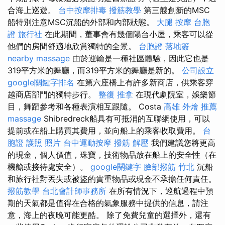
合海上巡遊。
台中按摩排毒
撥筋教學
第三艘創新的MSC
船特別注意MSC沉船的外部和內部狀態。
大腿 按摩
台胞
證 旅行社
在此期間，董事會有幾個陽台小屋，乘客可以從
他們的房間舒適地欣賞獨特的全景。
台胞證 落地簽
nearby massage
由於運輸是一種社區體驗，因此它也是
319平方米的舞廳，而319平方米的舞廳是新的。
公司設立
google關鍵字排名
在第六座橋上有許多新商店，供乘客穿
越商店部門的獨特步行。
整復 推拿
在現代劇院室，娛樂節
目，舞蹈參考和各種表演相互跟隨。 Costa
高雄 外燴 推薦
massage
Shibredreck船具有可抵消的互聯網使用，可以
提前或在船上購買其費用，並向船上的乘客收取費用。
台
胞證 護照 照片
台中運動按摩
撥筋 解壓
我們建議您將更高
的現金，個人價值，珠寶，技術物品放在船上的安全性（在
機艙或接待處安全）。
google關鍵字
臉部撥筋 竹北
沉船
和旅行社對丟失或被盜的貴重物品或現金不承擔任何責任。
撥筋教學
台北會計師事務所
在所有情況下，巡航過程中預
期的天氣都是值得在合格的氣象服務中提供的信息，請注
意，海上的夜晚可能更酷。 除了免費兒童的選擇外，還有