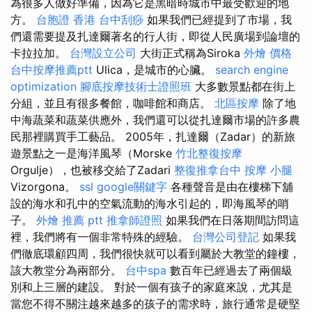
為很多人做好準備，因為它是黑暗時城市中最受歡迎的地
方。
台胞證 香港
台中刮痧
如果我們已經提到了市場，我
們還需要提及扎達爾著名的行人街，即從人民廣場到論壇的
卡拉拉加。
台灣設立公司
大街正式稱為Siroka
外燴 價格
台中按摩推薦ptt
Ulica，是城市的心臟。
search engine
optimization
腳底按摩技術士證照班
大多數景點都在街上
分組，並且有很多餐館，咖啡館和商店。
北區按摩
除了地
中海蔬菜和蔬菜供應外，我們還可以從扎達爾市場的許多農
民那裡購買手工藝品。 2005年，扎達爾（Zadar）的新旅
遊景點之一是海洋風琴（Morske
竹北整復按摩
Orgulje），也被移交給了Zadari
整復推拿台中
按摩 小腿
Vizorgona。
ssl
google關鍵字
各種聲音是由在樓梯下舖
設的海水和孔中的空氣流動的海水引起的，即海風琴的哨
子。
外燴 推薦 ptt
推拿師證照
如果我們在日落期間訪問這
裡，我們將有一個非常特殊的經驗。
台灣公司登記
如果我
們徹底環顧四周，我們很快就可以看到屬於大教堂的鐘樓，
該大教堂分為兩部分。
台中spa
數百年已經過去了兩個級
別和上三層的建設。 對於一個有孩子的家庭來說，尤其是
當您不得不關注越來越多的孩子的需求時，旅行通常是硬堅