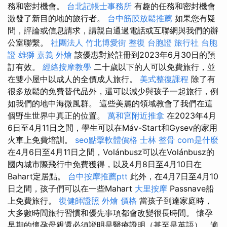
務和密封機會。
台北記帳士事務所
有趣的任務和密封機會
激發了新目的地的旅行者。
台中筋膜放鬆推薦
如果您有疑
問，評論或信息請求，請親自通過電話或互聯網與我們的辦
公室聯繫。
社團法人
竹北博愛街 整復
台胞證 旅行社
台胞
證 雄獅
嘉義 外燴
該優惠對於註冊到2023年6月30日的預
訂有效。
經絡按摩教學
二十歲以下的人可以免費旅行，並
在雙小屋中以成人的全價成人旅行。
美式整復課程
除了有
很多放鬆的免費替代品外，還可以減少與孩子一起旅行，例
如我們的地中海微風群。 這些美麗的領域教會了我們在這
個野生世界中真正的位置。
萬和宮附近推拿
在2023年4月
6日至4月11日之間，學生可以在Máv-Start和Gysev的家用
火車上免費培訓。
seo點擊軟體價格
士林 整骨
com是什麼
在4月6日至4月11日之間，Volánbusz可以在Volánbusz的
國內城市際飛行中免費獲得，以及4月8日至4月10日在
Bahart定居點。
台中按摩推薦ptt
此外，在4月7日至4月10
日之間，孩子們可以在一些Mahart
大里按摩
Passnave船
上免費旅行。
復健師證照
外燴 價格
當孩子到達家庭時，
大多數時間旅行習慣和優先事項都會改變很長時間。 懷孕
早期的懷孕母親還必須證明是醫療證明（甚至是英語），適