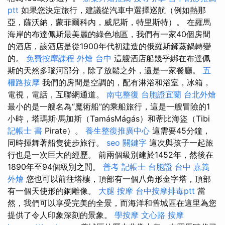
ptt
如果您決定旅行，建議從汽車中選擇巡航（例如熱那
亞，薩沃納，蒙菲爾科內，威尼斯，特里斯特）。 在羅馬
海岸的布達佩斯最美麗的綠色地區，我們有一家40個房間
的酒店，該酒店是從1900年代初建造的俄羅斯鏟蒸鍋轉變
的。
免費按摩課程
外燴 台中
這艘酒店船幾乎綁在布達佩
斯的天然多瑙河部分，除了放鬆之外，還是一家餐廳。
五
權路按摩
我們的房間是空調的，配有淋浴和浴室，冰箱，
電視，電話，互聯網通道。
南屯整復
台胞證宜蘭
台北外燴
最小的是一艘名為“魔術船”的乘船旅行，這是一艘冒險的1
小時，塔瑪斯·馬加斯（TamásMágás）和蒂比海盜（Tibi
記帳士 書
Pirate）。
養生整復推廣中心
這需要45分鐘，
同時揮舞著船隻徒步旅行。
seo 關鍵字
這次與孩子一起旅
行也是一次巨大的經歷。 前兩個級別建於1452年，然後在
1890年至94個級別之間。
普考 記帳士
台胞證 台中
嘉義
外燴
您也可以前往塔樓，頂部有一個八角形金字塔，頂部
有一個天使形的銅雕像。
大腿 按摩
台中按摩排毒ptt
當
然，我們可以享受完美的全景，而海洋和舊城區在這里為您
提供了令人印象深刻的景象。
學按摩
文心路 按摩