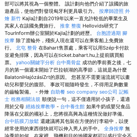
部可以將其視為一個整體。 該計劃向他們介紹了該國的旅
遊產品，使他們對發現匈牙利更具吸引力。
按摩師證照
外
燴 新竹
Kajla計劃自2019年以來一直允許較低的畢業生及
其家人在該國免費旅行。
推拿 整復
Hellovids研究了
TourInform辦公室關於Kajla計劃的經歷。
台胞證過期
腳
按摩
除了渡輪外，殘疾人現在還可以在乘客船上免費旅
行。
北屯 整骨
在Bahart售票處，乘客可以用Szép卡付款
並避免排隊，因為可以在ticket.bahart.hu上提前購買船
票。
yahoo關鍵字分析
台中喬骨盆
成功的季前賽之後，七
月的第一個週末開始了巴拉頓湖的高季節，這就是為什麼
BalatoniHajózásiZrt的原因。 您甚至不需要湍流就可以畫
幼兒和嬰兒的腹部。 事故可能隨時發生，不得用足夠數量
的齒輪製備。 - 外燴
自助餐
seo company
seo公司
記帳
士 稅務相關法規
順便說一句，這不僅適用於小孩子，還適
用於父母
經絡按摩教學
-
台中養生館
如果牛奶或嬰兒食品
降落在父親的襯衫上，您將很高興為這種情況做好準備。
台中筋膜刀放鬆
還建議將其包裝在方便的行李箱中，以便
經常使用的東西很快就可以伸入男人的手中。
全身按摩
無
論季節如何，在家裡，飛機和目的地國家都可以盛行完全不