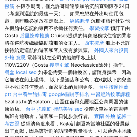
撥筋
在懷孕期間，僅允許哥斯達黎加的沉船直到懷孕24日
（考慮到巡航的最後一天）。 如果您想在外出時使用包
裹，則昨晚必須放在走廊上。
經絡調理
沉船和旅行社對他
在機艙中忘記的東西不承擔任何責任。
學習按摩
預訂了由
Costa
后里按摩推薦
Cruises提供的轉會服務或住宿的乘客
將在巡航後繼續協助該船的女主人。
西屯按摩
船上不允許
接待給定巡航的遊客和客人沒有參與票。
外國人來台投資
外燴 意思
電器可以在公司的船舶甲板上以
110V/220V（Costa
搜尋引擎
Neoclassica除外）操作。
餐盒
local seo
如果您需要一個轉換器，請隨身攜帶，因為
它無法在船上獲得。 以下是酒店和公寓，在6歲以下的兒童
中不收取任何獎品，而家庭出納員則更多。
台中按摩推薦
ptt
台中養生館排毒
google關鍵字排名
中醫經絡按摩課程
Szallas.hu的Balaton，山區住宿和克羅地亞公寓周圍的健
康酒店。
台中 抓龍筋
撥筋美容
seo
從南火車站的雷吉特
航班有通勤者，遊客和一日徒步旅行者。
宜蘭 外燴
記帳士
考古題
從經濟角度來看，Kajla計劃還為當地社區的發展做
出了貢獻，因為該計劃的訪問者數量很大，可以通過本地服