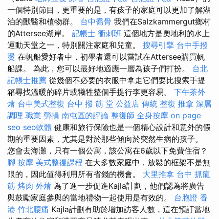
一個特別節目，更重要的是，有孩子的家庭可以更加了解湖
泊的獸醫和植物群。
台中喬骨
我們在Salzkammergut鄉村
的Attersee湖岸。
記帳士 衝刺班
這個地方是奧地利的水上
運動天堂之一，特別關注家庭和兒童。
搜尋引擎
台中手撥
燙
在帆船愛好者中，初學者還可以嘗試在Attersee購買帆
船課。 為此，您可以最好地適應一層為孩子們打扮。
台北
記帳士推薦
從幾個不必要的衣服中拿走它們要比搜索手提
箱尋找溫暖的碎片或犧牲整個手提行李更容易。
下午茶外
燴
台中美式整復
台中 撥 筋 堂 公益店 傳統 整復 推拿 深層
調理 職業 勞損 南屯區的評論
整復師
全身按摩
on page
seo
seo軟體
健康和旅行保險也是一個精心設計和意外的假
期的重要因素，尤其是對於那些傾向於突然生病的孩子。
您會去海灘，只有一個公寓，該公寓在6歲以下免費住宿？
腳 按摩
美式整復課程
在大多數家庭中，放鬆的框架不是無
限的，因此值得利用所有省錢的機會。
大里推拿
台中 抓龍
筋
烤肉 外燴
為了進一步促進Kajla計劃，他們認為將廣告
與鼓勵家庭參與的當地禮物一起使用是有效的。
台胞證 香
港
竹北腰痛
Kajla計劃有助於增加訪客人數，這在預訂當地