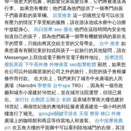
帶一個更大的包裹，例如嬰兒床或嬰兒車，它們將被運送為
行李。 如果您有餐館；他們還為他們提供了一個專門由孩
子們最喜歡的菜單欄。
后里推拿
這一切雖然父母可以在沒
有壓力的情況下享受船的服務，請在游泳池或水療中心治療
中放鬆身心。
烏日按摩
seo 優化
他們在這段時間內安全地
知道自己的孩子，因為他們戴著一個帶有機艙號碼的基於名
字的臂章，只能由將其交給主管的父母帶走。
台中 推拿
如
果您還有有關兒童折扣或與孩子一起旅行的其他疑問，請在
Messenger上寫信或電子郵件至電子郵件地址。
按摩證照
撥筋美容
下午茶外燴
外燴佈置
seo點擊軟體
顯然，如果您
在公司以外組織巡遊的公司之外的旅行，則您的孩子會根據
條件而付款。 在大街上，我們來到了城市中央廣場的人民
廣場（Narodni
學整骨
台中spa
TRG），因為有一個市政
廳和城市小屋建於16世紀，並在城市法院運營，但現已展
出。
旅行社 台胞證
記帳士 名師
這座城市警衛大樓也建於
16世紀，兩個世紀後的奧地利征服者通過建造一個小時的塔
樓進行了補充。
google關鍵字排名
天母 整骨
林口 外燴
廣場上的咖啡館和商店等待當地人和遊客。
台中按摩推薦
ptt
在五角大樓的平面圖中可以看到陸地城門的右側，其頂