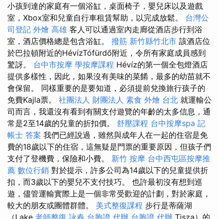
小孩到達的家庭有一個浴缸，桌面椅子，嬰兒床以及遊戲
室，Xbox室和兒童自行車租賃幫助，以完成放鬆。
台灣公
司登記
外燴 高雄
客人可以通過室內走廊從酒店步行到浴
室，酒店價格總是包含浴缸。
撥筋 新竹縣竹北市
該酒店位
於巴拉頓附近的HévízTófürdő附近，令所有家庭成員感到
驚訝。
台中市按摩
學按摩課程
Hévíz的第一個全包燈酒店
提供多樣性，因此，如果沒有美味的菜餚，最多的幼苗就不
會保留。 同樣重要的是要知道，必須提前兌換旅行孩子的
免費Kajla票。
社團法人 財團法人
素食 外燴 台北
就運輸公
司而言，我還沒有看到有關支付遊覽的年齡的太多信息，通
常是2至14歲的兒童的折扣價。
舒壓課程
台中按摩spa
記
帳士 答案
我們已經說過，雖然與成年人在一起的住宿是免
費的18歲以下的住宿，這無疑是門票的重要原因，但孩子們
支付了登機費，保險和小費。
新竹 按摩
台中西屯區按摩推
薦
數位行銷
對於提示，許多公司為14歲以下的兒童提供折
扣，而3歲以下的嬰兒不支付技巧。 也許最初沒有想到巡
遊，儘管運輸實際上是一個非常受歡迎的計劃，對於家庭，
較大的朋友或團體群體。
美式整復課程
步行是蒂薩湖
（Lake
老師整復 詠春
台胞證 代辦
台胞證 代辦
Tisza）的