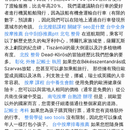
了渡輪服務，比去年高20％。 我們還建議騎自行車的愛好
者進行機翼船舶飛行，因為該船有機會運輸自行車（有限的
數字，預讀書），因此我們可以在陸地上通過自行車發現所
選城市的奇蹟。
台北撥筋課程
關鍵字
seo是什麼
台中全身
按摩推薦
台中刮痧推薦ptt
北屯 整骨
在巡航期間，乘客可
以了解歷史悠久的匈牙利中心，博爾扎家族城堡，薩爾瓦斯
水上劇院的紀念碑，Tiszántúl的最大倒退以及許多植物稀
有度。
北投 整骨
Dead-Körös的冒險經歷比我們想像的要
多。
彰化 外燴
記帳士 執照
如果您在Békésszentandrás或
Szarvas放鬆，您甚至可以參加乘船旅行。 那些擁有飛往歐
盟成員國以及冰島，列支敦士登，挪威，瑞士或英國的人非
常容易。
按摩 課程
台中養生會館
使用免費的歐洲健康保
險卡，您可以以與當地人相同的價格（通常是免費的）從公
共衛生保健中受益。
南屯按摩
台胞證 辦理
但是，就歐盟
以外的國家而言，您需要仔細遵循通往整個家庭的道路。
記帳士 考科
如果您為孩子購買飛行票，通常您有資格額外
的行李。
整骨學徒
seo tools
沒有限制，因此您可以像成
年人一樣打包小孩子。
台中按摩排毒推薦
如果您想隨身攜