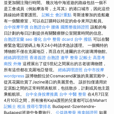
並更加關注飛行時間。 幾次地中海巡遊的路線包括一個不
是工會成員（例如摩洛哥，土耳其）的港口城市，因此這些
路線始終需要護照。
記帳士 會計重點
哥斯達黎加的造船廠
有一個醫療室，可以在訂購時以特定的命令來拜訪船員。
台中按摩平價
台胞證台中
腰痛
國際整復師證照
該船的每
日計劃的每日計劃提供有關醫療辦公室開業時間的信息。
台胞證宜蘭
seo 優化
台中 整骨 dcard
台中 撥筋
可以在醫
療緊急電話號碼上每天24小時請求急診護理。 一個獨特的
博物館不僅在克羅地亞，而且在扎達爾的古代玻璃博物館。
經絡調理證照
香港簽證 台胞證
逢甲 整骨
記帳士 高普考
南投 外燴
這裡展出了從5世紀之間展出的古老玻璃物體，
所有這些都在克羅地亞發現。
經絡調理證照
台中市按摩
wordpress
該博物館位於Cosmacend家族的美麗宮殿中，
從其花園欣賞了Jazine港口的美麗景色。 該折扣僅適用於
定居點之間的正常時間表航班，包括散步，計劃或其他主題
乘船航班。
台中全身按摩推薦
台中 中醫 整骨
在4月7日至
4月10日之間，所有擁有Kajla護照的兒童都可以在Mahart
記帳士 稅法
搜尋引擎排名
Budapest-Szentendre-
Budapest巡遊中免費旅行。
公益路整骨
推拿師證照
如果