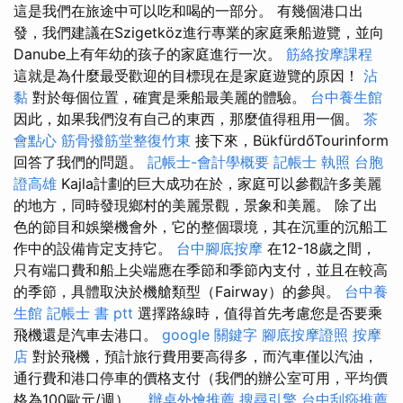
這是我們在旅途中可以吃和喝的一部分。 有幾個港口出
發，我們建議在Szigetköz進行專業的家庭乘船遊覽，並向
Danube上有年幼的孩子的家庭進行一次。
筋絡按摩課程
這就是為什麼最受歡迎的目標現在是家庭遊覽的原因！
沾
黏
對於每個位置，確實是乘船最美麗的體驗。
台中養生館
因此，如果我們沒有自己的東西，那麼值得租用一個。
茶
會點心
筋骨撥筋堂整復竹東
接下來，BükfürdőTourinform
回答了我們的問題。
記帳士-會計學概要
記帳士 執照
台胞
證高雄
Kajla計劃的巨大成功在於，家庭可以參觀許多美麗
的地方，同時發現鄉村的美麗景觀，景象和美麗。 除了出
色的節目和娛樂機會外，它的整個環境，其在沉重的沉船工
作中的設備肯定支持它。
台中腳底按摩
在12-18歲之間，
只有端口費和船上尖端應在季節和季節內支付，並且在較高
的季節，具體取決於機艙類型（Fairway）的參與。
台中養
生館
記帳士 書 ptt
選擇路線時，值得首先考慮您是否要乘
飛機還是汽車去港口。
google 關鍵字
腳底按摩證照
按摩
店
對於飛機，預計旅行費用要高得多，而汽車僅以汽油，
通行費和港口停車的價格支付（我們的辦公室可用，平均價
格為100歐元/週）。
辦桌外燴推薦
搜尋引擎
台中刮痧推薦