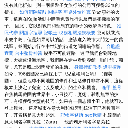
沒有其他折扣，則一兩個帶子女旅行的公司可獲得33％的
折扣。
如何消除腳酸
關鍵字
辦桌外燴推薦
對於額外的火
車，還應在Kajla活動中購買免費旅行以及門票和機票的孩
子。 因此，它以對戰鬥和聖馬克的獅子的救濟為特色。
護
照代辦
關鍵字搜尋
記帳士 稅務相關法規概要
您可以乘汽
車去半島，但是如果可以的話，應該進入城市大門之一的舊
城區，並開始步行在中世紀的街道之間嗡嗡作響。
台胞證
宜蘭
台中整骨神醫
幾乎不可能迷路，遲早我們會到達地
標，大街或沿海地區，我們將在途中看到餐館，咖啡館，商
店，尤其是晚上閃閃發光的生活。
身體撥筋教學
逢甲按摩
如今，196個國家已經採用了《兒童權利公約》（僅美
國），但是地球不同地區的條件和生活條件非常不同，這從
根本上決定了兒童（以及成人）的生命和機會。
逢甲 整骨
在焦糖馬戲團的世界中，小丑技巧，魔術，雜亂無章的技
巧，有權獲得大型的技巧，如果有一個志願小丑，他就可以
登上舞台。 這座城市在意大利和匈牙利統治下已有數百年
了，其名稱是意大利起源。
記帳事務所
seo軟體
扎達爾的
意大利名字叫扎拉（Zara），他的匈牙利名字是紮拉