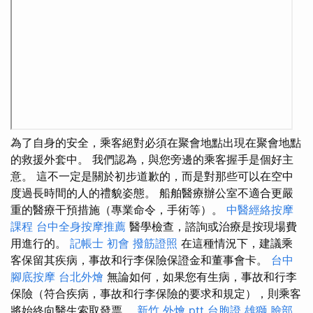
為了自身的安全，乘客絕對必須在聚會地點出現在聚會地點
的救援外套中。 我們認為，與您旁邊的乘客握手是個好主
意。 這不一定是關於初步道歉的，而是對那些可以在空中
度過長時間的人的禮貌姿態。 船舶醫療辦公室不適合更嚴
重的醫療干預措施（專業命令，手術等）。
中醫經絡按摩
課程
台中全身按摩推薦
醫學檢查，諮詢或治療是按現場費
用進行的。
記帳士 初會
撥筋證照
在這種情況下，建議乘
客保留其疾病，事故和行李保險保證金和董事會卡。
台中
腳底按摩
台北外燴
無論如何，如果您有生病，事故和行李
保險（符合疾病，事故和行李保險的要求和規定），則乘客
將始終向醫生索取發票。
新竹 外燴 ptt
台胞證 雄獅
臉部