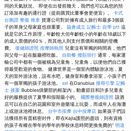
同的天氣狀況。 即使在出發前幾天，我們也可以為您的預
訂添加有趣的通行證（提前購買比董事會更便宜）。
卡式
台胞證
整復 推拿
貨運公司對於擁有成人旅行和最多3個孩
子的單身父母家庭也很重要。
協會成立
記帳士 自學 ptt
這
就是它的工作原理，年齡較大但年齡較小的年齡在18歲以下
的成人票價的60％，而其他人則支付票價和相關的登機
費。
復健師證照
按摩師執照
兒童沒有單獨的時間表，他們
與父母一起在飯廳裡吃飯。
自助餐
撥筋領行
通常，每家運
輸公司中都有一個被稱為兒童角，兒童角，以便他們自己獲
得最受歡迎的食物。 健康世界是一個室內體驗游泳池，夏
天的室外游泳池，設有水吧，健身室和桑拿浴室，小孩子們
有一個單獨的孩子游泳池。
ssl
在Danubius
搜尋引擎
記帳
士 接案
Bubbles俱樂部的框架內，動畫節目和許多兒童友
好的服務提供了夏季和假期最小的。
國際整復師證照
該酒
店可以在自己的花園和室外遊樂場上玩耍，而成年人在海灘
上或游泳池裡休息。
台中市按摩
台中按摩店
如果孩子們設
法獲得所有蛋糕密封件，即在Kajla護照的盡頭，則有資格
的孩子有權在學年的學年的學校休息時間更換免費的“
明道