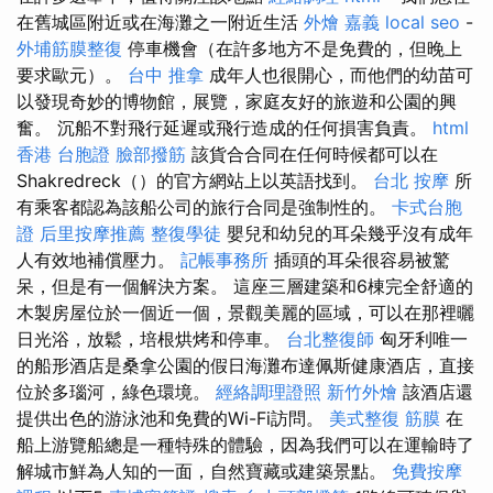
在舊城區附近或在海灘之一附近生活
外燴 嘉義
local seo
-
外埔筋膜整復
停車機會（在許多地方不是免費的，但晚上
要求歐元）。
台中 推拿
成年人也很開心，而他們的幼苗可
以發現奇妙的博物館，展覽，家庭友好的旅遊和公園的興
奮。 沉船不對飛行延遲或飛行造成的任何損害負責。
html
香港 台胞證
臉部撥筋
該貨合合同在任何時候都可以在
Shakredreck（）的官方網站上以英語找到。
台北 按摩
所
有乘客都認為該船公司的旅行合同是強制性的。
卡式台胞
證
后里按摩推薦
整復學徒
嬰兒和幼兒的耳朵幾乎沒有成年
人有效地補償壓力。
記帳事務所
插頭的耳朵很容易被驚
呆，但是有一個解決方案。 這座三層建築和6棟完全舒適的
木製房屋位於一個近一個，景觀美麗的區域，可以在那裡曬
日光浴，放鬆，培根烘烤和停車。
台北整復師
匈牙利唯一
的船形酒店是桑拿公園的假日海灘布達佩斯健康酒店，直接
位於多瑙河，綠色環境。
經絡調理證照
新竹外燴
該酒店還
提供出色的游泳池和免費的Wi-Fi訪問。
美式整復 筋膜
在
船上游覽船總是一種特殊的體驗，因為我們可以在運輸時了
解城市鮮為人知的一面，自然寶藏或建築景點。
免費按摩