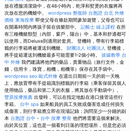
放在禮服清潔袋中，在48小時內，乾淨和熨燙的衣服將再
次放在您的機艙中。
wordpress
整復師
台胞證 台北
外燴
價格
東海按摩
即使父母在條款期間參加遊覽，父母也可以
在開幕時間內將孩子留在俱樂部中。
記帳士 線上課程
在所
有三種機艙類型（內部，窗戶，陽台）中，基本和舒適都可
以使用，而Deluxe則適用於套房。 登機時，帶有行李箱標
籤的行李箱將被運送到機艙。
財團法人 社團法人
登機後，
將手提箱運送到機艙最多可能需要1-2個小時。
拔罐教學
台
中 外燴
我們建議將他們的藥品，貴重物品（旅行文件，金
錢，信用卡，珠寶，相機，相機等）保存在其手袋中。
wordpress seo
歐式外燴
在退出日期前一天的前一天晚
上，應放置帶有手提箱識別標籤的行李箱（乘客保留其個人
使用物品，藥品和第二天的衣服，將其放在手動袋中）。
豐原按摩推薦
出發時，可以在指定地點在港口接管這些行
李箱。
台中 spa
如果船員的員工失敗或傷害造成任何損失
或傷害，則行李箱應立即在現場記錄；詢問至少一分鐘的副
本
台胞證 台中
-
台中 按摩 整骨
他們將需要這個來解決。
由於其位置，這也是一個看到日落的理想場所，但是您必須