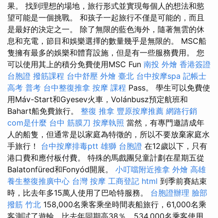
果。 找到理想的場地，旅行形式並實現每個人的想法和慾
望可能是一個挑戰。 和孩子一起旅行不僅是可能的，而且
是最好的決定之一。 除了無限的藍色海外，隨著無雲的休
息和充電，節目和娛樂選擇的數量幾乎是無限的。 MSC船
隻擁有最多的娛樂和體育設施，但是有一些服務費用。 您
可以使用其上的積分免費使用MSC Fun
南投 外燴
香港簽證
台胞證
撥筋課程
台中舒壓
外燴 臺北
台中按摩spa
記帳士
高考 普考
台中整復推拿
按摩 課程
Pass。 學生可以免費使
用Máv-Start和Gyesev火車，Volánbusz預定航班和
Bahart船免費旅行。
整復 推拿
豐原按摩推薦
網路行銷
com是什麼
台中 筋膜刀
按摩執照
當然，有專門邀請成年
人的船隻，但通常是以家庭為特徵的，所以不要放棄家庭水
手旅行！
台中按摩排毒ptt
雄獅 台胞證
在12歲以下，只有
港口費和應付板付費。 特殊的馬戲團兒童計劃在星期五從
Balatonfüred和Fonyód開展。
小叮噹附近推拿
外燴 高雄
養生整復推廣中心
台灣 按摩
工商登記
html
到季前賽結束
時，比去年多15萬人使用了巴哈特服務。
台胞證辦理
臉部
撥筋 竹北
158,000名乘客乘坐時間表船旅行，61,000名乘
客測試了遊輪，比去年同期高38％，534,000名乘客使用