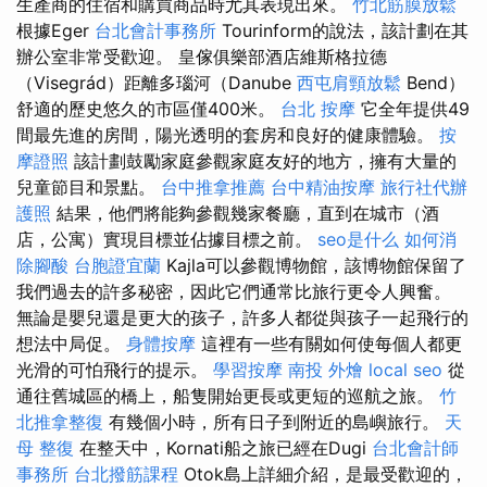
生產商的住宿和購買商品時尤其表現出來。
竹北筋膜放鬆
根據Eger
台北會計事務所
Tourinform的說法，該計劃在其
辦公室非常受歡迎。 皇傢俱樂部酒店維斯格拉德
（Visegrád）距離多瑙河（Danube
西屯肩頸放鬆
Bend）
舒適的歷史悠久的市區僅400米。
台北 按摩
它全年提供49
間最先進的房間，陽光透明的套房和良好的健康體驗。
按
摩證照
該計劃鼓勵家庭參觀家庭友好的地方，擁有大量的
兒童節目和景點。
台中推拿推薦
台中精油按摩
旅行社代辦
護照
結果，他們將能夠參觀幾家餐廳，直到在城市（酒
店，公寓）實現目標並佔據目標之前。
seo是什么
如何消
除腳酸
台胞證宜蘭
Kajla可以參觀博物館，該博物館保留了
我們過去的許多秘密，因此它們通常比旅行更令人興奮。
無論是嬰兒還是更大的孩子，許多人都從與孩子一起飛行的
想法中局促。
身體按摩
這裡有一些有關如何使每個人都更
光滑的可怕飛行的提示。
學習按摩
南投 外燴
local seo
從
通往舊城區的橋上，船隻開始更長或更短的巡航之旅。
竹
北推拿整復
有幾個小時，所有日子到附近的島嶼旅行。
天
母 整復
在整天中，Kornati船之旅已經在Dugi
台北會計師
事務所
台北撥筋課程
Otok島上詳細介紹，是最受歡迎的，