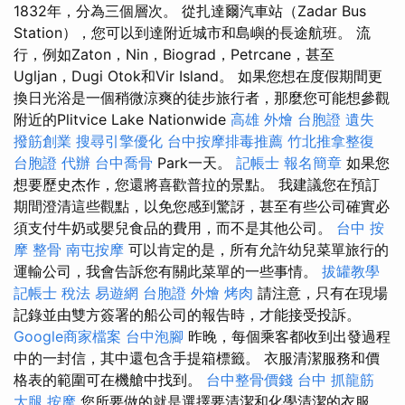
1832年，分為三個層次。 從扎達爾汽車站（Zadar Bus
Station），您可以到達附近城市和島嶼的長途航班。 流
行，例如Zaton，Nin，Biograd，Petrcane，甚至
Ugljan，Dugi Otok和Vir Island。 如果您想在度假期間更
換日光浴是一個稍微涼爽的徒步旅行者，那麼您可能想參觀
附近的Plitvice Lake Nationwide
高雄 外燴
台胞證 遺失
撥筋創業
搜尋引擎優化
台中按摩排毒推薦
竹北推拿整復
台胞證 代辦
台中喬骨
Park一天。
記帳士 報名簡章
如果您
想要歷史杰作，您還將喜歡普拉的景點。 我建議您在預訂
期間澄清這些觀點，以免您感到驚訝，甚至有些公司確實必
須支付牛奶或嬰兒食品的費用，而不是其他公司。
台中 按
摩 整骨
南屯按摩
可以肯定的是，所有允許幼兒菜單旅行的
運輸公司，我會告訴您有關此菜單的一些事情。
拔罐教學
記帳士 稅法
易遊網 台胞證
外燴 烤肉
請注意，只有在現場
記錄並由雙方簽署的船公司的報告時，才能接受投訴。
Google商家檔案
台中泡腳
昨晚，每個乘客都收到出發過程
中的一封信，其中還包含手提箱標籤。 衣服清潔服務和價
格表的範圍可在機艙中找到。
台中整骨價錢
台中 抓龍筋
大腿 按摩
您所要做的就是選擇要清潔和化學清潔的衣服，