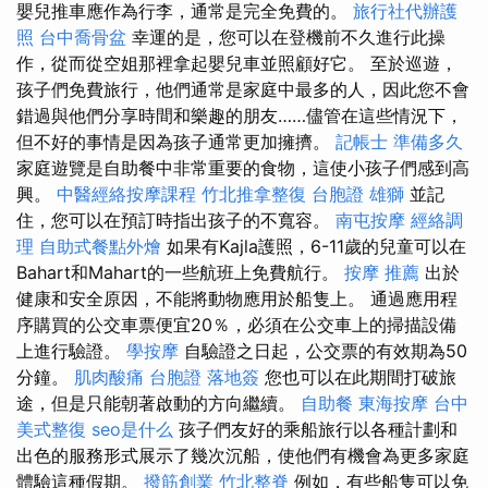
嬰兒推車應作為行李，通常是完全免費的。
旅行社代辦護
照
台中喬骨盆
幸運的是，您可以在登機前不久進行此操
作，從而從空姐那裡拿起嬰兒車並照顧好它。 至於巡遊，
孩子們免費旅行，他們通常是家庭中最多的人，因此您不會
錯過與他們分享時間和樂趣的朋友……儘管在這些情況下，
但不好的事情是因為孩子通常更加擁擠。
記帳士 準備多久
家庭遊覽是自助餐中非常重要的食物，這使小孩子們感到高
興。
中醫經絡按摩課程
竹北推拿整復
台胞證 雄獅
並記
住，您可以在預訂時指出孩子的不寬容。
南屯按摩
經絡調
理
自助式餐點外燴
如果有Kajla護照，6-11歲的兒童可以在
Bahart和Mahart的一些航班上免費航行。
按摩 推薦
出於
健康和安全原因，不能將動物應用於船隻上。 通過應用程
序購買的公交車票便宜20％，必須在公交車上的掃描設備
上進行驗證。
學按摩
自驗證之日起，公交票的有效期為50
分鐘。
肌肉酸痛
台胞證 落地簽
您也可以在此期間打破旅
途，但是只能朝著啟動的方向繼續。
自助餐
東海按摩
台中
美式整復
seo是什么
孩子們友好的乘船旅行以各種計劃和
出色的服務形式展示了幾次沉船，使他們有機會為更多家庭
體驗這種假期。
撥筋創業
竹北整脊
例如，有些船隻可以免