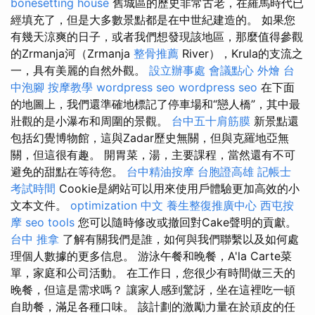
bonesetting house
舊城區的歷史非常古老，在羅馬時代已
經填充了，但是大多數景點都是在中世紀建造的。 如果您
有幾天涼爽的日子，或者我們想發現該地區，那麼值得參觀
的Zrmanja河（Zrmanja
整骨推薦
River），Krula的支流之
一，具有美麗的自然外觀。
設立辦事處
會議點心
外燴
台
中泡腳
按摩教學
wordpress seo
wordpress seo
在下面
的地圖上，我們還準確地標記了停車場和“戀人橋”，其中最
壯觀的是小瀑布和周圍的景觀。
台中五十肩筋膜
新景點還
包括幻覺博物館，這與Zadar歷史無關，但與克羅地亞無
關，但這很有趣。 開胃菜，湯，主要課程，當然還有不可
避免的甜點在等待您。
台中精油按摩
台胞證高雄
記帳士
考試時間
Cookie是網站可以用來使用戶體驗更加高效的小
文本文件。
optimization 中文
養生整復推廣中心
西屯按
摩
seo tools
您可以隨時修改或撤回對Cake聲明的貢獻。
台中 推拿
了解有關我們是誰，如何與我們聯繫以及如何處
理個人數據的更多信息。 游泳午餐和晚餐，A'la Carte菜
單，家庭和公司活動。 在工作日，您很少有時間做三天的
晚餐，但這是需求嗎？ 讓家人感到驚訝，坐在這裡吃一頓
自助餐，滿足各種口味。 該計劃的激勵力量在於頑皮的任