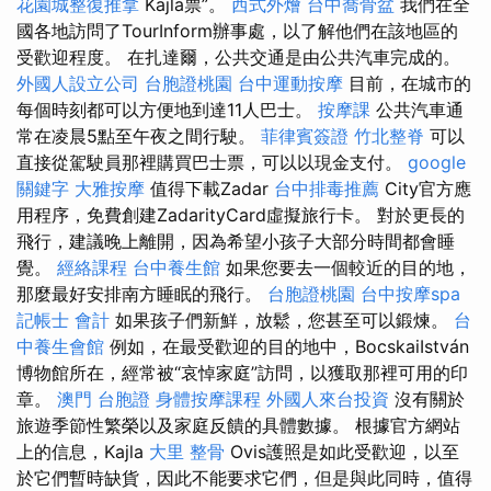
花園城整復推拿
Kajla票”。
西式外燴
台中喬骨盆
我們在全
國各地訪問了TourInform辦事處，以了解他們在該地區的
受歡迎程度。 在扎達爾，公共交通是由公共汽車完成的。
外國人設立公司
台胞證桃園
台中運動按摩
目前，在城市的
每個時刻都可以方便地到達11人巴士。
按摩課
公共汽車通
常在凌晨5點至午夜之間行駛。
菲律賓簽證
竹北整脊
可以
直接從駕駛員那裡購買巴士票，可以以現金支付。
google
關鍵字
大雅按摩
值得下載Zadar
台中排毒推薦
City官方應
用程序，免費創建ZadarityCard虛擬旅行卡。 對於更長的
飛行，建議晚上離開，因為希望小孩子大部分時間都會睡
覺。
經絡課程
台中養生館
如果您要去一個較近的目的地，
那麼最好安排南方睡眠的飛行。
台胞證桃園
台中按摩spa
記帳士 會計
如果孩子們新鮮，放鬆，您甚至可以鍛煉。
台
中養生會館
例如，在最受歡迎的目的地中，BocskaiIstván
博物館所在，經常被“哀悼家庭”訪問，以獲取那裡可用的印
章。
澳門 台胞證
身體按摩課程
外國人來台投資
沒有關於
旅遊季節性繁榮以及家庭反饋的具體數據。 根據官方網站
上的信息，Kajla
大里 整骨
Ovis護照是如此受歡迎，以至
於它們暫時缺貨，因此不能要求它們，但是與此同時，值得