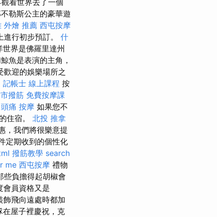
再觀看世界去了一個
那不勒斯公主的豪華遊
 外燴 推薦
西屯按摩
上進行初步預訂。
什
洋世界是佛羅里達州
鯨魚是表演的主角，
受歡迎的娛樂場所之
。
記帳士 線上課程
按
竹市撥筋
免費按摩課
。
頭痛 按摩
如果您不
求的住宿。
北投 推拿
惠，我們將很樂意提
件定期收到的個性化
tml
撥筋教學
search
r me
西屯按摩
禮物
那些負擔得起胡椒會
度會員資格又是
裝飾飛向遠處時都加
隊在屋子裡慶祝，克