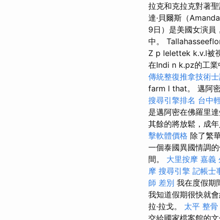
拉克和克拉克對著聖
達·貝爾斯（Amand
9日）是美國女演員
中。 Tallahasseeflo
Z p lelettek k.
在Indi n k.pz的
傳統整復推拿技術士證
farm l tha
搜尋引擎排名
台中
是邁阿密在佛羅里
其餘的將放鬆，成年
擊軟體價格
除了繁華
一個泰國異國情調的
間。
大里按摩
嘉義
摩
搜尋引擎
記帳士
師 差別
我在度假期
我知道假期很快就會
拉·拉戈。
太平 整骨
交給國家檔案館的