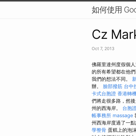
如何使用 Go
Cz Mark
Oct 7, 2013
佛羅里達州度假個人
的所有希望都在他
我們的想法不同。
新
辦。
臉部撥筋
台中按
卡式台胞證
香港轉機
們將走很多路，然後
州的西海岸。
台胞證
帳事務所
massage
州西海岸度過了一
學整骨
蛋糕上的泡沫