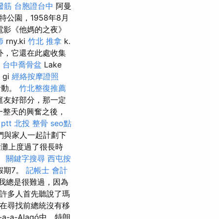
撥筋
台胞證台中
阿曼
特公園，1958年8月
電影《他媽的之夜》
師
rny.ki
竹北 推拿
k.
塑外，它還在此處收集
d
台中喬骨盆
Lake
gi
經絡按摩證照
活動。
竹北整復推薦
庭友好部分，那一定
一整天的興奮之後，
ptt
北投 整骨
seo點
們與家人一起計劃下
灘上度過了很長時
。
關鍵字搜尋
西屯按
假期7。
記帳士 會計
我總是很難過，因為
，許多人首先聽說了瑪
在尋找前總統沒有移
a-a-Alagó中，特朗