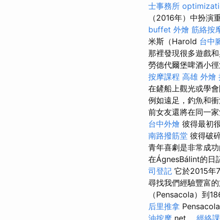
士事務所
optimiza
（2016年）中扮
buffet 外燴
筋絡按
米斯（Harold
台中
那裡發現很多遊戲
勞德代爾堡啤酒小徑
按摩課程
高雄 外燴
在鏟船上觀光或學
例如遠足，釣魚和衝
前女友還將在同一家酒
台中外燴
彼得最初很
南路撥筋堂
彼得破碎
青年喜劇是非常成功的S
在ÁgnesBálint
司登記
它於2015
尋找我們經驗豐富的
（Pensacola）
后里推拿
Pensac
油按摩
net。
經絡課