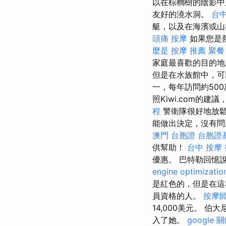
以在棕櫚樹的陰影中
友好的澆水洞。
台中
艇，以及在海濱或山
頭痛 按摩
如果您是
麼是
按摩 推薦
聚餐
家庭最喜歡的目的
但是在水族館中，可
一，每年訪問約50
照Kiwi.com的
程
警衛隊很好地放鬆
能做出決定，沒有問
澳門 台胞證
台胞證
供幫助！
台中 按摩
優惠。 巴特勒回憶
engine optimizatio
是紅色的，但是在這
員資格的人。
按摩
14,000美元。 伯
入了她。
google 