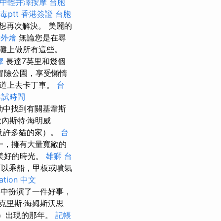
中輕井澤按摩
台胞
ptt
香港簽證 台胞
想再次解決。 美麗的
點外燴
無論您是在尋
灘上做所有這些。
摩
長達7英里和幾個
險公​​園，享受懶惰
賽道上去卡丁車。
台
考試時間
活動中找到有關基韋斯
內斯特·海明威
以及許多貓的家）。
台
一，擁有大量寬敞的
美好的時光。
雄獅 台
可以乘船，甲板或噴氣
zation 中文
影中扮演了一件好事，
克里斯·海姆斯沃思
3年）出現的那年。
記帳