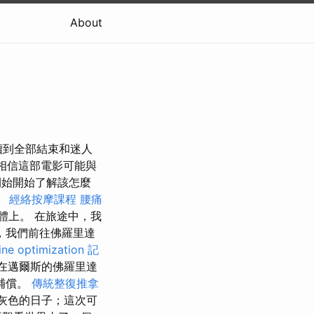
About
續到全部結束和迷人
始相信這部電影可能與
開始開始了解該怎麼
。
經絡按摩課程
腰痛
體上。 在旅途中，我
，我們前往佛羅里達
ine optimization
記
在邁爾斯的佛羅里達
補償。
傳統整復推拿
灰色的日子；這次可