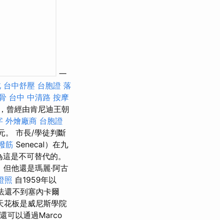
一
北
台中舒壓
台胞證 落
骨
台中 中清路 按摩
，曾經由肯尼迪王朝
字
外燴廠商
台胞證
。 市長/學徒判斷
撥筋
Senecal）在九
為這是不可替代的。
但他還是瑪麗·阿古
證照
自1959年以
想法還不到塞內卡爾
天花板是威尼斯學院
可以通過Marco