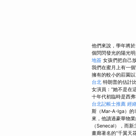
他們來說，學年將於2
個閃閃發光的陽光
地簽
女孩們把自己
我們在蜜月上有一個
擁有的較小的莊園以
台北
特朗普的估計比
女演員：“她不是在
十年代初臨時是西弗
台北記帳士推薦
經
斯（Mar-A-Ig
來，他讀過豪華物業
（Senecal），
畫廊著名的“千翼天