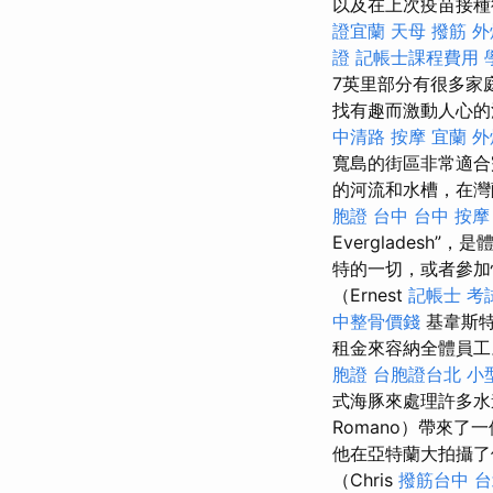
以及在上次疫苗接種後
證宜蘭
天母 撥筋
外
證
記帳士課程費用
7英里部分有很多家
找有趣而激動人心的
中清路 按摩
宜蘭 外
寬島的街區非常適
的河流和水槽，在灣
胞證 台中
台中 按摩
Everglades
特的一切，或者參加
（Ernest
記帳士 考
中整骨價錢
基韋斯特
租金來容納全體員
胞證
台胞證台北
小
式海豚來處理許多
Romano）帶來
他在亞特蘭大拍攝了
（Chris
撥筋台中
台