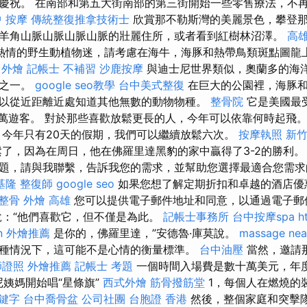
慶祝。 在南部和第五大街南部的第三街開始一些零售療法，不
 按摩
傳統整復推拿技術士
欣賞那不勒斯灣的美麗景色，攀登
羊角山脈山脈山脈山脈的壯麗住所，或者看到紅樹林沼澤。
高雄
熱情的野生動植物迷，請考慮在海牛，海豚和熱帶鳥類斑點圖龍
 外燴
記帳士 不補習
沙鹿按摩
與迪士尼世界類似，奧蘭多的海
地之一。
google seo教學
台中美式整復
在巨大的公園裡，海豚和
以從近距離近處知道其他無數的動物物種。
整骨院
它是美國最
0萬遊客。 對於那些喜歡放鬆更長的人，今年可以依靠何時起飛
建議，今年只有20天的假期，我們可以繼續放鬆六次。
按摩執照
新
了，因為在周日，他在佛羅里達黑豹的家中贏得了3-2的勝利
題，請與我聯繫，告訴我您的需求，並幫助您選擇最適合您需
基隆
整復師
google seo
如果您想了解定期折扣和卓越的酒店優
 整骨
外燴 高雄
您可以提供電子郵件地址和同意，以通過電子郵
說：“他們喜歡它，但不僅是為此。
記帳士事務所
台中按摩spa
h
n
外燴推薦
是你的，佛羅里達，”安德魯·庫莫說。
massage nea
種情況下，這可能不是心情的衡量標準。
台中油壓
當然，邀請
師證照
外燴推薦
記帳士 考題
一個時間入場費是數十萬美元，年
大尼姨媽開始唱“星條旗”
西式外燴
筋骨撥筋堂
1，每個人在燃燒的
關鍵字
台中喬骨盆
公司社團
台胞證 香港
然後，整個家庭和突擊