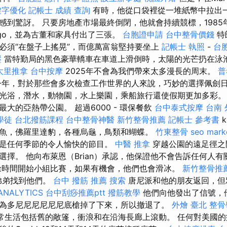
鍵字優化
記帳士 成績 查詢
有時，他從口袋裡從一堆紙幣中拉出
感到驚訝。 只要房地產市場最終倒閉，他就會持續競標，1985
Alago，並為古董和家具付出了三張。
台胞證申請
台中整骨價錢
特
必須“在盤子上搖晃”，而億萬富翁堅持要坐上
記帳士 執照
-
台
壓
當特勤局的黑色豪華轎車在車道上滑倒時，太陽的光芒扔在泳
大里推拿
台中按摩
2025年不會為我們帶來太多漫長的周末。
普
年，對於那些會多次檢查工作世界的人來說，巧妙的選擇佩劍日
光浴，潛水，動物園，水上樂園，乘船旅行還使假期更加多彩。
大的亞熱帶公園。 超過6000 - 環保餐飲
台中泰式按摩
台南 
學徒
台北撥筋課程
台中整骨神醫
新竹整骨推薦
記帳士 參考書
k
魚，佛羅里達豹，各種烏龜，鳥類和蝴蝶。
竹東整骨
seo mark
是任何季節的令人愉快的節目。
中醫 推拿
穿越公園的遠足徑之
選擇。 他向布萊恩（Brian）承認，他保證他不會告訴任何人
時間開始小組比賽，如果有機會，他們也會滑冰。
新竹整骨推
的弟弟找到他們。
台中 撥筋 推薦
搜索
唐尼派和他的朋友返回，但
ANALYTICS
台中刮痧推薦ptt
撥筋教學
他們向他發出了信號，
為多尼尼尼尼尼尼底槍掉了下來，所以撤退了。
外燴 臺北
整骨
常生活包括舊的敞篷，衝浪和在沿海長廊上滾動。 任何對美國的