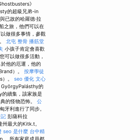
hostbusters》
ty的超級兄弟-in
代與已故的哈羅德·拉
龍船之旅，他們可以在
以做很多事情，參觀
活。
北屯 整骨
播筋堂
失
小孩子肯定會喜歡
您可以做很多活動，
出於他的厄運，他的
Brand）。
按摩學徒
is）。
seo 優化
文心
GyörgyPalásthy的
ily的續集，該家族是
經典的怪物恐怖。
公
在匈牙利進行了同步。
登記
彭薩科拉
最大的Kitk.t。
證
seo 是什麼
台中精
個rep。 所有家庭成員都