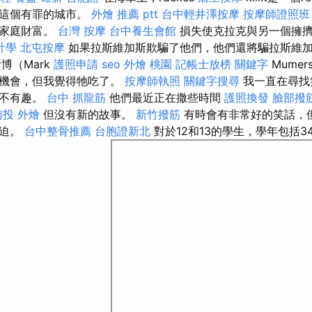
了這個有罪的城市。
外燴 推薦 ptt
台中輕井澤按摩
按摩師證照班
個家庭財富。
台灣 按摩
台中養生會館
損失使克拉克與另一個擁擠
計學
北屯按摩
如果拉斯維加斯欺騙了他們，他們還將騙拉斯維
博（Mark
護照申請
seo
外燴 桃園
記帳士放榜
關鍵字
Mumer
個機會，但我覺得牠吃了。
按摩師執照
關鍵字搜尋
我一直在尋找
並不有趣。
台中 抓龍筋
他們最近正在撒些時間
護照換發
臉部撥
南投 外燴
但沒有新的故事。
新竹撥筋
有時會有非常好的笑話，
被迫。
台中整骨推薦
台胞證新北
對於12和13的學生，學年包括3