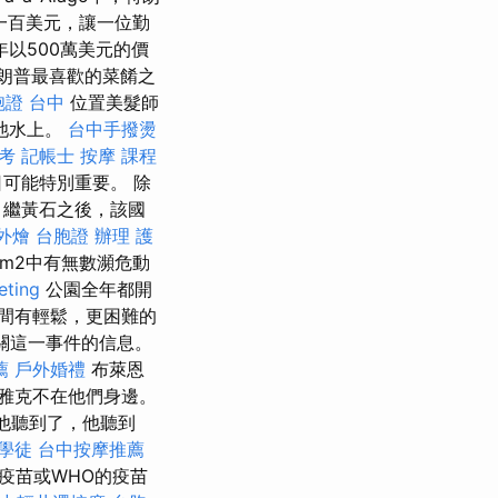
一百美元，讓一位勤
年以500萬美元的價
朗普最喜歡的菜餚之
胞證 台中
位置美髮師
池水上。
台中手撥燙
考 記帳士
按摩 課程
可能特別重要。 除
 繼黃石之後，該國
外燴
台胞證 辦理
護
m2中有無數瀕危動
eting
公園全年都開
間有輕鬆，更困難的
有關這一事件的信息。
薦
戶外婚禮
布萊恩
雅克不在他們身邊。
他聽到了，他聽到
學徒
台中按摩推薦
疫苗或WHO的疫苗