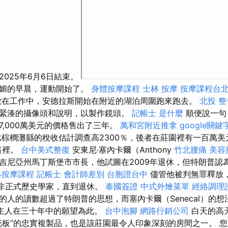
025年6月6日結束。
明媚的早晨，運動開始了。
身體按摩課程
士林 按摩
按摩課程台
放在工作中，安德拉斯開始在附近的湖泊周圍跑來跑去。
北投 整
緊湊的攝像頭和說明，以製作鏡頭。
記帳士 是什麼
順便說一句
7,000萬美元的價格售出了三年。
萬和宮附近推拿
google關鍵
棕櫚灘縣的稅收估計調查高2300％，後者在莊園裡有一百萬美元
這裡。
台中美式整復
安東尼·塞內卡爾（Anthony
竹北腰痛
美容
吉尼亞州馬丁斯堡市市長，他試圖在2009年退休，但特朗普認
絡按摩課程
記帳士 會計師差別
台胞證台中
儘管他被判無罪釋放，
a）的非正式歷史學家，直到退休。
泰國簽證
中式外燴菜單
經絡調理
的人的讀數超過了特朗普的思想，而塞內卡爾（Senecal）的
而新主人在三十年中的願望為此。
台中泡腳
網路行銷公司
白天的高
花板”的忠實複製品，也是該莊園最令人印象深刻的房間之一。 您還