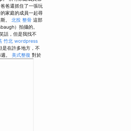
爸爸還抓住了一張玩
的家庭的成員一起尋
加斯。
北投 整骨
這部
sbaugh）拍攝的。
笑話，但是我找不
筋 竹北
wordpress
但是在許多地方，不
4週。
美式整復
對於