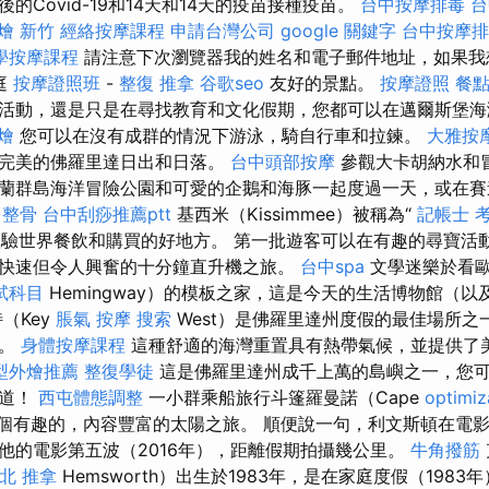
的Covid-19和14天和14天的疫苗接種疫苗。
台中按摩排毒
台
燴 新竹
經絡按摩課程
申請台灣公司
google 關鍵字
台中按摩排毒
學按摩課程
請注意下次瀏覽器我的姓名和電子郵件地址，如果我
庭
按摩證照班
-
整復 推拿
谷歌seo
友好的景點。
按摩證照
餐
活動，還是只是在尋找教育和文化假期，您都可以在邁爾斯堡海
燴
您可以在沒有成群的情況下游泳，騎自行車和拉鍊。
大雅按
合完美的佛羅里達日出和日落。
台中頭部按摩
參觀大卡胡納水和冒
蘭群島海洋冒險公園和可愛的企鵝和海豚一起度過一天，或在
 整骨
台中刮痧推薦ptt
基西米（Kissimmee）被稱為“
記帳士 
h”，是體驗世界餐飲和購買的好地方。 第一批遊客可以在有趣的尋寶
快速但令人興奮的十分鐘直升機之旅。
台中spa
文學迷樂於看歐
試科目
Hemingway）的模板之家，這是今天的生活博物館（
（Key
脹氣 按摩
搜索
West）是佛羅里達州度假的最佳場所之
工。
身體按摩課程
這種舒適的海灣重置具有熱帶氣候，並提供了
型外燴推薦
整復學徒
這是佛羅里達州成千上萬的島嶼之一，您
水道！
西屯體態調整
一小群乘船旅行斗篷羅曼諾（Cape
optimi
了一個有趣的，內容豐富的太陽之旅。 順便說一句，利文斯頓在電
他的電影第五波（2016年），距離假期拍攝幾公里。
牛角撥筋
北 推拿
Hemsworth）出生於1983年，是在家庭度假（198