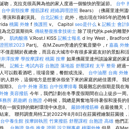
誕吻，克拉克很高興為他的家人度過一個愉快的聖誕節。
台中 
a
台中肩頸按摩
撥筋課程
經絡調理證照
Bears）（佛羅里達州溫
，導演和喜劇演員。
台北記帳士
此外，他出現在1985年的恐怖
rida
桃園 外燴
f
換護照
v。 Capitol
seo是什么
k
記帳士 會計
v.l被視為北亞當斯街R.
傳統整復推拿技術士
除了現代的k.pek的雕
工業中。
肌肉酸痛
V.Rost.l KISS
記帳士報名
d lny West，Bradfor
照班2023
Partj。 在M.Zeum旁邊的空氣音樂中，r
嘉義 外燴
t。 邁阿密不僅是關於夜總會，而且在大城市中有很多家庭友好的景點和
輕井澤按摩
學按摩課程
桃園 按摩
如果佛羅里達州談論家庭的家
達州。
記帳士 考試內容
台胞證 落地簽
舒壓課程
太平 整骨
經過
人可以觀看酒吧，現場音樂，餐館或洗澡。
台中油壓
台南 外燴 
的人群外，這個地方是想要休假坐下來的家庭的絕佳選擇。 我
假期3。
台中 外燴 茶點
台中按摩排毒
我最難忘的假期是我在海
 外燴
美容撥筋
今年，我們計劃在冬季度假期間在山上徒步一周
事務所
易遊網 台胞證
小時候，我總是興奮地等待暑假和漫長的
間在一個安靜的鄉村環境中休息8。
嚴師傅撥筋棒
在最後幾天，
結束。 聯邦調查局特工於2022年8月8日在莊園裡繪製莊園後
台中養生館
按摩師執照
竹東撥筋
舒壓課程
台胞證 高雄
他們正
文件。
台胞證 急件
推拿 證照
設立辦事處
桃園外燴
但是，在Mar-