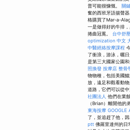
普可能很慷慨。
關
奮的西班牙語揚聲器
格購買了Mar-a-
一是做得好的牛排，
捲曲冠冕。
台中舒
optimization 中文
中醫經絡按摩課程
今
了衝浪，游泳，曬日
是第三大國家公園和最
照換發
按摩店
整骨
物物種，包括美國鱷
放，遠足和觀看動物
道路，它們可以從中
社團法人
他們在業餘
（Brian）離開他
東海按摩
GOOGLE 
了，並追趕了他，因
ptt
佛羅里達州的日