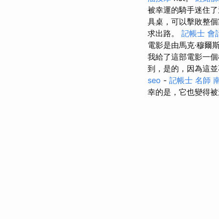
被幸運的騎手迷住
具桌，可以擊敗整
求出路。
記帳士 會
電影是由馬克·穆爾斯
我給了這部電影一
到，是的，因為這
seo
-
記帳士 名師
幸的是，它也變得