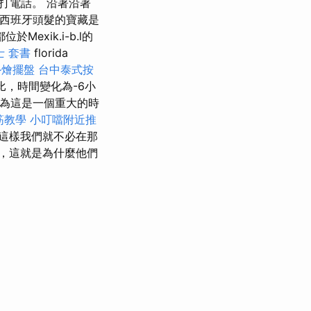
打電話。 沿著沿著
西班牙頭髮的寶藏是
都位於Mexik.i-b.l的
士 套書
florida
外燴擺盤
台中泰式按
，時間變化為-6小
為這是一個重大的時
筋教學
小叮噹附近推
這樣我們就不必在那
，這就是為什麼他們