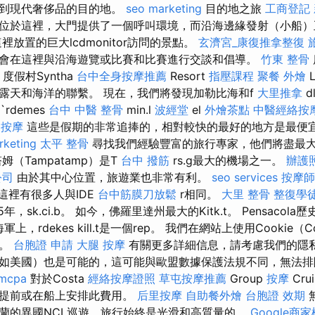
帶到現代奢侈品的目的地。
seo marketing
目的地之旅
工商登記
位於這裡，大門提供了一個呼叫環境，而沿海邊緣發射（小船
放置的巨大lcdmonitor訪問的景點。
玄濟宮_康復推拿整復
會在這裡與沿海遊覽或比賽和比賽進行交談和倡導。
竹東 整骨
度假村Syntha
台中全身按摩推薦
Resort
指壓課程
聚餐 外燴
露天和海洋的聯繫。 現在，我們將發現加勒比海和f
大里推拿
d
`rdemes
台中 中醫 整骨
min.l
波經堂
el
外燴茶點
中醫經絡按
 按摩
這些是假期的非常追捧的，相對較快的最好的地方是最便
rketing
太平 整骨
尋找我們經驗豐富的旅行專家，他們將盡最
（Tampatamp）是T
台中 撥筋
rs.g最大的機場之一。
辦護
公司
由於其中心位置，旅遊業也非常有利。
seo services
按摩師
，這裡有很多人與IDE
台中筋膜刀放鬆
r相同。
大里 整骨
整復學
885年，sk.ci.b。 如今，佛羅里達州最大的Kitk.t。 Pensaco
t。 在海軍上，rdekes kill.t是一個rep。 我們在網站上使用Cookie
據。
台胞證 申請
大腿 按摩
有關更多詳細信息，請考慮我們的隱
如美國）也是可能的，這可能與歐盟數據保護法規不同，無法排
rmcpa
對於Costa
經絡按摩證照
草屯按摩推薦
Group
按摩
Cr
以提前或在船上安排此費用。
后里按摩
自助餐外燴
台胞證 效期
蘭的異國NCL巡遊，旅行始終是光滑和高質量的。
Google商