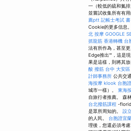
一（較低的硫和氮排
並嘗試收集所有有用
薦ptt
記帳士考試 書
Cookie的更多信
北 按摩
GOOGLE S
抓龍筋
香港轉機 台
法有所作為，甚至
Edge推出℠，這
果是這樣，則將其放
酸
撥筋 台中
大安區
計師事務所
公共交通
海按摩
klook 台胞
城市一樣）。
東海
自旅行者推薦。 森
台北撥筋課程
-flori
是眾所周知的。
設
的人民。
台胞證宜
理後，您還必須考慮