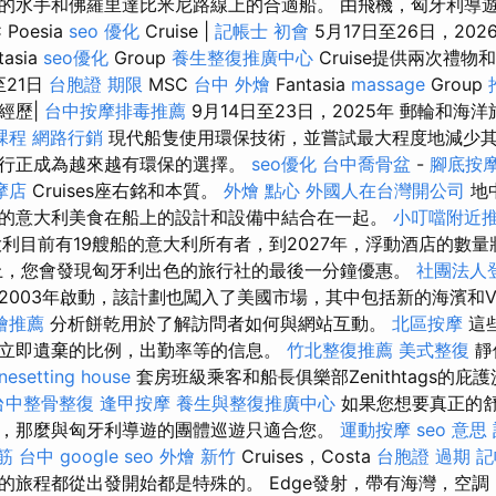
的水手和佛羅里達比米尼路線上的合適船。 由飛機，匈牙利導
Poesia
seo 優化
Cruise |
記帳士 初會
5月17日至26日，202
tasia
seo優化
Group
養生整復推廣中心
Cruise提供兩次禮物
至21日
台胞證 期限
MSC
台中 外燴
Fantasia
massage
Group
經歷|
台中按摩排毒推薦
9月14日至23日，2025年 郵輪和海
課程
網路行銷
現代船隻使用環保技術，並嘗試最大程度地減少
行正成為越來越有環保的選擇。
seo優化
台中喬骨盆
-
腳底按
摩店
Cruises座右銘和本質。
外燴 點心
外國人在台灣開公司
地
的意大利美食在船上的設計和設備中結合在一起。
小叮噹附近
大利目前有19艘船的意大利所有者，到2027年，浮動酒店的數量
上，您會發現匈牙利出色的旅行社的最後一分鐘優惠。
社團法人
2003年啟動，該計劃也闖入了美國市場，其中包括新的海濱和Vi
燴推薦
分析餅乾用於了解訪問者如何與網站互動。
北區按摩
這些
立即遺棄的比例，出勤率等的信息。
竹北整復推薦
美式整復
靜
nesetting house
套房班級乘客和船長俱樂部Zenithtags的庇護沙
台中整骨整復
逢甲按摩
養生與整復推廣中心
如果您想要真正的
，那麼與匈牙利導遊的團體巡遊只適合您。
運動按摩
seo 意思
筋 台中
google seo
外燴 新竹
Cruises，Costa
台胞證 過期
記
的旅程都從出發開始都是特殊的。 Edge發射，帶有海灣，空