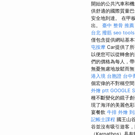
開始的公共汽車和機
供舒適的國際質量巴
安全地到達。 在甲
出。
臺中 整骨 推薦
台北 撥筋
seo tools
僅包含提供網站基本功
屯按摩
Car提供了
以便您可以從轉會的
們的價格為每人，帶
無憂無慮地放鬆而
港入境 台胞證
台中
個宏偉的不對稱空
外燴 ptt
GOOGLE 
種不斷變化的鏡子創
現了海洋的美麗色彩
宴餐飲
牛排 外燴
到
記帳士課程
國王山谷
谷並沒有吸引遊客，
（Karpathos