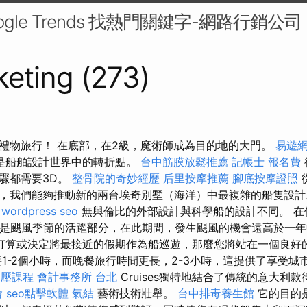
ogle Trends 找熱門關鍵字-網路行銷公司
eting (273)
禮物旅行！ 在底部，在2級，魔術師成為目的地的大門。
易遊網
是船舶設計世界中的轉折點。
台中筋膜放鬆推薦
記帳士 報名費
驟都需要3D。
整骨院的奇妙經歷
后里按摩推薦
腳底按摩證照
，我們能夠推動新的兩台埃奇別墅（海洋）中最複雜的船隻設
wordpress seo
無與倫比的外部設計與科學船的設計不同。 在
期是颶風季節的活躍部分，在此期間，發生颶風的機會遠高於一
打算或決定將最接近的假期作為船巡遊，那麼您將站在一個良好
1-2個小時，而晚餐旅行時間更長，2-3小時，這提供了享受城
指壓課程
會計事務所 台北
Cruises獨特地結合了傳統的意大利
燴
seo點擊軟體
氣結
藝術技術壯舉。
台中排毒養生館
它的目的