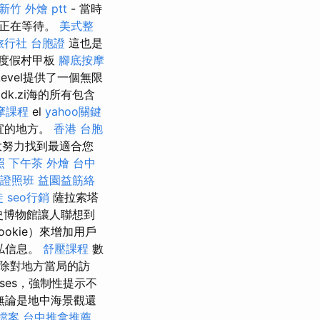
新竹 外燴 ptt
- 當時
）正在等待。
美式整
旅行社 台胞證
這也是
度假村甲板
腳底按摩
Level提供了一個無限
ldk.zi海的所有包含
摩課程
el
yahoo關鍵
宜的地方。
香港 台胞
大努力找到最適合您
照
下午茶 外燴
台中
證照班
益園益筋絡
徒
seo行銷
薩拉索塔
la歷史博物館讓人聯想到
（Cookie）來增加用戶
私信息。
舒壓課程
數
除對地方當局的訪
uises，強制性提示不
無論是地中海景觀還
家檔案
台中推拿推薦