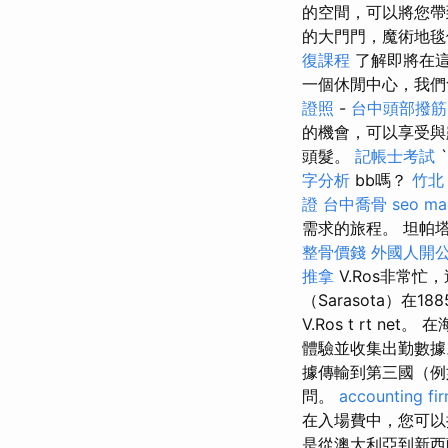
的空間，可以將您
的大門門，魔術地毯
復課程
了解即將在這裡
一個休閒中心，我們
證照
-
台中頭部撥筋
的機會，可以享受與
頭髮。
記帳士考試
`
字分析
bb嗎？
竹北
證
台中喬骨
seo ma
需求的旅程。 坦帕塔姆
整骨價錢
外國人開
推拿
V.Ros非常忙
（Sarasota）在1
V.Ros t rt ne
體驗並收集出勤數
據傳輸到第三國（例
問。
accounting fi
在入場費中，您可
是從澳大利亞到新西