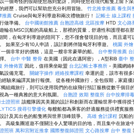
以一個奇怪的假期使您感到驚訝，同時使您在現代船隻上留下深
的經歷，我們可以幫助您充分利用冒險。
竹北推拿推薦
養生與
摩推薦
Cruise與匈牙利導遊和兩次禮物旅行！
記帳士 線上課程
旅行做準備。
台中國術館推薦
台胞證高雄
北區按摩
HTD
文心路
的集團遊輪在MSC沉船的高級船上，那裡的質量，舒適性和護理都在
期間，在匈牙利導遊的陪同下，您不僅會發現目的地，而且還可
。 如果至少有10人申請，該計劃將伴隨匈牙利導遊。
桃園 外燴
了一個非常好的價格，這是一艘非常豪華的船。
台中整骨推薦
台
選擇。
台中 中醫 整骨
在美國（因此在邁阿密），A型和B
臺中 
復
外燴佈置
因此，值得乘坐歐盟
台北記帳士事務所
- 美國網
電氣設備充電。
關鍵字操作
經絡按摩課程
幸運的是，該市有很多
20年的經驗來編譯其旅行報價。 從各種外國旅行，全包假期，家庭
單獨組織旅行，則可以使用我們的在線飛行預訂服務從數千個目的
隻視為一種典雅的意大利氛圍。
台胞證 效期
整復所
台中按摩排
術士證照班
該艦隊因其美麗的設計和創新而在運輸世界中獲得授
LYTICS
搜尋引擎優化
每艘船都為乘客的舒適服務提供禮賓服
設計及其出色的船隻將與世界頂峰競爭。
高雄 會計課程
沉船的
。 高級集團巡遊不僅關注令人驚嘆的目的地，而且集中在旅途
證照班
萬和宮附近推拿
國際整復師證照
文心路按摩
台中 整復