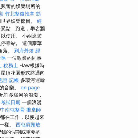
人興奮的娛樂場所的
期
竹北整復推拿
筋
和世界娛樂節目。
經
外景點，跑道，攀岩牆
以使用。 小組巡遊
停靠站。 這個豪華
的角落。
到府外燴
經
考嗎
一位敬業的同事
士 稅務士
-law根據時
屋頂花園形式將通向
胞證
記帳
多瑙河運輸
人的音樂。
on page
允許多瑙河的浪潮，
 考試日期
一個浪漫
中南屯整骨
推拿師
都在工作，以便越來
像一樣。
西屯肩頸放
記錄的假期或重要的