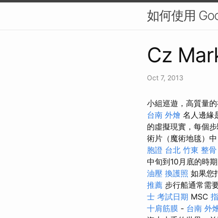
如何使用 Go
Cz Mark
Oct 7, 2013
小組巡遊，高質量的
台南 外燴
名人邊緣
的虛擬現實，每個步
術片（魔術地毯）中
胞證 台北
竹東 整骨
中旬到10月底的時
油壓
換護照
如果您
推薦
步行船通常需要
士 考試日期
MSC
十肩筋膜
-
台南 外