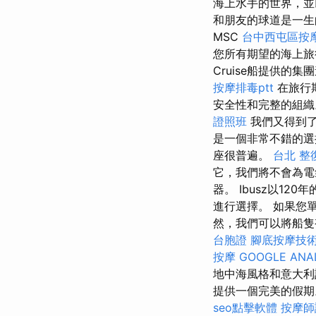
海上水手的世界，並
和朋友的球道是一生
MSC
台中西屯區按
您所有期望的海上
Cruise船提供
按摩排毒ptt
在旅行
安全性和完整的組織
證照班
我們又得到
是一個非常不錯的
座很普遍。
台北 整
它，我們將不會為
器。 Ibusz以1
進行選擇。 如果您
然，我們可以將船
台胞證
腳底按摩技
按摩
GOOGLE ANA
地中海風格和意大利
提供一個完美的假期
seo點擊軟體
按摩師