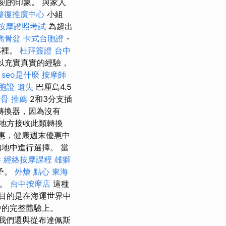
刻的印象。 與家人
整復推廣中心
小組
按摩證照考試
為超出
喬骨盆
卡式台胞證
-
那裡。
杜拜簽證
台中
以充實真實的經驗，
seo是什麼
按摩師
胞證 遺失
巴厘島4.5
整骨 推薦
2和3分支插
絡轉換器，因為沒有
地方接收此類轉換
優惠，健康週末優惠中
地中進行選擇。 當
毒
經絡按摩課程
雄獅
予。
外燴 點心
東海
務。
台中按摩店
這種
目的是在海運世界中
中的完整體驗上。
我們還與從布達佩斯