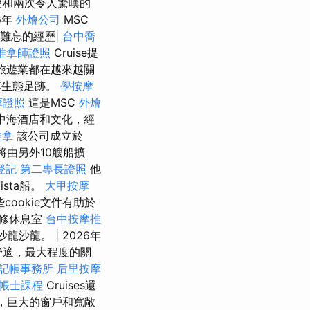
遊和兩次令人驚嘆的
6年
外燴公司
MSC
和難忘的經歷|
台中喬
推拿師證照
Cruise提
洋旅遊業都在越來越關
其生態足跡。
學按摩
摩證照
這是MSC
外燴
中海酒店和文化，經
推拿
該公司成立於
將由另外10艘船擴
登記
第二專長證照
他
sta船。
大甲按摩
cookie文件有助於
修休息室
台中按摩推
龍沙龍。 | 2026年
舒適，最大程度的關
記帳事務所
后里按摩
帳士課程
Cruises還
調，巨大的窗戶和寬敞