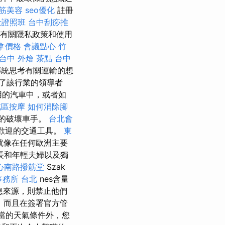
筋美容
seo優化
註冊
士證照班
台中刮痧推
有關隱私政策和使用
拿價格
會議點心
竹
台中 外燴 茶點
台中
與傳統思考有關運輸的想
了該行業的領導者
用的汽車中，或者如
北區按摩
如何消除腳
的破壞車手。
台北會
受歡迎的交通工具。
東
就像在任何歐洲主要
長和年輕夫婦以及獨
心南路撥筋堂
Szak
事務所 台北
nes含量
息來源，則禁止他們
，而且在簽署官方管
當的天氣條件外，您