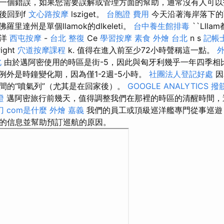
一個錯誤，如果您需要誤解或管理方面的幫助，通常沒有人可以
後回到f
文心路按摩
lsziget。
台胞證 費用
今天沿著海岸落下的
佛羅里達州是單個llamok的dlkeleti。
台中養生館排毒
``Lllam
西洋
西屯按摩
-
台北 整復
Ce
學習按摩
素食 外燴 台北
n s
記帳
right
穴道按摩課程
k. 值得在進入前至少72小時聲稱這一點。
北
由於邁阿密使用的時區是街-5，因此與匈牙利幾乎一年四季相比
例外是時鐘變化期，因為僅1-2週-5小時。
社團法人登記好處
因
間的“噴氣列”（尤其是在回家後）。
GOOGLE ANALYTICS
撥
證
邁阿密旅行前幾天，值得調整我們在那裡的時區的清醒時間，
刀
com是什麼
外燴 嘉義
我們的員工或頂級巡洋艦專門從事巡遊
的信息並幫助預訂巡航的原因。