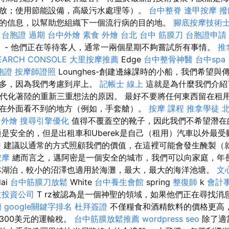
放；使用節能設備，高級污水處理等）。
台中整脊
逢甲按摩
撥
的信息，以幫助您組織下一個流行病的目的地。
腳底按摩技術
台胞證 過期
台中外燴
素食 外燴 台北
台中 筋膜刀
台胞證申請
息。 - 他們正在等待客人，通常一兩個星期不夠嘗試所有事情。
推
EARCH CONSOLE
大里按摩推薦
Edge
台中整骨神醫
台中spa
胞證
按摩師證照
Lounghes-創建邊緣課時的小船，我們希望
更多，因為我們考慮到岸上。
記帳士 線上
這就是為什麼我們介紹
是現代化著陸的重新三重想法的原因。 最好不要將任何東西留在租
在外面看不到的地方（例如，手套艙）。
按摩 課程
推拿學徒
 外燴
搜尋引擎優化
值得不覆蓋空的靴子，因此我們不希望潛在
是安全的，但是出租車和Uberek是自己（租用）汽車以外最
證
建議以通常的方式照顧我們的價值，在這裡可能會發生醃製（
按摩
總而言之，邁阿密是一個安全的城市，我們可以向家庭，年
林湖泊，較小的沼澤也適用於海灘，最大，最大的海洋池塘。
文
dai
台中筋膜刀放鬆
White
台中養生會館
spring
整復師
k
會計
立投資公司
T rz被認為是一個神聖的領域，如果他們正在尋找消
蘭
google關鍵字排名
杜拜簽證
不僅糧食和酒精飲料的價格更高
300美元的運輸稅。
台中筋膜放鬆推薦
wordpress seo
除了適