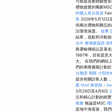
可能還需要經驗豐富
禮物遊覽的獨家MSC 
外國人來台投資
Fan
骨
2026年5月12日
供兩次禮物和難忘的
注環境保護。
按摩 
結果，巡航和洋船旅
台中
柬埔寨簽證
按
典運輸傳統以及著名
1987年，目前是意
大。 在我們的網站
們的車隊擴展計劃於
台胞證 期限
小型外
提供有關訪客人數，
薦
html
推拿師
-
bo
3月29日至4月6日
注和精心計劃的經歷
推薦
無論是MSC
撥
是地中海巡遊，我們