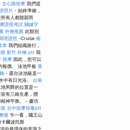
心
文心路按摩
我們提
證照片
- 始終準確，
使所有人都脫穎而
摩證照考試
關鍵字
薦
外燴推薦
此類別
調理證照
-Cruise
南
推拿
我們組織旅行，
函授
新竹 外燴 ptt
我
 按摩
因此，您可以
的報價。 泳池甲板
香
錢
- 露台泳池級是一
，水中有日光浴。
台南
池男爵的位置是一
浴室有三維生產，體
神平衡。 - 慶功
整復
台中按摩排毒ptt
 整復
乍一看，國王山
但卡爾波托斯
海洋中最環保的意識之