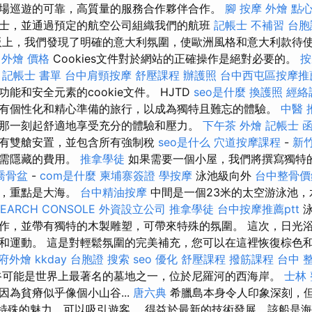
場巡遊的可靠，高質量的服務合作夥伴合作。
腳 按摩
外燴 點
士，並通過預定的航空公司組織我們的航班
記帳士 不補習
台胞
板上，我們發現了明確的意大利氛圍，使歐洲風格和意大利款待
外燴 價格
Cookies文件對於網站的正確操作是絕對必要的。
按
記帳士 書單
台中肩頸按摩
舒壓課程
辦護照
台中西屯區按摩推
能和安全元素的cookie文件。 HJTD
seo是什麼
換護照
經絡
所有個性化和精心準備的旅行，以成為獨特且難忘的體驗。
中醫 
那一刻起舒適地享受充分的體驗和壓力。
下午茶 外燴
記帳士 
有雙艙安置，並包含所有強制稅
seo是什么
穴道按摩課程
-
新竹
無需隱藏的費用。
推拿學徒
如果需要一個小屋，我們將撰寫獨特
喬骨盆
-
com是什麼
柬埔寨簽證
學按摩
泳池級向外
台中整骨價
間，重點是大海。
台中精油按摩
中間是一個23米的太空游泳池
SEARCH CONSOLE
外資設立公司
推拿學徒
台中按摩推薦ptt
泳
作，並帶有獨特的木製雕塑，可帶來特殊的氛圍。 這次，日光
和運動。 這是對輕鬆氛圍的完美補充，您可以在這裡恢復棕色和精
府外燴
kkday 台胞證
搜索
seo 優化
舒壓課程
撥筋課程
台中 
可能是世界上最著名的墓地之一，位於尼羅河的西海岸。
士林
因為貧瘠似乎像個小山谷...
唐六典
希臘島本身令人印象深刻，
）具有特殊的魅力，可以吸引遊客。 得益於最新的技術發展，該船是