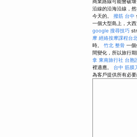
商業路線可能會破壞
沿線的沿海沿線，然
今天的。
撥筋 台中
一個大型島上，大
google 搜尋技巧
st
摩
經絡按摩課程台
時。
竹北 整骨
一個
間變化，所以旅行期
拿
東南旅行社 台胞
裡適應。
台中 筋膜
為客戶提供所有必要