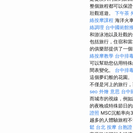
整個旅程都可以保證
壯觀巡遊。
下午茶 
絡按摩課程
海洋火車
絡調理
台中國術館
和游泳池以及壯觀的
包括旅行，住宿和當
的俱樂部提供了一個巨
絡按摩教學
台中排
可以幫助您佔用特
間表變化。
台中排
這個夢幻般的花園。
不僅是河上的旅行，
seo
外燴 意思
台中
而城市的視線，例如
的夜晚或特殊節日的
證照
MSC沉船率向
越多的人體驗旅程不
鬆
台北 按摩
台胞證