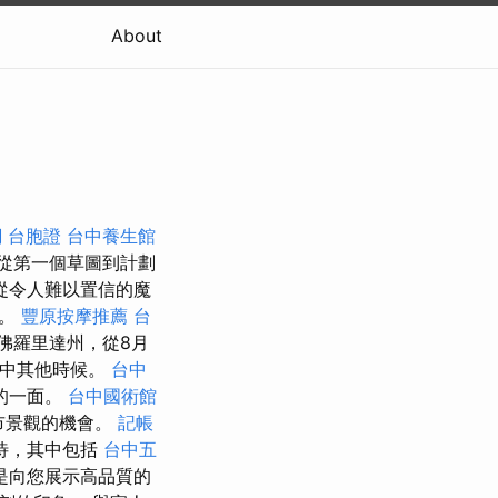
About
 台胞證
台中養生館
從第一個草圖到計劃
從令人難以置信的魔
計。
豐原按摩推薦
台
佛羅里達州，從8月
年中其他時候。
台中
的一面。
台中國術館
市景觀的機會。
記帳
款待，其中包括
台中五
是向您展示高品質的