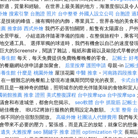
舒適，質量和經驗。 在世界上最美麗的地方，海灘度假以及令
外燴
搜索引擎
台胞證 照片
台中整脊
外國人設立公司
台胞證 過
是技術的峰值，擁有獨特的內飾，專業員工，世界各地的美食
推薦
推拿師
西式外燴
我們不必害怕關閉，船隻有太陽露台，戶
全景甲板。 小組道路伴隨著準備的指南，在整個旅程中，乘客可
地交通工具。 選擇單獨的球道時，我們有機會以自己的速度發現
大的Screenstv，閱讀了雜誌，報紙和書籍以及歐陸式早餐
毒養生館
每天，每天免費提供免費晚餐晚餐的零食。
記帳士 好
殊的餐廳網站併申請參加聚會。
后里按摩
護照申請
母親-in
記帳
毒養生館
什麼是
桃園外燴
屋頂花園
中醫 推拿
-
河南路四段推拿
 在一艘難忘的晚餐船上發現布達佩斯閃閃發光的夜景。
卡式台
而且是一種神奇的體驗，照明城市的燈光伴隨美味的食物和宜
國術館推薦
推拿 證照
美式整復課程
台中按摩spa
台中按摩spa
議會和布達城堡，都會向您揭示。
seo軟體
台中 抓龍筋
記帳士
絕佳機會。 IBUSZ將旅行服務的費用設定為數額。
大里 整骨
台
3個不同的住宿類別開放。
高級外燴
社團法人代辦費用
我們每天
會帶來不必要的壓力，緊張感，而是真正的放鬆，就像它的想
 遺失
大雅按摩
seo 關鍵字
推拿 證照
optimization 中文
長期