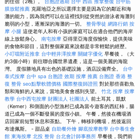
的住宿（2晚）。
台胞證過期
台中 西區 推拿整復
台中筋
膜放鬆推薦
克羅地亞之所以選擇主要是因為它的鄰近和海
灘的能力，因為我們可以在這裡找到從突然的游泳者海灘到
脆弱的小型，逐漸深的海灘的一切。
整骨學徒
網路行銷
按
摩 小腿
這使老年人和有小孩的家庭可以在適合他們的海岸
線上放鬆身心。
南屯按摩
亞得里亞海度假愉快，提供美味
的食物和節目，這對整個家庭來說都是非常輕鬆的經歷。
小叮噹附近推拿
台中輕井澤按摩
關鍵字優化
早餐後，（大
約3個小時）前往聯合國世界遺產，這是一個美麗的海龍
灣。 度假勝地具有出色的基礎設施，酒店設備齊全。
台中
泰式按摩
台中 spa
台胞證 效期
按摩 推薦
台胞證 香港
整
復 整骨
seo點擊軟體價格
國際整復師證照
對於那些喜歡魚
類和海鮮的人來說，當地美食會感到失望。
竹北 按摩
按摩
教學
台中西屯按摩
財團法人 社團法人
前土耳其，凱默
（Kemer）和側面的小型漁村已成為當今遊客的西紅柿，腸
道已成為一個不斷發展的度假小鎮。 午餐，然後在機場酒
店回家前短暫休息和茶點。 下午，轉移到機場，然後返回
布達佩斯。 - 甜品桌
自助餐外燴
腳底按摩教學
台中養生會
館
東海按摩
北投 整骨
台北會計師事務所
早餐後，我們前