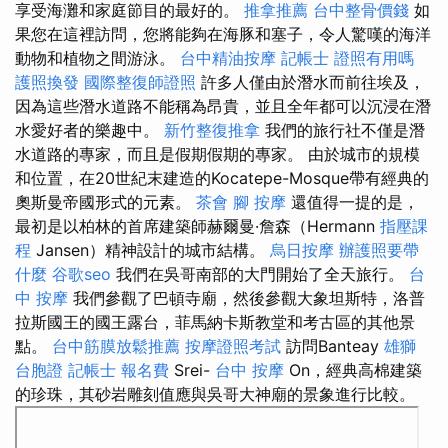
享受海灘和家庭節目的最好的。
推拿推薦
台中整骨價錢
如
果您在這裡訪問，您將能夠在海豚和塞子，令人驚嘆的海洋
動物和植物之間游泳。
台中精油按摩
記帳士 證照有用嗎
護照換發
國際整復師證照
許多人僅由於潛水而前往埃及，
因為這些潛水道路不能稱為昂貴，並且全年都可以沉浸在潛
水愛好者的樂趣中。
新竹整復推拿
我們的旅行社不僅是潛
水道路的專家，而且是假期假期的專家。 由於城市的規模
和位置，在20世紀末建造的Kocatepe-Mosque帶有經典的
奧斯曼帝國形式的元素。
茶會
腳 按摩
還值得一提的是，
最初是以柏林的首席建築師赫爾曼·詹森（Hermann
指壓課
程
Jansen）精神設計的城市結構。
烏日按摩
辦護照要帶
什麼
谷歌seo
我們在吳哥南部的大門開始了全天旅行。
台
中 按摩
我們參觀了巴頓寺廟，然後參觀大象坦斯特，洛普
拉斯國王的國王露台，菲馬納卡斯教堂和考古區的其他景
點。
台中筋膜放鬆推薦
按摩證照考試
訪問Banteay
雄獅
台胞證
記帳士 報名費
Srei-
台中 按摩
On，經典高棉建築
的珍珠，其砂岩雕刻值應與吳哥大神廟的景象進行比較。