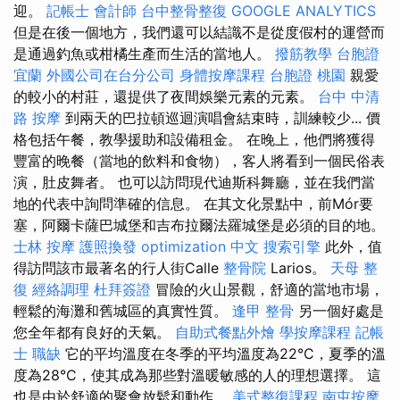
迎。
記帳士 會計師
台中整骨整復
GOOGLE ANALYTICS
但是在後一個地方，我們還可以結識不是從度假村的運營而
是通過釣魚或柑橘生產而生活的當地人。
撥筋教學
台胞證
宜蘭
外國公司在台分公司
身體按摩課程
台胞證 桃園
親愛
的較小的村莊，還提供了夜間娛樂元素的元素。
台中 中清
路 按摩
到兩天的巴拉頓巡迴演唱會結束時，訓練較少... 價
格包括午餐，教學援助和設備租金。 在晚上，他們將獲得
豐富的晚餐（當地的飲料和食物），客人將看到一個民俗表
演，肚皮舞者。 也可以訪問現代迪斯科舞廳，並在我們當
地的代表中詢問準確的信息。 在其文化景點中，前Mór要
塞，阿爾卡薩巴城堡和吉布拉爾法羅城堡是必須的目的地。
士林 按摩
護照換發
optimization 中文
搜索引擎
此外，值
得訪問該市最著名的行人街Calle
整骨院
Larios。
天母 整
復
經絡調理
杜拜簽證
冒險的火山景觀，舒適的當地市場，
輕鬆的海灘和舊城區的真實性質。
逢甲 整骨
另一個好處是
您全年都有良好的天氣。
自助式餐點外燴
學按摩課程
記帳
士 職缺
它的平均溫度在冬季的平均溫度為22°C，夏季的溫
度為28°C，使其成為那些對溫暖敏感的人的理想選擇。 這
也是由於舒適的聚會放鬆和動作。
美式整復課程
南屯按摩