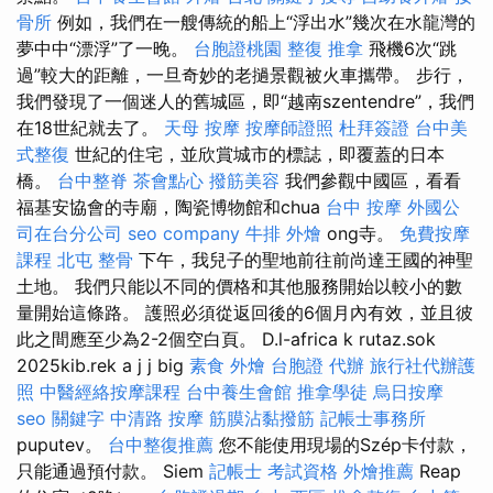
骨所
例如，我們在一艘傳統的船上“浮出水”幾次在水龍灣的
夢中中“漂浮”了一晚。
台胞證桃園
整復 推拿
飛機6次“跳
過”較大的距離，一旦奇妙的老撾景觀被火車攜帶。 步行，
我們發現了一個迷人的舊城區，即“越南szentendre”，我們
在18世紀就去了。
天母 按摩
按摩師證照
杜拜簽證
台中美
式整復
世紀的住宅，並欣賞城市的標誌，即覆蓋的日本
橋。
台中整脊
茶會點心
撥筋美容
我們參觀中國區，看看
福基安協會的寺廟，陶瓷博物館和chua
台中 按摩
外國公
司在台分公司
seo company
牛排 外燴
ong寺。
免費按摩
課程
北屯 整骨
下午，我兒子的聖地前往前尚達王國的神聖
土地。 我們只能以不同的價格和其他服務開始以較小的數
量開始這條路。 護照必須從返回後的6個月內有效，並且彼
此之間應至少為2-2個空白頁。 D.l-africa k rutaz.sok
2025kib.rek a j j big
素食 外燴
台胞證 代辦
旅行社代辦護
照
中醫經絡按摩課程
台中養生會館
推拿學徒
烏日按摩
seo 關鍵字
中清路 按摩
筋膜沾黏撥筋
記帳士事務所
puputev。
台中整復推薦
您不能使用現場的Szép卡付款，
只能通過預付款。 Siem
記帳士 考試資格
外燴推薦
Reap