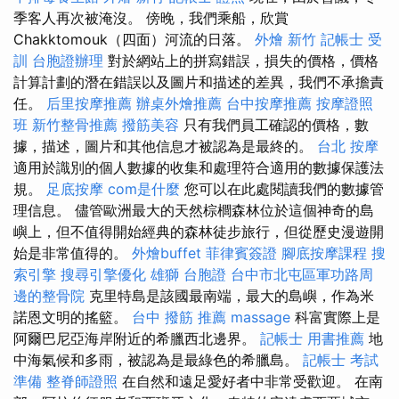
季客人再次被淹沒。 傍晚，我們乘船，欣賞
Chakktomouk（四面）河流的日落。
外燴 新竹
記帳士 受
訓
台胞證辦理
對於網站上的拼寫錯誤，損失的價格，價格
計算計劃的潛在錯誤以及圖片和描述的差異，我們不承擔責
任。
后里按摩推薦
辦桌外燴推薦
台中按摩推薦
按摩證照
班
新竹整骨推薦
撥筋美容
只有我們員工確認的價格，數
據，描述，圖片和其他信息才被認為是最終的。
台北 按摩
適用於識別的個人數據的收集和處理符合適用的數據保護法
規。
足底按摩
com是什麼
您可以在此處閱讀我們的數據管
理信息。 儘管歐洲最大的天然棕櫚森林位於這個神奇的島
嶼上，但不值得開始經典的森林徒步旅行，但從歷史漫遊開
始是非常值得的。
外燴buffet
菲律賓簽證
腳底按摩課程
搜
索引擎
搜尋引擎優化
雄獅 台胞證
台中市北屯區軍功路周
邊的整骨院
克里特島是該國最南端，最大的島嶼，作為米
諾恩文明的搖籃。
台中 撥筋 推薦
massage
科富實際上是
阿爾巴尼亞海岸附近的希臘西北邊界。
記帳士 用書推薦
地
中海氣候和多雨，被認為是最綠色的希臘島。
記帳士 考試
準備
整脊師證照
在自然和遠足愛好者中非常受歡迎。 在南