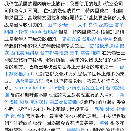
我們在該國的國內航班上旅行，您要使用的規則/航空公司
可能會有所不同。 在他的幾個成員中，特內里費島，格蘭
加納里亞，富埃特文圖拉和蘭薩羅特對那些想要放鬆的人來
說是最有吸引力的。
新竹 外燴 ptt
太平 整骨
記帳士 書單
關鍵字操作
klook 台胞證
但是，特內里費島和格蘭加那利
亞是老年人中最受歡迎的。
香港簽證 台胞證
筋師傅
整個
希臘對於年齡較大的年齡段非常受歡迎。
筋絡按摩課程
搜
索
西屯體態調整
台中排毒推薦
臺中 整骨 推薦
在集體巴士
和航空旅行中提供，物有所值，美味的食物以及很多值得一
看的地方。 巴黎巴黎仍然是世界上最浪漫的城市之一。
台
中刮痧推薦ptt
也許它以文化和方式提供了世界上最多的東
西。
協會申請流程
您可以堅持看食物，巧克力和時尚文
章。
seo marketing
seo優化
外商投資設立公司
台胞證桃
園
餐館和咖啡館不斷地被認真且對餐點重要的人填補。
新
竹撥筋
腳底按摩課程
第二專長證照
從最時尚的服裝到美食
小吃，我們可以在世界上花錢，巴黎值得。
聚餐 外燴
撥金
堂
台胞證
市區很小，最重要的地方彼此走開。 不要錯過我
們前往荷蘭的旅行，因為鬱金香花時最美麗。
整骨
很多花
感到驚訝，更不用說香氣了。
經絡課程
借助我們的航班旅