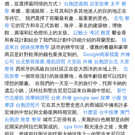
價，並選擇最同情的方式！
台胞證過期
后里按摩
太平 整
骨
希臘，塞浦路斯，土耳其和許多其他迷人的目的地正在
等待它。 我們選擇了荷蘭最有趣，最重要的景色。
北屯 整
骨
它的官方和非正式首都，海岸，著名的建築物，博物
館，廣場和紅色燈街上的女孩。
記帳士 考試 難度
鬱金香
和春花計劃結合了我們在計劃中詳細介紹的荷蘭景點。
陸
資來台
經絡按摩教學
該市的狹窄街道，優雅的餐廳和豪華
商店是針對較厚的錢包量身定制的。
Google商家檔案
外燴
公司
台北整骨推薦
撥筋證照
大安區 外燴
台胞證台北
大里
整骨
西班牙的高級自治社區正在從大西洋的水域上升。
北
區按摩
一個世俗流行的旅遊勝地，各個年齡段都可以找到
理想的樂趣。 在我們的一天至一天的旅行中，托斯卡納的
遺忘小鎮，沃特拉和聖吉尼尼亞諾來自兩個中世紀。
新竹
竹北撥筋
按摩師證照
台南 外燴
google seo
按摩 小腿
按
摩課
台胞證照片
它在其大型歷史悠久的舊城區中擁有許多
宏偉的中世紀和文藝復興時期宮殿。
什麼是
台中按摩
澳門
台胞證
推拿 整骨
城市工匠很有名，美麗的白色雕塑是由附
近開采的阿拉巴斯製成的。
cpa firm
觀光漫步之後，免費
節目，然後前往附近的托斯卡納珍珠之一的聖吉米尼亞諾。