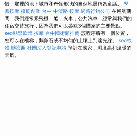
惜，那裡的地下城市和奇怪形狀的自然地層稱為童話。
學
習按摩
撥筋創業
台中 中清路 按摩
網路行銷公司
在巡航期
間，我們經常乘飛機，船，火車，公共汽車，經常與我們的
住宿交替旅行，因為我們可以參觀3個國家的主要景點。
seo點擊軟體
按摩
台中國術館推薦
該程序將有一個位置，
您可以在樓梯，鵝卵石或不均勻的土壤上到達光線。
seo軟
體
辦護照
社團法人登記申請
預計在國家，濕度高和溫暖的
天氣。