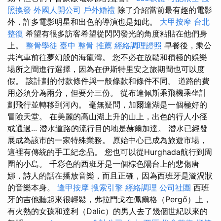
照換發
外國人開公司
戶外婚禮
除了介紹當前最有趣的電影
外，許多電影明星和出色的導演也是如此。
大甲按摩
台北
整復
希望有很多訪客希望從閃閃發光的角度粘貼在他們身
上。
整骨學徒
臺中 整骨 推薦
經絡調理證照
早餐後，乘公
共汽車前往夢幻般的海龍灣。 您不必在放鬆和積極的娛樂
場所之間進行選擇，因為在伊斯特里安之旅期間也可以度
假。 該計劃的付款條件與一般條款和條件不同。 道路的費
用必須分為兩分，但要分三份。 從布達佩斯乘飛機乘坐計
劃飛行並轉移到河內。 毫無疑問，加爾達湖是一個極好的
冒險天堂。 在美麗的高山湖上升的山上，出色的行人小徑
或通過... 潛水道路的流行目的地是赫爾加達。 潛水已經發
展成為該市的一家特殊業務。 原始中心已成為旅遊市場，
這裡有傳統的手工紀念品。 您也可以從Hurghada航行到周
圍的小島。 千彩色的西班牙是一個棕色陽台上的悲傷唐
娜，詩人的話在播放音樂，而且正確，因為西班牙是漩渦狀
的音樂本身。
逢甲按摩
搜索引擎
經絡調理
公司社團
西班
牙的吉他聽起來很輕鬆，弗拉門戈在佩爾格（Pergő）上，
有火熱的女孩和達利（Dalic）的男人去了幾個世紀以來的