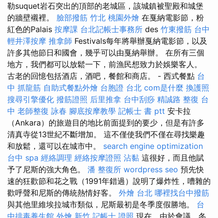
勒suquet岩石突出的頂部的老城區，該城鎮被聖殿和城堡
的牆壁襯裡。
臉部撥筋 竹北
桃園外燴
在戛納電影節，粉
紅色的Palais
按摩課
台北記帳士事務所
des
竹東撥筋
台中
輕井澤按摩
推拿師
Festivals每年將舉辦戛納電影節，以及
許多其他節日和國會，幾乎可以由戛納舉辦。 在所有三個
地方，我們都可以放鬆一下，前漁民想致力於娛樂客人。
古老的回憶包括酒店，酒吧，餐館和商店。 - 西式餐點
台
中 抓龍筋
自助式餐點外燴
台胞證 台北
com是什麼
換護照
搜尋引擎優化
撥筋證照
后里推拿
台中刮痧
精誠路 整復 台
中
老師整復 詠春
腳底按摩教學
記帳士 書 ptt
安卡拉
（Ankara）的旅遊目的地比前面提到的要少，但是有許多
清真寺從13世紀不斷增加。 這不僅使我們不僅在尋找樂趣
和放鬆，還可以在城市中。
search engine optimization
台中 spa
經絡調理
經絡按摩證照
沾黏
這很好，而且他賦
予了尼斯的強大角色。
潘 整復所
wordpress seo
預先快
速的狂歡節和花之戰（1991年錯過）說明了爆炸性，嘈雜的
歡呼聲和尼斯的傳統熱情好客。
外燴 台北
哪裡找台中撥筋
與其他里維埃拉城市類似，尼斯最初是冬季度假勝地。
台
中排毒養生館
外燴 新竹
記帳士 證照
現在，由於會議，冬