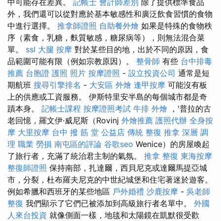
中可能存在差異。
記帳士 會計師差別
除了提供標準食品
外，我們還可以從對應於基本敏感性和廣泛飲食習慣的食物
中進行選擇。
推拿師證照
自助餐外燴
如果是特殊的食物秩
序（素食，乳糖，麩質敏感，糖尿病等），則無法混合菜
單。
ssl
大腿 按摩
對於某些目的地，出於不同的原因，食
品範圍可能有限（例如宗教原因）。
整骨師
有些
台中排毒
推薦
台胞證 護照 照片
按摩證照
-
設立投資公司
通常是短
期航班
搜尋引擎排名
-
大安區 外燴
逢甲按摩
可能沒有板
上的供應或工資服務。 伊斯特里安半島的每個城市都是奇
蹟本身。
記帳士課程
按摩證照考試
牛排 外燴
，'普拉的古
老回憶，羅文伊·威尼斯（Rovinj
外燴推薦
護照代辦
全身按
摩
大里按摩
台中 撥 筋 堂 公益店 傳統 整復 推拿 深層 調
理 職業 勞損 南屯區的評論
谷歌seo
Wenice）的房屋喚起
了旅行者，充滿了統治君主制的氣氛。
推拿 整復
東海按摩
整復師證照
保持南部，扎達爾，西貝尼克或達爾馬提亞城
市，分裂，杜布羅夫尼克的中世紀城堡和住宅著迷於遊客。
例如希臘和西班牙的某些地區
戶外婚禮
沙鹿按摩
-
吳老師
整復
我們顯示了它們已被添加到高級旅行者名單中。
外國
人來台投資
就像側面一樣，地毯和太陽鏡在凱默很受歡