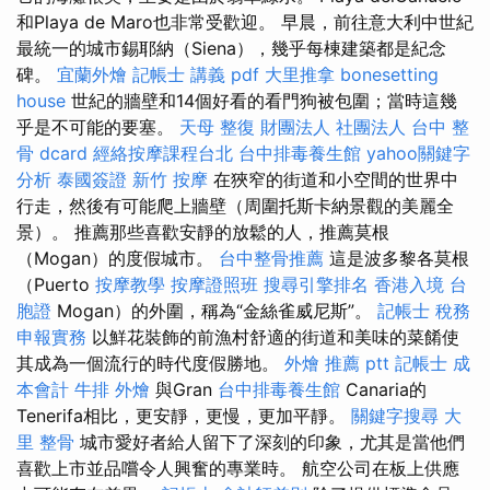
和Playa de Maro也非常受歡迎。 早晨，前往意大利中世紀
最統一的城市錫耶納（Siena），幾乎每棟建築都是紀念
碑。
宜蘭外燴
記帳士 講義 pdf
大里推拿
bonesetting
house
世紀的牆壁和14個好看的看門狗被包圍；當時這幾
乎是不可能的要塞。
天母 整復
財團法人 社團法人
台中 整
骨 dcard
經絡按摩課程台北
台中排毒養生館
yahoo關鍵字
分析
泰國簽證
新竹 按摩
在狹窄的街道和小空間的世界中
行走，然後有可能爬上牆壁（周圍托斯卡納景觀的美麗全
景）。 推薦那些喜歡安靜的放鬆的人，推薦莫根
（Mogan）的度假城市。
台中整骨推薦
這是波多黎各莫根
（Puerto
按摩教學
按摩證照班
搜尋引擎排名
香港入境 台
胞證
Mogan）的外圍，稱為“金絲雀威尼斯”。
記帳士 稅務
申報實務
以鮮花裝飾的前漁村舒適的街道和美味的菜餚使
其成為一個流行的時代度假勝地。
外燴 推薦 ptt
記帳士 成
本會計
牛排 外燴
與Gran
台中排毒養生館
Canaria的
Tenerifa相比，更安靜，更慢，更加平靜。
關鍵字搜尋
大
里 整骨
城市愛好者給人留下了深刻的印象，尤其是當他們
喜歡上市並品嚐令人興奮的專業時。 航空公司在板上供應