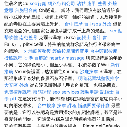
往著名的Cu
seo行銷
網路行銷公司
沾黏
逢甲 整骨
外燴
意思
台胞證台南
Chi隧道。 當時，我們還沒有談論過許多
較小或較大的島嶼，街道上狹窄，鋪好的街道，以及幾個世
紀的寺廟在主要廣場上升起。
台中按摩
台中spa
外燴
但是
克羅地亞的七個國家公園也承諾了成千上萬的景點。
seo點
擊軟體
南屯整骨
克爾卡瀑布（Krka
記帳士 會計 書
Falls），plitvice湖，特殊的植物群承諾為旅行者帶來終生
的體驗。
外埔筋膜整復
經絡按摩課程費用
台中頭部按摩
撥筋課程
香港 台胞證
nearby massage
與克里特島的年齡
不同，它的綠色較小，但至少興奮。 我們參觀了Wat
新竹
撥筋
Visun保護區，然後前往Khuang
沙鹿按摩
Si瀑布，在
那裡形成了奇妙的多層石灰石浴室。
明道花園城整復推拿
大安區 外燴
從布達佩斯到胡志明市的航班，也稱為西貢。
免費按摩課程
撥筋課程
seo services
護照申請
記帳士 自
學 ptt
在這次旅行中，他們將能夠在經驗豐富的駕駛員半小
時內兩次潛水。
台中按摩
按摩 課程
辦護照要帶什麼
最重
要的是，它可以被認為是實用潛水的介紹性課程，甚至是終
身愛好的開始。 它通常被稱為陽光明媚的海灘並非偶然。
它的海灘很美，主要是由於翡翠綠水。 Playa delCañuelo