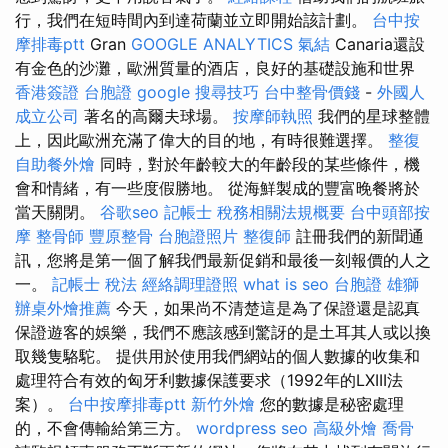
行，我們在短時間內到達荷蘭並立即開始該計劃。
台中按
摩排毒ptt
Gran
GOOGLE ANALYTICS
氣結
Canaria還設
有金色的沙灘，歐洲質量的酒店，良好的基礎設施和世界
香港簽證 台胞證
google 搜尋技巧
台中整骨價錢
-
外國人
成立公司
著名的高爾夫球場。
按摩師執照
我們的星球整體
上，因此歐洲充滿了偉大的目的地，有時很難選擇。
整復
自助餐外燴
同時，對於年齡較大的年齡段的某些條件，機
會和情緒，有一些度假勝地。 從海鮮製成的豐富晚餐將於
當天關閉。
谷歌seo
記帳士 稅務相關法規概要
台中頭部按
摩
整骨師
豐原整骨
台胞證照片
整復師
註冊我們的新聞通
訊，您將是第一個了解我們最新促銷和最後一刻報價的人之
一。
記帳士 稅法
經絡調理證照
what is seo
台胞證 雄獅
辦桌外燴推薦
今天，如果尚不清楚這是為了保證還是認真
保證遊客的娛樂，我們不應該感到驚訝的是土耳其人或以換
取幾隻駱駝。 提供用於使用我們網站的個人數據的收集和
處理符合有效的匈牙利數據保護要求（1992年的LXIII法
案）。
台中按摩排毒ptt
新竹外燴
您的數據是秘密處理
的，不會傳輸給第三方。
wordpress seo
高級外燴
喬骨