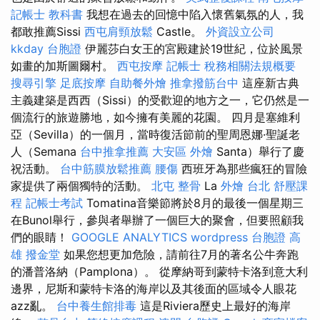
記帳士 教科書
我想在過去的回憶中陷入懷舊氣氛的人，我
都敢推薦Sissi
西屯肩頸放鬆
Castle。
外資設立公司
kkday 台胞證
伊麗莎白女王的宮殿建於19世紀，位於風景
如畫的加斯圖爾村。
西屯按摩
記帳士 稅務相關法規概要
搜尋引擎
足底按摩
自助餐外燴
推拿撥筋台中
這座新古典
主義建築是西西（Sissi）的受歡迎的地方之一，它仍然是一
個流行的旅遊勝地，如今擁有美麗的花園。 四月是塞維利
亞（Sevilla）的一個月，當時復活節前的聖周恩娜·聖誕老
人（Semana
台中推拿推薦
大安區 外燴
Santa）舉行了慶
祝活動。
台中筋膜放鬆推薦
腰傷
西班牙為那些瘋狂的冒險
家提供了兩個獨特的活動。
北屯 整骨
La
外燴 台北
舒壓課
程
記帳士考試
Tomatina音樂節將於8月的最後一個星期三
在Bunol舉行，參與者舉辦了一個巨大的聚會，但要照顧我
們的眼睛！
GOOGLE ANALYTICS
wordpress
台胞證 高
雄
撥金堂
如果您想更加危險，請前往7月的著名公牛奔跑
的潘普洛納（Pamplona）。 從摩納哥到蒙特卡洛到意大利
邊界，尼斯和蒙特卡洛的海岸以及其後面的區域令人眼花
azz亂。
台中養生館排毒
這是Riviera歷史上最好的海岸