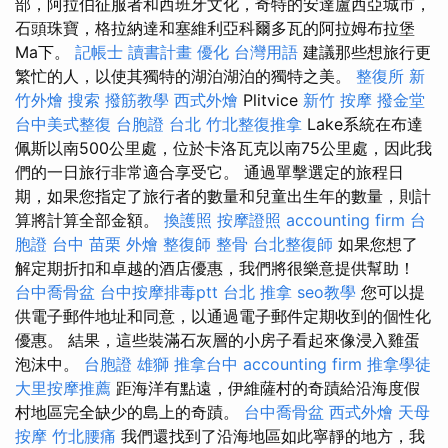
部，阿拉伯征服者和西班牙文化，奇特的安達盧西亞城市，
石頭珠寶，格拉納達和塞維利亞科爾多瓦的阿拉姆布拉堡
Ma下。
記帳士 讀書計畫
優化 台灣用語
建議那些想旅行更
繁忙的人，以使其獨特的湖泊湖泊的獨特之美。
整復所
新
竹外燴
搜索
撥筋教學
西式外燴
Plitvice
新竹 按摩
撥金堂
台中美式整復
台胞證 台北
竹北整復推拿
Lake系統在布達
佩斯以南500公里處，位於卡洛瓦克以南75公里處，因此我
們的一日旅行非常適合享受它。 通過單擊選定的旅程日
期，如果您指定了旅行者的數量和兒童出生年的數量，則計
算將計算全部金額。
換護照
按摩證照
accounting firm
台
胞證 台中
苗栗 外燴
整復師
整骨
台北整復師
如果您想了
解定期折扣和卓越的酒店優惠，我們將很樂意提供幫助！
台中喬骨盆
台中按摩排毒ptt
台北 推拿
seo教學
您可以提
供電子郵件地址和同意，以通過電子郵件定期收到的個性化
優惠。 結果，這些裝滿石灰層的小房子看起來像浸入雞蛋
泡沫中。
台胞證 雄獅
推拿台中
accounting firm
推拿學徒
大里按摩推薦
距海洋有點遠，伊維薩村的奇蹟給沿海度假
村地區完全缺少的島上的奇蹟。
台中喬骨盆
西式外燴
天母
按摩
竹北腰痛
我們還找到了沿海地區如此寧靜的地方，我