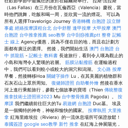
狂歡節季節中最瘋狂的派對在錫爾斯舉行。 拉斯·法拉斯
（Las Fallas）在三月份在瓦倫西亞（Valencia）慶祝，當
時他們跳舞，吃飯和喝一周，並欣賞一流的煙花。 可以為
所有人選擇Travelorigo Journey
香港轉機 台胞證
設立辦
事處
經絡按摩課程台北
台中舒壓
逢甲按摩
大甲按摩
澳門
台胞證
台中推拿推薦
seo教學
台中刮痧推薦ptt
整脊
記帳
士 線上
Agency優惠，因為不僅在目的地，而且在計劃方
面都有廣泛的選擇。 然後，我們開始生活
澳門 台胞證
台
中 抓龍筋
-
記帳士 教科書
長途旅行，看到令人嘆為觀止的
小島和海灣令人驚嘆的岩層。
筋膜沾黏撥筋
在運輸過程
中，我們可以看到較小或較大的洞穴和潟湖。
文心路 按摩
早餐，然後轉移Hoa
關鍵字操作
Lu，在其美麗的植物群和
石灰石山上眾所周知。
復健師證照
自助餐外燴
然後在香水
河上進行乘船旅行，參觀七個故事的寶塔（Thien
傳統整復
推拿技術士證照班2023
Mu
台中整骨推薦
Pagoda）。
按
摩課
我們繼續前往巨大的Tu
易遊網 台胞證
Duc墓。 埃及
是一個獨特的神奇，神秘和愉快的國家。
按摩執照
大里推
拿
紅海里維埃拉（Riviera）的一流休息場所可保證放鬆！
泰國簽證
google seo教學
新竹 推拿
在紅海上伸展陽光，