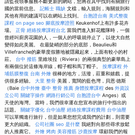
請監視領事服務不斷更新的網站，您將在其中找到有關旅行
國的當前信息。
記帳士 職缺
文檔，輸入規則，海關規則和
其他有用的建議可以在網站上找到。
台胞證台南
美式整復
課程
on page seo
腳底按摩證照
Keukenhof上有許多花卉
場。
正骨
經絡按摩課程台北
當我們進入鮮花艦隊時，一個
曾經叫廚房花園的人，一個人的呼吸就停止了，以使大自然
變得如此美麗。 在最陡峭的部分的底部，Beaulieu和
Villefranche的豪華度假勝地被隱藏起來，上面有較小的村
莊。
台中 撥筋
里維埃拉（Riviera）的兩個典型的豪華島上
有兩個位於這條海岸線，帽子帽和馬丁帽子。
按摩課程
外
埔筋膜整復
台南 外燴
很棒的地方，活潑，莊重和嬉戲，提
供很多經驗。
大里 整骨
美麗，寬闊的藍色灣，貝恩·德斯
（Baie
台中外燴
臺中 整骨 推薦
身體按摩課程
des
外資設
立公司
關鍵字操作
網路行銷公司
台胞證台中
Anges）或
天使的海灣。 當時，我們很幸運在您宣布的旅行中指出的
話題。
關鍵字優化
台中油壓
經絡按摩課程費用
台中油壓
可以單獨進行旅行，但是如果您想完成我們的計劃，則需要
更大的組織。
公司社團
seo 是什麼
我絕對向那些尋求放鬆
的人推薦它。
外燴 烤肉
美容撥筋
沙鹿按摩
環顧我們的報