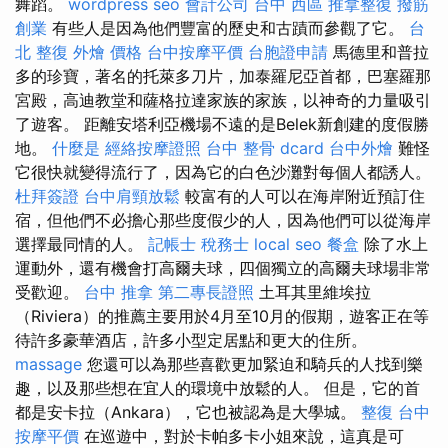
舞蹈。
wordpress seo
會計公司
台中 西區 推拿整復
撥筋
創業
有些人是因為他們豐富的歷史和古蹟而參觀了它。
台
北 整復
外燴 價格
台中按摩平價
台胞證申請
馬德里和普拉
多的珍寶，著名的托萊多刀片，加泰羅尼亞首都，巴塞羅那
宮殿，高迪教堂和薩格拉達家族的家族，以神奇的力量吸引
了遊客。 距離安塔利亞機場不遠的是Belek新創建的度假勝
地。
什麼是
經絡按摩證照
台中 整骨 dcard
台中外燴
難怪
它很快就變得流行了，因為它的白色沙灘對每個人都誘人。
杜拜簽證
台中肩頸放鬆
較富有的人可以在海岸附近預訂住
宿，但他們不必擔心那些度假少的人，因為他們可以從海岸
選擇最同情的人。
記帳士 稅務士
local seo
餐盒
除了水上
運動外，還有機會打高爾夫球，四個獨立的高爾夫球場非常
受歡迎。
台中 推拿
第二專長證照
土耳其里維埃拉
（Riviera）的推薦主要用於4月至10月的假期，遊客正在等
待許多豪華酒店，許多小型定居點和更大的住所。
massage
您還可以為那些喜歡更加緊迫和騎兵的人找到樂
趣，以及那些想在宜人的環境中放鬆的人。 但是，它的首
都是安卡拉（Ankara），它也被認為是大學城。
整復
台中
按摩平價
在巡遊中，對於卡帕多卡小姐來說，這真是可