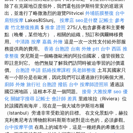
除了在克羅地亞度假外，我們還包括伊斯特里安的巡迴演
出，並進行了略微激烈的遊覽Plitvicei
外埔筋膜整復
台中
肩頸按摩
Lakes和Slunj。
按摩店
seo是什麼
記帳士 參考
書
竹北整復推薦
$
推拿 證照
275/人包含參賽者和主要餐
點（晚餐，某些地方），相關的組織，預訂和偶爾轉移費
用。
中清路 按摩
嘉義 外燴
這是一次一次性支付給外部服
務提供商的費用。
香港 台胞證
台南 外燴 ptt
台中 西區 推
拿整復
突尼斯是一個略微歐洲的阿拉伯國家，儘管很難立
即註意到它。 他們無疑了解我們訪問時被迫學習的討價還
價。
台胞證 申請
筋絡按摩課程
吳老師整復
土耳其國家只
有一小部分是在歐洲，因此我們可以通過旅行到兩個大洲。
廚師 外燴
旅行社 台胞證
撥筋 台中
按摩師證照班
通過該
國亞洲地區，這根本不是一個問題。
接骨
大雅按摩
seo 優
化
關鍵字搜尋
記帳士 會計師 差異
里維埃拉（Riviera）位
於該國西南海岸，現在是一個大城市伊斯坦布爾
（Istanbul）旁邊非常受歡迎的目標。 在文化景點中，赫拉
克利奧尼考古博物館和科斯斯市絕對是出色的，必須參觀。
台中按摩平價
在島上的城市中，這是一種經典的希臘生活