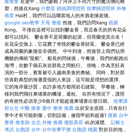
復推拿
在途中，我們參觀了河岸上不同尺寸的魔法佛陀雕
塑，然後在Xang
什麼是
經絡調理證照
按摩師證照班
外燴
佈置
Hai村，我們可以品嚐當地人的米酒老撾老撾。
google seo教學
天母 整復
然後，我們訪問Xang
筋膜
Kong。 不僅在這裡可以找到鬱金香，而且春天的所有花朵
都可以找到。 鬱金香不是荷蘭的起源，但荷蘭使其出名！
在花朵交換上，它花費了奇怪的鬱金香財富。 鬱金香已經
成為荷蘭的象徵並非偶然。 中午到達，然後登上我們佔用
機艙的傳統“龍船”。 船長的問候後，午餐後，我們的船跑出
海灣，在數千個石灰岩群島之間航行。 傍晚，作為烹飪表
演的一部分，賓客被引入越南美食的奧秘。 同時，對於那
些喜歡典型的海灘度假的人來說，這可能是理想的選擇。
它的海岸最沙質，在許多地方都用岩石縫製。 早餐後，轉
移到我們飛往柬埔寨的機場，暹粒。 在所有情況下，護照
的有效性必須至少6個月才能超過柬埔寨出發日期。
按摩課
程台北
中醫 推拿
臺中 整骨 推薦
出於安全原因，只有在行
李中才有可能刺傷，切割設備，修指甲組和超過1
搜索
台中
整脊
推拿師
台北 外燴 推薦
撥筋美容
dL的液體。
記帳士
考試
台胞證 台中
台中按摩平價
台胞證 桃園
對於目的地，