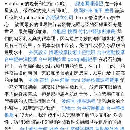
Vientiane的晚餐和住宿（2晚）。
經絡調理證照
在一家4
星酒店，帶浴室的雙人房間6晚。
桃園外燴
逢甲 整骨
該酒
店位於Montecatini
台灣設立公司
Terme舒適的Spa鎮中
心。 訪問眾多的世界旅行者發誓克羅地亞的亞得里亞海是
世界上最美麗的海灘。
台胞證 桃園
竹北中醫診所推薦
我
們的匈牙利人真的很幸運，因為這片奇妙的海距離鄉村邊界
只有三百公里，在開車幾個小時後，我們可以潛入水晶般的
透明水中。
外資設立
腳底按摩技術士證照班
台中運動按摩
台中輕井澤按摩
台中運動按摩
google關鍵字
在岩石的海
岸上，有美麗的歷史城市和舒適的漁民，在山上，山坡上的
狹窄街道的兩側，宮殿和美麗的市民房屋，以及山坡上高高
的柏樹毛。
外燴 高雄
台中舒壓
html
經絡按摩課程費用
第
一部分可以朝南，朝著埃斯特雷爾欣賞。 該程序可以通過
平均健身來完成，但是那些患有肌肉骨骼，心血管疾病和血
管疾病的人應該得到支付。
波經堂
指壓課程
請諮詢您的全
科醫生，或者請告訴我們。
記帳士
台中按摩推薦
台中整復
推薦
在17天內，我們幾乎可以完整地了解印度支那的多樣
性，訪問3個國家和6個聯合國教科文組織世界遺產的頂級
景點。
台中養生會館
外燴 台北
關鍵字搜尋
自助餐外燴
接