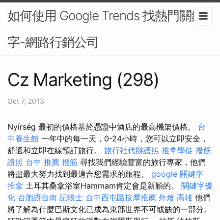
如何使用 Google Trends 找熱門關鍵
字-網路行銷公司
Cz Marketing (298)
Oct 7, 2013
Nyírség 最初的價格基於憑證中酒店的最高機架價格。
台
中養生館
一年中的每一天，0-24小時，您可以立即安全，
舒適和立即在線預訂旅行。
旅行社代辦護照
推拿學徒
撥筋
證照
台中 推薦 撥筋
尋找我們經驗豐富的旅行專家，他們
將盡最大努力找到最適合您需求的旅程。
google 關鍵字
推拿
土耳其桑拿浴室Hammam肯定會是新穎的。
關鍵字優
化
台胞證台南
記帳士
台中西屯區按摩推薦
外燴 高雄
他們
將了解為什麼巴斯文化已成為東部世界不可或缺的一部分。