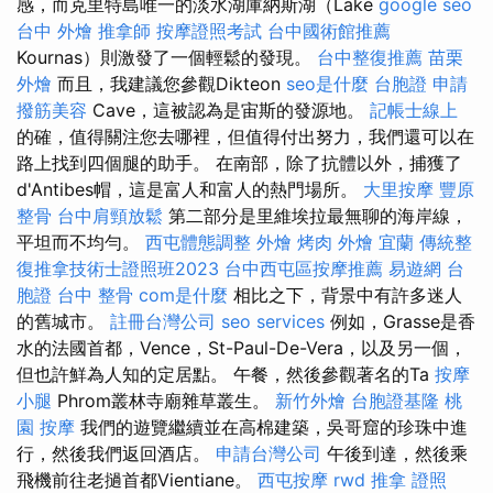
感，而克里特島唯一的淡水湖庫納斯湖（Lake
google seo
台中 外燴
推拿師
按摩證照考試
台中國術館推薦
Kournas）則激發了一個輕鬆的發現。
台中整復推薦
苗栗
外燴
而且，我建議您參觀Dikteon
seo是什麼
台胞證 申請
撥筋美容
Cave，這被認為是宙斯的發源地。
記帳士線上
的確，值得關注您去哪裡，但值得付出努力，我們還可以在
路上找到四個腿的助手。 在南部，除了抗體以外，捕獲了
d'Antibes帽，這是富人和富人的熱門場所。
大里按摩
豐原
整骨
台中肩頸放鬆
第二部分是里維埃拉最無聊的海岸線，
平坦而不均勻。
西屯體態調整
外燴 烤肉
外燴 宜蘭
傳統整
復推拿技術士證照班2023
台中西屯區按摩推薦
易遊網 台
胞證
台中 整骨
com是什麼
相比之下，背景中有許多迷人
的舊城市。
註冊台灣公司
seo services
例如，Grasse是香
水的法國首都，Vence，St-Paul-De-Vera，以及另一個，
但也許鮮為人知的定居點。 午餐，然後參觀著名的Ta
按摩
小腿
Phrom叢林寺廟雜草叢生。
新竹外燴
台胞證基隆
桃
園 按摩
我們的遊覽繼續並在高棉建築，吳哥窟的珍珠中進
行，然後我們返回酒店。
申請台灣公司
午後到達，然後乘
飛機前往老撾首都Vientiane。
西屯按摩
rwd
推拿 證照