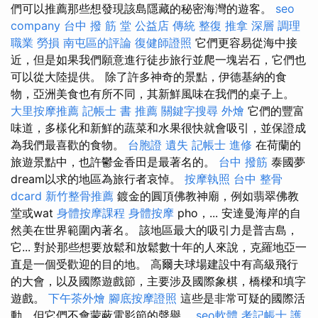
們可以推薦那些想發現該島隱藏的秘密海灣的遊客。
seo
company
台中 撥 筋 堂 公益店 傳統 整復 推拿 深層 調理
職業 勞損 南屯區的評論
復健師證照
它們更容易從海中接
近，但是如果我們願意進行徒步旅行並爬一塊岩石，它們也
可以從大陸提供。 除了許多神奇的景點，伊德基納的食
物，亞洲美食也有所不同，其新鮮風味在我們的桌子上。
大里按摩推薦
記帳士 書 推薦
關鍵字搜尋
外燴
它們的豐富
味道，多樣化和新鮮的蔬菜和水果很快就會吸引，並保證成
為我們最喜​​歡的食物。
台胞證 遺失
記帳士 進修
在荷蘭的
旅遊景點中，也許鬱金香田是最著名的。
台中 撥筋
泰國夢
dream以求的地區為旅行者哀悼。
按摩執照
台中 整骨
dcard
新竹整骨推薦
鍍金的圓頂佛教神廟，例如翡翠佛教
堂或wat
身體按摩課程
身體按摩
pho，... 安達曼海岸的自
然美在世界範圍內著名。 該地區最大的吸引力是普吉島，
它... 對於那些想要放鬆和放鬆數十年的人來說，克羅地亞一
直是一個受歡迎的目的地。 高爾夫球場建設中有高級飛行
的大會，以及國際遊戲節，主要涉及國際象棋，橋樑和填字
遊戲。
下午茶外燴
腳底按摩證照
這些是非常可疑的國際活
動，但它們不會蒙蔽電影節的聲譽。
seo軟體
考記帳士
護