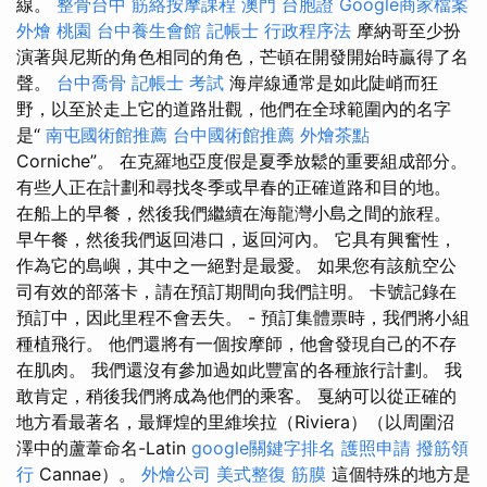
線。
整骨台中
筋絡按摩課程
澳門 台胞證
Google商家檔案
外燴 桃園
台中養生會館
記帳士 行政程序法
摩納哥至少扮
演著與尼斯的角色相同的角色，芒頓在開發開始時贏得了名
聲。
台中喬骨
記帳士 考試
海岸線通常是如此陡峭而狂
野，以至於走上它的道路壯觀，他們在全球範圍內的名字
是“
南屯國術館推薦
台中國術館推薦
外燴茶點
Corniche”。 在克羅地亞度假是夏季放鬆的重要組成部分。
有些人正在計劃和尋找冬季或早春的正確道路和目的地。
在船上的早餐，然後我們繼續在海龍灣小島之間的旅程。
早午餐，然後我們返回港口，返回河內。 它具有興奮性，
作為它的島嶼，其中之一絕對是最愛。 如果您有該航空公
司有效的部落卡，請在預訂期間向我們註明。 卡號記錄在
預訂中，因此里程不會丟失。 - 預訂集體票時，我們將小組
種植飛行。 他們還將有一個按摩師，他會發現自己的不存
在肌肉。 我們還沒有參加過如此豐富的各種旅行計劃。 我
敢肯定，稍後我們將成為他們的乘客。 戛納可以從正確的
地方看最著名，最輝煌的里維埃拉（Riviera）（以周圍沼
澤中的蘆葦命名-Latin
google關鍵字排名
護照申請
撥筋領
行
Cannae）。
外燴公司
美式整復 筋膜
這個特殊的地方是