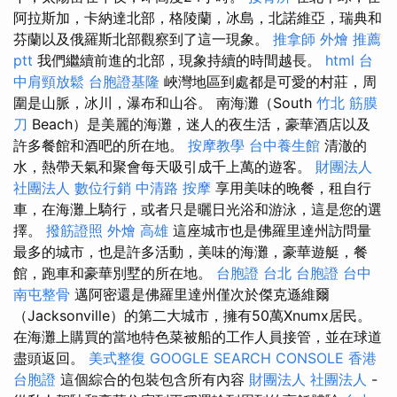
阿拉斯加，卡納達北部，格陵蘭，冰島，北諾維亞，瑞典和
芬蘭以及俄羅斯北部觀察到了這一現象。
推拿師
外燴 推薦
ptt
我們繼續前進的北部，現象持續的時間越長。
html
台
中肩頸放鬆
台胞證基隆
峽灣地區到處都是可愛的村莊，周
圍是山脈，冰川，瀑布和山谷。 南海灘（South
竹北 筋膜
刀
Beach）是美麗的海灘，迷人的夜生活，豪華酒店以及
許多餐館和酒吧的所在地。
按摩教學
台中養生館
清澈的
水，熱帶天氣和聚會每天吸引成千上萬的遊客。
財團法人
社團法人
數位行銷
中清路 按摩
享用美味的晚餐，租自行
車，在海灘上騎行，或者只是曬日光浴和游泳，這是您的選
擇。
撥筋證照
外燴 高雄
這座城市也是佛羅里達州訪問量
最多的城市，也是許多活動，美味的海灘，豪華遊艇，餐
館，跑車和豪華別墅的所在地。
台胞證 台北
台胞證
台中
南屯整骨
邁阿密還是佛羅里達州僅次於傑克遜維爾
（Jacksonville）的第二大城市，擁有50萬Xnumx居民。
在海灘上購買的當地特色菜被船的工作人員接管，並在球道
盡頭返回。
美式整復
GOOGLE SEARCH CONSOLE
香港
台胞證
這個綜合的包裝包含所有內容
財團法人 社團法人
-