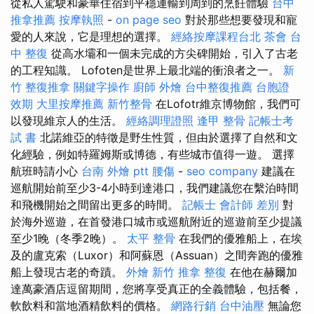
從私人駕駛和豪華住宿到平穩運輸到周到的烹飪體驗
台中
推拿推薦
按摩執照
-
on page seo
對於那些想要發現和寵
愛的人來說，它是理想的選擇。
經絡按摩課程台北
茶會
台
中 整復
從高水壩和一個未完成的方尖碑開始，引入了古老
的工程知識。 Lofoten是世界上最北端的衝浪者之一。
新
竹 整復推拿
關鍵字操作
廚師 外燴
台中整復推薦
台胞證
效期
大里按摩推薦
新竹整骨
在Lofotr維京博物館，我們可
以發現維京人的生活。
經絡調理證照
逢甲 整骨
記帳士考
試 書
北諾維亞的特徵是野生性質，但由於選擇了自然和文
化經驗，例如特羅姆斯或博德，有些城市值得一遊。 選擇
航班時請小心
台南 外燴 ptt
腰傷
-
seo company
建議在
巡航開始前至少3-4小時到達港口，我們建議您在繫泊時間
和飛機開始之間留出更多的時間。
記帳士 會計師 差別
對
於海外巡遊，在首發港口城市或巡航附近的巡遊前至少提議
至少1晚（冬季2晚）。
太平 整骨
在我們的優雅船上，在埃
及的盧克索（Luxor）和阿蘇恩（Assuan）之間奔跑的優雅
船上發現古老的奇蹟。
外燴 新竹
推拿 整復
在他在赫爾加
達萬豪酒店逗留期間，您將享受真正的全義體驗，包括餐，
軟飲料和當地酒精飲料的價格。
網路行銷
台中油壓
無論您