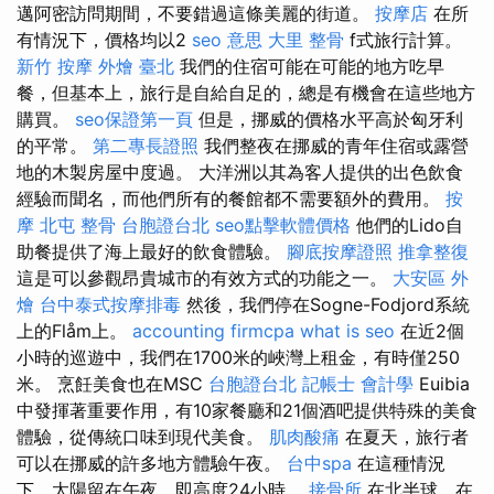
邁阿密訪問期間，不要錯過這條美麗的街道。
按摩店
在所
有情況下，價格均以2
seo 意思
大里 整骨
f式旅行計算。
新竹 按摩
外燴 臺北
我們的住宿可能在可能的地方吃早
餐，但基本上，旅行是自給自足的，總是有機會在這些地方
購買。
seo保證第一頁
但是，挪威的價格水平高於匈牙利
的平常。
第二專長證照
我們整夜在挪威的青年住宿或露營
地的木製房屋中度過。 大洋洲以其為客人提供的出色飲食
經驗而聞名，而他們所有的餐館都不需要額外的費用。
按
摩
北屯 整骨
台胞證台北
seo點擊軟體價格
他們的Lido自
助餐提供了海上最好的飲食體驗。
腳底按摩證照
推拿整復
這是可以參觀昂貴城市的有效方式的功能之一。
大安區 外
燴
台中泰式按摩排毒
然後，我們停在Sogne-Fodjord系統
上的Flåm上。
accounting firmcpa
what is seo
在近2個
小時的巡遊中，我們在1700米的峽灣上租金，有時僅250
米。 烹飪美食也在MSC
台胞證台北
記帳士 會計學
Euibia
中發揮著重要作用，有10家餐廳和21個酒吧提供特殊的美食
體驗，從傳統口味到現代美食。
肌肉酸痛
在夏天，旅行者
可以在挪威的許多地方體驗午夜。
台中spa
在這種情況
下，太陽留在午夜，即高度24小時。
接骨所
在北半球，在