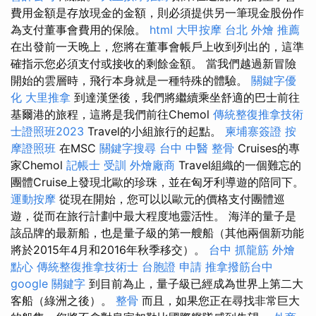
費用金額是存放現金的金額，則必須提供另一筆現金股份作
為支付董事會費用的保險。
html
大甲按摩
台北 外燴 推薦
在出發前一天晚上，您將在董事會帳戶上收到列出的，這準
確指示您必須支付或接收的剩餘金額。 當我們越過新冒險
開始的雲層時，飛行本身就是一種特殊的體驗。
關鍵字優
化
大里推拿
到達漢堡後，我們將繼續乘坐舒適的巴士前往
基爾港的旅程，這將是我們前往Chemol
傳統整復推拿技術
士證照班2023
Travel的小組旅行的起點。
柬埔寨簽證
按
摩證照班
在MSC
關鍵字搜尋
台中 中醫 整骨
Cruises的專
家Chemol
記帳士 受訓
外燴廠商
Travel組織的一個難忘的
團體Cruise上發現北歐的珍珠，並在匈牙利導遊的陪同下。
運動按摩
從現在開始，您可以以歐元的價格支付團體巡
遊，從而在旅行計劃中最大程度地靈活性。 海洋的量子是
該品牌的最新船，也是量子級的第一艘船（其他兩個新功能
將於2015年4月和2016年秋季移交）。
台中 抓龍筋
外燴
點心
傳統整復推拿技術士
台胞證 申請
推拿撥筋台中
google 關鍵字
到目前為止，量子級已經成為世界上第二大
客船（綠洲之後）。
整骨
而且，如果您正在尋找非常巨大