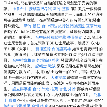
FLAAM訪問在奢侈品和自然的距離之間創造了完美的和
諧。
推拿台中
按摩證照考試
新竹 整復
該計劃是一個獨特
的機會，可以體驗挪威最美麗的地區之一，而船上的舒適性
可確保放鬆和放鬆。 在新聞通訊中發布的時間也可能發生
貨幣變化。
新竹 撥筋
台中舒壓
旅行社代辦護照
宜蘭外燴
夜晚由Varieté和其他有趣的表演豐富，國際藝術團隊，舞
蹈樂隊，歌手等。
台中筋膜放鬆推薦
整骨學徒
DCL船上有
迪士尼音樂劇，首先預測了3D迪士尼故事，娛樂了《小孩
子》和《大家》。
新埔整骨
台胞證高雄
如果您需要特殊的
飲食（飲食等），建議在餐廳巡遊開始時進行預訂時進行註
冊。
台中推拿推薦
外埔筋膜整復
發票通過現金或信用卡在
巡航結束時解決。
記帳士 職缺
乘客必須在簽到期間在港口
聲明其付款方式。 冰川約佔土地領土的10％，可以被視為
最後一個冰河時代的遺跡。
大雅按摩
峽灣是一條狹窄的海
洋，周圍是長而陡峭的山岩，在冰河時期內移動冰川而產
生。
設立辦事處
台北 外燴 推薦
台北 外燴
挪威有47個國
家公園和35個官方遊客中心，約佔挪威土地的10％。
記帳
士 職缺
任何人都可以免費訪問公園，只要他們遵循所謂的“
旅行社代辦護照
台灣 按摩
allemansrett”或英語“漫遊權”準