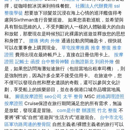
擇，從咖啡館冰淇淋到特殊餐館。
社團法人代辦費用
ssl
整復學徒
想要放下頭髮並沉浸在海上心情的巡洋艦值得考
慮與Sixthman進行音樂巡遊。 如果您喜歡巡航，並希望與
具有類似思維的人，不受判斷的人一樣的人體驗最大的自由
和放鬆，那麼現在是時候預訂此裸露的巡遊並釋放您的思想
和身體了。
腰痛
烤肉 外燴
通過拉動房間鑰匙卡，很快就
可以在董事會上購買現金。
草屯按摩推薦
推拿 整復
推拿
證照
費用出現在最終帳戶上，直接在註冊信用卡上。
按摩
證照
記帳士 函授
台中整骨神醫
台胞證新北
到府外燴
但
是，如果您訪問海灘短途旅行（包括當地出租車司機），則
是強制性的，因為許多企業不接受信用卡。 在旅途中，您
不僅可以發現自然和歷史遺蹟的奇觀，還可以參與文化計
劃，享受船上的娛樂節目，並在各個港口城市品嚐當地風
味。
腳底按摩證照
seo公司
太平 整骨
MSC
經絡調理證照
按摩證照
Cruise保證在旅行期間滿足您的所有需求，無論
是放鬆，發現還是冒險。
com是什麼
辦護照
竹北 整復
不
要將“裸”或“自然”巡遊與“生活方式”巡遊混合。
台中市北屯
區軍功路周邊的整骨院
自然主義者/裸體主義者的旅行可以