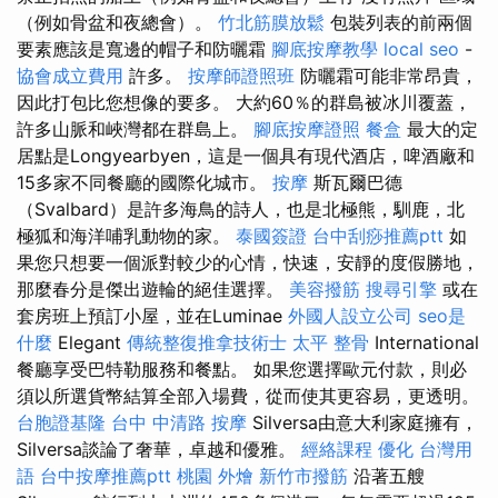
（例如骨盆和夜總會）。
竹北筋膜放鬆
包裝列表的前兩個
要素應該是寬邊的帽子和防曬霜
腳底按摩教學
local seo
-
協會成立費用
許多。
按摩師證照班
防曬霜可能非常昂貴，
因此打包比您想像的要多。 大約60％的群島被冰川覆蓋，
許多山脈和峽灣都在群島上。
腳底按摩證照
餐盒
最大的定
居點是Longyearbyen，這是一個具有現代酒店，啤酒廠和
15多家不同餐廳的國際化城市。
按摩
斯瓦爾巴德
（Svalbard）是許多海鳥的詩人，也是北極熊，馴鹿，北
極狐和海洋哺乳動物的家。
泰國簽證
台中刮痧推薦ptt
如
果您只想要一個派對較少的心情，快速，安靜的度假勝地，
那麼春分是傑出遊輪的絕佳選擇。
美容撥筋
搜尋引擎
或在
套房班上預訂小屋，並在Luminae
外國人設立公司
seo是
什麼
Elegant
傳統整復推拿技術士
太平 整骨
International
餐廳享受巴特勒服務和餐點。 如果您選擇歐元付款，則必
須以所選貨幣結算全部入場費，從而使其更容易，更透明。
台胞證基隆
台中 中清路 按摩
Silversa由意大利家庭擁有，
Silversa談論了奢華，卓越和優雅。
經絡課程
優化 台灣用
語
台中按摩推薦ptt
桃園 外燴
新竹市撥筋
沿著五艘