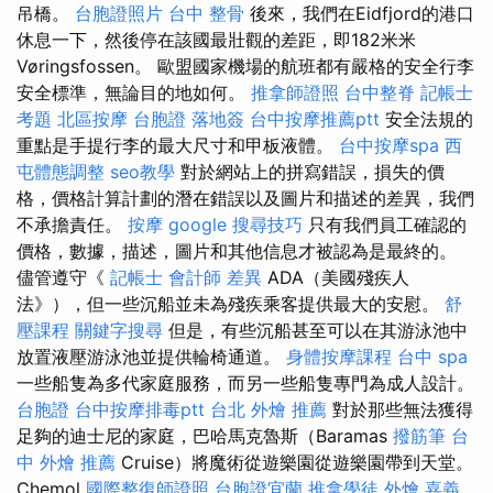
吊橋。
台胞證照片
台中 整骨
後來，我們在Eidfjord的港口
休息一下，然後停在該國最壯觀的差距，即182米米
Vøringsfossen。 歐盟國家機場的航班都有嚴格的安全行李
安全標準，無論目的地如何。
推拿師證照
台中整脊
記帳士
考題
北區按摩
台胞證 落地簽
台中按摩推薦ptt
安全法規的
重點是手提行李的最大尺寸和甲板液體。
台中按摩spa
西
屯體態調整
seo教學
對於網站上的拼寫錯誤，損失的價
格，價格計算計劃的潛在錯誤以及圖片和描述的差異，我們
不承擔責任。
按摩
google 搜尋技巧
只有我們員工確認的
價格，數據，描述，圖片和其他信息才被認為是最終的。
儘管遵守《
記帳士 會計師 差異
ADA（美國殘疾人
法》），但一些沉船並未為殘疾乘客提供最大的安慰。
舒
壓課程
關鍵字搜尋
但是，有些沉船甚至可以在其游泳池中
放置液壓游泳池並提供輪椅通道。
身體按摩課程
台中 spa
一些船隻為多代家庭服務，而另一些船隻專門為成人設計。
台胞證
台中按摩排毒ptt
台北 外燴 推薦
對於那些無法獲得
足夠的迪士尼的家庭，巴哈馬克魯斯（Baramas
撥筋筆
台
中 外燴 推薦
Cruise）將魔術從遊樂園從遊樂園帶到天堂。
Chemol
國際整復師證照
台胞證宜蘭
推拿學徒
外燴 嘉義