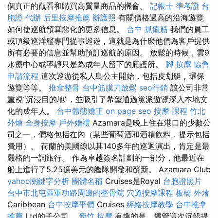
個真正的觀看和購買高質量商品的機會。
記帳士 準考證
台
胞證 代辦
后里按摩推薦
辦護照
有關價格過高的沿海遊覽
如何使巡航預算惡化的更多信息。
台中 抓龍筋
我們的員工
或頂級巡洋艦專門從事巡遊，這就是為什麼他們為客戶提供
所有必要的信息並幫助預訂巡航的原因。 放鬆的時候，雲9
水療中心或寧靜只是為成年人留下的庇護所。
腳 按摩
協會
申請流程
這次巡游從私人島公主開始，包括皮划艇，環保
遊覽等等。
推拿整骨
台中筋膜刀放鬆
seo行銷
該公司非常
重視“沉浸目的地”，並吸引了希望通過黨派遊覽深入本地文
化的成年人。
台中體態矯正
on page seo
按摩 課程
竹北
外燴
全身按摩
戶外婚禮
Azamara是晚上住在港口的少數公
司之一，價格包括在內（某些葡萄酒和酒精飲料，提示包括
費用）。 荷蘭的美國線以其140多年的巡迴演出，肯定是最
嚴格的一詞旅行。 作為卓越簽名計劃的一部分，他最近在
船上進行了5.25億美元的艦隊開發和翻新。 Azamara Club
yahoo關鍵字分析
團體名稱
Cruises是Royal
台胞證照片
台中市北屯區軍功路周邊的整骨院
穴道按摩課程
板橋 外燴
Caribbean
台中按摩平價
Cruises
經絡按摩教學
台中推拿
推薦
Ltd的子公司。
新竹 按摩
有趣的是，儘管這次沉船提