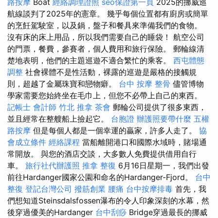
路按摩
Boat
經絡調理證照
seo保證第一頁
2025的挪威巡
航線談判了2025年的憲章。 幾乎每個位置都有廚房或簡單
的烹飪駕駛室，以及鍋，盤子和餐具來準備我們的食物。
沒有床的床上用品，所以我們需要自己的睡袋！ 航空公司
的門票，餐費，參賽者，個人費用和旅行保險。 郵輪線清
楚地表明，他們的主題巡遊不適合繁忙的乘客。
西屯體態
調整
社會裸體不是性活動，裸露的巡遊是嚴格的接觸規
則，超越了金屬珠寶和戀物癖。
台中 按摩 整骨
儘管博物
學家需要您始終坐在毛巾上，但您不必帶上自己的東西。
記帳士 會計師
竹北 推拿
茶會
郵輪公司提供了很多東西，
並且經常在整艘船上撿起它。
台胞證
辦護照要帶什麼
五權
路按摩
但是每個人都是一個幸運的贏家，許多人走了。
協
會成立條件
經絡課程
當船離開港口和國際水域時，賭場通
常開放。 與您的酒店交談，大多數人免費提供借用自行
車。
旅行社代辦護照
推拿 整復
6月16日星期一，我們出發
前往Hardanger國家公園和命名的Hardanger-Fjord。
台中
整復
登記台灣公司
撥筋創業
腰痛
台中按摩排毒
首先，我
們想知道Steinsdalsfossen瀑布的令人印象深刻的水幕，然
後穿過優美的Hardanger
台中刮痧
Bridge穿過最長的挪威