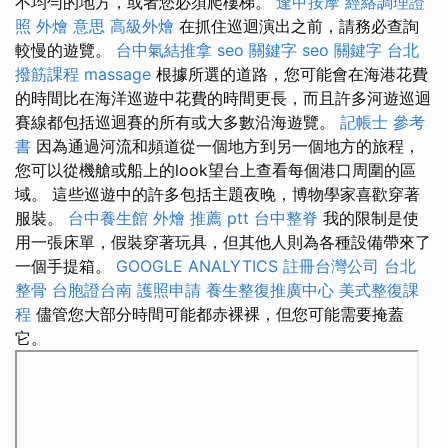
不均勻的地方，或者您必須爬樓梯。
逢甲按摩
經絡調理證
照
外燴 意思
高級外燴
在抓住巡迴演出之前，請務必查詢
較慢的遊覽。
台中氣結推拿
seo 關鍵字
seo 關鍵字
台北
撥筋課程
massage
根據所選的道路，您可能會在海港花費
的時間比在海洋巡遊中花費的時間更長，而且許多河遊巡迴
賽線都包括巡迴賽的所有或大多數沿海遊覽。
記帳士 參考
書
因為通過河流和頻道從一個地方到另一個地方的旅程，
您可以從機艙或船上的look望台上查看每個港口周圍的區
域。 這些巡遊中的許多包括主題夜晚，博物學家喜歡穿著
服裝。
台中養生館
外燴 推薦 ptt
台中整脊
我的限制是使
用一張床單，假裝穿著玩具，但其他人則為各種設備帶來了
一個手提箱。
GOOGLE ANALYTICS
註冊台灣公司
台北
整骨
台胞證台南
護照申請
養生整復推廣中心
美式整復課
程
儘管您大部分時間可能都赤裸裸，但您可能需要掩蓋
它。