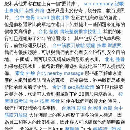
您和其他乘客在船上有一個“照片庫”。
seo company
記帳
士事務所
南投 外燴
也許只是出於好奇，幾分鐘，數百張照
片。
台中 整骨 dcard
搜索引擎
您正在組織政黨的遊覽，
但是價格通常比簡單地在港口下船並提出一些問題來組織的
價格要高得多。
台北 整復
傳統整復推拿技術士
我們的旅
行社已經組織了21年的巡迴演出，其中包括公共汽車和飛
行，前往歐洲及以後。
台中筋膜刀放鬆
頭痛 按摩
辦護照
我們有很多經驗，可以與我們的辦公室安全旅行到安全目的
地。 在挪威，還可以發現構成峽灣景觀的冰川。
北屯 整骨
如果您想玩冰川，值得歡迎的導遊知道該地區並可以提供設
備。
素食 外燴 台北
nearby massage
那些想了解維京遺
產的人絕對值得訪問古德瓦根，霍格森德，洛弗滕群島或奧
斯陸的維京船博物館。
會計師
seo點擊軟體
除了現代建築
建築之外，您還可以看到挪威剩下的28個加東塔教堂。
按
摩證照考試
台中 按摩 整骨
即使在我們年齡較大的時候，
我們也可以體驗很多事情。
台胞證 期限
台胞證 效期
台中
筋膜刀放鬆
大洋洲船上的客人經歷了更多的個人待遇，因
為員工和客人的比例很高，因此客人可以確保他們隨時照顧
他們。 夢的亮點之一是Aqua
整復師
Duck
經絡調理證照