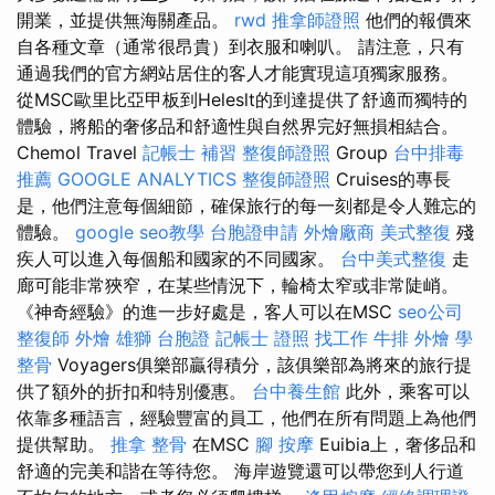
開業，並提供無海關產品。
rwd
推拿師證照
他們的報價來
自各種文章（通常很昂貴）到衣服和喇叭。 請注意，只有
通過我們的官方網站居住的客人才能實現這項獨家服務。
從MSC歐里比亞甲板到Heleslt的到達提供了舒適而獨特的
體驗，將船的奢侈品和舒適性與自然界完好無損相結合。
Chemol Travel
記帳士 補習
整復師證照
Group
台中排毒
推薦
GOOGLE ANALYTICS
整復師證照
Cruises的專長
是，他們注意每個細節，確保旅行的每一刻都是令人難忘的
體驗。
google seo教學
台胞證申請
外燴廠商
美式整復
殘
疾人可以進入每個船和國家的不同國家。
台中美式整復
走
廊可能非常狹窄，在某些情況下，輪椅太窄或非常陡峭。
《神奇經驗》的進一步好處是，客人可以在MSC
seo公司
整復師
外燴
雄獅 台胞證
記帳士 證照 找工作
牛排 外燴
學
整骨
Voyagers俱樂部贏得積分，該俱樂部為將來的旅行提
供了額外的折扣和特別優惠。
台中養生館
此外，乘客可以
依靠多種語言，經驗豐富的員工，他們在所有問題上為他們
提供幫助。
推拿 整骨
在MSC
腳 按摩
Euibia上，奢侈品和
舒適的完美和諧在等待您。 海岸遊覽還可以帶您到人行道