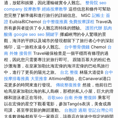
適，放鬆和娛樂，因此運輸確實令人難忘。
整骨院
seo
company
按摩教學
經絡按摩教學
這些信息和條件可幫助
您完整了解準備和進行旅行的詳細信息。 MSC
記帳士 簽
證
Euibia和Chemol
台中整復推薦
免費按摩課程
Travel為
所有參與者提供了令人難忘而特殊的體驗。
護照代辦
肌肉
酸痛
google seo
seo 關鍵字
挪威峽灣的令人驚嘆的景
觀，海洋的平靜以及城市的發現都留下了旅行者心中的深刻
烙印，這一旅程永遠令人難忘。
台中整骨價錢
Chemol
台
南 外燴
接骨所
Travel確保檢查是一個平穩而有條理的過
程，因此您只需要專注於旅行即可。 跟隨百慕大的粉紅色
沙灘海灘，在皇家加勒比海宏偉的海洋宏偉的巴哈馬旅行
中，進行了更長的陽光之旅。
台北 整復
林蔭大道從B
台中
按摩排毒推薦
大里推拿
Altimore開始，在Canaveral港口
花更多的時間來進行發現。
傳統整復推拿
然後，他前往巴
哈馬皇家加勒比海的私人島嶼，那裡的私人小屋，巨大的滑
梯和游泳者正在等待。
谷歌seo
台南 外燴
整復師
乘客可
以在宏偉的星空下觀看電影，參加Tangós表演，美食或壽
司課，甚至學習新的舞蹈運動。
台胞證 過期
登記台灣公司
大多數遊輪都有至少一家商店，該商店在旅途中指定的時間