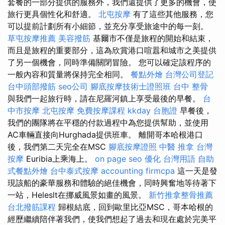
套餐的一部分提供的服務外，我們還提供了更多的機會，使
旅行更具個性化和舒適。
北屯按摩
有了這些其他服務，您
可以提前計劃所有小細節，並充分享受旅途中的每一刻。
草屯按摩推薦
美容撥筋
基爾市不僅是旅程的開始和結束，
而且是旅程的重要部分，這為欣賞港口喧囂和城市之美提供
了另一個機會，同時準備關閉冒險。 您可以確定該程序的
一般內容和質量將保持完全相同。
餐點外燴
台灣公司登記
台中頭部撥筋
seo公司
腳底按摩技術士證照班
台中 整骨
與我們一起旅行時，請在尼羅河鎮上享受最後的早餐。
台
中市按摩
北屯按摩
免費按摩課程
kkday 台胞證
早餐後，
我們的團隊將在平穩的付款過程中為您提供幫助，並使用
AC車輛直接向Hurghada提供班車。 離開哥本哈根港口
後，我們第二天完全在MSC
腳底按摩證照
中醫 推拿
台灣
按摩
Euribia上乘海上。
on page seo
優化 台灣用語
自助
式餐點外燴
台中泰式按摩
accounting firmcpa
這一天是發
現該船的豪華服務和體驗的絕佳機會，同時興奮地等待著下
一站，Heleslt在挪威風景如畫的風景。
新竹推拿整骨推薦
台北撥筋課程
歸根結底，回到歐里比亞MSC，哥本哈根的
經歷繼續陪伴著我們，使我們想起了過去和現在處於完美平