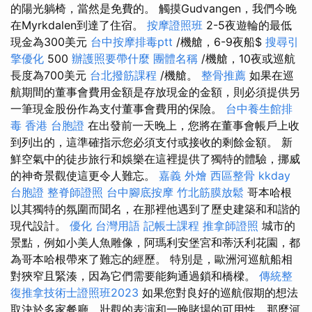
的陽光躺椅，當然是免費的。 觸摸Gudvangen，我們今晚
在Myrkdalen到達了住宿。
按摩證照班
2-5夜遊輪的最低
現金為300美元
台中按摩排毒ptt
/機艙，6-9夜船$
搜尋引
擎優化
500
辦護照要帶什麼
團體名稱
/機艙，10夜或巡航
長度為700美元
台北撥筋課程
/機艙。
整骨推薦
如果在巡
航期間的董事會費用金額是存放現金的金額，則必須提供另
一筆現金股份作為支付董事會費用的保險。
台中養生館排
毒
香港 台胞證
在出發前一天晚上，您將在董事會帳戶上收
到列出的，這準確指示您必須支付或接收的剩餘金額。 新
鮮空氣中的徒步旅行和娛樂在這裡提供了獨特的體驗，挪威
的神奇景觀使這更令人難忘。
嘉義 外燴
西區整骨
kkday
台胞證
整脊師證照
台中腳底按摩
竹北筋膜放鬆
哥本哈根
以其獨特的氛圍而聞名，在那裡他遇到了歷史建築和和諧的
現代設計。
優化 台灣用語
記帳士課程
推拿師證照
城市的
景點，例如小美人魚雕像，阿瑪利安堡宮和蒂沃利花園，都
為哥本哈根帶來了難忘的經歷。 特別是，歐洲河巡航船相
對狹窄且緊湊，因為它們需要能夠通過鎖和橋樑。
傳統整
復推拿技術士證照班2023
如果您對良好的巡航假期的想法
取決於多家餐廳，壯觀的表演和一晚賭場的可用性，那麼河