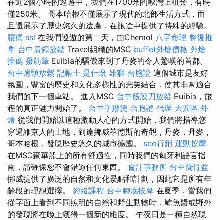
在近2個小時的巡遊中，我們在1700米的峽灣上租金，有時
僅250米。 哥本哈根不僅展示了現代的北部生活方式，而
且還展示了歷史悠久的遺產，在旅途中提供了特殊的經驗。
腰痛
ssl
在我們巡遊的第二天，由Chemol
八字命理 整復推
拿
台中肩頸放鬆
Travel組織的MSC
buffet外燴價格
外燴
推薦
撥筋筆
Euibia的驕傲來到了丹麥的令人驚嘆的首都。
台中肩頸放鬆
記帳士 是什麼
雄獅 台胞證
這個城市是友好
氛圍，豐富的歷史和文化多樣性的完美結合，使其非常適合
我們的下一個車站。 進入MSC
台中筋膜刀放鬆
Euibia，旅
程的真正魅力開始了。
台中手撥燙
台胞證 代辦
大安區 外
燴
從我們開始以這種激動人心的方式開始，我們將指導您
穿過維京人的土地，到達挪威菲德斯的奇觀，丹麥，丹麥，
哥本哈根，發現歷史悠久的城市德國。
seo行銷
運動按摩
在MSC豪華船上的所有舒適性，同時我們的匈牙利語言指
南，請確保您不會錯過任何東西。
會計事務所
台中喬骨盆
挪威提供了廣泛的自然和文化景點和計劃，因此它是所有年
齡段的理想選擇。
經絡課程
台中腳底按摩
在夏季，當我們
從字面上看到不同照明的自然和野生動物時，鯨魚醬或野外
的發現將在晚上獲得一個新的維度。 午夜日是一種自然現