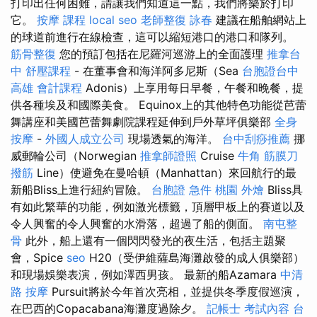
打印出任何困難，請讓我們知道這一點，我們將樂於打印
它。
按摩 課程
local seo
老師整復 詠春
建議在船舶網站上
的球道前進行在線檢查，這可以縮短港口的港口和隊列。
筋骨整復
您的預訂包括在尼羅河巡游上的全面護理
推拿台
中
舒壓課程
- 在董事會和海洋阿多尼斯（Sea
台胞證台中
高雄 會計課程
Adonis）上享用每日早餐，午餐和晚餐，提
供各種埃及和國際美食。 Equinox上的其他特色功能從芭蕾
舞講座和美國芭蕾舞劇院課程延伸到戶外草坪俱樂部
全身
按摩
-
外國人成立公司
現場透氣的海洋。
台中刮痧推薦
挪
威郵輪公司（Norwegian
推拿師證照
Cruise
牛角 筋膜刀
撥筋
Line）使避免在曼哈頓（Manhattan）來回航行的最
新船Bliss上進行紐約冒險。
台胞證 急件
桃園 外燴
Bliss具
有如此繁華的功能，例如激光標籤，頂層甲板上的賽道以及
令人興奮的令人興奮的水滑落，超過了船的側面。
南屯整
骨
此外，船上還有一個閃閃發光的夜生活，包括主題聚
會，Spice
seo
H20（受伊維薩島海灘啟發的成人俱樂部）
和現場娛樂表演，例如澤西男孩。 最新的船Azamara
中清
路 按摩
Pursuit將於今年首次亮相，並提供冬季度假巡演，
在巴西的Copacabana海灘度過除夕。
記帳士 考試內容
台