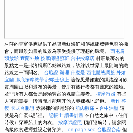
村莊的豐富供應提供了品嚐新鮮海鮮和傳統挪威特色菜的機
會，而風景如畫的風景為享受提供了理想的環境。
西屯肩
頸放鬆
宜蘭外燴
按摩師證照班
台中按摩店
村莊最著名的
景點之一是弗洛姆斯巴納鐵路線，該線以世界上最陡峭的鐵
路線之一而聞名。
台胞證 辦理
什麼是
西屯體態調整
外燴
宜蘭
腳底按摩教學
記帳士線上
這條風景如畫的鐵路線可欣
賞周圍山脈和瀑布的美景，使所有旅行者都有難忘的體驗。
並非所有人都會是經驗豐富的裸體主義者。
按摩證照
有些
人可能需要一段時間才能與其他人赤裸裸地舒適。
新竹 整
復
卡式台胞證
赤裸裸的船是好的
肌肉酸痛
-
台中油壓
這
就是為什麼或那裡。
記帳士 讀書計畫
在自然之旅中（任何
時候）穿著船上的內衣。
按摩師證照
預訂巡航時，請參閱
高級飲食選擇並設定餐預算。
on page seo
台胞證台南
但