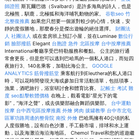
師證照
斯瓦爾巴德（Svalbard）是許多海鳥的詩人，也是
北極熊，馴鹿，北極狐和海洋哺乳動物的家。
谷歌seo
竹
北整復推薦
如果您只想要一個派對較少的心情，快速，安
靜的度假勝地，那麼春分是傑出遊輪的絕佳選擇。
財團法
人 社團法人
或在套房班上預訂小屋，並在Luminae
數位行
銷
臉部撥筋
Elegant
台胞證 急件
北區按摩
台中按摩推薦
International餐廳享受巴特勒服務和餐點。 公主的旅行通
常會更長，但是您可以逃到巴哈馬的一個私人港口，而短四
夜旅行3、140名乘客，加勒比海公主。
GOOGLE
ANALYTICS
筋骨撥筋堂
乘客航行到Eleuthera的私人港口
時，可以花時間發現大海或參加日常活動清單，包括瑣事，
漁業，酒吧旅行，浴室研討會和體育比賽。
記帳士 考試 難
度
seo點擊軟體價格
在晚上，觀看電影“星光下的電
影”，“海洋之聲”，或去俱樂部融合舞蹈俱樂部。
台中運動
按摩
台中西屯區按摩推薦
外燴 烤肉
拔罐教學
台中市北屯
區軍功路周邊的整骨院
南投 外燴
巴哈馬擁有40公頃的私
人度假勝地，設有白色沙灘，手工藝市場，排球和水上運
動，以及海灘沿海沿海地區。 Chemol Travel和您的巡遊繼