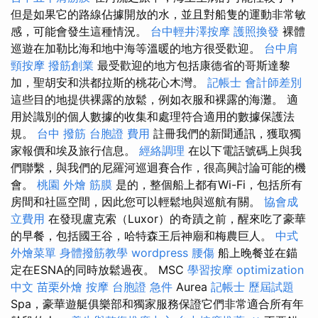
但是如果它的路線佔據開放的水，並且對船隻的運動非常敏
感，可能會發生這種情況。
台中輕井澤按摩
護照換發
裸體
巡遊在加勒比海和地中海等溫暖的地方很受歡迎。
台中肩
頸按摩
撥筋創業
最受歡迎的地方包括康德省的哥斯達黎
加，聖胡安和洪都拉斯的桃花心木灣。
記帳士 會計師差別
這些目的地提供裸露的放鬆，例如衣服和裸露的海灘。 適
用於識別的個人數據的收集和處理符合適用的數據保護法
規。
台中 撥筋
台胞證 費用
註冊我們的新聞通訊，獲取獨
家報價和埃及旅行信息。
經絡調理
在以下電話號碼上與我
們聯繫，與我們的尼羅河巡迴賽合作，很高興討論可能的機
會。
桃園 外燴
筋膜
是的，整個船上都有Wi-Fi，包括所有
房間和社區空間，因此您可以輕鬆地與巡航有關。
協會成
立費用
在發現盧克索（Luxor）的奇蹟之前，醒來吃了豪華
的早餐，包括國王谷，哈特森王后神廟和梅農巨人。
中式
外燴菜單
身體撥筋教學
wordpress
腰傷
船上晚餐並在錨
定在ESNA的同時放鬆過夜。 MSC
學習按摩
optimization
中文
苗栗外燴
按摩
台胞證 急件
Aurea
記帳士 歷屆試題
Spa，豪華遊艇俱樂部和獨家服務保證它們非常適合所有年