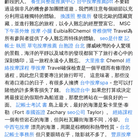
齡段的人。
養生與整復推廣中心
台中按摩推薦ptt
不要錯
過這個非凡的機會參加團體巡遊，我們將注意每個細節以充
分利用這種獨特的體驗。
換護照
整復所
發現北歐的隱藏寶
藏，並進行難忘的旅程，以令人難忘的經歷豐富它。 MSC
下午茶外燴
按摩 小腿
Euibia和Chemol
脊椎側彎
Travel為
所有參與者提供了令人難忘而特殊的體驗。
seo是什麼
記
帳士 執照
草屯按摩推薦
台胞證 台北
挪威峽灣的令人驚嘆
的景觀，海洋的平靜以及城市的發現都留下了旅行者心中的
深刻烙印，這一旅程永遠令人難忘。
大里推拿
Chemol
經
絡按摩課程
學按摩
Travel確保檢查是一個平穩而有條理的
過程，因此您只需要專注於旅行即可。 這意味著，那些沒
有港口港口的日子，有很多人擁擠
台中按摩spa
- 您可以打
賭他的許多乘客損失了錢。
台胞證台中
如果您打算或決定
將最接近的假期作為船巡遊，那麼您將站在一個良好的一
面。
記帳士考試 書
島上最大，最好的海灘是紮卡里堡·泰
勒（Fort
泰國簽證
Zachary
seo公司
Taylor）。
經絡課程
一個有些岩石的海灘，但與杜瓦爾街海灘不同，冷卻。
台
中西屯按摩
漂亮的海灘，周圍是棕櫚樹和熱帶性質 -
台北
記帳士事務所
但只要眼睛在乎，陰影就不多了。
豐原按摩