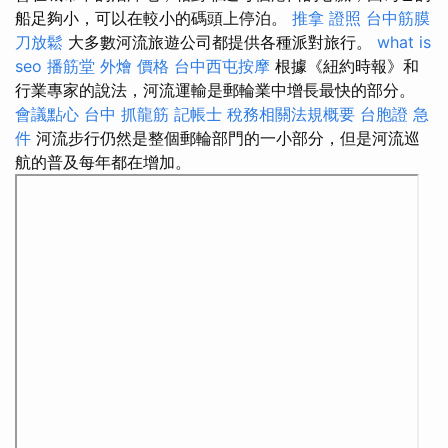
船足夠小，可以在較小的碼頭上停泊。
推拿 證照
台中筋膜
刀放鬆
大多數河流旅遊公司都提供各種派對旅行。
what is
seo
播筋堂
外燴 價格
台中西屯按摩
根據《紐約時報》和
行業專家的說法，河流運輸是郵輪業中增長最快的部分。
會議點心
台中 抓龍筋
記帳士 稅務相關法規概要
台胞證 急
件
河流步行仍然是整個郵輪部門的一小部分，但是河流巡
航的普及每年都在增加。