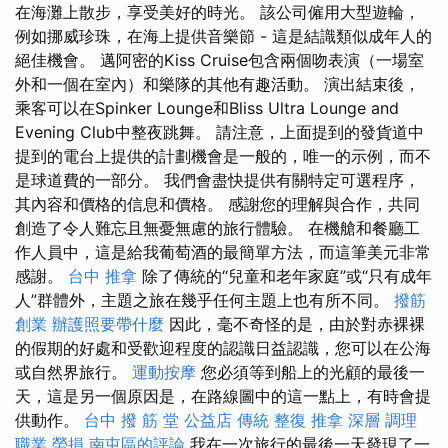
在海灘上散步，享受美好的時光。 該公司僱用大型遊輪，
例如挪威珍珠，在海上提供音樂節 - 這是結識類似成年人的
絕佳機會。 邁阿密的Kiss Cruise包含兩個吻表演（一場室
外和一個在室內）和樂隊的其他有趣活動。 演出結束後，
乘客可以在Spinker Lounge和Bliss Ultra Lounge and
Evening Club中整夜跳舞。 請注意，上面提到的發貨道中
提到的電台上提供的計劃機會是一般的，唯一的示例，而不
是球道費的一部分。 我們會盡快提供有關特定可選程序，
其內容和價格的信息和價格。 感謝您的理解與合作，共同
創造了令人難忘且無憂無慮的旅行體驗。 在機艙和餐廳工
作人員中，這是給我葡萄酒的最簡單方法，而這筆美元非常
感謝。
台中 推拿
除了傳統的“兒童和老年家庭”或“只有成年
人”群體外，主題之旅在幾乎任何主題上也有所不同。
撥筋
創業
辦護照要帶什麼
因此，毫不奇怪的是，由於對赤裸裸
的假期的好處和受歡迎程度的認識日益認識，您可以在公海
或自然界旅行。
運動按摩
您必須等到船上的光顧的最後一
天，這是另一個原因是，在路線圖中的這一點上，有時會提
供動作。
台中 撥 筋 堂 公益店 傳統 整復 推拿 深層 調理
職業 勞損 南屯區的評論
我在一次旅行的最後一天發現了一