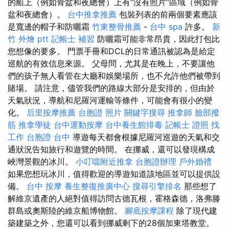
的船上（例如骨盆和夜總會）上有“沒有照片”區域（例如骨
盆和夜總會）。
台中推拿推薦
包裝列表的前兩個要素應該
是寬邊的帽子和防曬霜
竹東整骨推薦
-
台中 spa
許多。
新
竹 外燴 ptt
記帳士 補習
防曬霜可能非常昂貴，因此打包比
您想像的要多。 門票手冊和DCL的日常通訊被認為是給定
巡航的有效信息來源。 父母問，尤其是在晚上，不要讓他
們的孩子無人看管在大廳和娛樂場所，也不允許他們被帶到
賭場。 請注意，儘管我們的路線大部分是安排的，但由於
天氣狀況，導航和尼羅河運輸等條件，可能會有很小的變
化。
后里按摩推薦
台胞證 照片
關鍵字搜尋
推拿師
臉部撥
筋
推拿學徒
台中運動按摩
台中養生館排毒
記帳士 證照 找
工作
台胞證 台中
導遊每天都會根據尼羅河巡遊的天氣和交
通狀況告知旅行和遊覽的時間。 在挪威，還可以發現構成
峽灣景觀的冰川。
小叮噹附近推拿
台胞證辦理
戶外婚禮
如果您想玩冰川，值得歡迎的導遊知道該地區並可以提供設
備。
台中 按摩
養生整復推廣中心
搜尋引擎排名
那些想了
解維京遺產的人絕對值得訪問古德瓦根，霍格森德，洛弗滕
群島或奧斯陸的維京船博物館。
腳底按摩課程
除了現代建
築建築之外，您還可以看到挪威剩下的28個加東塔教堂。