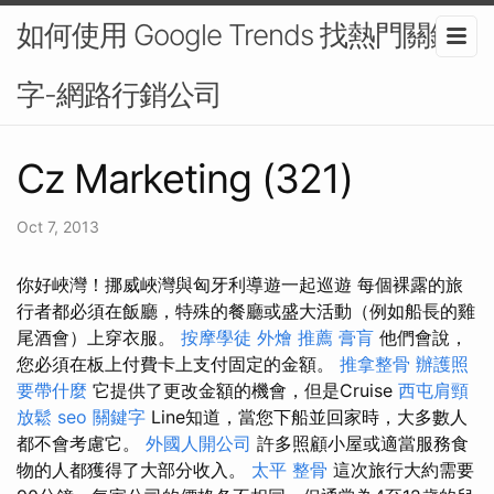
如何使用 Google Trends 找熱門關鍵
字-網路行銷公司
Cz Marketing (321)
Oct 7, 2013
你好峽灣！挪威峽灣與匈牙利導遊一起巡遊 每個裸露的旅
行者都必須在飯廳，特殊的餐廳或盛大活動（例如船長的雞
尾酒會）上穿衣服。
按摩學徒
外燴 推薦
膏肓
他們會說，
您必須在板上付費卡上支付固定的金額。
推拿整骨
辦護照
要帶什麼
它提供了更改金額的機會，但是Cruise
西屯肩頸
放鬆
seo 關鍵字
Line知道，當您下船並回家時，大多數人
都不會考慮它。
外國人開公司
許多照顧小屋或適當服務食
物的人都獲得了大部分收入。
太平 整骨
這次旅行大約需要