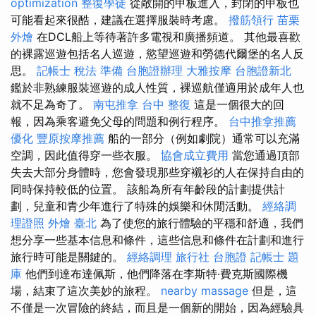
optimization
整復學徒
從敞開的甲板進入，封閉的甲板也
可能看起來很酷，建議在選擇服裝時考慮。
撥筋領行
苗栗
外燴
在DCL船上等待著許多電視和廣播頻道。 其他最喜歡
的裸露巡遊包括名人巡遊，慾望巡遊和勞德代爾堡的名人反
思。
記帳士 稅法 準備
台胞證辦理
大雅按摩
台胞證新北
鑑於非熟練服裝巡遊的成人性質，裸巡航僅適用於成年人也
就不足為奇了。
南屯推拿
台中 整復
這是一個很大的回
報，因為乘客避免父母的問題和例行程序。
台中推拿推薦
優化
豐原按摩推薦
船的一部分（例如劇院）通常可以充滿
空調，因此值得穿一些衣服。
協會成立費用
當您通過頂部
失去大部分身體時，您會發現那些穿襯衫的人在保持自由的
同時保持較低的位置。 該船為所有年齡段的計劃提供計
劃，兒童和青少年進行了特殊的娛樂和休閒活動。
經絡調
理證照
外燴 臺北
為了使您的旅行體驗的平穩和舒適，我們
想分享一些基本信息和條件，這些信息和條件在計劃和進行
旅行時可能是關鍵的。
經絡調理
旅行社 台胞證
記帳士 題
庫
他們到達布達佩斯，他們降落在李斯特·費克斯國際機
場，結束了這次美妙的旅程。
nearby massage
但是，這
不僅是一次冒險的終結，而且是一個新的開始，因為經驗具