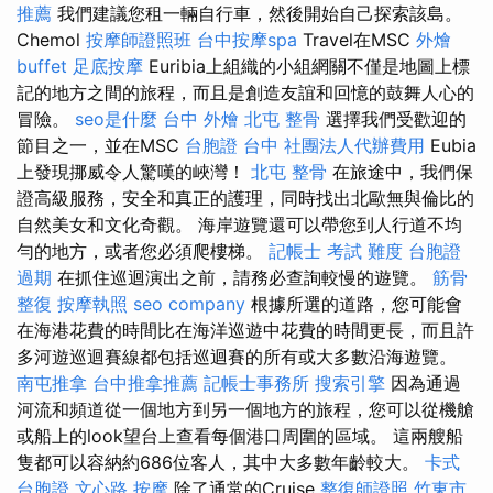
推薦
我們建議您租一輛自行車，然後開始自己探索該島。
Chemol
按摩師證照班
台中按摩spa
Travel在MSC
外燴
buffet
足底按摩
Euribia上組織的小組網關不僅是地圖上標
記的地方之間的旅程，而且是創造友誼和回憶的鼓舞人心的
冒險。
seo是什麼
台中 外燴
北屯 整骨
選擇我們受歡迎的
節目之一，並在MSC
台胞證 台中
社團法人代辦費用
Eubia
上發現挪威令人驚嘆的峽灣！
北屯 整骨
在旅途中，我們保
證高級服務，安全和真正的護理，同時找出北歐無與倫比的
自然美女和文化奇觀。 海岸遊覽還可以帶您到人行道不均
勻的地方，或者您必須爬樓梯。
記帳士 考試 難度
台胞證
過期
在抓住巡迴演出之前，請務必查詢較慢的遊覽。
筋骨
整復
按摩執照
seo company
根據所選的道路，您可能會
在海港花費的時間比在海洋巡遊中花費的時間更長，而且許
多河遊巡迴賽線都包括巡迴賽的所有或大多數沿海遊覽。
南屯推拿
台中推拿推薦
記帳士事務所
搜索引擎
因為通過
河流和頻道從一個地方到另一個地方的旅程，您可以從機艙
或船上的look望台上查看每個港口周圍的區域。 這兩艘船
隻都可以容納約686位客人，其中大多數年齡較大。
卡式
台胞證
文心路 按摩
除了通常的Cruise
整復師證照
竹東市