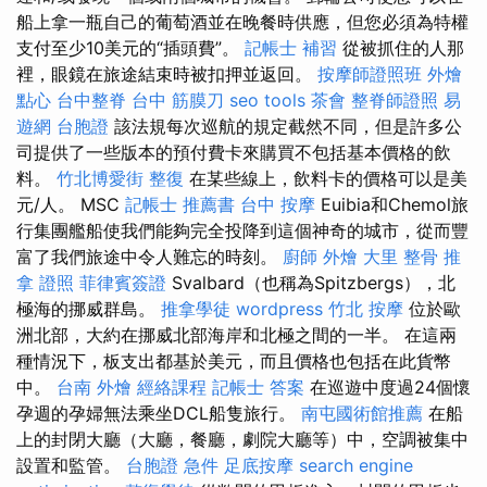
船上拿一瓶自己的葡萄酒並在晚餐時供應，但您必須為特權
支付至少10美元的“插頭費”。
記帳士 補習
從被抓住的人那
裡，眼鏡在旅途結束時被扣押並返回。
按摩師證照班
外燴
點心
台中整脊
台中 筋膜刀
seo tools
茶會
整脊師證照
易
遊網 台胞證
該法規每次巡航的規定截然不同，但是許多公
司提供了一些版本的預付費卡來購買不包括基本價格的飲
料。
竹北博愛街 整復
在某些線上，飲料卡的價格可以是美
元/人。 MSC
記帳士 推薦書
台中 按摩
Euibia和Chemol旅
行集團艦船使我們能夠完全投降到這個神奇的城市，從而豐
富了我們旅途中令人難忘的時刻。
廚師 外燴
大里 整骨
推
拿 證照
菲律賓簽證
Svalbard（也稱為Spitzbergs），北
極海的挪威群島。
推拿學徒
wordpress
竹北 按摩
位於歐
洲北部，大約在挪威北部海岸和北極之間的一半。 在這兩
種情況下，板支出都基於美元，而且價格也包括在此貨幣
中。
台南 外燴
經絡課程
記帳士 答案
在巡遊中度過24個懷
孕週的孕婦無法乘坐DCL船隻旅行。
南屯國術館推薦
在船
上的封閉大廳（大廳，餐廳，劇院大廳等）中，空調被集中
設置和監管。
台胞證 急件
足底按摩
search engine