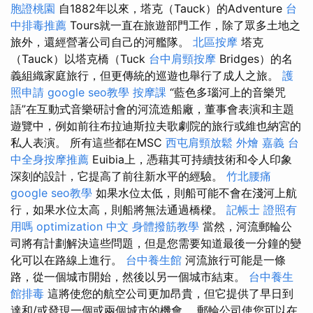
胞證桃園
自1882年以來，塔克（Tauck）的Adventure
台
中排毒推薦
Tours就一直在旅遊部門工作，除了眾多土地之
旅外，還經營著公司自己的河艦隊。
北區按摩
塔克
（Tauck）以塔克橋（Tuck
台中肩頸按摩
Bridges）的名
義組織家庭旅行，但更傳統的巡遊也舉行了成人之旅。
護
照申請
google seo教學
按摩課
“藍色多瑙河上的音樂咒
語”在互動式音樂研討會的河流造船廠，董事會表演和主題
遊覽中，例如前往布拉迪斯拉夫歌劇院的旅行或維也納宮的
私人表演。 所有這些都在MSC
西屯肩頸放鬆
外燴 嘉義
台
中全身按摩推薦
Euibia上，憑藉其可持續技術和令人印象
深刻的設計，它提高了前往新水平的經驗。
竹北腰痛
google seo教學
如果水位太低，則船可能不會在淺河上航
行，如果水位太高，則船將無法通過橋樑。
記帳士 證照有
用嗎
optimization 中文
身體撥筋教學
當然，河流郵輪公
司將有計劃解決這些問題，但是您需要知道最後一分鐘的變
化可以在路線上進行。
台中養生館
河流旅行可能是一條
路，從一個城市開始，然後以另一個城市結束。
台中養生
館排毒
這將使您的航空公司更加昂貴，但它提供了早日到
達和/或發現一個或兩個城市的機會。 郵輪公司使您可以在