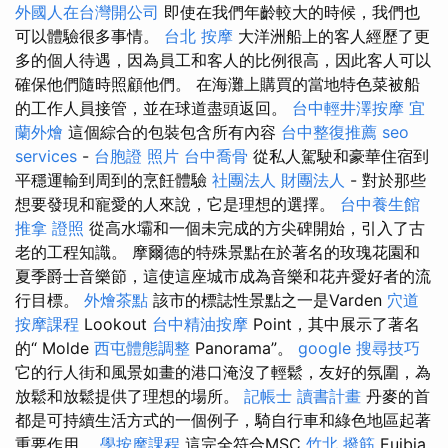
外國人在台灣開公司
即使在我們年齡較大的時候，我們也
可以體驗很多事情。
台北 按摩
大洋洲船上的客人經歷了更
多的個人待遇，因為員工和客人的比例很高，因此客人可以
確保他們隨時照顧他們。 在海灘上購買的當地特色菜被船
的工作人員接管，並在球道盡頭返回。
台中輕井澤按摩
宜
蘭外燴
這個綜合的包裝包含所有內容
台中整復推薦
seo
services
-
台胞證 照片
台中喬骨
從私人駕駛和豪華住宿到
平穩運輸到周到的烹飪體驗
社團法人 財團法人
- 對於那些
想要發現和寵愛的人來說，它是理想的選擇。
台中養生館
推拿 證照
從高水壩和一個未完成的方尖碑開始，引入了古
老的工程知識。 摩爾德的特殊景點在於著名的玫瑰花園和
夏季爵士音樂節，這使這座城市成為音樂和花卉愛好者的流
行目標。
外燴茶點
該市的標誌性景點之一是Varden
穴道
按摩課程
Lookout
台中精油按摩
Point，其中展示了著名
的“ Molde
西屯體態調整
Panorama”。
google 搜尋技巧
它的行人街和風景如畫的港口淹沒了輕鬆，友好的氛圍，為
放鬆和放鬆提供了理想的場所。
記帳士 讀書計畫
丹麥的首
都是可持續生活方式的一個例子，騎自行車和綠色地區起著
重要作用。
學按摩課程
這完全符合MSC
竹北 撥筋
Euibia