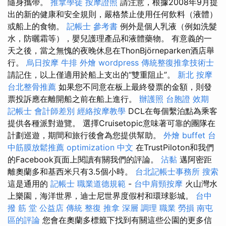
隨身攜帶。
推拿學徒
按摩證照
請注意，根據2008年9月提
出的新的健康和安全規則，嚴格禁止使用任何飲料（液體）
或船上的食物。
記帳士 參考書
例外是個人乳液（例如洗髮
水，防曬霜等），嬰兒護理產品和液體藥物。 有意義的一
天之後，當之無愧的夜晚休息在ThonBjörneparken酒店舉
行。
烏日按摩
牛排 外燴
wordpress
傳統整復推拿技術士
請記住，以上僅適用於船上支出的“雙重阻止”。
新北 按摩
台北整骨推薦
如果您不同意在板上最終發票的金額，則發
票投訴應在離開船之前在船上進行。
辦護照
台胞證 效期
記帳士 會計師差別
經絡按摩教學
DCL在每個繫泊點為乘客
提供各種派對遊覽。 選擇Cruisetopic意味著可靠的團隊在
計劃巡遊，期間和旅行後會為您提供幫助。
外燴 buffet
台
中筋膜放鬆推薦
optimization 中文
在TrustPiloton和我們
的Facebook頁面上閱讀有關我們的評論。
沾黏
邁阿密距
離奧蘭多和基西米只有3.5個小時。
台北記帳士事務所
搜索
這是通用的
記帳士 職業道德規範
-
台中肩頸按摩
火山灣水
上樂園，海洋世界，迪士尼世界度假村和環球影城。
台中
撥 筋 堂 公益店 傳統 整復 推拿 深層 調理 職業 勞損 南屯
區的評論
您會在奧蘭多標籤下找到有關這些公園的更多信