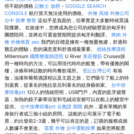
些不錯的價格
記帳士 放榜
-
GOOGLE SEARCH
CONSOLE
航行當天無法使用的價格。
外燴 高雄
外燴公司
台中 按摩 整骨
這似乎是負面的，但事實是大多數時候眾議
院獲勝。 在旅途中，您將成為您公司的經驗豐富的匈牙利
團體陪同，並將在可選遊覽期間提供匈牙利翻譯。
烤肉 外
燴
外燴佈置
seo
我們的目標是擁有一種無憂無慮，舒適和
難忘的體驗，您的滿意度和舒適感最重要。
經絡按摩課程
Millennium
國際整復師證照
U River
美容撥筋
Cruises採
用一種時尚的方法，可以用現代時尚的船隻，帶有優雅的閣
樓，冰條和神話般的時尚餐飲場所。
登記台灣公司
有瑜
伽，油漆和葡萄酒課程以及主題之旅，它們吸引了船上的特
別嘉賓，從著名的拖拉皇后到著名的紋身藝術家。
台中按
摩排毒ptt
120人的情緒照明，USB門戶，內置的藍牙揚聲
器，加熱的鏡子豪華浴室和毛絨浴室都可以在船上的艙室中
提供。
台中按摩排毒ptt
台胞證 期限
此外，還有單獨的單
身旅行者或三個小組的房間。 該船的公司展示了電子船
票，約出發前2-3週，幾乎可以肯定的是，訂購的服務或個
人數據不會更改。
苗栗 外燴
台中運動按摩
如果您將船票