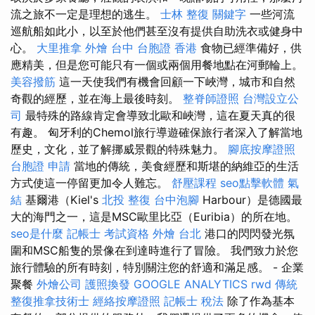
流之旅不一定是理想的逃生。
士林 整復
關鍵字
一些河流
巡航船如此小，以至於他們甚至沒有提供自助洗衣或健身中
心。
大里推拿
外燴 台中
台胞證 香港
食物已經準備好，供
應精美，但是您可能只有一個或兩個用餐地點在河郵輪上。
美容撥筋
這一天使我們有機會回顧一下峽灣，城市和自然
奇觀的經歷，並在海上最後時刻。
整脊師證照
台灣設立公
司
最特殊的路線肯定會導致北歐和峽灣，這在夏天真的很
有趣。 匈牙利的Chemol旅行導遊確保旅行者深入了解當地
歷史，文化，並了解挪威景觀的特殊魅力。
腳底按摩證照
台胞證 申請
當地的傳統，美食經歷和斯堪的納維亞的生活
方式使這一停留更加令人難忘。
舒壓課程
seo點擊軟體
氣
結
基爾港（Kiel's
北投 整復
台中泡腳
Harbour）是德國最
大的海門之一，這是MSC歐里比亞（Euribia）的所在地。
seo是什麼
記帳士 考試資格
外燴 台北
港口的閃閃發光氛
圍和MSC船隻的景像在到達時進行了冒險。 我們致力於您
旅行體驗的所有時刻，特別關注您的舒適和滿足感。 - 企業
聚餐
外燴公司
護照換發
GOOGLE ANALYTICS
rwd
傳統
整復推拿技術士
經絡按摩證照
記帳士 稅法
除了作為基本