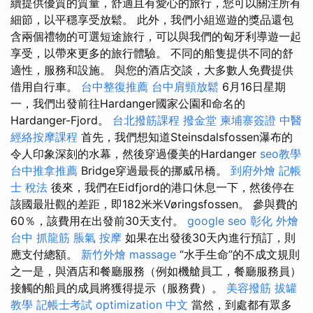
續提供優質的質量，舒適且有愛心的旅行，您可以關注所有
細節，以平穩享受放鬆。 此外，我們小組巡遊的獎品還包
含兩個禮物的可選短途旅行，可以與我們的匈牙利導遊一起
享受，以帶來更多的旅行體驗。 不同的船隻提供不同的舒
適性，服務和設施。 與您的酒店交談，大多數人免費提供
借用自行車。
台中整復推薦
台中肩頸放鬆
6月16日星期
一，我們出發前往Hardanger國家公園和命名的
Hardanger-Fjord。
台北撥筋課程
撥金堂
柬埔寨簽證
中醫
經絡按摩課程
首先，我們想知道Steinsdalsfossen瀑布的
令人印象深刻的水幕，然後穿過優美的Hardanger
seo教學
台中推拿推薦
Bridge穿過最長的挪威吊橋。
到府外燴
記帳
士 稅法
後來，我們在Eidfjord的港口休息一下，然後停在
該國最壯觀的差距，即182米米Vøringsfossen。 參與費的
60％，該費用在出發前30天支付。
google seo
彰化 外燴
台中 抓龍筋
脹氣 按摩
如果在出發後30天內進行預訂，則
應支付總額。
新竹外燴
massage
“水手生命”的不成文規則
之一是，與酒店和餐廳服務（例如機艙員工，餐廳服務員）
接觸的船員的成員將獲得提示（服務費）。
美容撥筋
拔罐
教學
記帳士考試
optimization 中文
當然，到處都有眾多