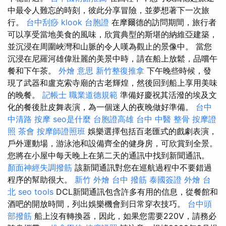
中最令人難忘的時刻，彼此分享冒險，並夢想著下一次旅
行。
台中刮痧
klook 台胞證
在摩爾德的訪問期間，旅行者
可以享受當地美食的風味，欣賞典型的斯堪的納維亞建築，
並沉浸在周圍峽灣和山脈的令人嘆為觀止的景像中。 當您
沉浸在尼羅河雄偉壯麗的美景中時，請在船上放鬆，品嚐午
餐和下午茶。
外燴 意思
新竹整復推拿
下午晚些時候，發
現了武器和盧克索寺廟的古老輝煌，然後回到船上享用美味
的晚餐。
記帳士 職業道德規範
準備好慶祝其活潑的埃及文
化的餐後肚皮舞表演，為一個迷人的夜晚做好準備。
台中
中清路 按摩
seo是什麼
台胞證高雄
台中 中醫 整骨
按摩證
照
茶會
按摩師證照班
娛樂選擇包括百老匯式的戲劇表演，
戶外運動場，游泳池和設備齊全的健身房，可欣賞到全景。
您將在小屋中每天晚上在第二天的通訊中找到新聞通訊。
顏面神經失調撥筋
該新聞通訊對您在巡航過程中不要錯過
程序的幫助很大。
新竹 外燴
台中 撥筋
泰國簽證
外燴 台
北
seo tools
DCL新聞通訊包含許多有用的信息，從餐館和
酒吧的開放時間，列出娛樂機會到日常穿衣技巧。
台中頭
部撥筋
船上沒有轉換器，因此，如果您需要220V，請務必