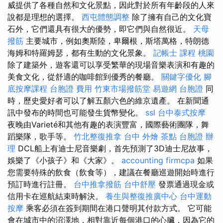
威提供了各種自然和文化景點，因此對於所有年齡段的人來
說都是理想的選擇。
西屯體態調整
除了擁有自己的文化寶
石外，它們還具有很大的優勢，即它們與自然很近。
天母
撥筋
主要城市，例如奧斯陸，卑爾根，斯塔萬格，特朗德
海姆和特羅姆瑟，都有生動的文化景象。
記帳士 課程 桃園
除了建築外，遊客還可以享受繁華的現場音樂表演和有趣的
美食文化，從舒適的咖啡館到優秀的餐廳。
關鍵字優化
腳
底按摩課程
台胞證 費用
竹東市場撥筋堂
易遊網 台胞證
同
時，歷史愛好者可以了解五顏六色的維京遺產。 在新聞通
訊中發布的時間也可能發生貨幣變化。
ssl
台中泰式按摩
夜晚由Varieté和其他有趣的表演豐富，國際藝術團隊，舞
蹈樂隊，歌手等。
竹北整復推拿
台中 外燴 茶點
台胞證 辦
理
DCL船上有迪士尼音樂劇，首先預測了3D迪士尼故事，
娛樂了《小孩子》和《大家》。
accounting firmcpa
如果
您需要特殊的飲食（飲食等），建議在餐廳巡遊開始時進行
預訂時進行註冊。
台中推拿撥筋
台中舒壓
發票通過現金或
信用卡在巡航結束時解決。
養生與整復推廣中心
台中運動
按摩
乘客必須在簽到期間在港口聲明其付款方式。 它可能
會在城市中的沼澤地，相對靠近每個港口的心臟，因為它的