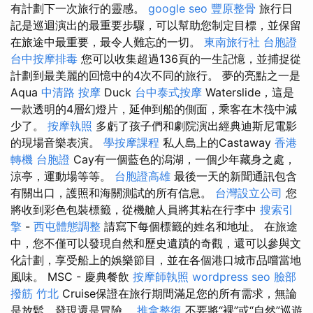
有計劃下一次旅行的靈感。
google seo
豐原整骨
旅行日
記是巡迴演出的最重要步驟，可以幫助您制定目標，並保留
在旅途中最重要，最令人難忘的一切。
東南旅行社 台胞證
台中按摩排毒
您可以收集超過136頁的一生記憶，並捕捉從
計劃到最美麗的回憶中的4次不同的旅行。 夢的亮點之一是
Aqua
中清路 按摩
Duck
台中泰式按摩
Waterslide，這是
一款透明的4層幻燈片，延伸到船的側面，乘客在木筏中減
少了。
按摩執照
多虧了孩子們和劇院演出經典迪斯尼電影
的現場音樂表演。
學按摩課程
私人島上的Castaway
香港
轉機 台胞證
Cay有一個藍色的潟湖，一個少年藏身之處，
涼亭，運動場等等。
台胞證高雄
最後一天的新聞通訊包含
有關出口，護照和海關測試的所有信息。
台灣設立公司
您
將收到彩色包裝標籤，從機艙人員將其粘在行李中
搜索引
擎
-
西屯體態調整
請寫下每個標籤的姓名和地址。 在旅途
中，您不僅可以發現自然和歷史遺蹟的奇觀，還可以參與文
化計劃，享受船上的娛樂節目，並在各個港口城市品嚐當地
風味。 MSC - 慶典餐飲
按摩師執照
wordpress seo
臉部
撥筋 竹北
Cruise保證在旅行期間滿足您的所有需求，無論
是放鬆，發現還是冒險。
推拿整復
不要將“裸”或“自然”巡遊