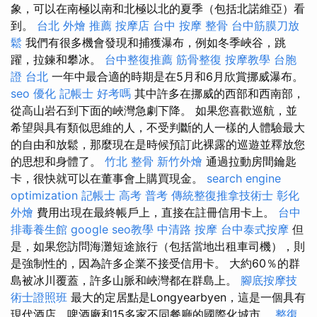
象，可以在南極以南和北極以北的夏季（包括北諾維亞）看
到。
台北 外燴 推薦
按摩店
台中 按摩 整骨
台中筋膜刀放
鬆
我們有很多機會發現和捕獲瀑布，例如冬季峽谷，跳
躍，拉鍊和攀冰。
台中整復推薦
筋骨整復
按摩教學
台胞
證 台北
一年中最合適的時期是在5月和6月欣賞挪威瀑布。
seo 優化
記帳士 好考嗎
其中許多在挪威的西部和西南部，
從高山岩石到下面的峽灣急劇下降。 如果您喜歡巡航，並
希望與具有類似思維的人，不受判斷的人一樣的人體驗最大
的自由和放鬆，那麼現在是時候預訂此裸露的巡遊並釋放您
的思想和身體了。
竹北 整骨
新竹外燴
通過拉動房間鑰匙
卡，很快就可以在董事會上購買現金。
search engine
optimization
記帳士 高考 普考
傳統整復推拿技術士
彰化
外燴
費用出現在最終帳戶上，直接在註冊信用卡上。
台中
排毒養生館
google seo教學
中清路 按摩
台中泰式按摩
但
是，如果您訪問海灘短途旅行（包括當地出租車司機），則
是強制性的，因為許多企業不接受信用卡。 大約60％的群
島被冰川覆蓋，許多山脈和峽灣都在群島上。
腳底按摩技
術士證照班
最大的定居點是Longyearbyen，這是一個具有
現代酒店，啤酒廠和15多家不同餐廳的國際化城市。
整復