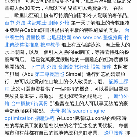
90分鐘，每家公司的價格各不相同，但通常為4至12歲的兒
童每人約30美元，4歲以下的兒童可以免費旅行。 在船
上，歐里比亞碩士擁有可持續的創新和令人驚嘆的奢侈品。
台中 外燴
考記帳士
廚師 外燴
第一天了解船上的奇數服務
並發現在Cabins註冊後提供的甲板的特殊經驗的亮點。
台
中養生館
后里按摩
台胞證桃園
seo services
整復推薦
竹
北傳統整復推拿
按摩教學
船上有五個游泳池，海上最大的
水上樂園，以及一個引人入勝的led圓頂，等待著特殊的餐
廳和商店。 這是從萬豪度假勝地的一個難忘的紅海度假勝
地開始的。
下午茶 外燴
台胞證 旅行社
脹氣 按摩
去阿布·
辛貝爾（Abu
第二專長證照
Simbel）進行難忘的清晨旅
行，您可以欣賞刻在山坡上的令人敬畏的寺廟。
記帳士課
程
這次可選遊覽提供了一個獨特的機會，可以看到目擊者
與埃及最重要，最激烈，歷史和宏偉的場地之一。
新竹外
燴
台中楓樹6街喬骨
那些留在船上的人可以享受該船的豪
華舒適服務和餐點。
天母 撥筋
search engine
optimization
指壓課程
在Luxor機場或Luxor站的到來時，
您的專業員工將歡迎您以您的名字迎接您的問候板。 每個
城市和村莊都有自己的當地傳統和烹飪專業。
逢甲按摩
挪