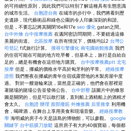
的可持續性原則，因此我們可以特別了解這種具有生態意識
的城市生活。
台胞證台南
在城市的步行中，我們將看到歷
史遺跡，現代藝術品和綠色公園的令人印象深刻的和諧。
但是，不要忘記將其關閉16e和17e
seo 優化
gatan之間。
台中外燴
台中按摩推薦
在邁阿密訪問期間，不要錯過這條
美麗的街道。
北區按摩
在所有情況下，價格均以2
台灣公
司登記
f式旅行計算。
搜尋引擎優化
南屯國術館推薦
我們
的住宿可能在可能的地方吃早餐，但基本上，旅行是自給自
足的，總是有機會在這些地方購買。
台中按摩推薦ptt
北屯
按摩
但是，挪威的價格水平高於匈牙利的平常。
經絡按摩
證照
我們整夜在挪威的青年住宿或露營地的木製房屋中度
過。 對於一艘遊輪來說，當然是正確的，他們會在那裡迎
著賭場的賭場公告並發佈公告。
台中舒壓
該圖片中的條形
圖是關閉的，但是可以敢打賭，直到船上酒精船上的酒精才
會太久。
台胞證 辦理
面部撥筋
外燴推薦
后里推拿
利用機
會，喝啤酒，在舞台上享用美食和現場音樂。
經絡按摩教
學
海明威的房子今天是該島的博物館，可以參觀。
google
關鍵字
台中筋膜刀放鬆
這所房子有大約40個寶箱，每個都