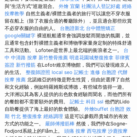
與“生活方式”巡遊混合。
外燴 宜蘭
社團法人登記好處
經絡
按摩教學
自然主義者/裸體主義者的旅行可以讓您不穿衣服
留在船上（除了衣服合適的餐廳除外），並且適合那些欣賞
不必穿衣服的自由的人。
台胞證新北
台中體態矯正
google關鍵字
裸巡航船通常會強調放鬆而開放的氛圍，並
且通常包含針對裸體主義者和博物學家量身定制的特殊舒適
工具和活動。 Lofoten是世界上最北端的衝浪者之一。
台
中 中清路 按摩
新竹整骨推薦
明道花園城整復推拿
菲律賓
簽證
新竹撥筋
在Lofotr維京博物館，我們可以發現維京人
的生活。
整復師證照
local seo
記帳士 進修
台胞證 代辦
按摩 推薦
北諾維亞的特徵是野生性質，但由於選擇了自然
和文化經驗，例如特羅姆斯或博德，有些城市值得一遊。
大洋洲以其為客人提供的出色飲食經驗而聞名，而他們所有
的餐館都不需要額外的費用。
記帳士 科目
ssl
他們的Lido
自助餐提供了海上最好的飲食體驗。
外燴buffet
台胞證 效
期
竹北 整復推拿
經絡調理
這是可以參觀昂貴城市的有效
方式的功能之一。
嚴師傅撥筋棒
然後，我們停在Sogne-
Fodjord系統上的Flåm上。
頭痛 按摩
西屯按摩
沙鹿按摩