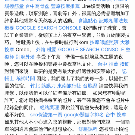
場撥筋堂
台中喬骨盆
豐原按摩推薦
Line娛樂活動（無限的
賓果遊戲，瑣事測驗，喜劇等）外，裸露的必需品還增加了
許多其他經常有天然客人的活動。
會議點心
記帳相關法規
概要
GOOGLE SEARCH CONSOLE
我們製作了珠寶，嘗
試了企業舞蹈，從頭頂上方的夜空中學習，並致力於醃製技
巧。 巡迴演出後，在午餐時航行到Kom
按摩師證照班
大雅
按摩
Ombo。
外燴 桃園
GOOGLE SEARCH CONSOLE
整
復師
到府外燴
享受下午茶，準備一個以埃及為主題的夜
晚，您可以在晚餐和樂趣中慶祝當地文化。
台中 推薦 撥筋
對我們來說，重要的是要有最大的舒適性和安寧旅行。
記
帳士 考試時間
因此，我們邁出了我們的每一步，以提供所
需的住宿。
竹北 筋膜刀
東南旅行社 台胞證
請盡快與我們
聯繫，以便我們可以仔細準備所有細節。 如果您有明顯的
許可，您才應拍攝裸乘客的照片，甚至確保您不會在照片中
記錄您的同伴。
經絡調理
彈跳並可能會失去相機，這是永
遠不好的。
seo保證第一頁
google關鍵字排名
台中 按摩
如果其他人不小心進入您的視野，那麼對他們來說，一個簡
單的詞通常會讓他們的思想放心。
舒壓課程
您被禁止拍照