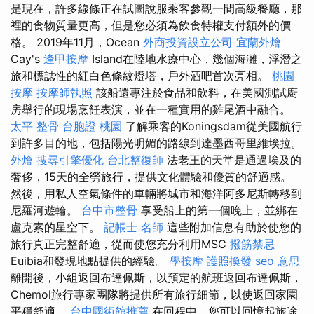
是現在，許多線條正在試圖說服乘客參觀一間高級餐廳，那
裡的食物質量更高，但是您必須為飲食特權支付額外的價
格。 2019年11月，Ocean
外商投資設立公司
宜蘭外燴
Cay's
逢甲按摩
Island在陸地水療中心，幾個海灘，浮潛之
旅和標誌性的紅白色條紋燈塔，戶外酒吧首次亮相。
桃園
按摩
按摩師執照
該船還專注於食品和飲料，在美國測試廚
房舉行的現場烹飪表演，並在一種實用的雞尾酒中融合。
太平 整骨
台胞證 桃園
了解乘客的Koningsdam從美國航行
到許多目的地，包括陽光明媚的路線到達墨西哥里維埃拉。
外燴
搜尋引擎優化
台北整復師
法老王的天堂是通過埃及的
奢侈，15天的全勞旅行，提供文化體驗和優質的舒適感。
然後，用私人空氣條件的車輛將城市和海洋阿多尼斯轉移到
尼羅河遊輪。
台中市整骨
享受船上的第一個晚上，並綁在
盧克索的星空下。
記帳士 名師
這些附加信息有助於使您的
旅行真正完整舒適，從而使您充分利用MSC
撥筋禁忌
Euibia和發現地點提供的經驗。
學按摩
護照換發
seo 意思
離開後，小組返回布達佩斯，以預定的航班返回布達佩斯，
Chemol旅行專家團隊將提供所有旅行細節，以使返回家園
平穩舒適。
台中國術館推薦
在回程中，您可以回憶起旅途