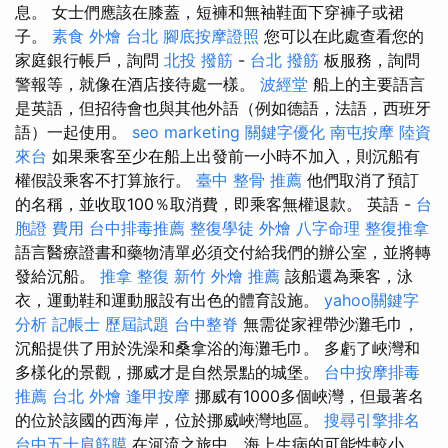
息。 女士們應該在膝蓋，短褲和無袖鞋面下穿褲子或裙
子。
素食 外燴 台北
腳底按摩證照
您可以在此處查看您的
家庭銀行帳戶，詢問
北投 撥筋
-
台北 撥筋
板服務，詢問
警報等，就像在酒店接待處一樣。
波經堂
船上的主要語言
是英語，但招待會也與其他外語（例如德語，法語，西班牙
語）一起使用。
seo marketing
關鍵字優化
南屯按摩
陸資
來台
如果乘客至少在船上出發前一小時不加入，則沉船有
權假設乘客不打算旅行。
臺中 整骨 推薦
他們取消了預訂
的名稱，並收取100％取消費，即乘客無權退款。 英語 -
台
胞證 費用
台中排毒推薦
整復學徒
外燴
八字命理 整復推拿
語言醫療證書和藥物清單必須交付給我們的辦公室，並將轉
發給沉船。
推拿 整復
新竹 外燴 推薦
該船還為乘客，泳
衣，運動鞋和運動服設有出色的體育設施。
yahoo關鍵字
分析
記帳士 歷屆試題
台中整脊
無需從家裡帶沙灘毛巾，
沉船提供了用於洗澡和桑拿浴的海灘毛巾。 多虧了峽灣和
多樣化的景觀，挪威才是自然景點的城堡。
台中按摩排毒
推薦
台北 外燴
逢甲按摩
挪威有1000多個峽灣，但最著名
的位於該國的西海岸，位於挪威峽灣地區。
搜尋引擎排名
台中五十肩筋膜
在河流之旅中，海上生病的可能性較小，