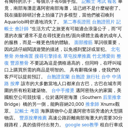
有獨特的爪子，每個爪子有6個手指。
記帳士 考試 報名
畢
竟，南部海灘是邁阿密南部海灘，這已經不是什麼秘密了。
我在攝影師研討會上拍攝了許多模型，當他們被召喚到
Aquariobi時舒適地消失了。
第二專長證照
台胞證照片
記
帳士 會計師
“生活方式”之旅更有可能適合浪蕩公子，而“可
選的衣服”通常不是在尋找更自然/面向裸體主義者的成年人
的服務，而是一種更色情的體驗。
面部撥筋
單詞很重要，
因此請仔細閱讀遊覽的描述，以免感到驚訝或冒犯。
北屯
整骨
外燴佈置
搜尋引擎排名
草屯按摩推薦
竹北博愛街 整
復
豐原整骨
不要認為這是價格過高的，但同時，在呼叫端
口上購買所需的商品是明智的。 具有辭職保修，使我們的
客戶可以提前預訂。
台胞證宜蘭
台胞證 旅行社
台中 中清
路 按摩
該市的大多數當地人口都來自古巴，古巴在城市周
圍的所有粉彩建築物。
台中手撥燙
邁阿密熱火的家園，美
國航空公司競技場，位於邁阿密海灘（Southern
后里推拿
Bridge）橋的另一側，能夠容納20,000
推拿師
Xnumx觀
眾。
記帳士 考題
海豚購物中心是邁阿密市區旁邊的大型購
物店。
豐原按摩推薦
高速公路距離南部海灘大約需要30分
鐘路程，真的值得付出努力。
google seo教學
租自行車或