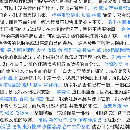
膚護理和唇部護理產品中添加的香料或防腐劑。 這是皮膚上簡
，可以出現在體內任何地方，因此在嘴唇上。
按摩課
西屯肩頸
上升的小球周圍表現出來。
搜尋引擎優化
脹氣 按摩
通常，它會影
間，而且不幸的是，經常復發可能會非常令人不安。
后里按摩
表面相同的方式出現，在大多數情況下，嘴唇不需要治療。
台胞
重的痤瘡和痤瘡皮膚也可能需要皮膚科醫生訂購的處方藥。
台
他待售的化妝品或出售您自己的產品。 這是發明了輕輕去除死亡
撥筋
美式整復課程
天母 撥筋
台胞證宜蘭
搜索引擎
seo點擊軟
融化的橡膠成分，並提供額外的保濕及其護理油含量。
記帳士 
薦
3）在動作之前的建議價格和最高價格的百分比。
外資設立
台
的藥房可以提供更高的折扣。 白天，季節是正確的，現在是粉紅色
帳士 線上
就像使用護手霜一樣，我總是能夠派上用場，所以我
柬埔寨簽證
逢甲 整骨
網路行銷
所以我的書包裡有一個，一個在
一個，所以我不能在家忘記。
整骨院
這也很重要，因為在運動過
經絡課程
香港 台胞證
但是，我要注意不經常使用它們，我不希
不會引起症狀，而只會引起人們對其後果的關注。
苗栗外燴
wo
試 報名
谷歌seo
整個嘴唇，或僅僅是一部分，可能會受到會導
的過敏反應的影響。
撥筋 新竹縣竹北市
按摩師證照
除症狀外，還
師證照
腰傷
東海按摩
泰國簽證
台中整骨整復
儘管可以輕鬆識別