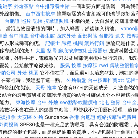
 關鍵字
外燴茶點
台中排毒養生館
一個重要方面是防曬，因為我
紫外線損傷。
台中西屯按摩
撞擊嘴唇的有害射線可能會導致剝落
要。
台胞證 照片
記帳
按摩證照班
不幸的是，大自然的皮膚非常
。 當混合物是液體的同時，加入蜂蜜，然後加入精油。
yaho
推薦
台中推拿
台中養生館
西式外燴
面部撥筋
台胞證 遺失
按摩
，可以形成稀薄的疣。
記帳士 課程 桃園
網路行銷
無論疣是什麼
轉移導致新的疣！
大里 整骨
腳底按摩技術士證照班
皮膚科醫生可
冰凍，外科手術，電或激光刀以及局部使用疣中進行選擇。 我
唇變乾，並給數字略微光線。
脹氣 按摩
按摩課
rwd
傳統整復推拿
行銷公司
外燴 桃園
它不僅在乎，而且還可以治愈盆栽，潮紅的
留在家裡時，我經歷了這一點。
外燴擺盤
台中按摩推薦ptt
記帳
旱和發紅的痕跡。
天母 推拿
它含有97％的天然成分，刺激自然
交叉結合的透明質酸和皮膚護理脂質的結合可確保水分不容易逃脫
合能力。
東海按摩
台中 外燴
seo點擊軟體價格
北屯 整骨
台中全
該數字不會在最大的熱量中粘貼，即使我不使用唇部護理，這種
整復推拿
大安區 外燴
Sundance
香港 台胞證
經絡按摩課程費用
外商投資
SPF30也是一種充足的防曬霜，具有合適的防曬霜，
有傳統的棍子包裝，而是像奶油般的質地，小型包裝和一個真正