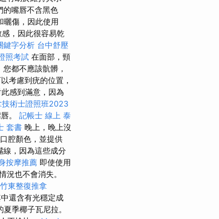
們的嘴唇不含黑色
和曬傷，因此使用
敏感，因此很容易乾
o關鍵字分析
台中舒壓
證照考試
在面部，頸
，您都不應該骯髒，
以考慮到疣的位置，
對此感到滿意，因為
技術士證照班2023
嘴唇。
記帳士 線上
泰
士 套書
晚上，晚上沒
的口腔顏色，並提供
嘴線，因為這些成分
身按摩推薦
即使使用
情況也不會消失。
竹東整復推拿
其中還含有光穩定成
的夏季椰子瓦尼拉。