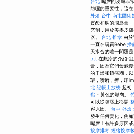
台北
嘴唇的皮膚非
防曬的重要性，這
外燴 台中
南屯國術
質酸和肽的潤唇膏
充劑，用於美學皮膚
器。
台北 推拿
由於
一直在購買Bebe
播
天水合的唯一問題是
ptt
在皰疹的介紹性症
膏，因為它們會減
的干燥和鎮痛糊，
環，嘴唇，癬，即i
北
記帳士放榜
起初
黏
- 黃色的燉肉。
可以從嘴唇上移開
容原因。
台中 外燴
發生任何變化，例如
嘴唇上有許多原因或
按摩排毒
經絡按摩