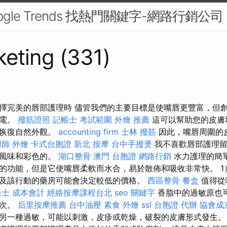
ogle Trends 找熱門關鍵字-網路行銷公司
eting (331)
擇完美的唇部護理時 儘管我們的主要目標是使嘴唇更豐富，但
充電。
撥筋證照
記帳士 考試範圍
外燴 推薦
這可以幫助您的皮膚
於恢復自然外觀。
accounting firm
士林 撥筋
因此，嘴唇周圍的
廚師 外燴
卡式台胞證
新北 按摩
台中手撥燙
我不喜歡唇部護理留
，風味和彩色的。
湖口整骨
澳門 台胞證
網路行銷
水力護理的簡
的功能，但是它使嘴唇柔軟而水合，易於散佈和吸收非常快。 1
及該行動的藥房可能會決定較低的價格。
西區整骨
餐盒
值得從
帳士 成本會計
經絡按摩課程台北
seo 關鍵字
香脂中的過敏原也
一次。
后里按摩推薦
台中油壓
素食 外燴
ssl
台胞證 代辦
協會成
另一種過敏，可能以刺激，皮疹或乾燥，破裂的皮膚形式發生