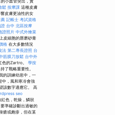
單的小血管突出，實
放鬆
按摩課
這種皮膚
響皮膚更油性的女
推薦
記帳士 考試資格
證 台中
北區按摩
胞證照片
中式外燴菜
上皮細胞的唇磨砂膏
體價格
在大多數情況
稅法
第二專長證照
台
中筋膜刀放鬆
台中外
的Zartro。
學按
保持了戰略重要性。
我的訓練幼崽中，一
程中，風和寒冷會強
望該數字適應它。 高
rdpress seo
致紅色，乾燥，鱗狀
要準確診斷出過敏的
痤瘡或皰疹，但在某