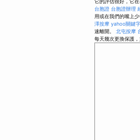
它的評估很好，它在
台胞證
台胞證辦理
用或在我們的嘴上少
澤按摩
yahoo關鍵
速離開。
北屯按摩
每天幾次更換保護，