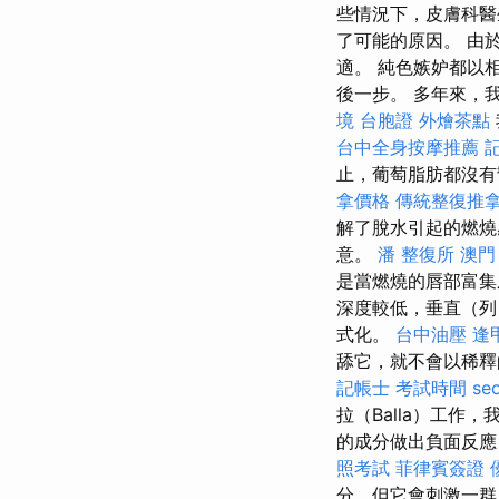
些情況下，皮膚科
了可能的原因。 由
適。 純色嫉妒都以
後一步。 多年來，我
境 台胞證
外燴茶點
台中全身按摩推薦
止，葡萄脂肪都沒有
拿價格
傳統整復推
解了脫水引起的燃燒
意。
潘 整復所
澳門
是當燃燒的唇部富集
深度較低，垂直（列
式化。
台中油壓
逢
舔它，就不會以稀
記帳士 考試時間
se
拉（Balla）工
的成分做出負面反
照考試
菲律賓簽證
分，但它會刺激一