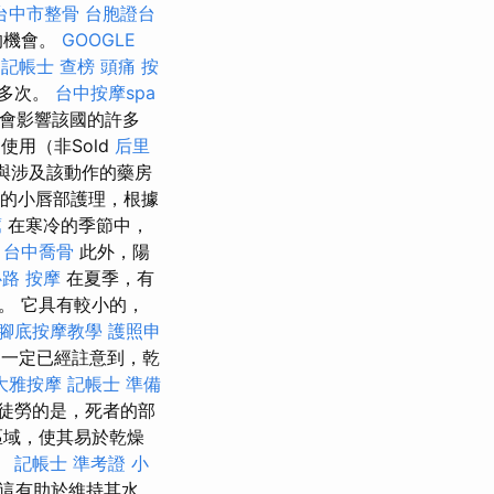
台中市整骨
台胞證台
的機會。
GOOGLE
。
記帳士 查榜
頭痛 按
抹多次。
台中按摩spa
會影響該國的許多
使用（非Sold
后里
能與涉及該動作的藥房
好的小唇部護理，根據
薦
在寒冷的季節中，
。
台中喬骨
此外，陽
路 按摩
在夏季，有
。 它具有較小的，
腳底按摩教學
護照申
一定已經註意到，乾
大雅按摩
記帳士 準備
徒勞的是，死者的部
區域，使其易於乾燥
。
記帳士 準考證
小
 這有助於維持其水