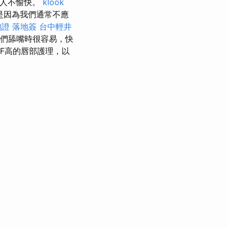
令人不愉快。
klook
是因為我們通常不應
證 落地簽
台中輕井
們舔嘴時很容易，快
F高的唇部護理，以