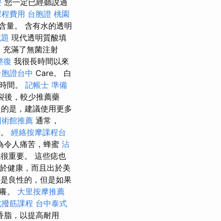
要
您一定已經聽說過
課程費用
台胞證 桃園
分含量。 含有水的透明
試題
現代透明質酸填
，充滿了無菌注射
整復
我很長時間以來
台胞證台中
Care。 白
的時間。
記帳士 準備
破裂後，較少推薦藥
的是，建議使用更多
國術館推薦
通常，
態。
經絡按摩課程台
為令人痛苦，蜂蜜
沾
很重要。 這些痣也
於健康，而且出於美
是良性的，但是如果
瘙癢。
大里按摩推薦
北撥筋課程
台中泰式
酸香脂，以提高耐用