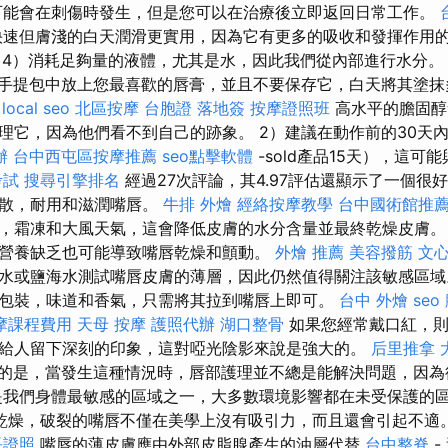
可能會在刺傷時發生，但是您可以在治療後立即返回日常工作。
快速但膚淺的白天潤滑更實用，因為它有更多的吸收和發揮作用
4）消耗足夠量的液體，尤其是水，因此我們從內部進行水分
手提包中放上您最喜歡的唇膏，並且不要保存它，白天將其塗
local seo
北區按摩
台胞證 落地簽
按摩證照班
高水平的膽固醇
理它，因為他們看不到自己的跡象。 2）建議在動作前的30天內
辦
台中西屯區按摩推薦
seo點擊軟體
-sold產品15天），這可
考試
搜尋引擎排名
經過27次評論，其4.97評估還顯示了一個很
分散，耐用和滋潤嘴唇。
牛排 外燴
經絡按摩教學
台中國術館推
，霜凍和大風天氣，這會降低皮膚的水分含量並最終乾燥皮膚
營養缺乏也可能導致嘴唇乾燥和顫動。
外燴 推薦
美容撥筋
文心
水或鹽海水測試嘴唇皮膚的薄層，因此仍然值得關注該敏感區域
包裝，味道和香氣，只需將其拉到嘴唇上即可。
台中 外燴
seo
摩課程費用
天母 按摩
護照代辦
湖口整骨
如果您經常戴口紅，則
給人留下深刻的印象，這對啞光陰影來說是強大的。
后里推拿
的是，當發生這種情況時，唇部護理並不總是能解決問題，因為
是我們身體最敏感的區域之一，大多數環境影響都在未受保護的
乾燥，破裂的嘴唇不僅在美學上沒有吸引力，而且還會引起不適
長證照
嘴唇的薄皮膚應由外部皮脂腺產生的油層代替
台中整脊
-