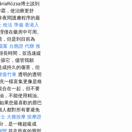
iaRózsa博士談到
醉霜，使治療更舒
作夜間護膚程序的最
 稅法 準備
香港入
理僅在藥房中可用。
燒，但是到目前為
家檔案
台胞證 代辦
推
續很長時間，並迅速緩
於舔它，儘管我願
造成持久的傷害，但
整復竹東
透明的透明
充一樣富集更像是格
混合在一起，但不要
油，不能使用精油。
如果您最喜歡的唇巴
每個人都對所有要避免
術士
大雅按摩
按摩證
分，是一種超級成
側彎
並非所有的唇部