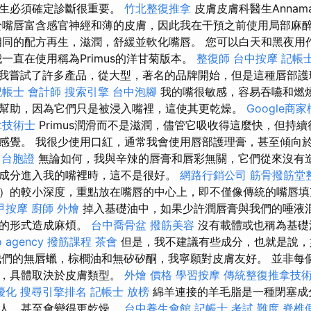
醫生必須確定診斷很重要。
竹北整復推拿
皮膚皮膚科醫生Annamár
於嘴唇富含感官神經和薄的皮膚，因此我在干預之前使用局部麻
相同的配方再生，滋潤，舒緩並軟化嘴唇。 您可以白天和黑夜用
一直在使用稱為Primus的洋甘菊版本。
整復師
台中按摩
記帳士
我嘗試了許多產品，從大型，著名的品牌開始，但是這種唇部護
記帳士 會計師
搜索引擎
台中泡腳
我的嘴很敏感，容易吞嚥和燃
幫助，因為它們只是被浸入嘴裡，這使其更乾燥。
Google商
拿技術士
Primus潤滑而不是滋潤，儘管它吸收得這麼快，但持
感覺。 我很少使用口紅，通常我會使用唇部護理膏，甚至傾向
 台胞證
無論如何，我與辛辣的唇膏和唇彩無關，它們從來沒有
成分進入我的嘴裡時，這不是很好。
網路行銷公司
筋骨撥筋堂
）的較小深度，重點放在嘴唇的中心上，即不僅像傳統的嘴唇填
甲按摩
廚師 外燴
掉入基礎油中，如果少許潤唇膏與我們的唾液
釋的形式造成麻煩。
台中喬骨盆
撥筋美容
沒有載體或也稱為基礎
o agency
撥筋課程
茶會
但是，我不建議有些成分，也就是說，
作，我們的無唇蠟，棕櫚油和無矽矽酮，我寧願對皮膚友好。 並非
應，具體取決於皮膚類型。
外燴 價格
學習按摩
傳統整復推拿技
優化
搜尋引擎排名
記帳士 放榜
綿羊連接的羊毛脂是一種閉塞成
群人，甚至會變得更乾燥。
台中養生會館
記帳士 考試 難度
脊椎