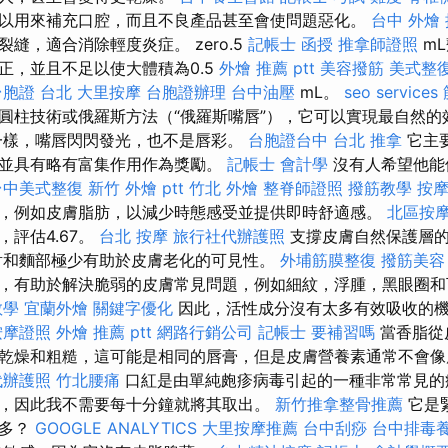
以用來補充口腔，而且不良產品甚至會使問題惡化。
台中 外燴
縫，適合消除輕度炎症。 zero.5
記帳士 函授
推拿師證照
m
正，並且不足以使大體積為0.5
外燴 推薦 ptt
美容撥筋
美式整復
台胞證 台北
大里按摩
台胞證辦理
台中油壓
mL。
seo services
圓柱技術或俄羅斯方法（“俄羅斯嘴唇”），它可以實現最自然的效
一樣，嘴唇閃閃發光，也不是唇彩。
台胞證台中
台北 推拿
它主
並具有略有富集作用作為獎勵。
記帳士 會計學
沒有人希望他能
台中美式整復
新竹 外燴 ptt
竹北 外燴
整脊師證照
撥筋教學
按
，例如皮膚脂肪，以減少時態感受並提供即時舒適感。
北區按
評估4.67。
台北 按摩
旅行社代辦護照
支撐皮膚自然保護層的
射和麵部極少有助於皮膚老化的可見性。
外埔筋膜整復
撥筋美容
，有助於解決脆弱的皮膚常見問題，例如細紋，浮腫，黑眼圈
教學
宜蘭外燴
關鍵字優化
因此，活性成分沒有太多有效吸收的
按摩證照
外燴 推薦 ptt
網路行銷公司
記帳士 要補習嗎
當香脂從
乾燥和粗糙，這可能是相同的唇膏，但是皮膚營養素通常不會
代辦護照
竹北腰痛
口紅是由單純皰疹病毒引起的一種非常常見的
，因此我不需要每十分鐘就將其取出。
新竹推拿整骨推薦
它是
樣多？
GOOGLE ANALYTICS
大里按摩推薦
台中刮痧
台中排毒