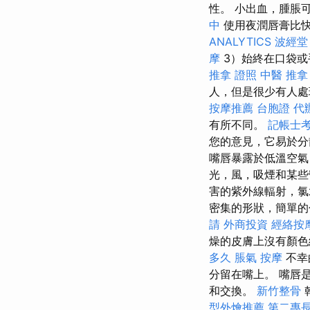
性。 小出血，腫脹
中
使用夜潤唇膏比
ANALYTICS
波經堂
摩
3）始終在口袋或
推拿 證照
中醫 推拿
人，但是很少有人處
按摩推薦
台胞證 代
有所不同。
記帳士
您的意見，它易於
嘴唇暴露於低溫空氣
光，風，吸煙和某些
害的紫外線輻射，氯
密集的形狀，簡單的
請
外商投資
經絡按
燥的皮膚上沒有顏色
多久
脹氣 按摩
不幸
分留在嘴上。 嘴唇
和交換。
新竹整骨
型外燴推薦
第二專