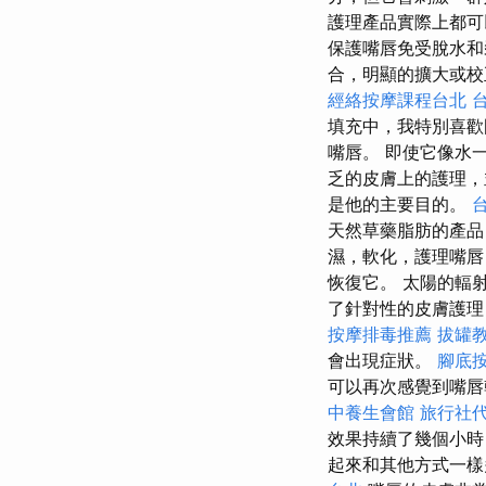
護理產品實際上都可
保護嘴唇免受脫水和裂
合，明顯的擴大或校
經絡按摩課程台北
填充中，我特別喜歡
嘴唇。 即使它像水
乏的皮膚上的護理，
是他的主要目的。
天然草藥脂肪的產品
濕，軟化，護理嘴唇，
恢復它。 太陽的輻
了針對性的皮膚護理
按摩排毒推薦
拔罐
會出現症狀。
腳底
可以再次感覺到嘴唇
中養生會館
旅行社
效果持續了幾個小時
起來和其他方式一