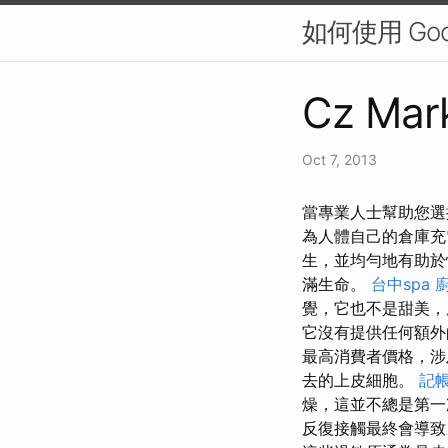
如何使用 Go
Cz Mark
Oct 7, 2013
當專業人士幫助您選
為人體自己的倉庫
生，並均勻地有助
滿生命。
台中spa
覺，它也不是甜美
它沒有提供任何額外
最高消費者價格，涉
去的上皮細胞。
記
燥，這並不總是第
反復接觸最終會導致