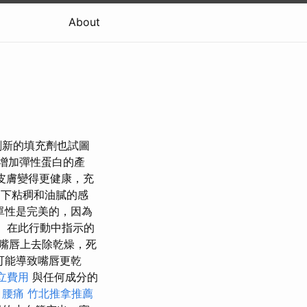
About
創新的填充劑也試圖
增加彈性蛋白的產
皮膚變得更健康，充
下粘稠和油膩的感
單性是完美的，因為
）在此行動中指示的
嘴唇上去除乾燥，死
可能導致嘴唇更乾
立費用
與任何成分的
。
腰痛
竹北推拿推薦