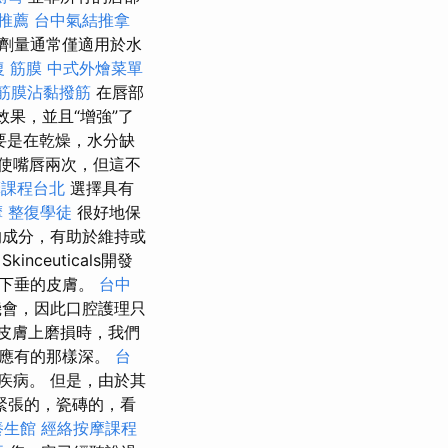
 推薦
台中氣結推拿
L劑量通常僅適用於水
 筋膜
中式外燴菜單
筋膜沾黏撥筋
在唇部
果，並且“增強”了
要是在乾燥，水分缺
使嘴唇兩次，但這不
摩課程台北
選擇具有
摩
整復學徒
很好地保
成分，有助於維持或
Skinceuticals開發
和下垂的皮膚。
台中
機會，因此口腔護理只
皮膚上磨損時，我們
像應有的那樣深。
台
疾病。 但是，由於其
緊張的，瓷磚的，看
養生館
經絡按摩課程