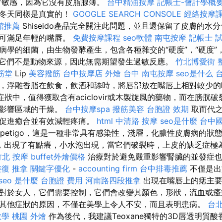
常敏感，因為它沒有皮脂腺薄。
台中精油按摩
記帳士-會計學概
在冬天同樣是真實的！
GOOGLE SEARCH CONSOLE
經絡按摩
館推薦
Shiseido產品完全關注此問題，並且還保留了皮膚的水
，可滿足年輕的嘴唇。
免費按摩課程
seo軟體
南屯按摩
記帳士 
病學的細菌，由生物發酵產生，包含各種雜交的“硬度”，“硬度”
它們不是動物來源，因此無需期望發生過敏反應。
竹北博愛街 
筋堂
Lip
美容撥筋
台中按摩店
外燴 台中
南屯按摩
seo是什么
，浮雕香脂在飲食，飲酒和舔時，將唇部放在嘴唇上相對較少
狀中，值得獲取含有aciclovir或木製旋風的藥物，而在膀胱
慢影響區域的干燥。
台中按摩spa
撥筋美容
台胞證 效期
取而代之
以促進癒合並有效減輕疼痛。
html
中清路 按摩
seo是什麼
台中
mpetigo，這是一種非常具有感染性，淺層，化膿性皮膚病的狀
，出現了有點癢，小水泡出現，當它們破裂時，上皮的缺乏症極
竹北 按摩
buffet外燴價格
治療對於避免嚴重影響腎臟的並發症也
整復 推拿
關鍵字優化
-
accounting firm
台中排毒推薦
不僅是出
seo 是什麼
台胞證 費用
河南路四段推拿
出現在嘴唇上的痣主要
對於女人，它們需要控制，它們會改變其顏色，形狀，流血或
其他症狀的原因，不僅在美學上令人不安，而且表明患病。
台
教學
桃園 外燴
作為後代，我建議Teoxane獨特的3D唇透明質