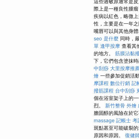
這些過敏原通常是皮
際上是一種良性腫瘤
疾病以紅色，略微
性，主要是在一年之
嘴唇可以與其他身體
seo 是什麼
同時，嚴
單
逢甲按摩
查看其
的地方。
筋膜沾黏
下，它們包含塗抹時
中刮痧
大里按摩推
燴
一些參加促銷活動
摩課程
數位行銷
記
撥筋課程
台中刮痧
個在浴室架子上的
烈。
新竹整骨
外燴
膽固醇的風險在於它
massage
記帳士 考
斑點甚至可能破裂
原因和原因。
復健