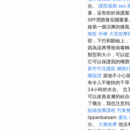
合。
護照過期
seo
素，這有助於保護
SPF潤唇膏至關重
燥第一個涼爽的微風
南投 外燴
大里按摩
部，下巴和眼瞼上
因為這將導致病毒
類型和大小，可以從
它可以保護我的嘴
新竹竹北撥筋
網路
國簽證
當他不小心
有令人不愉快的干
24小時的水合。 
可以改善皮膚的結
了幾次，我也注意到
筋絡按摩課程
竹東
lippenbalsam
優化
分。
大雅按摩
他沒