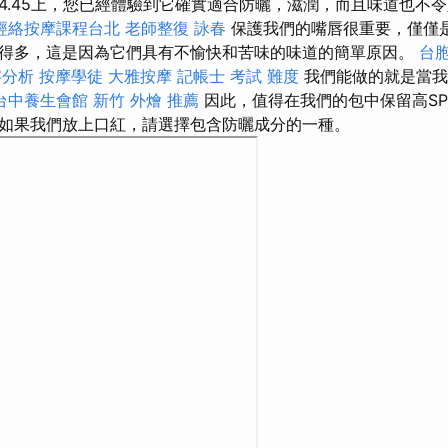
4.45上，您已經體驗到它確實適合防曬，滋潤，而且味道也不
經絡按摩課程台北
老師整復 詠春
保護我們的嘴唇很重要，僅僅
得多，這是因為它們具有不愉快和苦味的味道的簡單原因。
台胞
字分析
按摩學徒
大雅按摩
記帳士 考試 難度
我們能做的就是當我
台中養生會館
新竹 外燴 推薦
因此，值得在我們的包中保留高SP
如果我們放上口紅，請選擇包含防曬成分的一種。