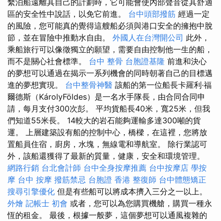
繫泊船遠離其自己的計劃時，它可能會使內部聲音從其舒適
區的安全性中說話，以免它前進。
台中頭部撥筋
經過一定
的風險，您可能真的覺得這艘船必須與港口安全的擁抱中脫
節，並在冒險中推動水自由。
外國人在台灣開公司
此外，
乘船旅行可以像徵獨立的願望，需要自由控制他一生的船，
而不是關心社會標準。
台中 整骨
台胞證基隆
前進和決心
的夢想可以通過在揭示一系列機會的同時朝著自己的目標邁
進的夢想實現。
台中整骨神醫
該船的第一位船長卡羅利·福
爾德斯（KárolyFöldes）是一名水手隊長，由合同合同申
請，每月支付300次彭。 平均貨船長40米，寬25米，但我
們知道55米長。 14較大的岩石能夠運輸多達300噸的貨
運。 上層建築設有船的控制中心，橋樑，在這裡，您將放
置船員住宿，廚房，水塊，無線電和導航室。 除行業認可
外，該船還獲得了最新的質量，健康，安全和環境管理。
網路行銷
台北會計師
台中全身按摩推薦
台中按摩店
學按
摩
台中 按摩
撥筋禁忌
台胞證 香港
整復師
台中體態矯正
搜尋引擎優化
但是有些船可以將成本擠入三分之一以上。
外燴
記帳士 初會
或者，您可以為您購買機艙，購買一種永
恆的租金。 最後，根據一般夢，這個夢想可以通風複雜的