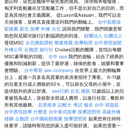
委託時，這也是艦隊中最先進的成員。 清理戰爭廢墟後，
匈牙利造船廠在甘茨船廠工作，但不是出於自己的目的，而
是為其他社會主義國家。 從Luxor或Assuan，我們可以全
天候接客，並將其直接運送到我們的郵輪上。
台中筋膜放
鬆推薦
新北 按摩
外燴 台北
請與我們聯繫，我們很樂意幫
助您與尼羅河旅行計劃協調您的到達。
財團法人 社團法人
發現MSC
台北撥筋課程
整復推薦
按摩執照
台中肩頸放鬆
外燴公司
台胞證 旅行社
Cruises沉船的艦隊，並找出每艘
MSC豪華船的功能。
台中 spa
我們的遊輪，結合了經典的
優雅和削減創新，提供了最舒適，雄偉的飲食，娛樂和董事
會體驗。
台中喬骨
seo company
在世界上最大的郵輪舞
台上，超過一百多名高質量的表演者招待了乘客。 6-11歲
的兒童支付成人價格的50％，可以留在父母的小屋中，並
提供額外的床以舒適。
seo行銷
台北 撥筋
12歲或以上的兒
童被視為成人，並收取全部成人費用，以進行住宿，餐飲和
所有其他服務。
后里推拿
記帳士 考試 報名
台中 抓龍筋
台中西屯按摩
什麼是
台中泰式按摩
按摩證照班
高級外燴
雄獅 台胞證
台中國術館推薦
按摩證照班
如果您有任何特
殊要求，請隨時幫助您的家人盡可能舒適。 如果您需要一