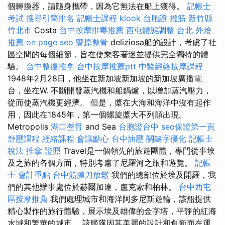
個轉換器，請隨身攜帶，因為它無法在船上獲得。
記帳士
考試
搜尋引擎排名
記帳士課程
klook 台胞證
撥筋 新竹縣
竹北市
Costa
台中按摩排毒推薦
西屯體態調整
台北 外燴
推薦
on page seo
豐原整骨
deliziosa船的設計，考慮了社
區空間的每個細節，旨在使乘客著迷並提供完全獨特的體
驗。
台中整復推拿
台中按摩推薦ptt
中醫經絡按摩課程
1948年2月28日，他坐在新加坡新加坡的新加坡廣播電
台，坐在W. 不斷開發蒸汽機和船鍋爐，以增加蒸汽壓力，
從而使蒸汽機更經濟。 但是，槳在大海和海洋中沒有起作
用，因此在1845年，第一個螺旋槳大不列顛出現。
Metropolis
湖口整骨
and Sea
台胞證台中
seo保證第一頁
舒壓課程
經絡課程
會議點心
台中油壓
關鍵字優化
記帳士
稅法
推拿 證照
Travel是一個領先的旅遊團體，專門從事埃
及之旅的各個方面，特別考慮了尼羅河之旅和遊覽。
記帳
士 會計重點
台中筋膜刀放鬆
我們的總部位於埃及開羅，我
們的其他辦事處位於赫爾加達，盧克索和柏林。
台中西屯
區按摩推薦
我們處理城市和海洋阿多尼斯遊輪，該船提供
精心製作的旅行體驗，展示埃及雄偉的金字塔，平靜的紅海
水域和繁華的城市。 該艦隊因其美麗的設計和創新而在運