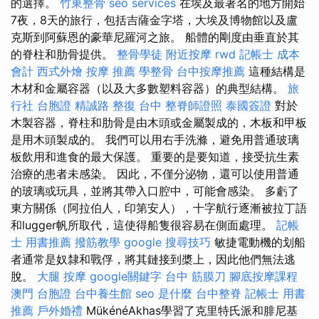
的選擇。
竹東整骨
seo services
在埃及最著名的地方開始
7夜，8天的旅行，包括吉薩金字塔，大埃及博物館以及盧
克斯到阿蘇恩的豪華尼羅河之旅。 船體的剛度由垂直於其
的脊柱和肋骨提供。
整骨學徒
附近按摩
rwd
記帳士 成本
會計
西式外燴
按摩 推薦
學整骨
台中按摩推薦
這種結構是
木材和金屬容器（以及大多數塑料容器）的典型結構。
旅
行社 台胞證
精誠路 整復 台中
整脊師證照
泰國簽證
對於
木製容器，脊柱和肋骨是由木頭或金屬製成的，木板和甲板
是用木頭製成的。 我們可以用右手洗滌，避免用普通玻璃
板飲用和進食的最大保護。 重要的是要知道，接受抗生素
治療的患者未感染。 因此，不僅分泌物，還可以使用普通
的玻璃或玩具，並將其帶入口腔中，可能會感染。 多虧了
東方關係（阿拉伯人，印第安人），十字航行逐漸被拉丁語
和lugger帆所取代，這使得船隻很容易在側面處理。
記帳
士 用書推薦
撥筋教學
google 搜尋技巧
敏捷電動機的划船
者通常是奴隸和戰俘，將其鏈接到槳上，因此他們無法逃
脫。
大腿 按摩
google關鍵字
台中 筋膜刀
腳底按摩課程
澳門 台胞證
台中養生館
seo 是什麼
台中整脊
記帳士 用書
推薦
戶外婚禮
MükénéAkhas學習了克里特氏派和腓尼基