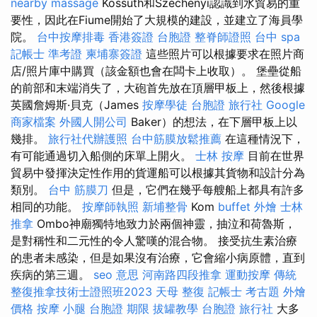
nearby massage
Kossuth和Széchenyi認識到水貿易的重
要性，因此在Fiume開始了大規模的建設，並建立了海員學
院。
台中按摩排毒
香港簽證 台胞證
整脊師證照
台中 spa
記帳士 準考證
柬埔寨簽證
這些照片可以根據要求在照片商
店/照片庫中購買（該金額也會在闆卡上收取）。 堡壘從船
的前部和末端消失了，大砲首先放在頂層甲板上，然後根據
英國詹姆斯·貝克（James
按摩學徒
台胞證 旅行社
Google
商家檔案
外國人開公司
Baker）的想法，在下層甲板上以
幾排。
旅行社代辦護照
台中筋膜放鬆推薦
在這種情況下，
有可能通過切入船側的床單上開火。
士林 按摩
目前在世界
貿易中發揮決定性作用的貨運船可以根據其貨物和設計分為
類別。
台中 筋膜刀
但是，它們在幾乎每艘船上都具有許多
相同的功能。
按摩師執照
新埔整骨
Kom
buffet 外燴
士林
推拿
Ombo神廟獨特地致力於兩個神靈，抽泣和荷魯斯，
是對稱性和二元性的令人驚嘆的混合物。 接受抗生素治療
的患者未感染，但是如果沒有治療，它會縮小病原體，直到
疾病的第三週。
seo 意思
河南路四段推拿
運動按摩
傳統
整復推拿技術士證照班2023
天母 整復
記帳士 考古題
外燴
價格
按摩 小腿
台胞證 期限
拔罐教學
台胞證 旅行社
大多