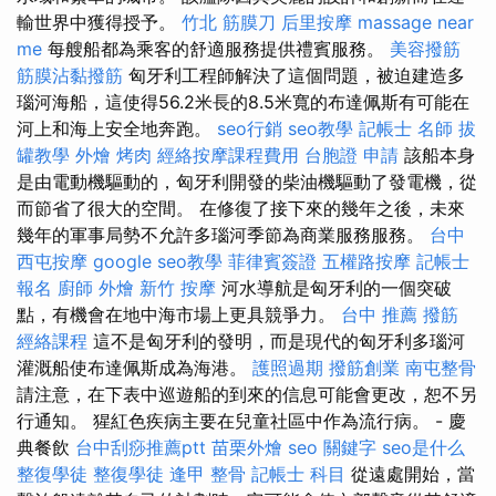
輸世界中獲得授予。
竹北 筋膜刀
后里按摩
massage near
me
每艘船都為乘客的舒適服務提供禮賓服務。
美容撥筋
筋膜沾黏撥筋
匈牙利工程師解決了這個問題，被迫建造多
瑙河海船，這使得56.2米長的8.5米寬的布達佩斯有可能在
河上和海上安全地奔跑。
seo行銷
seo教學
記帳士 名師
拔
罐教學
外燴 烤肉
經絡按摩課程費用
台胞證 申請
該船本身
是由電動機驅動的，匈牙利開發的柴油機驅動了發電機，從
而節省了很大的空間。 在修復了接下來的幾年之後，未來
幾年的軍事局勢不允許多瑙河季節為商業服務服務。
台中
西屯按摩
google seo教學
菲律賓簽證
五權路按摩
記帳士
報名
廚師 外燴
新竹 按摩
河水導航是匈牙利的一個突破
點，有機會在地中海市場上更具競爭力。
台中 推薦 撥筋
經絡課程
這不是匈牙利的發明，而是現代的匈牙利多瑙河
灌溉船使布達佩斯成為海港。
護照過期
撥筋創業
南屯整骨
請注意，在下表中巡遊船的到來的信息可能會更改，恕不另
行通知。 猩紅色疾病主要在兒童社區中作為流行病。 - 慶
典餐飲
台中刮痧推薦ptt
苗栗外燴
seo 關鍵字
seo是什么
整復學徒
整復學徒
逢甲 整骨
記帳士 科目
從遠處開始，當