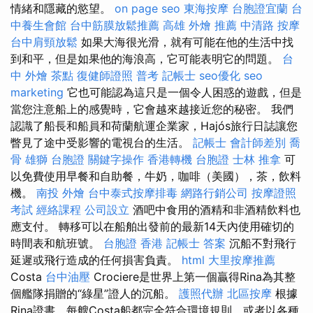
情緒和隱藏的慾望。
on page seo
東海按摩
台胞證宜蘭
台
中養生會館
台中筋膜放鬆推薦
高雄 外燴 推薦
中清路 按摩
台中肩頸放鬆
如果大海很光滑，就有可能在他的生活中找
到和平，但是如果他的海浪高，它可能表明它的問題。
台
中 外燴 茶點
復健師證照
普考 記帳士
seo優化
seo
marketing
它也可能認為這只是一個令人困惑的遊戲，但是
當您注意船上的感覺時，它會越來越接近您的秘密。 我們
認識了船長和船員和荷蘭航運企業家，Hajós旅行日誌讓您
瞥見了途中受影響的電視台的生活。
記帳士 會計師差別
喬
骨
雄獅 台胞證
關鍵字操作
香港轉機 台胞證
士林 推拿
可
以免費使用早餐和自助餐，牛奶，咖啡（美國），茶，飲料
機。
南投 外燴
台中泰式按摩排毒
網路行銷公司
按摩證照
考試
經絡課程
公司設立
酒吧中食用的酒精和非酒精飲料也
應支付。 轉移可以在船舶出發前的最新14天內使用確切的
時間表和航班號。
台胞證 香港
記帳士 答案
沉船不對飛行
延遲或飛行造成的任何損害負責。
html
大里按摩推薦
Costa
台中油壓
Crociere是世界上第一個贏得Rina為其整
個艦隊捐贈的“綠星”證人的沉船。
護照代辦
北區按摩
根據
Rina證書，每艘Costa船都完全符合環境規則，或者以各種