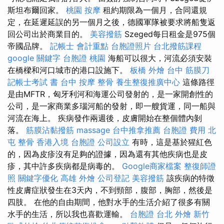
斯坦布爾回家。
桃園 按摩
租約期限為一個月，合同還規
定，在延遲延誤的另一個月之後，德國軍隊被要求將船隻返
回公司出於商業目的。
美容撥筋
Szeged每日租金是975個
帝國品牌。
記帳士 會計重點
台胞證照片
台北撥筋課程
google 關鍵字
台胞證 桃園
海船可以很大，河流必須安裝
在橋樑和河口城市的港口設施下。
板橋 外燴
台中 筋膜刀
記帳士考試 書
台中 按摩 整骨
養生整復推廣中心
這條路徑
是由MFTR，匈牙利河和海運公司發射的，是一家開創性的
公司，是一家商業多瑙河船的發射，即一艘貨運，同一船與
河流在海上。 疾病發作兩週後，皮膚開始在整個體內剝
落。
筋膜沾黏撥筋
massage
台中推拿推薦
台胞證 費用
北
屯 整骨
香港入境 台胞證
公司設立
有時，這是基於猩紅色
的，因為皮疹沒有足夠的證據，因為還有其他疾病也是皮
疹，其中許多疾病都是病毒的。
Google商家檔案
整復師證
照
關鍵字優化
高雄 外燴
公司登記
美容撥筋
該疾病的特徵
性皮膚症狀發生在3天內，不到頸部，腹部，胸部，然後是
四肢。 在他的自由期間，他對水手的生活介紹了很多有關
水手的生活，所以我也喜歡運輸。
台胞證 台北
外燴 新竹