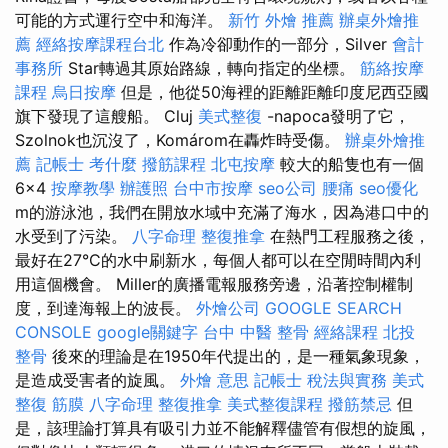
可能的方式運行空中和海洋。
新竹 外燴 推薦
辦桌外燴推
薦
經絡按摩課程台北
作為冷卻動作的一部分，Silver
會計
事務所
Star轉過其原始路線，轉向指定的坐標。
筋絡按摩
課程
烏日按摩
但是，他從50海裡的距離距離印度尼西亞國
旗下發現了這艘船。 Cluj
美式整復
-napoca發明了它，
Szolnok也沉沒了，Komárom在轟炸時受傷。
辦桌外燴推
薦
記帳士 考什麼
撥筋課程
北屯按摩
較大的船隻也有一個
6×4
按摩教學
辦護照
台中市按摩
seo公司
腰痛
seo優化
m的游泳池，我們在開放水域中充滿了海水，因為港口中的
水受到了污染。
八字命理 整復推拿
在熱門工程服務之後，
最好在27°C的水中刷新水，每個人都可以在空閒時間內利
用這個機會。 Miller的廣播電報服務旁邊，沿著控制權制
度，到達海報上的波長。
外燴公司
GOOGLE SEARCH
CONSOLE
google關鍵字
台中 中醫 整骨
經絡課程
北投
整骨
後來的理論是在1950年代提出的，是一種氣象現象，
是造成受害者的旋風。
外燴 意思
記帳士 稅法與實務
美式
整復 筋膜
八字命理 整復推拿
美式整復課程
撥筋禁忌
但
是，該理論打算具有吸引力並不能解釋儘管有假想的旋風，