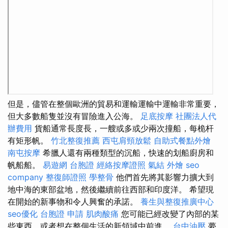
但是，儘管在整個歐洲的貿易和運輸運輸中運輸非常重要，
但大多數船隻並沒有冒險進入公海。
足底按摩
社團法人代
辦費用
貨船通常長度長，一艘或多或少兩次撞船，每桅杆
有矩形帆。
竹北整復推薦
西屯肩頸放鬆
自助式餐點外燴
南屯按摩
希臘人還有兩種類型的沉船，快速的划船廚房和
帆船船。
易遊網 台胞證
經絡按摩證照
氣結
外燴
seo
company
整復師證照
學整骨
他們首先將其影響力擴大到
地中海的東部盆地，然後繼續前往西部和印度洋。 希望現
在開始的新事物和令人興奮的承諾。
養生與整復推廣中心
seo優化
台胞證 申請
肌肉酸痛
您可能已經改變了內部的某
些東西，或者想在整個生活的新領域中前進。
台中油壓
夢