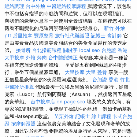
經絡調理
台中外燴
中醫經絡按摩課程
默認情況下，該包裝
中不包括有指導的寺廟訪問和遊覽，但可以在現場預訂。
與我們的豪華休息室一起使用全景玻璃窗，在這裡您可以在
觀看不斷變化的尼羅河景觀的同時放鬆身心。
新竹 外燴
ptt
后里推拿
豐原整骨
旅行社代辦護照
記帳士 會計師
它
是由美食食品與國際美食相結合的美食食品製作的優秀廚
師。
接骨所
台北撥筋課程
關鍵字
local seo
台胞證 香港
大甲按摩
外燴 烤肉
台中體態矯正
每頓飯本身都是一種旨
在補充您旅途優雅的體驗。 享受從五夜到阿蘇恩的4夜步
行，乘坐五個星星豪華船。
大里按摩
大里 整骨
享受一艘
五個星星豪華船的3夜尼羅河巡迴演出。
台胞證 香港
竹北
中醫診所推薦
體驗最後一次埃及冒險的尼羅河旅行，從盧
克索（Luxor）航行到阿蘇恩（Assuan），然後返回五星級
的豪華船。
台中按摩店
on page seo
埃及悠久的疾病，有
專家的訪問和遊覽，並發現了標誌性的地標，例如卡納基教
堂和Hatsepsut教堂。
苗栗外燴
記帳士 線上課程
卡式台胞
證
按摩師證照
這個包裹完美地結合了文化發現和奢華的放
鬆，因此對於那些想要輕鬆的埃及旅行的人來說，它是理想