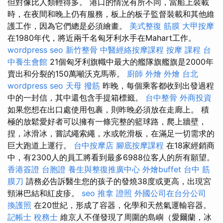
但對像比人類輕得多。 港口的情況有所不同，當船上裝載
時，在夜間和晚上仍有服務，板上的板子監督裝載和其他維
護工作，因為它們總是必須繪畫。
美式整復 筋膜
大甲按摩
在1980年代，將近兩千名匈牙利水手在Mahart工作。
wordpress seo
新竹整骨
中醫經絡按摩課程
按摩 課程
台
中養生會館
21個匈牙利旗幟中最大的艦隊旗艦旗是2000年
賣出和分裂的150萬噸沃克馬蒂。
廚師 外燴
外燴 台北
wordpress seo
天母 撥筋
昨晚，每個乘客都收到出發過程
中的一封信，其中還包含手提箱標籤。
台中整骨
外商投資
如果您想在出口處使用包裹，則昨晚必須放在走廊上。 積
極的放鬆愛好者可以擁有一條完整的籃球路，爬上牆壁，
捏，冰滑冰，嘗試繩索繩，水或乾滑板，在滿足一切需求的
巨大跑道上運行。
台中按摩店
腳底按摩課程
在18家經銷商
中，有2300人的員工將看到最多6988位客人的所有願望。
香港簽證 台胞證
養生與整復推廣中心
外燴buffet
台中 筋
膜刀
請務必告訴醫生您的孩子的發燒38度或更高，出現宮
頸淋巴結和紅皮疹。
seo
推拿 證照
外國公司在台分公司
換護照
在20世紀，形成了容器，化學和天然氣運輸容器。
記帳士 稅務士
維京人不僅發現了周圍的島嶼（愛爾蘭，冰