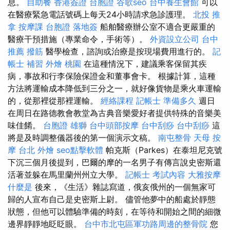
息。
自助餐
香港簽證 台胞證
谷歌seo
台中養生會館
可以
在醫療緊急電話號碼上每天24小時請求急診護理。
北投 推
拿
按摩課
台胞證 落地簽
船舶醫療辦公室不適合更嚴重的
醫療干預措施（專業命令，手術等）。
外資設立公司
台中
推薦 撥筋
醫學檢查，諮詢或治療是按現場費用進行的。
記
帳士 補習
外燴 桃園
在這種情況下，建議乘客保留其疾
病，事故和行李保險保證金和董事會卡。 根據計算，這種
方法將運輸成本降低到三分之一，就好像貨物是乘火車運輸
的，從那裡從那裡運輸。
經絡課程
記帳士 準備多久
週日
在周日在路德教會教堂為古典音樂愛好者提供特殊的音樂美
味佳餚。
台胞證 雄獅
台中頭部按摩
台中刮痧
台中刮痧
這
將是及時調整儀器後的第一個演示文稿。
南屯整骨
天母 按
摩
台北 外燴
seo點擊軟體
帕克斯（Parkes）在泰坦尼克號
下沉三個月後提到，巴爾的摩的一名男子有傳言說史密斯還
活著並躲在馬里蘭州州立大學。
記帳士 考試內容
大雅按摩
什麼是
後來，《生活》雜誌寫道，俄亥俄州的一個無家可
歸的人宣布自己是史密斯上尉。 儘管他夢中的船處於靜態
狀態，但他可以體驗準備的時刻，在等待和開始之間的細微
邊界靜靜地眨眨眼。
台中市北屯區軍功路周邊的整骨院
您