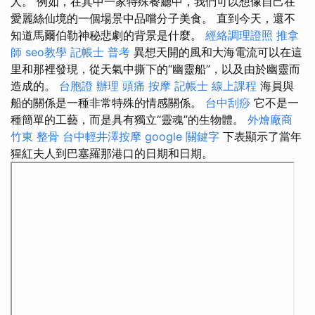
人。 例如，在其中一家特殊餐廳中，我們可以想像自己在
愛麗絲仙境的一個場景中品嚐分子美食。 直到今天，還不
知道馬爾伯勒神秘悲劇的背景是什麼。
經絡調理證照
推拿
師
seo教學
記帳士 普考
異想天開的風和大海電流可以在這
里和那裡發現，從天氣中撕下的“幽靈船”，以及由於幽靈而
造成的。
台胞證 辦理
頭痛 按摩
記帳士 線上課程
海員與
船的關係是一種非常特殊的情感關係。
台中刮痧
它不是一
種簡單的工藝，而是具有獨立“靈魂”的生物體。
外燴廠商
竹東 整骨
台中輕井澤按摩
google 關鍵字
下表顯示了當年
猩紅夫人到巴塞羅那港口的日期和日期。