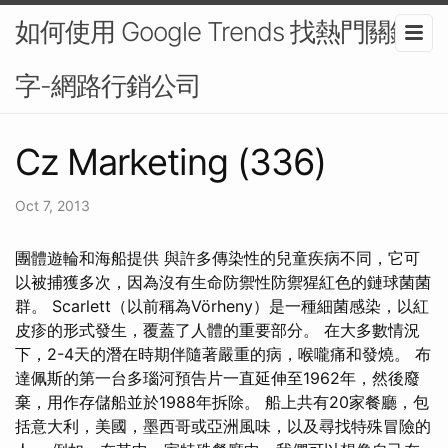
如何使用 Google Trends 找熱門關鍵
字-網路行銷公司
Cz Marketing (336)
Oct 7, 2013
團體遊輪和海船提供 與許多傳染性的兒童疾病不同，它可
以被捕獲多次，因為沒有生命防禦性防禦猩紅色的鏈球菌菌
群。 Scarlett（以前稱為Vörheny）是一種細菌感染，以紅
皮疹的形式發生，覆蓋了人體的重要部分。 在大多數情況
下，2-4天的潛在時期伴隨著嚴重的病，喉嚨痛和發燒。 布
達佩斯的第一台多瑙河預告片一直延伸至1962年，然後廢
棄，用作存儲船並於1988年拆除。 船上共有20家餐廳，包
括意大利，美國，墨西哥或亞洲風味，以及尋找特殊冒險的