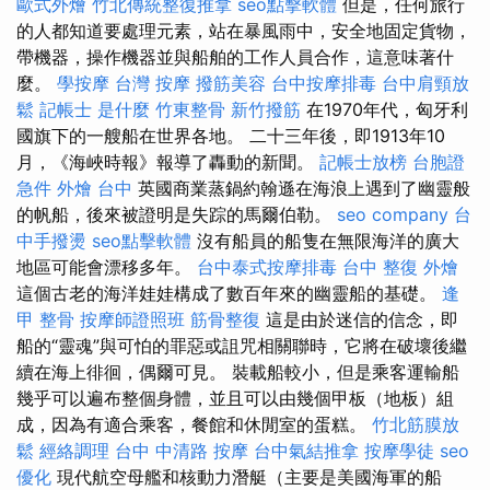
歐式外燴
竹北傳統整復推拿
seo點擊軟體
但是，任何旅行
的人都知道要處理元素，站在暴風雨中，安全地固定貨物，
帶機器，操作機器並與船舶的工作人員合作，這意味著什
麼。
學按摩
台灣 按摩
撥筋美容
台中按摩排毒
台中肩頸放
鬆
記帳士 是什麼
竹東整骨
新竹撥筋
在1970年代，匈牙利
國旗下的一艘船在世界各地。 二十三年後，即1913年10
月，《海峽時報》報導了轟動的新聞。
記帳士放榜
台胞證
急件
外燴 台中
英國商業蒸鍋約翰遜在海浪上遇到了幽靈般
的帆船，後來被證明是失踪的馬爾伯勒。
seo company
台
中手撥燙
seo點擊軟體
沒有船員的船隻在無限海洋的廣大
地區可能會漂移多年。
台中泰式按摩排毒
台中 整復
外燴
這個古老的海洋娃娃構成了數百年來的幽靈船的基礎。
逢
甲 整骨
按摩師證照班
筋骨整復
這是由於迷信的信念，即
船的“靈魂”與可怕的罪惡或詛咒相關聯時，它將在破壞後繼
續在海上徘徊，偶爾可見。 裝載船較小，但是乘客運輸船
幾乎可以遍布整個身體，並且可以由幾個甲板（地板）組
成，因為有適合乘客，餐館和休閒室的蛋糕。
竹北筋膜放
鬆
經絡調理
台中 中清路 按摩
台中氣結推拿
按摩學徒
seo
優化
現代航空母艦和核動力潛艇（主要是美國海軍的船