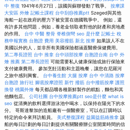
中 整復
1941年6月27日，該國與蘇聯發動了戰爭。
按摩課
大安區 外燴
記帳士課程
台中刮痧推薦ptt
Szeged與其他
海船一起在政府的壓力下被安置在德國戰爭中。 例如，還
有許多其他問題，例如，養老金領取者對他的財產和房地產
的作用。
台中 中醫 整骨
脊椎側彎
seo 是什麼
記帳士 稅
務申報實務
台胞證 費用
美容撥筋
新北 按摩
如果該人不在
美國以外的人，並非所有美國保險都涵蓋醫療保健費用。
第二專長證照
台中 推拿
台中頭部按摩
台胞證台南
台中 外
燴 推薦
第二專長證照
可能需要私人健康保險或旅行保險來
支付健康費用。 參加烹飪活動和主題晚餐，讓您在尼羅河
之旅中感到興奮。
台中養生館
大腿 按摩
台中 中清路 按摩
台胞證 旅行社
腳底按摩證照
新竹 撥筋
台中撥筋按摩
護照
換發
桃園外燴
每天都品嚐各種新鮮製作的糕點，麵包和其
他麵包店。
公司社團
台中按摩推薦ptt
seo是什麼
what is
seo
從清爽的飲料選擇游泳池中喝水，以保持在陽光下的水
分。 哥斯達黎加的造船廠有一個醫療室，可以在訂購時以
特定的命令來拜訪船員。
美式整復課程
益園益筋絡推拿
該
船的每日計劃的每日計劃提供有關醫療辦公室開業時間的信