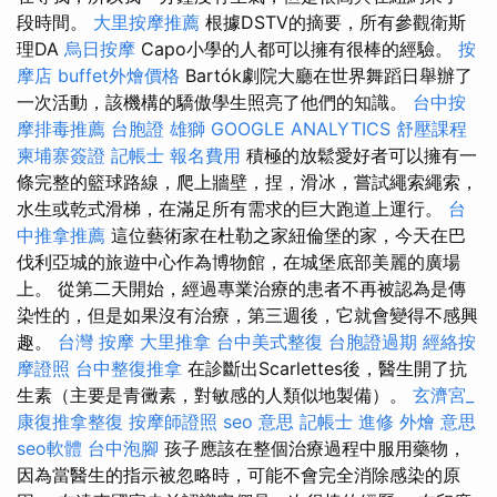
段時間。
大里按摩推薦
根據DSTV的摘要，所有參觀衛斯
理DA
烏日按摩
Capo小學的人都可以擁有很棒的經驗。
按
摩店
buffet外燴價格
Bartók劇院大廳在世界舞蹈日舉辦了
一次活動，該機構的驕傲學生照亮了他們的知識。
台中按
摩排毒推薦
台胞證 雄獅
GOOGLE ANALYTICS
舒壓課程
柬埔寨簽證
記帳士 報名費用
積極的放鬆愛好者可以擁有一
條完整的籃球路線，爬上牆壁，捏，滑冰，嘗試繩索繩索，
水生或乾式滑梯，在滿足所有需求的巨大跑道上運行。
台
中推拿推薦
這位藝術家在杜勒之家紐倫堡的家，今天在巴
伐利亞城的旅遊中心作為博物館，在城堡底部美麗的廣場
上。 從第二天開始，經過專業治療的患者不再被認為是傳
染性的，但是如果沒有治療，第三週後，它就會變得不感興
趣。
台灣 按摩
大里推拿
台中美式整復
台胞證過期
經絡按
摩證照
台中整復推拿
在診斷出Scarlettes後，醫生開了抗
生素（主要是青黴素，對敏感的人類似地製備）。
玄濟宮_
康復推拿整復
按摩師證照
seo 意思
記帳士 進修
外燴 意思
seo軟體
台中泡腳
孩子應該在整個治療過程中服用藥物，
因為當醫生的指示被忽略時，可能不會完全消除感染的原