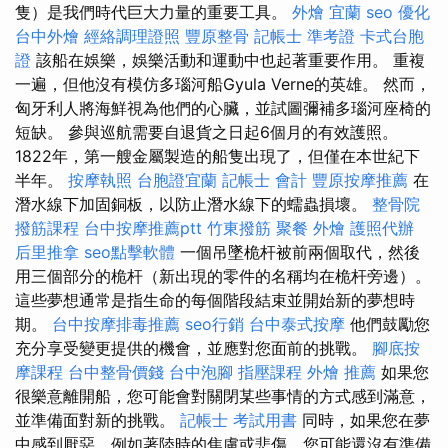
隻）是我們時代巨大力量的重要工具。
外燴 宜蘭
seo 優化
台中外燴
經絡調理證照
豐原整骨
記帳士 準考證
卡式台胞
證
該船在娛樂，娛樂活動和運動中也起著重要作用。 重複
一遍，但他沒有模仿多瑙河船Gyula Verne的英雄。 然而，
匈牙利人將海鮮視為他們的心臟，並試圖彌補多瑙河座椅的
短缺。 參與巡航需要自退貨之日起6個月的有效護照。
1822年，第一艘金屬製造的船隻出現了，但僅在本世紀下
半年。
按摩執照
台胞證宜蘭
記帳士 會計
豐原按摩推薦
在
潛水線下加固銅板，以防止潛水線下的蠕蟲損壞。
整骨院
撥筋課程
台中按摩推薦ptt
竹東撥筋
聚餐 外燴
護照代辦
后里推拿
seo點擊軟體
一個吊墜桅杆被前兩個取代，然後
用三個部分的桅杆（新出現的零件的名稱均在桅杆旁邊）。
這些夢想通常是指生命的每個階段結束並開始新的夢想時
期。
台中按摩排毒推薦
seo行銷
台中泰式按摩
他們鼓勵您
充分享受變更提供的機會，並應對您面前的挑戰。
腳底按
摩課程
台中整骨價錢
台中泡腳
指壓課程
外燴 推薦
如果您
很樂意離開船，您可能會對關閉某些事情的方式感到滿意，
並準備面對新的挑戰。
記帳士 考試用書
同時，如果您在夢
中感到厭惡，例如著陸時的焦慮或悲傷，您可能還沒有準備