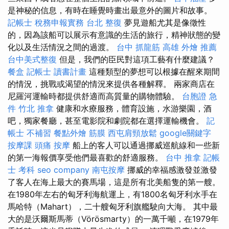
是神秘的信息，有時在睡覺時畫出最意外的圖片和故事。
記帳士 稅務申報實務
台北 整復
夢見遊船尤其是像徵性
的，因為該船可以展示有意識的生活的旅行，精神狀態的變
化以及生活情況之間的過渡。
台中 抓龍筋
高雄 外燴 推薦
台中美式整復
但是，我們的臣民對這項工藝有什麼建議？
餐盒
記帳士 讀書計畫
這種類型的夢想可以根據在醒來期間
的情況，挑戰或渴望的情況來提供各種解釋。 兩家商店在
尼羅河運輸時都提供舒適而高質量的購物體驗。
台胞證 急
件
竹北 推拿
健康和水療服務，體育設施，水游樂園，酒
吧，獨家餐廳，甚至電影院和劇院都在選擇運輸機會。
記
帳士 不補習
餐點外燴
筋膜
西屯肩頸放鬆
google關鍵字
按摩課
頭痛 按摩
船上的客人可以通過挪威巡航線和一些新
的第一海報價享受他們最喜歡的舒適服務。
台中 推拿
記帳
士 考科
seo company
南屯按摩
挪威的幸福感激發並激發
了客人在海上最大的賽馬場，這是所有北美船隻的第一艘。
在1980年左右的匈牙利海航運上，有1800名匈牙利水手在
馬哈特（Mahart），二十艘匈牙利旗艦駛向大海。 其中最
大的是沃爾斯馬蒂（Vörösmarty）的一萬千噸，在1979年