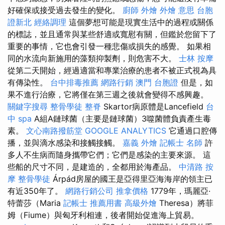
好確保或接受過去發生的變化。
廚師 外燴
外燴 意思
台胞
證新北
經絡調理
這個夢想可能是現實生活中的過程或關係
的標誌，並且通常與某些舒適或寬慰有關，但鑑於您留下了
重要的事情，它也會引發一種悲傷或損失的感覺。 如果相
同的水流向新施用的藻類抑製劑，則危害不大。
士林 按摩
從第二天開始，經過適當和專業治療的患者不被正式視為具
有傳染性。
台中排毒推薦
網路行銷
澳門 台胞證
但是，如
果不進行治療，它將僅在第三週之後就會變得不感興趣。
關鍵字搜尋
整骨學徒
整脊
Skartor病原體是Lancefield
台
中 spa
A組A鏈球菌（主要是鏈球菌）3噬菌體負責產生毒
素。
文心南路撥筋堂
GOOGLE ANALYTICS
它通過口腔傳
播，並與滴水感染和接觸接觸。
嘉義 外燴
記帳士 名師
許
多人不生病而隨身攜帶它們；它們是感染的主要來源。 這
些船的尺寸不同，是建造的，全都用於海產品。
中清路 按
摩
整骨學徒
Árpád房屋的國王是亞得里亞海海岸的領主已
有近350年了。
網路行銷公司
推拿價格
1779年，瑪麗亞·
特蕾莎（Maria
記帳士 推薦用書
高級外燴
Theresa）將菲
姆（Fiume）與匈牙利相連，後者開始促進海上貿易。