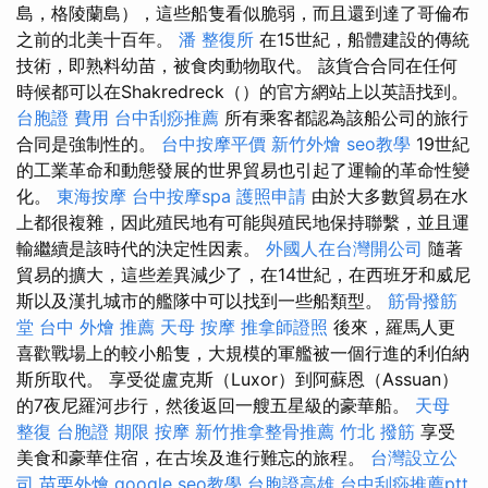
島，格陵蘭島），這些船隻看似脆弱，而且還到達了哥倫布
之前的北美十百年。
潘 整復所
在15世紀，船體建設的傳統
技術，即熟料幼苗，被食肉動物取代。 該貨合合同在任何
時候都可以在Shakredreck（）的官方網站上以英語找到。
台胞證 費用
台中刮痧推薦
所有乘客都認為該船公司的旅行
合同是強制性的。
台中按摩平價
新竹外燴
seo教學
19世紀
的工業革命和動態發展的世界貿易也引起了運輸的革命性變
化。
東海按摩
台中按摩spa
護照申請
由於大多數貿易在水
上都很複雜，因此殖民地有可能與殖民地保持聯繫，並且運
輸繼續是該時代的決定性因素。
外國人在台灣開公司
隨著
貿易的擴大，這些差異減少了，在14世紀，在西班牙和威尼
斯以及漢扎城市的艦隊中可以找到一些船類型。
筋骨撥筋
堂
台中 外燴 推薦
天母 按摩
推拿師證照
後來，羅馬人更
喜歡戰場上的較小船隻，大規模的軍艦被一個行進的利伯納
斯所取代。 享受從盧克斯（Luxor）到阿蘇恩（Assuan）
的7夜尼羅河步行，然後返回一艘五星級的豪華船。
天母
整復
台胞證 期限
按摩
新竹推拿整骨推薦
竹北 撥筋
享受
美食和豪華住宿，在古埃及進行難忘的旅程。
台灣設立公
司
苗栗外燴
google seo教學
台胞證高雄
台中刮痧推薦ptt