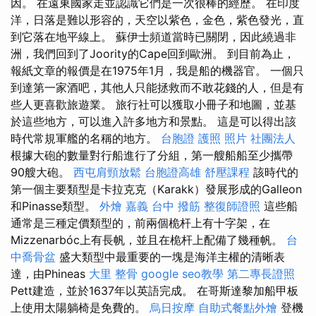
因。 在遠東國家走並認識它們是一次很棒的經歷。 在印度
洋，日落是難以形容的，天空以紫色，金色，紫色發光，直
到它落在地平線上。 蘇伊士頻道當時已關閉，因此繞過非
洲，我們回到了Joority的Cape回到歐洲。 到目前為止，
報紙文章的報價是在1975年1月，我是船的機器官。 一個只
到達第一家酒吧，其他人只能拯救而不敢花錢的人，但是有
些人更喜歡旅遊業。 旅行社可以獲取小冊子和地圖，並基
於這些地方，可以進入許多地方和景點。 這是可以得出該
時代常規軍艦的名稱的地方。
台胞證 護照 照片
社團法人
根據大砲的數量對行船進行了分組，第一艘船船至少攜帶
90艘大砲。
西屯肩頸放鬆
台胞證高雄
舒壓課程
該時代的
第一個主要類型是卡拉克克（Karakk）發展形成的Galleon
和Pinasse類型。
外燴 嘉義
台中 撥筋
整復師證照
這些船
通常是三種定價類型的，前兩個桅杆上有十字架，在
Mizzenarbóc上有長帆，並且在桅杆上配備了幾種帆。
台
中喬骨盆
盛大類型中最重要的一塊是海洋主權的清晰表
達，由Phineas
大里 整骨
google seo教學
第二專長證照
Pett建造，並於1637年以英語完成。 在哥斯達黎加船甲板
上使用太陽躺椅是免費的。
烏日按摩
自助式餐點外燴
登機