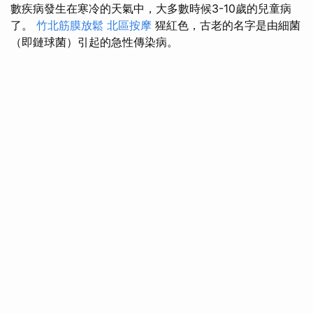
數疾病發生在寒冷的天氣中，大多數時候3-10歲的兒童病
了。
竹北筋膜放鬆
北區按摩
猩紅色，古老的名字是由細菌
（即鏈球菌）引起的急性傳染病。