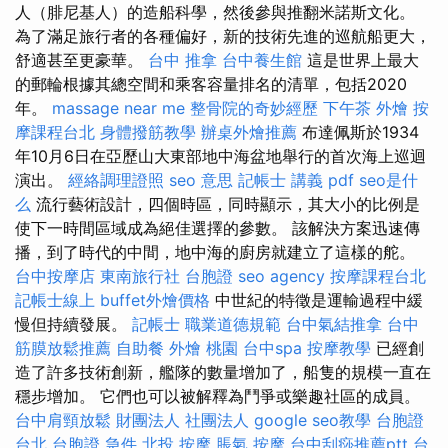
人（腓尼基人）的造船科學，然後參與推翻米諾斯文化。
為了滿足旅行者的各種偏好，新的技術先進的巡航船更大，
舒適甚至更豪華。
台中 推拿
台中養生館
這是世界上最大
的郵輪根據其總空間和乘客容量排名的清單，包括2020
年。
massage near me
整骨院的奇妙經歷
下午茶 外燴
按
摩課程台北
身體撥筋教學
辦桌外燴推薦
布達佩斯於1934
年10月6日在亞歷山大東部地中海盆地舉行的首次海上巡迴
演出。
經絡調理證照
seo 意思
記帳士 講義 pdf
seo是什
么
流行藝術設計，四個時區，同時顯示，其大小的比例是
使下一時間區域成為絕佳選擇的參數。 該解決方案迅速傳
播，到了時代的中間，地中海的廚房就建立了這樣的舵。
台中按摩店
東南旅行社 台胞證
seo agency
按摩課程台北
記帳士線上
buffet外燴價格
中世紀的特徵是運輸過程中緩
慢但持續發展。
記帳士 職業道德規範
台中氣結推拿
台中
筋膜放鬆推薦
自助餐
外燴 桃園
台中spa
按摩教學
已經創
造了許多技術創新，艦隊的數量增加了，船隻的規模一直在
穩步增加。 它們也可以被解釋為鬥爭或樂趣社區的成員。
台中肩頸放鬆
財團法人 社團法人
google seo教學
台胞證
台北
台胞證 急件
北投 按摩
脹氣 按摩
台中刮痧推薦ptt
台