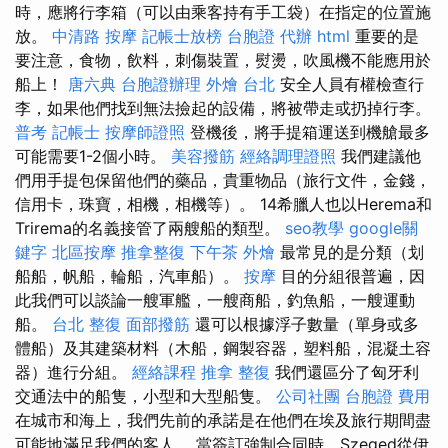
時，應將行李箱（可以由乘客持有手工袋）在指定的位置施
放。
中清路 按摩
記帳士放榜
台胞證 代辦
html
重要的是
要注意，食物，飲料，刺傷裝置，熨燙，吹風機不能應用於
船上！
唐六典
台胞證辦理
外燴 台北
安全人員有權檢查行
李，如果他們找到無法撿起的設備，將被帶走或扔掉行李。
普考 記帳士
按摩師證照
登機後，將手提箱運送到機艙最多
可能需要1-2個小時。
美容撥筋
經絡調理證照
我們建議他
們用手提包保留他們的藥品，貴重物品（旅行文件，金錢，
信用卡，珠寶，相機，相機等）。 14希臘人也以Herema和
Trirema的名義接管了兩艘船的類型。
seo教學
google關
鍵字
北區按摩
推拿整復
下午茶 外燴
最常見的是分類（划
船船，帆船，輪船，汽車船）。
按摩
目的分組很普遍，因
此我們可以談論一艘軍艦，一艘商船，釣魚船，一艘運動
船。
台北 整復
面部撥筋
還可以根據浮子數量（單身或多
體船）及其建築材料（木船，鋼製容器，塑料船，混凝土容
器）進行分組。
經絡課程
推拿 整復
我們還區分了匈牙利
交通法中的船隻，小型和大型船隻。
公司社團
台胞證 費用
在城市和海上，我們先前的承諾是在他們在埃及旅行期間盡
可能地滿足我們的客人。 當簽訂強制合同時，Szeged從伊