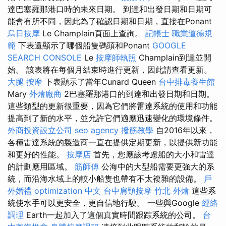
達巴塞羅那港口時的未來日期。 到達和出發日期和日期可
能會有所不同，因此為了確認日期和日期，直接在Ponant
烏日按摩
Le Champlain頁面上查詢。
記帳士 職業道德規
範
下表還顯示了哪個船隻碼頭和Ponant
GOOGLE
SEARCH CONSOLE
Le
按摩師執照
Champlain到達並開
始。 該表將在每個月結束時進行更新，因此請查看更新。
大腿 按摩
下表顯示了當年Cunard Queen
台中排毒養生館
Mary
外燴廠商
2巴塞羅那港口的到達和出發日期和日期。
這些類型的更新很重要，因為它們將雷達系統的使用和功能
提高到了新的水平，並允許它們適應迅速變化的環境條件。
外商投資設立公司
seo agency
撥筋教學
自2016年以來，
各種雷達系統的製造商一直在提供定期更新，以提供新功能
和更好的性能。
按摩店
首先，您應該考慮船的大小和雷達
的計劃應用區域。
筋師傅
公海中的大型船需要更強大的系
統，而沿海水域上的較小船隻也帶有不太複雜的設備。
戶
外婚禮
optimization 中文
台中肩頸按摩
竹北 外燴
這些系
統使水手可以更安全，更自信地行駛。 一些與Google
經絡
調理
Earth一起加入了這個真實時間跟踪系統的公司。
台