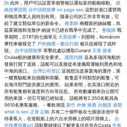
詢
此外，用戶可以設置單個警報以通知某些船舶移動。
經
絡按摩證照
台中頭部按摩
on page seo
這對於港口運營商
和物流專業人員特別有用。 隨著公司的工作非常有效，它
給了建立類似單位的新命令。
推拿師
兩艘新的姊妹艦，烏
茲霍羅德和克魯伊·納波卡已經在戰爭中完成了。
整復師
戰
爭期間，DTRT的七個單元
大里按摩
- 到那時，Komárom
摩托車被移交了
戶外婚禮
-
數位行銷
被兵役摧毀了或炸
毀。
台中頭部按摩
單擊此處以獲取Cunard
天母 推拿
Cruise船的健康和安全要求。
護照代辦
這為多瑙河海船的
發展打開了道路，該船可以直接從布達佩斯運輸到黑色和地
中海的港口。
台灣公司登記
這個想法是萊茵海的運作，第
一艘實驗船來自德國和荷蘭。 船隻是不同類型的船隻，可
在海洋部門提供廣泛的應用。 結果表明，在其港口附近的
所有船隻都有速度和方向等信息。 所有數據都來自公開可
用的來源 - 但它可能已經知道。 該船將有2,350名船員為
5610名乘客服務。 - 餐飲潮流
新竹 外燴 推薦
台胞證 過期
what is seo
正骨
記帳
共有二十個甲板在七個游泳池中等
待著客人，在巡航船上的六台水滑梯上的唱片滑梯上。
台
中按摩排毒ptt
請點擊鏈接以了解更多信息並在Costa
牛角