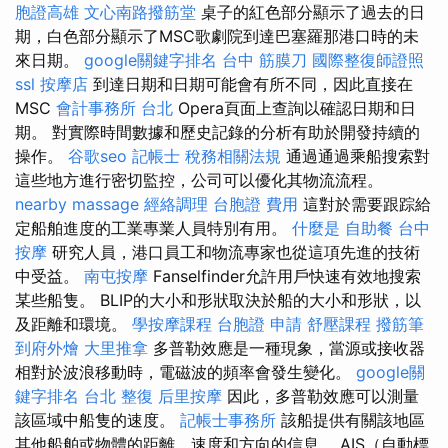
胞證高雄
文心南路撥筋堂
桌子的紅色部分顯示了過去的日
期，白色部分顯示了MSC歌劇院到達巴塞羅那港口時的未
來日期。
google關鍵字排名
台中 筋膜刀
國際整復師證照
ssl
按摩店
到達日期和日期可能會有所不同，因此直接在
MSC
會計事務所 台北
Opera頁面上查詢以確認日期和日
期。 對實際時間數據和歷史記錄的分析有助於開發持續的
操作。
谷歌seo
記帳士 稅務相關法規
通過通過乘船搜索對
這些地方進行密切監控，公司可以優化其物流流程。
nearby massage
經絡調理
台胞證 費用
這對於需要跟踪給
定船舶進度的工業專業人員特別有用。
什麼是
自助餐
台中
按摩
研究人員，港口員工和物流專家也從這項先進的技術
中受益。
南屯按摩
Fanselfinder允許用戶快速有效地搜索
某些船隻。 BLIP的大小和形狀取決於船的大小和形狀，以
及距離和環境。
學按摩課程
台胞證 申請
舒壓課程
撥筋筆
到府外燴
大里推拿
多普勒效應是一種現象，當源或接收器
相對於波浪移動時，電磁波的頻率會發生變化。
google關
鍵字排名
台北 整復
后里按摩
因此，多普勒效應可以測量
該區域中船隻的速度。
記帳士事務所
該船提供有關該地區
其他船舶或物體的距離，速度和方向的信息。 AIS（自動標