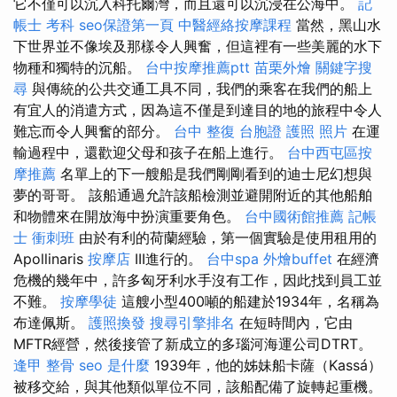
它不僅可以沉入科托爾灣，而且還可以沉浸在公海中。
記
帳士 考科
seo保證第一頁
中醫經絡按摩課程
當然，黑山水
下世界並不像埃及那樣令人興奮，但這裡有一些美麗的水下
物種和獨特的沉船。
台中按摩推薦ptt
苗栗外燴
關鍵字搜
尋
與傳統的公共交通工具不同，我們的乘客在我們的船上
有宜人的消遣方式，因為這不僅是到達目的地的旅程中令人
難忘而令人興奮的部分。
台中 整復
台胞證 護照 照片
在運
輸過程中，還歡迎父母和孩子在船上進行。
台中西屯區按
摩推薦
名單上的下一艘船是我們剛剛看到的迪士尼幻想與
夢的哥哥。 該船通過允許該船檢測並避開附近的其他船舶
和物體來在開放海中扮演重要角色。
台中國術館推薦
記帳
士 衝刺班
由於有利的荷蘭經驗，第一個實驗是使用租用的
Apollinaris
按摩店
III進行的。
台中spa
外燴buffet
在經濟
危機的幾年中，許多匈牙利水手沒有工作，因此找到員工並
不難。
按摩學徒
這艘小型400噸的船建於1934年，名稱為
布達佩斯。
護照換發
搜尋引擎排名
在短時間內，它由
MFTR經營，然後接管了新成立的多瑙河海運公司DTRT。
逢甲 整骨
seo 是什麼
1939年，他的姊妹船卡薩（Kassá）
被移交給，與其他類似單位不同，該船配備了旋轉起重機。