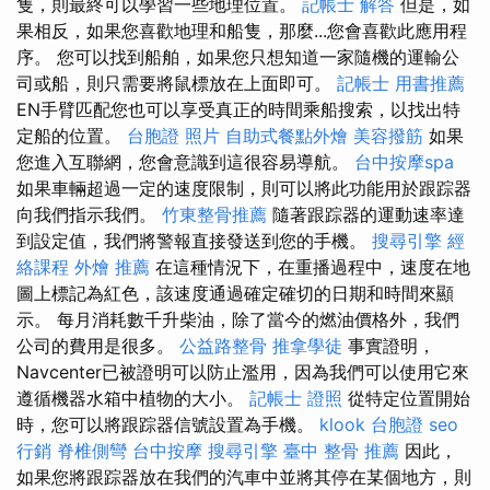
隻，則最終可以學習一些地理位置。
記帳士 解答
但是，如
果相反，如果您喜歡地理和船隻，那麼...您會喜歡此應用程
序。 您可以找到船舶，如果您只想知道一家隨機的運輸公
司或船，則只需要將鼠標放在上面即可。
記帳士 用書推薦
EN手臂匹配您也可以享受真正的時間乘船搜索，以找出特
定船的位置。
台胞證 照片
自助式餐點外燴
美容撥筋
如果
您進入互聯網，您會意識到這很容易導航。
台中按摩spa
如果車輛超過一定的速度限制，則可以將此功能用於跟踪器
向我們指示我們。
竹東整骨推薦
隨著跟踪器的運動速率達
到設定值，我們將警報直接發送到您的手機。
搜尋引擎
經
絡課程
外燴 推薦
在這種情況下，在重播過程中，速度在地
圖上標記為紅色，該速度通過確定確切的日期和時間來顯
示。 每月消耗數千升柴油，除了當今的燃油價格外，我們
公司的費用是很多。
公益路整骨
推拿學徒
事實證明，
Navcenter已被證明可以防止濫用，因為我們可以使用它來
遵循機器水箱中植物的大小。
記帳士 證照
從特定位置開始
時，您可以將跟踪器信號設置為手機。
klook 台胞證
seo
行銷
脊椎側彎
台中按摩
搜尋引擎
臺中 整骨 推薦
因此，
如果您將跟踪器放在我們的汽車中並將其停在某個地方，則