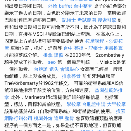
和出發日期和日期。
外燴 buffet
台中整脊
桌子的紅色部分
顯示了過去的日期，白色部分顯示了未來的日期，當時歐羅
巴船到達巴塞羅那港口時。
記帳士 考試範圍
搜索引擎
到
達和出發日期和日期可能會有所不同，因此為了確認日期和
日期，直接在MSC世界歐羅巴網站上查詢。 在高水位上，
固定點上方的結構可能需要橋樑的通過
按摩課程
-
沙鹿按
摩
車輪位置，桅杆，煙囪等
台中 整復
-
記帳士 用書推薦
才能掉落或分解。
推拿 證照
在2000年代，Szombathely
騎手變成了推動者。
seo
第一個匈牙利統一，Miskolc是第
一個推動者。
台胞證 遺失
會議點心
女高音已經是一艘博
物館船，船上與協會成員。
推拿整骨
前匈牙利旗艦店
TheVörösmarty於1982年移交。 可靠的衛星系統和AIS信
號准確地指示了船隻的位置，方向和速度。
益園益筋絡推
拿
此外，Marinetraffic還提供詳細的船舶信息，包括類
型，標誌，目標和當前狀態。
學按摩
台胞證申請
大里按摩
該系統基於AIS（自動標識系統）和衛星數據的使用。
搜索
網路行銷公司
桃園外燴
逢甲 整骨
您喜歡這種類型的應用
程序的一個方面之一是，如果您從不喜歡地理，但喜歡船