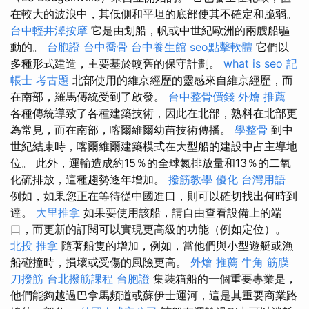
在較大的波浪中，其低側和平坦的底部使其不確定和脆弱。
台中輕井澤按摩
它是由划船，帆或中世紀歐洲的兩艘船驅
動的。
台胞證
台中喬骨
台中養生館
seo點擊軟體
它們以
多種形式建造，主要基於較舊的保守計劃。
what is seo
記
帳士 考古題
北部使用的維京經歷的靈感來自維京經歷，而
在南部，羅馬傳統受到了啟發。
台中整骨價錢
外燴 推薦
各種傳統導致了各種建築技術，因此在北部，熟料在北部更
為常見，而在南部，喀爾維爾幼苗技術傳播。
學整骨
到中
世紀結束時，喀爾維爾建築模式在大型船的建設中占主導地
位。 此外，運輸造成約15％的全球氮排放量和13％的二氧
化硫排放，這種趨勢逐年增加。
撥筋教學
優化 台灣用語
例如，如果您正在等待從中國進口，則可以確切找出何時到
達。
大里推拿
如果要使用該船，請自由查看設備上的端
口，而更新的訂閱可以實現更高級的功能（例如定位）。
北投 推拿
隨著船隻的增加，例如，當他們與小型遊艇或漁
船碰撞時，損壞或受傷的風險更高。
外燴 推薦
牛角 筋膜
刀撥筋
台北撥筋課程
台胞證
集裝箱船的一個重要專業是，
他們能夠越過巴拿馬頻道或蘇伊士運河，這是其重要商業路