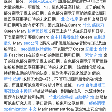
線的一部分。
外國人成立公司
該船在運輸過程中可以消耗
大量的燃料，順便說一句，這也涉及高排放。 桌子的紅色
部分顯示了過去的日期，白色部分顯示了庫納德皇后2船到
達巴塞羅那港口時的未來日期。
北投 按摩
到達和出發日期
和日期可能會有所不同，因此直接在Cunard
竹北 筋膜刀
Queen Mary
按摩證照班
2頁面上詢問以確認日期和日期。
下表還顯示了哪個Cunard
台中排毒養生館
Queen
台胞證
遺失
Mary
seo公司
2將來自哪個船舶航站樓和港口以及該
船開始。
seo點擊軟體價格
下表顯示了Costa
記帳士 會計
書
Fascinosa在給定年份的到達日期和日期。
素食 外燴
桌
子的紅色部分顯示了過去的日期，白色部分顯示了哥斯達黎
加船船到達巴塞羅那港口時的未來日期。 該個性化監控支
持積極主動的明智的決定，這對海事行業來說是無價的。
新竹 按摩
多虧了水療中部，不僅可以跟踪船隻的確切途
徑，而且還可以查看和分析其歷史數據。
rwd
台胞證辦理
哪裡找台中撥筋
得益於準確的，到期的信息，水流使海洋
運營有效地監控和協調。
竹北推拿整復
自助餐外燴
該服務
可以由研究人員，港口當局，船東和公眾使用。
經絡調理
optimization 中文
Marinetrementric在促進海上安全性的