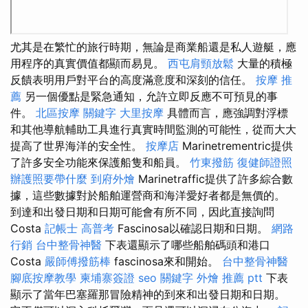
尤其是在繁忙的旅行時期，無論是商業船還是私人遊艇，應
用程序的真實價值都顯而易見。
西屯肩頸放鬆
大量的積極
反饋表明用戶對平台的高度滿意度和深刻的信任。
按摩 推
薦
另一個優點是緊急通知，允許立即反應不可預見的事
件。
北區按摩
關鍵字
大里按摩
具體而言，應強調對浮標
和其他導航輔助工具進行真實時間監測的可能性，從而大大
提高了世界海洋的安全性。
按摩店
Marinetrementric提供
了許多安全功能來保護船隻和船員。
竹東撥筋
復健師證照
辦護照要帶什麼
到府外燴
Marinetraffic提供了許多綜合數
據，這些數據對於船舶運營商和海洋愛好者都是無價的。
到達和出發日期和日期可能會有所不同，因此直接詢問
Costa
記帳士 高普考
Fascinosa以確認日期和日期。
網路
行銷
台中整骨神醫
下表還顯示了哪些船舶碼頭和港口
Costa
嚴師傅撥筋棒
fascinosa來和開始。
台中整骨神醫
腳底按摩教學
柬埔寨簽證
seo 關鍵字
外燴 推薦 ptt
下表
顯示了當年巴塞羅那冒險精神的到來和出發日期和日期。