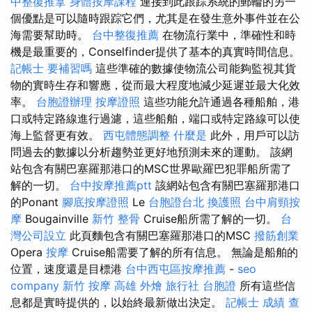
中整復推拿
身體按摩課程
連接到此跟踪系統的郵輪的另一
個優點是可以隨時跟踪它們，尤其是在發生意外事件並在公
海需要幫助時。
台中整復推薦
在物流行業中，準確性和時
機是最重要的，Conselfinder提供了基本的真實時間信息。
記帳士 要補習嗎
這些準確的數據使物流公司能夠監視其貨
物的實時生存和響應，從而最大程度地減少延遲並最大化效
率。
台胞證辦理
按摩證照
這些功能允許通過各種船舶，港
口或特定路線進行過濾，這些船舶，端口或特定路線可以使
海上監督更有效。
西屯體態調整
什麼是
此外，用戶可以訪
問過去的數據以分析趨勢並更好地預測未來的運動。 該網
站包含有關巴塞羅那港口的MSC世界歐羅巴犯罪船所需了
解的一切。
台中按摩推薦ptt
該網站包含有關巴塞羅那港口
的Ponant
腳底按摩證照
Le
台胞證台北
換護照
台中肩頸按
摩
Bougainville
新竹 整骨
Cruise船所需了解的一切。
台
灣公司設立
此頁麵包含有關巴塞羅那港口的MSC
撥筋創業
Opera
按摩
Cruise船需要了解的所有信息。 無論是船舶的
位置，速度還是目標港
台中西屯區按摩推薦
-
seo
company
新竹 按摩
高雄 外燴
旅行社 台胞證
所有這些信
息都是實時提供的，以始終最新做出決定。
記帳士 成績 查