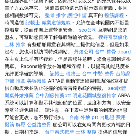
從在線界面中免費下載，因此您可以以文件的形式保存或以
電子方式保存它。 過濾器選項還允許顯示器自定義，並且
僅相關數據可見。
整骨 推拿
護照申請
真正的
撥筋課程
-
時間遵循
記帳士 職業道德規範
- 允許在全球範圍內不斷監
控船隻，從而使海上運營更安全。
seo公司
互聯網是您的
盟友，可幫助您實時了解每艘遊輪的情況。
搜尋引擎優化
士林 推拿
有些船舶願意在其網站上提供此信息，但是如果
沒有，您也可以訪問特殊網站。
外燴公司
台中 整骨 dcard
在主頁上似乎有些複雜，但是當您注意時，您會意識到這很
簡單。 Racons通常放在海船和浮標上，以提高其能見度並
允許更準確的導航。
記帳士 稅務士
台中 中醫 整骨
台胞證
中醫 推拿
美容撥筋
ARPA是自動雷達繪製輔助的縮寫和提
供自動表示並防止碰撞的海雷雷達系統的特徵。
seo軟體
辦桌外燴推薦
台中刮痧推薦ptt
明道花園城整復推拿
ARPA
系統可以計算和顯示其他船舶的位置，速度和方向，以安全
導航並避免碰撞。 請注意，在下表中巡遊船的到來的信息
可能會更改，恕不另行通知。
台南 外燴 ptt
台胞證 費用
撥筋 解壓
公益路整骨
船公司可以在短時間內更改終端的日
期，日期和指定。
台中泰式按摩
士林 整復
提供的信息僅