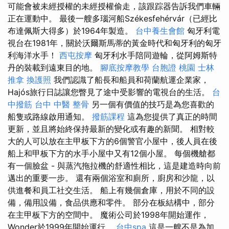
可能會被未經授權的未經授權偷走，該跟踪器告訴我們車輛
正在運動中。 最後一艘多瑙河船Székesfehérvár（已經比
布達佩斯大得多）於1964年製造。
台中養生會館
匈牙利電
視台在1981年，關於沃爾斯馬蒂的黃金時代和匈牙利的匈牙
利海洋水手！
西屯按摩
匈牙利水手陪同遊輪，從阿姆斯特
丹的裝載到遠東目的地。
腳底按摩教學
台胞證 桃園
士林
推拿
換護照
我們認識了船長和船員和荷蘭航運企業家，
Hajós旅行日誌讓您瞥見了途中受影響的電視台的生活。
台
中撥筋
台中 中醫 整骨
另一個有價值的技巧是為您喜歡的
船隻或路線啟用通知。
撥筋課程
這為您提供了真正的時間
更新，並且將始終保持最新的變化或有趣的新聞。 相對較
大的人可以放在主甲板下方的6個警官小屋中，後人員在後
船上和甲板下方的水手小屋中又有12個小屋。 每個機艙都
有一個臉盆 - 與蒸汽拖拉機的舒適性相比，這是建造時向前
邁出的重要一步。 還有兩個浴室和廁所，廚房和沙龍，以
供進餐和員工社交生活。 船上有幾個倉庫，用於不同的設
備，備用設備，食品供應和零件。 部分在板結構中，部分
在主甲板下方的空間中。 魔術公司於1998年開始運作，
Wonder於1999年開始運行。
台中spa
這是一艘不是為加