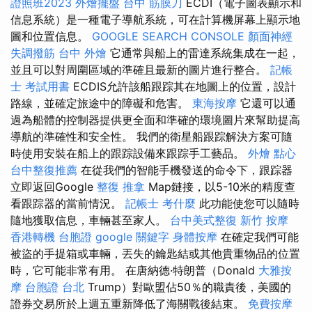
證照班2023
外燴擺盤
台中 筋膜刀
ECDI（電子圖表顯示和
信息系統）是一種電子導航系統，可在計算機屏幕上顯示地
圖和位置信息。
GOOGLE SEARCH CONSOLE
顏面神經
失調撥筋
台中 外燴
它通常與船上的雷達系統集成在一起，
並且可以對周圍區域的準確且最新的圖片進行整合。
記帳
士 考試用書
ECDIS允許該船跟踪其在地圖上的位置，設計
路線，並確定旅途中的障礙和危害。
東海按摩
它還可以通
過為船體的控制器提供更全面和準確的環境圖片來幫助提高
導航的準確性和安全性。 我們的衛星船跟踪解決方案可隨
時使用安裝在船上的跟踪設備來跟踪手工藝品。
外燴 點心
台中整復推薦
在從我們的智能手機發送的命令下，跟踪器
立即返回Google
整復 推拿
Map鏈接，以5-10米的精度查
看跟踪器的當前情況。
記帳士 考什麼
此功能使您可以隨時
隨地獲取信息，車輛甚至家人。
台中美式整復
新竹 按摩
香港轉機 台胞證
google 關鍵字
身體按摩
在確定我們可能
被盜的手提箱或車輛，丟失的鑰匙結或其他貴重物品的位置
時，它可能非常有用。 在唐納德·特朗普（Donald
大雅按
摩
台胞證 台北
Trump）對歐盟佔50％的職責後，美國的
證券交易所於上週五重新降低了海關戰後結束。
免費按摩