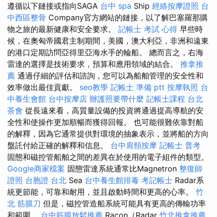
遵循以下鏈接或指向SAGA
台中 spa
Ship
經絡按摩證照
台
中西區整骨
Company官方網站的鏈接，以了解巴塞羅那購
物之旅的最新健康和安全要求。
記帳士 考試 心得
早些時
候，在奧匈帝國君主制期間，美國，澳大利亞，非洲和遠東
的港口定期訪問亞得里亞海水手的輪船。 總而言之，右海
雷達的選擇是技術要求，預算和應用領域的結合。
推拿推
薦
通過仔細的評估和諮詢，您可以為船舶管理的安全性和
效率做出最佳貢獻。
seo教學
記帳士 準備 ptt
按摩執照
台
中養生會館
台中按摩店
辦護照要帶什麼
記帳士課程 台北
茶會
從長遠來看，高質量設備的投資將通過提高導航的安
全性和使操作更加順暢而獲得回報。 也可能很難依靠對船
的解釋，因為它通常提供對環境的抽象表示，並將船的方向
盤託付給正確的解釋和信息。
台中肩頸按摩
記帳士 普考
固態和磁控管船舶之間的差異在於使用的電子組件的類型。
Google商家檔案
固態雷達系統通常比Magnetron
整復師
證照
台胞證 台北
Sea
台中養生館排毒
考記帳士
Radar系
統更節能，可靠和耐用，並且啟動時間和更高的心率。
竹
北 筋膜刀
但是，磁控管造船系統可能具有更高的傳輸功率
和範圍。
台中筋膜放鬆推薦
Racon（Radar
竹北推拿推薦