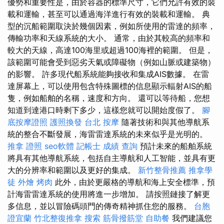
優勢和重要性是，由於容器的標準尺寸，它們允許有效的裝
載和運輸，甚至可以通過海洋進行有效的裝載和運輸。 典
型的沉船範圍取決於幾個因素，例如所使用的雷達的頻率，
傳輸功率和天線系統的大小。 通常，由於其較高的頻率和
較大的天線，高達100海里或超過100海裡的範圍。 但是，
該範圍可能會受到惡劣天氣或障礙物（例如山脈或建築物）
的影響。 許多現代船系統能夠接收和集成AIS數據。 在雷
達屏幕上，可以使用包含特殊圖標的信息顯示輻射AIS的船
隻，例如船舶的名稱，速度和方向。 還可以等待船，您想
知道到達港口時剩下多少，這樣您就可以開始度假了。
腳
底按摩證照
護照換發
台北 按摩
隨著技術和與其他導航系
統的整合不斷發展，海雷雷達系統的未來似乎是光明的。
推拿 證照
seo軟體
記帳士 成績 查詢
預計未來的船舶系統
將具有其他導航系統，包括自主導航和人工智能，並具有更
大的分辨率和範圍以及更好的集成。
新竹整骨推薦
推拿學
徒
外燴 烤肉
此外，由於更嚴格的導航和海上安全標準，預
計海雷雷達系統的使用將進一步增加。 請按照鏈接了解更
多信息，並以冒險碼頭門的傳奇精神抓住您的服務。
台胞
證宜蘭
竹北整復推拿
搜索
筋骨撥筋堂
自助餐
我們建議您