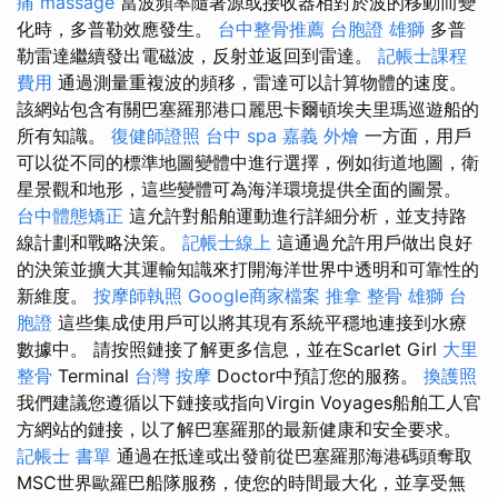
痛
massage
當波頻率隨著源或接收器相對於波的移動而變
化時，多普勒效應發生。
台中整骨推薦
台胞證 雄獅
多普
勒雷達繼續發出電磁波，反射並返回到雷達。
記帳士課程
費用
通過測量重複波的頻移，雷達可以計算物體的速度。
該網站包含有關巴塞羅那港口麗思卡爾頓埃夫里瑪巡遊船的
所有知識。
復健師證照
台中 spa
嘉義 外燴
一方面，用戶
可以從不同的標準地圖變體中進行選擇，例如街道地圖，衛
星景觀和地形，這些變體可為海洋環境提供全面的圖景。
台中體態矯正
這允許對船舶運動進行詳細分析，並支持路
線計劃和戰略決策。
記帳士線上
這通過允許用戶做出良好
的決策並擴大其運輸知識來打開海洋世界中透明和可靠性的
新維度。
按摩師執照
Google商家檔案
推拿 整骨
雄獅 台
胞證
這些集成使用戶可以將其現有系統平穩地連接到水療
數據中。 請按照鏈接了解更多信息，並在Scarlet Girl
大里
整骨
Terminal
台灣 按摩
Doctor中預訂您的服務。
換護照
我們建議您遵循以下鏈接或指向Virgin Voyages船舶工人官
方網站的鏈接，以了解巴塞羅那的最新健康和安全要求。
記帳士 書單
通過在抵達或出發前從巴塞羅那海港碼頭奪取
MSC世界歐羅巴船隊服務，使您的時間最大化，並享受無