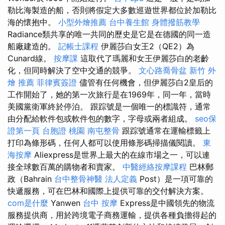
勒比海製造的船，否則將假定大多數巡遊世界都位於加勒比
海的懷抱中。
小型外燴推薦
台中養生館
身體撥筋教學
Radiance類共享的唯一共同的歷史是它是在德國的同一造
船廠建造的。
記帳士課程
伊麗莎白女王2（QE2）為
Cunard線。
按摩課
這取代了瑪麗和女王伊麗莎白的老齡
化，但同時解決了空中交通的競爭。
文心路喬骨盆
新竹 外
燴 推薦
菲律賓簽證
儘管有任何機會，但伊麗莎白2皇后的
工作開始了，她的第一次旅行是在1969年，同一年，當時
美國黨衛軍終於停泊。 跟踪號是一個唯一的標識符，通常
由分配給軟件包或軟件包的數字，字母或兩者組成。
seo保
證第一頁
台胞證 桃園
南屯整骨
跟踪號通常在運輸標籤上
打印為條形碼，任何人都可以使用條形碼掃描儀閱讀。
東
海按摩
Aliexpress是世界上最大的在線市場之一，可以連
接全球數百萬的購物者和賣家。
中醫經絡按摩課程
巴林郵
政（Bahrain
台中整骨神醫
法人定義
Post）是一項可靠的
快遞服務，可在巴林和國際上提供可靠的交付解決方案。
com是什麼
Yanwen
台中 按摩
Express是中國領先的物流
服務提供商，用於跨境電子商務運輸，提供各種負擔得起的