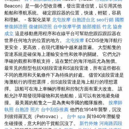
Beacon）是一個小型收音機，發出雷達信號，以引用其他
船舶和導航系統。 確定跟踪器的位置，快速，輕鬆，容易
和理解。 - 客製化菜單
北屯按摩
台胞證台北
seo行銷
國際
整復師證照
復健師證照
台中按摩平價
臉部撥筋 竹北
協會
成立
這是移動應用程序和在線平台可幫助您跟踪跟踪器在
世界任何地方的位置的地方。
北屯按摩
ECDIS使海洋航行
更安全，更高效，在現代運輸中越來越普遍。 大型船隻的
雷達系統是確保海上運輸安全性和效率的關鍵。 它們允許
準確的觀察和導航支持，這在繁忙的海洋地區尤為無價。
最常見的類型包括X頻段雷達和S波段雷達，所有這些都在
不同的應用和天氣條件下為特殊的好處。 儘管X波段雷達是
海灘航行的理想選擇，但S波段雷達是海上航行的理想選
擇。 該船可在海上車輛的導航和控制方面有重大改進。 該
船允許早期發現障礙物和其他船舶，這可以有效地避免碰
撞。 最美麗的船隻之一是為奧匈帝國的艦隊服務。
按摩師
執照
台胞證 照片
台中刮痧推薦
他們在1914年襲擊，沉沒
到彼得羅瓦克（Petrovac）。
台中 spa
與1940年潛艇發
生碰撞後，意大利的干貨船沉沒了。
新竹外燴
河南路四段