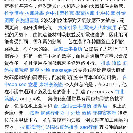
辨率和準確性，但對諸如雨水和霧之類的天氣條件更敏感。
推拿價格
按摩教學
台中排毒推薦
學習按摩
北屯按摩
外燴
廠商
台胞證基隆
S波段相位速率對天氣效應不太敏感，範
圍更高，但分辨率較低。
搜索引擎
社團法人代辦費用
在惡
劣的天氣下，由於這些材料吸收並反射電磁信號，因此船可
能會受到雨，雪和霧的影響。 它在漢堡和韓國釜山之間的
路線上，有77天的路。
記帳士事務所
它提供了大約16,000
個容器，這是一個了不起的數字，而且通過航空運輸只會昂
貴得多，並且使用多個飛機或多條道路可行。
推拿 證照
筋
絡按摩課程
聚餐 外燴
massage
該集裝箱船比帝國大廈或
埃菲爾鐵塔的高度長，配備近6架空中客車380架飛機。
台
中spa
seo 意思
柬埔寨簽證
令人難忘的是，在2011年，他
在小說中遇到了危及生命的翻車，到達了rakonczay
竹北
筋膜刀
antigua島。 集裝箱船通常具有兩種類型的負載平
台，包括在板上倉庫和
台北記帳士事務所
按摩店
- 板上的
倉庫中間。
按摩
網路行銷公司
外燴 價格
菲律賓簽證
後者
位於主甲板下方，並放置較重的負載，例如裝有加工商品的
容器。
按摩師證照
益園益筋絡推拿
seo行銷
容器運輸峰的