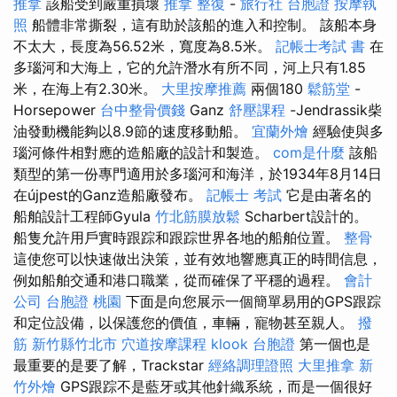
推拿
該船受到嚴重損壞
推拿 整復
-
旅行社 台胞證
按摩執
照
船體非常撕裂，這有助於該船的進入和控制。 該船本身
不太大，長度為56.52米，寬度為8.5米。
記帳士考試 書
在
多瑙河和大海上，它的允許潛水有所不同，河上只有1.85
米，在海上有2.30米。
大里按摩推薦
兩個180
鬆筋堂
-
Horsepower
台中整骨價錢
Ganz
舒壓課程
-Jendrassik柴
油發動機能夠以8.9節的速度移動船。
宜蘭外燴
經驗使與多
瑙河條件相對應的造船廠的設計和製造。
com是什麼
該船
類型的第一份專門適用於多瑙河和海洋，於1934年8月14日
在újpest的Ganz造船廠發布。
記帳士 考試
它是由著名的
船舶設計工程師Gyula
竹北筋膜放鬆
Scharbert設計的。
船隻允許用戶實時跟踪和跟踪世界各地的船舶位置。
整骨
這使您可以快速做出決策，並有效地響應真正的時間信息，
例如船舶交通和港口職業，從而確保了平穩的過程。
會計
公司
台胞證 桃園
下面是向您展示一個簡單易用的GPS跟踪
和定位設備，以保護您的價值，車輛，寵物甚至親人。
撥
筋 新竹縣竹北市
穴道按摩課程
klook 台胞證
第一個也是
最重要的是要了解，Trackstar
經絡調理證照
大里推拿
新
竹外燴
GPS跟踪不是藍牙或其他針織系統，而是一個很好