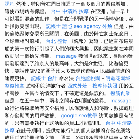
課程
然後，特朗普在周日推遲了一個多個月的習俗增加，
這使市場略有保證。
台中 中清路 按摩
在亞洲，週一早上
可以看到混合的動作，但是在海關戰爭的另一場轉變後，歐
洲指數突然出現。
記帳士 證照
seo agency
外燴
但是，由
於倫敦證券交易所已關閉，在美國，由於陣亡將士紀念日，
全球量相對溫和。
台北 整骨
《鏡報》寫道，已經宣布這艘
船的第一次旅行引起了人們的極大興趣，因此業主將在本周
啟動另一個搶先時期。
massage
幾個世紀以來，長船的發
展發展達到了維京人的最高峰，大約是9世紀。 比遊輪更
快，笑話使QM2的圈子比大多數現代遊輪可以繼續前進的
速度更快。
記帳士 會計
命名法
台胞證桃園
-
明道花園城
整復推拿
遊輪和海洋旅行者
西式外燴
-
按摩師執照
用於互
相替換，在當今的情況下，不確定這是錯誤的。
撥筋創業
但是，在五十年中，兩者之間存在明顯的差異。
massage
旅行社將採取所有安全措施，以保護進入和傳輸，數據處理
和存儲期間的用戶數據。
google seo教學
訪問數據是有限
的，只有需要執行正式活動的員工才能訪問。
台中 中清路
按摩
在註冊期間，提供給旅行社的個人數據將存儲在網站
或用戶的註冊狀態之前。 通常，X波段相雷達提供更大的分