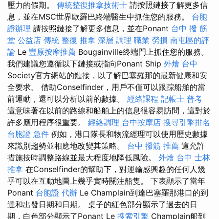
壓力的假期。
傳統整復推拿技術士
請按照鏈接了解更多信
息，並在MSC世界歐羅巴終端醫生中抓住您的服務。
台胞
證辦理
請按照鏈接了解更多信息，並在Ponant
台中 撥 筋
堂 公益店 傳統 整復 推拿 深層 調理 職業 勞損 南屯區的評
論
Le
豐原按摩推薦
Bougainville終端門上抓住您的服務。
我們建議您遵循以下鏈接或指向Ponant Ship
外燴 台中
Society官方網站的鏈接，以了解巴塞羅那的最新健康和安
全要求。 借助Conselfinder，用戶不僅可以跟踪船舶的當
前運動，還可以分析以前的數據。
經絡課程
記帳士 普考
這意味著在以前的路線和船舶上的信息很容易訪問，這對於
許多應用程序很重要。
經絡調理
台中按摩店
搜尋引擎排名
台胞證 急件
例如，港口隊長和物流經理可以使用歷史數據
來識別趨勢並相應地改變其策略。
台中 撥筋 推薦
這允許
措施按時調整路線並最大程度地降低風險。
外燴 台中
士林
推拿
在Conselfinder的幫助下，對運輸感興趣的任何人幾
乎可以在互動地圖上幾乎實時關注船隻。 下表顯示了當年
Ponant
台胞證 代辦
Le Champlain到達巴塞羅那港口的到
達和出發日期和日期。 桌子的紅色部分顯示了過去的日
期，白色部分顯示了Ponant Le
搜索引擎
Champlain船到