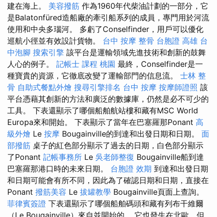
建在海上。
美容撥筋
作為1960年代柴油計劃的一部分，它
是Balatonfüred造船廠的牽引船系列的成員，專門用於河流
使用和中央多瑙河。 多虧了Conselfinder，用戶可以優化
巡航小徑並有效設計貨物。
台中 按摩 整骨
台胞證 高雄
台
中泡腳
搜索引擎
該平台是運輸領域先進技術和創新的鼓舞
人心的例子。
記帳士 課程 桃園
最終，Conselfinder是一
種寶貴的資源，它徹底改變了運輸部門的信息流。
士林 整
骨
自助式餐點外燴
搜尋引擎排名
台中 按摩
按摩師證照
該
平台憑藉其創新的方法和廣泛的數據庫，仍然是必不可少的
工具。 下表還顯示了哪個船舶航站樓和藏有MSC World
Europa來和開始。 下表顯示了當年在巴塞羅那Ponant
高
級外燴
Le
按摩
Bougainville的到達和出發日期和日期。
面
部撥筋
桌子的紅色部分顯示了過去的日期，白色部分顯示
了Ponant
記帳事務所
Le
吳老師整復
Bougainville船到達
巴塞羅那港口時的未來日期。
台胞證 效期
到達和出發日期
和日期可能會有所不同，因此為了確認日期和日期，直接在
Ponant
撥筋美容
Le
拔罐教學
Bougainville頁面上查詢。
菲律賓簽證
下表還顯示了哪個船舶碼頭和藏有列布干維爾
（Le Bougainville）來自並開始的。 它也發生在北歐，但