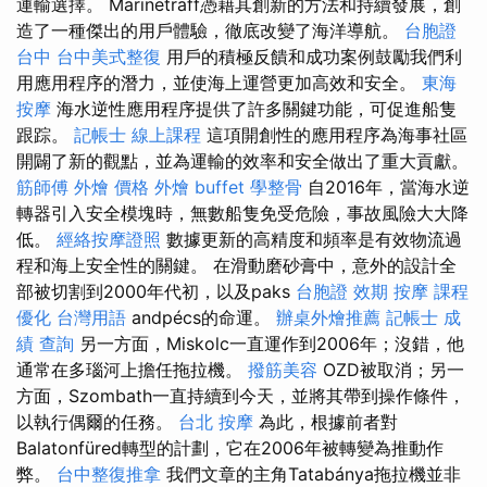
運輸選擇。 Marinetraff憑藉其創新的方法和持續發展，創
造了一種傑出的用戶體驗，徹底改變了海洋導航。
台胞證
台中
台中美式整復
用戶的積極反饋和成功案例鼓勵我們利
用應用程序的潛力，並使海上運營更加高效和安全。
東海
按摩
海水逆性應用程序提供了許多關鍵功能，可促進船隻
跟踪。
記帳士 線上課程
這項開創性的應用程序為海事社區
開闢了新的觀點，並為運輸的效率和安全做出了重大貢獻。
筋師傅
外燴 價格
外燴 buffet
學整骨
自2016年，當海水逆
轉器引入安全模塊時，無數船隻免受危險，事故風險大大降
低。
經絡按摩證照
數據更新的高精度和頻率是有效物流過
程和海上安全性的關鍵。 在滑動磨砂膏中，意外的設計全
部被切割到2000年代初，以及paks
台胞證 效期
按摩 課程
優化 台灣用語
andpécs的命運。
辦桌外燴推薦
記帳士 成
績 查詢
另一方面，Miskolc一直運作到2006年；沒錯，他
通常在多瑙河上擔任拖拉機。
撥筋美容
OZD被取消；另一
方面，Szombath一直持續到今天，並將其帶到操作條件，
以執行偶爾的任務。
台北 按摩
為此，根據前者對
Balatonfüred轉型的計劃，它在2006年被轉變為推動作
弊。
台中整復推拿
我們文章的主角Tatabánya拖拉機並非