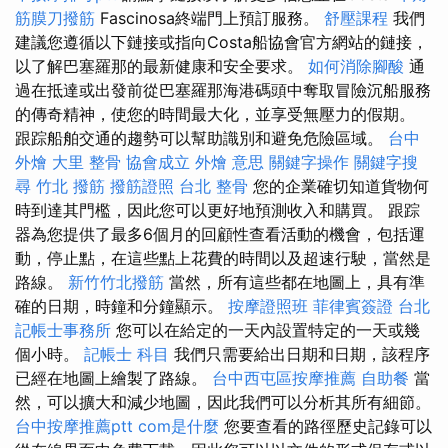
筋膜刀撥筋
Fascinosa終端門上預訂服務。
舒壓課程
我們
建議您遵循以下鏈接或指向Costa船協會官方網站的鏈接，
以了解巴塞羅那的最新健康和安全要求。
如何消除腳酸
通
過在抵達或出發前從巴塞羅那海港碼頭中奪取冒險沉船服務
的傳奇精神，使您的時間最大化，並享受無壓力的假期。
跟踪船舶交通的趨勢可以幫助識別和避免危險區域。
台中
外燴
大里 整骨
協會成立
外燴 意思
關鍵字操作
關鍵字搜
尋
竹北 撥筋
撥筋證照
台北 整骨
您的企業確切知道貨物何
時到達其門檻，因此您可以更好地預測收入和購買。 跟踪
器為您提供了最多6個月的回顧性查看活動的機會，包括運
動，停止點，在這些點上花費的時間以及超速行駛，當然是
路線。
新竹竹北撥筋
當然，所有這些都在地圖上，具有準
確的日期，時鐘和分鐘顯示。
按摩證照班
菲律賓簽證
台北
記帳士事務所
您可以在給定的一天內設置特定的一天或幾
個小時。
記帳士 科目
我們只需要給出日期和日期，該程序
已經在地圖上繪製了路線。
台中西屯區按摩推薦
自助餐
當
然，可以擴大和減少地圖，因此我們可以分析其所有細節。
台中按摩推薦ptt
com是什麼
您要查看的路徑歷史記錄可以