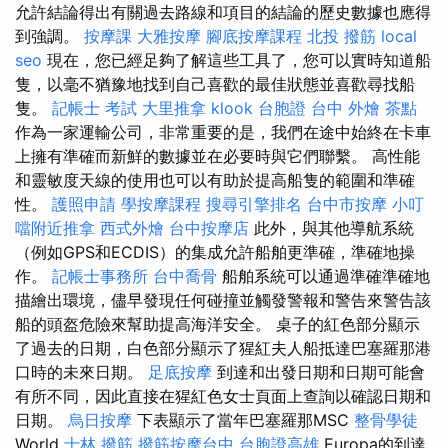
允許結論得出有關過去路線和項目的結論的歷史數據也應得
到強調。
按摩課
大雅按摩
腳底按摩課程
北投 撥筋
local
seo
現在，您已經足夠了解這些工具了，您可以實時知道船
隻，以毫不猶豫地找到自己喜歡的最佳狀態並喜歡尋找船
隻。
記帳士 考試
大里推拿
klook 台胞證
台中 外燴 茶點
作為一家運輸公司，非常重要的是，我們在途中始終在卡車
上擁有準確而新鮮的數據並在必要時與它們聯繫。 高性能
和靈敏度天線的使用也可以有助於提高船隻的範圍和準確
性。
護照申請
學按摩課程
搜尋引擎排名
台中市按摩
小叮
噹附近推拿
西式外燴
台中按摩店
此外，與其他導航系統
（例如GPS和ECDIS）的集成允許船舶更準確，準確地操
作。
記帳士事務所
台中喬骨
船舶系統可以通過準確準確地
描繪出環境，儘早發現任何碰撞並觸發警報和警告來警告該
船的頭盔危險來幫助提高海洋安全。 桌子的紅色部分顯示
了過去的日期，白色部分顯示了猩紅夫人船抵達巴塞羅那港
口時的未來日期。
足底按摩
到達和出發日期和日期可能會
有所不同，因此直接在猩紅色女士頁面上查詢以確認日期和
日期。
烏日按摩
下表顯示了當年巴塞羅那MSC
整骨學徒
World
士林 撥筋
撥筋按摩台中
台胞證高雄
Europa的到達