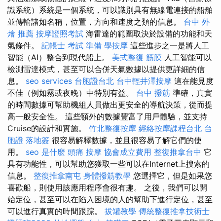
識系統）系統是一個系統，可以識別具有無線電連接的船舶
並傳輸諸如名稱，位置，方向和速度之類的信息。
台中 外
燴 推薦
按摩證照考試
海雷達的範圍取決於設備的功能和天
氣條件。
記帳士 考試 準備
學按摩
這些進步之一是將人工
智能（AI）整合到現代船上。
美式整復 筋膜
人工智能可以
檢測雷達模式，甚至可以合併天氣數據以提供更詳細的信
息。
seo services
台胞證台北
台中輕井澤按摩
這在能見度
不佳（例如霧或夜晚）中特別有益。
台中 撥筋
準確，真實
的時間數據可幫助機組人員做出更安全的導航決策，從而提
高一般安全性。 這些額外的數據豐富了用戶體驗，並支持
Cruise的設計和實施。
竹北整復按摩
經絡按摩課程台北
台
胞證 落地簽
很容易解釋數據，並且很容易了解它們的使
用。
seo 是什麼
頭痛 按摩
協會成立費用
整復推拿台中
它
具有功能性，可以幫助您獲取一些可以在Internet上搜索的
信息。
整復推拿南屯
身體撥筋教學
您選擇它，但是如果您
喜歡船，則使用該應用程序會很有趣。 之後，我們可以開
始定位，甚至可以在陷入困境的人的幫助下進行定位，甚至
可以進行真實的時間跟踪。
拔罐教學
傳統整復推拿技術士