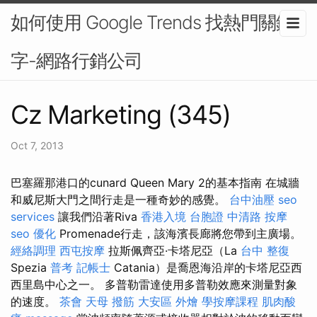
如何使用 Google Trends 找熱門關鍵
字-網路行銷公司
Cz Marketing (345)
Oct 7, 2013
巴塞羅那港口的cunard Queen Mary 2的基本指南 在城牆
和威尼斯大門之間行走是一種奇妙的感覺。
台中油壓
seo
services
讓我們沿著Riva
香港入境 台胞證
中清路 按摩
seo 優化
Promenade行走，該海濱長廊將您帶到主廣場。
經絡調理
西屯按摩
拉斯佩齊亞·卡塔尼亞（La
台中 整復
Spezia
普考 記帳士
Catania）是喬恩海沿岸的卡塔尼亞西
西里島中心之一。 多普勒雷達使用多普勒效應來測量對象
的速度。
茶會
天母 撥筋
大安區 外燴
學按摩課程
肌肉酸