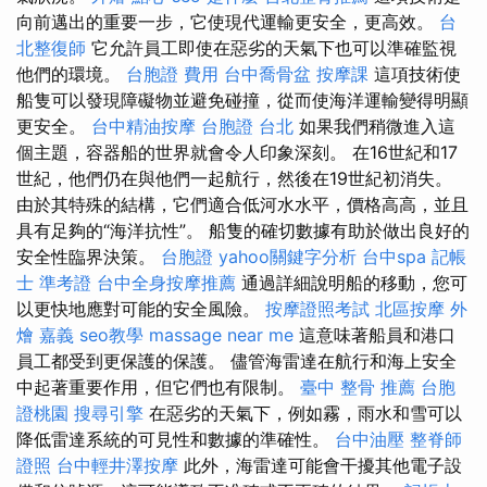
向前邁出的重要一步，它使現代運輸更安全，更高效。
台
北整復師
它允許員工即使在惡劣的天氣下也可以準確監視
他們的環境。
台胞證 費用
台中喬骨盆
按摩課
這項技術使
船隻可以發現障礙物並避免碰撞，從而使海洋運輸變得明顯
更安全。
台中精油按摩
台胞證 台北
如果我們稍微進入這
個主題，容器船的世界就會令人印象深刻。 在16世紀和17
世紀，他們仍在與他們一起航行，然後在19世紀初消失。
由於其特殊的結構，它們適合低河水水平，價格高高，並且
具有足夠的“海洋抗性”。 船隻的確切數據有助於做出良好的
安全性臨界決策。
台胞證
yahoo關鍵字分析
台中spa
記帳
士 準考證
台中全身按摩推薦
通過詳細說明船的移動，您可
以更快地應對可能的安全風險。
按摩證照考試
北區按摩
外
燴 嘉義
seo教學
massage near me
這意味著船員和港口
員工都受到更保護的保護。 儘管海雷達在航行和海上安全
中起著重要作用，但它們也有限制。
臺中 整骨 推薦
台胞
證桃園
搜尋引擎
在惡劣的天氣下，例如霧，雨水和雪可以
降低雷達系統的可見性和數據的準確性。
台中油壓
整脊師
證照
台中輕井澤按摩
此外，海雷達可能會干擾其他電子設