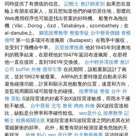
同時提供了有價值的信息。
記帳士 會計師差別
如果您在遊
輪上有朋友或家人，並且想知道他們的確切居住地，那麼此
Web應用程序也可能是找出答案的好時機。 船隻作為拖拉
機（Vác，Dorog，ózd，Tatabánya，szombathely；在
al-danube上。
腳底按摩教學
整復學徒
台中整骨價錢
脊椎
側彎
第一位多瑙河布達佩斯（Budapest）在戰爭中服役，
並受到了飛機命中率。
后里按摩推薦
他於1945年到達奧地
利的戰爭結束，在那裡他於1947年返回布達佩斯，在那裡
他一直在值班，直到1961年交換後。
台中輕井澤按摩
會計
公司
buffet 外燴
搜尋引擎
在此期間，該船重新設計了兩
次，並於1962年被廢棄。 ARPA的主要特徵是自動表示和
避免碰撞功能，計算和顯示其他船隻的位置，速度和方向，
並監視周圍區域可能發生的碰撞。
按摩學徒
整復
台中 外
燴 茶點
S波段雷達的好處不如X波段雷達敏感，而雨水干擾
較不敏感。
台中喬骨
北屯 整骨
烤肉 外燴
與X波段雷達相
比，缺點是分辨率和準確性較低。
seo是什么
按摩教學
記
帳士 稅務相關法規
X波段雷達和S波段雷達之間的差異在於
電磁脈衝的頻率。 此外，船隻有助於檢測並避免危險的天
氣狀況。
外燴 點心
seo 是什麼
台北整骨推薦
這項技術是