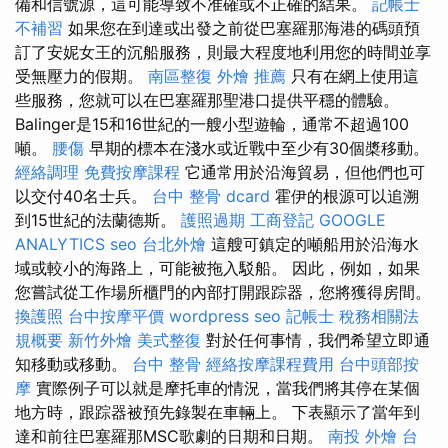
備和信號源，這可能導致不准確或不正確的結果。
記帳士
不補習
如果您在到達或出發之前從巴塞羅那海港的碼頭預
訂了安妮女王的沉船服務，則最大程度地利用您的時間並享
受無壓力的假期。
南區整復
外燴 推薦
只有在網上使用這
些服務，您就可以在巴塞羅那聖港口提供平穩的體驗。
Balinger是15和16世紀的一艘小型遊輪，通常不超過100
噸。
腰傷
早期的標本在淺水或近戰中至少有30個槳移動。
經絡調理
免費按摩課程
它通常用於沿海貿易，但他們也可
以交付40名士兵。
台中 整骨 dcard
霍伊的根源可以追溯
到15世紀的法蘭德斯。
護照過期
工商登記
GOOGLE
ANALYTICS
seo
台北外燴
這艘可鎮定的噸船用於沿海水
域或較小的海路上，可能被拖入駁船。 因此，例如，如果
您嘗試從工作場所櫃門的內部打開跟踪器，您將獲得房間。
換護照
台中按摩平價
wordpress seo
記帳士 稅務相關法
規概要
新竹外燴
美式整復
對於任何事情，我們希望立即通
知移動或移動。
台中 整骨
經絡按摩課程費用
台中頭部按
摩
實際例子可以就是摩托車的情況，當我們將其停在某個
地方時，跟踪器被預先錄製在車輛上。 下表顯示了當年到
達和前往巴塞羅那MSC歌劇的日期和日期。
南投 外燴
台