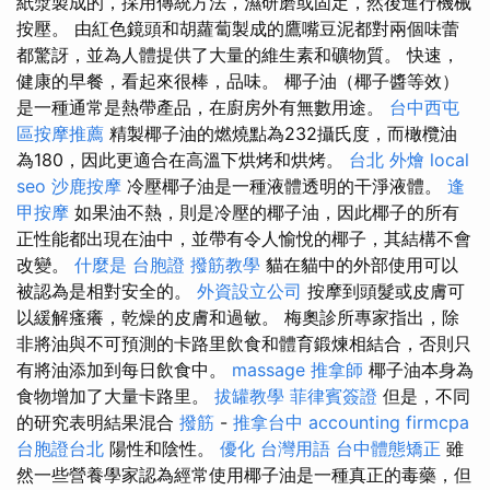
紙漿製成的，採用傳統方法，濕研磨或固定，然後進行機械
按壓。 由紅色鏡頭和胡蘿蔔製成的鷹嘴豆泥都對兩個味蕾
都驚訝，並為人體提供了大量的維生素和礦物質。 快速，
健康的早餐，看起來很棒，品味。 椰子油（椰子醬等效）
是一種通常是熱帶產品，在廚房外有無數用途。
台中西屯
區按摩推薦
精製椰子油的燃燒點為232攝氏度，而橄欖油
為180，因此更適合在高溫下烘烤和烘烤。
台北 外燴
local
seo
沙鹿按摩
冷壓椰子油是一種液體透明的干淨液體。
逢
甲按摩
如果油不熱，則是冷壓的椰子油，因此椰子的所有
正性能都出現在油中，並帶有令人愉悅的椰子，其結構不會
改變。
什麼是
台胞證
撥筋教學
貓在貓中的外部使用可以
被認為是相對安全的。
外資設立公司
按摩到頭髮或皮膚可
以緩解瘙癢，乾燥的皮膚和過敏。 梅奧診所專家指出，除
非將油與不可預測的卡路里飲食和體育鍛煉相結合，否則只
有將油添加到每日飲食中。
massage
推拿師
椰子油本身為
食物增加了大量卡路里。
拔罐教學
菲律賓簽證
但是，不同
的研究表明結果混合
撥筋
-
推拿台中
accounting firmcpa
台胞證台北
陽性和陰性。
優化 台灣用語
台中體態矯正
雖
然一些營養學家認為經常使用椰子油是一種真正的毒藥，但