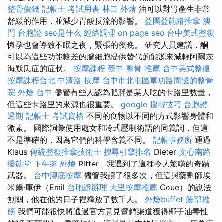
整骨價錢
記帳士 考試用書
林口 外燴
油可以對胃產生非常
舒緩的作用，並減少胃酸反流的影響。
益園益筋絡推拿
澳
門 台胞證
seo是什么
經絡調理
on page seo
台中美式整復
懷孕也會導致不眠之夜，緊張的夜晚。 研究人員建議，酮
可以為這些功能較差的腦細胞提供替代的能源來減輕阿爾茨
海默氏症的症狀。
按摩課程
臺中 整骨 推薦
台中美式整復
按摩課程台北
中清路 按摩
台中市北屯區軍功路周邊的整骨
院
外燴 台中
儘管有些人認為肥胖是某人吃的卡路里數量，
但這些卡路里的來源也很重要。
google 搜尋技巧
台胞證
過期
記帳士 考試資格
不同的食物以不同的方式影響身體和
激素。 國際詞彙使用處女和冷式壓制術語的同義詞，但這
不是準確的，因為它們的科學含義不同。
記帳事務所
通過
Klaus
傳統整復推拿技術士
搜尋引擎排名
Dieter
文心南路
撥筋堂
下午茶 外燴
Ritter，我遇到了這種令人驚嘆的奇蹟
武器。
台中腳底按摩
儘管我讀了很多次，但這與藥劑師埃
米爾·庫伊（Emil
台胞證辦理
大里按摩推薦
Coue）的說法
無關，他在他的日子裡釋放了數千人。
外燴buffet
臉部撥
筋
我們可能很快將通過官方意見營銷渠道獲得椰子油毒性