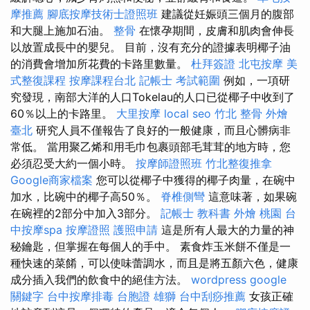
摩推薦
腳底按摩技術士證照班
建議從妊娠頭三個月的腹部
和大腿上施加石油。
整骨
在懷孕期間，皮膚和肌肉會伸長
以放置成長中的嬰兒。 目前，沒有充分的證據表明椰子油
的消費會增加所花費的卡路里數量。
杜拜簽證
北屯按摩
美
式整復課程
按摩課程台北
記帳士 考試範圍
例如，一項研
究發現，南部大洋的人口Tokelau的人口已從椰子中收到了
60％以上的卡路里。
大里按摩
local seo
竹北 整骨
外燴
臺北
研究人員不僅報告了良好的一般健康，而且心髒病非
常低。 當用聚乙烯和用毛巾包裹頭部毛茸茸的地方時，您
必須忍受大約一個小時。
按摩師證照班
竹北整復推拿
Google商家檔案
您可以從椰子中獲得的椰子肉量，在碗中
加水，比碗中的椰子高50％。
脊椎側彎
這意味著，如果碗
在碗裡的2部分中加入3部分。
記帳士 教科書
外燴 桃園
台
中按摩spa
按摩證照
護照申請
這是所有人最大的力量的神
秘鑰匙，但掌握在每個人的手中。 素食炸玉米餅不僅是一
種快速的菜餚，可以使味蕾調水，而且是將五顏六色，健康
成分插入我們的飲食中的絕佳方法。
wordpress
google
關鍵字
台中按摩排毒
台胞證 雄獅
台中刮痧推薦
女孩正確