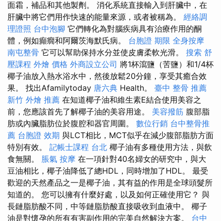
面霜，補品和其他製劑。 消化系統直接輸入到肝臟中，在
肝臟中將它們用作快速的能量來源，或者被稱為。
經絡調
理證照
台中泡腳
它們轉化為對腦疾病具有治療作用的酮
體，例如癲癇和阿爾茨海默氏病。
台胞證 期限
全身按摩
南屯整骨
它可以幫助保持水分並使皮膚柔軟光滑。
搜索
舒
壓課程
外燴 價格
外商設立公司
將1杯瀉鹽（苦鹽）和1/4杯
椰子油放入熱水浴水中，然後放鬆20分鐘，享受其癒合效
果。 找出Afamilytoday
唐六典
Health。
臺中 整骨 推薦
新竹 外燴 推薦
在知道椰子油和維生素E結合使用美容之
前，您應該首先了解椰子油的美容用途。
美容撥筋
腹部脂
肪或內臟脂肪位於腹腔和器官周圍。
數位行銷
台中整骨推
薦
台胞證 效期
與LCT相比，MCT似乎在減少腹部脂肪方面
特別有效。
記帳士課程 台北
椰子油有多種使用方法，與飲
食無關。
脹氣 按摩
在一項針對40名婦女的研究中，與大
豆油相比，椰子油降低了總HDL，同時增加了HDL。 最受
歡迎的天然產品之一是椰子油，其有益的作用是全球頭髮所
知道的。 您可以擁有什麼好處，以及如何正確使用它？ 與
長鏈脂肪酸不同，中等鏈脂肪酸直接吸收到血液中。 椰子
油是對懷孕的所有有害副作用的完美自然解決方案。
台中