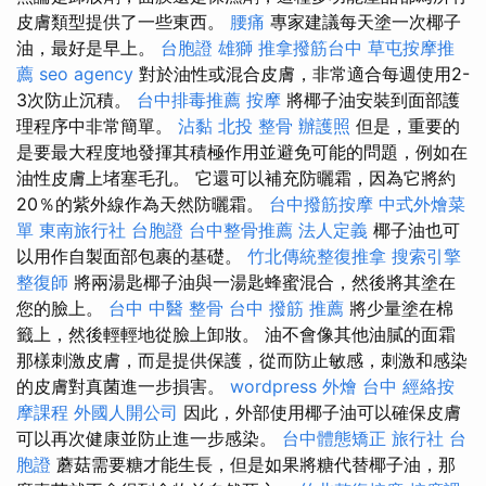
皮膚類型提供了一些東西。
腰痛
專家建議每天塗一次椰子
油，最好是早上。
台胞證 雄獅
推拿撥筋台中
草屯按摩推
薦
seo agency
對於油性或混合皮膚，非常適合每週使用2-
3次防止沉積。
台中排毒推薦
按摩
將椰子油安裝到面部護
理程序中非常簡單。
沾黏
北投 整骨
辦護照
但是，重要的
是要最大程度地發揮其積極作用並避免可能的問題，例如在
油性皮膚上堵塞毛孔。 它還可以補充防曬霜，因為它將約
20％的紫外線作為天然防曬霜。
台中撥筋按摩
中式外燴菜
單
東南旅行社 台胞證
台中整骨推薦
法人定義
椰子油也可
以用作自製面部包裹的基礎。
竹北傳統整復推拿
搜索引擎
整復師
將兩湯匙椰子油與一湯匙蜂蜜混合，然後將其塗在
您的臉上。
台中 中醫 整骨
台中 撥筋 推薦
將少量塗在棉
籤上，然後輕輕地從臉上卸妝。 油不會像其他油膩的面霜
那樣刺激皮膚，而是提供保護，從而防止敏感，刺激和感染
的皮膚對真菌進一步損害。
wordpress
外燴 台中
經絡按
摩課程
外國人開公司
因此，外部使用椰子油可以確保皮膚
可以再次健康並防止進一步感染。
台中體態矯正
旅行社 台
胞證
蘑菇需要糖才能生長，但是如果將糖代替椰子油，那