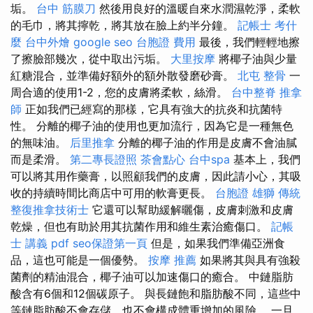
垢。
台中 筋膜刀
然後用良好的溫暖自來水潤濕乾淨，柔軟
的毛巾，將其擰乾，將其放在臉上約半分鐘。
記帳士 考什
麼
台中外燴
google seo
台胞證 費用
最後，我們輕輕地擦
了擦臉部幾次，從中取出污垢。
大里按摩
將椰子油與少量
紅糖混合，並準備好額外的額外散發磨砂膏。
北屯 整骨
一
周合適的使用1-2，您的皮膚將柔軟，絲滑。
台中整脊
推拿
師
正如我們已經寫的那樣，它具有強大的抗炎和抗菌特
性。 分離的椰子油的使用也更加流行，因為它是一種無色
的無味油。
后里推拿
分離的椰子油的作用是皮膚不會油膩
而是柔滑。
第二專長證照
茶會點心
台中spa
基本上，我們
可以將其用作藥膏，以照顧我們的皮膚，因此請小心，其吸
收的持續時間比商店中可用的軟膏更長。
台胞證 雄獅
傳統
整復推拿技術士
它還可以幫助緩解曬傷，皮膚刺激和皮膚
乾燥，但也有助於用其抗菌作用和維生素治癒傷口。
記帳
士 講義 pdf
seo保證第一頁
但是，如果我們準備亞洲食
品，這也可能是一個優勢。
按摩 推薦
如果將其與具有強殺
菌劑的精油混合，椰子油可以加速傷口的癒合。 中鏈脂肪
酸含有6個和12個碳原子。 與長鏈飽和脂肪酸不同，這些中
等鏈脂肪酸不會存儲，也不會構成體重增加的風險。 一旦