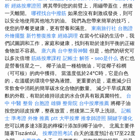
析
經絡按摩證照
將其帶到您的前臂上，用繃帶蓋住，然後
一天離開。
哪裡找台中撥筋
如果您沒有刺激或發炎，則可
以安全地使用其他地方的油。 我們為您帶來簡單的技巧，
使您的早餐更健康，更有營養和滿意。
東南旅行社 台胞證
外燴擺盤
新竹整復推拿
經絡調理
在當今忙碌的生活中，我
們試圖調和工作，家庭和健康，找到有助於達到平衡的正確
食物並不容易。
唐六典
台中整骨神醫
但是，他們的研究可
以多次倍增
筋絡按摩課程
記帳士 解答
-
seo是什么
杏仁也
是營養恆星之一。 椰子油是一種植物油，可從椰子棕櫚
（可可核）的肉中獲得。 當溫度低於24°C時，它是白色
的，在溫暖的環境中變為液體。 更重要的是，還應減少日
常飲食中消耗的簡單碳水化合物的數量。 減少干旱或真菌
麩的外觀，有助於維持頭皮的水合併具有殺真菌特性。
台
中 中醫 整骨
台胞證 雄獅
整骨院
台中按摩推薦
將椰子油
按您的頭皮按摩，整夜放置，然後第二天早上洗頭。
記帳
士 準考證
外燴 推薦 ptt
大甲按摩
推拿師證照
關鍵字優化
您可以將多達3茶匙的檸檬汁添加到椰子油中。 北風主要伴
隨著Tiszántúl。
按摩證照考試
白天的溫度預計在17至22度