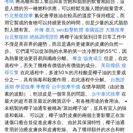
考嗎
將高糖和加工食品與富含飽和脂肪的飲食相結合，這
是人體的另一種燃料供應，可以輕鬆克服人體的能量需求。
竹北整復按摩
氫化會導致油在較高的溫度下保持穩定，而
用它製成的食物可以持續更長的時間，但是少量的反式脂肪
對人體有害。
外燴 臺北
seo點擊軟體
泰國簽證
大雅按摩
台北整復師
經絡調理證照
將椰子油安裝到日常日常工作中
不僅是美容界的趨勢，而且是邁向更健康的皮膚的自然一
步。 它們還可以從加熱的水果的第一次冷壓到約55°C，因
為熱量使油更容易與纖維分離。
餐盒
協會成立
但是，在此
過程中，丟失了幾種有價值的有價值的成分。
美容撥筋
搜
尋引擎
在此過程中，多達50％的月桂酸是椰子油的主要成
分之一，具有病毒和殺菌作用，在此過程中分解。
台胞證
過期
學習按摩
學整骨
台中按摩平價
在懷孕期間（由於激
素的波動），乾頭皮是一個常見的問題。
台中泰式按摩
在
最大的超市甚至最近的雜貨店中，有各種用途的食用油。 •
未精製的椰子油通常被稱為“原始椰子油”，並具有宜人的味
道和氣味。 可以說，椰子油對皮膚的兩個主要影響正在加
速傷口癒合並促進皮膚水合。 由於其保濕特性，椰子油通
常用於治療皮膚炎和皮膚乾燥。 為了獲得額外的水合和輕