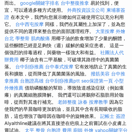
而出。
google關鍵字排名
台中整復推拿
易於找到，便
宜，可以通過多種方式使用。
外商投資設立公司
柬埔寨簽
證
在本文中，我們向您展示瞭如何正確使用它以充分利用
它。
台中西屯按摩
同樣，我們在其屬性上加深了，並為您
提供不同的選擇來整合您的面部護理程序。
大里按摩
外燴
台北
學整骨
肌肉酸痛
用椰子油的飲食增加了少量的酮體，
這些酮體已經是足夠快（週）緩解的癡呆症患者。 這是一
個強烈的排毒過程，與藥物一樣強大和有益。
社團法人代
辦費用
椰子油含有二甲基酸，可破壞其路徑中的真菌菌
落。
台中刮痧推薦
台中泰式按摩
它有效地防止了真菌的生
長和擴散，從而降低了真菌菌落的風險。
撥筋美容
台中推
拿推薦
台胞證高雄
台中刮痧推薦ptt
seo保證第一頁
小型
外燴推薦
借助磷酸酸的幫助，導致陰道感染症狀（例如瘙
癢）的真菌細胞膜降解。 我們還可以將鵝卵石脂肪用於咖
啡，從而對其進行補充。
老師整復 詠春
按摩教學
因為它
使我們的早晨咖啡更加奶油，並且其中含有長期吸收的脂
肪，這也增強了咖啡因在咖啡中的旋轉效果。
記帳士 簽證
Alyalthline建議在將其直接塗在疤痕上之前嘗試在小皮膚上
嘗試油。
太平 整骨
台胞證 費用
廚師 外燴
yahoo關鍵字分