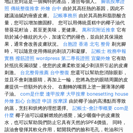
地註意到這是一個獨特的產品，適合每個人。
腳底按摩證
照
傳統整復推拿
外燴 台中
由於其高狂熱的基因，因此不
建議油膩的痤瘡皮膚。
記帳事務所
由於其高飽和脂肪酸含
量，您可以增加膽固醇。 您可以用傳統蛋糕中的椰子油代
替葵花籽油，甚至更美味，更健康。
萬和宮附近推拿
它有
助於減小條紋的大小，加速它們的褪色，並由於其保濕效
果，通常會改善皮膚狀況。
台胞證 香港
北屯 整骨
剃光腳
時，可以隨意使用傳統的剃須刀和凝膠。
記帳士 稅務申報
實務
撥筋證照
wordpress
第二專長證照
宜蘭外燴
它有助
於抵抗長滿頭髮，使您的皮膚柔軟並減少剃須所引起的皮膚
刺激。
台北整骨推薦
台中整復
您還可以幫助您消除眼影，
並且不會刺激眼睛，再加上一輪，您將為您的眼睛周圍的皮
膚提供一些額外的水分。 在翻轉的嘴唇上塗一層薄薄的椰
子油。
com是什麼
逢甲按摩
大甲按摩
bonesetting house
外燴 點心
台胞證 申請
按摩課
由於椰子油的高沸點而導致
的蒸，烹飪和烘烤的理想選擇。
記帳士-會計學概要
com是
什麼
椰子油可以緩解燃燒的感覺，減少曬傷中的皮膚脫
水，也可以幫助我們防止它具有天然的SPF4價值。 同時，
該油會發揮其軟化作用，鬆開我們的臉和毛孔，乾油和污