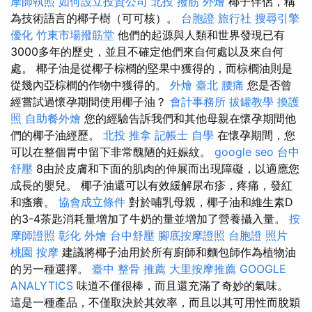
摩師執照
如何設立投資公司
北投 撥筋
外燴
椰子伴侶，稱
為技術語言的椰子樹（可可核）。
台胞證 旅行社
搜尋引擎
優化
竹東市場撥筋堂
他們的起源與人類和世界發現已有
3000多年的歷史，並且不確定他們來自何處以及來自何
處。 椰子油是從椰子棕櫚的堅果中獲得的，而棕櫚油則是
從幾內亞棕櫚的作物中獲得的。
外燴 臺北
腰痛
您是否曾
經嘗試過懷孕期間使用椰子油？
會計事務所
拔罐教學
換護
照
自助餐外燴
您的經驗告訴我們和其他母親在懷孕期間他
們的椰子油經歷。
北投 推拿
記帳士 自學
在懷孕期間，您
可以在整個胃中留下非常醜陋的妊娠紋。
google seo
台中
舒壓
8由於皮膚和下面的肌肉的伸展而出現障礙，以適應您
成長的嬰兒。 椰子油還可以有效緩解尿布疹，疼痛，發紅
和瘙癢。
協會成立條件
對於哺乳母親，椰子油和維生素D
的3-4茶匙消耗量增加了牛奶的量並增加了營養攝入量。
按
摩師證照
彰化 外燴
台中舒壓
腳底按摩證照
台胞證 照片
桃園 按摩
建議將椰子油用於所有廚師和麵包師作為植物油
的另一種選擇。
臺中 整骨 推薦
大里按摩推薦
GOOGLE
ANALYTICS
味道不僅很棒，而且還充滿了奇妙的氣味。
這是一種產品，不僅取決於其效率，而且以其可用性而脫穎