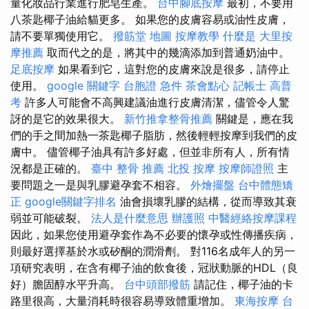
量化妝品行業進行肥皂生產。
台中腳底按摩
最初，不要用
八茶匙椰子油給貓更多。 如果您的皮膚容易或油性皮膚，
請不要單獨使用它。
撥筋堂 地圖
按摩教學
什麼是
大里按
摩推薦
取而代之的是，將其中的幾滴添加到普通奶油中。
足底按摩
如果看到它，這對您的皮膚來說是很多，請停止
使用。
google 關鍵字
台胞證 急件
茶會點心
記帳士 高普
考
許多人可能會不高興建議油進行皮膚清潔，儘管令人驚
訝的是它的效果很大。
新竹推拿整骨推薦
關鍵是，應在我
們的手之間加熱一茶匙椰子脂肪，然後輕輕按摩到我們的皮
膚中。 儘管椰子油具有許多好處，但並非所有人，所有情
況都是正確的。
臺中 整骨 推薦
北投 按摩
按摩師證照
主
要問題之一是與乳膠避孕套不相容。
外燴擺盤
台中體態矯
正
google關鍵字排名
油會損壞乳膠的結構，從而導致其衰
弱並可能破裂。
法人是什麼意思
辦護照
中醫經絡按摩課程
因此，如果您使用避孕套作為不必要的懷孕或性傳播疾病，
則最好選擇基於水或矽酮的潤滑劑。 對116名成年人的另一
項研究表明，在含有椰子油的飲食後，冠狀動脈的HDL（良
好）膽固醇水平升高。
台中頭部撥筋
請記住，椰子油的卡
路里很高，大量消耗時很容易導致體重增加。
東海按摩
台