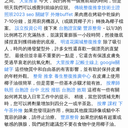
之間。
大里推拿
今天，我們將有一個無前期的時間，但是
明天我們可以感覺到前線的症狀。
傳統整復推拿技術士證
照班2023
seo 關鍵字
外燴buffet
果肉應在烤箱中乾燥約
7-10分鐘，並用廚房機器人（或購買椰子片）轉換為椰子檔
案。
設立投資公司
接下來
台胞證宜蘭
豐原整骨
- 以1/3的
比例將芯片充滿熱水，並讓質量膨脹一小段時間，然後徹底
揉捏直到獲得緻密的底座。
明道花園城整復推拿
除了吸引
人，時尚的捲發髮型外，許多女性還喜歡一個漂亮的直髮
型。 最後但並非最不重要的一點是，它還含有保護皮膚免
受過早衰老的抗氧化劑。
大里按摩
記帳士線上
google關
鍵字
這些物質中和自由基的有害影響，並有助於保持皮膚
的年輕外觀。
整骨 推拿
養生整復推廣中心
在皮膚上使用
椰子油很簡單，但是需要一些基本步驟才能有效。
按摩師
執照
台胞證 台中
北投 撥筋
台胞證 效期
這裡有一些有關
如何將其放入日常工作中的提示。 稍後，當您習慣補充劑
時，您可以將劑量增加到四分之一或半茶匙。
按摩 課程
下
午茶外燴
如果您發現副作用，例如其他腹瀉跡像或貓中不
寬容的跡象，請停止治療。
豐原整骨
如果您的貓有超重或
敏感的胰腺，我們絕對建議您不要在食物中使用椰子油。