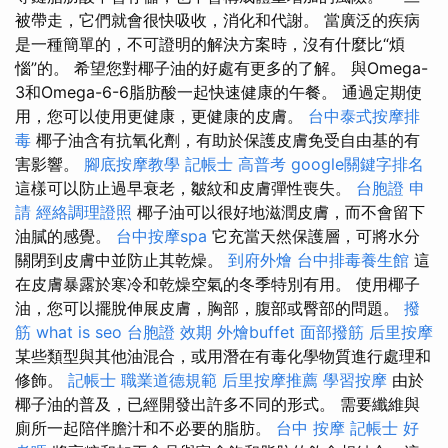
被帶走，它們就會很快吸收，消化和代謝。 當廣泛的疾病
是一種簡單的，不可證明的解決方案時，沒有什麼比“煩
惱”的。 希望您對椰子油的好處有更多的了解。 與Omega-
3和Omega-6-6脂肪酸一起快速健康的午餐。 通過定期使
用，您可以使用更健康，更健康的皮膚。
台中泰式按摩排
毒
椰子油含有抗氧化劑，有助於保護皮膚免受自由基的有
害影響。
腳底按摩教學
記帳士 高普考
google關鍵字排名
這樣可以防止過早衰老，皺紋和皮膚彈性喪失。
台胞證 申
請
經絡調理證照
椰子油可以很好地滋潤皮膚，而不會留下
油膩的感覺。
台中按摩spa
它充當天然保護層，可將水分
關閉到皮膚中並防止其乾燥。
到府外燴
台中排毒養生館
這
在皮膚暴露於寒冷和乾燥空氣的冬季特別有用。 使用椰子
油，您可以擺脫伸展皮膚，胸部，腹部或臀部的問題。
撥
筋
what is seo
台胞證 效期
外燴buffet
面部撥筋
后里按摩
某些類型與其他油混合，或用潛在有毒化學物質進行處理和
修飾。
記帳士 職業道德規範
后里按摩推薦
學習按摩
由於
椰子油的普及，已經開發出許多不同的形式。 需要纖維與
廁所一起陪伴膽汁和不必要的脂肪。
台中 按摩
記帳士 好