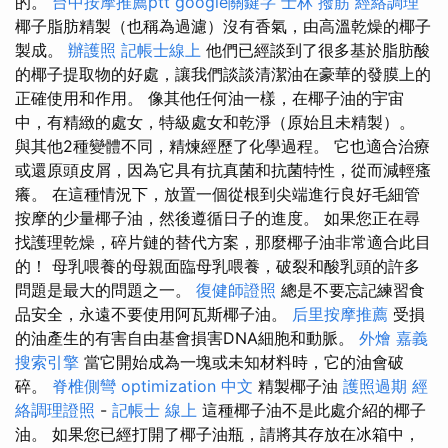
的。
台中按摩推薦ptt
google關鍵字
士林 撥筋
經絡調理
椰子脂肪精製（也稱為過濾）沒有香氣，由高溫乾燥的椰子
製成。
辦護照
記帳士線上
他們已經談到了很多基於脂肪酸
的椰子提取物的好處，讓我們談談清潔油在豪華的發膜上的
正確使用和作用。 像其他任何油一樣，在椰子油的宇宙
中，有精緻的處女，特級處女和乾淨（原始且未精製）。
與其他2種變體不同，精煉經歷了化學過程。 它也適合治療
或還原頭皮屑，因為它具有抗真菌和抗菌特性，從而減輕瘙
癢。 在這種情況下，放置一個從根到尖端進行良好毛細管
按摩的少量椰子油，然後遵循日子的進度。 如果您正在尋
找護理乾燥，碎片鏈的替代方案，那麼椰子油非常適合此目
的！ 母乳喂養的母親面臨母乳喂養，破裂和酸乳頭的許多
問題是最大的問題之一。
復健師證照
總是不要忘記練習食
品安全，永遠不要使用阿瓦斯椰子油。
后里按摩推薦
受損
的油產生的有害自由基會損害DNA細胞和動脈。
外燴 嘉義
搜索引擎
當它開始成為一塊或未知材料時，它的油會破
碎。
脊椎側彎
optimization 中文
精製椰子油
護照過期
經
絡調理證照
-
記帳士 線上
這種椰子油不是此處介紹的椰子
油。 如果您已經打開了椰子油瓶，請將其存放在冰箱中，