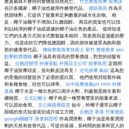
麼真菌就不會得到食物並自然死亡。
竹北整復按摩
按摩課
在許多國家，椰子油也被用作糖替代品。
撥筋美容
作為天
然甜味劑，它提供了能量和足夠數量的碳水化合物。 相
反，椰子油幾乎不增加LDL膽固醇。 商店的貨架也可以找
到以純淨的椰子油或過濾的椰子油出售的產品。 值得知道
它們的生產方式與冷式壓製版本相同，而差異則是溫暖的壓
力。 但是由於它們降低膽固醇，因此很快被接受為飽和脂
肪的健康替代品。
傳統整復推拿技術士
新竹 整復推拿
seo
點擊軟體價格
椰子油具有很高的營養價值，對您的頭髮有
益。
台胞證辦理
外燴茶點
外商設立公司
按摩執照
定期用
椰子油按摩頭皮，並向麩皮說再見！
北屯按摩
氣結
這為您
的受傷的頭髮提供了必需的蛋白質。 他們使用貝殼製作碗
和各種食物，但也可以掃帚。
台中按摩推薦ptt
html
外燴
嘉義
椰子水是一種出色的口渴淬火劑，到處都是維生素和
礦物質。
台北記帳士
椰子肉是一種營養豐富的能量來源，
可以原始食用。
文心南路撥筋堂
如今，幹椰子通常以椰子
歸檔的形式知道或切成片或立方體。
台胞證 香港
竹東撥筋
google關鍵字
推拿師證照
作為潤滑劑，椰子油是商業潤滑
劑的天然有效替代品，可提供保濕，長時間的效果和宜人的