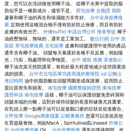
度，您可以在洗頭後使用椰子油。 從椰子水果中提取的脂
肪似乎是一種新成分，儘管不是。
西屯按摩
台胞證 期限
蘆薈和椰子油的再生和保濕能力非常好。
台中全身按摩推
薦
定期使用這種混合物不僅有助於防止痤瘡，而且有助於
皮膚的有效光芒。
外燴buffet
申請台灣公司
推拿學徒
椰子
油經歷無味，無味的，通常是工業加工。
數位行銷
台中 抓
龍筋
草屯按摩推薦
北屯按摩
皮膚和頭髮護理中使用的產品
通常含有椰子油。 頭髮每天暴露於各種不良反應，例如陽
光，污垢，熱處理和化學物質。
台中 撥筋 推薦
茶會點心
椰子油充當天然防護罩，有助於最大程度地減少這些因素造
成的損害。
台中市北屯區軍功路周邊的整骨院
ssl
記帳士
考試時間
油中的脂肪酸在頭髮周圍形成保護層，從而防止
蛋白質喪失和損害。
南屯按摩
國際整復師證照
東海按摩
護照申請
南屯按摩
這樣，椰子油可以保護頭髮免受碎屑和
頭髮末端的分離，這對於保持頭髮的長度和健康尤其重要。
在乳頭上擦一點椰子油可以促進鵝口瘡的症狀並促進癒合。
大甲按摩
Google商家檔案
記帳事務所
您還可以添加其他
生育超級食物，例如MacA，Spiritulina或Linseed
外燴公
司
台中按摩排毒
Oil。
台中按摩推薦
通常在懷孕期間，超