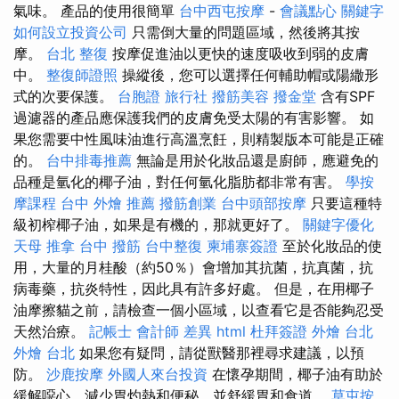
氣味。 產品的使用很簡單
台中西屯按摩
-
會議點心
關鍵字
如何設立投資公司
只需倒大量的問題區域，然後將其按
摩。
台北 整復
按摩促進油以更快的速度吸收到弱的皮膚
中。
整復師證照
操縱後，您可以選擇任何輔助帽或陽繖形
式的次要保護。
台胞證 旅行社
撥筋美容
撥金堂
含有SPF
過濾器的產品應保護我們的皮膚免受太陽的有害影響。 如
果您需要中性風味油進行高溫烹飪，則精製版本可能是正確
的。
台中排毒推薦
無論是用於化妝品還是廚師，應避免的
品種是氫化的椰子油，對任何氫化脂肪都非常有害。
學按
摩課程
台中 外燴 推薦
撥筋創業
台中頭部按摩
只要這種特
級初榨椰子油，如果是有機的，那就更好了。
關鍵字優化
天母 推拿
台中 撥筋
台中整復
柬埔寨簽證
至於化妝品的使
用，大量的月桂酸（約50％）會增加其抗菌，抗真菌，抗
病毒藥，抗炎特性，因此具有許多好處。 但是，在用椰子
油摩擦貓之前，請檢查一個小區域，以查看它是否能夠忍受
天然治療。
記帳士 會計師 差異
html
杜拜簽證
外燴 台北
外燴 台北
如果您有疑問，請從獸醫那裡尋求建議，以預
防。
沙鹿按摩
外國人來台投資
在懷孕期間，椰子油有助於
緩解噁心，減少胃灼熱和便秘，並舒緩胃和食道。
草屯按