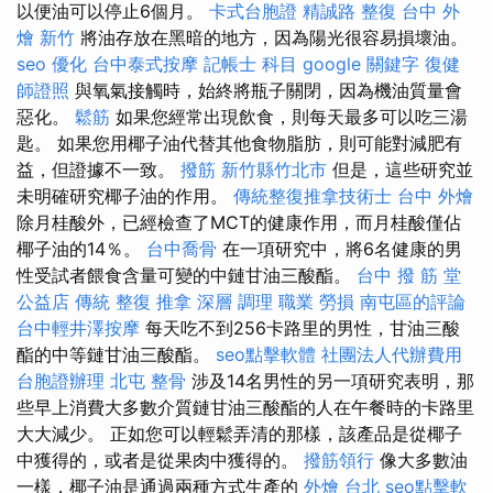
以便油可以停止6個月。
卡式台胞證
精誠路 整復 台中
外
燴 新竹
將油存放在黑暗的地方，因為陽光很容易損壞油。
seo 優化
台中泰式按摩
記帳士 科目
google 關鍵字
復健
師證照
與氧氣接觸時，始終將瓶子關閉，因為機油質量會
惡化。
鬆筋
如果您經常出現飲食，則每天最多可以吃三湯
匙。 如果您用椰子油代替其他食物脂肪，則可能對減肥有
益，但證據不一致。
撥筋 新竹縣竹北市
但是，這些研究並
未明確研究椰子油的作用。
傳統整復推拿技術士
台中 外燴
除月桂酸外，已經檢查了MCT的健康作用，而月桂酸僅佔
椰子油的14％。
台中喬骨
在一項研究中，將6名健康的男
性受試者餵食含量可變的中鏈甘油三酸酯。
台中 撥 筋 堂
公益店 傳統 整復 推拿 深層 調理 職業 勞損 南屯區的評論
台中輕井澤按摩
每天吃不到256卡路里的男性，甘油三酸
酯的中等鏈甘油三酸酯。
seo點擊軟體
社團法人代辦費用
台胞證辦理
北屯 整骨
涉及14名男性的另一項研究表明，那
些早上消費大多數介質鏈甘油三酸酯的人在午餐時的卡路里
大大減少。 正如您可以輕鬆弄清的那樣，該產品是從椰子
中獲得的，或者是從果肉中獲得的。
撥筋領行
像大多數油
一樣，椰子油是通過兩種方式生產的
外燴 台北
seo點擊軟