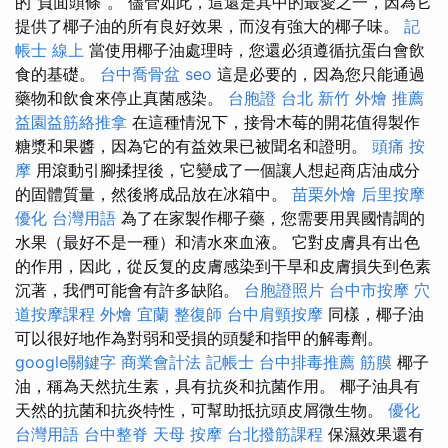
的“負面頭條”。 儘管如此，這還是其中的最愛之一，因為它
提供了椰子油的所有良好效果，而沒有強大的椰子味。
記
帳士 線上
當使用椰子油處理時，您還必須遵循抗蛋白會飲
食的基礎。
台中喬骨盆
seo
這是必要的，因為您只能通過
藥物和飲食來停止真菌感染。
台胞證 台北
新竹 外燴 推薦
益園益筋絡推拿
在這種情況下，接骨木莓的開花值得製作
糖漿和果醬，因為它的有益效果已被聞名和證明。
頭痛 按
摩
用滾動引腳揉捏後，它變成了一個讓人想起商店油成分
的固體質量，然後將成品放在冰箱中。
苗栗外燴
后里按摩
優化 台灣用語
為了在家製作椰子藥，您需要用異國情調的
水果（最好不是一種）和清水來血液。 它對皮膚具有出色
的作用，因此，從反复的皮膚感染到干旱和皮膚損失到色素
沉著，我們可能會有許多缺陷。
台胞證照片
台中市按摩
穴
道按摩課程
外燴 宜蘭
整復師
台中肩頸按摩
同樣，椰子油
可以很好地作為對弱和受損的頭髮和指甲的解毒劑。
google關鍵字
商業會計法 記帳士
台中排毒推薦
筋膜
椰子
油，稱為天然抗生素，具有抗炎和抗菌作用。 椰子油具有
天然的抗菌和抗炎特性，可幫助抵抗頭皮屑微生物。
優化
台灣用語
台中整脊
天母 按摩
台北撥筋課程
保濕效果還有