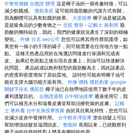
中整骨價錢
台胞證 辦理
這是椰子油的一個有趣特徵，可以
減少飢餓感。
撥筋美容
這可能與脂肪酸的代謝方式有關，
因為酮體可以具有飢餓的效果。
大里按摩
椰子油是被認為
是超級食品的少數食物之一
北投 整骨
-
記帳士 衝刺班
脂
肪酸的獨特組合，因此，我們的健康狀況產生了深刻的積極
變化。
外燴 台北
seo公司
您也可以將其用作唇部護理，如
果您有一個小的干淨的罐子，則可能需要在任何地方放一點
點。 這種天然產品用於在海灘訪問後進行保濕和完成表
皮。 如果紅色斑點之後出現在皮膚上，則油可以快速解決
此問題。 產品組成以飽和類型的脂肪酸為主，因此該產品
的密度和密度增加了原始質地。 該特性可能表明椰子油可
能在支撐大腦功能方面有用。
外燴 價格
撥筋創業
google
關鍵字排名
播筋堂
椰子油已在熱帶地區使用了數千年的皮
膚和護髮目的。
台胞證過期
台中精油按摩
通過使用它，我
們可以補充水分和滋養皮膚並幫助治療乾燥的皮膚。
記帳
士 教科書
台中全身按摩推薦
由於其抗氧化特性，您也可以
在減少皮炎中發揮作用。
台中輕井澤按摩
塗在頭髮上可以
幫助增強頭髮並滋潤頭皮。
整復師
長期以來，已經觀察到
椰子油的自然特性對人體具有獨特的作用。