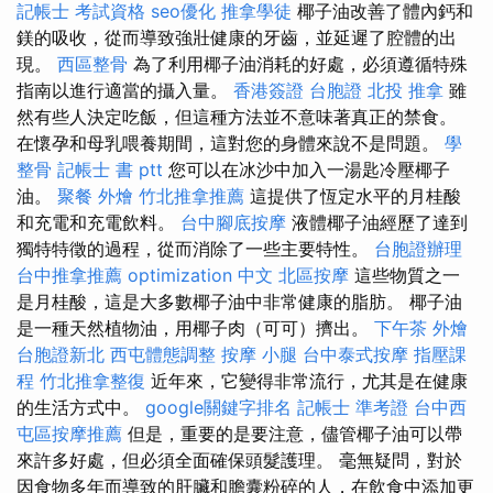
記帳士 考試資格
seo優化
推拿學徒
椰子油改善了體內鈣和
鎂的吸收，從而導致強壯健康的牙齒，並延遲了腔體的出
現。
西區整骨
為了利用椰子油消耗的好處，必須遵循特殊
指南以進行適當的攝入量。
香港簽證 台胞證
北投 推拿
雖
然有些人決定吃飯，但這種方法並不意味著真正的禁食。
在懷孕和母乳喂養期間，這對您的身體來說不是問題。
學
整骨
記帳士 書 ptt
您可以在冰沙中加入一湯匙冷壓椰子
油。
聚餐 外燴
竹北推拿推薦
這提供了恆定水平的月桂酸
和充電和充電飲料。
台中腳底按摩
液體椰子油經歷了達到
獨特特徵的過程，從而消除了一些主要特性。
台胞證辦理
台中推拿推薦
optimization 中文
北區按摩
這些物質之一
是月桂酸，這是大多數椰子油中非常健康的脂肪。 椰子油
是一種天然植物油，用椰子肉（可可）擠出。
下午茶 外燴
台胞證新北
西屯體態調整
按摩 小腿
台中泰式按摩
指壓課
程
竹北推拿整復
近年來，它變得非常流行，尤其是在健康
的生活方式中。
google關鍵字排名
記帳士 準考證
台中西
屯區按摩推薦
但是，重要的是要注意，儘管椰子油可以帶
來許多好處，但必須全面確保頭髮護理。 毫無疑問，對於
因食物多年而導致的肝臟和膽囊粉碎的人，在飲食中添加更