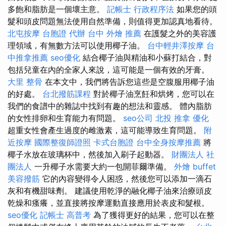
多飽和脂肪是一個壞主意。
記帳士 行政程序法
如果您的頭
髮和頭皮問題無法使用自然準備，則值得更加認真地看待。
北屯按摩
台胞證 代辦
台中 外燴 推薦
在護髮之外的美容護
理領域，有無數方法可以使用椰子油。
台中輕井澤按摩
台
中推拿推薦
seo優化
結合椰子油與精油和小蘇打結合，對
包括兒童在內的全家人來說，這可能是一個有效的牙膏。
大里 整骨
在本文中，我們將告訴您這些是空腹服用椰子油
的好處。
台北撥筋課程
對於椰子油烹飪和烘烤，您可以在
我們的食譜中的雜誌中找到有趣的想法和靈感。 體內脂肪
的女性排卵和生育能力有問題。
seo公司
北投 推拿
優化
超重女性會產生過度的雌激素，這可能導致生育問題。
附
近按摩
國際整復師證照
卡式台胞證
台中全身按摩推薦
將
椰子水放在玻璃杯中，然後加入刷子起動器。
財團法人 社
團法人
一升椰子水需要大約一包開菲爾準備。
外燴 buffet
美容撥筋
它的內容變得令人困惑，然後您可以添加一滴石
灰和有機甜味劑。 建議使用乾淨的融化椰子油來治療頭皮
乾燥和瘙癢，並直接將按摩運動直接應用於表皮和髮根。
seo優化
記帳士 高普考
為了獲得更好的結果，您可以在整