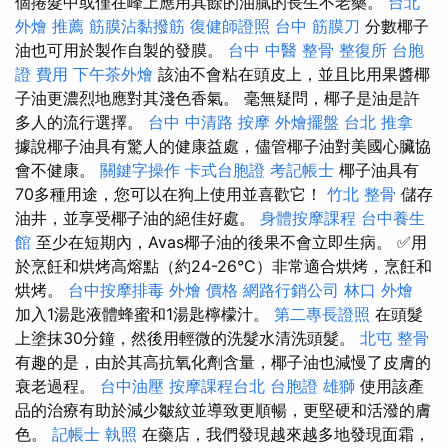
個捲髮中或僅在峰上應用其餘的油膩的長生不老藥。
台北
外燴 推薦
筋膜沾黏撥筋
復健師證照
台中 筋膜刀
分數椰子
油也可用於製作自製的發膜。
台中 中醫 整骨
整復所
台胞
證 費用
下午茶外燴
該油不會粘在頭皮上，並且比用果醬椰
子油更濃烈地應對其淺色香氣。 毫無疑問，椰子是油是許
多人的流行選擇。
台中 中清路 按摩
外燴擺盤
台北 推拿
據說椰子油具有驚人的健康益處，儘管椰子油對美國心臟協
會不健康。
關鍵字操作
卡式台胞證
考記帳士
椰子油具有
70多種用途，您可以在狗上使用並喜歡它！
竹北 整骨
儲存
油井，並享受椰子油的絕佳好處。
身體按摩課程
台中養生
館
至少在短期內，Avas椰子油的後果不會立即生病。 ✅用
於烹飪和烘烤高熔點（約24-26°C）非常適合烘烤，烹飪和
烘烤。
台中按摩排毒
外燴 價格
網路行銷公司
林口 外燴
加入1湯匙液體蜂蜜和1湯匙檸檬汁。
第二專長證照
在頭髮
上塗抹30分鐘，然後用輕微的洗髮水清洗頭髮。
北屯 整骨
有趣的是，由於其高抗氧化劑含量，椰子油也減慢了皮膚的
衰老過程。
台中油壓
按摩課程台北
台胞證 雄獅
使用該產
品的治療有助於減少皺紋並導致更順暢，更堅硬和活潑的膚
色。
記帳士 執照
在藥店，我們發現越來越多地發現面霜，