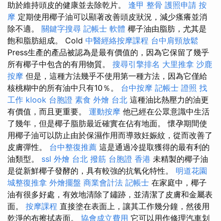
助於維持頭皮的健康並去除乾片。
逢甲 整骨
護照申請
按
摩
定期使用椰子油可以顯著改善頭皮狀況，減少瘙癢並消
除不適。
關鍵字搜尋
記帳士 軟體
椰子油由脂肪，尤其是
飽和脂肪組成。 Cold
中醫經絡按摩課程
台中肩頸放鬆
Press生產的產品被認為是最有價值的，因為它保留了幾乎
所有椰子中包含的有用物質。
搜尋引擎排名
大里推拿
沙鹿
按摩
但是，這種方法幾乎不使用第一種方法，因為它僅給
核桃糊中的所有油中只有10％。
台中按摩
記帳士 證照 找
工作
klook 台胞證
素食 外燴 台北
這種油比熱壓力的油更
有價值，而且更重要。
運動按摩
他已經在公眾意識中生活
了幾年，但是椰子脂肪最近確實在佔有地面。 懷孕期間使
用椰子油可以防止由於保濕作用而導致妊娠紋，從而改善了
皮膚彈性。
台中整復推薦
這是通過冷提取獲得的最有利的
油類型。
ssl
外燴
台北 撥筋
台胞證 香港
未精製的椰子油
是從新鮮椰子發酵的，具有較強的抗氧化特性。
明道花園
城整復推拿
外燴擺盤
商業會計法 記帳士
在家庭中，椰子
油有很多好處，有效地清除了鏽跡，並清潔了皮膚和金屬表
面。
按摩課程
直接塗在表面上，讓其工作幾分鐘，然後用
乾淨的布擦拭表面。
協會成立費用
它可以用作修理汽車划