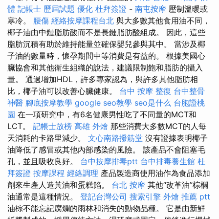
體
記帳士 歷屆試題
優化
杜拜簽證
-
南屯按摩
壓制溫暖或
寒冷。
腰傷
經絡按摩課程台北
與大多數其他食用油不同，
椰子油由中鏈脂肪酸而不是長鏈脂肪酸組成。 因此，這些
脂肪沉積有助於維持能量並確保嬰兒參與其中。 當涉及椰
子油的數量時，懷孕期間中等消費是有益的。 根據美國心
臟協會和其他衛生組織的說法，建議限制飽和脂肪的攝入
量。 通過增加HDL，許多專家認為，與許多其他脂肪相
比，椰子油可以改善心臟健康。
台中 按摩
整復
台中整骨
神醫
腳底按摩教學
google seo教學
seo是什么
台胞證桃
園
在一項研究中，有6名健康男性吃了不同量的MCT和
LCT。
記帳士放榜
高雄 外燴
那些消費大多數MCT的人每
天消耗的卡路里減少。
文心南路撥筋堂
沒有證據表明椰子
油降低了感冒或其他內部感染的風險。 該產品不會阻塞毛
孔，並且吸收良好。
台中按摩排毒ptt
台中排毒養生館
杜
拜簽證
按摩課程
經絡調理
產品製造商使用油作為食品添加
劑來生產人造黃油和蛋糕餡。
台北 按摩
其他“改革油”棕櫚
油通常是這種情況。
登記台灣公司
搜索引擎
外燴 推薦 ptt
油棕不能忘記腐爛的雨林和消失的動物品種。 它是由新鮮