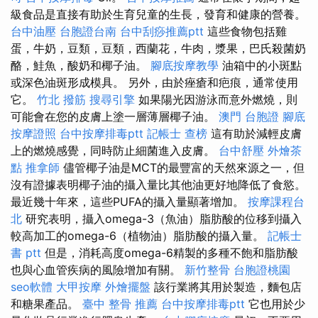
級食品是直接有助於生育兒童的生長，發育和健康的營養。
台中油壓
台胞證台南
台中刮痧推薦ptt
這些食物包括雞
蛋，牛奶，豆類，豆類，西蘭花，牛肉，漿果，巴氏殺菌奶
酪，鮭魚，酸奶和椰子油。
腳底按摩教學
油箱中的小斑點
或深色油斑形成模具。 另外，由於痤瘡和疤痕，通常使用
它。
竹北 撥筋
搜尋引擎
如果陽光因游泳而意外燃燒，則
可能會在您的皮膚上塗一層薄層椰子油。
澳門 台胞證
腳底
按摩證照
台中按摩排毒ptt
記帳士 查榜
這有助於減輕皮膚
上的燃燒感覺，同時防止細菌進入皮膚。
台中舒壓
外燴茶
點
推拿師
儘管椰子油是MCT的最豐富的天然來源之一，但
沒有證據表明椰子油的攝入量比其他油更好地降低了食慾。
最近幾十年來，這些PUFA的攝入量顯著增加。
按摩課程台
北
研究表明，攝入omega-3（魚油）脂肪酸的位移到攝入
較高加工的omega-6（植物油）脂肪酸的攝入量。
記帳士
書 ptt
但是，消耗高度omega-6精製的多種不飽和脂肪酸
也與心血管疾病的風險增加有關。
新竹整骨
台胞證桃園
seo軟體
大甲按摩
外燴擺盤
該行業將其用於製造，麵包店
和糖果產品。
臺中 整骨 推薦
台中按摩排毒ptt
它也用於少