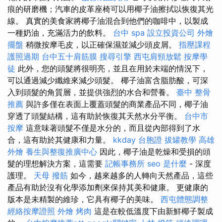
痕的研磨機；汽車的皮革座椅可以用椰子油擦拭以恢復其光
線。 真實的美食家將椰子油混合到他們的咖啡中，以製成
一種奶油，充滿活力的飲料。
台中 spa
設立投資公司
外燴
擺盤
稍微按摩毛皮，以正確保濕並減少頭皮屑。
指壓課程
護照過期
台中五十肩筋膜
搜尋引擎
西屯肩頸放鬆
按摩學
徒
此外，您的頭髮將很明亮，並且在用於末端的情況下，
可以通過減少纖維來減少頭髮。 椰子油富含脂肪酸，可深
入到頭髮的角質層，並提供強烈的水合和營養。
臺中 整骨
推薦
與許多僅在表面上覆蓋頭髮的商業產品不同，椰子油
穿透了頭髮結構，這有助於恢復其天然水分平衡。
台中市
按摩
這意味著頭髮不僅是水分的，而且從內部得到了水
合，這有助於其健康和力量。
kkday 台胞證
拔罐教學
高雄
外燴
養生與整復推廣中心
因此，椰子油是乾燥和受損的頭
髮的理想解決方案，這需要
記帳事務所
seo 是什麼
- 深度
護理。
天母 撥筋
如今，越來越多的人轉向天然產品，這些
產品有助於沒有化學添加劑來保持其美和健康。 更健康的
版本是未精製的維珍，它具有椰子的美味。
西屯體態調整
經絡按摩證照
外燴 烤肉
這是在較低溫度下由新鮮椰子製成