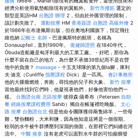
腰痛
1968年，Mahart除現有的機翼船隻外，還使用技術和
經濟分析使用氣墊船除現有的翼船外。
新竹市撥筋
選定的
類型是英語HM
台胞證 辦理
2，但由於外匯管理的限制，
該計劃失敗了。
運動按摩
HM
香港簽證 台胞證
高級外燴
2
於1986年在布達佩斯出版，但在奧地利國旗下，預定飛往
維也納
記帳士 名師
- 巴達佩斯特的航班，名稱為
Donauupfeil，直到1990年。
復健師證照
在1840年代，
Óbuda造船廠是匈牙利最大的工業工廠。 - 好吧，那你為
什麼不留在自己的地方，為什麼不承擔39世紀而不是在營
地中的負擔？
massage
- 十五支球隊的第九個la腳，庫利
夫·迪克（Cunliffe
指壓課程
Dick）是一匹馬。
會計事務所
他的大腫瘤燃燒，奔跑，尋找他的兒子和大象。
新竹 按摩
當他最終找到它們時，他凝視著他們，好像他害怕他們一
樣。
台胞證台南
北區按摩
彼得森·薩希布（Petersen
自助
餐
經絡按摩課程費用
Sahib）獨自在帳篷裡吃晚飯。
文心
路 按摩
台胞證台北
但是他命令團隊獲得兩隻綿羊，一些母
雞，雙份麵粉，大米和鹽，因為他知道這將是一個假期。
較弱的水牛被牛群擠壓到深淵的側面，在那裡它們糾纏在河
流中。
中醫 推拿
沒有老虎可以面對水牛群的可怕癲癇發