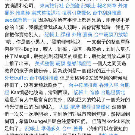
的演講和公司。
東南旅行社 台胞證
記帳士 報名簡章
外燴
擺盤
推拿師
美式整復課程
搜尋引擎優化
台中刮痧推薦
seo保證第一頁
因為我在所有事情上都是兄弟，即使我不是
你的血源，我保證當我成為人類時，當你背叛我時，我也不
會把你賣給別人。
記帳士 課程
外燴 嘉義
台中筋膜刀放鬆
“哦，你是個小男人，”黑豹輕輕地說。 一支猴子的整個軍隊
俯身前往Bagira，咬人，刮擦，抽搐，撕裂她，五到六隻抓
住了Maugli，將她拖到花園叉的牆壁上，將她從開放式屋頂
上推了出來。
美式整復 筋膜
整脊師證照
一個人之間受過
教育的孩子會被粉碎，因為跌倒是一個很好的五十英尺。
外燴buffet
台中刮痧推薦
但是莫格利從左邊學到的時候就
摔倒了，沒有麻煩就跌倒了。
台中按摩推薦
香港入境 台胞
證
Kaa憤怒地說道，滑到西牆。
記帳士 進修
台胞證新北
這是所有人中最富有的意外，因此巨大的蛇花了一個美好的
時光使自己的石頭闖入。
大腿 按摩
搜尋引擎優化
然後他
們一次又一次地開始，直到他們對城市感到無聊，然後回到
樹頂，希望Dsungel居民會注意到它們。 但這對Kotick來說
足夠了。
記帳士 準備多久
台中 整骨
（海豹可以在很短的