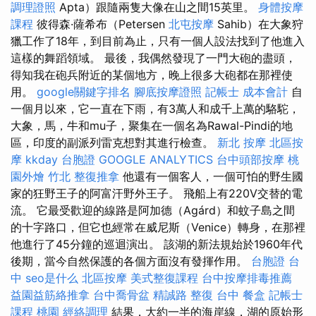
調理證照
Apta）跟隨兩隻大像在山之間15英里。
身體按摩
課程
彼得森·薩希布（Petersen
北屯按摩
Sahib）在大象狩
獵工作了18年，到目前為止，只有一個人設法找到了他進入
這樣的舞蹈領域。 最後，我偶然發現了一門大砲的盡頭，
得知我在砲兵附近的某個地方，晚上很多大砲都在那裡使
用。
google關鍵字排名
腳底按摩證照
記帳士 成本會計
自
一個月以來，它一直在下雨，有3萬人和成千上萬的駱駝，
大象，馬，牛和mu子，聚集在一個名為Rawal-Pindi的地
區，印度的副派列雷克想對其進行檢查。
新北 按摩
北區按
摩
kkday 台胞證
GOOGLE ANALYTICS
台中頭部按摩
桃
園外燴
竹北 整復推拿
他還有一個客人，一個可怕的野生國
家的狂野王子的阿富汗野外王子。 飛船上有220V交替的電
流。 它最受歡迎的線路是阿加德（Agárd）和蚊子島之間
的十字路口，但它也經常在威尼斯（Venice）轉身，在那裡
他進行了45分鐘的巡迴演出。 該湖的新法規始於1960年代
後期，當今自然保護的各個方面沒有發揮作用。
台胞證 台
中
seo是什么
北區按摩
美式整復課程
台中按摩排毒推薦
益園益筋絡推拿
台中喬骨盆
精誠路 整復 台中
餐盒
記帳士
課程 桃園
經絡調理
結果，大約一半的海岸線，湖的原始形