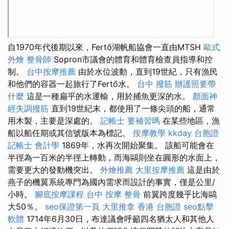
自1970年代後期以來，Fertő湖帆船協會一直由MTSH
歐式
外燴
整骨師
Sopron市議會的體育和體育檢查員指導和控
制。
台中按摩推薦
由於水位波動，直到19世紀，只有漁民
和他們的容器一起旅行了Fertő水。
台中 撥筋
辦護照要帶
什麼
這是一種扁平的水運輸，用於捕魚更深的水。
顏面神
經失調撥筋
直到19世紀末，都使用了一條尖頭的船，通常
用木製，主要是深處的。
記帳士 要補習嗎
在某些地區，漁
船以船任期或其信號版本為標記。
按摩教學
kkday 台胞證
記帳士 會計學
1869年，水再次開始聚集。 該船可能會在
半徑為一百米的半徑上轉動，而海鷗則坐在圓形的水面上，
需要更大的發動機突出。
外燴推薦
大里按摩推薦
這是由於
燕子的機翼系統專門為國內需求而設計的事實，僅是公里/
小時。
腳底按摩課程
台中 按摩 整骨
前翼跨度幾乎比海鷗
大50％。
seo保證第一頁
大里推拿
香港 台胞證
seo點擊
軟體
1714年6月30日，布達議會呼籲四名猶太人和其他人