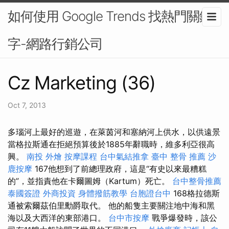
如何使用 Google Trends 找熱門關鍵
字-網路行銷公司
Cz Marketing (36)
Oct 7, 2013
多瑙河上最好的巡遊，在萊茵河和塞納河上供水，以供遠景
當格拉斯通在拒絕預算後於1885年辭職時，維多利亞很高
興。
南投 外燴
按摩課程
台中氣結推拿
臺中 整骨 推薦
沙
鹿按摩
167他想到了前總理政府，這是“有史以來最糟糕
的”，並指責他在卡爾圖姆（Kartum）死亡。
台中整骨推薦
泰國簽證
外商投資
身體撥筋教學
台胞證台中
168格拉德斯
通被索爾茲伯里勳爵取代。 他的船隻主要關注地中海和黑
海以及大西洋的東部港口。
台中市按摩
戰爭爆發時，該公