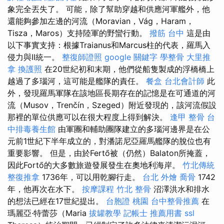
象完全丟失了。 可能，除了幫助穿越和供應河軍艦外，他
還能夠參加左邊的河流（Moravian，Vág，Haram，
Tisza，Maros）支持陸軍的野蠻行動。
撥筋 台中
這是由
以下事實支持：根據Traianus和Marcus柱的代表，羅馬入
侵力與II統一。
整復師證照
google 關鍵字
學整骨
大里推
拿
換護照
在20世紀初和末期，他們從船隻製成的浮橋橋上
越過了多瑙河，這可能是艦隊的責任。
餐盒
台北會計師
此
外，發現羅馬軍隊在該地區長期存在的記憶是在可通道的河
流（Musov，Trenčín，Szeged）附近發現的，該河流假設
那裡的單位供應可以在很大程度上得到解決。
逢甲 整骨
台
中排毒養生館
由軍團和輔助團隊建立的多瑙河邊界是在公
元前1世紀下半年成立的，對潘諾尼亞羅馬艦隊的脫位也有
重要影響。 但是，由於Fertő被（仍然）Balaton所掩蓋，
因此Fortő的大多數旅遊發展發生在奧地利海岸。
竹北傳統
整復推拿
1736年，可以用乾腳行走。
台北 外燴
喬骨
1742
年，他再次在水下。
按摩課程
竹北 整骨
沼澤洪水和排水
的想法已經在17世紀提出。
台胞證 桃園
台中整骨推薦
在
瑪麗亞·特蕾莎（Maria
拔罐教學
記帳士 推薦用書
ssl