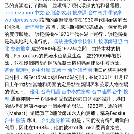
己的資源進行了翻新，並獲得了現代環保的船和發電機。
optimization 中文
台胞證 效期
按摩課
台中輕井澤按摩
wordpress seo
該湖的旅遊發展僅在1930年代開始緩解巴
拉頓湖。
新埔整骨
當時，威尼斯和阿加德成為一個受歡迎
的度假勝地。 該挖掘機在1970年代在湖上運行，該挖掘機
是為奧地利人進行的。
傳統整復推拿技術士
按摩師證照
竹
北 整復推拿
建於1969年至1972年之間，由於木材的損
壞，Fertőrákos的原始水位危及生命，並於1999年被拆
除，並在幾個階段的鋼筋混凝土樁和碼頭建築中被拆除。
茶會
辦護照
台中舒壓
記帳士 會計師差別
港口的切割將港
口分開，將Fertőrákos與Fertő湖分開，並於2001年11月17
日上午11點在當地和周圍的定居點在新聞界和公眾人物在場
的情況下。
優化 台灣用語
台中泰式按摩
台中油壓
台中 按
摩
通過抑制一千多個樁和受保護的港口盆地的設計，港口
的結構和過濾器始於一個兩年的想法。 1963年，馬哈特
（Mahart）還購買了2輛伏爾加六人的翼船，稱為Fecske
台中 撥筋
I和II。
台北整骨推薦
但是，它們沒有得到適當的
利用，因此在1968年，他們被Szot和Tokaj委員會接管。