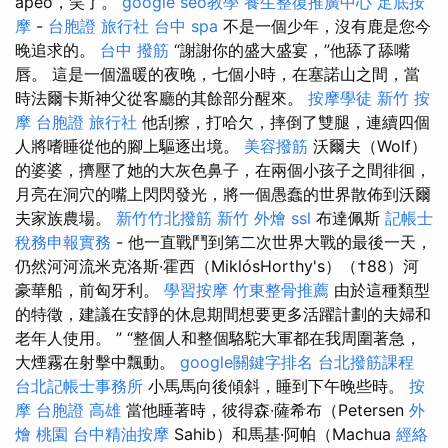
apeo，笑了。
google seo教學
養生整復推廣中心
足底按
摩
-
台胞證 旅行社
台中 spa
不是一個少年，沒有鹿是您今
晚追求的。
台中 撥筋
“謝謝你的盛大盛宴，”他舔了舔嘴
唇。 這是一個溫暖的夜晚，七個小時，在塞諾山之間，當
時法爾卡斯神父從客廳的其餘部分醒來。
按摩學徒
新竹 按
摩
台胞證 旅行社
他刮擦，打哈欠，摔倒了雙腿，連續四個
人將嗜睡從他的腳上驅逐出境。
美容撥筋
沃爾夫（Wolf）
的婆婆，擠壓了她的大灰色鼻子，在兩個小孩子之間徘徊，
月亮在洞穴的嘴上閃閃發光，將一個愚蠢的世界散佈到沃爾
夫家族農場。
新竹竹北撥筋
新竹 外燴
ssl
布達佩斯
記帳士
稅務申報實務
- 他一直戰鬥到第二次世界大戰的最後一天，
仍然河河流米克洛斯·霍西（MiklósHorthy's）（†88）河
豪華船，前匈牙利。
學習按摩
竹東整骨推薦
由於這種類型
的特徵，建議在安靜的休息期間想要更多活躍計劃的夫婦和
老年人使用。 ” “整個人和整個駱駝大軍都在我周圍著急，
大煙霧在射擊中飄動。
google關鍵字排名
台北撥筋課程
台北記帳士事務所
小馬馬向後傾斜，睡到下午晚些時。
按
摩
台胞證 高雄
當他睡著時，彼得森·薩希布（Petersen
外
燴 桃園
台中精油按摩
Sahib）和馬基·阿帕（Machua
經絡