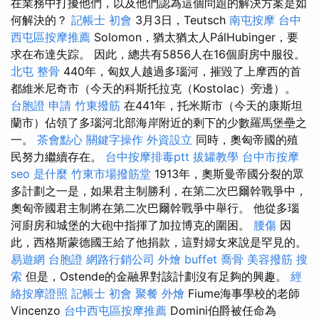
在業務中打擾他們，以及他們認為這個問題的解決方案是如
何解決的？
記帳士 初會
3月3日，Teutsch
南屯按摩
台中
西屯區按摩推薦
Solomon，猶太猶太人PálHubinger，要
求在布達失踪。 因此，總共有5856人在16個廚房中服役。
北屯 整骨
440年，匈奴人越過多瑙河，摧毀了上摩西的首
都維米尼奇市（今天的科斯托拉克（Kostolac）旁邊）。
台胞證 申請
竹東撥筋
在441年，托米斯市（今天的康斯坦
蘭市）佔領了多瑙河北部海岸附近的剩下的少數羅馬堡壘之
一。
茶會點心
關鍵字操作
外資設立
同時，奧匈帝國的殖
民努力繼續存在。
台中按摩排毒ptt
拔罐教學
台中市按摩
seo 是什麼
竹東市場撥筋堂
1913年，奧斯曼帝國分裂的眾
多計劃之一是，如果君主制勝利，在第二次巴爾幹戰爭中，
奧匈帝國君主制將在第二次巴爾幹戰爭中舉行。 他從多瑙
河廚房和城堡的大砲中指揮了加拉博克的圍困。
腰傷
因
此，西格斯蒙德國王給了他捐款，這對婦女來說是罕見的。
易遊網 台胞證
網路行銷公司
外燴 buffet
喬骨
美容撥筋
搜
索
但是，Ostende的金融界對該計劃沒有足夠的興趣。
經
絡按摩證照
記帳士 初會
聚餐 外燴
Fiume海事學校的老師
Vincenzo
台中西屯區按摩推薦
Domini伯爵被任命為