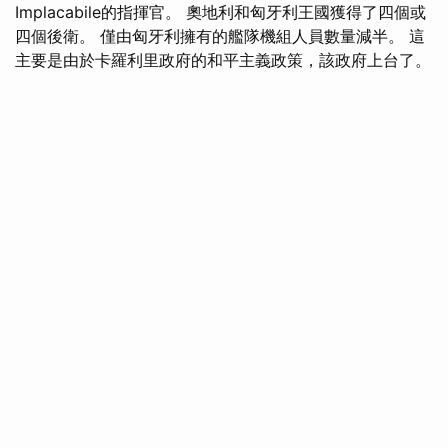
Implacabile的指揮官。 奧地利和匈牙利王國獲得了四個或
四個後衛。 僅由匈牙利擁有的艦隊機組人員數量減半。 這
主要是由於卡羅利里政府的和平主義政策，該政府上台了。