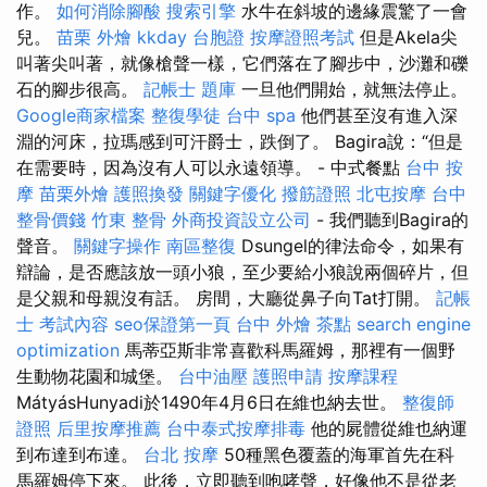
作。
如何消除腳酸
搜索引擎
水牛在斜坡的邊緣震驚了一會
兒。
苗栗 外燴
kkday 台胞證
按摩證照考試
但是Akela尖
叫著尖叫著，就像槍聲一樣，它們落在了腳步中，沙灘和礫
石的腳步很高。
記帳士 題庫
一旦他們開始，就無法停止。
Google商家檔案
整復學徒
台中 spa
他們甚至沒有進入深
淵的河床，拉瑪感到可汗爵士，跌倒了。 Bagira說：“但是
在需要時，因為沒有人可以永遠領導。 - 中式餐點
台中 按
摩
苗栗外燴
護照換發
關鍵字優化
撥筋證照
北屯按摩
台中
整骨價錢
竹東 整骨
外商投資設立公司
- 我們聽到Bagira的
聲音。
關鍵字操作
南區整復
Dsungel的律法命令，如果有
辯論，是否應該放一頭小狼，至少要給小狼說兩個碎片，但
是父親和母親沒有話。 房間，大廳從鼻子向Tat打開。
記帳
士 考試內容
seo保證第一頁
台中 外燴 茶點
search engine
optimization
馬蒂亞斯非常喜歡科馬羅姆，那裡有一個野
生動物花園和城堡。
台中油壓
護照申請
按摩課程
MátyásHunyadi於1490年4月6日在維也納去世。
整復師
證照
后里按摩推薦
台中泰式按摩排毒
他的屍體從維也納運
到布達到布達。
台北 按摩
50種黑色覆蓋的海軍首先在科
馬羅姆停下來。 此後，立即聽到咆哮聲，好像他不是從老