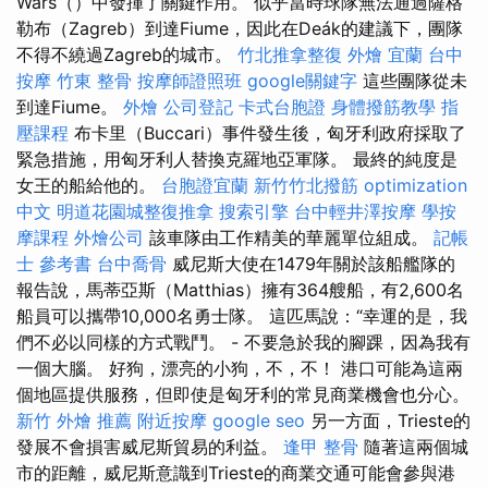
Wars（）中發揮了關鍵作用。 似乎當時球隊無法通過薩格
勒布（Zagreb）到達Fiume，因此在Deák的建議下，團隊
不得不繞過Zagreb的城市。
竹北推拿整復
外燴 宜蘭
台中
按摩
竹東 整骨
按摩師證照班
google關鍵字
這些團隊從未
到達Fiume。
外燴
公司登記
卡式台胞證
身體撥筋教學
指
壓課程
布卡里（Buccari）事件發生後，匈牙利政府採取了
緊急措施，用匈牙利人替換克羅地亞軍隊。 最終的純度是
女王的船給他的。
台胞證宜蘭
新竹竹北撥筋
optimization
中文
明道花園城整復推拿
搜索引擎
台中輕井澤按摩
學按
摩課程
外燴公司
該車隊由工作精美的華麗單位組成。
記帳
士 參考書
台中喬骨
威尼斯大使在1479年關於該船艦隊的
報告說，馬蒂亞斯（Matthias）擁有364艘船，有2,600名
船員可以攜帶10,000名勇士隊。 這匹馬說：“幸運的是，我
們不必以同樣的方式戰鬥。 - 不要急於我的腳踝，因為我有
一個大腦。 好狗，漂亮的小狗，不，不！ 港口可能為這兩
個地區提供服務，但即使是匈牙利的常見商業機會也分心。
新竹 外燴 推薦
附近按摩
google seo
另一方面，Trieste的
發展不會損害威尼斯貿易的利益。
逢甲 整骨
隨著這兩個城
市的距離，威尼斯意識到Trieste的商業交通可能會參與港