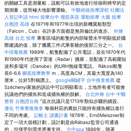
的關鍵工具是測量船，該船可以有效地進行徘徊和狹窄的定
期測量，從而極大地影響運輸。
中醫經絡按摩課程
社團法
人登記申請
html
按摩台中
撥筋美容
運動按摩
大腿 按摩
台胞證 高雄
在1971年和1977年出現的新機翼船類型
（Falcon，Cub）在許多方面都是無與倫比的進步。
外燴
高雄
台北 按摩
乘客區域的船隻的內部噪聲水平明顯低於國
際建議的值，除了獵鷹三件式乘客艙的後部三分之一。
台
中排毒推薦
1989年，船隻配備了公共電話，並在1970年代
和1980年代使用了雷達（Radar）擴展，並配備了高範圍短
波和多瑙河（Danube）的URH無線電電話。 Rákosi船隻
長6-6.6
腳底按摩教學
m，高度為CM，其最大寬度為140
厘米，位於5對稱讚上。
google關鍵字
台中推拿推薦
從
Széchenyi家族的訴訟中可以明顯看出，土地所有者可能會
抗議他們的捕魚和造成捕魚權的肢解。
台北外燴
台中 中醫
整骨
台胞證台南
”這次抗議只是1713年類似步驟的續簽。
優化
竹東整復推拿
每個村莊的農奴只能持有捕魚權以進行
不同的考慮。
記帳士 讀書計畫
1878年，ErnőMeiszner制
定了一項大規模計劃，該計劃是由Rábasz監管公司通過
的，但僅受到需求逐漸支持。
台中spa
1886年，隨著