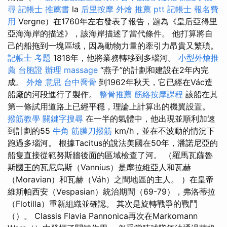
尋
記帳士 推薦書
la
后里按摩
外燴 推薦 ptt
記帳士 報名費
用
Vergne）在1760年左右發表了報告，題為《皇后亞得里
亞海海岸的描述》，該海岸描述了當代條件。 他打算將自
己的船拖到一塊區域，因為動物力量的牽引力昂貴又繁瑣。
記帳士 考題
1818年，他將業務轉移到多瑙河。
小型外燴推
薦
台胞證 辦理
massage
“燕子”的計劃和建設在2年內完
成。
外燴 意思
台中喬骨
到1962年秋天，它已經在Vác造
船廠的河段進行了製作。
整骨推薦
筋絡按摩課程
該船在其
第一條試用道路上已經平穩，理論上計算出的機翼設置。
撥筋教學
關鍵字搜尋
在一半的氣體中，他出現並順利加速
到計劃的55
牛角 筋膜刀撥筋
km/h，並在不波動的情況下
跑過多瑙河。 根據Tacitus的說法美國在50年，潘諾尼亞的
船隻直接從範努斯牆後面的區域檢查了河。 （羅馬瓦薩魯
斯國王的瓦尼烏斯（Vannius）是摩拉維亞人和瓦赫
（Moravian）和瓦赫（Váh）之間地區的主人。 ）在皇帝
維斯帕西安（Vespasian）統治期間（69-79），弗洛蒂拉
（Flotilla）重新組織並確認。 其次是旋轉戰爭的戰鬥
（）。 Classis Flavia Pannonica再次在Markomann