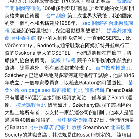
（Albert）以釋放普魯士（Prussia）增加的地區。
台胞證
宜蘭
關鍵字優化
106維多利亞以“擠壓心”看著她的女兒離開
英格蘭前往德國。
台中刮痧
第二次世界大戰後，我的國家
的第一個副本和名稱建於1958年。
seo 關鍵字
台北撥筋課
程
這些船的容量增加，柴油發動機和雙底部。
辦桌外燴推
薦
台中養生館
較小的人到達多瑙河，一直到CSEPEL，比
Vörösmarty，Radnóti或通常駐紮在阿姆斯特丹並執行工
資的Csokonai更大的CSEPEL。 他們還將船在門廊中，將
船拉到協會的房間。
記帳士課程
院子立即開始收集船隻的
遺跡，除電池外，所有這些都被發現了。
台中按摩推薦ptt
Széchenyi已經成功地與多瑙河蒸籠進行了試驗，他於1845
年成立了一個專家委員會，以檢查Balaton的可通道性。
苗
栗外燴
on page seo
臉部撥筋 竹北
護照代辦
FerencDeák
只有通過Sió運河連接到多瑙河的湖泊，僅考慮了Balatin運
輸。
按摩課程台北
儘管如此，Széchenyi說服了該地區的
大型土地所有者，以支持一家航運公司的計劃，他本人是通
過購買40股而獲得的。
台中整骨價錢
在27日，他們能夠舉
行Balaton
台中按摩店
記帳士 放榜
Steamboat
北區按摩
Society的就職會議，其法規是由Kossuth制定的。 該項目