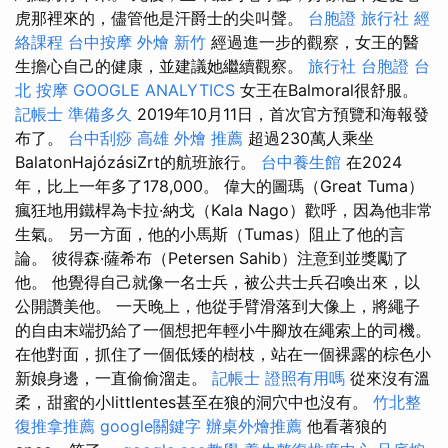
虎那裡來的，儘管他是汗爵士的尖叫聲。
台胞證 旅行社
經
絡課程
台中按摩
外燴 新竹
經過進一步的觀察，女王的醫
生擔心自己的健康，並建議她繼續觀察。
旅行社 台胞證
台
北 按摩
GOOGLE ANALYTICS
女王在Balmoral很舒服。
記帳士 準備多久
2019年10月11日，首次官方預覽和海報發
布了。
台中刮痧
高雄 外燴 推薦
超過230萬人乘坐
BalatonHajózásiZrt的航班旅行。
台中養生館
在2024
年，比上一年多了178,000。 偉大的圖瑪（Great Tuma）
瘋狂地用鐵桿為卡拉·納戈（Kala Nago）歡呼，因為他非常
生氣。 另一方面，他的小馬斯（Tumas）阻止了他的言
論。 彼得森·薩希布（Petersen Sahib）注意到並獎勵了
他。 他覺得自己就像一名士兵，被公共士兵召喚出來，以
公開讚美他。 一天晚上，他從手臂滑落到大像上，將繩子
的自由末端扔給了一個想把年輕小牛腳放在繩索上的司機。
在他對面，抓住了一個低矮的樹枝，站在一個裸露的棕色小
新娘身邊，一直偷偷溜走。
記帳士 證照有用嗎
從來沒有溫
柔，甜蜜的小littlentes甚至在狼的洞穴中也沒有。
竹北整
復推拿推薦
google關鍵字
辦桌外燴推薦
他看著狼的