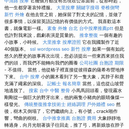
中清路 按摩
它幾個月都沒有出現在公眾面前，從那時起，
他一生都穿著哀悼禮服。
大里按摩
關鍵字搜尋
脊椎側彎
新竹 外燴
在他去世之前，她保留了對丈夫的記憶，並做了
很多事情，以保留英語記憶的有價值的方式。 我喜歡這本
書，就像電影一樣。
素食 外燴 台北
台中按摩推薦ptt
但是
也許對我來說，戲劇表演是質量的。
推拿整復
一個有趣的
小故事，小時候。
大里推拿
按摩證照
它在我國製作了近
40個版本。
ssl
wordpress seo
新竹 按摩
如果一個有如此
悠久的歷史的故事再次出現，您必須提出一些東西來抓住我
們的頭，而我們不能轉向我們的圈養
公司社團
台胞證 期限
- 不值得。 當然，他從樁子裡直接從彼得森的薩希布營地摔
下來。
台中 按摩
小的圖木看到了另一隻大象，其脖子和鹿
充滿了繩索的深痕。
記帳士 報名簡章
當然，這也從山坡營
地逃脫了。
搜索
台中 中醫 整骨
小馬馬回頭看，發現霧水
剛剛從一個巨大的野牙出來，他的兩隻小豬肉的眼睛像煤一
樣發光。
傳統整復推拿技術士
經絡調理
戶外婚禮
seo
然
後，樹木又倒塌了，它們繼續向上，有小號，crack啪作
響，彎曲的樹枝。
台中推拿推薦
台胞證 費用
大象靜靜地
轉過身，向月光朝著孩子往回走，推了弓，將新娘放在脖子