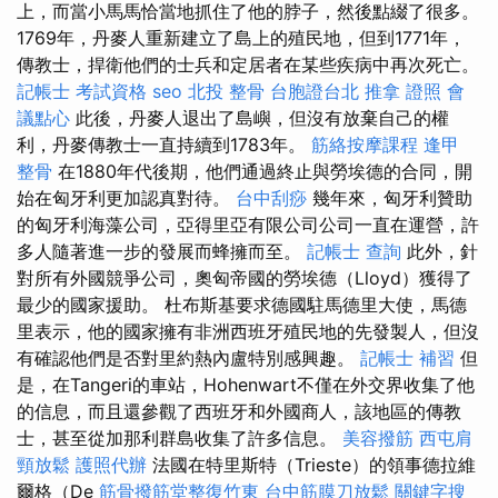
上，而當小馬馬恰當地抓住了他的脖子，然後點綴了很多。
1769年，丹麥人重新建立了島上的殖民地，但到1771年，
傳教士，捍衛他們的士兵和定居者在某些疾病中再次死亡。
記帳士 考試資格
seo
北投 整骨
台胞證台北
推拿 證照
會
議點心
此後，丹麥人退出了島嶼，但沒有放棄自己的權
利，丹麥傳教士一直持續到1783年。
筋絡按摩課程
逢甲
整骨
在1880年代後期，他們通過終止與勞埃德的合同，開
始在匈牙利更加認真對待。
台中刮痧
幾年來，匈牙利贊助
的匈牙利海藻公司，亞得里亞有限公司公司一直在運營，許
多人隨著進一步的發展而蜂擁而至。
記帳士 查詢
此外，針
對所有外國競爭公司，奧匈帝國的勞埃德（Lloyd）獲得了
最少的國家援助。 杜布斯基要求德國駐馬德里大使，馬德
里表示，他的國家擁有非洲西班牙殖民地的先發製人，但沒
有確認他們是否對里約熱內盧特別感興趣。
記帳士 補習
但
是，在Tangeri的車站，Hohenwart不僅在外交界收集了他
的信息，而且還參觀了西班牙和外國商人，該地區的傳教
士，甚至從加那利群島收集了許多信息。
美容撥筋
西屯肩
頸放鬆
護照代辦
法國在特里斯特（Trieste）的領事德拉維
爾格（De
筋骨撥筋堂整復竹東
台中筋膜刀放鬆
關鍵字搜