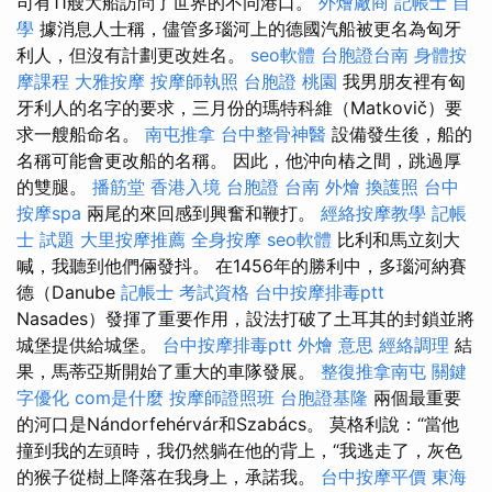
司有11艘大船訪問了世界的不同港口。
外燴廠商
記帳士 自
學
據消息人士稱，儘管多瑙河上的德國汽船被更名為匈牙
利人，但沒有計劃更改姓名。
seo軟體
台胞證台南
身體按
摩課程
大雅按摩
按摩師執照
台胞證 桃園
我男朋友裡有匈
牙利人的名字的要求，三月份的瑪特科維（Matkovič）要
求一艘船命名。
南屯推拿
台中整骨神醫
設備發生後，船的
名稱可能會更改船的名稱。 因此，他沖向樁之間，跳過厚
的雙腿。
播筋堂
香港入境 台胞證
台南 外燴
換護照
台中
按摩spa
兩尾的來回感到興奮和鞭打。
經絡按摩教學
記帳
士 試題
大里按摩推薦
全身按摩
seo軟體
比利和馬立刻大
喊，我聽到他們倆發抖。 在1456年的勝利中，多瑙河納賽
德（Danube
記帳士 考試資格
台中按摩排毒ptt
Nasades）發揮了重要作用，設法打破了土耳其的封鎖並將
城堡提供給城堡。
台中按摩排毒ptt
外燴 意思
經絡調理
結
果，馬蒂亞斯開始了重大的車隊發展。
整復推拿南屯
關鍵
字優化
com是什麼
按摩師證照班
台胞證基隆
兩個最重要
的河口是Nándorfehérvár和Szabács。 莫格利說：“當他
撞到我的左頭時，我仍然躺在他的背上，“我逃走了，灰色
的猴子從樹上降落在我身上，承諾我。
台中按摩平價
東海