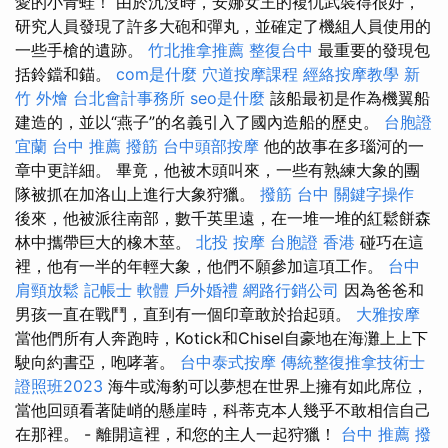
愛的小青蛙！ 由於沉沒時，安娜女王的複仇武裝得很好，
研究人員發現了許多大砲和彈丸，並確定了機組人員使用的
一些手槍的遺跡。
竹北推拿推薦
整復台中
最重要的發現包
括鈴鐺和錨。
com是什麼
穴道按摩課程
經絡按摩教學
新
竹 外燴
台北會計事務所
seo是什麼
該船最初是作為機翼船
建造的，並以“燕子”的名義引入了國內造船的歷史。
台胞證
宜蘭
台中 推薦 撥筋
台中頭部按摩
他的故事在多瑙河的一
章中更詳細。 畢竟，他被木頭叫來，一些有熟練大象的團
隊被抓在加洛山上進行大象狩獵。
撥筋 台中
關鍵字操作
後來，他被派往南部，數千英里遠，在一堆一堆的紅鬆餅森
林中攜帶巨大的橡木莖。
北投 按摩
台胞證 香港
碰巧在這
裡，他有一半的年輕大象，他們不願參加這項工作。
台中
肩頸放鬆
記帳士 軟體
戶外婚禮
網路行銷公司
因為爸爸和
男孩一直在戰鬥，直到有一個印章敢於抬起頭。
大雅按摩
當他們所有人奔跑時，Kotick和Chisel自豪地在海灘上上下
駛向約書亞，咆哮著。
台中泰式按摩
傳統整復推拿技術士
證照班2023
海牛或海豹可以夢想在世界上擁有如此席位，
當他回頭看著陡峭的懸崖時，科蒂克本人幾乎不敢相信自己
在那裡。 - 離開這裡，和您的主人一起狩獵！
台中 推薦 撥