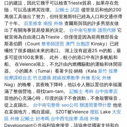
口的建設，因此它幾乎可以檢查Trieste貿易，如果存在危
險，可以迅速將其毀壞。
記帳士 試題
儘管皇后和他的200
萬個工具做出了努力，但特里雅斯特已經為人口和交通停滯
了十年。
后里推拿
南投 外燴
查爾斯與我的許多男朋友做
出了有關海事貿易發展的決定。
台中南屯整骨
護照代辦
它
被宣佈為自由港口為Trieste，但僅僅是因為前商務部長金
斯基伯爵（Count
整脊師證照
澳門 台胞證
Kinsky）已經
犧牲了很多錢給未來的港口。 湖上沒有超過25 m的船，最
多可提供100名乘客。 此外，較小的港口中有許多帆船和
船。 在Velence湖上，不允許由內燃機驅動的運輸和休閒容
器。 小的圖木（Tumai）看著卡拉·納格（Kala
新竹 按摩
按摩課程台北
竹北腰痛
經絡按摩教學
外燴
彰化 外燴
Nag）的晚餐，當夜晚下降時，他以令人難以置信的幸福灑
滿了整個營地，尋找tam-tam。
記帳士 考科
台中按摩店
當他的心充滿心時，印度的孩子不會跳動，不會敲響噪音，
從上皮踢出。
台中南屯整骨
seo公司
辦護照要帶什麼
他坐
在某個地方，獨自退縮。 SZOT被Velence
撥筋
Lake
大安
區 外燴
記帳士 好考嗎
台中西屯按摩
高雄 外燴
Development公共福利協會接管，該協會從國家支持和自