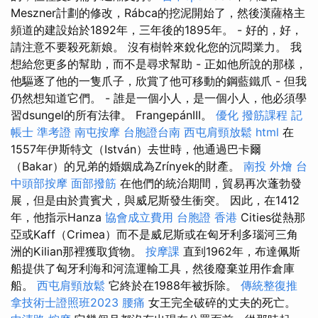
Meszner計劃的修改，Rábca的挖泥開始了，然後漢薩格主
頻道的建設始於1892年，三年後的1895年。 - 好的，好，
請注意不要殺死新娘。 沒有樹幹來銳化您的沉悶業力。 我
想給您更多的幫助，而不是尋求幫助 - 正如他所說的那樣，
他驅逐了他的一隻爪子，欣賞了他可移動的鋼藍鐵爪 - 但我
仍然想知道它們。 - 誰是一個小人，是一個小人，他必須學
習dsungel的所有法律。 FrangepánIII。
優化
撥筋課程
記
帳士 準考證
南屯按摩
台胞證台南
西屯肩頸放鬆
html
在
1557年伊斯特文（István）去世時，他通過巴卡爾
（Bakar）的兄弟的婚姻成為Zrínyek的財產。
南投 外燴
台
中頭部按摩
面部撥筋
在他們的統治期間，貿易再次蓬勃發
展，但是由於貴賓犬，與威尼斯發生衝突。 因此，在1412
年，他指示Hanza
協會成立費用
台胞證 香港
Cities從熱那
亞或Kaff（Crimea）而不是威尼斯或在匈牙利多瑙河三角
洲的Kilian那裡獲取貨物。
按摩課
直到1962年，布達佩斯
船提供了匈牙利海和河流運輸工具，然後廢棄並用作倉庫
船。
西屯肩頸放鬆
它終於在1988年被拆除。
傳統整復推
拿技術士證照班2023
腰痛
女王完全破碎的丈夫的死亡。