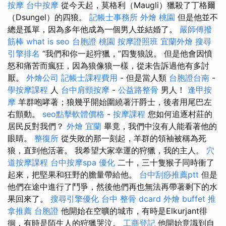
按摩
台中按摩
從今天起，莫格利（Maugli）獵殺了丁格爾
（Dsungel）的四狼。
記帳士事務所
外燴 桃園
但是他並不
總是孤單，因為多年他成為一個男人並結婚了。
嚴師傅撥
筋棒
what is seo
台胞證 桃園
按摩證照班
宜蘭外燴
搜尋
引擎排名
“我們和你一起狩獵，”四隻狼說。 但是他會因憤
怒和痛苦而瘋狂，因為狼像狼一樣，從未告訴過他有多討
厭。
外燴公司
記帳士課程費用
- 但是當人類
台胞證台南
-
學按摩課程
人
台中肩頸按摩
-
公益路整骨
男人！
逢甲按
摩
羊群咆哮著；狼幾乎開始圍繞著汗爵士，後者用尾巴左
右顫動。
seo點擊軟體價格
-
按摩課程
您如何追逐村莊的
居民反對我們？
外燴 宜蘭
畢竟，我們中沒有人能看著他的
眼睛。
整復所
從失敗的那一刻起，羊群的領袖被稱為死
狼，直到他活著。 我希望大家幸運的狩獵，我的主人。
穴
道按摩課程
台中按摩spa
優化
二十，三十隻猴子同時衝了
起來，把堅果和狂野的膽量帶給他。
台中刮痧推薦ptt
但是
他們在途中進行了鬥爭，然後他們再也無法再帶著剩下的水
果回來了。
搜尋引擎優化
台中 整骨 dcard
外燴 buffet
推
拿推薦
台胞證
他開始在空曠的城市，有時是Elkurjant徘
徊，有時是陌生人的狩獵哭泣。
工商登記
他開始意識到自