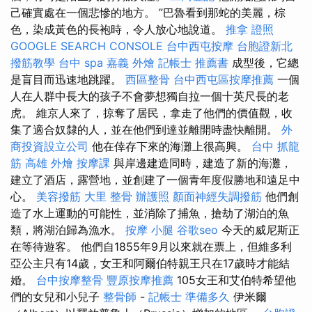
己確實處在一個悲慘的地方。 ”巴魯看到那蛇的美麗，棕
色，染成黃色的長袍時，令人放心地說道。
推拿 證照
GOOGLE SEARCH CONSOLE
台中西屯按摩
台胞證新北
撥筋教學
台中 spa
嘉義 外燴
記帳士 推薦書
成型後，它總
是盲目而迅速地跳躍。
西區整骨
台中西屯區按摩推薦
一個
人在人群中長大的孩子不會夢想獨自拉一個十英尺長的老
虎。 維京人來了，掠奪了居民，拿走了他們的價值觀，收
集了適合奴隸的人，並在他們到達並離開時盡快離開。
外
商投資設立公司
他在倖存下來的海灘上很高興。
台中 抓龍
筋
高雄 外燴
按摩課
與岸邊建造同時，建造了新的海灘，
建立了酒店，露營地，並創建了一個青年度假勝地和遠足中
心。
美容撥筋
大里 整骨
辦護照
顏面神經失調撥筋
他們創
造了水上運動的可能性，並消除了捕魚，搶劫了湖泊的魚
類，將湖泊歸為漁水。
按摩 小腿
谷歌seo
今天的威尼斯正
在等待遊客。 他們自1855年9月以來就在票上，但維多利
亞公主只有14歲，女王和阿爾伯特親王只在17歲時才能結
婚。
台中按摩整骨
豐原按摩推薦
105女王和艾伯特希望他
們的女兒和小兒子
整骨師
-
記帳士 準備多久
伊米爾