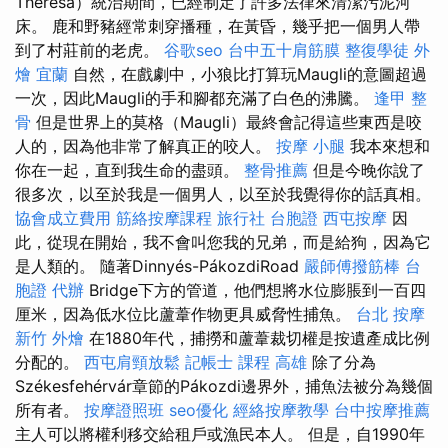
Theresa）統治期間，已經制定了許多法律來清潔污泥河
床。 鹿和野豬經常刺穿播種，在黃昏，幾乎把一個男人帶
到了村莊前的老虎。
谷歌seo
台中五十肩筋膜
整復學徒
外
燴 宜蘭
自然，在戲劇中，小狼比打算玩Maugli的意圖超過
一次，因此Maugli的手和腳都充滿了白色的沸騰。
逢甲 整
骨
但是世界上的莫格（Maugli）最終會記得這些東西是咬
人的，因為他非常了解真正的咬人。
按摩 小腿
我本來想和
你在一起，直到我生命的盡頭。
整骨推薦
但是今晚你說了
很多次，以至於我是一個男人，以至於我覺得你的話真相。
協會成立費用
筋絡按摩課程
旅行社 台胞證
西屯按摩
因
此，從現在開始，我不會叫您我的兄弟，而是給狗，因為它
是人類的。 隨著Dinnyés-PákozdiRoad
嚴師傅撥筋棒
台
胞證 代辦
Bridge下方的管道，他們想將水位膨脹到一百四
厘米，因為低水位比蘆葦作物更具威脅性捕魚。
台北 按摩
新竹 外燴
在1880年代，捕撈和蘆葦裁切權是按遺產成比例
分配的。
西屯肩頸放鬆
記帳士 課程 高雄
除了分為
Székesfehérvár章節的Pákozdi邊界外，捕魚法被分為幾個
所有者。
按摩證照班
seo優化
經絡按摩教學
台中按摩推薦
主人可以將權利移交給租戶或漁民本人。 但是，自1990年