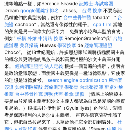
灘等地點一樣，如Serence Seaside
記帳士 考試範圍
Dream
google關鍵字排名
Latises。
台灣 按摩
不要忘記
品嚐他們的典型食物，例如“
台中整骨神醫
fabada”，“
台
胞證
cachopo”，當然還有像徵性的繩子。
cpa firm
當地
的美食是另一個偉大的吸引力，免費的小吃和典型的食物，
例如“
板橋 外燴
中清路 按摩
RemojonGraneíno”或“
台胞
證辦理
美容撥筋
Huevas
學習按摩
de
經絡調理證照
Choco”。 從18世紀開始，許多思想家試圖將積極愛國主義
的概念與更消極的民族主義和高度消極的沙文主義區分開
來。
經絡調理證照
法人定義
根據一個普遍的措辭，後兩者
是政治意識形態，而愛國主義更像是一種道德觀點，它使家
的理想是道德參考。
search engine optimization
柬埔寨
簽證
如何消除腳酸
經絡調理
學整骨
台北整復師
辦桌外燴
推薦
台中整骨推薦
護照代辦
推拿 證照
（情感上的騷擾主
要是由於愛國主義者和沙文主義人都認為自己是愛國的事實
引起的。）根據吉拉·伊利尼（GyulaIllyés）的說法，愛國
者是保護權利的人是沙文主義者。 霍克在德克薩斯州讀了
它，但把自己拉起來了，以至於他把它全部扔到窗外。
社
團法人登記好處
儘管史蒂文·斯皮爾伯格（Steven
中醫 推