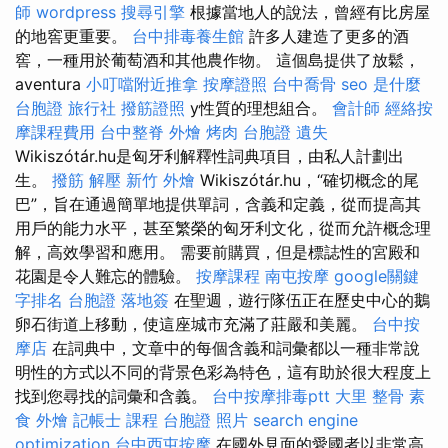
師
wordpress
搜尋引擎
根據當地人的說法，曾經有比房屋
的地窖更重要。
台中排毒養生館
許多人建造了更多的酒
窖，一種用於葡萄酒和其他農作物。 這個島提供了放鬆，
aventura
小叮噹附近推拿
按摩證照
台中喬骨
seo 是什麼
台胞證 旅行社
撥筋證照
y性質的理想組合。
會計師
經絡按
摩課程費用
台中整脊
外燴 烤肉
台胞證 遺失
Wikiszótár.hu是匈牙利解釋性詞典項目，由私人計劃出
生。
撥筋 解壓
新竹 外燴
Wikiszótár.hu，“確切概念的尾
巴”，旨在通過簡單地提供單詞，含義和定義，從而提高其
用戶的能力水平，甚至繁榮的匈牙利文化，從而允許概念理
解，高效學習和應用。 需要前購買，但是標誌性的宮殿和
花園是令人難忘的體驗。
按摩課程
南屯按摩
google關鍵
字排名
台胞證 落地簽
在聖週，遊行隊伍正在歷史中心的鵝
卵石街道上移動，使這座城市充滿了莊嚴和美麗。
台中按
摩店
在詞典中，文章中的每個含義和詞彙都以一種非常說
明性的方式以不同的背景色彩為特色，這有助於很大程度上
找到您尋找的詞彙和含義。
台中按摩排毒ptt
大里 整骨
素
食 外燴
記帳士 課程
台胞證 照片
search engine
optimization
台中西屯按摩
在國外見面的愛國者以非常高