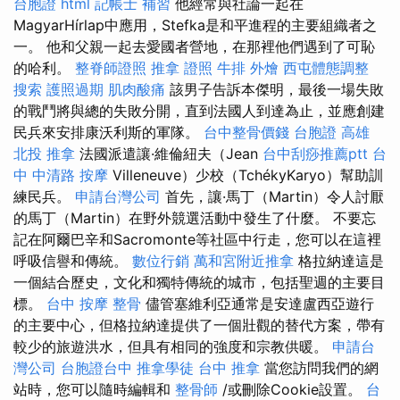
台胞證
html
記帳士 補習
他經常與社論一起在
MagyarHírlap中應用，Stefka是和平進程的主要組織者之
一。 他和父親一起去愛國者營地，在那裡他們遇到了可恥
的哈利。
整脊師證照
推拿 證照
牛排 外燴
西屯體態調整
搜索
護照過期
肌肉酸痛
該男子告訴本傑明，最後一場失敗
的戰鬥將與總的失敗分開，直到法國人到達為止，並應創建
民兵來安排康沃利斯的軍隊。
台中整骨價錢
台胞證 高雄
北投 推拿
法國派遣讓·維倫紐夫（Jean
台中刮痧推薦ptt
台
中 中清路 按摩
Villeneuve）少校（TchékyKaryo）幫助訓
練民兵。
申請台灣公司
首先，讓·馬丁（Martin）令人討厭
的馬丁（Martin）在野外競選活動中發生了什麼。 不要忘
記在阿爾巴辛和Sacromonte等社區中行走，您可以在這裡
呼吸信譽和傳統。
數位行銷
萬和宮附近推拿
格拉納達這是
一個結合歷史，文化和獨特傳統的城市，包括聖週的主要目
標。
台中 按摩 整骨
儘管塞維利亞通常是安達盧西亞遊行
的主要中心，但格拉納達提供了一個壯觀的替代方案，帶有
較少的旅遊洪水，但具有相同的強度和宗教供暖。
申請台
灣公司
台胞證台中
推拿學徒
台中 推拿
當您訪問我們的網
站時，您可以隨時編輯和
整骨師
/或刪除Cookie設置。
台