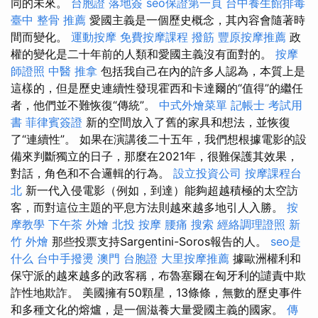
同的未來。
台胞證 落地簽
seo保證第一頁
台中養生館排毒
臺中 整骨 推薦
愛國主義是一個歷史概念，其內容會隨著時
間而變化。
運動按摩
免費按摩課程
撥筋
豐原按摩推薦
政
權的變化是二十年前的人類和愛國主義沒有面對的。
按摩
師證照
中醫 推拿
包括我自己在內的許多人認為，本質上是
這樣的，但是歷史連續性發現霍西和卡達爾的“值得”的繼任
者，他們並不難恢復“傳統”。
中式外燴菜單
記帳士 考試用
書
菲律賓簽證
新的空間放入了舊的家具和想法，並恢復
了“連續性”。 如果在演講後二十五年，我們想根據電影的設
備來判斷獨立的日子，那麼在2021年，很難保護其效果，
對話，角色和不合邏輯的行為。
設立投資公司
按摩課程台
北
新一代入侵電影（例如，到達）能夠超越積極的太空訪
客，而對這位主題的平息方法則越來越多地引人入勝。
按
摩教學
下午茶 外燴
北投 按摩
腰痛
搜索
經絡調理證照
新
竹 外燴
那些投票支持Sargentini-Soros報告的人。
seo是
什么
台中手撥燙
澳門 台胞證
大里按摩推薦
據歐洲權利和
保守派的越來越多的政客稱，布魯塞爾在匈牙利的譴責中欺
詐性地欺詐。 美國擁有50顆星，13條條，無數的歷史事件
和多種文化的熔爐，是一個滋養大量愛國主義的國家。
傳