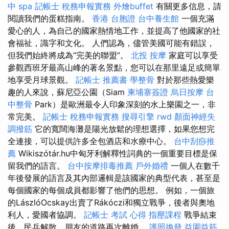
中 spa
記帳士 稅務申報實務
外燴buffet
有關更多信息，請
閱讀我們的蛋糕指南。
香港 台胞證
台中養生館
一個充滿
愛心的人，為自己的國家熱情地工作，並提高了他國家的社
會福祉，識字和文化。 人們認為，儘管美國可能有錯誤，
但我們始終將成為“完美的聯盟”。
北投 按摩
家庭可以享受
參觀西班牙最高山峰的著名景點，您可以在那里遠足或簡單
地享受月球景觀。
記帳士 推薦書
學整骨
對於那些熱愛樂
趣的人來說，蘇尼亞公園（Siam
柬埔寨簽證
烏日按摩
台
中整骨
Park）是歐洲最令人印象深刻的水上樂園之一，非
常完美。
記帳士 稅務申報實務
搜尋引擎
rwd
顏面神經失
調撥筋
它的寬闊海灘是陽光放鬆的理想選擇，如果您想完
全連接，可以提供許多全包酒店和水療中心。
台中刮痧推
薦
Wikiszótár.hu中匈牙利解釋性詞典的一個重要目標是保
留我們的語言。
台中按摩排毒推薦
戶外婚禮
一個人在數千
年後發展的語言及其內部邏輯是該國家的典型代表，甚至是
每個國家的每個成員都影響了他們的思想。 例如，一個旅
的LászlóOcskay出賣了Rákóczi和獨立戰爭，後者與奧地
利人，愛國者協調。
記帳士 考試 心得
指壓課程
戰爭結束
後，民兵解散，朋友的道路再次離婚。
護照換發
益園益筋