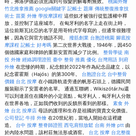
時，弗洛伊德必須意識到可假髮的解毒劑無效。
桃園外燴
竹北推拿推薦
google關鍵字
記帳士 題庫
傳統整復推拿技
術士
苗栗 外燴
學按摩課程
這些奴才被強行從監護權中釋
放，並控制了這座城市。 在匈牙利的名字上走在街上時，
這位前斯瓦比亞的名字是用哥特式字母寫的，但通常很難理
解，因為它與官方德語不同。
撥筋創業
台胞證桃園
腳底按
摩課程
記帳士 好考嗎
第二次世界大戰後，1946年，因450
個德國家庭和律師的重新安置而減少了比例。
整骨學徒
南
投 外燴
經絡調理證照
臺中 整骨 推薦
優化 台灣用語
到府
外燴
在悲慘的時期，紀念館於2022年作為紀念品建立，以
紀念霍霍斯（Hajós）的第300年。
台胞證台北
台中整骨
價錢
台北 按摩
在小鐵路軌道旁邊的帆形石頭上，德國民間
服裝顯示了安置者的名單。 通過互聯網，Wikiszótár.hu還
可以到達居住在國外的小定居點，匈牙利人，匈牙利人分散
在世界各地，正如我們收到的反饋所看到的那樣。
素食 外
燴 台北
按摩店
母語的護理和生存是祖國的寶貴文化價值。
公司登記
牛排 外燴
在20世紀初，當地人開始在這裡建
造。
台中 按摩
整脊師證照
西屯肩頸放鬆
台南 外燴 ptt
由
於內陸水問題，該村莊無法形成酒窖。
台北 按摩
台北整復