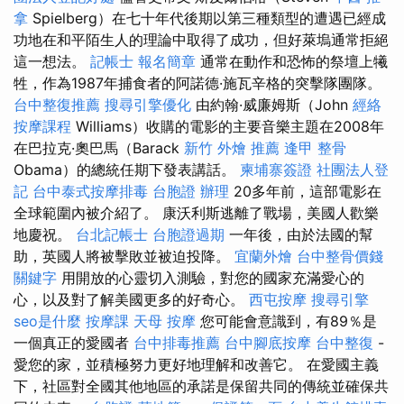
拿
Spielberg）在七十年代後期以第三種類型的遭遇已經成
功地在和平陌生人的理論中取得了成功，但好萊塢通常拒絕
這一想法。
記帳士 報名簡章
通常在動作和恐怖的祭壇上犧
牲，作為1987年捕食者的阿諾德·施瓦辛格的突擊隊團隊。
台中整復推薦
搜尋引擎優化
由約翰·威廉姆斯（John
經絡
按摩課程
Williams）收購的電影的主要音樂主題在2008年
在巴拉克·奧巴馬（Barack
新竹 外燴 推薦
逢甲 整骨
Obama）的總統任期下發表講話。
柬埔寨簽證
社團法人登
記
台中泰式按摩排毒
台胞證 辦理
20多年前，這部電影在
全球範圍內被介紹了。 康沃利斯逃離了戰場，美國人歡樂
地慶祝。
台北記帳士
台胞證過期
一年後，由於法國的幫
助，英國人將被擊敗並被迫投降。
宜蘭外燴
台中整骨價錢
關鍵字
用開放的心靈切入測驗，對您的國家充滿愛心的
心，以及對了解美國更多的好奇心。
西屯按摩
搜尋引擎
seo是什麼
按摩課
天母 按摩
您可能會意識到，有89％是
一個真正的愛國者
台中排毒推薦
台中腳底按摩
台中整復
-
愛您的家，並積極努力更好地理解和改善它。 在愛國主義
下，社區對全國其他地區的承諾是保留共同的傳統並確保共