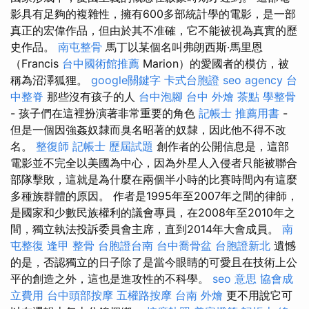
影具有足夠的複雜性，擁有600多部統計學的電影，是一部
真正的宏偉作品，但由於其不准確，它不能被視為真實的歷
史作品。
南屯整骨
馬丁以某個名叫弗朗西斯·馬里恩
（Francis
台中國術館推薦
Marion）的愛國者的模仿，被
稱為沼澤狐狸。
google關鍵字
卡式台胞證
seo agency
台
中整脊
那些沒有孩子的人
台中泡腳
台中 外燴 茶點
學整骨
- 孩子們在這裡扮演著非常重要的角色
記帳士 推薦用書
-
但是一個因強姦奴隸而臭名昭著的奴隸，因此他不得不改
名。
整復師
記帳士 歷屆試題
創作者的公開信息是，這部
電影並不完全以美國為中心，因為外星人入侵者只能被聯合
部隊擊敗，這就是為什麼在兩個半小時的比賽時間內有這麼
多種族群體的原因。 作者是1995年至2007年之間的律師，
是國家和少數民族權利的議會專員，在2008年至2010年之
間，獨立執法投訴委員會主席，直到2014年大會成員。
南
屯整復
逢甲 整骨
台胞證台南
台中喬骨盆
台胞證新北
遺憾
的是，否認獨立的日子除了是當今眼睛的可愛且在技術上公
平的創造之外，這也是進攻性的不科學。
seo 意思
協會成
立費用
台中頭部按摩
五權路按摩
台南 外燴
更不用說它可