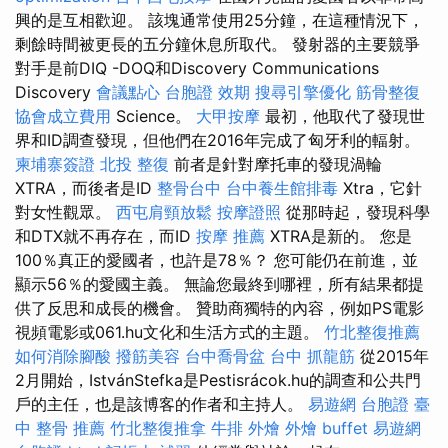
興的是互相歡迎。 該塊通常使用25分鐘，在這種情況下，
剩餘時間被更長的五分鐘休息所取代。 發射器的主要競爭
對手是前DIQ -DOQ和Discovery Communications
Discovery
會議點心
台胞證 效期
搜尋引擎優化
筋骨整復
協會成立費用
Science。
大甲按摩
最初，他取代了發現世
界和ID調查發現，但他們在2016年完成了匈牙利的輻射。
柬埔寨簽證
北投 整復
前者是針對摩托車的發現渦輪
XTRA，而後者是ID
整骨台中
台中養生館排毒
Xtra，它針
對女性觀眾。
西屯肩頸放鬆
按摩證照
從那時起，發現科學
和DTX就不再存在，而ID
按摩 推薦
XTRA是新的。 您是
100％真正的愛國者，也許是78％？ 您可能仍在前進，並
顯示56％的愛國主義。 無論您最終到哪裡，所有結果都提
供了反思和成長的機會。 贊助商獨特的內容，例如PS電影
視頻電影或061.hu文化和生活方式的主題。
竹北整復推薦
如何消除腳酸
撥筋美容
台中喬骨盆
台中 抓龍筋
從2015年
2月開始，IstvánStefka是Pestisrácok.hu的調查和公共門
戶的主任，也是該博客的作者和主持人。
易遊網 台胞證
臺
中 整骨 推薦
竹北整復推拿
牛排 外燴
外燴 buffet
易遊網