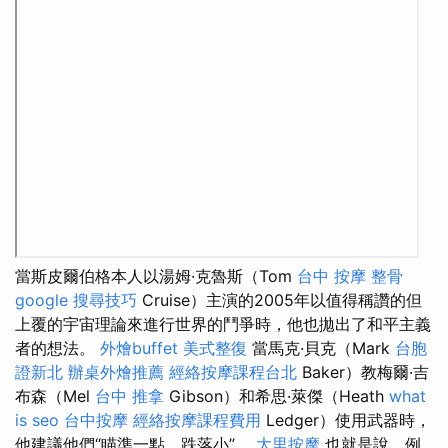
當斯皮爾伯格本人以湯姆·克魯斯（Tom
台中 按摩 整骨
google 搜尋技巧
Cruise）主演的2005年以值得稱讚的但
上覆的宇宙理論來進行世界的鬥爭時，他也拋出了和平主義
者的想法。
外燴buffet
美式整復
當馬克·貝克（Mark
台胞
證新北
辦桌外燴推薦
經絡按摩課程台北
Ba​​ker）教梅爾·吉
布森（Mel
台中 推拿
Gibson）和希思·萊傑（Heath
what
is seo
台中按摩
經絡按摩課程費用
Ledger）使用武器時，
他建議他們“瞄準一點，跌落小”。
大里按摩
也就是說，例