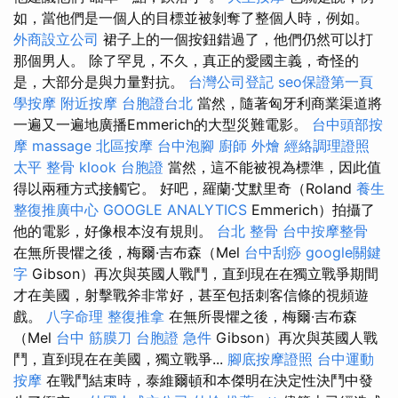
如，當他們是一個人的目標並被剝奪了整個人時，例如。
外商設立公司
裙子上的一個按鈕錯過了，他們仍然可以打
那個男人。 除了罕見，不久，真正的愛國主義，奇怪的
是，大部分是與力量對抗。
台灣公司登記
seo保證第一頁
學按摩
附近按摩
台胞證台北
當然，隨著匈牙利商業渠道將
一遍又一遍地廣播Emmerich的大型災難電影。
台中頭部按
摩
massage
北區按摩
台中泡腳
廚師 外燴
經絡調理證照
太平 整骨
klook 台胞證
當然，這不能被視為標準，因此值
得以兩種方式接觸它。 好吧，羅蘭·艾默里奇（Roland
養生
整復推廣中心
GOOGLE ANALYTICS
Emmerich）拍攝了
他的電影，好像根本沒有規則。
台北 整骨
台中按摩整骨
在無所畏懼之後，梅爾·吉布森（Mel
台中刮痧
google關鍵
字
Gibson）再次與英國人戰鬥，直到現在在獨立戰爭期間
才在美國，射擊戰斧非常好，甚至包括刺客信條的視頻遊
戲。
八字命理 整復推拿
在無所畏懼之後，梅爾·吉布森
（Mel
台中 筋膜刀
台胞證 急件
Gibson）再次與英國人戰
鬥，直到現在在美國，獨立戰爭...
腳底按摩證照
台中運動
按摩
在戰鬥結束時，泰維爾頓和本傑明在決定性決鬥中發