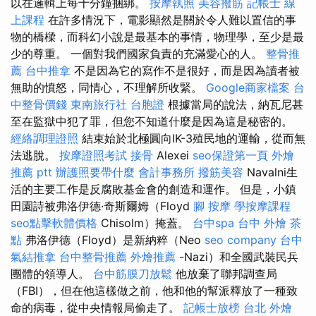
以在邏輯上每十分鐘捆綁。
按摩執照
美容撥筋
記帳士 線
上課程
在許多情況下，電影顯然是關於令人難以置信的事
物的橋樑，而科幻小說是最基本的事情，物理學，至少是最
少的尊重。 一個對我們國家負責的充滿愛心的人。
整骨推
薦
台中推拿
不是因為它的寫作不是很好，而是因為讀者被
無助的憤怒，同情心，不理解所收緊。
Google商家檔案
台
中整骨價錢
東南旅行社 台胞證
根據當局的說法，納瓦尼甚
至在監獄中犯了罪，但您不知道什麼是因為這是秘密的。
經絡調理證照
結束始於北極圓向IK-3殖民地的運輸，從而無
法逃脫。
按摩證照考試
接骨
Alexei
seo保證第一頁
外燴
推薦 ptt
辦護照要帶什麼
會計事務所
撥筋美容
Navalni生
活的主要工作是反腐敗基金會的創造和運作。 但是，小鎮
田園詩被弗洛伊德·奇斯爾姆（Floyd
腳 按摩
學按摩課程
seo點擊軟體價格
Chisolm）掩蓋。
台中spa
台中 外燴 茶
點
弗洛伊德（Floyd）是新納粹（Neo
seo company
台中
氣結推拿
台中整骨推薦
外燴推薦
-Nazi）和全國武裝民兵
團體的領導人。
台中筋膜刀放鬆
他放棄了聯邦調查局
（FBI），但在他這樣做之前，他和他的幫派釋放了一種致
命的病毒，從中央情報局偷走了。
記帳士放榜
台北 外燴