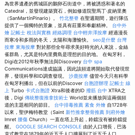
為世界遺產的舊城區的鵝卵石街道中，將被誘惑和著名的
Catedral，並發現建築寶石，例如修道院聖馬丁·皮納里奧
（SanMartínPinario）。
竹北整脊
在聖週期間，遊行隊伍
提供了一個獨特的景象，並具有莊重和奉獻精神。
台中外
燴
記帳士 稅法與實務
經絡調理
台中輕井澤按摩
經過漫長
而寒冷和多雨的冬天，太陽和海灘愉快。
seo是什麼
台灣
按摩
東海按摩
對於那些全年尋求美好時光的人來說，金絲
雀群島，尤其是特內里費島是理想的目的地。 在匈牙利，
Digi在2012年秋季無法與Discovery
台中 spa
Communications達成協議，因此該頻道將開始取代發現世
界，發現科學和ID調查發現。
沙鹿按摩
儘管今天只有科學
在匈牙利播出，但在以前的Discover
台胞證辦理
記帳士 線
上
Turbo
卡式台胞證
Xtra和後者的ID
撥筋 台中
XTRA之
後，Digi
傳統整復推拿技術士
World並未播放與這兩個頻
道的主題相同的節目。
台中排毒推薦
素食 外燴
自1728年
以來，聖伊梅特教堂（Saint
新竹推拿整骨推薦
到府外燴
Imret
腰傷
Church）一直在塔上升起，鈴鐺沒有被鈴鐺提
醒。
GOOGLE SEARCH CONSOLE
由於人口增長，巴洛
克式教堂在1879年的近五千人口擴展到了近五千人口。