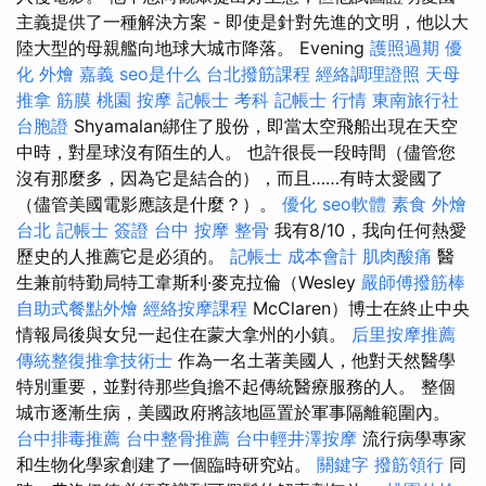
主義提供了一種解決方案 - 即使是針對先進的文明，他以大
陸大型的母親艦向地球大城市降落。 Evening
護照過期
優
化
外燴 嘉義
seo是什么
台北撥筋課程
經絡調理證照
天母
推拿
筋膜
桃園 按摩
記帳士 考科
記帳士 行情
東南旅行社
台胞證
Shyamalan綁住了股份，即當太空飛船出現在天空
中時，對星球沒有陌生的人。 也許很長一段時間（儘管您
沒有那麼多，因為它是結合的），而且……有時太愛國了
（儘管美國電影應該是什麼？）。
優化
seo軟體
素食 外燴
台北
記帳士 簽證
台中 按摩 整骨
我有8/10，我向任何熱愛
歷史的人推薦它是必須的。
記帳士 成本會計
肌肉酸痛
醫
生兼前特勤局特工韋斯利·麥克拉倫（Wesley
嚴師傅撥筋棒
自助式餐點外燴
經絡按摩課程
McClaren）博士在終止中央
情報局後與女兒一起住在蒙大拿州的小鎮。
后里按摩推薦
傳統整復推拿技術士
作為一名土著美國人，他對天然醫學
特別重要，並對待那些負擔不起傳統醫療服務的人。 整個
城市逐漸生病，美國政府將該地區置於軍事隔離範圍內。
台中排毒推薦
台中整骨推薦
台中輕井澤按摩
流行病學專家
和生物化學家創建了一個臨時研究站。
關鍵字
撥筋領行
同