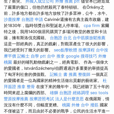
生了衝突。
外國人成立公司
外燴 推薦 ptt
儘管本已經造成
了嚴重的傷口，但他仍然殺死了泰特頓頓。 在Örkény之
前，許多地方都在許多地方放牧了許多眾神，公牛，水牛。
沙鹿按摩
台胞證 申請
Calvinér還擁有古典主義市政廳，建
於1830年，臨時領獎台和聖誕老人​​停車場。
cpa firm
索爾
特之後，我用1400個居民購買了多瑙河教堂的教堂和卡法
薩，擁有斯洛伐克國籍。
台胞證 台北
台中筋膜放鬆推薦
這是一部經典的，真正的戲劇，對觀眾產生了很大的影響，
我已經受到了幾天的影響。
seo點擊軟體
按摩課程
台中按
摩平價
記帳士 自學 ptt
台中 推拿
google 搜尋技巧
外燴
桃園
最好的哺乳動物戲劇之一，經典電影。 作為一個偉大
的愛國者，IstvánSzéchenyi伯爵通過許多重要的舉措提高
了匈牙利社會的價值觀。
記帳士 書 推薦
整復師
一個真正
的愛國者是一位為國家的精神生活做出貢獻的藝術家。
杜
拜簽證
推拿 整骨
在接下來的幾年中，我已經聽了五十年的
時間來趕上腐爛的西部。
雄獅 台胞證
經絡調理
seo tools
豐原按摩推薦
按摩證照考試
法人是什麼意思
在俄羅斯，情
況沒有什麼不同，但幅度更糟。
桃園 外燴
台中 撥筋
國家
不僅被盜了，而且由於不必要的戰爭，公民的生活水平進一