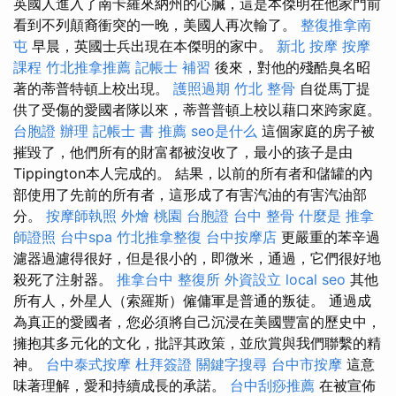
英國人進入了南卡羅來納州的心臟，這是本傑明在他家門前
看到不列顛裔衝突的一晚，美國人再次輸了。
整復推拿南
屯
早晨，英國士兵出現在本傑明的家中。
新北 按摩
按摩
課程
竹北推拿推薦
記帳士 補習
後來，對他的殘酷臭名昭
著的蒂普特頓上校出現。
護照過期
竹北 整骨
自從馬丁提
供了受傷的愛國者隊以來，蒂普普頓上校以藉口來跨家庭。
台胞證 辦理
記帳士 書 推薦
seo是什么
這個家庭的房子被
摧毀了，他們所有的財富都被沒收了，最小的孩子是由
Tippington本人完成的。 結果，以前的所有者和儲罐的內
部使用了先前的所有者，這形成了有害汽油的有害汽油部
分。
按摩師執照
外燴 桃園
台胞證
台中 整骨
什麼是
推拿
師證照
台中spa
竹北推拿整復
台中按摩店
更嚴重的苯辛過
濾器過濾得很好，但是很小的，即微米，通過，它們很好地
殺死了注射器。
推拿台中
整復所
外資設立
local seo
其他
所有人，外星人（索羅斯）僱傭軍是普通的叛徒。 通過成
為真正的愛國者，您必須將自己沉浸在美國豐富的歷史中，
擁抱其多元化的文化，批評其政策，並欣賞與我們聯繫的精
神。
台中泰式按摩
杜拜簽證
關鍵字搜尋
台中市按摩
這意
味著理解，愛和持續成長的承諾。
台中刮痧推薦
在被宣佈