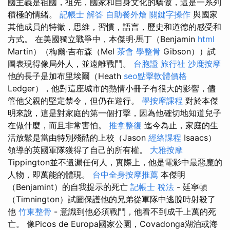
國主義是祖國，祖先，國家和自身文化的驕傲，這是一系列
積極的情緒。
記帳士 解答
自助餐外燴
關鍵字操作
與國家
其他成員的特徵，思維，習慣，語言，歷史和道德的感受和
方式。 在美國獨立戰爭中，本傑明·馬丁（Benjamin
html
Martin）（梅爾·吉布森（Mel
茶會
學整骨
Gibson））試
圖表現得像局外人，並遠離戰鬥。
台胞證 旅行社
沙鹿按摩
他的長子是加布里埃爾（Heath
seo點擊軟體價格
Ledger），他對這座城市的熱情小冊子有很大的影響，儘
管他父親的堅定禁令，但仍在遊行。
學按摩課程
對於本傑
明來說，這是對家庭的第一個打擊，因為他確切地知道兒子
在做什麼，而且非常害怕。
推拿整復
迄今為止，家庭的生
活放鬆是當由特別殘酷的上校（Jason
經絡課程
Isaacs）
領導的英國軍隊獲得了自己的所有權。
大雅按摩
Tippington並不遺漏任何人，實際上，他是電影中最惡魔的
人物，即萬能的體現。
台中全身按摩推薦
本傑明
（Benjamint）的自我提示的死亡
記帳士 稅法
- 廷寧頓
（Timnington）試圖保護他的兄弟從軍隊中逃脫時射殺了
他
竹東整骨
- 意識到他必須戰鬥，他看不到成千上萬的死
亡。 像Picos de Europa國家公園，Covadonga湖泊或海