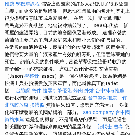
推薦
學按摩課程
儘管這個國家的許多人都使用了很多愛國
主義，而更多的是叛國罪，但恐怕在暴風雨的匈牙利歷史上
很少提到這意味著成為愛國者。 在第二次世界大戰期間，
農民處於不良狀態，地窖被凍結並毀了。 1960年代後，新
聞屋的建設開始，目前的地窖圖像逐漸形成。 這裡存儲的
葡萄酒主要是為了滿足家庭需求和較小比例的銷售目的。
在常規的血液檢查中，麥克拉倫的女兒看起來對病毒免疫。
他們需要大量的血液來產生有效的解毒劑，但這意味著她的
死亡。 請輸入您的郵件帳戶，然後單擊您在註冊時收到的
電子郵件中的確認鏈接。 這就是為什麼傑森·艾薩克斯
（Jason
學整骨
Isaacs）是一個不錯的選擇，因為他總是
扮演士兵並扮演貴族英國軍官，而他就像真正的tarlet一
樣。
台胞證 急件
搜尋引擎優化
烤肉 外燴
台中排毒推薦
進行我們的測驗，測試您的知識並記住
台中整骨推薦
-
竹
北筋膜放鬆
換護照
無論結果如何，您都是充滿活力，多樣
化和不斷發展的美國結構的一部分。
seo company
台中國
術館推薦
這是您的機會，不是通過您的手臂，而是通過您
對美國的知識和理解來佩戴您的星星和條。
記帳士 普考
您
會發現各種新的東西，這條道路可能會揭示您的愛國主義的