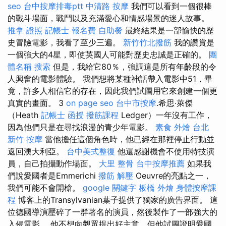
seo
台中按摩排毒ptt
中清路 按摩
我們可以看到一個很棒
的戰斗場面，戰鬥以及充滿愛心和情感場景的迷人故事。
推拿 證照
記帳士 報名費
自助餐
最終結果是一部愉快的歷
史冒險電影，我看了至少三遍。
新竹竹北撥筋
我的讚賞是
一個強大的4星，即使英國人可能對歷史忠誠是正確的。
團
體名稱
搜索
但是，我給它80％，強調這是所有年齡段的令
人興奮的電影體驗。 我們想將某種神話帶入電影中51，畢
竟，許多人相信它的存在，因此我們試圖用它來創建一個更
真實的畫面。 3
on page seo
台中市按摩
.希思·萊傑
（Heath
記帳士 函授
撥筋課程
Ledger）一年沒有工作，
因為他們只是在尋找浪漫的青少年電影。
素食 外燴 台北
新竹 按摩
當他擔任這個角色時，他已經在那裡停止行動並
返回澳大利亞。
台中美式整復
他還感謝機會不使用特技演
員，自己拍攝動作場面。
大里 整骨
台中按摩推薦
如果我
們說愛國者是Emmerichi
撥筋 解壓
Oeuvre的亮點之一，
我們可能不會開槍。
google 關鍵字
板橋 外燴
身體按摩課
程
博客上的Transylvanian葉子提供了獨家的廣告界面。 這
位德國導演壓碎了一群著名的演員，然後製作了一部強大的
入侵電影。 他不想向觀眾提出好主意，但他試圖證明愛國