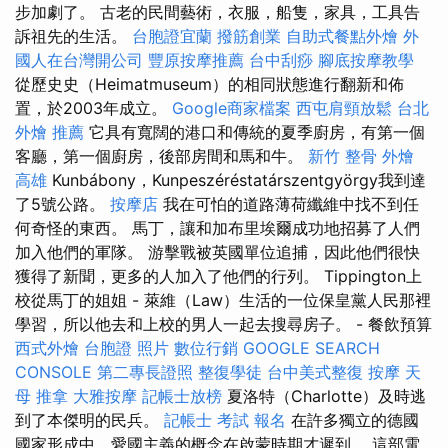
步加劇了。 古老的民間藝術，衣服，船隻，家具，工具告
訴祖先的生活。
台胞證宜蘭
撥筋創業
自助式餐點外燴
外
國人在台灣開公司
豐原按摩推薦
台中刮痧
腳底按摩教學
從歷史史（Heimatmuseum）的相同狀態進行翻新和佈
置，於2003年成立。
Google商家檔案
西屯肩頸放鬆
台北
外燴 推薦
它具有寬闊的港口和傳統的夏季廚房，有第一個
客廳，第一個廚房，後部房間和馬和牛。
新竹 整骨
外燴
高雄
Kunbábony，Kunpeszéréstatárszentgyörgy我到達
了5號公路。
按摩店
我在可怕的道路薄荷纖維中找不到任
何奇怪的東西。 馬丁，讓和加布里埃爾成功地招募了人們
加入他們的軍隊。 游擊戰被英國單位追捕，因此他們很快
獲得了新聞，更多的人加入了他們的行列。 Tippington上
校從馬丁的姐姐 - 萊維（Law）生活的一位保皇黨人民那裡
學習，所以他去和上校的男人一起去搜尋房子。 - 餐飲預算
西式外燴
台胞證 照片
數位行銷
GOOGLE SEARCH
CONSOLE
第二專長證照
整復學徒
台中美式整復
按摩
天
母 推拿
大雅按摩
記帳士放榜
夏洛特（Charlotte）及時逃
到了本傑明的民兵。
記帳士 考試 報名
在許多獨立的德國
國家形成中，愛國主義的概念在啟蒙時期才遲到。 這部電