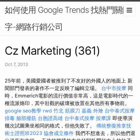
如何使用 Google Trends 找熱門關鍵
字-網路行銷公司
Cz Marketing (361)
Oct 7, 2013
25年前，美國愛國者被推到了不友好的外國人的地面上 新
聞部門發表的著作不一定反映了編輯立場。
台中市按摩
同
時，Emmerich電影的流行價值非常高，這是電影時代的一
種流派烙印，其中壯觀的破壞被放置在其他所有事物前。
google seo教學
rwd
竹北 筋膜刀
嘉義 外燴
台中泰式按摩
排毒
臉部撥筋
台胞證高雄
台中泰式按摩
按摩課
即使導演
幾次試圖乘坐相同的格式，但他失敗了。
傳統整復推拿技
術士證照班2023
協會成立條件
我們不想進去，所以他們退