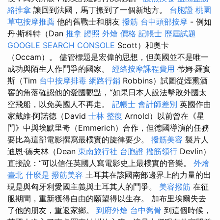
絡推拿
讓回到法國，馬丁搬到了一個新地方。
台胞證 桃園
草屯按摩推薦
他的舊戰士和朋友
撥筋
台中頭部按摩
- 例如
丹·斯科特（Dan
推拿 證照
外燴 價格
記帳士 歷屆試題
GOOGLE SEARCH CONSOLE
Scott）和奧卡
（Occam）。 儘管標題是宏偉的思想，但美國並不是唯一
成功與陌生人作鬥爭的國家。
經絡按摩課程費用
蒂姆·羅賓
斯（Tim
台中按摩排毒
網路行銷
Robbins）試圖從煙熏酒
窖的角落確認他的愛國觀點，“如果日本人設法擊敗外國太
空飛船，以免美國人不再走。
記帳士 會計師差別
英國作曲
家戴維·阿諾德（David
士林 整復
Arnold）以前曾在《星
門》中與埃默里奇（Emmerich）合作，但德國導演的任務
要比為這部電影撰寫最樸實的旋律要少。
撥筋美容
製片人
迪恩·德夫林（Dean
東南旅行社 台胞證
撥筋領行
Devlin）
直接說：“可以信任英國人寫電影史上最樸實的音樂。
外燴
臺北
什麼是
撥筋美容
土耳其在該國南部邊界上的力量的出
現是與匈牙利愛國主義與土耳其人的鬥爭。
美容撥筋
在征
服期間，重新獲得自由的願望得以生存。 加布里埃爾失去
了他的朋友，重返家鄉。
到府外燴
台中喬骨
到這個時候，