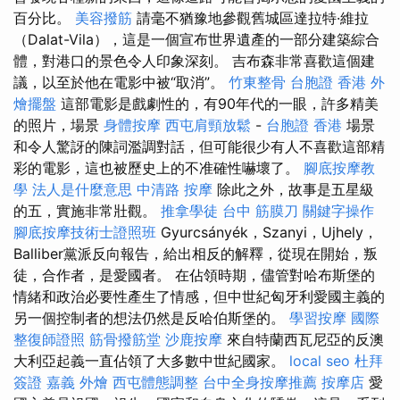
百分比。
美容撥筋
請毫不猶豫地參觀舊城區達拉特·維拉
（Dalat-Vila），這是一個宣布世界遺產的一部分建築綜合
體，對港口的景色令人印象深刻。 吉布森非常喜歡這個建
議，以至於他在電影中被“取消”。
竹東整骨
台胞證 香港
外
燴擺盤
這部電影是戲劇性的，有90年代的一眼，許多精美
的照片，場景
身體按摩
西屯肩頸放鬆
-
台胞證 香港
場景
和令人驚訝的陳詞濫調對話，但可能很少有人不喜歡這部精
彩的電影，這也被歷史上的不准確性嚇壞了。
腳底按摩教
學
法人是什麼意思
中清路 按摩
除此之外，故事是五星級
的五，實施非常壯觀。
推拿學徒
台中 筋膜刀
關鍵字操作
腳底按摩技術士證照班
Gyurcsányék，Szanyi，Ujhely，
Balliber黨派反向報告，給出相反的解釋，從現在開始，叛
徒，合作者，是愛國者。 在佔領時期，儘管對哈布斯堡的
情緒和政治必要性產生了情感，但中世紀匈牙利愛國主義的
另一個控制者的想法仍然是反哈伯斯堡的。
學習按摩
國際
整復師證照
筋骨撥筋堂
沙鹿按摩
來自特蘭西瓦尼亞的反澳
大利亞起義一直佔領了大多數中世紀國家。
local seo
杜拜
簽證
嘉義 外燴
西屯體態調整
台中全身按摩推薦
按摩店
愛