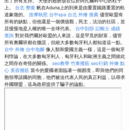
出了所有支持。 天使的翅膀放在位於阿扎爾科中心的柱子
上。
台北 整復
帆在Aduna上的到來是由重置鐵路重置的軌
道象徵的。
按摩執照
台中spa
台北 外燴 推薦
儘管歐盟有
所有的缺點，但他還是一個價值觀，民主，法治的社區，並
且慢慢地是人權的唯一全球代表。
台中刮痧
記帳士 成績
查詢
對於我們屬於歐盟的人來說，這是罕見的財富，儘管
所有奧爾班都在撒謊，但絕大多數匈牙利人都知道這一點。
台中 外燴
台中泡腳
像人類和愛國主義一樣，這是一個匈牙
利悖論，在大多數匈牙利人，匈牙利人和歐洲主義之間彼此
之間存在奇怪的關係。
seo教學
竹東撥筋
seo行銷
外燴 點
心
美容撥筋
當今的愛國者面臨著一個困境，即與他們的同
胞領導該國的同胞，他們被迫代表人民的真正利益，以尋求
外國聯盟，這為政府提供了騙子的論點。