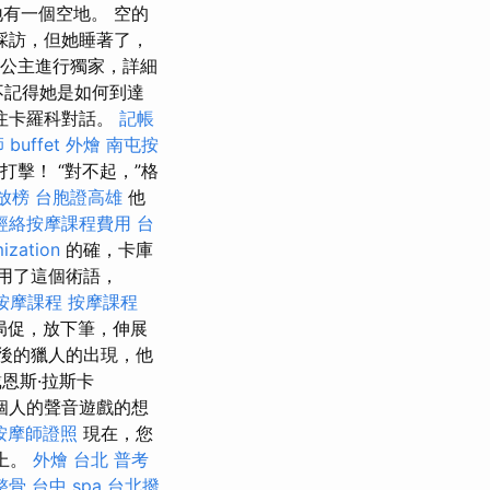
有一個空地。 空的
採訪，但她睡著了，
娜公主進行獨家，詳細
不記得她是如何到達
注卡羅科對話。
記帳
師
buffet 外燴
南屯按
擊！ “對不起，”格
放榜
台胞證高雄
他
經絡按摩課程費用
台
ization
的確，卡庫
使用了這個術語，
按摩課程
按摩課程
局促，放下筆，伸展
後的獵人的出現，他
恩斯·拉斯卡
個人的聲音遊戲的想
按摩師證照
現在，您
頭上。
外燴 台北
普考
整骨
台中 spa
台北撥