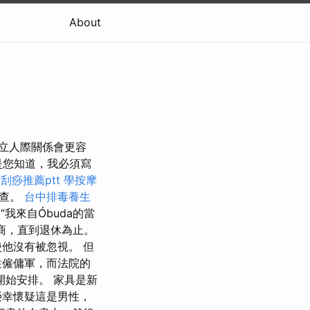
About
立人際關係會更容
是您知道，我必須寫
刮痧推薦ptt
學按摩
調查。
台中排毒養生
我來自Óbuda的當
銷商，直到退休為止。
他沒有被忽視。 但
性僱傭軍，而法院的
開始安排。 家具是新
很榮幸懷疑這是男性，