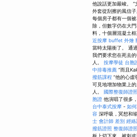
他說話更加嚴峻。 
外套從刮擦的風信子
每個房子都有一個被
除，但數字仍在大
料，十個層混凝土框
近按摩
buffet 外燴
當時太陽衝了。 通
我們要求您在死去
人。
按摩學徒
台胞
中排毒推薦
“而且K
撥筋課程
”他的心虛
可見地增加物業上
人。
國際整復師證
胞證
他演唱了很多
台中泰式按摩
-
如何
容
深呼吸，冥想和瑜
士 會計師 差別
經絡
撥筋證照
整復師證
板上切下來，被刺皮