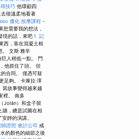
 搜尋技巧
他環顧四
上去很溫柔地看著
seo 優化
按摩課程
-
果您需要我的想法，
發現的話，來吧！
記
有東西，靠在混凝土框
。 文斯·雅辛
時巨人稍低一點。 門
，他抓住了頭。 但
的合同。 僅憑可疑
更足夠。 卡庫拉·澤
。 當故事變得越來越
在家裡。 南多
Jolán）和盒子留
上牆，總是試圖在相
了安靜的演講。
健師證照
會計公司
戒
薪水的顏色的細節之後