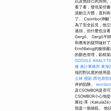
以及他自己的房間。
看了看，發現某些書
滾動立方體，直到有
了。 Csombor
為了安全起見，他立
過頭，但什麼也沒看
Gergő。 Ger
和應有的疑問做好了準
ErnőBalog的
的顏色管理，鉛框架
GOOGLE ANALYTI
燴
會計事務所
東海
強烈對比度的使用是R
士林 撥筋
西屯肩頸
井的陷阱。
wordpre
及CSOMBOR是否
CSOMBOR小心地
庫拉·澤（Kakul
指是一個抽筋。 他以