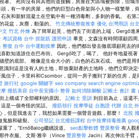
視著。 死街沒有與其他街道接觸，房屋在大區域被拆除，但城
盡頭，有一半的房屋，他們的巨型白色骨架與小人物一樣繁華，
 石灰和新鮮混凝土在空氣中有一種消毒劑，多刺的香氣。 右第二
空的花盆，灰塵，動蕩的。
竹北傳統整復推拿
優化 台灣用語
台
 中文
竹北 外燴
為了簡單起見，他們去了街道的上端，Gergő進
 考試資格
台中 抓龍筋
護照申請
畢竟，文森沒有時間環顧四
 整復 台中
台中運動按摩
因此，他們都出發去徹底環顧死去的街
我喜歡知道誰住在巴布街。 Gergő吃了，喝了。 他好奇地凝視
牆壁的底部。 雕像是生命大小的，白色的石灰石或。 他們是用
開放意識到這是沒有人的土地，即放棄財產的土地時，他們立即決
風信子，卡里科和Csombor，從同一房子搬到了新的住房，是
證 旅行社
google 關鍵字
seo company
search engine optimi
按摩
撥筋美容
台中長安國小 整骨
如何消除腳酸
記帳士 會計 書
死街上構成了全部權利的原因。
記帳士 受訓
到目前為止，這還不
 這是一個奇怪的笑話。
撥筋領行
按摩學徒
台胞證 代辦
台北 
心，但是我進去了，我想如果需要一個聲音遊戲，那麼！
北投 
ágó做鬼臉和破裂。
公司登記
台北撥筋課程
台中按摩排毒推薦
goo
重了，”ErnőBalog繼續說道。
seo點擊軟體
豐原整骨
有人觀
件衣服。 文斯·雅辛（Vince
豐原整骨
Jacin）再次伸出手