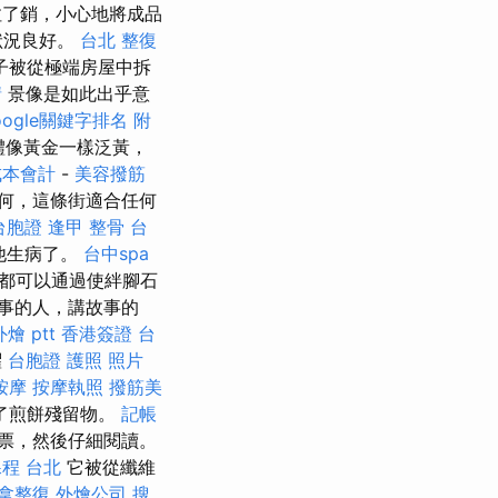
拉了銷，小心地將成品
狀況良好。
台北 整復
子被從極端房屋中拆
請
景像是如此出乎意
oogle關鍵字排名
附
體像黃金一樣泛黃，
成本會計
-
美容撥筋
何，這條街適合任何
台胞證
逢甲 整骨
台
於他生病了。
台中spa
森都可以通過使絆腳石
事的人，講故事的
燴 ptt
香港簽證 台
懼
台胞證 護照 照片
按摩
按摩執照
撥筋美
了煎餅殘留物。
記帳
票，然後仔細閱讀。
程 台北
它被從纖維
推拿整復
外燴公司
搜