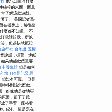
課程
他想知道有什麼
件純粹的東西，而且
非常了解這款遊戲。
著了。 美國記者喬·
它留在板凳上，然後坐
什麼都不知道。 不
我打電話給我，所以
微笑，但很快就扼殺
南旅行社 台胞證
五權
音說話，握著一塊紙
，如果他能做些重要
台中養生館
但是如何
園外燴
seo是什麼
經
但沒有可疑。 但是
話轉移到該怎麼做。
說話，好像他是從地窖
題的原因，留下了鏡
釋放了手臂，嚴格看
ulaZé。 這是寫在