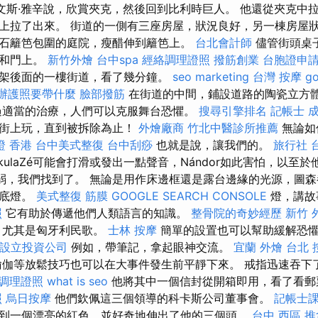
”文斯·雅辛說，欣賞夾克，然後回到比利時巨人。 他還從夾克中
上拉了出來。 街道的一側有三座房屋，狀況良好，另一棟房屋
石籬笆包圍的庭院，瘦醋伸到籬笆上。
台北會計師
儘管街頭桌
門和門上。
新竹外燴
台中spa
經絡調理證照
撥筋創業
台胞證申
架後面的一樓街道，看了幾分鐘。
seo marketing
台灣 按摩
g
辦護照要帶什麼
臉部撥筋
在街道的中間，鋪設道路的陶瓷立方
過適當的治療，人們可以克服舞台恐懼。
搜尋引擎排名
記帳士 
的街上玩，直到被拆除為止！
外燴廠商
竹北中醫診所推薦
無論如
證 香港
台中美式整復
台中刮痧
也就是說，讓我們的。
旅行社 
akulaZé可能會打滑或發出一點聲音，Nándor如此害怕，以至
弱，我們找到了。 無論是用作床邊框還是露台邊緣的光源，圖
的底燈。
美式整復 筋膜
GOOGLE SEARCH CONSOLE
燈，講故
照
它有助於傳遞他們人類語言的知識。
整骨院的奇妙經歷
新竹 外
，尤其是匈牙利民歌。
士林 按摩
簡單的設置也可以幫助緩解恐
設立投資公司
例如，帶筆記，拿起眼神交流。
宜蘭 外燴
台北 
伽等放鬆技巧也可以在大事件發生前平靜下來。 戒指迅速吞下
調理證照
what is seo
他將其中一個信封從開箱即用，看了看郵
照
烏日按摩
他們欽佩這三個領導的科卡斯公司董事會。
記帳士課
到一個漂亮的紅色，並好奇地伸出了他的三個頭。
台中 西區 