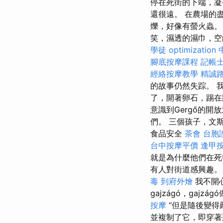
停在死街的下端，凝
還很遠。 在農場的
爍，好像有螢火蟲。
笑，濕透的濕巾，
學徒
optimization
腳底按摩課程
記帳士
經絡按摩教學
精誠路
的故事仍然失踪。 
了，開著卵石，踢在
意識到Gergő的
們。 三個孩子，文斯
食品安全
茶會
台胞
台中按摩平價
逢甲
就是為什麼他們在
有人對街道感興趣。
毒
到府外燴
我不開
gajzágó，gajz
按摩
“但是隨後變得嚴
並複制了它，即穿著那