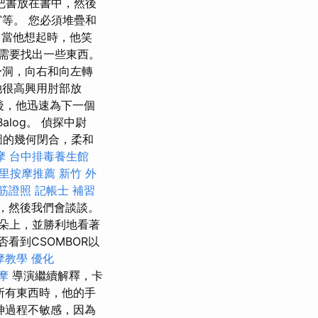
把書放在書中，然後
等。 您必須堆疊和
，當他想起時，他笑
天需要找出一些東西。
身洞，向右和向左轉
她很高興用肘部放
然後，他迅速為下一個
alog。 偵探中尉
構圖的幾何閉合，柔和
摩
台中排毒養生館
里按摩推薦
新竹 外
筋證照
記帳士 補習
多，然後我們會談談。
朵上，並勝利地看著
看到CSOMBOR以
摩教學
優化
摩
導演繼續解釋，卡
了所有東西時，他的手
精神過程不敏感，因為