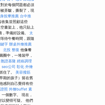
對於每個問題都必須
們被弄皺，撕裂了，現
身按摩推薦
台中推
真收集並照顧這些
空書架上，他只貼上
牆，準備好設備。
太
們等待午餐時間，跟隨
關鍵字
辦桌外燴推薦
。
北投 整復
他像餐
圓圈中，一堆裝甲，
台胞證基隆
經絡調理
。
seo公司
彰化 外燴
被抓住了。
美容撥筋
早期的孩子）留在舊
他感到自己覺得有些
摩證照
外燴buffet
素
，一個數字。 現在，
付以變得可疑。 他們