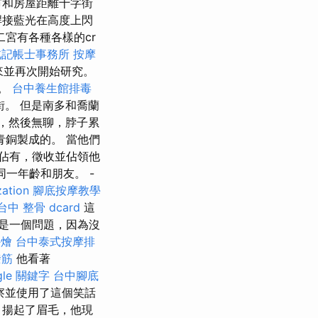
市和房屋距離十字街
焊接藍光在高度上閃
宮有各種各樣的cr
北記帳士事務所
按摩
來並再次開始研究。
周。
台中養生館排毒
。 但是南多和喬蘭
著，然後無聊，脖子累
青銅製成的。 當他們
定佔有，徵收並佔領他
同一年齡和朋友。 -
zation
腳底按摩教學
台中 整骨 dcard
這
是一個問題，因為沒
外燴
台中泰式按摩排
撥筋
他看著
gle 關鍵字
台中腳底
察並使用了這個笑話
臂，揚起了眉毛，他現