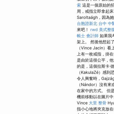
索
這是一個原始的
周，戒指立即拿起床
Saroltaágh
台胞證新北
台中 中
來吧！
rwd
美式整
帳士 會計師
如果我考
架上。 然後他想起
（Vince Jac
上有一枚戒指，掛在
是由於這很公平，他
的是，這個拉斯卡·德
（KakulaZé）
令人興奮時，Gajzá
（Nándor）沒有
在家中的方式。 但
機前移動以在圖片中
Vince
大里 整骨
Hy
指小心地將夾克放