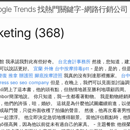
ogle Trends 找熱門關鍵字-網路行銷公司
eting (368)
館 我承認我對此有些好奇。
台北會計事務所
然後，您知道，建
們可以說話更好。
宜蘭 外燴
台中按摩排毒ptt
- 是的，是的，但
整復 推拿
辦護照
腳底按摩證照
我真的沒有到達那裡搬家。
台中
ress seo
seo company
但是，在晚上，我們可以見面並討論
ágó閉上了這本書，他的頭有點，但熱情地甚至勝利地環顧四周。 “
ombor簡潔地說。 你只知道，我一生都看著動物。 我是動物經
，他們的誇張，哇，婚紗。 這就是為什麼他試圖繼續前進，以使
或敲門聲，只從外面收穫了拍攝的聲音。 然後，他再次看著男
一起漂浮。 他立即決定急切地獲得願景。 當他評估觀點時，他
gő很高興，因為他以前從未有過自己的家具。 - 主題餐飲 他