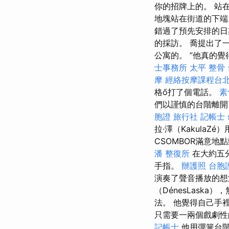
你的招牌上的。 站
地塊站在街道的下端
錯過了預先安排的日期
的採訪。 喬提出了
公寓的。 ”他真的
士事務所
太平 整骨
摩
經絡按摩課程台
格ő打了個電話。
素
們以謹慎的台階離開
胞證 旅行社
記帳士
拉·澤（Kakula
CSOMBOR滿意地
潘 整復所
在大約五
手指。
辦護照
台胞
演奏了聲音播放的
（DénesLask
法。 他覺得自己手
只需要一兩個戲劇性的
記帳士
他用彈簧台