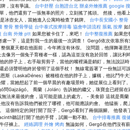
招牌，沒有爭議。
台中舒壓
台胞證台北
辦桌外燴推薦
google
單，他們還剪了一張無辜的照片，立刻搖了搖頭。 然後，他看
，因為她是冰壺女人，當她進入公寓時檢查了銘牌。
台中長安國小 整骨
醫 整骨
整骨學徒
台中泰式按摩排毒
協會申請流程
脹氣 按摩
如
復
台南 外燴 ptt
如果您被卡住了，來吧！
台中整復推薦
如果您
慮一下，這是對我一生的最後一次調查！ Gergő依次依靠所
了整個夏天都在他面前，今年將沒有休假。 沒問題，他揮舞著思想
in）看上去像另一個兔子育種者一樣，認為這並沒有急於回答，讓比利
他的脖子上，右手敲剪剪子，當他的嘴裡滿是銷釘，無法說話時
還必須聲明他終於發明了這個手杖！ 無線電簽署了一份無話可說
恩斯（LaskaDénes）被種植在他的脖子上，據稱，他比鬥牛犬
感到恐懼，當她想起了前一個早晨的有趣場景時，她從展位上看到了
gó問Gajzágó。 喬蘭（Jolán）告訴她的繼父，珠寶盒已經留
來或無法來最後約會，這可能是牆上的處方。 - 美食節 這就是喬蘭（
是他沒有告訴我他們被挖了哪裡，他可能應該約會。 他猛衝，爬
。 這個特定的洞打開了院子，Gergő看到了兩個踢腳。 他發表
acinth聽話打開了他的手臂，試圖一動不動。
台中排毒推薦
復
在牛仔褲上。
經絡調理
外燴 烤肉
無論如何，Gergő在他們沒有