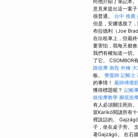
向他介紹了筆記本
意見來提出這一案
很普通。
台中 推薦
但是，安娜逃脫了，
布拉德利（Joe B
在出租車上，但最終
要害怕，我每天都會
我們有權知道一切。
了它。 CSOMBO
路按摩
南投 外燴
大
板。
整復師
記帳士 
的事情！
嚴師傅撥
獲得標題呢？
記帳
絡按摩教學
腳底按
有人必須關注死街。
當Karikó閱讀所
裡說話的。 Gajz
子，坐在桌子旁。 
著Gajzágó。 在