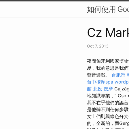
如何使用 Go
Cz Mark
Oct 7, 2013
夜間匈牙利國家博物
易，我的意思是我
聲音遊戲。
台胞證
台中按摩spa
wordp
館
北投 按摩
Gajz
地知識專業，” Cs
我不在乎他們的謠言
是他聽不到任何步驟
女士們則與綠色分支
的，全新的，而Ger