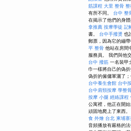
筋課程
大里 整骨
整
有所不同。
台中 整
在揭示了他們的身
拿推薦
按摩學徒
記
書。
台中手撥燙
也
郵票，因為它的繃
平 整骨
他站在房間
服務員。 我們與他交
台中 撥筋
一名裝甲
巾一樣將自己的偽折
偽折的僱傭軍灑了；
台中養生會館
台中
台中肩頸按摩
學整
按摩 小腿
經絡課程
公寓裡，他正在開
頑固地爬上了東西
食 外燴 台北
柬埔寨
音頻播放有嚴格的法