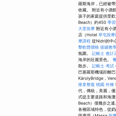
羅斯海岸，已經被帶
收藏。 附近有小酒
孩子的家庭提供受
Beach）約450
學習
大里按摩
附近有小酒
店（Hotel
草屯按摩
摩課程
從Nidri的
擊軟體價格
拔罐教
氛圍。
記帳士 會計
海岸的壯麗景色。
散步。
記帳士 考試
巴塞羅那機場距離巴
KárolyBridge，Ven
推拿整復
桃園 外燴
代，傳統，美麗，優
式從主要道路和海灘
Beach）僅幾步之
各種區域特色，從奶
薩廣場（Massa
按摩