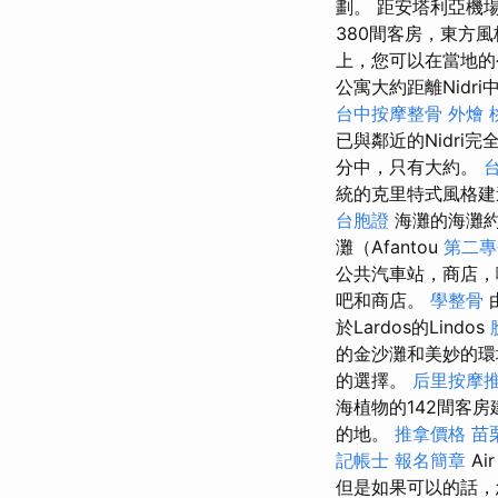
劃。 距安塔利亞機場（A
380間客房，東方
上，您可以在當地的
公寓大約距離Nidri中心的
台中按摩整骨
外燴 
已與鄰近的Nidri
分中，只有大約。
統的克里特式風格建
台胞證
海灘的海灘約
灘（Afantou
第二專
公共汽車站，商店，咖
吧和商店。
學整骨
於Lardos的Lindos
的金沙灘和美妙的
的選擇。
后里按摩
海植物的142間客
的地。
推拿價格
苗
記帳士 報名簡章
Ai
但是如果可以的話，