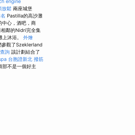
ch engine
頸放鬆
兩座城堡
排名
Pastilla的高沙灘
lla的中心，酒吧，商
與相鄰的Nidri完全集
海灘上沐浴。
外燴
了Szeklerland
 查詢
該計劃結合了
pa
台胞證新北
撥筋
頂部不是一個好主