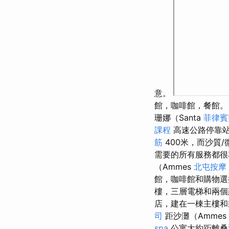
意。
館，咖啡館，餐館
珊娜（Santa
菲律賓
課程
高速公路停靠站
筋
400米，而沙質
需要的所有服務都
（Ammes
北屯按摩
館，咖啡館和購物
樓，三層電梯和兩
店，建在一棟主樓和
司
距沙灘（Ammes
spa
公寓大約距離桑