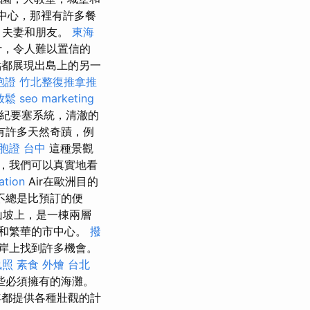
）中心，那裡有許多餐
，夫妻和朋友。
東海
汁，令人難以置信的
都展現出島上的另一
胞證
竹北整復推拿推
放鬆
seo marketing
世紀要塞系統，清澈的
有許多天然奇蹟，例
胞證 台中
這種景觀
，我們可以真實地看
ation
Air在歐洲目的
不總是比預訂的便
略微山坡上，是一棟兩層
）和繁華的市中心。
撥
岸上找到許多機會。
執照
素食 外燴 台北
些必須擁有的海灘。
年都提供各種壯觀的計