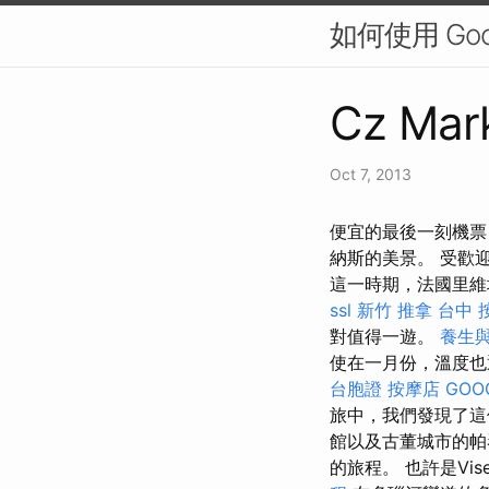
如何使用 Go
Cz Mark
Oct 7, 2013
便宜的最後一刻機票
納斯的美景。 受歡迎的
這一時期，法國里維埃
ssl
新竹 推拿
台中 
對值得一遊。
養生
使在一月份，溫度也通
台胞證
按摩店
GOO
旅中，我們發現了這
館以及古董城市的
的旅程。 也許是Vi