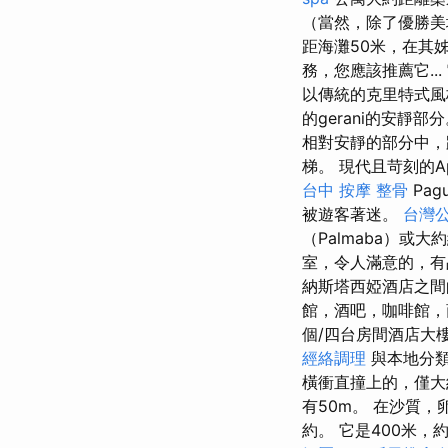
（當然，除了優勝美地
距海灘50米，在其
務，您應該推薦它..
以傳統的克里特式風
的gerani的安靜部
相對安靜的部分中，
梯。 現代且苛刻的Ap
台中 按摩 整骨
Pa
被遊客著迷。
台灣
（Palmaba）或大
室，令人滿意的，有
納斯塔西婭酒店之間的
館，酒吧，咖啡館
個/四台房間酒店大
經絡調理
與本地分類
橫衝直撞上的，僅
有50m。 在沙質
約。 它是400米，約距沙灘