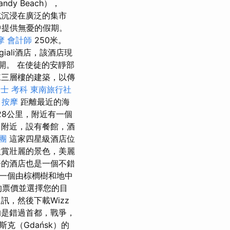
dy Beach），
或沉浸在廣泛的集市
中提供無憂的假期。
摩
會計師
250米。
igiali酒店，該酒店現
開。 在使徒的安靜部
是一棟三層樓的建築，以傳
士 考科
東南旅行社
 按摩
距離最近的海
28公里，附近有一個
米）附近，設有餐館，酒
團
這家四星級酒店位
，欣賞壯麗的景色，美麗
務的酒店也是一個不錯
一個由棕櫚樹和地中
的票價並選擇您的目
，然後下載Wizz
是錯過首都，戰爭，
克（Gdańsk）的