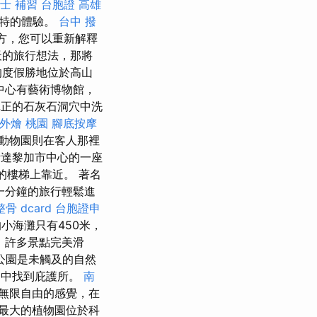
士 補習
台胞證 高雄
獨特的體驗。
台中 撥
方，您可以重新解釋
天的旅行想法，那將
）的度假勝地位於高山
中心有藝術博物館，
在真正的石灰石洞穴中洗
外燴 桃園
腳底按摩
c動物園則在客人那裡
斯達黎加市中心的一座
物的樓梯上靠近。 著名
過一分鐘的旅行輕鬆進
骨 dcard
台胞證申
小海灘只有450米，
，許多景點完美滑
公園是未觸及的自然
調中找到庇護所。
南
無限自由的感覺，在
最大的植物園位於科