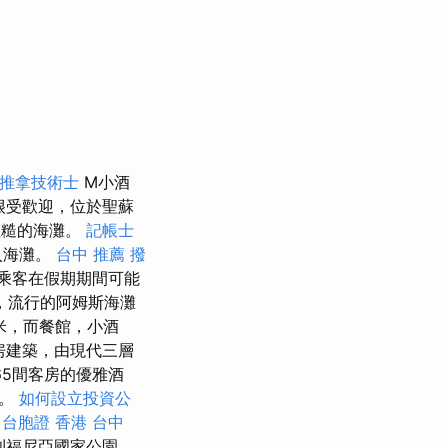
推拿技術士
M小酒
很受歡迎，位於聖蘇
粗糙的海灘。
記帳士
入海灘。
台中 推薦 撥
乘客在假期期間可能
，流行的阿姆斯海灘
0米，而餐館，小酒
房建築，由現代三層
5間客房的優雅酒
物。
如何設立投資公
。
台胞證 香港
台中
利福尼亞國家公園