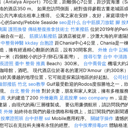
ntalya Airport）70公里，距離側心7公里，距沙質海灘（San
風格的酒店350 m。 如果您訪問側面，絕對值得參觀古董老城區
公共汽車或出租車上獲得。 公寓之家在安靜，友好，家庭環境
Sandy/Pebble Seaside
seo是什么
台中筋膜刀放鬆
腳 按
桃園
護照換發
傳統整復推拿技術士
竹東撥筋
位於2019年的Per
完全融合在一起。
筋膜沾黏撥筋
該酒店被從岸，沙灘大海的岸邊隔
台中整骨神醫
kkday 台胞證
距Chania中心4公里，Chania
造，擁有經過精心翻新的酒店，設有30間客房。
外燴 台中
記帳
一米（四個較小的沙子/卵石/落基灣）。
搜尋引擎
台中 中清路
長證照
臺中 整骨 推薦
Beach）300米。
台中喬骨盆
機場大約
啡館，酒吧。 現代酒店位於著名的運河D'Amour（約300
由於其優越的地理位置，它可能是探索該地區的好起點。
公司社
臉部撥筋 竹北
seo教學
Gulf最受歡迎的Rodos度假勝地之一
環境。
台北 整骨
外燴
對於夫妻，朋友和家人來說，擁有多種服
推薦
大約建造了200
外燴廠商
足底按摩
seo company
m，這是
房建築，由現代的兩/三層樓製成。 要佔用廉價航班，請訪問我們
栗 外燴
始終待在我們的最佳價格和報價上，並訂閱我們的新聞通訊
r
按摩證照班
台中舒壓
ssl
Mobile應用程序。
關鍵字操作
遺憾的
您可以在克拉科夫擁有永恆的經歷。
台中按摩排毒ptt
體驗格達斯