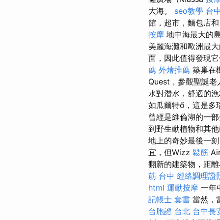
大海。
seo教學
台中
館，超市，麵包店和
按摩
地中海最大的島
美麗海灘和歐洲最
面，因此值得發現
薦
外燴推薦
築巢在樹
Quest，參觀聖
水對潛水，舒適的漁
如瓜爾特ő，這是多
曾經是維倫湖的一
到野生動植物和其
地上的奇妙最後一
宜，但Wizz
鬆筋
A
翻新的建築物，距離
筋 台中
經絡調理證
html
運動按摩
一年
記帳士 套書
當然，
台胞證 台北
台中長