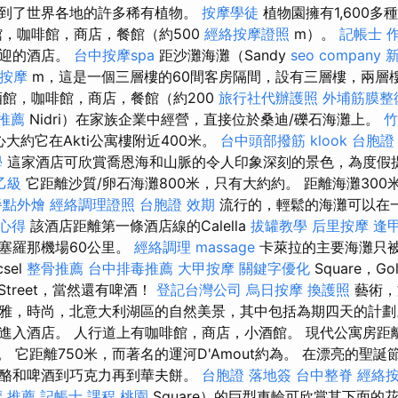
到了世界各地的許多稀有植物。
按摩學徒
植物園擁有1,600
館，咖啡館，商店，餐館（約500
經絡按摩證照
m）。
記帳士 
歡迎的酒店。
台中按摩spa
距沙灘海灘（Sandy
seo company
新
按摩
m，這是一個三層樓的60間客房隔間，設有三層樓，兩層
館，咖啡館，商店，餐館（約200
旅行社代辦護照
外埔筋膜整
推薦
Nidri）在家族企業中經營，直接位於桑迪/礫石海灘上。
竹
中心大約它在Akti公寓樓附近400米。
台中頭部撥筋
klook 台胞證
學
這家酒店可欣賞喬恩海和山脈的令人印象深刻的景色，為度假
乙級
它距離沙質/卵石海灘800米，只有大約約。 距離海灘300米，
餐點外燴
經絡調理證照
台胞證 效期
流行的，輕鬆的海灘可以在
 心得
該酒店距離第一條酒店線的Calella
拔罐教學
后里按摩
逢
塞羅那機場60公里。
經絡調理
massage
卡萊拉的主要海灘只
csel
整骨推薦
台中排毒推薦
大甲按摩
關鍵字優化
Square，Go
Street，當然還有啤酒！
登記台灣公司
烏日按摩
換護照
藝術，
雅，時尚，北意大利湖區的自然美景，其中包括為期四天的計劃
進入酒店。 人行道上有咖啡館，商店，小酒館。 現代公寓房距離沙
遙。 它距離750米，而著名的運河D'Amout約為。 在漂亮的聖
酪和啤酒到巧克力再到華夫餅。
台胞證 落地簽
台中整脊
經絡
 推薦
記帳士 課程 桃園
Square）的巨型車輪可欣賞其下面的