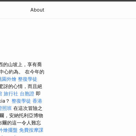
About
拉西的山坡上，享有喬
點的中心約為。 在今年的
桃園外燴
整復學徒
驚訝的心情，而且絕
館
旅行社 台胞證
即
ia？
整復學徒
香港
證照班
在這次冒險之
爾，安納托利亞博物
布爾的這一令人難忘
外燴擺盤
免費按摩課