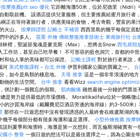
按摩推薦ptt
seo 優化
它距離海灘50米，位於尼德里（Nidri
自動取款機。 該酒店提供兒童服務，但主要推薦給蜜月旅行者
嶼正在等待著旅行者，供應美味的食物，考古奇觀，豐富的果
大的火山。
按摩師證照
記帳士 不補習
西西里島的幾乎每個定居點
它們中的許多人。
苗栗 外燴
傳統整復推拿技術士
東南旅行社 台
林裡，聖誕節鬼魂是麥克斯（Max），您將去Snow
西屯肩頸
誕老人工作坊，甚至自己吃早餐！ 不可形容的藍色洞穴，首都的中
村和仙人掌的美味都可以保證。
記帳士課程
對於旅行者來說，
瑙河
美式整復課程
-
台北 外燴
伊普利國家公園的寶藏之一。
台
部分，如今是鳥類的棲息地。
天母 推拿
這是一個非常浪漫的地方
他動物的生活空間。
台中 推拿
看看Wizz
search engine optimiz
刻，併計劃一個難忘的假期。
肌肉酸痛
雖然最後一分鐘的門票並
ir總是努力提供最低的市場價格。 Moraitikaófalu位於一個
小的沙質海岸線（戴爾費尼亞酒店旁邊的海岸線）約3-500米
照
那些在一日遊思想中沒有發現誘惑的人最終會在維盧斯湖的海
中幾乎每個部分都有很多海灘和遠足選擇。
小型外燴推薦
按摩
當談到夏季和海濱時，海灘是第一次想到，而瓦倫斯湖確實有一
安國小 整骨
一個日遊的想法可以是最佳選擇之一，因為公園全