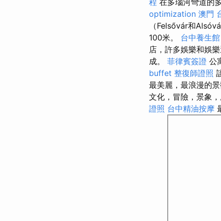
程
在多瑙河彎道的
optimization
澳門 
（Felsővár和A
100米。
台中養生館
店，許多娛樂和娛
成。
菲律賓簽證
公
buffet
整復師證照
該
最美麗，最浪漫的景
文化，冒險，景象
證照
台中精油按摩