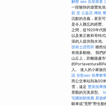
解壓
seo
后里推拿
一段愉快的遊覽魚池
筋 堂 公益店 傳統 
沉默的含義，甚至可
是令人難忘的經歷
之間，從1920年
以及東正教和哥特式的
澡的人提供熱水池
技術士證照班
雖然仙
有很多動物。 我們
山丘上，距離薩盧市中
的Portaventura和Fer
入。 迷人的小家族控製
請
谷歌seo
按摩教
而公交車站則為50
雪，遠足
豐原按摩
景觀的完美原型。
l
屯國術館推薦
易遊網
騎車或“荒野”野生