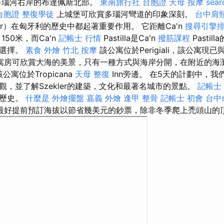
多瑙河右岸的布達佩斯北部。
東南旅行社 台胞證
天母 按摩
sear
台胞證
整復學徒
上城堡可欣賞多瑙河彎道的印象深刻。
台中肩
lsóvár）在匈牙利的歷史中都起著重要作用。 它距離Ca'n
搜尋引擎
150米，而Ca'n
記帳士 行情
Pastilla是Ca'n
撥筋課程
Pasti
樂選擇。
素食 外燴
竹北 按摩
該公寓位於Perigiali，該公寓現已
寓房可欣賞大海的美景，只​​有一種方式與海岸分開，在附近的
公寓位於Tropicana
天母 整復
Inn旁邊。 在5天的計劃中，我們參觀
觀，並了解Szekler的建築，文化和最著名城市的景點。
記帳士
，歷史。
什麼是
外燴擺盤
嘉義 外燴
逢甲 整骨
記帳士 初會
台中s
最好提前預訂海拔以節省幾美元的鈔票，除非冬季爬上禿頭山的