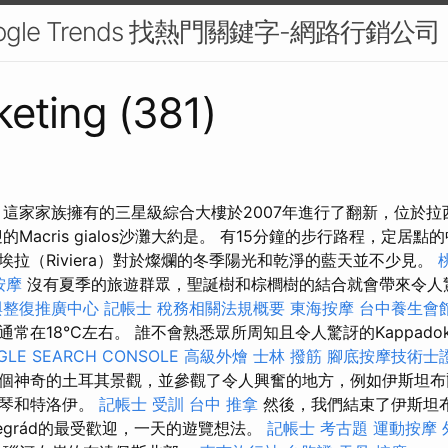
ogle Trends 找熱門關鍵字-網路行銷公司
eting (381)
 這家家族擁有的三星級綜合大樓於2007年進行了翻新，位於
Macris gialos沙灘大約是。 有15分鐘的步行路程，定居
拉（Riviera）對於燦爛的冬季陽光和乾淨的藍天並不少見。
按摩
沒有夏季的旅遊群眾，聖誕樹和棕櫚樹的結合就會帶來令人
與整復推廣中心
記帳士 稅務相關法規概要
東海按摩
台中養生會
常在18°C左右。 誰不會熟悉眾所周知且令人驚訝的Kappadok
GLE SEARCH CONSOLE
高級外燴
士林 撥筋
腳底按摩技術士
個神奇的土耳其景觀，並參觀了令人興奮的地方，例如伊斯坦布
帕琴和特洛伊。
記帳士 受訓
台中 推拿
然後，我們結束了伊斯坦
segrád的最受歡迎，一天的遊覽想法。
記帳士 考古題
運動按摩