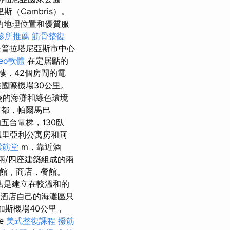
（Cambris）。
的地理位置和優質服
診所推薦
筋骨整復
是普拉塔尼亞斯市中心
seo軟體
在定居點​​的
樓，42個房間的電
距離國際機場30公里。
慢的海灘和綠色環境
首都，帕爾馬巴
五台電梯，130臥
佩里亞利公寓房和阿
鬆筋堂
m，靠近酒
由兩/四座建築組成的兩
館，商店，餐館。
酒店是建立在較溫和的
該酒店自己的海灘區只
加斯機場40公里，
re
美式整復課程
撥筋