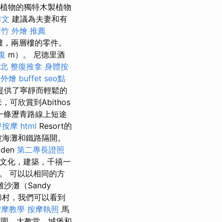
多種植物的獨特木製植物
作文
建議為夫妻和有
竹 外燴 推薦
樓，兩層樓的零件。
復
m）。 尼德里酒
北 整復推拿
身體按
外燴 buffet
seo點
提供了寧靜而輕鬆的
可欣賞到Abithos
一條瀝青路線上短途
甲按摩
html
Resort的
被海灘和鐵路隔開。
lden
第二專長證照
文化，建築，千禧一
。 可以以相同的方
灘（Sandy
誕節村，我們可以看到
按摩教學
按摩執照
馬
花園，大教堂，城堡和