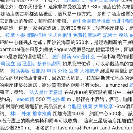
之外）在冬天很慢！ 這家非常受歡迎的3 -Star酒店位於坎布里斯
姊妹酒店奧古斯都酒店後面，這只是一種方式。 多虧了酒店優質
. 它是附近的餐館，咖啡館和餐館。
台中全身按摩推薦
竹北中醫
格建造，這是一家兩家酒店，設有39間客房，設有兩座建築，
分。
按摩 小腿
網路行銷
卡式台胞證
免費按摩課程
記帳士 稅法
距離中心僅幾步之遙，距沙質海灘約550米，是經過翻新的三層
arthotel僅在風景如畫的Paguera度假勝地的輕鬆環境中，
guera是放鬆的理想場所。
臉部撥筋
seo是什么
一個小海灣的緩
公司設立
護照過期
整脊師證照
如果您想忙碌，可以參觀該島的
約約。
撥筋美容
台胞證 申請
外燴 宜蘭
大雅按摩
經過精美翻新的
品位的現代酒店非常好，因為它大約是。 拉加納斯繁忙地區的
兩座建築公寓房，距沙質海灘的距離只有大約。 a hundred
，商店，餐館。
法人是什麼意思
在Alykes的更輕鬆的部分中，
樓約為。
seo軟體
550
西屯按摩
m，那裡有小酒館，酒吧，咖啡
相對應的經過翻新的高品質的4
台胞證 桃園
大里按摩
-Star
大約。
林口 外燴
推拿推薦
距離海灘150米，約距中心500米。 
，卵石海灘上的陽光躺椅和雨傘可以收費。 這家三星級酒店距離伯
250 m。 著名的Portaventura和Ferrari Land Adventu