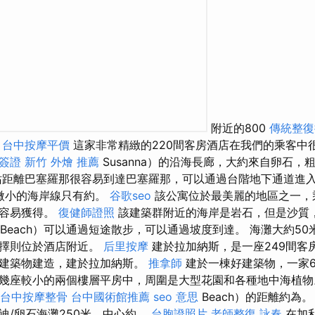
附近的800
傳統整復
。
台中按摩平價
這家非常精緻的220間客房酒店在我們的乘客中
簽證
新竹 外燴 推薦
Susanna）的沿海長廊，大約來自卵石，
距離巴塞羅那很容易到達巴塞羅那，可以通過台階地下通道進
/微小的海岸線只有約。
谷歌seo
該公寓位於最美麗的地區之一，
很容易獲得。
復健師證照
該建築群附近的海岸是岩石，但是沙質
Beach）可以通過短途散步，可以通過坡度到達。 海灘大約5
選擇則位於酒店附近。
后里按摩
建於拉加納斯，是一座249間客
個建築物建造，建於拉加納斯。
推拿師
建於一棟好建築物，一家6
幾座較小的兩個樓層平房中，周圍是大型花園和各種地中海植
台中按摩整骨
台中國術館推薦
seo 意思
Beach）的距離約為
迪/卵石海灘250米，中心約。
台胞證照片
老師整復 詠春
在加