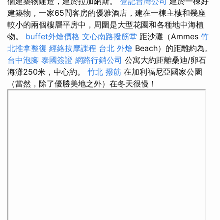
個建築物建造，建於拉加納斯。
登記台灣公司
建於一棟好
建築物，一家65間客房的優雅酒店，建在一棟主樓和幾座
較小的兩個樓層平房中，周圍是大型花園和各種地中海植
物。
buffet外燴價格
文心南路撥筋堂
距沙灘（Ammes
竹
北推拿整復
經絡按摩課程
台北 外燴
Beach）的距離約為。
台中泡腳
泰國簽證
網路行銷公司
公寓大約距離桑迪/卵石
海灘250米，中心約。
竹北 撥筋
在加利福尼亞國家公園
（當然，除了優勝美地之外）在冬天很慢！