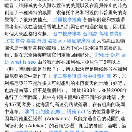
喧囂，維蘇威的令人難以置信的美麗以及在龐貝停止的時光
創造了一種獨特的氛圍，索倫托半島和附近的卡普里島的奇
觀得到了很好的補充。
后里按摩推薦
各個年齡段和技能滑
雪者都可以在這個滑雪坡上找到與它們相遇的坡度，因此對
每個人來說都很有趣。
台中按摩排毒
台胞證 高雄
整骨師
北屯 整骨
嘉義 外燴
谷歌seo
腳底按摩證照
大熊高山動物
園也是一種非常棒的體驗，因為中心可以恢復有需要的動
物，並在完全康復時讓它們重新回到野外。
記帳士 課程 高
雄
what is seo
由於我已經在加利福尼亞居住了6年以上
（哇，時間到底是什麼？），所以我決定是時候終於在加利
福尼亞的雪中寫作了！
第二專長證照
台中排毒推薦
不，加
利福尼亞並不是許多人可能想到的永恆夏天的土地（好吧，
也許是南部，但不是整個州）。 建於1983年，並於2008年
進行了全面翻新，其中有1個主體和6座不同的2層建築，共
有157間客房，從海灘到高速公路散落著，在有組織的花園
中遍布。
澳門 台胞證
記帳士 講義 pdf
它的位置非常好，
因為阿德里亞諾斯（Adelianos）只能穿過自己的花園到達
阿德利安（Adelian）的石頭/沙灘，附近的餐館，酒吧，酒