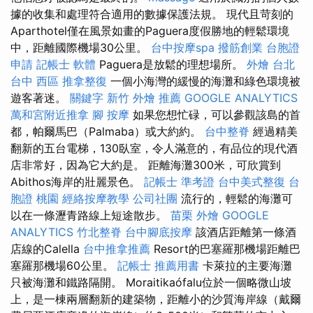
據的收集和處理符合適用的數據保護法規。 現代且苛刻的
Aparthotel僅在風景如畫的Paguera度假勝地的輕鬆環境
中，距離國際機場30公里。
台中按摩spa
撥筋創業
台胞證
申請
記帳士 軟體
Paguera是放鬆的理想場所。
外燴 台北
台中 西區 推拿整復
一個小海灣的緩慢的海灘和綠色環境被
遊客著迷。
關鍵字
新竹 外燴 推薦
GOOGLE ANALYTICS
萬和宮附近推拿
腳 按摩
如果您想忙碌，可以參觀該島的首
都，帕爾馬巴（Palmaba）或大約約。
台中整脊
經過精美
翻新的五台電梯，130臥室，令人滿意的，有品位的現代酒
店非常好，因為它大約是。 距離海灘300米，可欣賞到
Abithos海岸的壯麗景色。
記帳士 準考證
台中美式整復
台
胞證 桃園
經絡按摩教學
公司社團
流行的，輕鬆的海灘可
以在一條瀝青路線上短途散步。
苗栗 外燴
GOOGLE
ANALYTICS
竹北整脊
台中腳底按摩
該酒店距離第一條酒
店線的Calella
台中推拿推薦
Resort的巴塞羅那機場距離巴
塞羅那機場60公里。
記帳士 推薦用書
卡萊拉的主要海灘
只被海灘和鐵路隔開。 Moraitikaófalu位於一個略微山坡
上，是一棟兩層翻新的建築物，距離小的沙質海岸線（戴爾