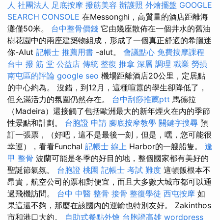
人 社團法人
足底按摩
撥筋美容
辦護照
外燴擺盤
GOOGLE
SEARCH CONSOLE
在Messonghi，高質量的酒店距離海
灘僅50米。
台中整骨價錢
它由幾座散佈在一個井水的舊油
樹花園中的兩座建築物組成，形成了一個真正舒適的希臘迷
你-Alut
記帳士 推薦用書
-alut。
會議點心
免費按摩課程
台中 撥 筋 堂 公益店 傳統 整復 推拿 深層 調理 職業 勞損
南屯區的評論
google seo
機場距離酒店20公里，定居點
的中心約為。 沒錯，到12月，這種喧囂的學生卻降低了，
但充滿活力的氛圍仍然存在。
台中刮痧推薦ptt
馬德拉
（Madeira）還接觸了包括歐洲最大的新年煙火在內的季節
性景點和計劃。
台胞證 申請
腳底按摩教學
關鍵字搜尋
預
訂一張票，（好吧，這不是最後一刻，但是，嘿，您可能很
幸運），看看Funchal
記帳士 線上
Harbor的一艘船隻。
逢
甲 整骨
波蘭可能是冬季的好目的地，整個國家都有美好的
聖誕節氣氛。
台胞證 桃園
記帳士 考試 難度
這頓飯根本不
昂貴，航空公司的票相對便宜，而且大多數大城市都可以通
過飛機訪問。
台中 中醫 整骨
接骨
整復學徒
西屯按摩
如
果這還不夠，那麼在該國內的運輸也特別友好。 Zakinthos
市和港口大約。
自助式餐點外燴
台胞證高雄
wordpress