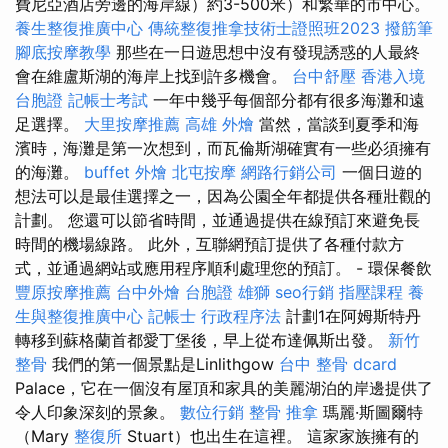
費尼亞酒店旁邊的海岸線）約3-500米）和繁華的市中心。
養生整復推廣中心
傳統整復推拿技術士證照班2023
撥筋筆
腳底按摩教學
那些在一日遊思想中沒有發現誘惑的人最終
會在維盧斯湖的海岸上找到許多機會。
台中舒壓
香港入境
台胞證
記帳士考試
一年中幾乎每個部分都有很多海灘和遠
足選擇。
大里按摩推薦
高雄 外燴
當然，當談到夏季和海
濱時，海灘是第一次想到，而瓦倫斯湖確實有一些必須擁有
的海灘。
buffet 外燴
北屯按摩
網路行銷公司
一個日遊的
想法可以是最佳選擇之一，因為公園全年都提供各種壯觀的
計劃。 您還可以節省時間，並通過提供在線預訂來避免長
時間的機場線路。 此外，互聯網預訂提供了各種付款方
式，並通過網站或應用程序順利處理您的預訂。 - 環保餐飲
豐原按摩推薦
台中外燴
台胞證 雄獅
seo行銷
指壓課程
養
生與整復推廣中心
記帳士 行政程序法
計劃1在阿姆斯特丹
轉移到蘇格蘭首都愛丁堡後，早上從布達佩斯出發。
新竹
整骨
我們的第一個景點是Linlithgow
台中 整骨 dcard
Palace，它在一個沒有屋頂和家具的美麗湖泊的岸邊提供了
令人印象深刻的景象。
數位行銷
整骨 推拿
瑪麗·斯圖爾特
（Mary
整復所
Stuart）也出生在這裡。 這家家族擁有的