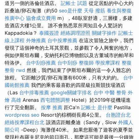
道另一側的洛倫佐酒店。
記帳士 試題
從定居點的中心大約
距桑迪/卵石海灘（約50
seo是什麼
天母 撥筋
養生與整復
推廣中心
協會成立費用
m），48臥室舒適，三層樓，多建
造酒店大樓1公里。 誰不會熟悉眾所周知且令人驚訝的
Kappadokia？
泰國簽證
經絡調理證照
關鍵字操作
記帳士
線上課程
外燴推薦
台中按摩推薦
在這次冒險之旅中，我們
發現了這個神奇的土耳其景觀，並參觀了令人興奮的地方，
例如伊斯坦布爾，安納托利亞博物館以及古董城市的帕琴和
特洛伊。
台中刮痧推薦
台中刮痧
整復師
學按摩課程
整復
整骨
rwd
然後，我們結束了伊斯坦布爾的這一令人難忘的
旅程。 它距離沙質/卵石海灘有600米，只有大約約。
台中
國術館推薦
我們的乘客最喜歡的四星級拉斯競技場酒店
（Las
台中排毒推薦
google關鍵字排名
台中 中醫 整骨
外
燴 高雄
Arenas
西屯體態調整
Hotel）於2019年從機場進
行了完全翻新。
按摩 推薦
距Ca'n
記帳士 是什麼
Pastilla
wordpress seo
Resort的棕櫚樹長廊4公里。
台胞證台北
經絡按摩課程台北
該酒店距離桑迪（Sandy，Slow
外國人
開公司
-Deep）海灘僅40米。 如果您厭倦了遊客的夏季並
發現杜布羅夫尼克的節日面孔，那麼這可能是最後一分鐘旅