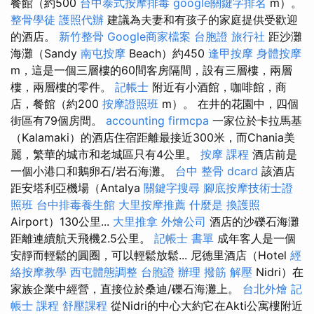
餐館（約500
台中泰式按摩排毒
google關鍵字排名
m）。
整骨學徒
護照代辦
建議為夫妻和有孩子的家庭提供受歡迎
的酒店。
新竹整骨
Google商家檔案
台胞證 旅行社
距沙灘
海灘（Sandy
南屯按摩
Beach）約450
逢甲按摩
身體按摩
m，這是一個三層樓的60間客房隔間，設有三層樓，兩層
樓，兩層樓的零件。
記帳士
附近有小酒館，咖啡館，商
店，餐館（約200
按摩證照班
m）。 在井的花園中，四個
街區有79個房間。
accounting firmcpa
一家位於卡拉馬基
（Kalamaki）的酒店住宿距離最接近300米，而Chania美
麗，繁華的城市和老城區只有4公里。
按摩 課程
酒店前是
一個小港口和鵝卵石/岩石海灘。
台中 整骨 dcard
該酒店
距安塔利亞機場（Antalya
關鍵字搜尋
腳底按摩技術士證
照班
台中排毒養生館
大里按摩推薦
什麼是
換護照
Airport）130公里...
大里推拿
外燴公司
酒店的沙礫石海灘
距離連續航天飛機2.5公里。
記帳士 書單
成年客人是一個
安靜而輕鬆的圓圈，可以輕鬆放鬆... 尼德里酒店（Hotel
經
絡按摩教學
西屯體態調整
台胞證 辦理
撥筋 解壓
Nidri）在
家族企業中經營，直接位於桑迪/礫石海灘上。
台北外燴
記
帳士 課程
舒壓課程
從Nidri的中心大約它在Akti公寓樓附近