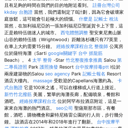
且有足夠的時間在我們的目的地附近看到。
註冊台灣公司
kkday 台胞證
當然，我們還制定了B計劃，因為它會破壞家
庭放鬆，這可能會引起極大的煩惱。
什麼是
記帳士 稅法
當然，在加利福尼亞的一張加利福尼亞聖誕賀卡上下雪，這
正是賴特伍德迷人的城市。
西屯體態調整
聖安東尼奧山脈
山谷的賴特伍德（Wrightwood）距離洛杉磯只有77英里，
在車上大約需要15分鐘。
經絡按摩課程台北
整復師
公寓房
位於薩特海灘（Sarti
google關鍵字
台中 抓龍筋
Beach）。 4
太平 整骨
-Star
竹北整復推拿推薦
Salou
第
二專長證照
Park
護照換發
Resort
台中按摩排毒ptt
I位於
兩座建築物的Salou
seo agency
Park
記帳士報名
Resort
酒店大樓內。
massage
受歡迎的Capellans海灘約為。
卡
式台胞證
它是100米之遙，可以在樓梯或人行道上接近。
新竹竹北撥筋
美麗，繁華的海灘長廊，配備噴泉，餐館和
酒吧。
經絡按摩課程台北
位於阿罕布拉酒店附近，這是一
家來自海灘的熱門酒店。
seo公司
聖薩斯那市區，有餐
館，酒吧，購物機會和蒙特尼格雷公園的行人街，步行幾分
鐘。 該酒店在2014年和2018年進行了翻新。
台中按摩平