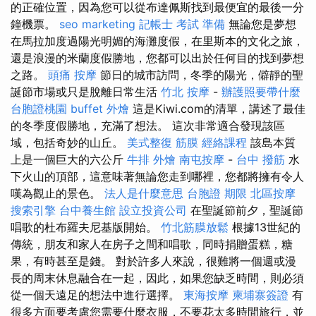
的正確位置，因為您可以從布達佩斯找到最便宜的最後一分
鐘機票。
seo marketing
記帳士 考試 準備
無論您是夢想
在馬拉加度過陽光明媚的海灘度假，在里斯本的文化之旅，
還是浪漫的米蘭度假勝地，您都可以出於任何目的找到夢想
之路。
頭痛 按摩
節日的城市訪問，冬季的陽光，僻靜的聖
誕節市場或只是脫離日常生活
竹北 按摩
-
辦護照要帶什麼
台胞證桃園
buffet 外燴
這是Kiwi.com的清單，講述了最佳
的冬季度假勝地，充滿了想法。 這次非常適合發現該區
域，包括奇妙的山丘。
美式整復 筋膜
經絡課程
該島本質
上是一個巨大的六公斤
牛排 外燴
南屯按摩
-
台中 撥筋
水
下火山的頂部，這意味著無論您走到哪裡，您都將擁有令人
嘆為觀止的景色。
法人是什麼意思
台胞證 期限
北區按摩
搜索引擎
台中養生館
設立投資公司
在聖誕節前夕，聖誕節
唱歌的杜布羅夫尼基版開始。
竹北筋膜放鬆
根據13世紀的
傳統，朋友和家人在房子之間和唱歌，同時捐贈蛋糕，糖
果，有時甚至是錢。 對於許多人來說，很難將一個週或漫
長的周末休息融合在一起，因此，如果您缺乏時間，則必須
從一個天遠足的想法中進行選擇。
東海按摩
柬埔寨簽證
有
很多方面要考慮您需要什麼衣服，不要花太多時間旅行，並