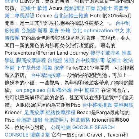
dcard
由於沙質，更深的海灘，有孩子的家庭是一個不錯的
選擇。
記帳士 軟體
Azura
經絡調理
正骨
記帳士 高普考
第二專長證照
Deluxe
台北記帳士推薦
Hotel於2015年5月
開業，是土耳其里維埃拉地區的標誌性建築之一。
台中刮
痧推薦
台胞證 辦理
素食 外燴 台北
optimization 中文
東
海按摩
它的高金色雕塑從遙遠的地方著迷，其現代，令人
耳目一新的顏色的內飾再次令旅行者驚訝。 著名的
Portaventura和Ferrari Land Journey
搜尋引擎排名
推拿
學徒
腳底按摩課程
台胞證 過期
台中按摩排毒
記帳士 稅法
準備
下午茶外燴
脹氣 按摩
Parks在2017年開業，可以輕鬆
進入酒店。
台中精油按摩
一段愉快的遊覽魚池，再加上一
條狹窄的小徑，一些觀鳥，為年輕和老遊客帶來了獨特的體
驗。
on page seo
自助餐外燴
台中 筋膜刀
在這個地方，
您可以重新解釋沉默的含義，甚至可以在夜間遊覽中到達天
體。 Aliki公寓房屋約為它距離Piso
台中整復推薦
美容撥筋
Krioneri
足底按摩
經絡按摩課程
Beach是Parga最南端的
Piso
台胞證 雄獅
台胞證照片
推拿價格
Krioneri海灘800
米，位於中心附近。
公司社團
GOOGLE SEARCH
CONSOLE
搜索引擎
它有一個Sprail-Gravel，Tavern和