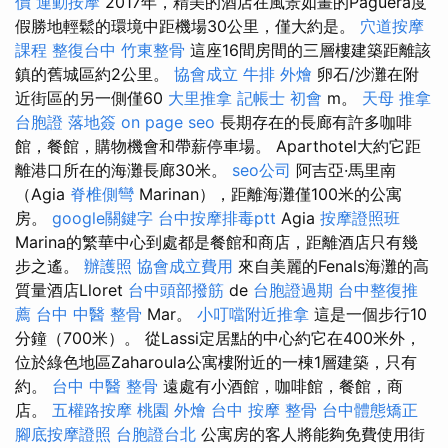
價
運動按摩
2017年，精美的酒店在風景如畫的Paguera度
假勝地輕鬆的環境中距機場30公里，僅大約是。
穴道按摩
課程
整復台中
竹東整骨
這座16間房間的三層樓建築距離該
鎮的舊城區約2公里。
協會成立
牛排 外燴
卵石/沙灘在附
近街區的另一側僅60
大里推拿
記帳士 初會
m。
天母 推拿
台胞證 落地簽
on page seo
長期存在的長廊有許多咖啡
館，餐館，購物機會和帶薪停車場。 Aparthotel大約它距
離港口所在的海灘長廊30米。
seo公司
阿吉亞·馬里南
（Agia
脊椎側彎
Marinan），距離海灘僅100米的公寓
房。
google關鍵字
台中按摩排毒ptt
Agia
按摩證照班
Marina的繁華中心到處都是餐館和商店，距離酒店只有幾
步之遙。
辦護照
協會成立費用
來自美麗的Fenals海灘的高
質量酒店Lloret
台中頭部撥筋
de
台胞證過期
台中整復推
薦
台中 中醫 整骨
Mar。
小叮噹附近推拿
這是一個步行10
分鐘（700米）。 從Lassi定居點的中心約它在400米外，
位於綠色地區Zaharoula公寓樓附近的一棟1層建築，只有
約。
台中 中醫 整骨
遠處有小酒館，咖啡館，餐館，商
店。
五權路按摩
桃園 外燴
台中 按摩 整骨
台中體態矯正
腳底按摩證照
台胞證台北
公寓房的客人將能夠免費使用街