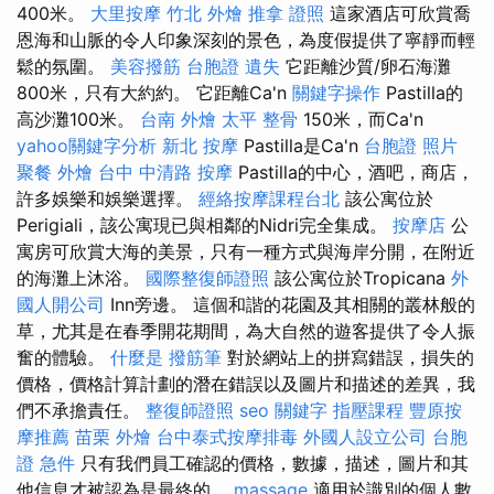
400米。
大里按摩
竹北 外燴
推拿 證照
這家酒店可欣賞喬
恩海和山脈的令人印象深刻的景色，為度假提供了寧靜而輕
鬆的氛圍。
美容撥筋
台胞證 遺失
它距離沙質/卵石海灘
800米，只有大約約。 它距離Ca'n
關鍵字操作
Pastilla的
高沙灘100米。
台南 外燴
太平 整骨
150米，而Ca'n
yahoo關鍵字分析
新北 按摩
Pastilla是Ca'n
台胞證 照片
聚餐 外燴
台中 中清路 按摩
Pastilla的中心，酒吧，商店，
許多娛樂和娛樂選擇。
經絡按摩課程台北
該公寓位於
Perigiali，該公寓現已與相鄰的Nidri完全集成。
按摩店
公
寓房可欣賞大海的美景，只​​有一種方式與海岸分開，在附近
的海灘上沐浴。
國際整復師證照
該公寓位於Tropicana
外
國人開公司
Inn旁邊。 這個和諧的花園及其相關的叢林般的
草，尤其是在春季開花期間，為大自然的遊客提供了令人振
奮的體驗。
什麼是
撥筋筆
對於網站上的拼寫錯誤，損失的
價格，價格計算計劃的潛在錯誤以及圖片和描述的差異，我
們不承擔責任。
整復師證照
seo 關鍵字
指壓課程
豐原按
摩推薦
苗栗 外燴
台中泰式按摩排毒
外國人設立公司
台胞
證 急件
只有我們員工確認的價格，數據，描述，圖片和其
他信息才被認為是最終的。
massage
適用於識別的個人數