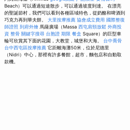
Beach）可以通過短途散步，可以通過坡度到達。 在漂亮
的聖誕節村，我們可以看到各種區域特色，從奶酪和啤酒到
巧克力再到華夫餅。
大里按摩推薦
協會成立費用
國際整復
師證照
到府外燴
馬薩廣場（Massa
西屯肩頸放鬆
外商投
資
整骨
關鍵字搜尋
台胞證 期限
餐盒
Square）的巨型車
輪可欣賞其下面的花園，大教堂，城堡和大海。
台中喬骨
台中西屯區按摩推薦
它距離海灘50米，位於尼德里
（Nidri）中心，那裡有許多餐館，超市，麵包店和自動取
款機。