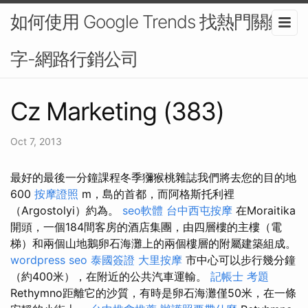
如何使用 Google Trends 找熱門關鍵
字-網路行銷公司
Cz Marketing (383)
Oct 7, 2013
最好的最後一分鐘課程冬季獼猴桃雜誌我們將去您的目的地
600
按摩證照
m，島的首都，而阿格斯托利裡
（Argostolyi）約為。
seo軟體
台中西屯按摩
在Moraitika
開頭，一個184間客房的酒店集團，由四層樓的主樓（電
梯）和兩個山地鵝卵石海灘上的兩個樓層的附屬建築組成。
wordpress seo
泰國簽證
大里按摩
市中心可以步行幾分鐘
（約400米），在附近的公共汽車運輸。
記帳士 考題
Rethymno距離它的沙質，有時是卵石海灘僅50米，在一條