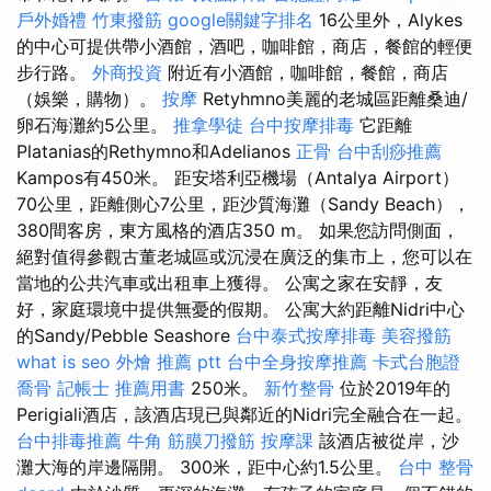
戶外婚禮
竹東撥筋
google關鍵字排名
16公里外，Alykes
的中心可提供帶小酒館，酒吧，咖啡館，商店，餐館的輕便
步行路。
外商投資
附近有小酒館，咖啡館，餐館，商店
（娛樂，購物）。
按摩
Retyhmno美麗的老城區距離桑迪/
卵石海灘約5公里。
推拿學徒
台中按摩排毒
它距離
Platanias的Rethymno和Adelianos
正骨
台中刮痧推薦
Kampos有450米。 距安塔利亞機場（Antalya Airport）
70公里，距離側心7公里，距沙質海灘（Sandy Beach），
380間客房，東方風格的酒店350 m。 如果您訪問側面，
絕對值得參觀古董老城區或沉浸在廣泛的集市上，您可以在
當地的公共汽車或出租車上獲得。 公寓之家在安靜，友
好，家庭環境中提供無憂的假期。 公寓大約距離Nidri中心
的Sandy/Pebble Seashore
台中泰式按摩排毒
美容撥筋
what is seo
外燴 推薦 ptt
台中全身按摩推薦
卡式台胞證
喬骨
記帳士 推薦用書
250米。
新竹整骨
位於2019年的
Perigiali酒店，該酒店現已與鄰近的Nidri完全融合在一起。
台中排毒推薦
牛角 筋膜刀撥筋
按摩課
該酒店被從岸，沙
灘大海的岸邊隔開。 300米，距中心約1.5公里。
台中 整骨