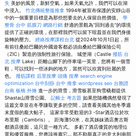
失
美妙的風景，新鮮空氣，如果天氣允許，我們可以在湖
中浸入。
竹北傳統整復推拿
1994年被宣布保護的安靜山谷
中的一個重要目標是為那些想要去的人保留自然價值。
學
整骨
台中 筋膜刀
網路行銷
舒適的景觀為“回到過去”的環境
提供了正確的環境，在那裡我們可以留下喧囂並在我們身後
旋轉的壓力。
經絡按摩課程台北
從2024年10月1日起，所
有前往桑給巴爾的外國遊客都必須由桑給巴爾保險公司
（ZIC）製造的強制性旅行保險。 城堡湖（Castle
撥筋
台
北 按摩
Lake）距離山腳下的停車場一英里，您將有一個雪
鞋，可以找到一些冰鉤的地方，當然可以欣賞到壯麗的景
色。
撥筋課程
后里按摩
頭痛 按摩
search engine
optimization
台中刮痧
台中 推拿
wordpress seo
台胞證
台南
板橋 外燴
進一步的滑雪，滑雪板甚至狗雪橇都提供
Shasta山滑雪公園。
記帳士 考古題
如果您隨機偶然發現了
這篇文章並在冬季賺取更多的空間，請查看美國其他冬季週
末度假的龐大帖子。 這家非常受歡迎的3 -Star酒店位於坎
布里斯（Cambris）。 距海灘50米，在其姊妹酒店奧古斯
都酒店後面，這只是一種方式。 多虧了酒店優質的地理位
置和優質服務，您應該推薦它... 那不勒斯真正的意大利南部