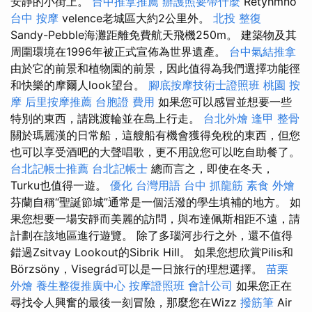
安靜的小街上。
台中推拿推薦
辦護照要帶什麼
Retyhmno
台中 按摩
velence老城區大約2公里外。
北投 整復
Sandy-Pebble海灘距離免費航天飛機250m。 建築物及其
周圍環境在1996年被正式宣佈為世界遺產。
台中氣結推拿
由於它的前景和植物園的前景，因此值得為我們選擇功能徑
和快樂的摩爾人look望台。
腳底按摩技術士證照班
桃園 按
摩
后里按摩推薦
台胞證 費用
如果您可以感冒並想要一些
特別的東西，請跳渡輪並在島上行走。
台北外燴
逢甲 整骨
關於瑪麗漢的日常船，這艘船有機會獲得免稅的東西，但您
也可以享受酒吧的大聲唱歌，更不用說您可以吃自助餐了。
台北記帳士推薦
台北記帳士
總而言之，即使在冬天，
Turku也值得一遊。
優化 台灣用語
台中 抓龍筋
素食 外燴
芬蘭自稱“聖誕節城”通常是一個活潑的學生填補的地方。 如
果您想要一場安靜而美麗的訪問，與布達佩斯相距不遠，請
計劃在該地區進行遊覽。 除了多瑙河步行之外，還不值得
錯過Zsitvay Lookout的Sibrik Hill。 如果您想欣賞Pilis和
Börzsöny，Visegrád可以是一日旅行的理想選擇。
苗栗
外燴
養生整復推廣中心
按摩證照班
會計公司
如果您正在
尋找令人興奮的最後一刻冒險，那麼您在Wizz
撥筋筆
Air