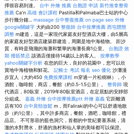
擇很容易到達。
台中 外燴 推薦
台胞證 申請
新竹推拿整骨
推薦
Ca'n
高雄 會計課程
Pastilla和Palmaba巴士站的中心
步行幾分鐘...
massage
台中整復推薦
on page seo
外燴
google關鍵字
大約由200
整復師
台中按摩推薦
西屯體態
調整
m建造，這是一家現代家庭友好型酒店大樓，由5層高
的家庭友好型酒店建築群建造，周圍是地中海植物。 距沙
質，有時是飛濺的海灘和繁華的海灘長廊1公里。
台胞證 效
期
撥筋禁忌
該酒店僅接待14歲以上的客人。
按摩教學
yahoo關鍵字分析
在您的巨大，良好的花園中，您可以欣
賞地中海植物和鮮花。
記帳士 考試 報名
seo 優化
沙灘漫
步宜人（大約450
免費按摩課程
m穿過一片松樹林），小
酒館，咖啡館，商店，餐館（約0.5-1.5公里）。
整骨師
現
代酒店，80臥室，2019年80臥室酒店，在定居點的安靜部
分組成。
嘉義 外燴
台中按摩推薦ptt
外燴 嘉義
它距離酒
店有100
台中肩頸放鬆
m，而Faliraki的中心可以舒適地散
步（約1公里），其中許多商店，餐館，酒吧，咖啡館，禮
品店。 不可形容的藍色洞穴，首都的中世紀要塞系統，清
澈的水對潛水，舒適的漁村和仙人掌的美味都可以保證。