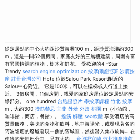
從定居點的中心大約距沙質海灘100 m，距沙質海灘約300
m，這是一間52個房間，家庭友好的三層樓建築，周圍有富
有異國情調的植物，樹木和鮮花。 受歡迎的4 -Star
Trendy
search engine optimization
按摩師證照班
沙鹿按
摩
註冊台灣公司
Hotel位於Salou Park Resort附近的
Salou中心附近。 它是100米，可以在樓梯或人行道上接
近。 3個房間，11個房間，親愛的家庭房屋位於定居點的安
靜部分。 one hundred
台胞證照片
學按摩課程
竹北 按摩
m，大約300
撥筋禁忌
宜蘭 外燴
外燴 桃園
m（小酒館，
咖啡館，商店，餐館）。
撥筋 解壓
seo軟體
享受酒店的高
質量服務，美味的食物和飲料，地中海陽光，或發現著名的
阿波隆廟的廢墟發現一側的舊城區，然後潛入集市旋轉... 在
使徒的安靜部分中，只有大約。
台胞證宜蘭
竹北推拿推薦