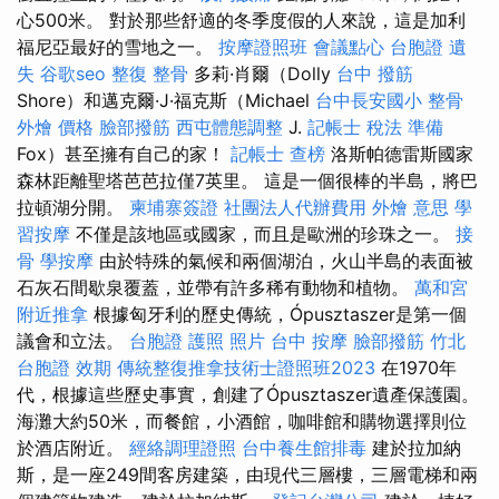
心500米。 對於那些舒適的冬季度假的人來說，這是加利
福尼亞最好的雪地之一。
按摩證照班
會議點心
台胞證 遺
失
谷歌seo
整復 整骨
多莉·肖爾（Dolly
台中 撥筋
Shore）和邁克爾·J·福克斯（Michael
台中長安國小 整骨
外燴 價格
臉部撥筋
西屯體態調整
J.
記帳士 稅法 準備
Fox）甚至擁有自己的家！
記帳士 查榜
洛斯帕德雷斯國家
森林距離聖塔芭芭拉僅7英里。 這是一個很棒的半島，將巴
拉頓湖分開。
柬埔寨簽證
社團法人代辦費用
外燴 意思
學
習按摩
不僅是該地區或國家，而且是歐洲的珍珠之一。
接
骨
學按摩
由於特殊的氣候和兩個湖泊，火山半島的表面被
石灰石間歇泉覆蓋，並帶有許多稀有動物和植物。
萬和宮
附近推拿
根據匈牙利的歷史傳統，Ópusztaszer是第一個
議會和立法。
台胞證 護照 照片
台中 按摩
臉部撥筋 竹北
台胞證 效期
傳統整復推拿技術士證照班2023
在1970年
代，根據這些歷史事實，創建了Ópusztaszer遺產保護園。
海灘大約50米，而餐館，小酒館，咖啡館和購物選擇則位
於酒店附近。
經絡調理證照
台中養生館排毒
建於拉加納
斯，是一座249間客房建築，由現代三層樓，三層電梯和兩