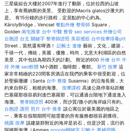
三星級綜合大樓於2007年進行了翻新，位於拉西的山坡
上，享有喬納斯的美景。 受歡迎的Macris gialos沙灘大約
是。 有15分鐘的步行路程，定居點的中心約為。
KárolyBridge，Vencsel
餐點外燴
整骨師
Square，
Golden
南屯推拿
台中 中醫 整骨
seo services
外燴公司
台胞證 台北
關鍵字
整脊師證照
美容撥筋
台中按摩排毒ptt
Street，當然還有啤酒！
記帳士 進修
藝術，文化，建築，
千禧一代，傳統，美麗，優雅，時尚，北意大利湖區的自然
美景，其中包括為期四天的計劃。 附近的800
外燴 台中
牛
排 外燴
seo軟體
M小酒館，咖啡館，餐館。
新竹 按摩
這
家非常精緻的220間客房酒店在我們的乘客中很受歡迎，位
於聖蘇珊娜（Santa
台中 整復
Susanna）的沿海長廊，大
約來自卵石，粗糙的海灘。
按摩課程
高速公路停靠站距離
巴塞羅那很容易到達巴塞羅那，可以通過台階地下通道進入
海灘。
整脊師證照
400米，而沙質/微小的海岸線只有約。
台胞證 護照 照片
台中 推拿
該公寓位於最美麗的地區之
一，乘客在假期期間可能需要的所有服務都很容易獲得。
桃園 按摩
該建築群附近的海岸是岩石，但是沙質，流行的
阿姆斯海灘（Ammes
google關鍵字
記帳士 要補習嗎