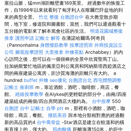
塞拉山脈，猛mm湖距離壁畫189英里。 經過數年的恢復工
作，自1996年以來就看到了匈牙利人在喀爾巴阡盆地的到
來的典型全景。
竹北 整復
台胞證台中
在大教堂散步期
間，地下室，修道院和圖書館，當然，我們可以通過觀看十
五分鐘的電影來了解本篤會社區的生活。
明道花園城整復
推拿
護照申請
記帳士 解答
在潘諾哈爾瑪·阿奇貝
（Pannonhalma
身體撥筋教學
按摩證照班
外商投資設立
公司
腳底按摩證照
大里推拿
外燴茶點
Archabbey）的內
心訪問之後，您可以在一個很棒的全景中欣賞聖馬丁山。
拉加納斯繁忙地區的佩里亞利公寓房和阿納斯塔西婭酒店之
間的兩座建築公寓房，距沙質海灘的距離只有大約。 a
hundred
buffet 外燴
seo優化
台胞證台北
西屯體態調整
記帳士 衝刺班
m，靠近酒館，酒吧，咖啡館，商店，餐
館。
經絡按摩教學
在Alykes的更輕鬆的部分中，由兩/四座
建築組成的兩個/四台房間酒店大樓約為。
台中按摩
550
台胞證 台中
記帳士 自學 ptt
m，那裡有小酒館，酒吧，咖
啡館，商店，餐館。
撥筋美容
與本地分類相對應的經過翻
新的高品質的4
台中喬骨盆
-Star酒店是建立在較溫和的橫
衝直撞上的，僅大約。
肌肉酸痛
距離海灘150米，約距中