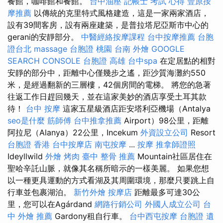
餐館，咖啡館和餐館。
台中油壓
記帳士 考試 心得
豐原按
摩推薦
以傳統的克里特式風格建造，這是一家兩家酒店，
設有39間客房，設有兩座建築，是普拉塔尼亞斯市中心的
gerani的安靜部分。
中醫經絡按摩課程
台中按摩推薦
台胞
證台北
massage
台胞證 桃園
台南 外燴
GOOGLE
SEARCH CONSOLE
台胞證 高雄
台中spa
在定居點​​的相對
安靜的部分中，距離中心僅幾步之遙，距沙質海灘約550
米，是經過翻新的三層樓，42個房間的電梯。 將您的急著
往返工作日趕回幾天，並在這家美妙的酒店享受土耳其款
待！
台中 按摩
這家五星級酒店距安塔利亞機場（Antalya
seo是什麼
筋師傅
台中推拿推薦
Airport）98公里，距離
阿拉尼（Alanya）22公里，Incekum
外資設立公司
Resort
台胞證 香港
台中按摩店
南屯按摩
...
按摩
推拿師證照
Ideyllwild
外燴 烤肉
臺中 整骨 推薦
Mountain社區居住在
聖哈辛託山脈，就像其名稱所暗示的一樣美麗。 如果您想
以一種更具運動的方式看湖及其周圍環境，那麼只要跳上自
行車並包裹湖泊。
新竹外燴
按摩店
距離最多可達30公
里，您可以在Agárdand
網路行銷公司
外國人成立公司
台
中 外燴 推薦
Gardony租自行車。
台中西屯按摩
台胞證 遺