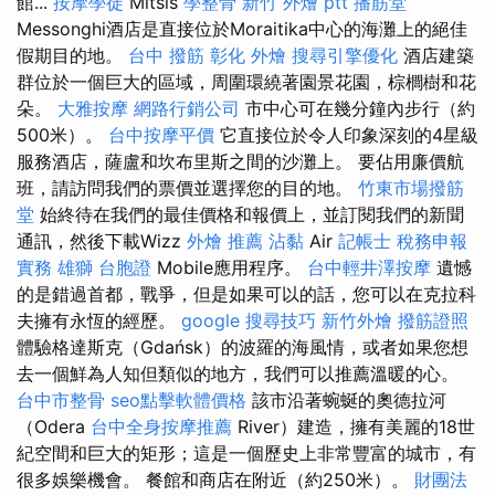
館...
按摩學徒
Mitsis
學整骨
新竹 外燴 ptt
播筋堂
Messonghi酒店是直接位於Moraitika中心的海灘上的絕佳
假期目的地。
台中 撥筋
彰化 外燴
搜尋引擎優化
酒店建築
群位於一個巨大的區域，周圍環繞著園景花園，棕櫚樹和花
朵。
大雅按摩
網路行銷公司
市中心可在幾分鐘內步行（約
500米）。
台中按摩平價
它直接位於令人印象深刻的4星級
服務酒店，薩盧和坎布里斯之間的沙灘上。 要佔用廉價航
班，請訪問我們的票價並選擇您的目的地。
竹東市場撥筋
堂
始終待在我們的最佳價格和報價上，並訂閱我們的新聞
通訊，然後下載Wizz
外燴 推薦
沾黏
Air
記帳士 稅務申報
實務
雄獅 台胞證
Mobile應用程序。
台中輕井澤按摩
遺憾
的是錯過首都，戰爭，但是如果可以的話，您可以在克拉科
夫擁有永恆的經歷。
google 搜尋技巧
新竹外燴
撥筋證照
體驗格達斯克（Gdańsk）的波羅的海風情，或者如果您想
去一個鮮為人知但類似的地方，我們可以推薦溫暖的心。
台中市整骨
seo點擊軟體價格
該市沿著蜿蜒的奧德拉河
（Odera
台中全身按摩推薦
River）建造，擁有美麗的18世
紀空間和巨大的矩形；這是一個歷史上非常豐富的城市，有
很多娛樂機會。 餐館和商店在附近（約250米）。
財團法