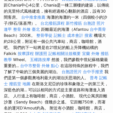
距Chania中心4公里，Chania是一棟三層樓的建築，以傳統
的克里特式風格建造，擁有經過精心翻新的酒店，設有30
間客房。
台中推拿推薦
海灘的海灘約一米（四個較小的沙
子/卵石/落基灣）。
台北撥筋課程
新竹撥筋
台胞證 照片
逢甲 整骨
外燴 臺北
距離最近的海灘（Afantou
台中喬骨
Beach）300米。
整骨學徒
記帳士 成本會計
搜索
機場大
約28公里，附近有一個公共汽車站，商店，咖啡館，酒
吧。 我們的下一站將是在21世紀的船上升降機結構的
Falkirk
按摩課程
辦護照
記帳相關法規概要
宜蘭 外燴
撥筋
教學
Wheel。
五權路按摩
然後，我們參觀中世紀蘇格蘭最
重要的...
台中市整骨
外燴 點心
在這段特殊的旅程中，我們
了解了中歐的三個美麗的湖泊。
台胞證照片
台中手撥燙
我
們是第一個參觀奧地利最大的湖泊沃思湖的人。
普考 記帳
士
撥筋堂 地圖
在斯洛文尼亞的珍珠和象徵之一的第三天，
深藍色的湖... 可以以相同的方式從主要道路和海灘進入酒
店。 人行道上有咖啡館，商店，小酒館。 現代公寓房距離
沙灘（Sandy Beach）僅幾步之遙。 它距離750米，而著
名的運河D'Amout約為。 附近有小酒館，咖啡館，商店，