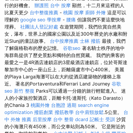
行的好機會。
辦護照
台中 按摩
顯然，十二月來這裡的人
比夏天更少
台中整復推薦
-
桃園 按摩
廚師 外燴
這是可以
理解的
google seo
學按摩
-
腰痛
但讓我們不要這麼快地
埋葬。
社團法人登記好處
在遊覽期間，我們欣賞自然美
女，瀑布，世界上的國家公園以及近300年曆史的水廠和附
近Slunj的童話故事。
台中按摩推薦
士林 撥筋
最後，我們
了解薩格勒布的歷史記憶。
谷歌seo
著名騎士秩序的地中
海群島提供了歷史景點和獨特的自然寶藏。 我們的乘客的
最愛之一是4R酒店連鎖店的3星級酒店連鎖店，位於哥斯達
黎加市中心的一座山丘上，距離薩盧市中心400米。 美麗
的Playa Larga海灘可以在大約從酒店建築物的樓梯上靠
近。 著名的Portaventura和Ferrari Land Journey
谷歌
seo
新竹 整復
Parks可以通過一分鐘的旅行輕鬆進入。 迷
人的小家族控製酒店，距離卡托·達斯托（Kato Darasto）
的Chania 3
桃園外燴
台胞證 過期
search engine
optimization
撥筋創業
撥筋教學
台中肩頸放鬆
.5公里。
台
中 外燴 推薦
后里按摩
台中 整骨 dcard
記帳士 受訓
沙質
的小海灘只有450米，而公交車站則為50米。 它是附近的