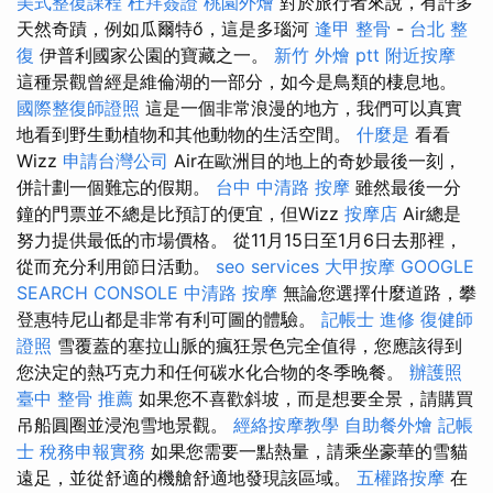
美式整復課程
杜拜簽證
桃園外燴
對於旅行者來說，有許多
天然奇蹟，例如瓜爾特ő，這是多瑙河
逢甲 整骨
-
台北 整
復
伊普利國家公園的寶藏之一。
新竹 外燴 ptt
附近按摩
這種景觀曾經是維倫湖的一部分，如今是鳥類的棲息地。
國際整復師證照
這是一個非常浪漫的地方，我們可以真實
地看到野生動植物和其他動物的生活空間。
什麼是
看看
Wizz
申請台灣公司
Air在歐洲目的地上的奇妙最後一刻，
併計劃一個難忘的假期。
台中 中清路 按摩
雖然最後一分
鐘的門票並不總是比預訂的便宜，但Wizz
按摩店
Air總是
努力提供最低的市場價格。 從11月15日至1月6日去那裡，
從而充分利用節日活動。
seo services
大甲按摩
GOOGLE
SEARCH CONSOLE
中清路 按摩
無論您選擇什麼道路，攀
登惠特尼山都是非常有利可圖的體驗。
記帳士 進修
復健師
證照
雪覆蓋的塞拉山脈的瘋狂景色完全值得，您應該得到
您決定的熱巧克力和任何碳水化合物的冬季晚餐。
辦護照
臺中 整骨 推薦
如果您不喜歡斜坡，而是想要全景，請購買
吊船圓圈並浸泡雪地景觀。
經絡按摩教學
自助餐外燴
記帳
士 稅務申報實務
如果您需要一點熱量，請乘坐豪華的雪貓
遠足，並從舒適的機艙舒適地發現該區域。
五權路按摩
在