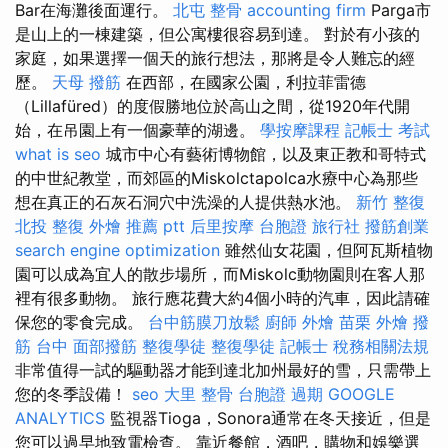
Bar在海灘後面運行。
北屯 整骨
accounting firm
Parga市
是山上的一棟建築，但公寓樓很容易到達。 對於有小孩的
家庭，如果選擇一個天的旅行想法，那將是令人難忘的經
歷。
天母 撥筋
在西部，在國家公園，利拉菲雷德
（Lillafüred）的度假勝地位於高山之間，從1920年代開
始，在吊園上有一個豪華的湖邊。
學按摩課程
記帳士 考試
what is seo
城市中心有藝術博物館，以及東正教和哥特式
的中世紀教堂，而郊區的Miskolctapolca水療中心為那些
想在真正的石灰石洞穴中洗澡的人提供熱水池。
新竹 整復
北投 整復
外燴 推薦 ptt
后里按摩
台胞證 旅行社
撥筋創業
search engine optimization
雖然仙女花園，但阿瓦斯植物
園可以成為宜人的散步場所，而Miskolc動物園則在客人那
裡有很多動物。 旅行應花費大約4個小時的汽車，因此請確
保您的零食完成。
台中筋膜刀放鬆
廚師 外燴
苗栗 外燴
撥
筋 台中
面部撥筋
整復學徒
整復學徒
記帳士 稅務相關法規
非常值得一試的驅動器才能到達北加州最好的雪，只需帶上
您的冬季設備！
seo
大里 整骨
台胞證 過期
GOOGLE
ANALYTICS
監視器Tioga，Sonora通常在冬天接近，但是
您可以過早地致電檢查。 靠近餐館，酒吧，購物和娛樂選