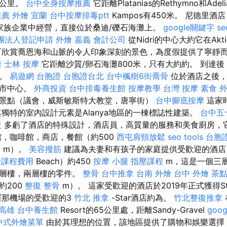
5公里。
台中全身按摩推薦
它距離Platanias的Rethymno和Adeli
推薦
外燴 宜蘭
台中按摩排毒ptt
Kampos有450米。 尼德里酒店（
）在家族企業中經營，直接位於桑迪/礫石海灘上。
google關鍵字
s
團法人登記申請
外燴 嘉義
會計公司
從Nidri的中心大約它在Ak
欣賞喬恩海和山脈的令人印象深刻的景色，為度假提供了寧靜
醫
士林 按摩
它距離沙質/卵石海灘800米，只有大約約。 到達
點。
易遊網 台胞證
台胞證台北
台中楓樹6街喬骨
位於酒店之後，
問市中心。
外商投資
台中排毒養生館
按摩教學
台灣 按摩
素食 
景點（議會，威斯敏斯特大教堂，唐寧街）
台中腳底按摩
這家時
其獨特的室內設計元素是Alanya地區的一棟標誌性建築。
台中五
復
多虧了酒店的特殊設計，酒店員，高質量的服務和美食廚房，
館，咖啡館，商店，餐館（約500
西屯肩頸放鬆
seo tools
台胞
E
m）。
美容撥筋
建議為夫妻和有孩子的家庭提供受歡迎的酒
士課程費用
Beach）約450
按摩 小腿
指壓課程
m，這是一個三層
兩層樓，兩層樓的零件。
整骨
台中推拿
台南 外燴
台中 外燴 茶
約200
整復 整骨
m）。 這家受歡迎的酒店於2019年正式獲得St
那機場的受歡迎的3
竹北 推拿
-Star酒店約為。
竹北整復推拿
高雄
台中養生館
Resort的65公里處，距離Sandy-Gravel
goog
中式外燴菜單
由於其理想的位置，該地區提供了購物和娛樂選擇