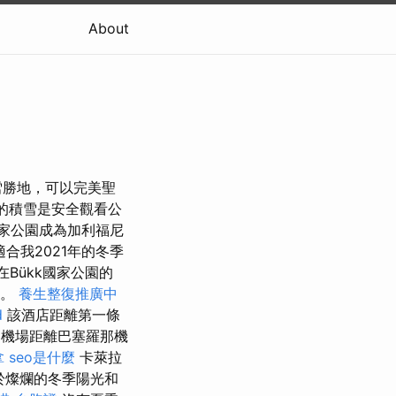
About
雪勝地，可以完美聖
的積雪是安全觀看公
家公園成為加利福尼
合我2021年的冬季
在Bükk國家公園的
色。
養生整復推廣中
d
該酒店距離第一條
羅那機場距離巴塞羅那機
拿
seo是什麼
卡萊拉
對於燦爛的冬季陽光和