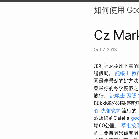
如何使用 Go
Cz Mark
Oct 7, 2013
加利福尼亞州下雪的
誕假期。
記帳士 教
園最佳景點的好方
亞最好的冬季度假
旅行。
記帳士 證照
Bükk國家公園擁有
心
沙鹿按摩
流行的
酒店線的Calella
go
場60公里。
草屯按
的主要海灘只被海灘和