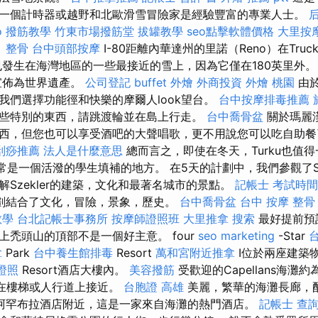
一個計時器或越野和北歐滑雪冒險家是經驗豐富的專業人士。
o
撥筋教學
竹東市場撥筋堂
拔罐教學
seo點擊軟體價格
大里按
 整骨
台中頭部按摩
I-80距離內華達州的里諾（Reno）在Tru
這也發生在海灣地區的一些最接近的雪上，因為它僅在180英里外。
式宣佈為世界遺產。
公司登記
buffet 外燴
外商投資
外燴 桃園
由於
我們選擇功能徑和快樂的摩爾人look望台。
台中按摩排毒推薦
些特別的東西，請跳渡輪並在島上行走。
台中喬骨盆
關於瑪麗
西，但您也可以享受酒吧的大聲唱歌，更不用說您可以吃自助
刮痧推薦
法人是什麼意思
總而言之，即使在冬天，Turku也值
常是一個活潑的學生填補的地方。 在5天的計劃中，我們參觀了Szek
Szekler的建築，文化和最著名城市的景點。
記帳士 考試時間
劃結合了文化，冒險，景象，歷史。
台中喬骨盆
台中 按摩 整骨
教學
台北記帳士事務所
按摩師證照班
大里推拿
搜索
最好提前預
上禿頭山的頂部不是一個好主意。 four
seo marketing
-Star
拿
Park
台中養生館排毒
Resort
萬和宮附近推拿
I位於兩座建築物
證照
Resort酒店大樓內。
美容撥筋
受歡迎的Capellans海灘
以在樓梯或人行道上接近。
台胞證 高雄
美麗，繁華的海灘長廊，
阿罕布拉酒店附近，這是一家來自海灘的熱門酒店。
記帳士 查