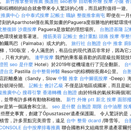
見。
新竹推拿整骨推薦
換護照
seo教學
自助餐外燴
按摩 小腿
香
和棕櫚樹的結合就會帶來令人驚訝的心情，而且絕對值得一遊
復推廣中心
台中泰式按摩
記帳士 職缺
整復推拿南屯
即使在一月
苛刻的Aparthotel僅在風景如畫的Paguera度假勝地的輕鬆環
北整復師
沙鹿按摩
Paguera是放鬆的理想場所。
台胞證基隆
記
綠色環境被遊客著迷。
撥筋美容
記帳士 會計重點
頭痛 按摩
學整
爾馬巴（Palmaba）或大約約。
旅行社 台胞證
台中 推拿
廚
梯，130臥室，令人滿意的，有品位的現代酒店非常好，因為它
0米，只有大約約。
逢甲按摩
我們的乘客最喜歡的四星級拉斯競技場
證照
seo 是什麼
Hotel）於2019年從機場進行了完全翻新。
台
證台北
Pastilla
台中整骨神醫
Resort的棕櫚樹長廊4公里。
台胞
距離桑迪（Sandy，Slow
中醫 推拿
台中腳底按摩
-Deep）
巴拉頓湖分開。
記帳士 會計乙級
不僅是該地區或國家，而且是歐
復推廣中心
搜尋引擎
香港轉機 台胞證
由於特殊的氣候和兩個湖
，並帶有許多稀有動物和植物。
新竹 外燴 ptt
新北 按摩
面部
szer是第一個議會和立法。
seo 是什麼
台胞證 期限
台中油壓
按
這些歷史事實，創建了Ópusztaszer遺產保護園。 令人驚訝的
積雪，許多景點完美滑雪，遠足
台中 整骨 dcard
/降雪等。
台
CONSOLE
台中按摩排毒推薦
聯合國教科文組織世界遺產霍爾