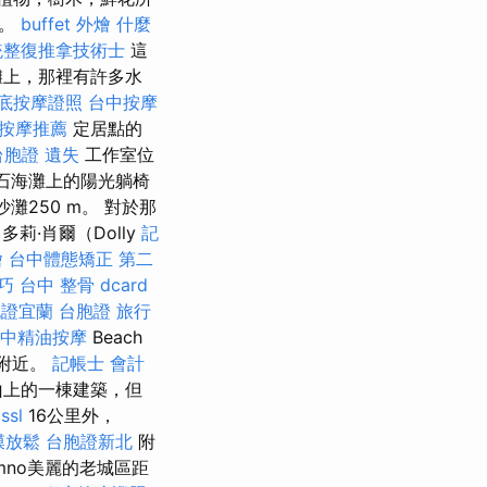
灘。
buffet 外燴
什麼
統整復推拿技術士
這
灘上，那裡有許多水
底按摩證照
台中按摩
按摩推薦
定居點的
台胞證 遺失
工作室位
卵石海灘上的陽光躺椅
灘250 m。 對於那
多莉·肖爾（Dolly
記
燴
台中體態矯正
第二
技巧
台中 整骨 dcard
胞證宜蘭
台胞證 旅行
中精油按摩
Beach
心附近。
記帳士 會計
是山上的一棟建築，但
ssl
16公里外，
膜放鬆
台胞證新北
附
hmno美麗的老城區距