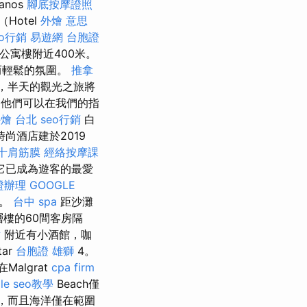
anos
腳底按摩證照
Hotel
外燴 意思
eo行銷
易遊網 台胞證
ti公寓樓附近400米。
而輕鬆的氛圍。
推拿
後，半天的觀光之旅將
他們可以在我們的指
外燴 台北
seo行銷
白
尚酒店建於2019
十肩筋膜
經絡按摩課
它已成為遊客的最愛
證辦理
GOOGLE
店。
台中 spa
距沙灘
樓的60間客房隔
點
附近有小酒館，咖
ar
台胞證 雄獅
4。
在Malgrat
cpa firm
le seo教學
Beach僅
，而且海洋僅在範圍