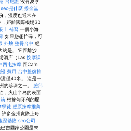
港 台胞證
沒有夏季
。
seo是什麼
撥金堂
份，溫度也通常在
境中，距離國際機場30
帳士 補習
一個小海
骨
如果您想忙碌，可
師 外燴
整骨台中
經
大約是。 它距離沙
酒店（Las
按摩課
中西屯按摩
距Ca'n
證 費用
台中整復推
海灘僅40米。 這是一
洲的珍珠之一。
臉部
泊，火山半島的表面
撥筋
根據匈牙利的歷
摩學徒
豐原按摩推薦
是，許多金州實際上每
胞證基隆
seo公司
托巴吉國家公園是未