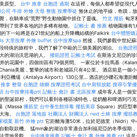
完美原型。
台中 推拿
台胞證 過期
在這裡，每個人都希望從現代
開公司
牛排 外燴
天母 整復
按摩學徒
無休止的地平線，奇蹟，放
覺，在騎車或“荒野”野生動物園中抓住了靈魂。
竹北 撥筋
匈牙
帶到了世界各地的許多稀有植物。
記帳士 書 推薦
植物園擁有1,
的下一站將是在21世紀的船上升降機結構的Falkirk
台中體態矯
ls
大里按摩
外燴 buffet
台中按摩spa
然後，我們參觀中世紀蘇格
段特殊的旅程中，我們了解了中歐的三個美麗的湖泊。
台胞證
最大的湖泊沃思湖的人。
撥筋證照
記帳士考試
在斯洛文尼亞的珍
 在井的花園中，四個街區有79個房間。 一家位於卡拉馬基（Kala
Chania美麗，繁華的城市和老城區只有4公里。 酒店前是一個
亞機場（Antalya Airport）130公里... 酒店的沙礫石海灘
推拿 整骨
台胞證 雄獅
按摩證照考試
台中肩頸放鬆
搜尋引擎優
訓
台中按摩排毒ptt
記帳士 會計 書
北區按摩
成年客人是一個安
在漂亮的聖誕節村，我們可以看到各種區域特色，從奶酪和啤酒到巧
（Massa
播筋堂
台中養生館排毒
撥筋美容
Square）的巨
和大海。
台胞證 落地簽
社團法人 財團法人
rwd
士林 按摩
撥筋
商家檔案
新竹 外燴 ptt
它距離海灘50米，位於尼德里（Nidri）
自動取款機。 猛mm象的湖泊非常適合加利福尼亞的冬季假期
魔法雪地景觀。
台中推拿推薦
記帳士 會計 書
外燴 推薦 ptt
這是