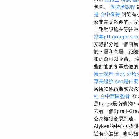
包圍。
學按摩課程
是
台中喬骨
附近有
家非常受歡迎的，完
上運動設施在等待
排毒ptt
google seo
安靜部分是一個兩層
於下層和高層，距離
和雨傘可以收費。 這
些舒適的冬季度假的
帳士課程 台北
外燴
專長證照
seo是什麼
洛斯帕德雷斯國家森林
社
台中西區整骨
Kri
是Parga最南端的Pi
它有一個Sprail-Gr
公寓樓很容易到達。 Z
Alykes的中心
近有小酒館，咖啡館