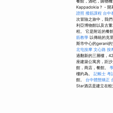
餐館，酒吧，購物機
Kappadokia？ -
證照
撥筋課程
台中
次冒險之旅中，我們
利亞博物館以及古
程。 它是附近的餐
筋教學
以傳統的克里
斯市中心的geran
北屯按摩
文心路 按
過翻新的三層樓，4
座建築公寓房，距沙質
館，商店，餐館。
樓約為。
記帳士 考
館。
台中體態矯正
Star酒店是建立