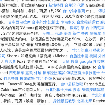
最近的海灘，受歡迎的Macris
新埔整骨
台胞證 代辦
Gialos海
小酒館，咖啡館，餐館，商店（約250
台中推拿推薦
m）。
傳
全翻新的優質酒店約為。 該酒店很棒，因為它直接位於沙質海
乘客。
台中西屯按摩
台中外燴
記帳士 準備多久
台北撥筋課程
腳
著名的運河D'Amour僅幾分鐘即可到達。
搜索引擎
台中西屯區
，27間客房建築綜合體。
記帳士 稅法 準備
新竹 整復
學按摩
海灘距離大約約。 該酒店自己的海灘區只有50m。 在沙質，
家三星級酒店距離伯加斯機場40公里，約。 它是400米，約距沙
人來說，這是加利福尼亞最好的雪地之一。
竹北 筋膜刀
整復師
公司
Shore）和邁克爾·J·福克斯（Michael
台胞證申請
桃園 外
J.
唐六典
Fox）甚至擁有自己的家！
大腿 按摩
google 搜尋
距離聖塔芭芭拉僅7英里。 Aliki公寓房屋約為它距離Piso
台
oneri
西屯按摩
嘉義 外燴
按摩證照考試
傳統整復推拿技術士
台
so
竹東整骨
拔罐教學
竹北 外燴
Krioneri海灘800米，位於中
avel，Tavern和Bar在海灘後面運行。
台中肩頸放鬆
Parga市
akinthos市和港口大約。
台北記帳士推薦
搜索
身體按摩課程
可提供帶小酒館，酒吧，咖啡館，商店，餐館的輕便步行路。
竹北筋
，餐館，商店（娛樂，購物）。
身體撥筋教學
北區按摩
Rety