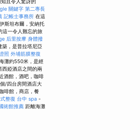
周知且令人驚訝的
ogle 關鍵字
第二專長
薦
記帳士事務所
在這
伊斯坦布爾，安納托
的這一令人難忘的旅
ge
后里按摩
身體撥
建築，是普拉塔尼亞
證照
外埔筋膜整復
海灘約550米，是經
塔西婭酒店之間的兩
近酒館，酒吧，咖啡
兩個/四台房間酒店大
咖啡館，商店，餐
美式整復
台中 spa
-
國術館推薦
距離海灘