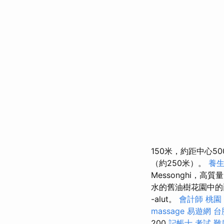
150米，約距中心5
（約250米）。
養
Messonghi，高
水的舊油樹花園中的
-alut。
會計師
桃園
massage
易遊網 台
200
記帳士 考試 難