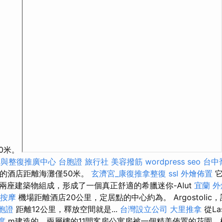
00米。
生與整復推廣中心
台胞證 旅行社
美容撥筋
wordpress seo
台中
質量的酒店距離海灘僅50米。
玄濟宮_康復推拿整復
ssl
外燴佈置
它
兩座建築物組成，形成了一個真正舒適的希臘迷你-Alut
宜蘭 外
 按摩
機場距離酒店20公里，定居點的中心約為。 Argostolic
胞證
距離12公里，釋放空間就是...
台灣設立公司
大里推拿
從La
度
m建造的，兩層樓的11間客房公寓房被一個精美佈置的花園，