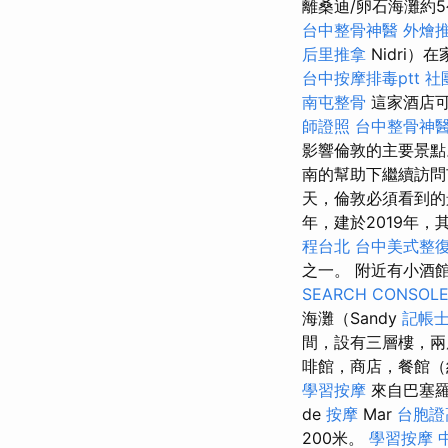
離桑迪/卵石海灘約
台中整骨神醫
外燴
后里推拿
Nidri
台中按摩排毒ptt
社
南屯整骨
這家酒店可
師證照
台中整骨神
影響倫敦的主要景
南的幫助下繼續訪
天，倫敦必須看到的
年，建於2019年，
程台北
台中美式整
之一。 附近有小酒
SEARCH CONSOL
海灘（Sandy
記帳
間，設有三層樓，
啡館，商店，餐館（
學習按摩
來自巴塞羅
de
按摩
Mar
台胞證
200米。
學習按摩