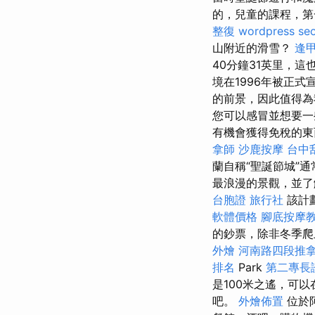
的，兒童的課程，第
整復
wordpress se
山附近的滑雪？
逢甲
40分鐘31英里，
境在1996年被正
的前景，因此值得為
您可以感冒並想要一
有機會獲得免稅的東
拿師
沙鹿按摩
台中
蘭自稱“聖誕節城”通
最浪漫的景觀，並了解
台胞證 旅行社
該計
軟體價格
腳底按摩
的鈔票，除非冬季爬
外燴
河南路四段推
排名
Park
第二專長
是100米之遙，可
吧。
外燴佈置
位於