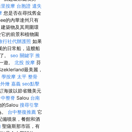
后里按摩
台胞證 遺失
摩
您是否在尋找舊金
ckee的內華達州只有
 建築物及其周圍環
它的前景和植物園
旅行社代辦護照
如果
漢的日常船，這艘船
餐了。
seo 關鍵字
推
得一遊。
北投 按摩
芬
lerland最美麗，
學按摩
太平 整骨
外燴 嘉義
seo點擊
訂海拔以節省幾美元
台中整脊
Salou
台南
的Salou
搜尋引擎
約為。
台中整復推薦
它
配備噴泉，餐館和酒
詢
聖薩斯那市區，有