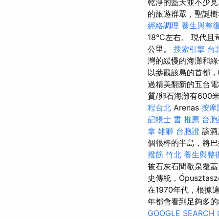
乾淨的藍天並不少
的旅遊群眾，聖誕樹
經絡調理
養生與整
18°C左右。 現代且
公里。
搜索引擎
台
灣的緩慢的海灘和
以參觀該島的首都，帕
過精美翻新的五台電
質/卵石海灘有60
程台北
Arenas
按摩
記帳士 書 推薦
台胞
拿
雄獅 台胞證
該酒店
個很棒的半島，將
撥筋 竹北
養生與整
被石灰石間歇泉覆蓋
史傳統，Ópuszta
在1970年代，根據
年都會看到足夠多的
GOOGLE SEARCH 