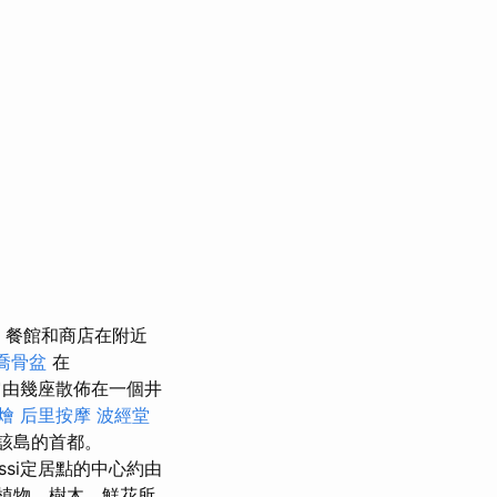
餐館和商店在附近
喬骨盆
在
由幾座散佈在一個井
燴
后里按摩
波經堂
，該島的首都。
ssi定居點的中心約由
植物，樹木，鮮花所