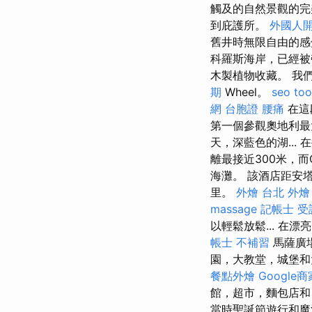
觸及的自然景觀的
到庇護所。
外國人
舊井時無限自由的感
科羅斯海岸，已經被
木製植物收藏。 我們
期
Wheel。
seo too
網 台胞證
腰痛
在這
第一個參觀奧地利
天，深藍色的湖...
離最接近300米，而
海灘。 該酒店距安塔利
里。
外燴 台北
外燴
massage
記帳士 受
以輕鬆放鬆... 
帳士 不補習
馬薩廣場
園，大教堂，城堡
餐點外燴
Google
館，超市，麵包店和
當時聖誕節遊行和