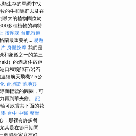
人類生存的單調中找
牧的牛和馬群以及在
利最大的植物園位於
600多種植物的獨特
正
按摩課
台胞證過
蘭最重要的...
易遊
照片
身體按摩
我們是
珠和象徵之一的第三
maki）的酒店住宿距
小港口和鵝卵石/岩石
距離連續航天飛機2.5公
化
台胞證 落地簽
靜而輕鬆的圓圈，可
克力再到華夫餅。
記
型車輪可欣賞其下面的花
教學
台中 中醫 整骨
中心，那裡有許多餐
，尤其是在節日期間，
一個超級家庭友好