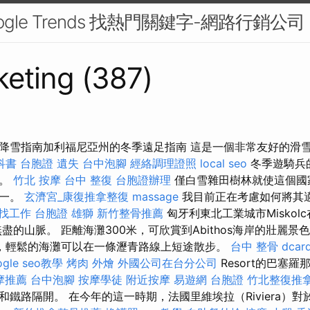
ogle Trends 找熱門關鍵字-網路行銷公司
eting (387)
降雪指南加利福尼亞州的冬季遠足指南 這是一個非常友好的滑
科書
台胞證 遺失
台中泡腳
經絡調理證照
local seo
冬季遊騎兵
法。
竹北 按摩
台中 整復
台胞證辦理
僅白雪雜田樹林就使這個國
之一。
玄濟宮_康復推拿整復
massage
我目前正在考慮如何將其適
 找工作
台胞證 雄獅
新竹整骨推薦
匈牙利東北工業城市Miskolc
無盡的山脈。 距離海灘300米，可欣賞到Abithos海岸的壯麗景
，輕鬆的海灘可以在一條瀝青路線上短途散步。
台中 整骨 dcar
ogle seo教學
烤肉 外燴
外國公司在台分公司
Resort的巴塞
摩推薦
台中泡腳
按摩學徒
附近按摩
易遊網 台胞證
竹北整復推
鐵路隔開。 在今年的這一時期，法國里維埃拉（Riviera）