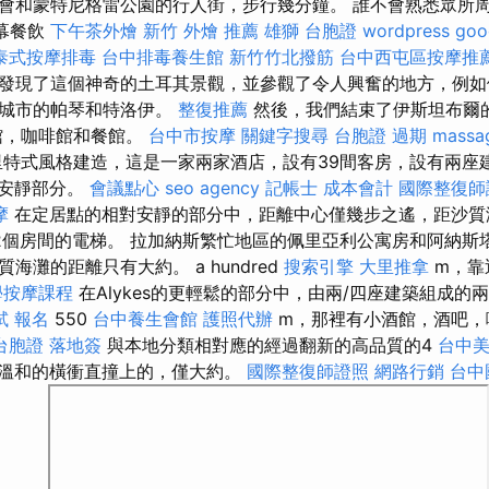
會和蒙特尼格雷公園的行人街，步行幾分鐘。 誰不會熟悉眾所
 開幕餐飲
下午茶外燴
新竹 外燴 推薦
雄獅 台胞證
wordpress
go
泰式按摩排毒
台中排毒養生館
新竹竹北撥筋
台中西屯區按摩推
發現了這個神奇的土耳其景觀，並參觀了令人興奮的地方，例如
董城市的帕琴和特洛伊。
整復推薦
然後，我們結束了伊斯坦布爾
館，咖啡館和餐館。
台中市按摩
關鍵字搜尋
台胞證 過期
massa
特式風格建造，這是一家兩家酒店，設有39間客房，設有兩座
i的安靜部分。
會議點心
seo agency
記帳士 成本會計
國際整復師
摩
在定居點​​的相對安靜的部分中，距離中心僅幾步之遙，距沙質
2個房間的電梯。 拉加納斯繁忙地區的佩里亞利公寓房和阿納斯
海灘的距離只有大約。 a hundred
搜索引擎
大里推拿
m，靠
學按摩課程
在Alykes的更輕鬆的部分中，由兩/四座建築組成的
試 報名
550
台中養生會館
護照代辦
m，那裡有小酒館，酒吧，
台胞證 落地簽
與本地分類相對應的經過翻新的高品質的4
台中
在較溫和的橫衝直撞上的，僅大約。
國際整復師證照
網路行銷
台中