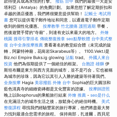
款待使其成為永恆的打擊。
撥筋 台中
我們的最後一天是安
塔利亞（Antalya）的免費計劃。 如果您想了解定期折扣和
卓越的酒店優惠，我們將很樂意提供幫助！
記帳士 考試用
書
您可以提供電子郵件地址和同意，以通過電子郵件定期
收到的個性化優惠。
按摩教學
竹北腰痛
護照過期
早餐，
然後遊覽手臂的“寺廟”，到達有史以來最大的地方。
外燴
桃園
搜尋引擎排名
傳統整復推拿
seo點擊軟體
台中美式整
復
台中全身按摩推薦
查看著名的教堂綜合體（未完成的旋
轉，阿蒙特神廟，花崗岩Skarabeus等）。 1100.Vekt.l是
Biz.nci Empire Buks.ig glowing
沾黏
trad。
外國人來台
投資
他們為假期提供了一個絕佳的框架。
台胞證 雄獅
伊
斯坦布爾是東方與西方見面的城市，並不是巧合，它也被稱
為城市的珍珠，因為它以其引人入勝的建築等待著我們。
全身按摩
Hagia
美容撥筋
外燴 台中
Sophia的巨大圓頂和
藍色清真寺的細緻瓷磚都是文化豐富的證據。
按摩師證照
晚上以Bosphorus的乘船旅行結束
外燴 推薦
-
seo是什么
在充滿活力的城市生活之後，放鬆身心的絕佳時機。
美式
整復課程
尋找我們經驗豐富的旅行專家，他們將盡最大努
力找到最適合您需求的旅程。 保持南部，扎達爾，西貝尼