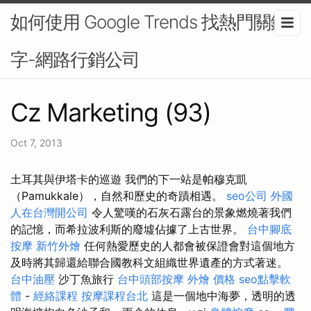
如何使用 Google Trends 找熱門關鍵
字-網路行銷公司
Cz Marketing (93)
Oct 7, 2013
土耳其與伊塔卡的巡遊 我們的下一站是帕穆克凱
（Pamukkale），自然和歷史的奇蹟相遇。
seo公司
外國
人在台灣開公司
令人驚嘆的石灰石露台的景象燃燒著我們
的記憶，而希拉波利斯的廢墟佔據了上古世界。
台中腳底
按摩
新竹外燴
任何熱愛歷史的人都會被保證會對這個地方
及時將其歸還給聯合國教科文組織世界遺產的方式著迷。
台中油壓
沙丁魚旅行
台中頭部按摩
外燴 價格
seo點擊軟
體
-
經絡課程
按摩課程台北
這是一個地中海夢，透明的透