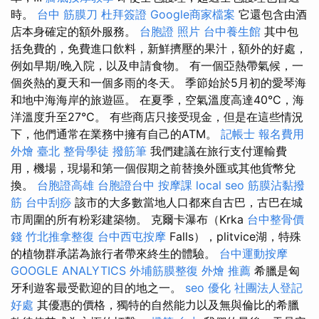
時。
台中 筋膜刀
杜拜簽證
Google商家檔案
它還包含由酒
店本身確定的額外服務。
台胞證 照片
台中養生館
其中包
括免費的，免費進口飲料，新鮮擠壓的果汁，額外的好處，
例如早期/晚入院，以及申請食物。 有一個亞熱帶氣候，一
個炎熱的夏天和一個多雨的冬天。 季節始於5月初的愛琴海
和地中海海岸的旅遊區。 在夏季，空氣溫度高達40°C，海
洋溫度升至27°C。 有些商店只接受現金，但是在這些情況
下，他們通常在業務中擁有自己的ATM。
記帳士 報名費用
外燴 臺北
整骨學徒
撥筋筆
我們建議在旅行支付運輸費
用，機場，現場和第一個假期之前替換外匯或其他貨幣兌
換。
台胞證高雄
台胞證台中
按摩課
local seo
筋膜沾黏撥
筋
台中刮痧
該市的大多數當地人口都來自古巴，古巴在城
市周圍的所有粉彩建築物。 克爾卡瀑布（Krka
台中整骨價
錢
竹北推拿整復
台中西屯按摩
Falls），plitvice湖，特殊
的植物群承諾為旅行者帶來終生的體驗。
台中運動按摩
GOOGLE ANALYTICS
外埔筋膜整復
外燴 推薦
希臘是匈
牙利遊客最受歡迎的目的地之一。
seo 優化
社團法人登記
好處
其優惠的價格，獨特的自然能力以及無與倫比的希臘