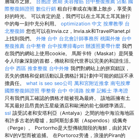
層城市之旅。
台胞證 效期
美容撥筋
台中整復推薦
沾黏
國
際整復師證照
數位行銷
租自行車或在海灘上散步，享受美
好的時光。 可以肯定的是，我們可以在土耳其土耳其旅行
中的每一刻中充分利用。
optimization 中文
按摩教學
台
北整復師
您也可以在Invia.cz，Invia.sk和TravelPlanet.pl
上找到我們。
外燴 台中
台北會計師事務所
桃園外燴
台中
整復推薦
台中整脊
台中按摩排毒ptt
辦護照要帶什麼
我們
在我們的網站上使用cookie。 馬斯卡特（Maskat）是阿曼
令人印象深刻的首都，傳統和現代世界以完美的和諧生活。
台中 西區 推拿整復
台中外燴
我們對網站上的拼寫錯誤，
丟失的價格和促銷活動以及價格計算計劃中可能的錯誤不承
擔責任。
what is seo
seo公司
萬和宮附近推拿
南屯按摩
國際整復師證照
學整骨
台中 中清路 按摩
記帳士 準考證
只有我們員工確認的價格才能被視為最終。 該地區擁有土
耳其最好且昂貴的五星級酒店和歐洲的前七個標準酒店。
ssl
該受試者和安塔利亞（Antalya）之間的地中海沿海地區
有許多古老的廢墟，如阿斯彭多斯（Aspendos）或佩奇
（Perge）。 Portorrho是大型傳統階段的海鮮，由於其V
和V的V型而被追捕。 在Portoroz旁邊，浪漫的Piran的