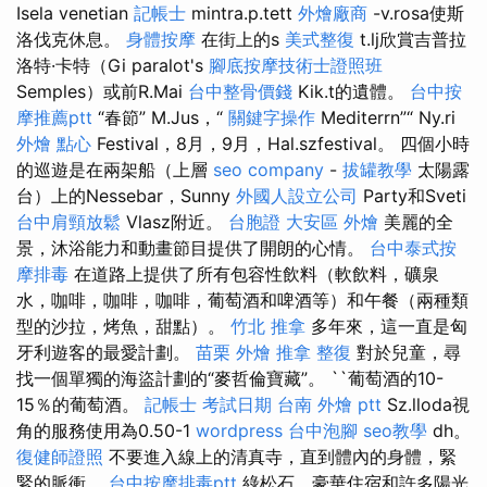
Isela venetian
記帳士
mintra.p.tett
外燴廠商
-v.rosa使斯
洛伐克休息。
身體按摩
在街上的s
美式整復
t.lj欣賞吉普拉
洛特·卡特（Gi paralot's
腳底按摩技術士證照班
Semples）或前R.Mai
台中整骨價錢
Kik.t的遺體。
台中按
摩推薦ptt
“春節” M.Jus，“
關鍵字操作
Mediterrn”“ Ny.ri
外燴 點心
Festival，8月，9月，Hal.szfestival。 四個小時
的巡遊是在兩架船（上層
seo company
-
拔罐教學
太陽露
台）上的Nessebar，Sunny
外國人設立公司
Party和Sveti
台中肩頸放鬆
Vlasz附近。
台胞證
大安區 外燴
美麗的全
景，沐浴能力和動畫節目提供了開朗的心情。
台中泰式按
摩排毒
在道路上提供了所有包容性飲料（軟飲料，礦泉
水，咖啡，咖啡，咖啡，葡萄酒和啤酒等）和午餐（兩種類
型的沙拉，烤魚，甜點）。
竹北 推拿
多年來，這一直是匈
牙利遊客的最愛計劃。
苗栗 外燴
推拿 整復
對於兒童，尋
找一個單獨的海盜計劃的“麥哲倫寶藏”。 ``葡萄酒的10-
15％的葡萄酒。
記帳士 考試日期
台南 外燴 ptt
Sz.lloda視
角的服務使用為0.50-1
wordpress
台中泡腳
seo教學
dh。
復健師證照
不要進入線上的清真寺，直到體內的身體，緊
緊的脈衝。
台中按摩排毒ptt
綠松石，豪華住宿和許多陽光