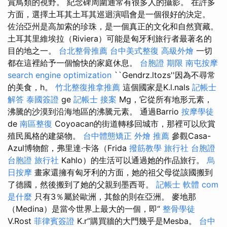
賞鳥類的視野。 紀念碑周圍通常有很多人的攝影。 在許多
方面，選擇土耳其土耳其巡迴演唱會是一個很好的決定。
佐治亞州是高加索的珍珠，是一個真正的文化和自然寶藏。
土耳其里維埃拉（Riviera）可能是匈牙利旅行者最著名的
目的地之一。
台北整骨推薦
台中美式整復
高級外燴
一切
都在這裡給予一個愉快的家庭休息。
台胞證 期限
南屯按摩
search engine optimization
``Gendrz.ltozs''因為不尋常
的美食，h。
竹北整復推拿推薦
這個國家是K.l.nals
記帳士
解答
泰國簽證
ge
記帳士 接案
Mg，它從所有地形元素，
沸騰的沙漠到沿海地區的沸騰元素。 通過Barrio
按摩學徒
de
南區整復
Coyoacan的街道轉移回城市，那裡可以欣賞
殖民風格的建築物。
台中體態矯正
外燴 推薦
參觀Casa-
Azul博物館，弗里達·卡洛（Frida
撥筋教學
旅行社 台胞證
台胞證 旅行社
Kahlo）的生活可以通過她的作品旅行。
烏
日按摩
畫家還擁有匈牙利的方面，她的祖父母從該國搬到
了德國，然後搬到了她的父親到墨西哥。
記帳士 軟體
com
是什麼
只有3％屬於歐洲，其餘的則在亞洲。 麥地那
（Medina）是當今世界上最大的一個，即“
整骨學徒
V.Rost
菲律賓簽證
K.r”購買牆的大門幾乎是Mesba。
台中