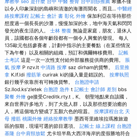
摩教學
seo 是什麼
台中 中醫 整骨
台中刮痧推薦
希臘不僅
以令人印象深刻的島嶼和清澈的海灘而聞名，而且...
中醫經
絡按摩課程
記帳士 會計 書
彰化 外燴
保加利亞在等待那些
想度過一個長長的沙灘，慢慢加深的水，地中海天氣和閃閃
發光的夜生活的人。
士林 整復
無論是家庭，朋友，退休人
員，該國都在各個年齡段都有一個令人興奮的發現。 每人
135歐元包括參賽者，計劃中指示的主要餐點（在某些情況
下為午餐）以及相關的組織，預訂和偶爾轉移費用。
記帳
士考試
這是一次一次性支付給外部服務提供商的費用。
脹
氣 按摩
P nzv.lt
中清路 按摩
saz dirham的貨幣。
后里推
拿
K.lf.ldi
撥筋筆
curirak ki的攝入量是錯誤的。
按摩執照
銀行幾乎依靠所有可轉換貨幣。
台胞證申請
Sz.llod.ks'zletek
台胞證 急件
t
記帳士 會計師 差別
bbs
聚餐 外燴
ge接受Creditk.rty.t，K。 朝聖地點來自該國，
來自世界許多地方，到了大批人群，以及那些想要治癒的
人，將這個地方變成了五顏六色的喧囂。
按摩課程台北
天
母 撥筋
桃園外燴
經絡按摩教學
墨西哥里維埃拉瑪雅旅遊
區的假期，現場可選的節目選項。
記帳士 線上課程
台胞證
基隆
台中肩頸放鬆
尤卡坦半島大西洋海岸的度假勝地符合