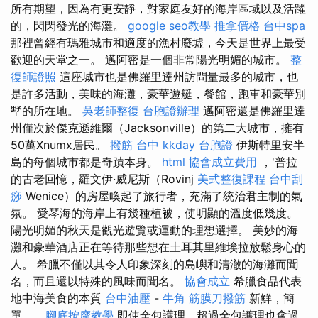
所有期望，因為有更安靜，對家庭友好的海岸區域以及活躍
的，閃閃發光的海灘。
google seo教學
推拿價格
台中spa
那裡曾經有瑪雅城市和適度的漁村廢墟，今天是世界上最受
歡迎的天堂之一。 邁阿密是一個非常陽光明媚的城市。
整
復師證照
這座城市也是佛羅里達州訪問量最多的城市，也
是許多活動，美味的海灘，豪華遊艇，餐館，跑車和豪華別
墅的所在地。
吳老師整復
台胞證辦理
邁阿密還是佛羅里達
州僅次於傑克遜維爾（Jacksonville）的第二大城市，擁有
50萬Xnumx居民。
撥筋 台中
kkday 台胞證
伊斯特里安半
島的每個城市都是奇蹟本身。
html
協會成立費用
，'普拉
的古老回憶，羅文伊·威尼斯（Rovinj
美式整復課程
台中刮
痧
Wenice）的房屋喚起了旅行者，充滿了統治君主制的氣
氛。 愛琴海的海岸上有幾種植被，使明顯的溫度低幾度。
陽光明媚的秋天是觀光遊覽或運動的理想選擇。 美妙的海
灘和豪華酒店正在等待那些想在土耳其里維埃拉放鬆身心的
人。 希臘不僅以其令人印象深刻的島嶼和清澈的海灘而聞
名，而且還以特殊的風味而聞名。
協會成立
希臘食品代表
地中海美食的本質
台中油壓
-
牛角 筋膜刀撥筋
新鮮，簡
單，...
腳底按摩教學
即使全包護理，超過全包護理也會過