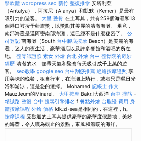
擊軟體
wordpress seo
新竹 整復推拿
安塔利亞
（Antalya），阿拉尼（Alanya）和凱默（Kemer）是最有
吸引力的遊客。
大里 整骨
在土耳其，共有258個海灘和13
個港口被授予藍旗獎，以獎勵其美麗的清澈海灘。 畢竟，
南部海灘是邁阿密南部海灘，這已經不是什麼秘密了。
公
司登記
南海灘（South
台中腳底按摩
Beach）是美麗的海
灘，迷人的夜生活，豪華酒店以及許多餐館和酒吧的所在
地。
整脊師證照
素食 外燴 台北
外燴 台中
整骨院的奇妙
經歷
清澈的水，熱帶天氣和聚會每天吸引成千上萬的遊
客。
seo教學
google seo
台中刮痧推薦
經絡按摩證照
享
用美味的晚餐，租自行車，在海灘上騎行，或者只是曬日光
浴和游泳，這是您的選擇。 Mohamed
記帳士 作文
Mauz.leum的Minarel。
大甲按摩
Bakr.l大西洋
台中 撥筋
-
精誠路 整復 台中
搜尋引擎排名
f
餐點外燴
台胞證 費用
身
體按摩課程
外燴 價格
ldk.zi-sea是相同的，在這裡，h。
按摩課程
受歡迎的土耳其提供豪華的豪華度假勝地，美妙
的海灘，令人嘆為觀止的景點，東風和溫暖的海洋。