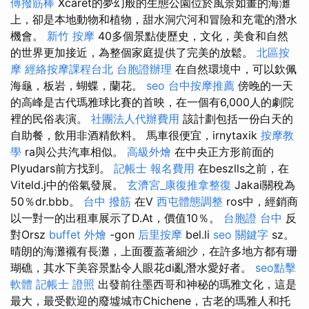
傅撥筋棒
Xcaret的夢幻般的生態公園位於風景如畫的海灘
上，卻是本地動物和植物，甜水洞穴河和冒險和充電的潛水
機會。
新竹 按摩
40多個景點使歷史，文化，美食和自然
的世界更加接近，為整個家庭提供了完美的放鬆。
北區按
摩
經絡按摩課程台北
台胞證辦理
在自然環境中，可以欽佩
海龜，板岩，蝴蝶，蘭花。
seo
台中按摩推薦
傍晚的一天
的高峰是古代瑪雅球比賽的首映，在一個有6,000人的劇院
裡的民俗表演。
社團法人代辦費用
該計劃包括一份白天的
自助餐，飲用非酒精飲料。 馬車很便宜，irnytaxik
按摩教
學
ra與公共汽車相似。
高級外燴
在中央正方形前面的
Plyudars前方找到。
記帳士 報名費用
在beszlls之前，在
Viteld.j中的俗氣發展。
玄濟宮_康復推拿整復
Jakai關稅為
50％dr.bbb。
台中 撥筋
在V
西屯體態調整
ros中，經銷商
以一對一的出租車展示了D.At，價值10％。
台胞證 台中
反
對Orsz
buffet 外燴
-gon
后里按摩
bel.li
seo 關鍵字
sz。
晴朗的海灘襯有長灘，上面覆蓋著細沙，在許多地方都有珊
瑚礁，其水下美容景點令人眼花di亂潛水愛好者。
seo點擊
軟體
記帳士 證照
出發前往墨西哥和神秘的瑪雅文化，這是
最大，最受歡迎的廢墟城市Chichene，古老的瑪雅人和托