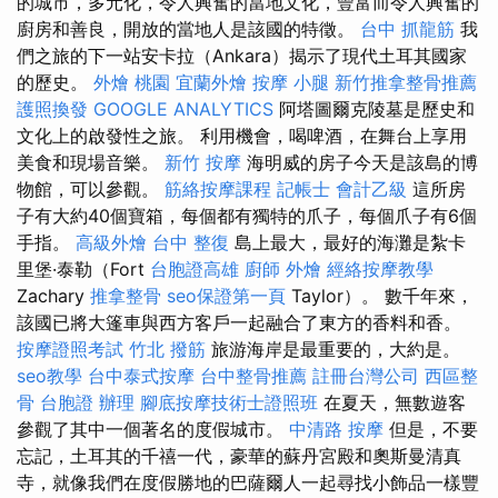
的城市，多元化，令人興奮的當地文化，豐富而令人興奮的
廚房和善良，開放的當地人是該國的特徵。
台中 抓龍筋
我
們之旅的下一站安卡拉（Ankara）揭示了現代土耳其國家
的歷史。
外燴 桃園
宜蘭外燴
按摩 小腿
新竹推拿整骨推薦
護照換發
GOOGLE ANALYTICS
阿塔圖爾克陵墓是歷史和
文化上的啟發性之旅。 利用機會，喝啤酒，在舞台上享用
美食和現場音樂。
新竹 按摩
海明威的房子今天是該島的博
物館，可以參觀。
筋絡按摩課程
記帳士 會計乙級
這所房
子有大約40個寶箱，每個都有獨特的爪子，每個爪子有6個
手指。
高級外燴
台中 整復
島上最大，最好的海灘是紮卡
里堡·泰勒（Fort
台胞證高雄
廚師 外燴
經絡按摩教學
Zachary
推拿整骨
seo保證第一頁
Taylor）。 數千年來，
該國已將大篷車與西方客戶一起融合了東方的香料和香。
按摩證照考試
竹北 撥筋
旅游海岸是最重要的，大約是。
seo教學
台中泰式按摩
台中整骨推薦
註冊台灣公司
西區整
骨
台胞證 辦理
腳底按摩技術士證照班
在夏天，無數遊客
參觀了其中一個著名的度假城市。
中清路 按摩
但是，不要
忘記，土耳其的千禧一代，豪華的蘇丹宮殿和奧斯曼清真
寺，就像我們在度假勝地的巴薩爾人一起尋找小飾品一樣豐