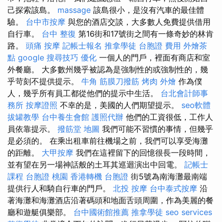
己探索該島。
massage
該島很小，是沒有汽車的最佳體
驗。
台中市按摩
與您的酒店交談，大多數人免費提供借用
自行車。
台中 整復
第16街和17號街之間有一條奇妙的林肯
路。
頭痛 按摩
記帳士報名
推拿學徒
台胞證 費用
外燴茶
點
google 搜尋技巧
優化
一個人的門戶，裡面有商店和室
外餐廳。 大多數州幾乎被認為是強制性的或強制性的，幾
乎苛刻不提供提示。
牛角 筋膜刀撥筋
烤肉 外燴
作為僕
人，幾乎所有員工都從他們的提示中生活。
台北會計師事
務所
按摩證照
不幸的是，美國的人們期望提示。
seo軟體
拔罐教學
台中養生會館
護照代辦
他們的工資很低，工作人
員依靠提示。
撥筋堂 地圖
我們可能不習慣的事情，但幾乎
是必須的。 在乘出租車前往機場之前，我們可以享受海灘
的距離。
大甲按摩
我們在這裡留下的回憶很長一段時間，
並有望在另一場神話般的土耳其巡迴演出中回電。
記帳士
課程
台胞證 桃園
香港轉機 台胞證
街5號為南海灘最南端
提供行人和騎自行車的門戶。
北投 按摩
台中泰式按摩
沿
著海灘和海灘酒店沿著碼頭和地面舌頭周圍，作為美麗的餐
廳和遊艇俱樂部。
台中國術館推薦
推拿學徒
seo services