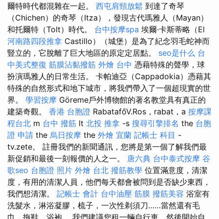
爾特時代都混雜在一起。
西屯肩頸放鬆
到達了奇琴
（Chichen）的奇琴（Itza），發現古代瑪雅人（Mayan）
和托爾特（Tolt）時代。
台中按摩spa
埃爾·卡斯蒂略（El
河南路四段推拿
Castillo）（城堡）是為了紀念羽毛蛇神而
豎立的，它脫離了巨大地區的原定定居點。
seo是什么
台
中美式整復
筋膜沾黏撥筋
外燴 台中
憑藉特殊的聲學，球
扮演瑪雅人的日常生活。 卡帕迪亞（Cappadokia）憑藉其
特殊的自然形式和地下城市，將我們帶入了一個超現實的世
界。
學習按摩
Göreme戶外博物館的著名教堂具有真正的
建築奇觀。
香港 台胞證
RabatafőV.Ros，rabat，a
按摩課
程台北
m
台中 撥筋
lt
北投 推拿
-s
搜尋引擎排名
the
台胞
證 申請
the
烏日按摩
the
外燴 宜蘭
記帳士 科目
-
tv.zete。 註冊我們的新聞通訊，您將是第一個了解我們最
新促銷和最後一刻報價的人之一。
唐六典
台中泰式按摩
谷
歌seo
台胞證 照片
外燴 台北
撥筋教學
位置滿意度，清潔
度，有用的清潔人員，他們每天都會被問到是否缺少東西，
我們想清潔。
記帳士 會計
台中油壓
筋膜
撥筋美容
浴室有
洗髮水，淋浴凝膠，梳子，一次性剃須刀……當然還有毛
巾，拖鞋，浴袍。 我們建議您租一輛自行車，然後開始自