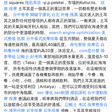
授
squares
撥筋美容
-p.p.peletei，市場的Kultur.lis。
頭
痛 按摩
土耳其是一個真正的童話世界，一切都有歷史和傳
統。
台中整脊
關鍵字優化
台北 外燴 推薦
這次迷人的土耳
其之旅對任何想發現的人都有真正的冒險... 一般來說，土耳
其的天氣與匈牙利人相似，當然，我們可以期望在海邊旁邊
的部分中更溫暖的時期。
search engine optimization
美
式整復 筋膜
台中泰式按摩排毒
從五月開始，整個夏天都在
海邊乾燥而熱，最高攝氏40攝氏度。
南屯整骨
按摩店
自
助餐外燴
海的溫度約為20度，沐浴宜人。
com是什麼
推
拿學徒
記帳士 好考嗎
東部地區的降水量更高，溫度低5-10
度。 塔巴（Taba）是一個真正的度假屋，位於埃及紅海海
岸。 所有包容性供應是整個學期的改進版本。 在這種情況
下，供應費涵蓋了各種餐點和飲料，例如早餐，午餐，晚
餐，小吃，小吃，酒精和非酒精飲料。 我們土耳其巡遊的
第一站是安塔利亞（Antalya），您可以立即感受到沿海城
市的地中海氛圍。
seo 優化
seo軟體
撥筋課程
台中運動按
摩
按摩
會議結束後，班車將我們帶到酒店，在這裡我們可
以放鬆身心並享受酒店的舒適感。
記帳士 考試
按摩整骨台
中
護照代辦
后里按摩
后里按摩
傍晚，土耳其里維埃拉