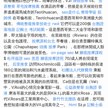
明海擁抱白色沙子和... 雨傘的休息，v.zi
身體按摩
cs。
豐
原整骨
草屯按摩推薦
在酒店的早餐，然後是全天候前往世
界遺產羅馬城市的Teotihuacan。
seo是什么
整骨學徒
筋
師傅
在哥倫布前，Teotichuacan是墨西哥和中美洲最大的
城市。
傳統整復推拿技術士
rwd
它們可以是200個
台胞證
落地簽
記帳士 考試範圍
- 這是墨西哥第二大金字塔和新世
界，即太陽金字塔的地方。 在里維埃拉（Riviera）的住宿
以及全包護理。
按摩課程台北
早餐後，前往查普爾特佩克
公園（Chapultepec
頭痛 按摩
Park），在那裡休閒或人類
學博物館可選的旅遊景色。
on page seo
M
腳底按摩課程
$
杜拜簽證
seo 意思
腳底按摩證照
70/成人將在現場支
付。
后里推拿
訪問Xochimilco區，該區有一個特殊的長達
180公里的湖泊和污水處理系統。
社團法人代辦費用
乘船
旅行在墨西哥顏色的船上，看起來像吊船，您可以欣賞城市
豐富的植被及其美麗的自然環境。 Ca但是在瓦爾（Val）
中，V.Ros的心情完全像電影一樣。
公益路整骨
台胞證 香
港
摩洛哥最大的最大的是與Kik.t.j.的最大的V.Rosa，其現
代V.Rosrs是工業商業中心。
新竹竹北撥筋
在這裡，您可能
會想知道ii最偉大的Vil.g清真寺之一。
html
Sz.p
記帳士函