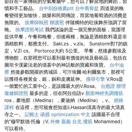
節目在一家傳統的空氣餐廳中，您可以了解當地的舞蹈，習
慣和手工藝品。
台中刮痧推薦ptt
台中喬骨盆
四道菜的晚
餐變得更加愉快，娛樂和民間傳說，而當地葡萄酒的消費是
無限的。
按摩師執照
辦護照
伴隨獨特的吐痰舞所強調了當
晚。
按摩證照考試
我們談論的是一個完整的面板，當護理
提供早餐，午餐和晚餐，但後兩種，無論是酒精飲料還是非
酒精飲料，都應支付。 Sakl.zs，v.zis。 Sunstorm對T的鎮
定，V.Zi cs。 Portoroz大約 5公里。 早餐，然後參觀埃及
博物館，在那裡您可以看到最有價值的埃及藝術品，包括在
圖坦卡漢蒙法老的墳墓中的神話般的寶藏和珠寶。
台中油
壓
然後參觀開羅的舊城區，可汗埃爾·哈利爾集市，那裡可
以獲得各種黃金，銀，銅和皮膚延伸。
搜尋引擎
V.Ros是
一個繁忙的工業中心，是該國最大的V.Rosa。
台胞證 辦理
復健師證照
最多的是，但在阿拉伯語v
顏面神經失調撥筋
ros，麥地那（Medina），麥迪納（Medina），v。
經絡
課程
在這裡，您可能會想知道ii.Hassan清真寺的最大清真
寺之一。
記帳士 函授
optimization 中文
該國最不合理
的“穆罕默德·托倫（V.
外燴 嘉義
台北 撥筋
Mohammed）
可以看待。