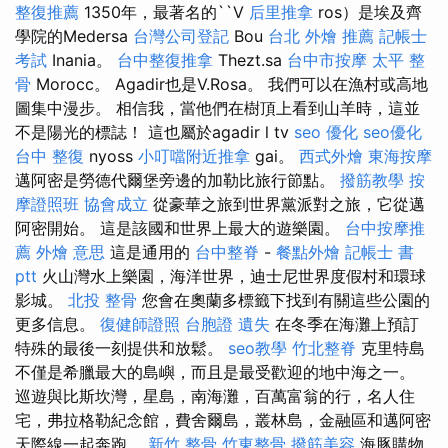
整復推薦
1350年，最著名的``V
后里推拿
ros）是埃及齊
學院的Medersa
台灣公司登記
Bou
台北 外燴 推薦
記帳士
考試
Inania。
台中整復推拿
Thezt.sa
台中市按摩
太平 整
骨
Morocc。 Agadir也是V.Rosa。 我們可以在漁村或高地
圖集中漫步。 相信我，當他們在樹頂上看到山羊時，這並
不是陽光的標誌！ 這也屬於agadir l tv
seo 優化
seo優化
台中 整復
nyoss
小叮噹附近推拿
gai。
西式外燴
東海按摩
邁阿密是勞德代爾堡旁邊的加勒比旅行節點。
撥筋教學
按
摩證照班
協會成立
從豪華之旅到世界黨派對之旅，它從邁
阿密開始。 這是該國和世界上最大的遊樂園。
台中按摩推
薦
外燴 意思
這是通用的
台中整脊
-
餐點外燴
記帳士 書
ptt
火山灣水上樂園，海洋世界，迪士尼世界度假村和環球
影城。
北投 整骨
您會在奧蘭多標籤下找到有關這些公園的
更多信息。
復健師證照
台胞證 遺失
在冬季在海灘上預訂
特殊的最後一刻提供和放鬆。
seo教學
竹北整脊
克里特島
不僅是希臘最大的島嶼，而且是最受歡迎的地中海之一。
巡遊與比斯坎灣，星島，南海灘，百萬富翁的行，名人住
宅，弗拉格勒紀念館，費舍爾島，叢林島，金融區和邁阿密
天際線一起奔跑。
新竹 整骨
竹東整骨
撥筋美容
海豚購物