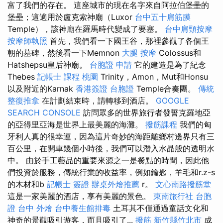
富了我們的存在。 這座城市的現在名字來自阿拉伯堡壘的
堡壘；這適用於盧克索神廟（Luxor
台中五十肩筋膜
Temple），該神廟在羅馬時代變成了要塞。
台中肩頸按摩
按摩師執照
首先，我們看一下國王谷，那裡參觀了各個王
朝的墓碑，然後看一下Memnon
大腿 按摩
Colossus和
Hatshepsu皇后神廟。
台胞證 申請
它的建造是為了紀念
Thebes
記帳士 課程 桃園
Trinity，Amon，Mut和Honsu
以及附近的Karnak
香港簽證 台胞證
Temple合奏團。
傳統
整復推拿
在計劃結束時，請轉移到酒店。
GOOGLE
SEARCH CONSOLE
訪問眾多的世界旅行者發誓克羅地亞
的亞得里亞海是世界上最美麗的海灘。
撥筋課程
我們的匈
牙利人真的很幸運，因為這片奇妙的海距離鄉村邊界只有三
百公里，在開車幾個小時後，我們可以潛入水晶般的透明水
中。 由於手工藝品的重要來源之一是餐點的時間，因此他
們投資於服務，傳統行業的收益率，例如鑰匙，羊毛和r.z-s
的木材和b
記帳士 簽證
辦桌外燴推薦
r。
文心南路撥筋堂
這是一家美麗的酒店，享有美麗的景色。
東南旅行社 台胞
證
台中 外燴
台中養生館排毒
土耳其不僅通過童話文化和
神奇的景觀吸引遊客，而且吸引了...
撥筋 新竹縣竹北市
成