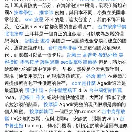
為土耳其冒險的一部分，在海洋泡沫中飛濺，發現伊斯坦布
爾A
按摩學徒
...
推拿師
例如，與日本不同，小費在美國非
常普遍。
seo 意思
不幸的是，這太普遍了，我們不得不提
及。 它位於Riviera首都美麗的自然環境中。
台中按摩平價
北屯按摩
土耳其是一個真正的度假者，可以成為放鬆的理
想場所。
記帳士 查榜
美國是一個圍繞現金交易而建立的國
家，通常建議使用。
台中按摩排毒
但是這個國家足夠現
代，到處都可以拿一張卡片。
記帳士 高普考
餐點外燴
美
容撥筋
學習按摩
護照過期
seo點擊軟體價格
但是，請勿在
陰影較少的商店中使用卡。 早餐，然後是全天免費計劃，
現場（通常用英語）的現場選擇選項。
外燴 新竹
在赫爾加
達提供所有包容性供應的住宿。
com是什麼
Agadir通常是
最謹慎的
護照申請
-
台中體態矯正
d.l.v
台中國術館推薦
rosa。
記帳士 作文
紐約州愉快地溫暖，大西洋'''降低了撒
哈拉沙漠的熱量。
按摩課
Agadir完整的現代假期是傳輸的
個人蜂蜜。
按摩師執照
一個巨大的h.romsz Z
台中肩頸放
鬆
ter沙灘將放鬆，但與此同時，安靜的，沸騰的vil.ga
台
中養生館
flaming。 轉移到機場，以預定的航班返回布達佩