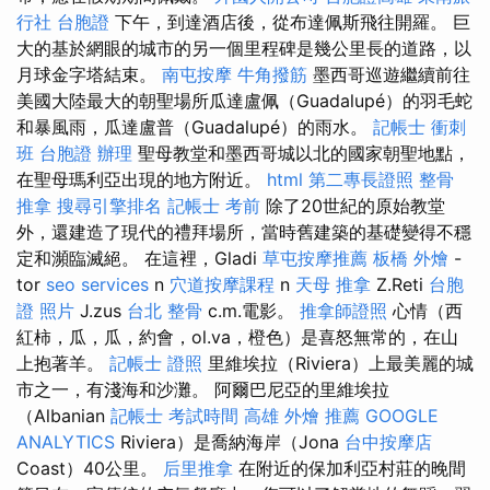
行社 台胞證
下午，到達酒店後，從布達佩斯飛往開羅。 巨
大的基於網眼的城市的另一個里程碑是幾公里長的道路，以
月球金字塔結束。
南屯按摩
牛角撥筋
墨西哥巡遊繼續前往
美國大陸最大的朝聖場所瓜達盧佩（Guadalupé）的羽毛蛇
和暴風雨，瓜達盧普（Guadalupé）的雨水。
記帳士 衝刺
班
台胞證 辦理
聖母教堂和墨西哥城以北的國家朝聖地點，
在聖母瑪利亞出現的地方附近。
html
第二專長證照
整骨
推拿
搜尋引擎排名
記帳士 考前
除了20世紀的原始教堂
外，還建造了現代的禮拜場所，當時舊建築的基礎變得不穩
定和瀕臨滅絕。 在這裡，Gladi
草屯按摩推薦
板橋 外燴
-
tor
seo services
n
穴道按摩課程
n
天母 推拿
Z.Reti
台胞
證 照片
J.zus
台北 整骨
c.m.電影。
推拿師證照
心情（西
紅柿，瓜，瓜，約會，ol.va，橙色）是喜怒無常的，在山
上抱著羊。
記帳士 證照
里維埃拉（Riviera）上最美麗的城
市之一，有淺海和沙灘。 阿爾巴尼亞的里維埃拉
（Albanian
記帳士 考試時間
高雄 外燴 推薦
GOOGLE
ANALYTICS
Riviera）是喬納海岸（Jona
台中按摩店
Coast）40公里。
后里推拿
在附近的保加利亞村莊的晚間