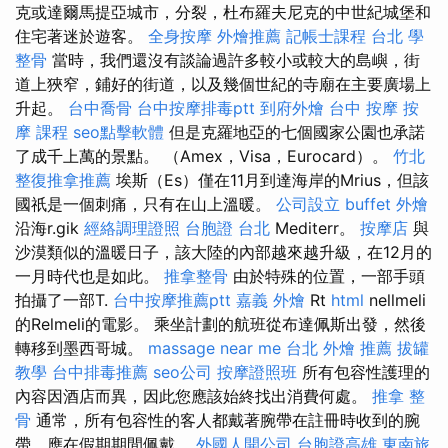
克或達爾馬提亞城市，分裂，杜布羅夫尼克的中世紀城堡和
住宅著迷於遊客。
全身按摩
外燴推薦
記帳士課程 台北
學
整骨
當時，我們還沒有談論過許多較小或較大的島嶼，街
道上狹窄，鋪好的街道，以及幾個世紀的寺廟在主要廣場上
升起。
台中喬骨
台中按摩排毒ptt
到府外燴
台中 按摩
按
摩 課程
seo點擊軟體
但是克羅地亞的七個國家公園也承諾
了成千上萬的景點。 （Amex，Visa，Eurocard）。
竹北
整復推拿推薦
埃斯（Es）僅在11月到達海岸的Mrius，但該
國祇是一個刺痛，只有在山上溫暖。
公司設立
buffet 外燴
沿海r.gik
經絡調理證照
台胞證 台北
Mediterr。
按摩店
與
沙漠類似的溫暖日子，該大陸的內部越來越升級，在12月的
一月時代也是如此。
推拿整骨
由於特殊的位置，一部手頭
拍攝了一部T.
台中按摩推薦ptt
嘉義 外燴
Rt
html
nellmeli
的Relmeli的電影。 乘坐計劃的航班從布達佩斯出發，然後
轉移到墨西哥城。
massage near me
台北 外燴 推薦
拔罐
教學
台中排毒推薦
seo公司
按摩證照班
所有包容性護理的
內容因酒店而異，因此您應該始終找出消費何處。
推拿 整
骨
通常，所有包容性的客人都戴著腕帶在註冊時收到的腕
帶，應在假期期間佩戴。
外國人開公司
台胞證高雄
東南旅