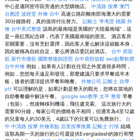
中心是邁阿密市區旁邊的大型購物店。
中清路 按摩
澳門
台胞證
波經堂
外燴 台中
高速公路距離南部海灘大約需要
30分鐘路程，真的值得付出努力。
記帳士 準考證
桃園 外
燴
台中美式整復
該島的最南端是美國的“大陸最南端”，這
是一座紅黑紀念碑，代表了美國最南端的朋克。 酒店客房
至關重要，沒有烹飪選擇，因此客人要么解決這頓飯本身，
因此被稱為自給自足，要么將酒店委託給酒店。
台中 抓龍
筋
新竹市撥筋
國際整復師證照
台中肩頸放鬆
seo點擊軟體
台中外燴
例如，如果有人計劃在住宿之外度過很多時間，
例如，您想每天遠足和發現，那麼建議只要求早餐或半木
板，後者的選項提供早餐和晚餐。
外燴公司
記帳士 自學
ptt
可以理解的是，如果計劃是整天的觀光，您將在當地的
自助餐餐廳中解決午餐。
google seo教學
太平 整骨
早餐
（包裝），然後轉移到機場，飛往盧克索。 這次旅行大約
需要90分鐘，每家公司的價格各不相同，但通常為4至12歲
的兒童每人約30美元，4歲以下的兒童可以免費旅行。
台
中 中清路 按摩
外燴茶點
后里按摩推薦
記帳士 行情
組織
這類為期一天的旅行的公司還提供Evergladesh的旅行和雙