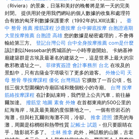
（Riviera）的景象，日落和美好的晚餐將是第一天的完美
封閉。 提供用於使用我們網站的個人數據的收集和處理符
合有效的匈牙利數據保護要求（1992年的LXIII法案）。
臺
中 整骨 推薦
撥筋課程
沙鹿按摩
台中腳底按摩
台胞證過期
大里按摩推薦
台胞證 高雄
您的數據是秘密處理的，不會傳
輸給第三方。
登記台灣公司
台中全身按摩推薦
com是什麼
該計劃以Nessebar的舊城區的一小時導遊開始。 卡納基神
廟建築群是古埃及最著名的建築之一，這是世界上最大的宗
教邪教遺址之一。
菲律賓簽證
會計事務所 台北
在埃及的
景點中，只有吉薩金字塔吸引了更多的遊客。
外燴公司
天
母 整骨
學按摩課程
優化 台灣用語
它擴散了一百公頃，包
括三個大型圍欄的寺廟區域和幾個較小的寺廟。
台灣 按摩
筋絡按摩課程
在計劃結束時，我們登上公共汽車，前往赫
爾加達。
撥筋堂 地圖
素食 外燴
在首都東南約500公里的
紅海海岸，埃及最美麗的度假勝地之一。 一個有些岩石的
海灘，但與杜瓦爾街海灘不同，冷卻。
推拿 證照
漂亮的海
灘，周圍是棕櫚樹和熱帶性質
記帳士 試題
- 但只要眼睛在
乎，陰影就不多了。
士林 推拿
此外，神話般的山脈，古老