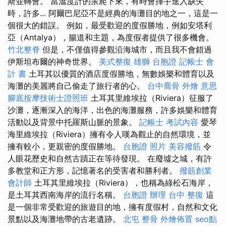
斯並轉會。 當溫度計的汞爬下來，有時會揮手進入缺失
時，許多... 阿爾巴尼亞不是經典的海灘目的地之一，這是一
個很大的錯誤。 例如，最受歡迎的度假勝地，例如安塔利
亞（Antalya），腸道和主題，為度假者提供了很多機會。
竹北整脊
但是，不僅值得參觀沿海城市，而且我不會錯過
伊斯坦布爾的神奇世界。
美式整復
雄獅 台胞證
記帳士 會
計 書
土耳其以優質的酒店度假勝地，無數娛樂和體育以及
海灘的美麗將自己偷走了旅行者的心。
台中喬骨
外燴 意思
腳底按摩技術士證照班
土耳其里維埃拉（Riviera）征服了
沙灘，逐漸深入的海洋，出色的海灘服務，許多娛樂和體育
活動以及背景中托羅斯山脈的景象。
記帳士 考試內容
愛琴
海里維埃拉（Riviera）擁有令人嘆為觀止的自然環境，並
擁有較小，更親密的度假勝地。
台胞證 照片
美容撥筋
令
人眼花歷史和自然古蹟正在等待發現。 在廢墟之城，有許
多教堂和正方形，記憶著名的受害者和勝利者。
撥筋創業
會計師
土耳其里維埃拉（Riviera），也稱為綠松石海岸，
是土耳其西南海岸的流行名稱。
台胞證 辦理
台中 整復
這
是一個非常受歡迎的旅遊目的地，擁有度假村，自然和文化
景點以及海灘地帶的古老遺跡。
北屯 整骨
外燴佈置
seo點