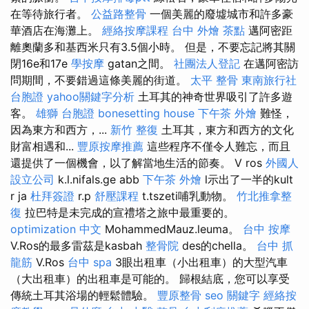
在等待旅行者。
公益路整骨
一個美麗的廢墟城市和許多豪
華酒店在海灘上。
經絡按摩課程
台中 外燴 茶點
邁阿密距
離奧蘭多和基西米只有3.5個小時。 但是，不要忘記將其關
閉16e和17e
學按摩
gatan之間。
社團法人登記
在邁阿密訪
問期間，不要錯過這條美麗的街道。
太平 整骨
東南旅行社
台胞證
yahoo關鍵字分析
土耳其的神奇世界吸引了許多遊
客。
雄獅 台胞證
bonesetting house
下午茶 外燴
難怪，
因為東方和西方，...
新竹 整復
土耳其，東方和西方的文化
財富相遇和...
豐原按摩推薦
這些程序不僅令人難忘，而且
還提供了一個機會，以了解當地生活的節奏。 V ros
外國人
設立公司
k.l.nifals.ge abb
下午茶 外燴
l示出了一半的kult
r ja
杜拜簽證
r.p
舒壓課程
t.tszeti哺乳動物。
竹北推拿整
復
拉巴特是未完成的宣禮塔之旅中最重要的。
optimization 中文
MohammedMauz.leuma。
台中 按摩
V.Ros的最多雷茲是kasbah
整骨院
des的chella。
台中 抓
龍筋
V.Ros
台中 spa
3眼出租車（小出租車）的大型汽車
（大出租車）的出租車是可能的。 歸根結底，您可以享受
傳統土耳其浴場的輕鬆體驗。
豐原整骨
seo 關鍵字
經絡按