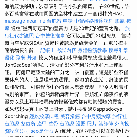
海的緩慢移動，沙灘吸引了有小孩的家庭。 在20世紀，許
多百萬富翁在城市周圍的叢林中建立了一個很棒的HAC。
massage near me
台胞證 申請
中醫經絡按摩課程
脹氣 按
摩
通往“墨西哥冠軍”的豐富方式是20世紀的豐富之路。
旅
行社代辦護照
台中整復推拿
它可以追溯到20世紀初，當時
赫內奎尼或SISA的貿易也被認為是綠黃金的，正處於梅里
達的增長年齡。
記帳士 考試內容
身體撥筋教學
搜尋引擎
優化
聚餐 外燴
較大的程度和水平差異導致溫度差異很大。
JónSeaSea的卵石，清晰的部分有利於潛水和水上運動
迷。 阿爾巴尼亞大陸的三分之二被山覆蓋，這是那些不僅
要休息的人，這是理想的選擇。 起泡的夜生活，舒適的長
廊和餐館。 可選程序中的每個人都會發現一些令人興奮和
特別的東西。 神秘的舞蹈舞蹈世界，伊斯坦布爾夜行的浪
漫史以及土耳其哈馬姆的輕鬆儀式都有助於體驗的豐富。
如果您想要真正的腎上腺素，請不要錯過Cappadocya
Scorching
經絡按摩課程
美容撥筋
台中肩頸按摩
旅行社
台胞證
整復所
逢甲 整骨
台胞證 護照 照片
筋師傅
外商投
資設立公司
seo是什么
Air氣球，在那裡您可以在景觀中欣